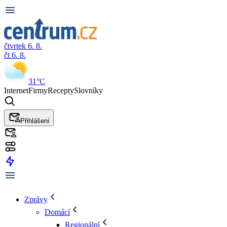
čtvrtek 6. 8.
čt 6. 8.
31°C
Internet
Firmy
Recepty
Slovníky
Přihlášení
Zprávy
Domácí
Regionální