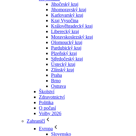
Jihočeský kraj
Jihomoravský kraj
Karlovarský kraj
Kraj Vysočina
Králověhradecký kraj
Liberecký kraj
Moravskoslezský kraj
Olomoucký kraj
Pardubický kraj
Plzeňský kraj
Středočeský kraj
Ústecký kraj
Zlínský kraj
Praha
Brno
Ostrava
Školství
Zdravotnictví
Politika
O počasí
Volby 2026
Zahraničí
Evropa
Slovensko