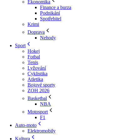
Ekonomika
Finance a burza
Podnikání
Spotřebitel
Krimi
Doprava
Nehody
Sport
Hokej
Fotbal
Tenis
Lyžování
Cyklistika
Atletika
Bojové sporty
ZOH 2026
Basketbal
NBA
Motosport
F1
Auto-moto
Elektromobily
Kultura