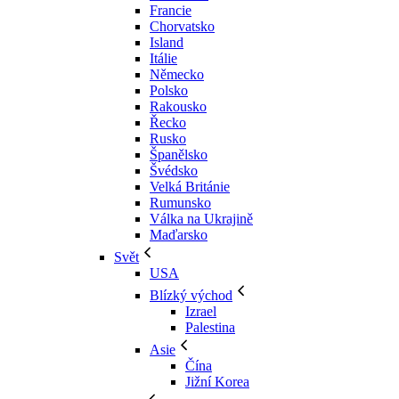
Francie
Chorvatsko
Island
Itálie
Německo
Polsko
Rakousko
Řecko
Rusko
Španělsko
Švédsko
Velká Británie
Rumunsko
Válka na Ukrajině
Maďarsko
Svět
USA
Blízký východ
Izrael
Palestina
Asie
Čína
Jižní Korea