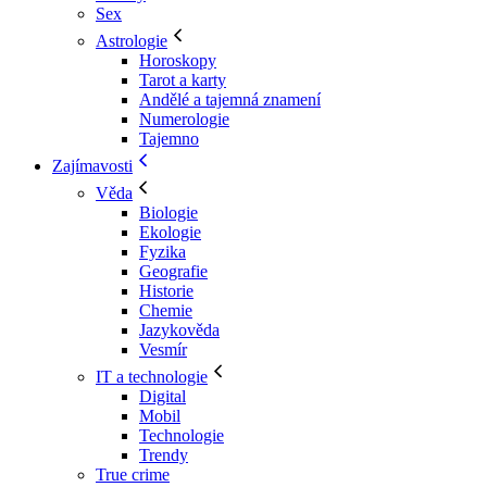
Sex
Astrologie
Horoskopy
Tarot a karty
Andělé a tajemná znamení
Numerologie
Tajemno
Zajímavosti
Věda
Biologie
Ekologie
Fyzika
Geografie
Historie
Chemie
Jazykověda
Vesmír
IT a technologie
Digital
Mobil
Technologie
Trendy
True crime