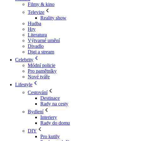
Filmy & kino
Televize
Reality show
Hudba
Hry
Literatura
Výtvarné umění
Divadlo
Digi a stream
Celebrity
Módní policie
Pro pamětníky
Nové tváře
Lifestyle
Cestování
Destinace
Rady na cesty
Bydlení
Interiery
Rady do domu
DIY
Pro kutily