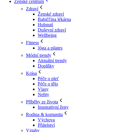
Ženské centrum
Zdraví
Ženské zdraví
Babiččina lékárna
Hubnutí
Duševní zdraví
Wellbeing
Fitness
Jóga a pilates
Módní trendy
Aktuální trendy
Doplňky
Krása
Péče o pleť
Péče o tělo
Vlasy
Nehty
Příběhy ze života
Inspirativní ženy
Rodina & komunita
Výchova
Přátelství
Vztahy