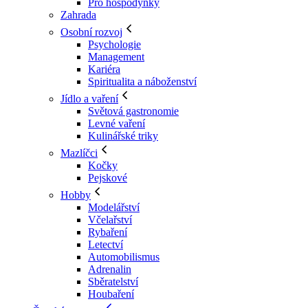
Pro hospodyňky
Zahrada
Osobní rozvoj
Psychologie
Management
Kariéra
Spiritualita a náboženství
Jídlo a vaření
Světová gastronomie
Levné vaření
Kulinářské triky
Mazlíčci
Kočky
Pejskové
Hobby
Modelářství
Včelařství
Rybaření
Letectví
Automobilismus
Adrenalin
Sběratelství
Houbaření