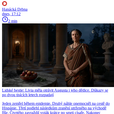
Hanácká Drbna
dnes, 17:12
2 min
Lidské bestie: Livia měla otrávit Augusta i jeho dědice. Důkazy se
po dvou tisících letech rozpadají
Jeden zemřel během epidemie. Druhý náhle onemocněl na cestě do
Hispánie. Třetí podlehl následkům zranění utrženého na východě
říše. Čtvrtého zavraždil voják krátce po smrti císaře. Nakonec