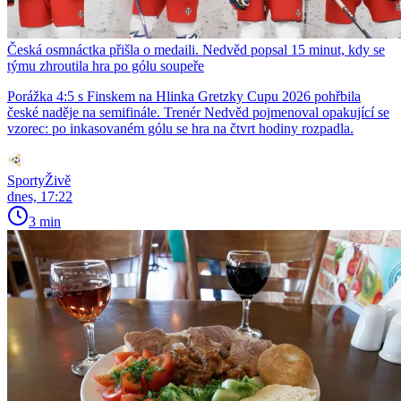
Česká osmnáctka přišla o medaili. Nedvěd popsal 15 minut, kdy se
týmu zhroutila hra po gólu soupeře
Porážka 4:5 s Finskem na Hlinka Gretzky Cupu 2026 pohřbila
české naděje na semifinále. Trenér Nedvěd pojmenoval opakující se
vzorec: po inkasovaném gólu se hra na čtvrt hodiny rozpadla.
SportyŽivě
dnes, 17:22
3 min