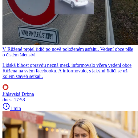
V Růžené projel řidič po nově položeném asfaltu. Vedení obce píše
o čistém šílenství
Lidská blbost opravdu nezná mezí, informovalo včera vedení obce
Růžená na svém facebooku. A informovalo, s jakými řidiči se už
kolem staveb setkali.
Jihlavská Drbna
dnes, 17:58
1 min