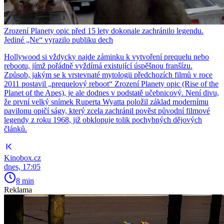
Zrození Planety opic před 15 lety dokonale zachránilo legendu.
Jediné „Ne“ vyrazilo publiku dech
Hollywood si vždycky najde záminku k vytvoření prequelu nebo
rebootu, jímž pořádně vyždímá existující úspěšnou franšízu.
Způsob, jakým se k vrstevnaté mytologii předchozích filmů v roce
2011 postavil „prequelový reboot“ Zrození Planety opic (Rise of the
Planet of the Apes), je ale dodnes v podstatě učebnicový. Není divu,
že první velký snímek Ruperta Wyatta položil základ modernímu
pavilonu opičí ságy, který zcela zachránil pověst původní filmové
legendy z roku 1968, již obklopuje tolik pochybných dějových
článků.
Kinobox.cz
dnes, 17:05
8 min
Reklama