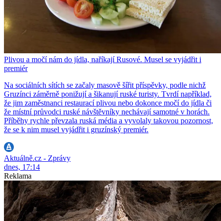
Plivou a močí nám do jídla, naříkají Rusové. Musel se vyjádřit i
premiér
Na sociálních sítích se začaly masově šířit příspěvky, podle nichž
Gruzínci záměrně ponižují a šikanují ruské turisty. Tvrdí například,
že jim zaměstnanci restaurací plivou nebo dokonce močí do jídla či
že místní průvodci ruské návštěvníky nechávají samotné v horách.
Příběhy rychle převzala ruská média a vyvolaly takovou pozornost,
že se k nim musel vyjádřit i gruzínský premiér.
Aktuálně.cz - Zprávy
dnes, 17:14
Reklama