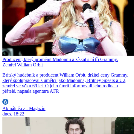
Producent, který proměnil Madonnu a získal s ní tři Grammy.
Zemřel William Orbit
Britský hudebník a producent William Orbit, držitel ceny Grammy,
který spolupracoval s umělci jako Madonna, Britney Spears a U2,
zemřel ve věku 69 let. O jeho úmrtí informovali jeho rodina a
přátelé, napsala agentura AFP.
Aktuálně.cz - Magazín
dnes, 18:22