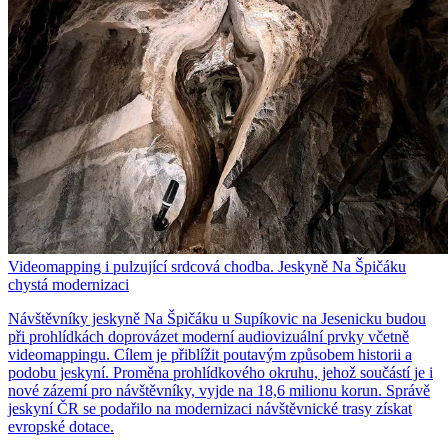
Videomapping i pulzující srdcová chodba. Jeskyně Na Špičáku
chystá modernizaci
Návštěvníky jeskyně Na Špičáku u Supíkovic na Jesenicku budou
při prohlídkách doprovázet moderní audiovizuální prvky včetně
videomappingu. Cílem je přiblížit poutavým způsobem historii a
podobu jeskyní. Proměna prohlídkového okruhu, jehož součástí je i
nové zázemí pro návštěvníky, vyjde na 18,6 milionu korun. Správě
jeskyní ČR se podařilo na modernizaci návštěvnické trasy získat
evropské dotace.