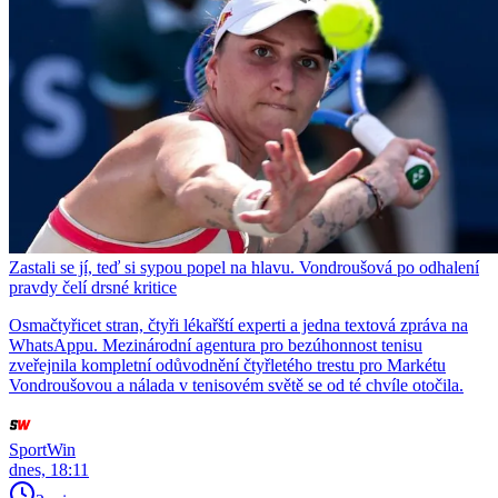
Zastali se jí, teď si sypou popel na hlavu. Vondroušová po odhalení
pravdy čelí drsné kritice
Osmačtyřicet stran, čtyři lékařští experti a jedna textová zpráva na
WhatsAppu. Mezinárodní agentura pro bezúhonnost tenisu
zveřejnila kompletní odůvodnění čtyřletého trestu pro Markétu
Vondroušovou a nálada v tenisovém světě se od té chvíle otočila.
SportWin
dnes, 18:11