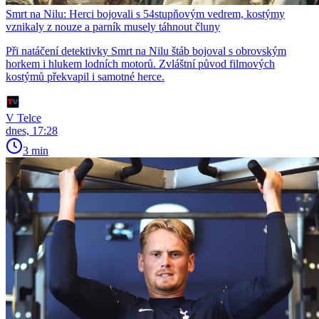
Smrt na Nilu: Herci bojovali s 54stupňovým vedrem, kostýmy
vznikaly z nouze a parník musely táhnout čluny
Při natáčení detektivky Smrt na Nilu štáb bojoval s obrovským
horkem i hlukem lodních motorů. Zvláštní původ filmových
kostýmů překvapil i samotné herce.
V Telce
dnes, 17:28
3 min