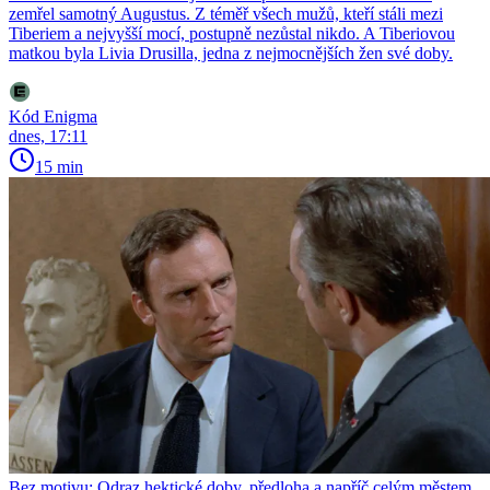
zemřel samotný Augustus. Z téměř všech mužů, kteří stáli mezi
Tiberiem a nejvyšší mocí, postupně nezůstal nikdo. A Tiberiovou
matkou byla Livia Drusilla, jedna z nejmocnějších žen své doby.
Kód Enigma
dnes, 17:11
15 min
Bez motivu: Odraz hektické doby, předloha a napříč celým městem