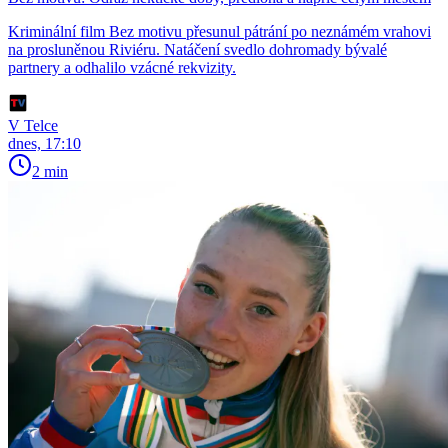
Kriminální film Bez motivu přesunul pátrání po neznámém vrahovi
na prosluněnou Riviéru. Natáčení svedlo dohromady bývalé
partnery a odhalilo vzácné rekvizity.
V Telce
dnes, 17:10
2 min