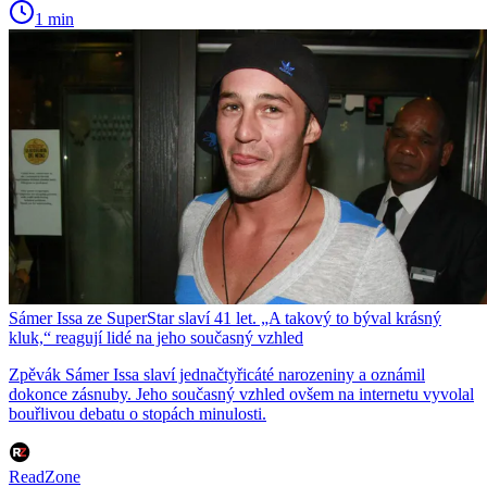
1 min
Sámer Issa ze SuperStar slaví 41 let. „A takový to býval krásný
kluk,“ reagují lidé na jeho současný vzhled
Zpěvák Sámer Issa slaví jednačtyřicáté narozeniny a oznámil
dokonce zásnuby. Jeho současný vzhled ovšem na internetu vyvolal
bouřlivou debatu o stopách minulosti.
ReadZone