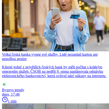
Velká česká banka vypne své služby. Lidé nezaplatí kartou ani
nepošlou peníze
Klienti jedné z největších českých bank by měli počítat s krátkým
omezením služeb. ČSOB na neděli 9. srpna naplánovala odstávku
elektronického bankovnictví, která ovlivní také nákupy na internetu.
Byznys trendy
dnes, 17:46
1 min