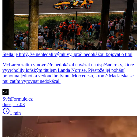
Stella je hrdý, že nehledali výmluvy, proč nedokážou bojovat o titul
McLaren zatím v nové éře nedokázal navázat na úspěšné roky, které
vyvrcholily loňským titulem Landa Norrise. Přestože jej pohání
pohonná jednotka vedoucího týmu, Mercedesu, kromě Maďarska se
mu zatím vyrovnat nedokázal.
SvětFormule.cz
dnes, 17:03
1 min