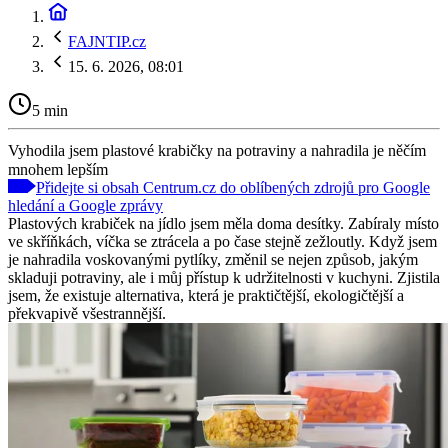
FAJNTIP.cz
15. 6. 2026, 08:01
5 min
Vyhodila jsem plastové krabičky na potraviny a nahradila je něčím
mnohem lepším
Přidejte si obsah Centrum.cz do oblíbených zdrojů pro Google
hledání a Google zprávy
Plastových krabiček na jídlo jsem měla doma desítky. Zabíraly místo
ve skříňkách, víčka se ztrácela a po čase stejně zežloutly. Když jsem
je nahradila voskovanými pytlíky, změnil se nejen způsob, jakým
skladuji potraviny, ale i můj přístup k udržitelnosti v kuchyni. Zjistila
jsem, že existuje alternativa, která je praktičtější, ekologičtější a
překvapivě všestrannější.