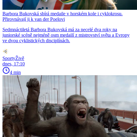
Barbora Bukovská sbírá medaile v horském kole i cyklokrosu.
Přirovnávají ji k van der Poelovi
Sedmnáctiletá Barbora Bukovská má za necelé dva roky na
juniorské scéně nejméně osm medailí z mistrovství světa a Evropy
ve dvou cyklistických disciplínách.
SportyŽivě
dnes, 17:10
4 min