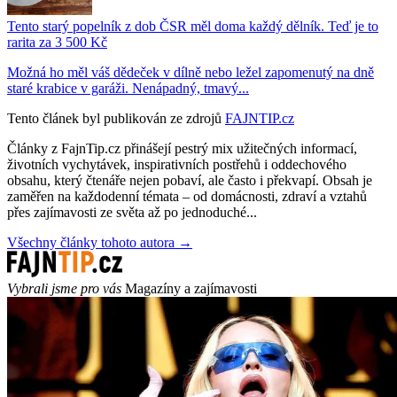
Tento starý popelník z dob ČSR měl doma každý dělník. Teď je to
rarita za 3 500 Kč
Možná ho měl váš dědeček v dílně nebo ležel zapomenutý na dně
staré krabice v garáži. Nenápadný, tmavý...
Tento článek byl publikován ze zdrojů
FAJNTIP.cz
Články z FajnTip.cz přinášejí pestrý mix užitečných informací,
životních vychytávek, inspirativních postřehů i oddechového
obsahu, který čtenáře nejen pobaví, ale často i překvapí. Obsah je
zaměřen na každodenní témata – od domácnosti, zdraví a vztahů
přes zajímavosti ze světa až po jednoduché...
Všechny články tohoto autora →
Vybrali jsme pro vás
Magazíny a zajímavosti