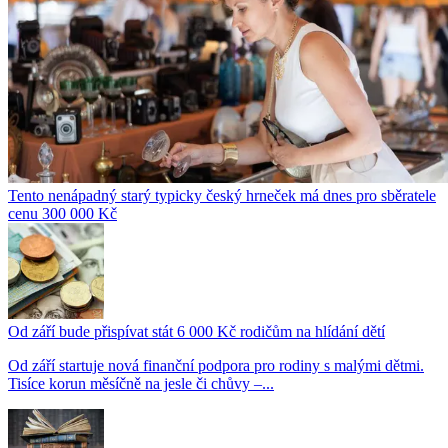
Tento nenápadný starý typicky český hrneček má dnes pro sběratele
cenu 300 000 Kč
Od září bude přispívat stát 6 000 Kč rodičům na hlídání dětí
Od září startuje nová finanční podpora pro rodiny s malými dětmi.
Tisíce korun měsíčně na jesle či chůvy –...