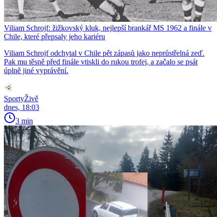
Viliam Schrojf: žižkovský kluk, nejlepší brankář MS 1962 a finále v
Chile, které přepsaly jeho kariéru
Viliam Schrojf odchytal v Chile pět zápasů jako neprůstřelná zeď.
Pak mu těsně před finále vtiskli do rukou trofej, a začalo se psát
úplně jiné vyprávění.
SportyŽivě
dnes, 18:03
3 min