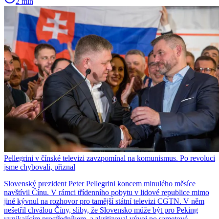
2 min
Pellegrini v čínské televizi zavzpomínal na komunismus. Po revoluci
jsme chybovali, přiznal
Slovenský prezident Peter Pellegrini koncem minulého měsíce
navštívil Čínu. V rámci třídenního pobytu v lidové republice mimo
jiné kývnul na rozhovor pro tamější státní televizi CGTN. V něm
nešetřil chválou Číny, sliby, že Slovensko může být pro Peking
vynikajícím prostředníkem, a zkritizoval vývoj po sametové