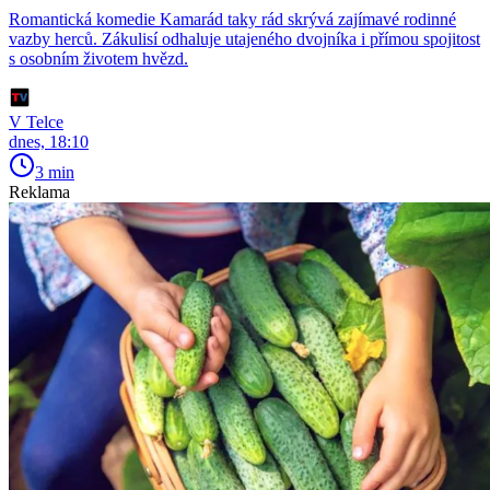
Romantická komedie Kamarád taky rád skrývá zajímavé rodinné
vazby herců. Zákulisí odhaluje utajeného dvojníka i přímou spojitost
s osobním životem hvězd.
V Telce
dnes, 18:10
3 min
Reklama