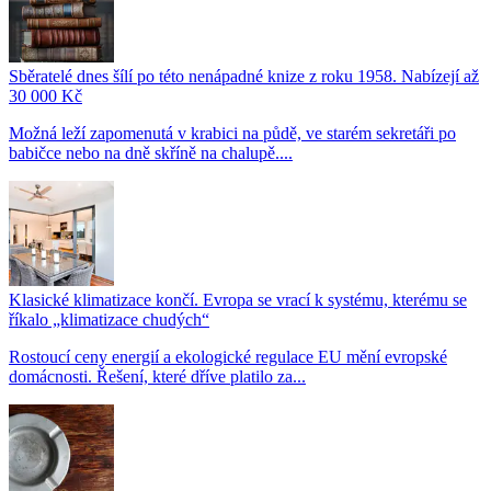
Sběratelé dnes šílí po této nenápadné knize z roku 1958. Nabízejí až
30 000 Kč
Možná leží zapomenutá v krabici na půdě, ve starém sekretáři po
babičce nebo na dně skříně na chalupě....
Klasické klimatizace končí. Evropa se vrací k systému, kterému se
říkalo „klimatizace chudých“
Rostoucí ceny energií a ekologické regulace EU mění evropské
domácnosti. Řešení, které dříve platilo za...