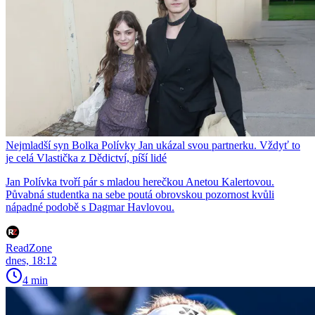
Nejmladší syn Bolka Polívky Jan ukázal svou partnerku. Vždyť to
je celá Vlastička z Dědictví, píší lidé
Jan Polívka tvoří pár s mladou herečkou Anetou Kalertovou.
Půvabná studentka na sebe poutá obrovskou pozornost kvůli
nápadné podobě s Dagmar Havlovou.
ReadZone
dnes, 18:12
4 min