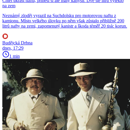
Chtěl ukrást naftu, přinesl si ale malý kanystr. Dvě stě litrů vyteklo
na zem
Neznámý zloděj vyrazil na Suchdolsku pro motorovou naftu z
kamionu. Místo velkého úlovku po něm však zůstalo přibližně 200
litrů nafty na zemi, zapomenutý kanistr a škoda téměř 20 tisíc korun.
Budějcká Drbna
dnes, 17:29
1 min