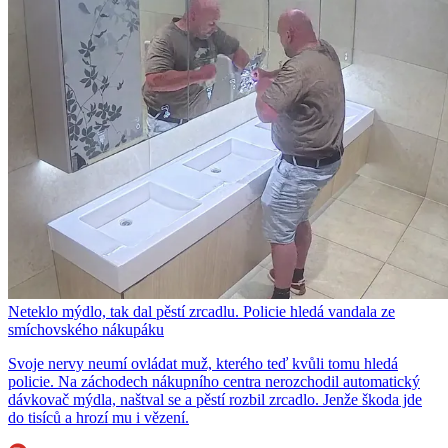
Neteklo mýdlo, tak dal pěstí zrcadlu. Policie hledá vandala ze
smíchovského nákupáku
Svoje nervy neumí ovládat muž, kterého teď kvůli tomu hledá
policie. Na záchodech nákupního centra nerozchodil automatický
dávkovač mýdla, naštval se a pěstí rozbil zrcadlo. Jenže škoda jde
do tisíců a hrozí mu i vězení.