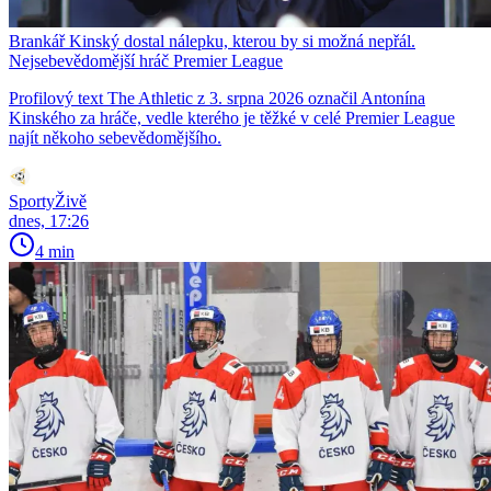
Brankář Kinský dostal nálepku, kterou by si možná nepřál.
Nejsebevědomější hráč Premier League
Profilový text The Athletic z 3. srpna 2026 označil Antonína
Kinského za hráče, vedle kterého je těžké v celé Premier League
najít někoho sebevědomějšího.
SportyŽivě
dnes, 17:26
4 min