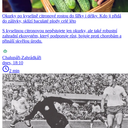
Okurky po kyselině citronové rostou do šířky i délky. Kdo ji přidá
do zálivky, sklízí baculaté plody celé léto
S kyselinou citronovou nepěstujete jen okurky, ale také robustní
zahradní ekosystém, který podporuje růst, bojuje proti chorobám a
přináší skvělou úrodu.
Chalupáři-Zahrádkáři
dnes, 18:10
2 min