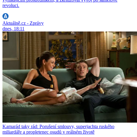
revoluci.
Aktuálně.cz - Zprávy
dnes, 18:11
Kamarád taky rád: Porušení smlouvy, superjachta ruského
miliardáře a propletenec osudů v reálném životě