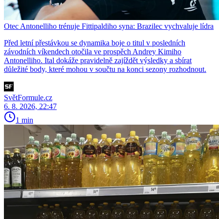
Otec Antonelliho trénuje Fittipaldiho syna: Brazilec vychvaluje lídra
Před letní přestávkou se dynamika boje o titul v posledních
závodních víkendech otočila ve prospěch Andrey Kimiho
Antonelliho. Ital dokáže pravidelně zajíždět výsledky a sbírat
důležité body, které mohou v součtu na konci sezony rozhodnout.
SvětFormule.cz
6. 8. 2026, 22:47
1 min