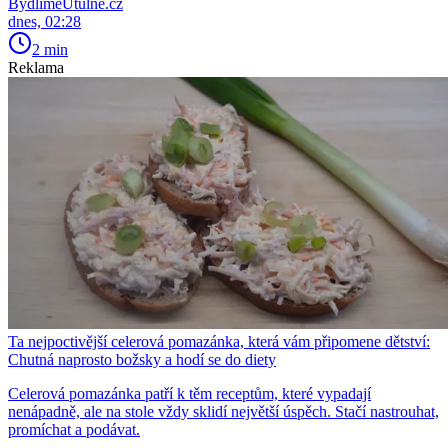
BydlímeÚtulně.cz
dnes, 02:28
2 min
Reklama
Ta nejpoctivější celerová pomazánka, která vám připomene dětství:
Chutná naprosto božsky a hodí se do diety
Celerová pomazánka patří k těm receptům, které vypadají
nenápadně, ale na stole vždy sklidí největší úspěch. Stačí nastrouhat,
promíchat a podávat.