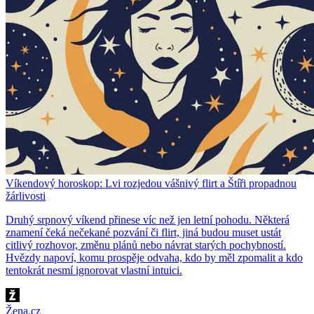
Víkendový horoskop: Lvi rozjedou vášnivý flirt a Štíři propadnou
žárlivosti
Druhý srpnový víkend přinese víc než jen letní pohodu. Některá
znamení čeká nečekané pozvání či flirt, jiná budou muset ustát
citlivý rozhovor, změnu plánů nebo návrat starých pochybností.
Hvězdy napoví, komu prospěje odvaha, kdo by měl zpomalit a kdo
tentokrát nesmí ignorovat vlastní intuici.
Žena.cz