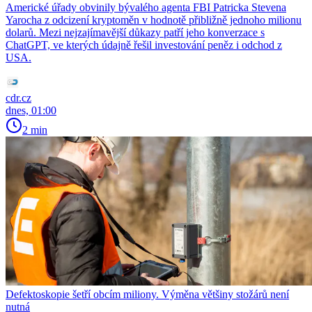
Americké úřady obvinily bývalého agenta FBI Patricka Stevena
Yarocha z odcizení kryptoměn v hodnotě přibližně jednoho milionu
dolarů. Mezi nejzajímavější důkazy patří jeho konverzace s
ChatGPT, ve kterých údajně řešil investování peněz i odchod z
USA.
cdr.cz
dnes, 01:00
2 min
Defektoskopie šetří obcím miliony. Výměna většiny stožárů není
nutná