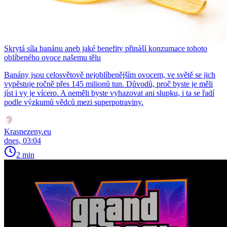
Skrytá síla banánu aneb jaké benefity přináší konzumace tohoto
oblíbeného ovoce našemu tělu
Banány jsou celosvětově nejoblíbenějším ovocem, ve světě se jich
vypěstuje ročně přes 145 milionů tun. Důvodů, proč byste je měli
jíst i vy je vícero. A neměli byste vyhazovat ani slupku, i ta se řadí
podle výzkumů vědců mezi superpotraviny.
Krasnezeny.eu
dnes, 03:04
2 min