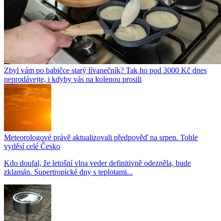
Zbyl vám po babičce starý lívanečník? Tak ho pod 3000 Kč dnes
neprodávejte, i kdyby vás na kolenou prosili
Meteorologové právě aktualizovali předpověď na srpen. Tohle
vyděsí celé Česko
Kdo doufal, že letošní vlna veder definitivně odezněla, bude
zklamán. Supertropické dny s teplotami...