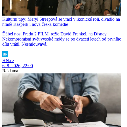
Kulturní tipy: Meryl Streepová se vrací v ikonické roli, divadlo na
hradě Kašperk i nová česká komedie
Ďábel nosí Pradu 2 FILM, režie David Frankel, na Disney+
Nekompromisní svět vysoké módy se po dvaceti letech od prvního
dílu vrátil. Nesmlouvavá...
HN.cz
6. 8. 2026, 22:00
Reklama