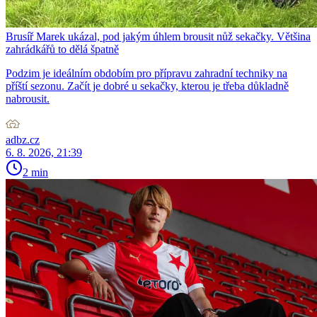
Brusíř Marek ukázal, pod jakým úhlem brousit nůž sekačky. Většina
zahrádkářů to dělá špatně
Podzim je ideálním obdobím pro přípravu zahradní techniky na
příští sezonu. Začít je dobré u sekačky, kterou je třeba důkladně
nabrousit.
adbz.cz
6. 8. 2026, 21:39
2 min