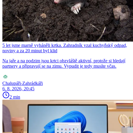
5 let jsme marně vyháněli krtka. Zahradník vzal kuchyňský odpad,
noviny a za 20 minut byl klid
Na jaře a na podzim jsou krtci obzvláště aktivní, protože si hledají
partnery a připravují se na zimu. Vypudit je tedy musíte včas.
Chalupáři-Zahrádkáři
6. 8. 2026, 20:45
2 min