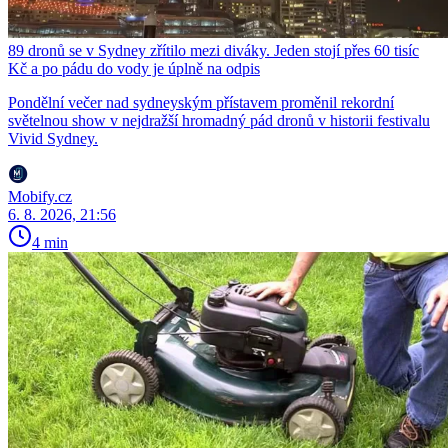
89 dronů se v Sydney zřítilo mezi diváky. Jeden stojí přes 60 tisíc
Kč a po pádu do vody je úplně na odpis
Pondělní večer nad sydneyským přístavem proměnil rekordní
světelnou show v nejdražší hromadný pád dronů v historii festivalu
Vivid Sydney.
Mobify.cz
6. 8. 2026, 21:56
4 min