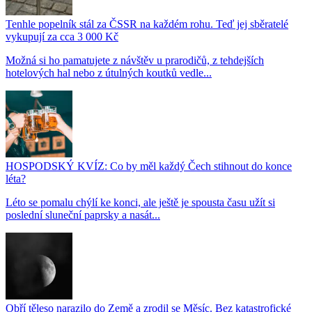
Tenhle popelník stál za ČSSR na každém rohu. Teď jej sběratelé
vykupují za cca 3 000 Kč
Možná si ho pamatujete z návštěv u prarodičů, z tehdejších
hotelových hal nebo z útulných koutků vedle...
HOSPODSKÝ KVÍZ: Co by měl každý Čech stihnout do konce
léta?
Léto se pomalu chýlí ke konci, ale ještě je spousta času užít si
poslední sluneční paprsky a nasát...
Obří těleso narazilo do Země a zrodil se Měsíc. Bez katastrofické