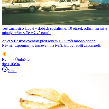
Test znalostí o životě v dobách socialismu: 10 otázek odhalí, za máte
minulý režim stále v živé paměti
Život v Československu před rokem 1989 měl mnoho podob.
Někteří vzpomínají s úsměvem na tváři, jiní by raději zapomněli.
BydlímeÚtulně.cz
dnes, 03:04
2 min