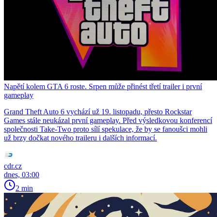
Napětí kolem GTA 6 roste. Srpen může přinést třetí trailer i první
gameplay
Grand Theft Auto 6 vychází už 19. listopadu, přesto Rockstar
Games stále neukázal první gameplay. Před výsledkovou konferencí
společnosti Take-Two proto sílí spekulace, že by se fanoušci mohli
už brzy dočkat nového traileru i dalších informací.
cdr.cz
dnes, 03:00
2 min