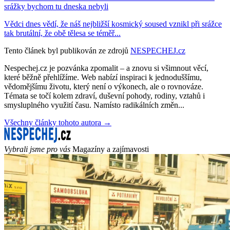
srážky bychom tu dneska nebyli
Vědci dnes vědí, že náš nejbližší kosmický soused vznikl při srážce
tak brutální, že obě tělesa se téměř...
Tento článek byl publikován ze zdrojů
NESPECHEJ.cz
Nespechej.cz je pozvánka zpomalit – a znovu si všimnout věcí,
které běžně přehlížíme. Web nabízí inspiraci k jednoduššímu,
vědomějšímu životu, který není o výkonech, ale o rovnováze.
Témata se točí kolem zdraví, duševní pohody, rodiny, vztahů i
smysluplného využití času. Namísto radikálních změn...
Všechny články tohoto autora →
Vybrali jsme pro vás
Magazíny a zajímavosti