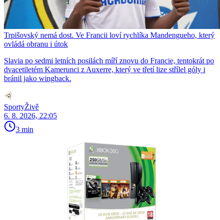
Trpišovský nemá dost. Ve Francii loví rychlíka Mandengueho, který
ovládá obranu i útok
Slavia po sedmi letních posilách míří znovu do Francie, tentokrát po
dvacetiletém Kamerunci z Auxerre, který ve třetí lize střílel góly i
bránil jako wingback.
SportyŽivě
6. 8. 2026, 22:05
3 min