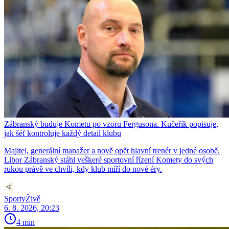
Zábranský buduje Kometu po vzoru Fergusona. Kučeřík popisuje,
jak šéf kontroluje každý detail klubu
Majitel, generální manažer a nově opět hlavní trenér v jedné osobě.
Libor Zábranský stáhl veškeré sportovní řízení Komety do svých
rukou právě ve chvíli, kdy klub míří do nové éry.
SportyŽivě
6. 8. 2026, 20:23
4 min