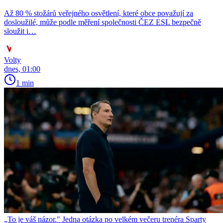
Až 80 % stožárů veřejného osvětlení, které obce považují za
dosloužilé, může podle měření společnosti ČEZ ESL bezpečně
sloužit i…
Volty
dnes, 01:00
1 min
„To je váš názor." Jedna otázka po velkém večeru trenéra Sparty