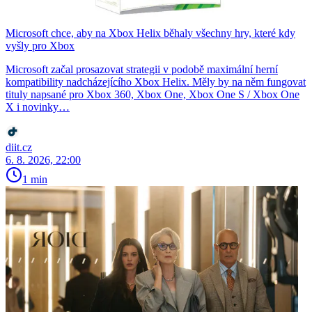
Microsoft chce, aby na Xbox Helix běhaly všechny hry, které kdy
vyšly pro Xbox
Microsoft začal prosazovat strategii v podobě maximální herní
kompatibility nadcházejícího Xbox Helix. Měly by na něm fungovat
tituly napsané pro Xbox 360, Xbox One, Xbox One S / Xbox One
X i novinky…
diit.cz
6. 8. 2026, 22:00
1 min