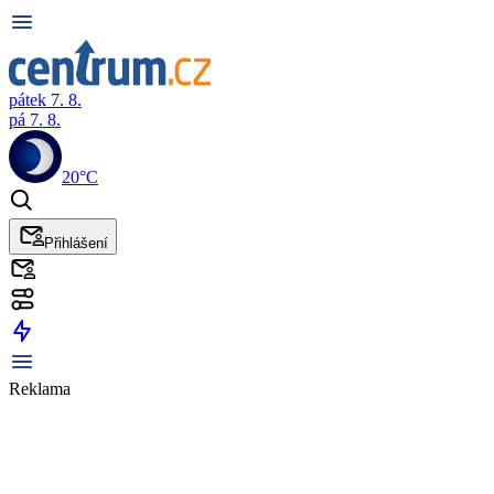
pátek 7. 8.
pá 7. 8.
20°C
Přihlášení
Reklama