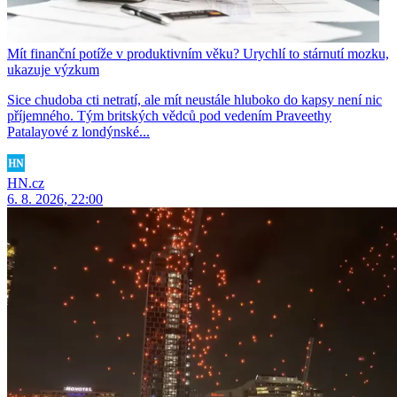
Mít finanční potíže v produktivním věku? Urychlí to stárnutí mozku,
ukazuje výzkum
Sice chudoba cti netratí, ale mít neustále hluboko do kapsy není nic
příjemného. Tým britských vědců pod vedením Praveethy
Patalayové z londýnské...
HN.cz
6. 8. 2026, 22:00