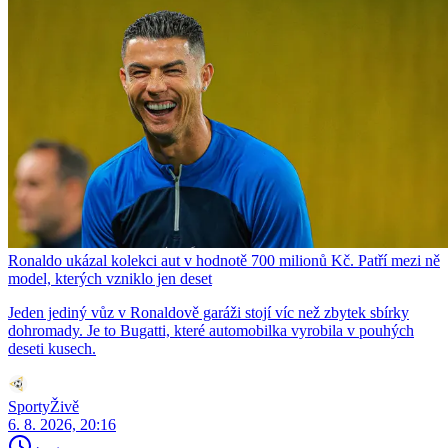
Ronaldo ukázal kolekci aut v hodnotě 700 milionů Kč. Patří mezi ně
model, kterých vzniklo jen deset
Jeden jediný vůz v Ronaldově garáži stojí víc než zbytek sbírky
dohromady. Je to Bugatti, které automobilka vyrobila v pouhých
deseti kusech.
SportyŽivě
6. 8. 2026, 20:16