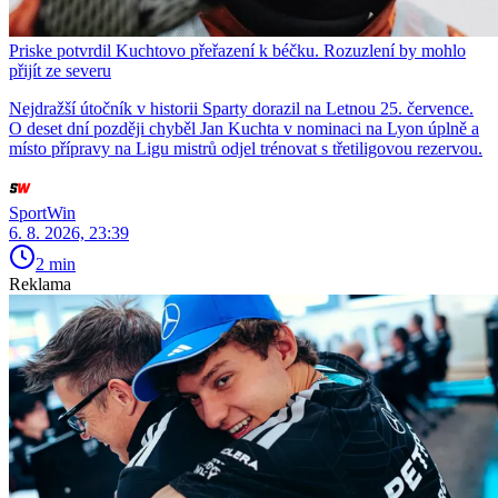
Priske potvrdil Kuchtovo přeřazení k béčku. Rozuzlení by mohlo
přijít ze severu
Nejdražší útočník v historii Sparty dorazil na Letnou 25. července.
O deset dní později chyběl Jan Kuchta v nominaci na Lyon úplně a
místo přípravy na Ligu mistrů odjel trénovat s třetiligovou rezervou.
SportWin
6. 8. 2026, 23:39
2 min
Reklama