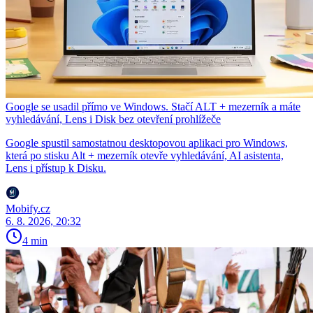
Google se usadil přímo ve Windows. Stačí ALT + mezerník a máte
vyhledávání, Lens i Disk bez otevření prohlížeče
Google spustil samostatnou desktopovou aplikaci pro Windows,
která po stisku Alt + mezerník otevře vyhledávání, AI asistenta,
Lens i přístup k Disku.
Mobify.cz
6. 8. 2026, 20:32
4 min