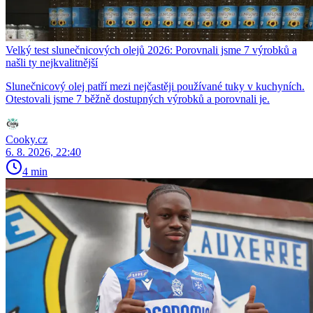
Velký test slunečnicových olejů 2026: Porovnali jsme 7 výrobků a
našli ty nejkvalitnější
Slunečnicový olej patří mezi nejčastěji používané tuky v kuchyních.
Otestovali jsme 7 běžně dostupných výrobků a porovnali je.
Cooky.cz
6. 8. 2026, 22:40
4 min