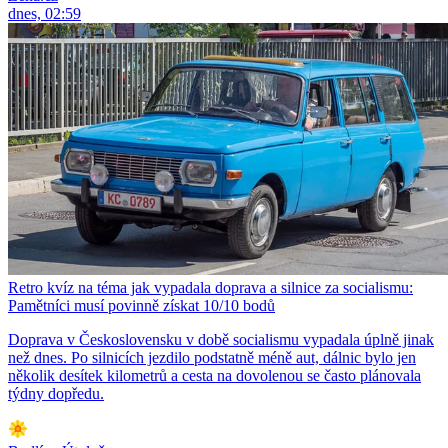
dnes, 02:59
Retro kvíz na téma jak vypadala doprava a silnice za socialismu:
Pamětníci musí povinně získat 10/10 bodů
Doprava v Československu v době socialismu vypadala úplně jinak
než dnes. Po silnicích jezdilo podstatně méně aut, dálnic bylo jen
několik desítek kilometrů a cesta na dovolenou se často plánovala
týdny dopředu.