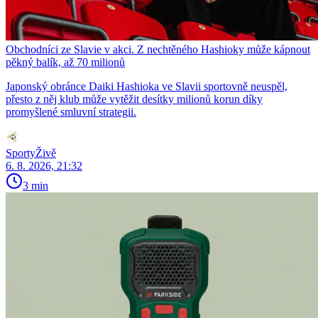
Obchodníci ze Slavie v akci. Z nechtěného Hashioky může kápnout
pěkný balík, až 70 milionů
Japonský obránce Daiki Hashioka ve Slavii sportovně neuspěl,
přesto z něj klub může vytěžit desítky milionů korun díky
promyšlené smluvní strategii.
SportyŽivě
6. 8. 2026, 21:32
3 min