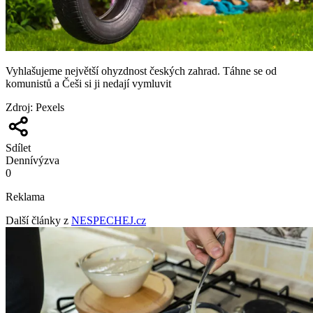
Vyhlašujeme největší ohyzdnost českých zahrad. Táhne se od
komunistů a Češi si ji nedají vymluvit
Zdroj
:
Pexels
Sdílet
Denní
výzva
0
Reklama
Další články z
NESPECHEJ.cz