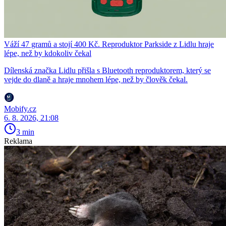
Váží 47 gramů a stojí 400 Kč. Reproduktor Parkside z Lidlu hraje
lépe, než by kdokoliv čekal
Dílenská značka Lidlu přišla s Bluetooth reproduktorem, který se
vejde do dlaně a hraje mnohem lépe, než by člověk čekal.
Mobify.cz
6. 8. 2026, 21:08
3 min
Reklama