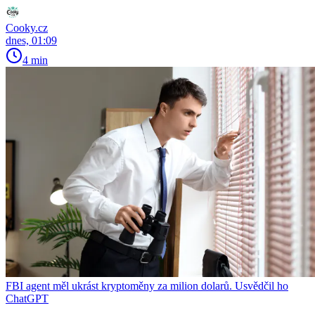
Cooky.cz
dnes, 01:09
4 min
FBI agent měl ukrást kryptoměny za milion dolarů. Usvědčil ho
ChatGPT