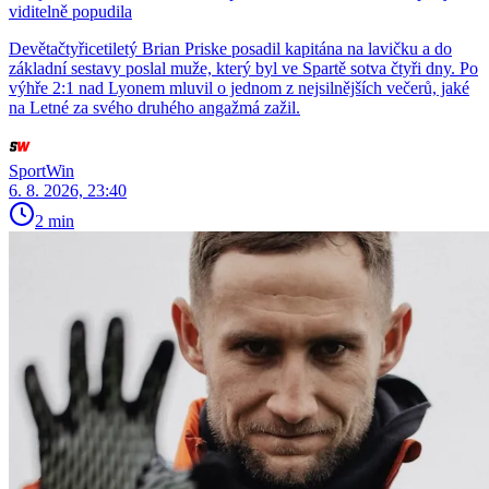
viditelně popudila
Devětačtyřicetiletý Brian Priske posadil kapitána na lavičku a do
základní sestavy poslal muže, který byl ve Spartě sotva čtyři dny. Po
výhře 2:1 nad Lyonem mluvil o jednom z nejsilnějších večerů, jaké
na Letné za svého druhého angažmá zažil.
SportWin
6. 8. 2026, 23:40
2 min