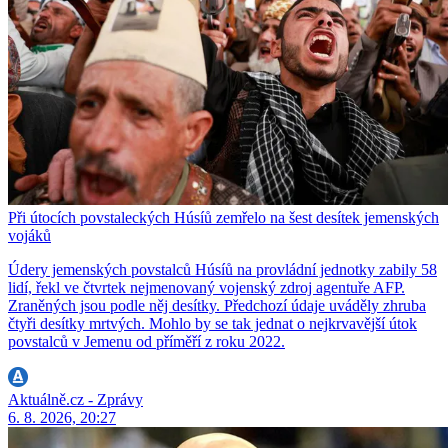
Při útocích povstaleckých Húsíů zemřelo na šest desítek jemenských
vojáků
Údery jemenských povstalců Húsíů na provládní jednotky zabily 58
lidí, řekl ve čtvrtek nejmenovaný vojenský zdroj agentuře AFP.
Zraněných jsou podle něj desítky. Předchozí údaje uváděly zhruba
čtyři desítky mrtvých. Mohlo by se tak jednat o nejkrvavější útok
povstalců v Jemenu od příměří z roku 2022.
Aktuálně.cz - Zprávy
6. 8. 2026, 20:27