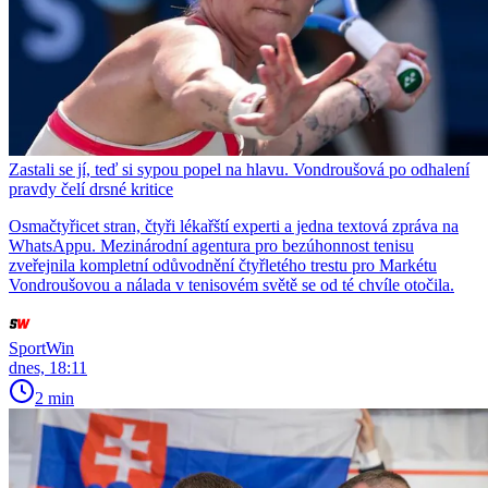
Zastali se jí, teď si sypou popel na hlavu. Vondroušová po odhalení
pravdy čelí drsné kritice
Osmačtyřicet stran, čtyři lékařští experti a jedna textová zpráva na
WhatsAppu. Mezinárodní agentura pro bezúhonnost tenisu
zveřejnila kompletní odůvodnění čtyřletého trestu pro Markétu
Vondroušovou a nálada v tenisovém světě se od té chvíle otočila.
SportWin
dnes, 18:11
2 min