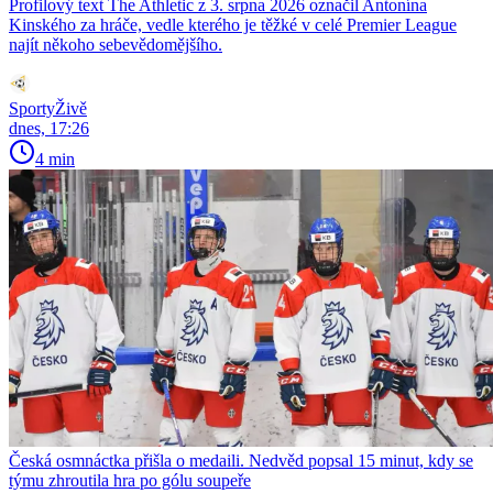
Profilový text The Athletic z 3. srpna 2026 označil Antonína
Kinského za hráče, vedle kterého je těžké v celé Premier League
najít někoho sebevědomějšího.
SportyŽivě
dnes, 17:26
4 min
Česká osmnáctka přišla o medaili. Nedvěd popsal 15 minut, kdy se
týmu zhroutila hra po gólu soupeře