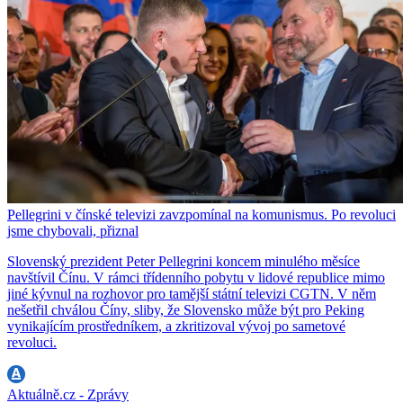
Pellegrini v čínské televizi zavzpomínal na komunismus. Po revoluci
jsme chybovali, přiznal
Slovenský prezident Peter Pellegrini koncem minulého měsíce
navštívil Čínu. V rámci třídenního pobytu v lidové republice mimo
jiné kývnul na rozhovor pro tamější státní televizi CGTN. V něm
nešetřil chválou Číny, sliby, že Slovensko může být pro Peking
vynikajícím prostředníkem, a zkritizoval vývoj po sametové
revoluci.
Aktuálně.cz - Zprávy