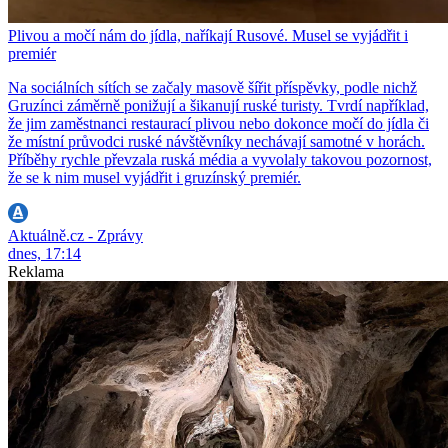
Plivou a močí nám do jídla, naříkají Rusové. Musel se vyjádřit i
premiér
Na sociálních sítích se začaly masově šířit příspěvky, podle nichž
Gruzínci záměrně ponižují a šikanují ruské turisty. Tvrdí například,
že jim zaměstnanci restaurací plivou nebo dokonce močí do jídla či
že místní průvodci ruské návštěvníky nechávají samotné v horách.
Příběhy rychle převzala ruská média a vyvolaly takovou pozornost,
že se k nim musel vyjádřit i gruzínský premiér.
Aktuálně.cz - Zprávy
dnes, 17:14
Reklama