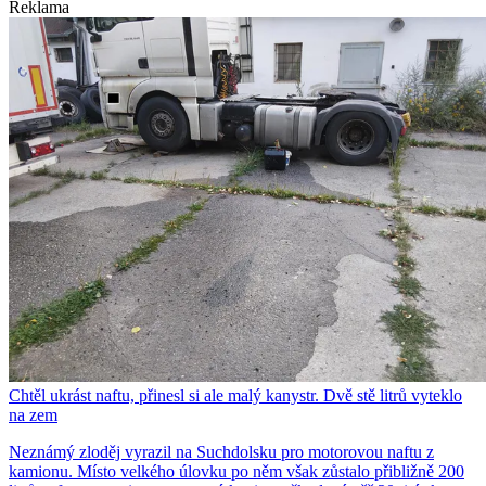
Reklama
Chtěl ukrást naftu, přinesl si ale malý kanystr. Dvě stě litrů vyteklo
na zem
Neznámý zloděj vyrazil na Suchdolsku pro motorovou naftu z
kamionu. Místo velkého úlovku po něm však zůstalo přibližně 200