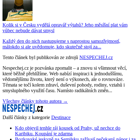
Kolik si v Česku vydělá opravář výtahů? Jeho měsíšní plat vám
vůbec nebude dávat smysl
Každý den do nich nastupujeme s naprostou samozřejmostí,
málokdo si ale uvědomuje, kdo skutečně stojí za...
Tento článek byl publikován ze zdrojů
NESPECHEJ.cz
Nespechej.cz je pozvánka zpomalit – a znovu si všimnout věcí,
které běžně přehlížíme. Web nabízí inspiraci k jednoduššímu,
vědomějšímu životu, který není o výkonech, ale o rovnováze.
Témata se točí kolem zdraví, duševní pohody, rodiny, vztahů i
smysluplného využití času. Namísto radikálních změn...
Všechny články tohoto autora →
Další články z kategorie
Destinace
Kdo objevil tenhle ráj kousek od Prahy, už nechce do
Karibiku. Koupání je zdarma
Bozkovské jeskyně na Semilsku zažívají nečekaný nápor i za