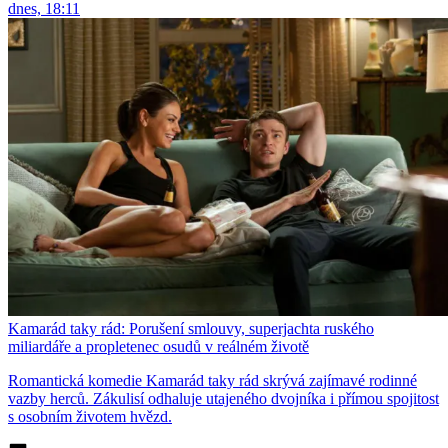
dnes, 18:11
Kamarád taky rád: Porušení smlouvy, superjachta ruského
miliardáře a propletenec osudů v reálném životě
Romantická komedie Kamarád taky rád skrývá zajímavé rodinné
vazby herců. Zákulisí odhaluje utajeného dvojníka i přímou spojitost
s osobním životem hvězd.