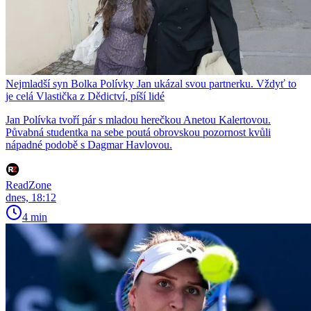
Nejmladší syn Bolka Polívky Jan ukázal svou partnerku. Vždyť to
je celá Vlastička z Dědictví, píší lidé
Jan Polívka tvoří pár s mladou herečkou Anetou Kalertovou.
Půvabná studentka na sebe poutá obrovskou pozornost kvůli
nápadné podobě s Dagmar Havlovou.
ReadZone
dnes, 18:12
4 min