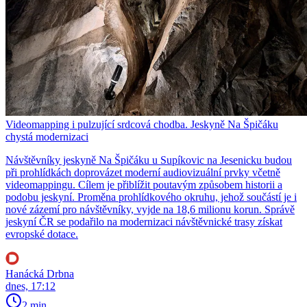
Videomapping i pulzující srdcová chodba. Jeskyně Na Špičáku
chystá modernizaci
Návštěvníky jeskyně Na Špičáku u Supíkovic na Jesenicku budou
při prohlídkách doprovázet moderní audiovizuální prvky včetně
videomappingu. Cílem je přiblížit poutavým způsobem historii a
podobu jeskyní. Proměna prohlídkového okruhu, jehož součástí je i
nové zázemí pro návštěvníky, vyjde na 18,6 milionu korun. Správě
jeskyní ČR se podařilo na modernizaci návštěvnické trasy získat
evropské dotace.
Hanácká Drbna
dnes, 17:12
2 min