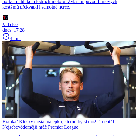
horkem i hlukem lodních motorů. Zvláštní původ filmových
kostýmů překvapil i samotné herce.
V Telce
dnes, 17:28
3 min
Brankář Kinský dostal nálepku, kterou by si možná nepřál.
Nejsebevědomější hráč Premier League