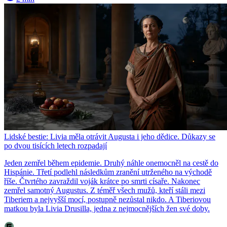
Lidské bestie: Livia měla otrávit Augusta i jeho dědice. Důkazy se
po dvou tisících letech rozpadají
Jeden zemřel během epidemie. Druhý náhle onemocněl na cestě do
Hispánie. Třetí podlehl následkům zranění utrženého na východě
říše. Čtvrtého zavraždil voják krátce po smrti císaře. Nakonec
zemřel samotný Augustus. Z téměř všech mužů, kteří stáli mezi
Tiberiem a nejvyšší mocí, postupně nezůstal nikdo. A Tiberiovou
matkou byla Livia Drusilla, jedna z nejmocnějších žen své doby.