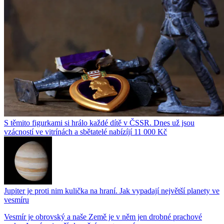
S těmito figurkami si hrálo každé dítě v ČSSR. Dnes už jsou
vzácností ve vitrínách a sbětatelé nabízíjí 11 000 Kč
Jupiter je proti nim kulička na hraní. Jak vypadají největší planety ve
vesmíru
Vesmír je obrovský a naše Země je v něm jen drobné prachové