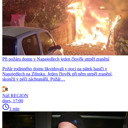
Při požáru domu v Napajedlech jeden člověk utrpěl zranění
Požár rodinného domu likvidovali v noci na pátek hasiči v
Napajedlech na Zlínsku. Jeden člověk při něm utrpěl zranění,
skončil v péči záchranářů. Požár…
Náš REGION
dnes, 17:00
1 min