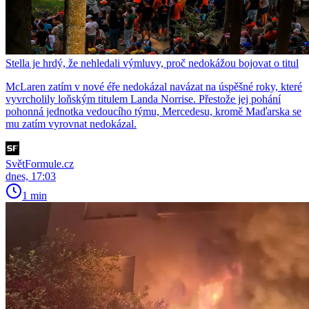
Stella je hrdý, že nehledali výmluvy, proč nedokážou bojovat o titul
McLaren zatím v nové éře nedokázal navázat na úspěšné roky, které
vyvrcholily loňským titulem Landa Norrise. Přestože jej pohání
pohonná jednotka vedoucího týmu, Mercedesu, kromě Maďarska se
mu zatím vyrovnat nedokázal.
SvětFormule.cz
dnes, 17:03
1 min