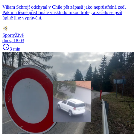
Viliam Schrojf odchytal v Chile pět zápasů jako neprůstřelná zeď.
Pak mu těsně před finále vtiskli do rukou trofej, a začalo se psát
úplně jiné vyprávění.
SportyŽivě
dnes, 18:03
3 min