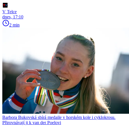
V Telce
dnes, 17:10
2 min
Barbora Bukovská sbírá medaile v horském kole i cyklokrosu.
Přirovnávají ji k van der Poelovi