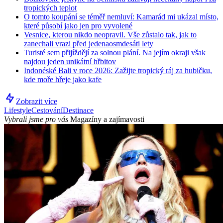
tropických teplot
O tomto koupání se téměř nemluví: Kamarád mi ukázal místo,
které působí jako jen pro vyvolené
Vesnice, kterou nikdo neopravil. Vše zůstalo tak, jak to
zanechali vrazi před jedenaosmdesáti lety
Turisté sem přijíždějí za solnou plání. Na jejím okraji však
najdou jeden unikátní hřbitov
Indonéské Bali v roce 2026: Zažijte tropický ráj za hubičku,
kde moře hřeje jako kafe
Zobrazit více
Lifestyle
Cestování
Destinace
Vybrali jsme pro vás
Magazíny a zajímavosti