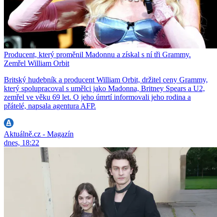
Producent, který proměnil Madonnu a získal s ní tři Grammy.
Zemřel William Orbit
Britský hudebník a producent William Orbit, držitel ceny Grammy,
který spolupracoval s umělci jako Madonna, Britney Spears a U2,
zemřel ve věku 69 let. O jeho úmrtí informovali jeho rodina a
přátelé, napsala agentura AFP.
Aktuálně.cz - Magazín
dnes, 18:22