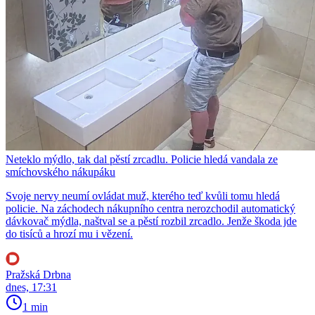
Neteklo mýdlo, tak dal pěstí zrcadlu. Policie hledá vandala ze
smíchovského nákupáku
Svoje nervy neumí ovládat muž, kterého teď kvůli tomu hledá
policie. Na záchodech nákupního centra nerozchodil automatický
dávkovač mýdla, naštval se a pěstí rozbil zrcadlo. Jenže škoda jde
do tisíců a hrozí mu i vězení.
Pražská Drbna
dnes, 17:31
1 min