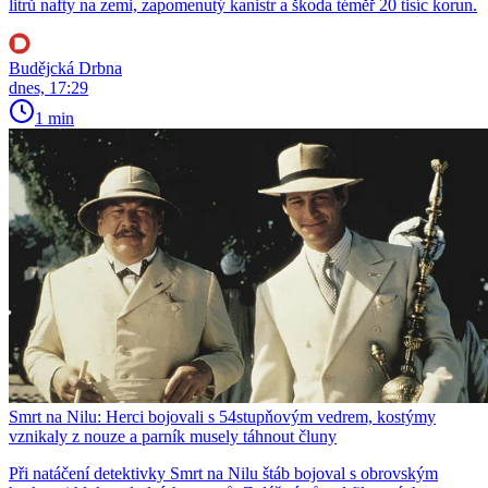
litrů nafty na zemi, zapomenutý kanistr a škoda téměř 20 tisíc korun.
Budějcká Drbna
dnes, 17:29
1 min
Smrt na Nilu: Herci bojovali s 54stupňovým vedrem, kostýmy
vznikaly z nouze a parník musely táhnout čluny
Při natáčení detektivky Smrt na Nilu štáb bojoval s obrovským