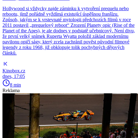
Hollywood si vždycky najde záminku k vytvoření prequelu nebo
rebootu, jímž pořádně vyždímá existující úspěšnou franšízu.
Způsob, jakým se k vrstevnaté mytologii předchozích filmů v roce
2011 postavil „prequelový reboot“ Zrození Planety opic (Rise of the
Planet of the Apes), je ale dodnes v podstatě učebnicový. Není divu,
že první velký snímek Ruperta Wyatta položil základ modernímu
pavilonu opičí ságy, který zcela zachránil pověst původní filmové
legendy z roku 1968, již obklopuje tolik pochybných dějových
článků.
Kinobox.cz
dnes, 17:05
8 min
Reklama