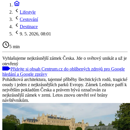
Lifestyle
Cestování
Destinace
9. 5. 2026, 08:01
5 min
Vyhlašujeme nejkrásnější zámek Česka. Jde o světový unikát a už je
otevřený
Přidejte si obsah Centrum.cz do oblíbených zdrojů pro Google
hledání a Google zprávy
Pohádková architektura, tajemné příběhy šlechtických rodů, tragické
osudy i jeden z nejkrásnějších parků Evropy. Zámek Lednice patří k
největším pokladům Česka a právem bývá označován za
nejkrásnější zámek v zemi. Letos znovu otevřel své brány
návštěvníkům.