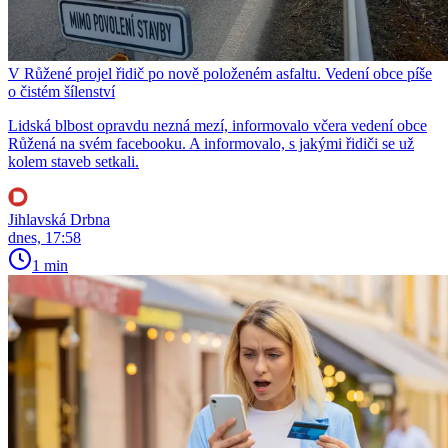
V Růžené projel řidič po nově položeném asfaltu. Vedení obce píše
o čistém šílenství
Lidská blbost opravdu nezná mezí, informovalo včera vedení obce
Růžená na svém facebooku. A informovalo, s jakými řidiči se už
kolem staveb setkali.
Jihlavská Drbna
dnes, 17:58
1 min