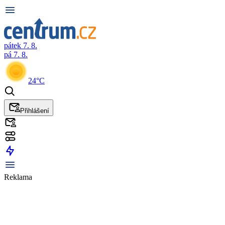
pátek 7. 8.
pá 7. 8.
24°C
Přihlášení
Reklama