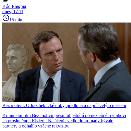
Kód Enigma
dnes, 17:11
15 min
Bez motivu: Odraz hektické doby, předloha a napříč celým městem
Kriminální film Bez motivu přesunul pátrání po neznámém vrahovi
na prosluněnou Riviéru. Natáčení svedlo dohromady bývalé
partnery a odhalilo vzácné rekvizity.