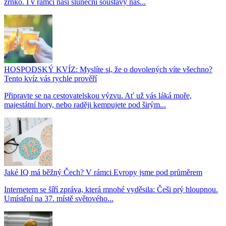
zrnko. I v rámci naší sluneční soustavy nás...
HOSPODSKÝ KVÍZ: Myslíte si, že o dovolených víte všechno?
Tento kvíz vás rychle prověří
Připravte se na cestovatelskou výzvu. Ať už vás láká moře,
majestátní hory, nebo raději kempujete pod širým...
Jaké IQ má běžný Čech? V rámci Evropy jsme pod průměrem
Internetem se šíří zpráva, která mnohé vyděsila: Češi prý hloupnou.
Umístění na 37. místě světového...