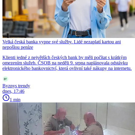
Velká česká banka vypne své služby. Lidé nezaplatí kartou ani
nepošlou peníze
Klienti jedné z největších českých bank by měli počítat s krátkým
omezením služeb. ČSOB na neděli 9. srpna naplánovala odstávku
elektronického bankovnictví, která ovlivní také nákupy na internetu.
Byznys trendy
dnes, 17:46
1 min