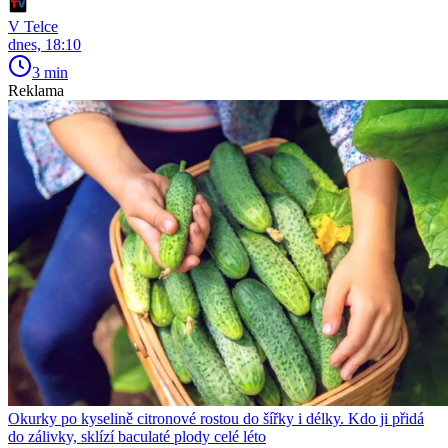
V Telce
dnes, 18:10
3 min
Reklama
Okurky po kyselině citronové rostou do šířky i délky. Kdo ji přidá
do zálivky, sklízí baculaté plody celé léto