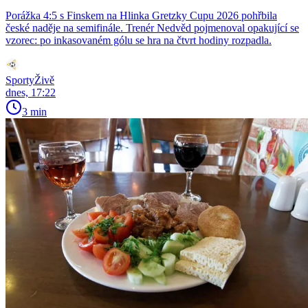
Porážka 4:5 s Finskem na Hlinka Gretzky Cupu 2026 pohřbila
české naděje na semifinále. Trenér Nedvěd pojmenoval opakující se
vzorec: po inkasovaném gólu se hra na čtvrt hodiny rozpadla.
SportyŽivě
dnes, 17:22
3 min