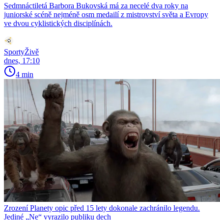
Sedmnáctiletá Barbora Bukovská má za necelé dva roky na
juniorské scéně nejméně osm medailí z mistrovství světa a Evropy
ve dvou cyklistických disciplínách.
SportyŽivě
dnes, 17:10
4 min
Zrození Planety opic před 15 lety dokonale zachránilo legendu.
Jediné „Ne“ vyrazilo publiku dech