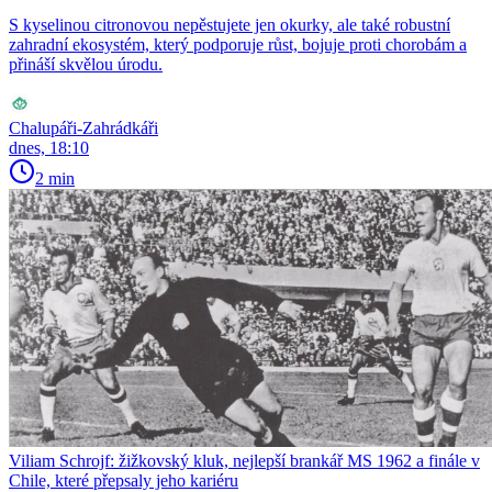
S kyselinou citronovou nepěstujete jen okurky, ale také robustní
zahradní ekosystém, který podporuje růst, bojuje proti chorobám a
přináší skvělou úrodu.
Chalupáři-Zahrádkáři
dnes, 18:10
2 min
Viliam Schrojf: žižkovský kluk, nejlepší brankář MS 1962 a finále v
Chile, které přepsaly jeho kariéru