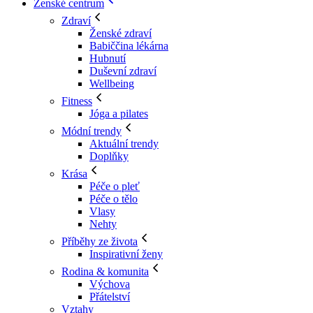
Ženské centrum
Zdraví
Ženské zdraví
Babiččina lékárna
Hubnutí
Duševní zdraví
Wellbeing
Fitness
Jóga a pilates
Módní trendy
Aktuální trendy
Doplňky
Krása
Péče o pleť
Péče o tělo
Vlasy
Nehty
Příběhy ze života
Inspirativní ženy
Rodina & komunita
Výchova
Přátelství
Vztahy