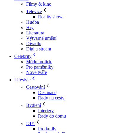
Filmy & kino
Televize
Reality show
Hudba
Hry
Literatura
Výtvarné umění
Divadlo
Digi a stream
Celebrity
Módní policie
Pro pamětníky
Nové tváře
Lifestyle
Cestování
Destinace
Rady na cesty
Bydlení
Interiery
Rady do domu
DIY
Pro kutily