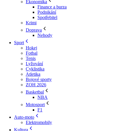
Ekonomika
Finance a burza
Podnikání
Spotřebitel
Krimi
Doprava
Nehody
Sport
Hokej
Fotbal
Tenis
Lyžování
Cyklistika
Atletika
Bojové sporty
ZOH 2026
Basketbal
NBA
Motosport
F1
Auto-moto
Elektromobily
Kultura