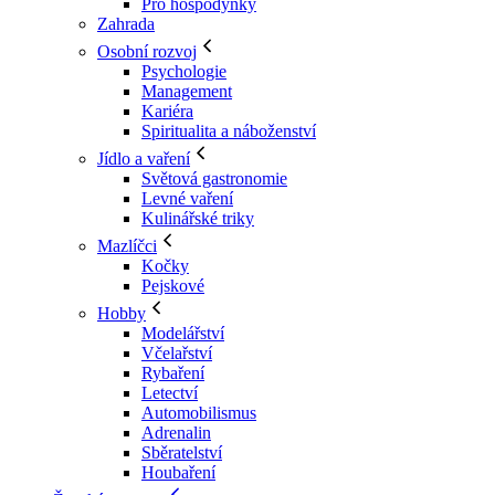
Pro hospodyňky
Zahrada
Osobní rozvoj
Psychologie
Management
Kariéra
Spiritualita a náboženství
Jídlo a vaření
Světová gastronomie
Levné vaření
Kulinářské triky
Mazlíčci
Kočky
Pejskové
Hobby
Modelářství
Včelařství
Rybaření
Letectví
Automobilismus
Adrenalin
Sběratelství
Houbaření