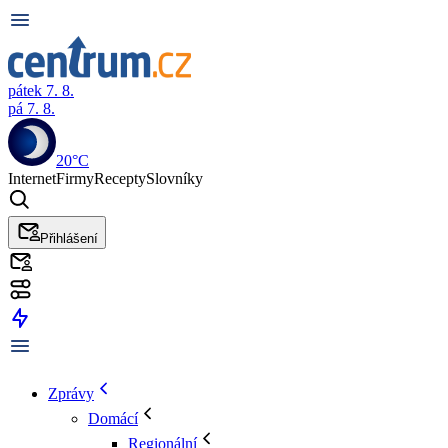
pátek 7. 8.
pá 7. 8.
20°C
Internet
Firmy
Recepty
Slovníky
Přihlášení
Zprávy
Domácí
Regionální