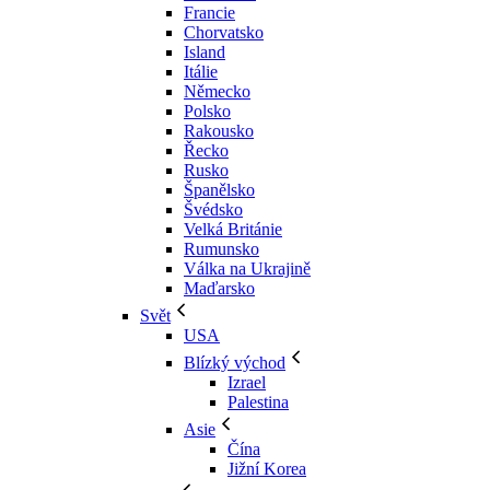
Francie
Chorvatsko
Island
Itálie
Německo
Polsko
Rakousko
Řecko
Rusko
Španělsko
Švédsko
Velká Británie
Rumunsko
Válka na Ukrajině
Maďarsko
Svět
USA
Blízký východ
Izrael
Palestina
Asie
Čína
Jižní Korea