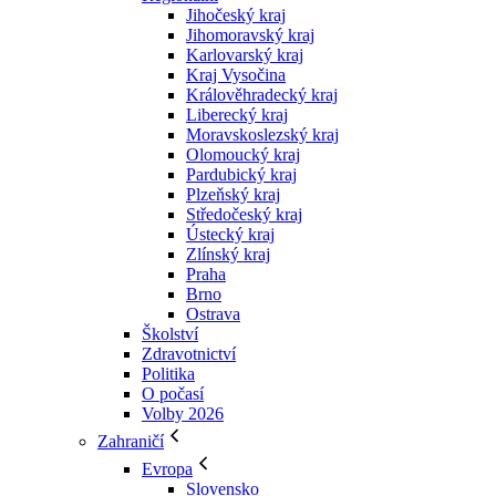
Jihočeský kraj
Jihomoravský kraj
Karlovarský kraj
Kraj Vysočina
Králověhradecký kraj
Liberecký kraj
Moravskoslezský kraj
Olomoucký kraj
Pardubický kraj
Plzeňský kraj
Středočeský kraj
Ústecký kraj
Zlínský kraj
Praha
Brno
Ostrava
Školství
Zdravotnictví
Politika
O počasí
Volby 2026
Zahraničí
Evropa
Slovensko