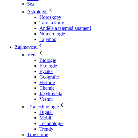
Sex
Astrologie
Horoskopy
Tarot a karty
Andělé a tajemná znamení
Numerologie
Tajemno
Zajímavosti
Věda
Biologie
Ekologie
Fyzika
Geografie
Historie
Chemie
Jazykověda
Vesmír
IT a technologie
Digital
Mobil
Technologie
Trendy
True crime