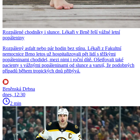
Rozpálené chodníky i slunce. Lékaři v Brně řeší vážné letní
popáleniny
Rozpálený asfalt nebo pár hodin bez stínu. Lékaři z Fakultní
nemocnice Brno letos už hospitalizovali pět lidí s těžkými
popáleninami chodidel, mezi nimi i roční dítě. Ošetřovali také
pacienty s vážnými popáleninami od slunce a varují, že podobných
případů během tropických dnů přibývá.
Brněnská Drbna
dnes, 12:30
2 min