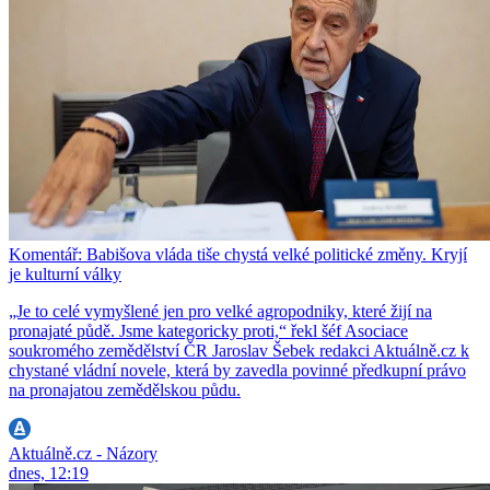
Komentář: Babišova vláda tiše chystá velké politické změny. Kryjí
je kulturní války
„Je to celé vymyšlené jen pro velké agropodniky, které žijí na
pronajaté půdě. Jsme kategoricky proti,“ řekl šéf Asociace
soukromého zemědělství ČR Jaroslav Šebek redakci Aktuálně.cz k
chystané vládní novele, která by zavedla povinné předkupní právo
na pronajatou zemědělskou půdu.
Aktuálně.cz - Názory
dnes, 12:19