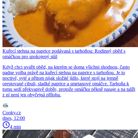
Kuřecí stehna na paprice podávaná s tarhoňou: Rodinný oběd s
omáčkou pro spokojený stůl
Když chci uvařit oběd, na kterém se doma všichni shodnou, často
padne volba právě na kuřecí stehna na paprice s tarhoňou. Je to
poctivé, syté a přitom nijak složité jídlo, které stojí na jemně
orestované cibuli, sladké paprice a smetanové omáčce. Tarhoňa k
tomu sedí překvapivě dobře, protože omáčku pěkně nasaje a na talíři
z ní není jen obyčejná příloha.
Cooky.cz
dnes, 12:00
4 min