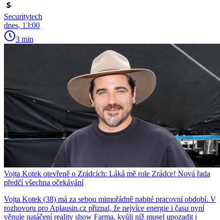
Securitytech
dnes, 13:00
3 min
Vojta Kotek otevřeně o Zrádcích: Láká mě role Zrádce! Nová řada
předčí všechna očekávání
Vojta Kotek (38) má za sebou mimořádně nabité pracovní období. V
rozhovoru pro Aplausin.cz přiznal, že nejvíce energie i času nyní
věnuje natáčení reality show Farma, kvůli níž musel upozadit i