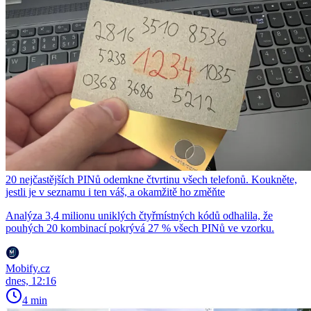
20 nejčastějších PINů odemkne čtvrtinu všech telefonů. Koukněte,
jestli je v seznamu i ten váš, a okamžitě ho změňte
Analýza 3,4 milionu uniklých čtyřmístných kódů odhalila, že
pouhých 20 kombinací pokrývá 27 % všech PINů ve vzorku.
Mobify.cz
dnes, 12:16
4 min