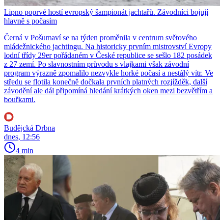
Lipno poprvé hostí evropský šampionát jachtařů. Závodníci bojují
hlavně s počasím
Černá v Pošumaví se na týden proměnila v centrum světového
mládežnického jachtingu. Na historicky prvním mistrovství Evropy
lodní třídy 29er pořádaném v České republice se sešlo 182 posádek
z 27 zemí. Po slavnostním průvodu s vlajkami však závodní
program výrazně zpomalilo nezvykle horké počasí a nestálý vítr. Ve
středu se flotila konečně dočkala prvních platných rozjížděk, další
závodění ale dál připomíná hledání krátkých oken mezi bezvětřím a
bouřkami.
Budějcká Drbna
dnes, 12:56
4 min