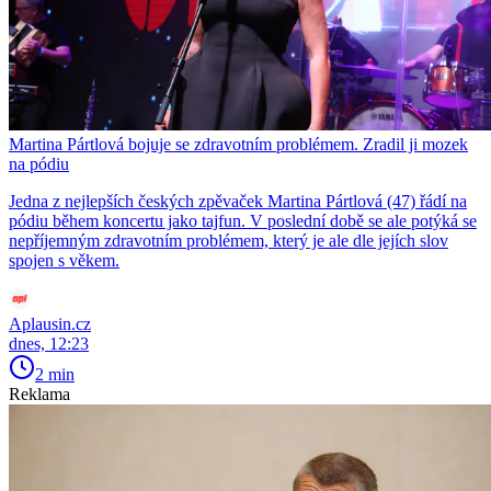
Martina Pártlová bojuje se zdravotním problémem. Zradil ji mozek
na pódiu
Jedna z nejlepších českých zpěvaček Martina Pártlová (47) řádí na
pódiu během koncertu jako tajfun. V poslední době se ale potýká se
nepříjemným zdravotním problémem, který je ale dle jejích slov
spojen s věkem.
Aplausin.cz
dnes, 12:23
2 min
Reklama