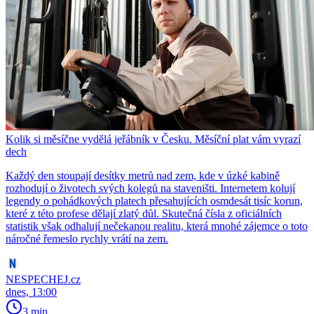
Kolik si měsíčne vydělá jeřábník v Česku. Měsíční plat vám vyrazí
dech
Každý den stoupají desítky metrů nad zem, kde v úzké kabině
rozhodují o životech svých kolegů na staveništi. Internetem kolují
legendy o pohádkových platech přesahujících osmdesát tisíc korun,
které z této profese dělají zlatý důl. Skutečná čísla z oficiálních
statistik však odhalují nečekanou realitu, která mnohé zájemce o toto
náročné řemeslo rychly vrátí na zem.
NESPECHEJ.cz
dnes, 13:00
3 min