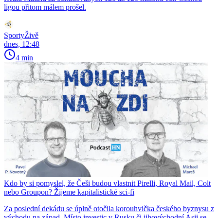
ligou přitom málem prošel.
SportyŽivě
dnes, 12:48
4 min
Kdo by si pomyslel, že Češi budou vlastnit Pirelli, Royal Mail, Colt
nebo Groupon? Žijeme kapitalistické sci-fi
Za poslední dekádu se úplně otočila korouhvička českého byznysu z
východu na západ. Místo investic v Rusku či jihovýchodní Asii se