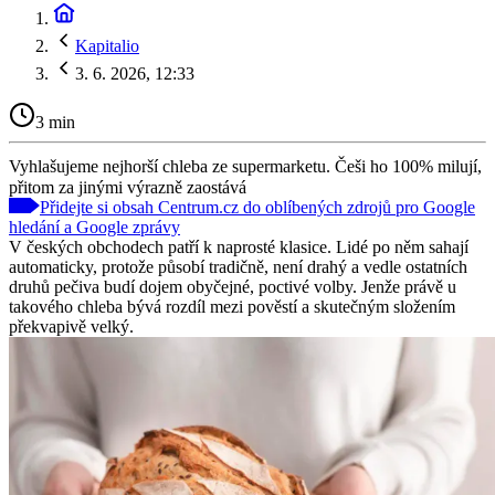
Kapitalio
3. 6. 2026, 12:33
3 min
Vyhlašujeme nejhorší chleba ze supermarketu. Češi ho 100% milují,
přitom za jinými výrazně zaostává
Přidejte si obsah Centrum.cz do oblíbených zdrojů pro Google
hledání a Google zprávy
V českých obchodech patří k naprosté klasice. Lidé po něm sahají
automaticky, protože působí tradičně, není drahý a vedle ostatních
druhů pečiva budí dojem obyčejné, poctivé volby. Jenže právě u
takového chleba bývá rozdíl mezi pověstí a skutečným složením
překvapivě velký.