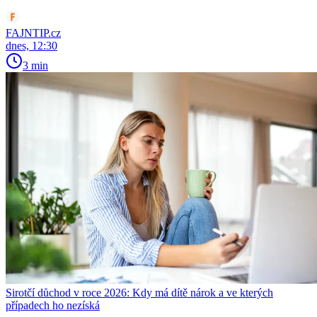
FAJNTIP.cz
dnes, 12:30
3 min
Sirotčí důchod v roce 2026: Kdy má dítě nárok a ve kterých
případech ho nezíská