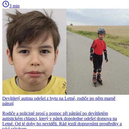
3 min
Devítiletý autista odešel z bytu na Letné, rodiče po něm marně
pátrají
Rodiče a policisté prosí o pomoc při pátrání po devítiletém
autistickém chlapci, který v pátek dopoledne odešel domova na
Letné. Od té doby ho neviděli. Rád jezdí dopravními prostředky a
také výtahem.