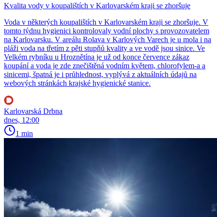
Kvalita vody v koupalištích v Karlovarském kraji se zhoršuje
Voda v některých koupalištích v Karlovarském kraji se zhoršuje. V
tomto týdnu hygienici kontrolovaly vodní plochy s provozovatelem
na Karlovarsku. V areálu Rolava v Karlových Varech je u mola i na
pláži voda na třetím z pěti stupňů kvality a ve vodě jsou sinice. Ve
Velkém rybníku u Hroznětína je už od konce července zákaz
koupání a voda je zde znečištěná vodním květem, chlorofylem-a a
sinicemi, špatná je i průhlednost, vyplývá z aktuálních údajů na
webových stránkách krajské hygienické stanice.
Karlovarská Drbna
dnes, 12:00
1 min