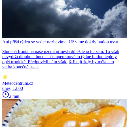
Ani příští týden se veder nezbavíme. Už víme dokdy budou trvat
Studená fronta na naše území přinesla důležité ochlazení. To však
nevydrží dlouho a hned s nástupem nového týdne budou teploty
opět tropické. Předpovědi nám však již říkají, kdy by měla tato
vedra konečně ustat.
Meteocentrum.cz
dnes, 12:00
2 min