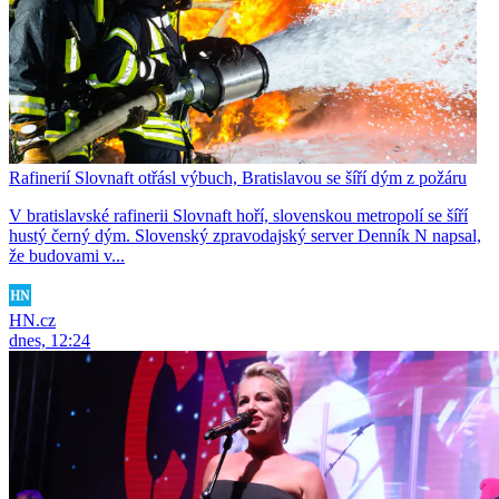
Rafinerií Slovnaft otřásl výbuch, Bratislavou se šíří dým z požáru
V bratislavské rafinerii Slovnaft hoří, slovenskou metropolí se šíří
hustý černý dým. Slovenský zpravodajský server Denník N napsal,
že budovami v...
HN.cz
dnes, 12:24