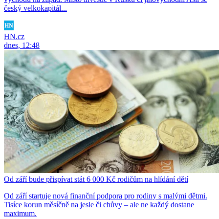
český velkokapitál...
HN.cz
dnes, 12:48
Od září bude přispívat stát 6 000 Kč rodičům na hlídání dětí
Od září startuje nová finanční podpora pro rodiny s malými dětmi.
Tisíce korun měsíčně na jesle či chůvy – ale ne každý dostane
maximum.