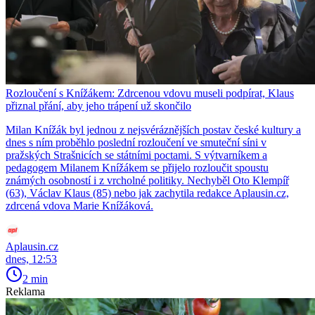
Rozloučení s Knížákem: Zdrcenou vdovu museli podpírat, Klaus
přiznal přání, aby jeho trápení už skončilo
Milan Knížák byl jednou z nejsvéráznějších postav české kultury a
dnes s ním proběhlo poslední rozloučení ve smuteční síni v
pražských Strašnicích se státními poctami. S výtvarníkem a
pedagogem Milanem Knížákem se přijelo rozloučit spoustu
známých osobností i z vrcholné politiky. Nechyběl Oto Klempíř
(63), Václav Klaus (85) nebo jak zachytila redakce Aplausin.cz,
zdrcená vdova Marie Knížáková.
Aplausin.cz
dnes, 12:53
2 min
Reklama