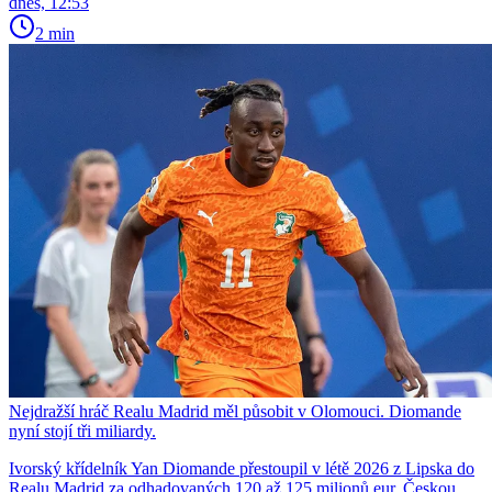
dnes, 12:53
2 min
Nejdražší hráč Realu Madrid měl působit v Olomouci. Diomande
nyní stojí tři miliardy.
Ivorský křídelník Yan Diomande přestoupil v létě 2026 z Lipska do
Realu Madrid za odhadovaných 120 až 125 milionů eur. Českou