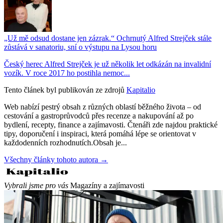
„Už mě odsud dostane jen zázrak.“ Ochrnutý Alfred Strejček stále
zůstává v sanatoriu, sní o výstupu na Lysou horu
Český herec Alfred Strejček je už několik let odkázán na invalidní
vozík. V roce 2017 ho postihla nemoc...
Tento článek byl publikován ze zdrojů
Kapitalio
Web nabízí pestrý obsah z různých oblastí běžného života – od
cestování a gastroprůvodců přes recenze a nakupování až po
bydlení, recepty, finance a zajímavosti. Čtenáři zde najdou praktické
tipy, doporučení i inspiraci, která pomáhá lépe se orientovat v
každodenních rozhodnutích.Obsah je...
Všechny články tohoto autora →
Vybrali jsme pro vás
Magazíny a zajímavosti