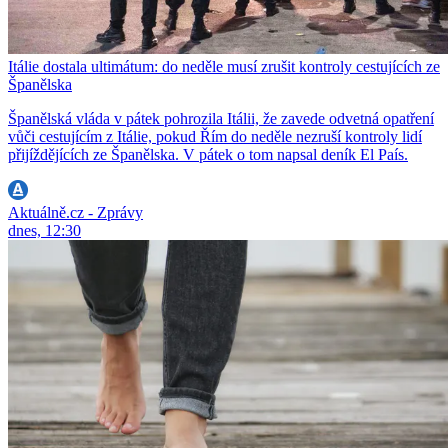
Itálie dostala ultimátum: do neděle musí zrušit kontroly cestujících ze
Španělska
Španělská vláda v pátek pohrozila Itálii, že zavede odvetná opatření
vůči cestujícím z Itálie, pokud Řím do neděle nezruší kontroly lidí
přijíždějících ze Španělska. V pátek o tom napsal deník El País.
Aktuálně.cz - Zprávy
dnes, 12:30