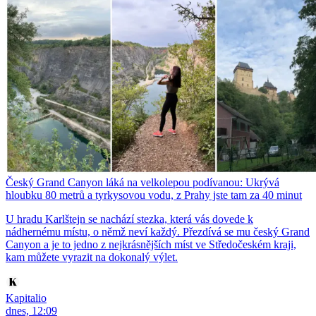
Český Grand Canyon láká na velkolepou podívanou: Ukrývá
hloubku 80 metrů a tyrkysovou vodu, z Prahy jste tam za 40 minut
U hradu Karlštejn se nachází stezka, která vás dovede k
nádhernému místu, o němž neví každý. Přezdívá se mu český Grand
Canyon a je to jedno z nejkrásnějších míst ve Středočeském kraji,
kam můžete vyrazit na dokonalý výlet.
Kapitalio
dnes, 12:09