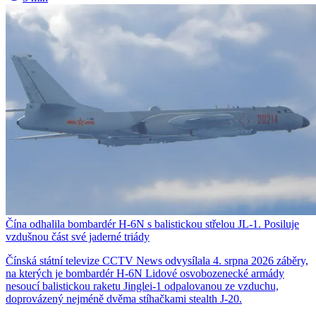
Čína odhalila bombardér H-6N s balistickou střelou JL-1. Posiluje
vzdušnou část své jaderné triády
Čínská státní televize CCTV News odvysílala 4. srpna 2026 záběry,
na kterých je bombardér H-6N Lidové osvobozenecké armády
nesoucí balistickou raketu Jinglei-1 odpalovanou ze vzduchu,
doprovázený nejméně dvěma stíhačkami stealth J-20.