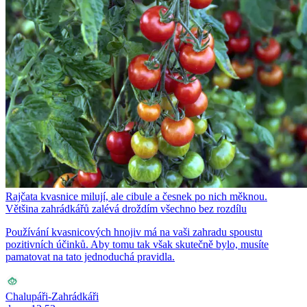
Rajčata kvasnice milují, ale cibule a česnek po nich měknou.
Většina zahrádkářů zalévá droždím všechno bez rozdílu
Používání kvasnicových hnojiv má na vaši zahradu spoustu
pozitivních účinků. Aby tomu tak však skutečně bylo, musíte
pamatovat na tato jednoduchá pravidla.
Chalupáři-Zahrádkáři