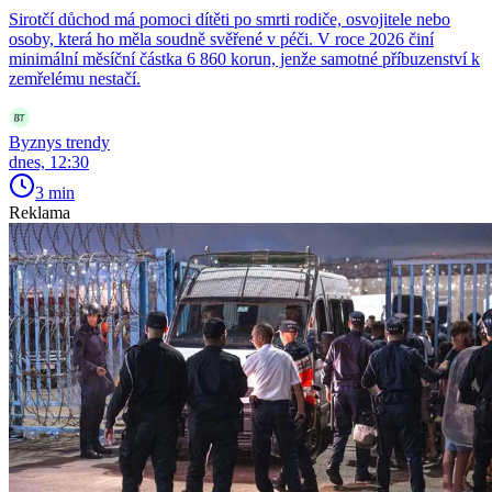
Sirotčí důchod má pomoci dítěti po smrti rodiče, osvojitele nebo
osoby, která ho měla soudně svěřené v péči. V roce 2026 činí
minimální měsíční částka 6 860 korun, jenže samotné příbuzenství k
zemřelému nestačí.
Byznys trendy
dnes, 12:30
3 min
Reklama