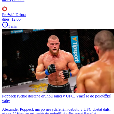
Pražská Drbna
dnes, 12:06
1 min
Poppeck rychle dostane druhou šanci v UFC. Vrací se do polotěžké
váhy
Alexander Poppeck má po nevydařeném debutu v UFC dostat další
zápas. V říjnu se má vrátit do polotěžké váhy proti Brazilci