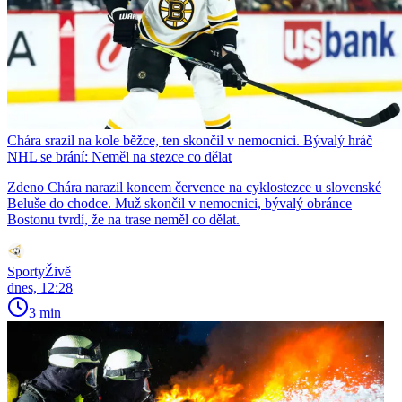
Chára srazil na kole běžce, ten skončil v nemocnici. Bývalý hráč
NHL se brání: Neměl na stezce co dělat
Zdeno Chára narazil koncem července na cyklostezce u slovenské
Beluše do chodce. Muž skončil v nemocnici, bývalý obránce
Bostonu tvrdí, že na trase neměl co dělat.
SportyŽivě
dnes, 12:28
3 min