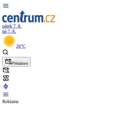
pátek 7. 8.
pá 7. 8.
26°C
Přihlášení
Reklama