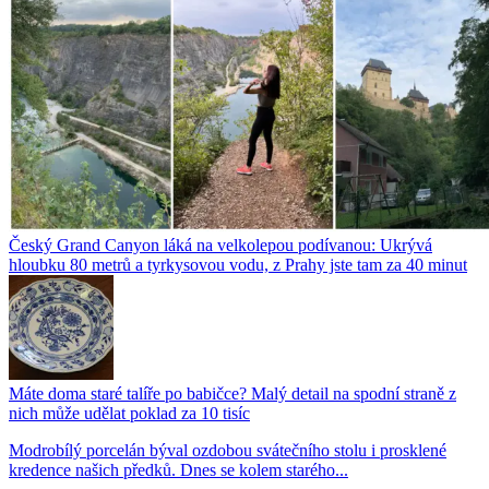
Český Grand Canyon láká na velkolepou podívanou: Ukrývá
hloubku 80 metrů a tyrkysovou vodu, z Prahy jste tam za 40 minut
Máte doma staré talíře po babičce? Malý detail na spodní straně z
nich může udělat poklad za 10 tisíc
Modrobílý porcelán býval ozdobou svátečního stolu i prosklené
kredence našich předků. Dnes se kolem starého...