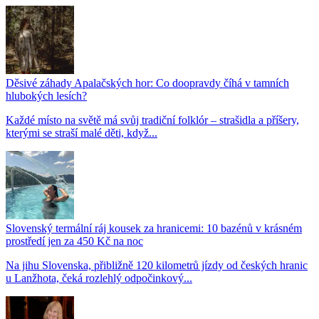
Děsivé záhady Apalačských hor: Co doopravdy číhá v tamních
hlubokých lesích?
Každé místo na světě má svůj tradiční folklór – strašidla a příšery,
kterými se straší malé děti, když...
Slovenský termální ráj kousek za hranicemi: 10 bazénů v krásném
prostředí jen za 450 Kč na noc
Na jihu Slovenska, přibližně 120 kilometrů jízdy od českých hranic
u Lanžhota, čeká rozlehlý odpočinkový...