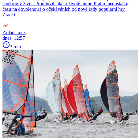
soukromý život. Promluvil také o životě mimo Prahu, nedostatku
času na dovolenou i o očekáváních od nové řady populární hry
Zrádci.
Aplausin.cz
dnes, 12:57
3 min