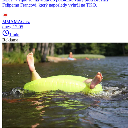
Felipemu Francovi, který naposledy vyhrál na TKO.
MMAMAG.cz
dnes, 12:05
1 min
Reklama