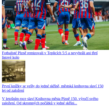
Fotbalisté Plzně remizovali v Teplicích 5:5 a nevyhráli ani třetí
ligové kolo
První knížky se vešly do jedné skříně, městská knihovna slaví 150
let od založení
V letošním roce slaví Knihovna města Plzně 150. výročí svého
založení. Od skromných počátků v jedné skříni...