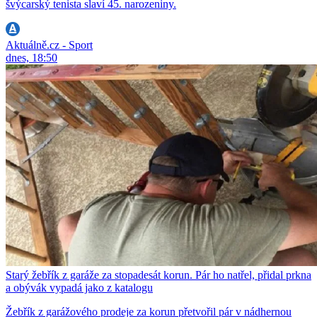
švýcarský tenista slaví 45. narozeniny.
Aktuálně.cz - Sport
dnes, 18:50
Starý žebřík z garáže za stopadesát korun. Pár ho natřel, přidal prkna
a obývák vypadá jako z katalogu
Žebřík z garážového prodeje za korun přetvořil pár v nádhernou