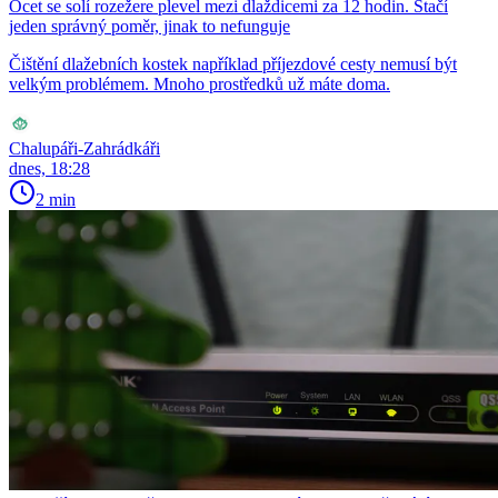
Ocet se solí rozežere plevel mezi dlaždicemi za 12 hodin. Stačí
jeden správný poměr, jinak to nefunguje
Čištění dlažebních kostek například příjezdové cesty nemusí být
velkým problémem. Mnoho prostředků už máte doma.
Chalupáři-Zahrádkáři
dnes, 18:28
2 min