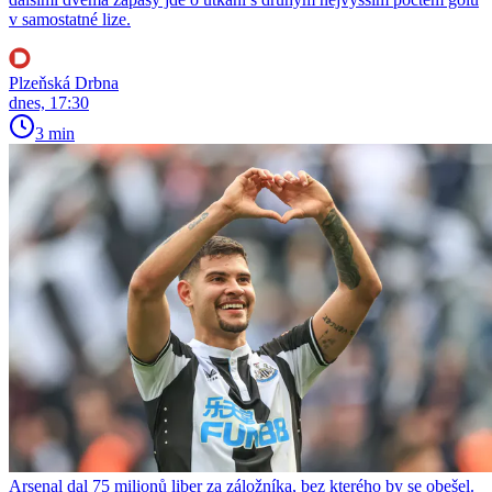
v samostatné lize.
Plzeňská Drbna
dnes, 17:30
3 min
Arsenal dal 75 milionů liber za záložníka, bez kterého by se obešel.