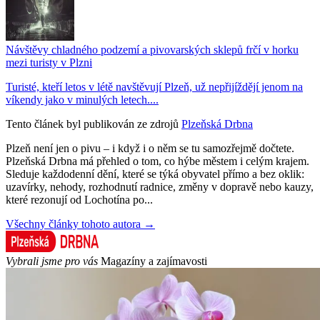
Návštěvy chladného podzemí a pivovarských sklepů frčí v horku
mezi turisty v Plzni
Turisté, kteří letos v létě navštěvují Plzeň, už nepřijíždějí jenom na
víkendy jako v minulých letech....
Tento článek byl publikován ze zdrojů
Plzeňská Drbna
Plzeň není jen o pivu – i když i o něm se tu samozřejmě dočtete.
Plzeňská Drbna má přehled o tom, co hýbe městem i celým krajem.
Sleduje každodenní dění, které se týká obyvatel přímo a bez oklik:
uzavírky, nehody, rozhodnutí radnice, změny v dopravě nebo kauzy,
které rezonují od Lochotína po...
Všechny články tohoto autora →
Vybrali jsme pro vás
Magazíny a zajímavosti