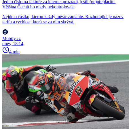
Jedno číslo na faktuře za internet prozradí, jestli (ne)přeplácíte.
Většina Čechů ho nikdy nekontrolovala
Nejde o částku, kterou každý měsíc zaplatíte. Rozhodující je název
tarifu a rychlost, která se za ním skrývá.
Mobify.cz
dnes, 18:14
4 min