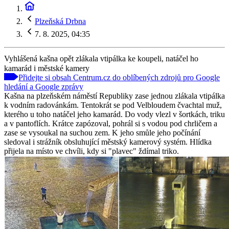
Plzeňská Drbna
7. 8. 2025, 04:35
Vyhlášená kašna opět zlákala vtipálka ke koupeli, natáčel ho
kamarád i městské kamery
Přidejte si obsah Centrum.cz do oblíbených zdrojů pro Google
hledání a Google zprávy
Kašna na plzeňském náměstí Republiky zase jednou zlákala vtipálka
k vodním radovánkám. Tentokrát se pod Velbloudem čvachtal muž,
kterého u toho natáčel jeho kamarád. Do vody vlezl v šortkách, triku
a v pantoflích. Krátce zapózoval, pohrál si s vodou pod chrličem a
zase se vysoukal na suchou zem. K jeho smůle jeho počínání
sledoval i strážník obsluhující městský kamerový systém. Hlídka
přijela na místo ve chvíli, kdy si "plavec" ždímal triko.