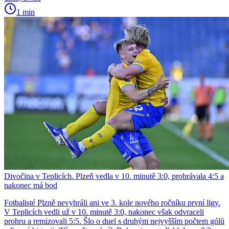
1 min
Divočina v Teplicích. Plzeň vedla v 10. minutě 3:0, prohrávala 4:5 a
nakonec má bod
Fotbalisté Plzně nevyhráli ani ve 3. kole nového ročníku první ligy.
V Teplicích vedli už v 10. minutě 3:0, nakonec však odvraceli
prohru a remizovali 5:5. Šlo o duel s druhým nejvyšším počtem gólů