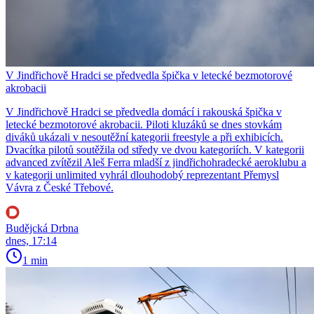
V Jindřichově Hradci se předvedla špička v letecké bezmotorové
akrobacii
V Jindřichově Hradci se předvedla domácí i rakouská špička v
letecké bezmotorové akrobacii. Piloti kluzáků se dnes stovkám
diváků ukázali v nesoutěžní kategorii freestyle a při exhibicích.
Dvacítka pilotů soutěžila od středy ve dvou kategoriích. V kategorii
advanced zvítězil Aleš Ferra mladší z jindřichohradecké aeroklubu a
v kategorii unlimited vyhrál dlouhodobý reprezentant Přemysl
Vávra z České Třebové.
Budějcká Drbna
dnes, 17:14
1 min