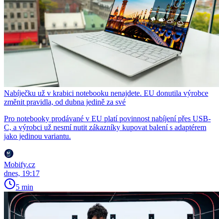
Nabíječku už v krabici notebooku nenajdete. EU donutila výrobce
změnit pravidla, od dubna jedině za své
Pro notebooky prodávané v EU platí povinnost nabíjení přes USB-
C, a výrobci už nesmí nutit zákazníky kupovat balení s adaptérem
jako jedinou variantu.
Mobify.cz
dnes, 19:17
5 min