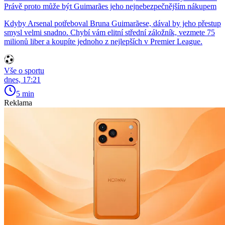
Právě proto může být Guimarães jeho nejnebezpečnějším nákupem
Kdyby Arsenal potřeboval Bruna Guimarãese, dával by jeho přestup
smysl velmi snadno. Chybí vám elitní střední záložník, vezmete 75
milionů liber a koupíte jednoho z nejlepších v Premier League.
Vše o sportu
dnes, 17:21
5 min
Reklama