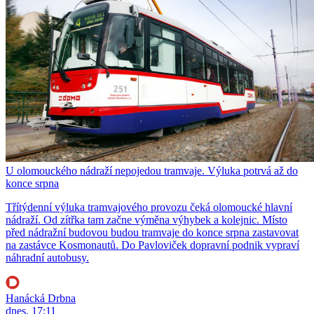
U olomouckého nádraží nepojedou tramvaje. Výluka potrvá až do
konce srpna
Třítýdenní výluka tramvajového provozu čeká olomoucké hlavní
nádraží. Od zítřka tam začne výměna výhybek a kolejnic. Místo
před nádražní budovou budou tramvaje do konce srpna zastavovat
na zastávce Kosmonautů. Do Pavloviček dopravní podnik vypraví
náhradní autobusy.
Hanácká Drbna
dnes, 17:11