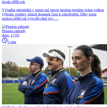
úrodu příští rok
Výsadba jahodníků v srpnu má oproti jarnímu termínu jednu velkou
výhodu: rostliny získají dostatek času k zakořenění. Díky tomu
mohou příští rok vytvořit silné trsy …
Planeta zahrady
dnes, 17:05
3 min