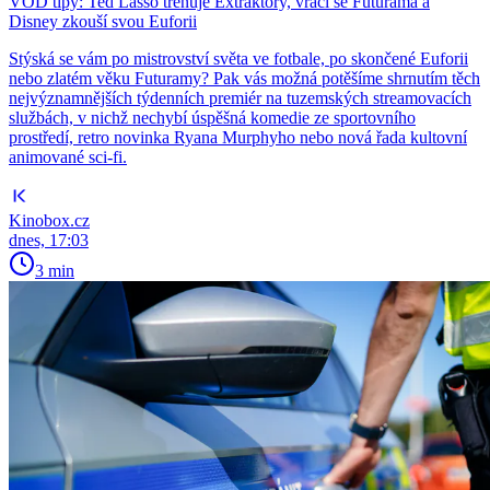
VOD tipy: Ted Lasso trénuje Extraktory, vrací se Futurama a
Disney zkouší svou Euforii
Stýská se vám po mistrovství světa ve fotbale, po skončené Euforii
nebo zlatém věku Futuramy? Pak vás možná potěšíme shrnutím těch
nejvýznamnějších týdenních premiér na tuzemských streamovacích
službách, v nichž nechybí úspěšná komedie ze sportovního
prostředí, retro novinka Ryana Murphyho nebo nová řada kultovní
animované sci-fi.
Kinobox.cz
dnes, 17:03
3 min