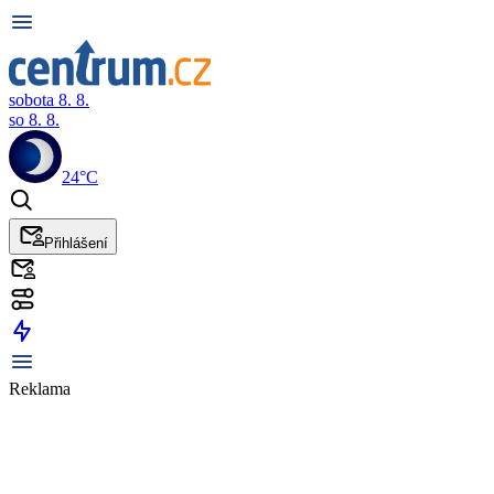
sobota 8. 8.
so 8. 8.
24°C
Přihlášení
Reklama