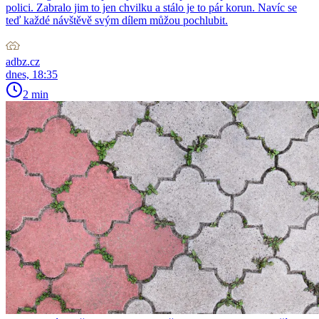
polici. Zabralo jim to jen chvilku a stálo je to pár korun. Navíc se
teď každé návštěvě svým dílem můžou pochlubit.
adbz.cz
dnes, 18:35
2 min