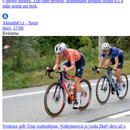
v ligové historii. Zlín opět prohrál, Bohemians podlehl doma 0:2 a
stále nemá ani bod.
Aktuálně.cz - Sport
dnes, 17:06
Reklama
Ventoux měl Tour rozhodnout. Volleringová si vzala žlutý dres až o