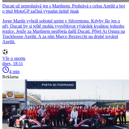
Ducati už neprohrává jen s Martínem. Prohrává s celou Aprilií a boj
o titul MotoGP začíná vypadat úplně jinak
Jorge Martín vyhrál sobotní sprint v Silverstonu. Kdyby šlo jen o
něj, Ducati by si ještě mohla vysvětlovat výsledek kvalitou jednoho
jezdce. Jenže za Martínem nepřijela další Ducati. Přijel Ai Ogura na
Trackhouse Aprilii. A za ním Marco Bezzecchi na druhé tovární
Aprilii.
Vše o sportu
dnes, 18:11
4 min
Reklama