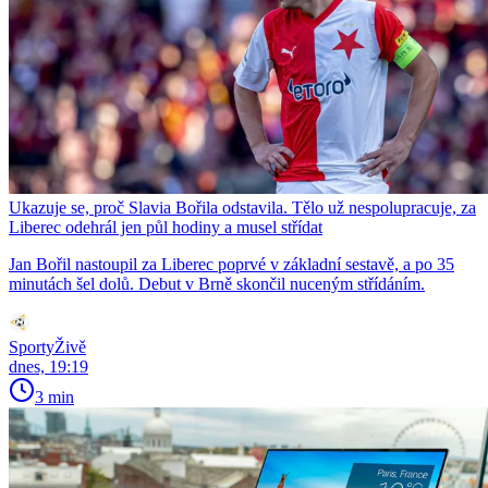
Ukazuje se, proč Slavia Bořila odstavila. Tělo už nespolupracuje, za
Liberec odehrál jen půl hodiny a musel střídat
Jan Bořil nastoupil za Liberec poprvé v základní sestavě, a po 35
minutách šel dolů. Debut v Brně skončil nuceným střídáním.
SportyŽivě
dnes, 19:19
3 min