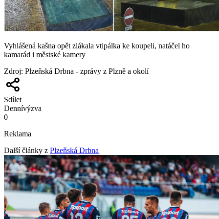
Vyhlášená kašna opět zlákala vtipálka ke koupeli, natáčel ho
kamarád i městské kamery
Zdroj
:
Plzeňská Drbna - zprávy z Plzně a okolí
Sdílet
Denní
výzva
0
Reklama
Další články z
Plzeňská Drbna