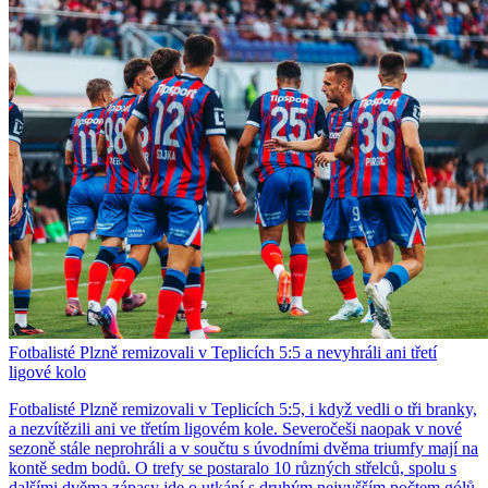
Fotbalisté Plzně remizovali v Teplicích 5:5 a nevyhráli ani třetí
ligové kolo
Fotbalisté Plzně remizovali v Teplicích 5:5, i když vedli o tři branky,
a nezvítězili ani ve třetím ligovém kole. Severočeši naopak v nové
sezoně stále neprohráli a v součtu s úvodními dvěma triumfy mají na
kontě sedm bodů. O trefy se postaralo 10 různých střelců, spolu s
dalšími dvěma zápasy jde o utkání s druhým nejvyšším počtem gólů