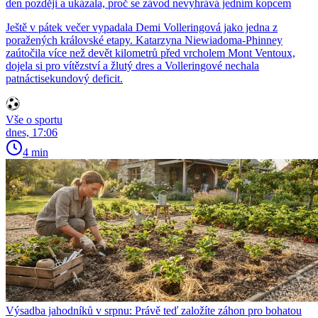
den později a ukázala, proč se závod nevyhrává jedním kopcem
Ještě v pátek večer vypadala Demi Volleringová jako jedna z
poražených královské etapy. Katarzyna Niewiadoma-Phinney
zaútočila více než devět kilometrů před vrcholem Mont Ventoux,
dojela si pro vítězství a žlutý dres a Volleringové nechala
patnáctisekundový deficit.
Vše o sportu
dnes, 17:06
4 min
Výsadba jahodníků v srpnu: Právě teď založíte záhon pro bohatou