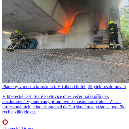
Plameny v mostní konstrukci: V Liberci hořel příbytek bezdomovců
V liberecké části Staré Pavlovice dnes večer hořel příbytek
bezdomovců vybudovaný přímo uvnitř mostní konstrukce. Zásah
profesionálních jednotek zamezil dalším škodám a požár se podařilo
rychle zlikvidovat.
Liberecká Drbna