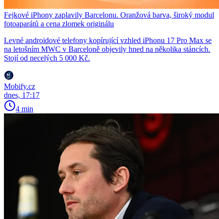
Fejkové iPhony zaplavily Barcelonu. Oranžová barva, široký modul
fotoaparátů a cena zlomek originálu
Levné androidové telefony kopírující vzhled iPhonu 17 Pro Max se
na letošním MWC v Barceloně objevily hned na několika stáncích.
Stojí od necelých 5 000 Kč.
Mobify.cz
dnes, 17:17
4 min