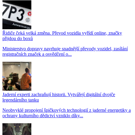
Řidiče čeká velká změna. Převod vozidla vyřídí online, značky
přijdou do boxů
Ministerstvo dopravy navrhuje snadnější převody vozidel, zasílání
registračních značek a osvědčení o...
Jaderní experti zachraňují historii. Vytvářejí digitální dvojče
legendárního tanku
Neobvyklé propojení špičkových technologií z jaderné energetiky a
ochrany kulturního dědictví vzniklo díky...