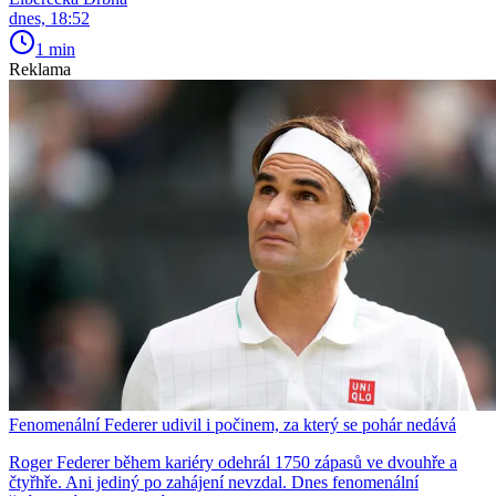
dnes, 18:52
1 min
Reklama
Fenomenální Federer udivil i počinem, za který se pohár nedává
Roger Federer během kariéry odehrál 1750 zápasů ve dvouhře a
čtyřhře. Ani jediný po zahájení nevzdal. Dnes fenomenální