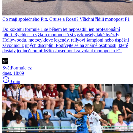
Co mají společného Pitt, Cruise a Rossi? Všichni řídili monopost F1
Do kokpitu formule 1 se během let neposadili jen profesionální
piloti. Rychlost a výkon monopostů si vyzkoušely také hvězdy
Hollywoodu, motocyklové legendy, rallyoví šampioni nebo úspěšní
závodníci z jiných disciplín. Podívejte se na známé osobnosti, které
dostaly jedinečnou příležitost usednout za volant monopostu F1.
SvětFormule.cz
dnes, 18:09
9 min