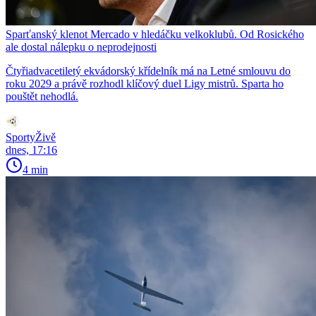
Sparťanský klenot Mercado v hledáčku velkoklubů. Od Rosického
ale dostal nálepku o neprodejnosti
Čtyřiadvacetiletý ekvádorský křídelník má na Letné smlouvu do
roku 2029 a právě rozhodl klíčový duel Ligy mistrů. Sparta ho
pouštět nehodlá.
SportyŽivě
dnes, 17:16
4 min