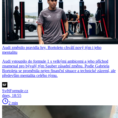
Audi změnilo pravidla hry. Bortoleto chválí nový tým i jeho
mentalitu
Audi vstoupilo do formule 1 s velkými ambicemi a jeho příchod
znamenal pro bývalý tým Sauber zásadní změnu. Podle Gabriela
Bortoleta se proměnila nejen finanční situace a technické zázemí, ale
především mentalita celého týmu.
SvětFormule.cz
dnes, 18:55
2 min