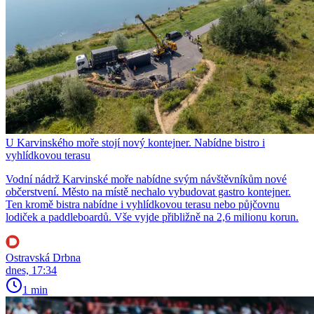
U Karvinského moře stojí nový kontejner. Nabídne bistro i
vyhlídkovou terasu
Vodní nádrž Karvinské moře nabídne svým návštěvníkům nové
občerstvení. Město na místě nechalo vybudovat gastro kontejner.
Ten kromě bistra nabídne i vyhlídkovou terasu nebo půjčovnu
lodiček a paddleboardů. Vše vyjde přibližně na 2,6 milionu korun.
Ostravská Drbna
dnes, 17:34
1 min