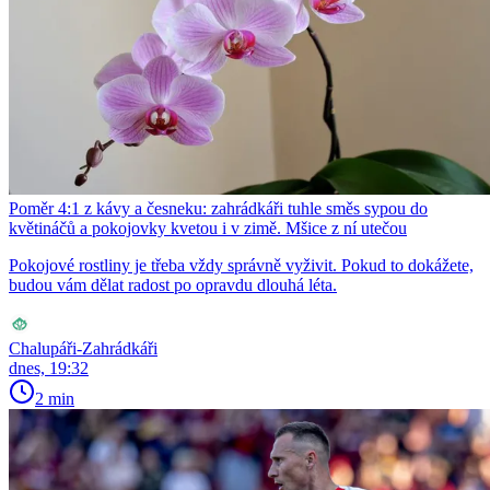
Poměr 4:1 z kávy a česneku: zahrádkáři tuhle směs sypou do
květináčů a pokojovky kvetou i v zimě. Mšice z ní utečou
Pokojové rostliny je třeba vždy správně vyživit. Pokud to dokážete,
budou vám dělat radost po opravdu dlouhá léta.
Chalupáři-Zahrádkáři
dnes, 19:32
2 min