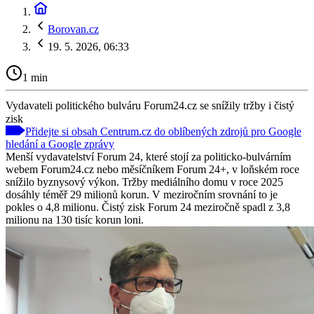
Borovan.cz
19. 5. 2026, 06:33
1 min
Vydavateli politického bulváru Forum24.cz se snížily tržby i čistý
zisk
Přidejte si obsah Centrum.cz do oblíbených zdrojů pro Google
hledání a Google zprávy
Menší vydavatelství Forum 24, které stojí za politicko-bulvárním
webem Forum24.cz nebo měsíčníkem Forum 24+, v loňském roce
snížilo byznysový výkon. Tržby mediálního domu v roce 2025
dosáhly téměř 29 milionů korun. V meziročním srovnání to je
pokles o 4,8 milionu. Čistý zisk Forum 24 meziročně spadl z 3,8
milionu na 130 tisíc korun loni.