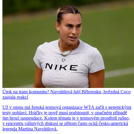
Útok na trans komunitu? Navrátilová hájí Bělorusku, hvězdná Coco
zaujala reakcí
Už v srpnu má ženská tenisová organizace WTA začít s genetickými
testy pohlaví. Hráčky je nově musí podstoupit, v opačném případě
jim hrozí suspendace. Kolem tématu je v tenisovém prostředí rušno,
v epicentru vášnivých diskusí se přitom často ocitá česko-americká
legenda Martina Navrátilová.