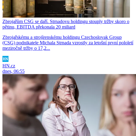
Zbrojařům CSG se daří. Strnadovu holdingu stouply tržby skoro o
pětinu, EBITDA překonala 20 miliard
Zbrojařskému a strojírenskému holdingu Czechoslovak Group
(CSG) podnikatele Michala Strnada vzrostly za letošní první pololetí
meziročně tržby o 17,2...
HN.cz
dnes, 06:55