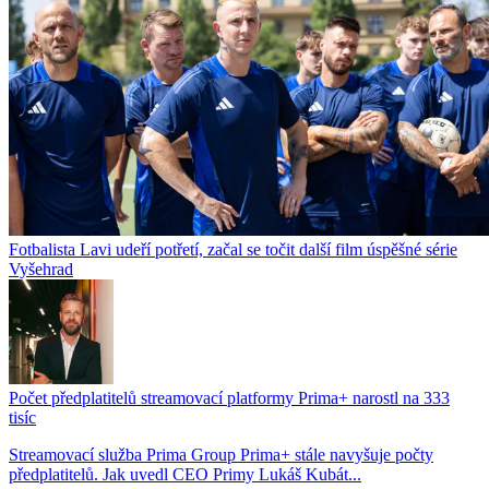
Fotbalista Lavi udeří potřetí, začal se točit další film úspěšné série
Vyšehrad
Počet předplatitelů streamovací platformy Prima+ narostl na 333
tisíc
Streamovací služba Prima Group Prima+ stále navyšuje počty
předplatitelů. Jak uvedl CEO Primy Lukáš Kubát...