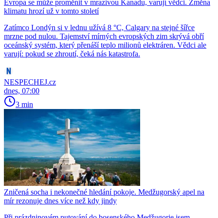
Evropa se může proměnit v mrazivou Kanadu, varují vědci. Změna
klimatu hrozí už v tomto století
Zatímco Londýn si v lednu užívá 8 °C, Calgary na stejné šířce
mrzne pod nulou. Tajemství mírných evropských zim skrývá obří
oceánský systém, který přenáší teplo milionů elektráren. Vědci ale
varují: pokud se zhroutí, čeká nás katastrofa.
NESPECHEJ.cz
dnes, 07:00
3 min
Zničená socha i nekonečné hledání pokoje. Medžugorský apel na
mír rezonuje dnes více než kdy jindy
Při prázdninovém putování do bosenského Medžugorje jsem