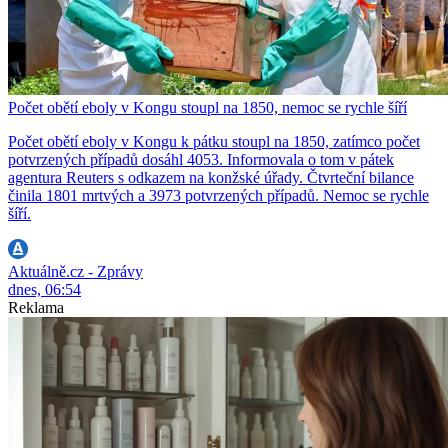
Počet obětí eboly v Kongu stoupl na 1850, nemoc se rychle šíří
Počet obětí eboly v Kongu k pátku stoupl na 1850, zatímco počet
potvrzených případů dosáhl 4053. Informovala o tom v pátek
agentura Reuters s odkazem na konžské úřady. Čtvrteční bilance
činila 1801 mrtvých a 3973 potvrzených případů. Nemoc se rychle
šíří.
Aktuálně.cz - Zprávy
dnes, 06:54
Reklama