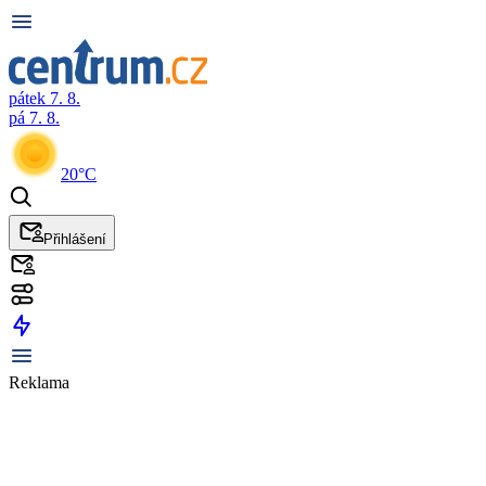
pátek 7. 8.
pá 7. 8.
20°C
Přihlášení
Reklama