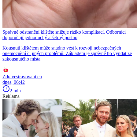
Správné odstranění klíštěte snižuje riziko komplikací. Odborníci
doporučují jednoduchý a šetrný postup
Kousnutí klíštětem může snadno vést k rozvoji nebezpečných
onemocnění či jiných problémů. Základem je správně ho vyndat ze
zakousnutého místa.
Zdravestravovani.eu
dnes, 06:42
2 min
Reklama