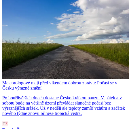
Meteorologové mají před víkendem dobrou zprávu: Počasí se v
Česku výrazně změní
Po bouřlivějších dnech dostane Česko krátkou pauzu. V pátek a v
sobotu bude na většině území převládat slunečné počasí bez
výraznějších srážek. Už v neděli ale teploty zamíří vzhůru a začátek
nového týdne znovu přinese tropická vedra.