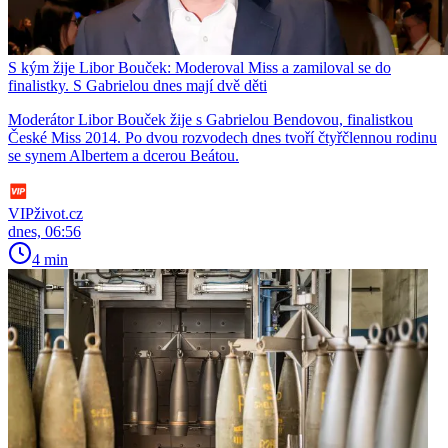
S kým žije Libor Bouček: Moderoval Miss a zamiloval se do
finalistky. S Gabrielou dnes mají dvě děti
Moderátor Libor Bouček žije s Gabrielou Bendovou, finalistkou
České Miss 2014. Po dvou rozvodech dnes tvoří čtyřčlennou rodinu
se synem Albertem a dcerou Beátou.
VIPživot.cz
dnes, 06:56
4 min