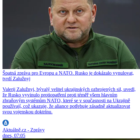
Špatná zpráva pro Evropu a NATO. Rusko je dokázalo vynulovat,
tvrdí Zalužnyj
Valerij Zalužnyj, bývalý velitel ukrajinských ozbrojených sil, uvedl,
že Rusko vyvinulo protiopatření proti téměř všem hlavním
zbraňovým systémům NATO, které se v současnosti na Ukrajině
používají, což ukazuje, že aliance potřebuje zásadně aktualizovat
svou vojenskou doktrínu.
Aktuálně.cz - Zprávy
dnes, 07:05