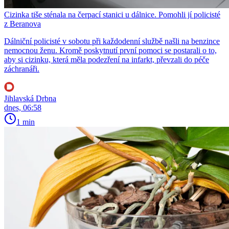
Cizinka tiše sténala na čerpací stanici u dálnice. Pomohli jí policisté
z Beranova
Dálniční policisté v sobotu při každodenní službě našli na benzince
nemocnou ženu. Kromě poskytnutí první pomoci se postarali o to,
aby si cizinku, která měla podezření na infarkt, převzali do péče
záchranáři.
Jihlavská Drbna
dnes, 06:58
1 min