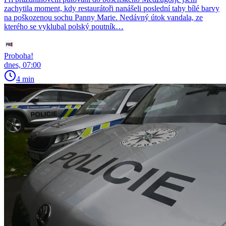
zachytila moment, kdy restaurátoři nanášeli poslední tahy bílé barvy
na poškozenou sochu Panny Marie. Nedávný útok vandala, ze
kterého se vyklubal polský poutník…
Proboha!
dnes, 07:00
4 min