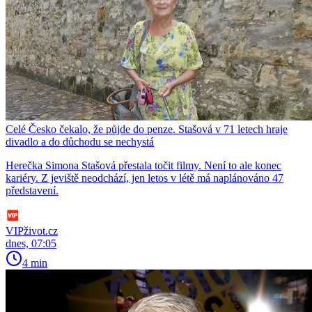
Celé Česko čekalo, že půjde do penze. Stašová v 71 letech hraje
divadlo a do důchodu se nechystá
Herečka Simona Stašová přestala točit filmy. Není to ale konec
kariéry. Z jeviště neodchází, jen letos v létě má naplánováno 47
představení.
VIPživot.cz
dnes, 07:05
4 min