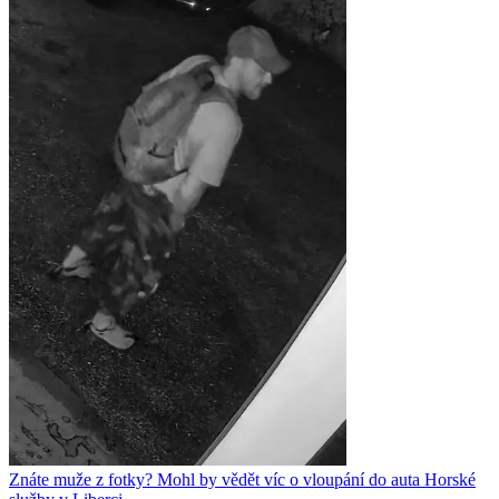
Znáte muže z fotky? Mohl by vědět víc o vloupání do auta Horské