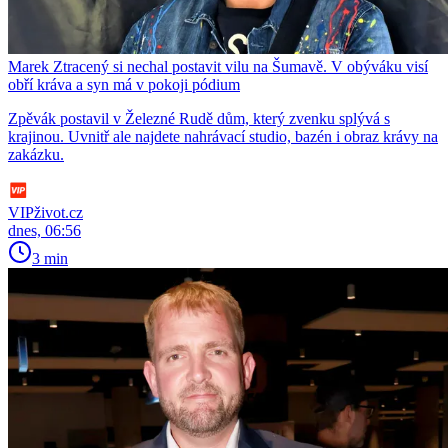
Marek Ztracený si nechal postavit vilu na Šumavě. V obýváku visí
obří kráva a syn má v pokoji pódium
Zpěvák postavil v Železné Rudě dům, který zvenku splývá s
krajinou. Uvnitř ale najdete nahrávací studio, bazén i obraz krávy na
zakázku.
VIPživot.cz
dnes, 06:56
3 min