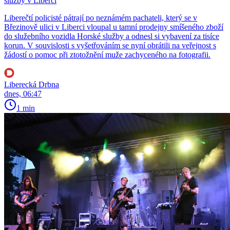
služby v Liberci
Liberečtí policisté pátrají po neznámém pachateli, který se v
Březinově ulici v Liberci vloupal u tamní prodejny smíšeného zboží
do služebního vozidla Horské služby a odnesl si vybavení za tisíce
korun. V souvislosti s vyšetřováním se nyní obrátili na veřejnost s
žádostí o pomoc při ztotožnění muže zachyceného na fotografii.
Liberecká Drbna
dnes, 06:47
1 min