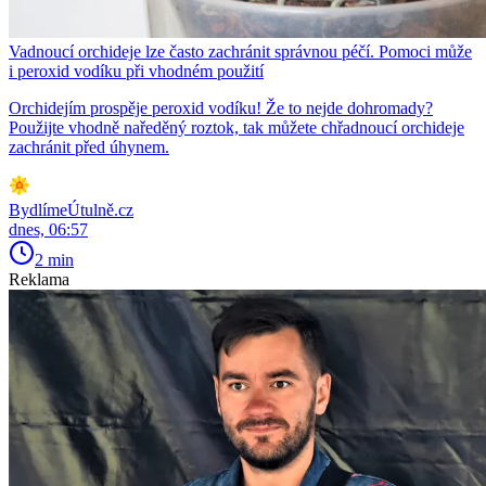
Vadnoucí orchideje lze často zachránit správnou péčí. Pomoci může
i peroxid vodíku při vhodném použití
Orchidejím prospěje peroxid vodíku! Že to nejde dohromady?
Použijte vhodně naředěný roztok, tak můžete chřadnoucí orchideje
zachránit před úhynem.
BydlímeÚtulně.cz
dnes, 06:57
2 min
Reklama