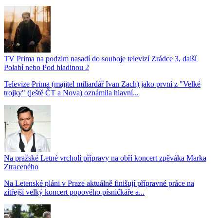
TV Prima na podzim nasadí do souboje televizí Zrádce 3, další
Polabí nebo Pod hladinou 2
Televize Prima (majitel miliardář Ivan Zach) jako první z "Velké
trojky" (ještě ČT a Nova) oznámila hlavní...
Na pražské Letné vrcholí přípravy na obří koncert zpěváka Marka
Ztraceného
Na Letenské pláni v Praze aktuálně finišují přípravné práce na
zítřejší velký koncert popového písničkáře a...