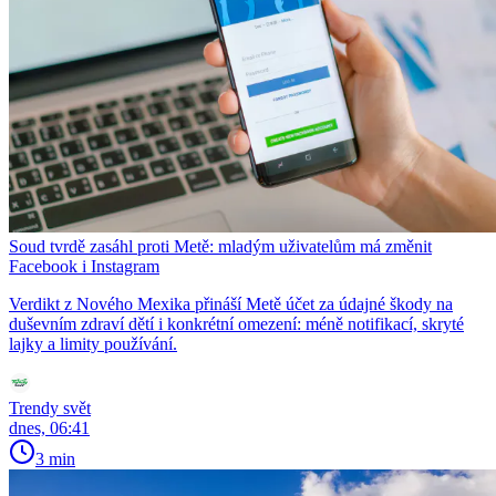
Soud tvrdě zasáhl proti Metě: mladým uživatelům má změnit
Facebook i Instagram
Verdikt z Nového Mexika přináší Metě účet za údajné škody na
duševním zdraví dětí i konkrétní omezení: méně notifikací, skryté
lajky a limity používání.
Trendy svět
dnes, 06:41
3 min