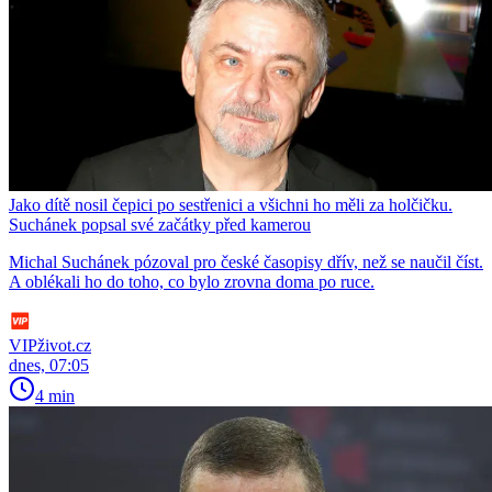
Jako dítě nosil čepici po sestřenici a všichni ho měli za holčičku.
Suchánek popsal své začátky před kamerou
Michal Suchánek pózoval pro české časopisy dřív, než se naučil číst.
A oblékali ho do toho, co bylo zrovna doma po ruce.
VIPživot.cz
dnes, 07:05
4 min