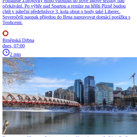
Fotbalisté Zbrojovky Brno vstoupili do nové ligové sezony nad
očekávání. Po výhře nad Spartou a remíze na hřišti Plzně budou
chtít v páteční předehrávce 3. kola obrat o body také Liberec.
Severočeši naopak přijedou do Brna napravovat domácí porážku s
Teplicemi.
Brněnská Drbna
dnes, 07:00
2 min