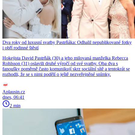
Dva roky od luxusní svatby Pastrňáka: Odhalil nepublikované fotky
i obří rodinné štěstí
Hokejista David Pastrňák (30) a jeho milovaná manželka Rebecca
Rohlsson (31) oslavili druhé výročí od své svatby. Oba dva s
fanoušky poměrně často komunikují skrz sociální sítě a tentokrát se
rozhodli, že se s nimi podělí o ještě nezveřejněné snímky.
Aplausin.cz
dnes, 06:41
2 min