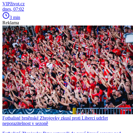
VIPživot.cz
dnes, 07:02
3 min
Reklama
Fotbalisté brněnské Zbrojovky zkusí proti Liberci udržet
neporazitelnost v sezoně