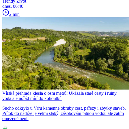
Trendy Život
dnes, 06:40
2 min
Vírská přehrada klesla o osm metrů: Ukázala staré cesty i ruiny,
voda ale pořád míří do kohoutků
Sucho odkrylo u Víru kamenné obruby cest, pařezy i zbytky staveb.
Přítok do nádrže je velmi slabý, zásobování pitnou vodou ale zatím
omezené není.