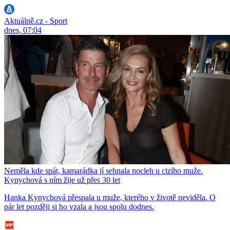
Aktuálně.cz - Sport
dnes, 07:04
Neměla kde spát, kamarádka jí sehnala nocleh u cizího muže.
Kynychová s ním žije už přes 30 let
Hanka Kynychová přespala u muže, kterého v životě neviděla. O
pár let později si ho vzala a jsou spolu dodnes.