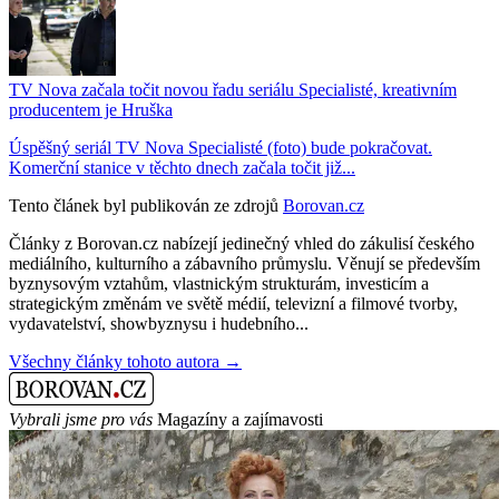
TV Nova začala točit novou řadu seriálu Specialisté, kreativním
producentem je Hruška
Úspěšný seriál TV Nova Specialisté (foto) bude pokračovat.
Komerční stanice v těchto dnech začala točit již...
Tento článek byl publikován ze zdrojů
Borovan.cz
Články z Borovan.cz nabízejí jedinečný vhled do zákulisí českého
mediálního, kulturního a zábavního průmyslu. Věnují se především
byznysovým vztahům, vlastnickým strukturám, investicím a
strategickým změnám ve světě médií, televizní a filmové tvorby,
vydavatelství, showbyznysu i hudebního...
Všechny články tohoto autora →
Vybrali jsme pro vás
Magazíny a zajímavosti