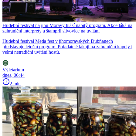
Hudební festival na jihu Moravy hlásí nabitý program. Akce láká na
zahraniční interprety a štamprli slivovice na uvítání
Hudební festival Metla fest v jihomoravských Dubňanech
představuje letošní program. Pořadatelé lákají na zahraniční kapely i
velmi netradiční uvítání hostů.
Výletárium
dnes, 06:44
2 min