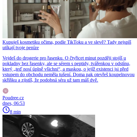
Kupuješ kosmetiku očima, podle TikToku a ve slevě? Tady nejspíš
utíkají tvoje peníze
Vejdeš do drogerie pro řasenku. O čtyřicet minut později stojíš u
pokladny bez řasenky, ale se sérem s peptidy, tvářenkou v odstínu,
který „teď nosí úplně všichni“, a maskou, o jejíž existenci jsi před
vstupem do obchodu neměla tušení. Doma pak otevřeš koupelnovou
skříňku a zjistíš, že podobná séra už tam máš dvě.
Poudree.cz
dnes, 06:53
8 min