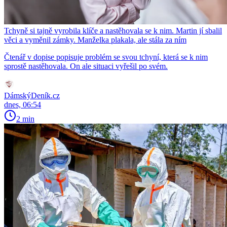
Tchyně si tajně vyrobila klíče a nastěhovala se k nim. Martin jí sbalil
věci a vyměnil zámky. Manželka plakala, ale stála za ním
Čtenář v dopise popisuje problém se svou tchyní, která se k nim
sprostě nastěhovala. On ale situaci vyřešil po svém.
DámskýDeník.cz
dnes, 06:54
2 min