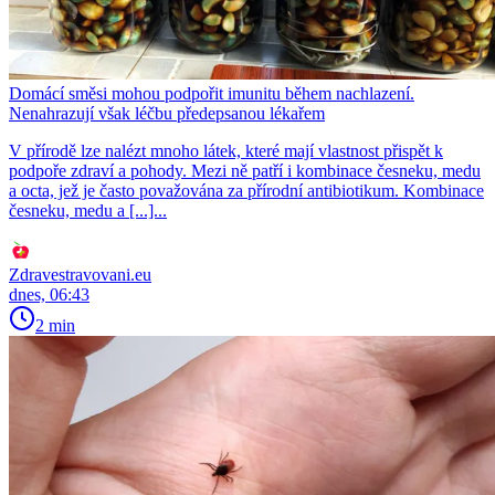
Domácí směsi mohou podpořit imunitu během nachlazení.
Nenahrazují však léčbu předepsanou lékařem
V přírodě lze nalézt mnoho látek, které mají vlastnost přispět k
podpoře zdraví a pohody. Mezi ně patří i kombinace česneku, medu
a octa, jež je často považována za přírodní antibiotikum. Kombinace
česneku, medu a [...]...
Zdravestravovani.eu
dnes, 06:43
2 min