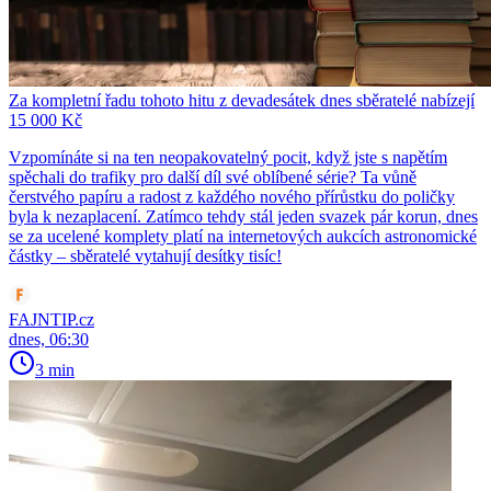
Za kompletní řadu tohoto hitu z devadesátek dnes sběratelé nabízejí
15 000 Kč
Vzpomínáte si na ten neopakovatelný pocit, když jste s napětím
spěchali do trafiky pro další díl své oblíbené série? Ta vůně
čerstvého papíru a radost z každého nového přírůstku do poličky
byla k nezaplacení. Zatímco tehdy stál jeden svazek pár korun, dnes
se za ucelené komplety platí na internetových aukcích astronomické
částky – sběratelé vytahují desítky tisíc!
FAJNTIP.cz
dnes, 06:30
3 min