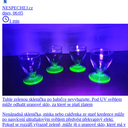
NESPECHEJ.cz
dnes, 06:05
1 min
Tuhle zelenou skleničku po babičce nevyhazujte. Pod UV světlem
může odhalit uranové sklo, za které se platí zlatem
Nenápadná sklenička, miska nebo cukřenka ze staré kredence může
po nasvícení ultrafialovým světlem předvést překvapivý efekt.
Pokud se rozzáří výrazně zeleně, může jít o uranové sklo, které má v