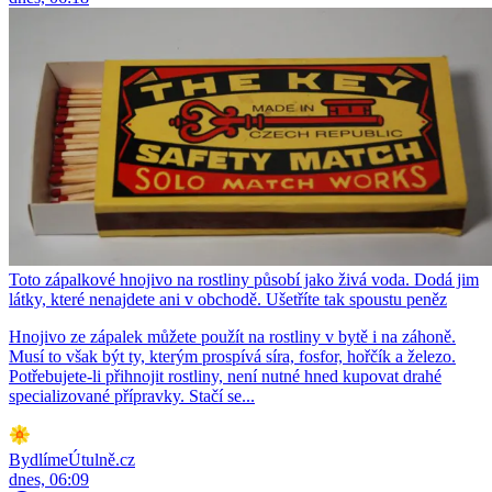
Toto zápalkové hnojivo na rostliny působí jako živá voda. Dodá jim
látky, které nenajdete ani v obchodě. Ušetříte tak spoustu peněz
Hnojivo ze zápalek můžete použít na rostliny v bytě i na záhoně.
Musí to však být ty, kterým prospívá síra, fosfor, hořčík a železo.
Potřebujete-li přihnojit rostliny, není nutné hned kupovat drahé
specializované přípravky. Stačí se...
BydlímeÚtulně.cz
dnes, 06:09