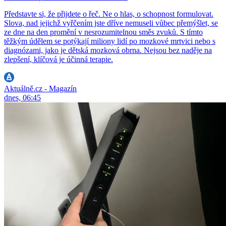
Představte si, že přijdete o řeč. Ne o hlas, o schopnost formulovat.
Slova, nad jejichž vyřčením jste dříve nemuseli vůbec přemýšlet, se
ze dne na den promění v nesrozumitelnou směs zvuků. S tímto
těžkým údělem se potýkají miliony lidí po mozkové mrtvici nebo s
diagnózami, jako je dětská mozková obrna. Nejsou bez naděje na
zlepšení, klíčová je účinná terapie.
Aktuálně.cz - Magazín
dnes, 06:45