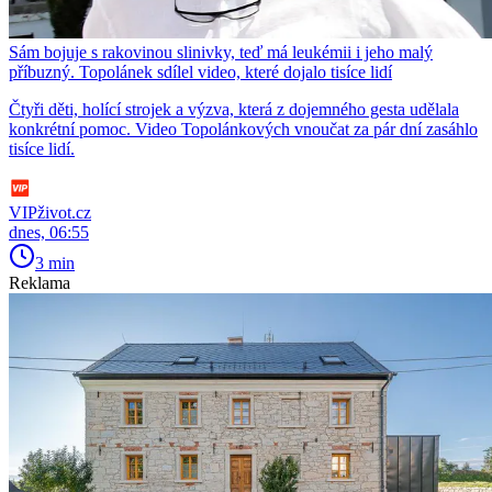
Sám bojuje s rakovinou slinivky, teď má leukémii i jeho malý
příbuzný. Topolánek sdílel video, které dojalo tisíce lidí
Čtyři děti, holící strojek a výzva, která z dojemného gesta udělala
konkrétní pomoc. Video Topolánkových vnoučat za pár dní zasáhlo
tisíce lidí.
VIPživot.cz
dnes, 06:55
3 min
Reklama