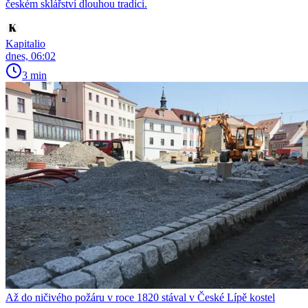
českém sklářství dlouhou tradici.
Kapitalio
dnes, 06:02
3 min
Až do ničivého požáru v roce 1820 stával v České Lípě kostel