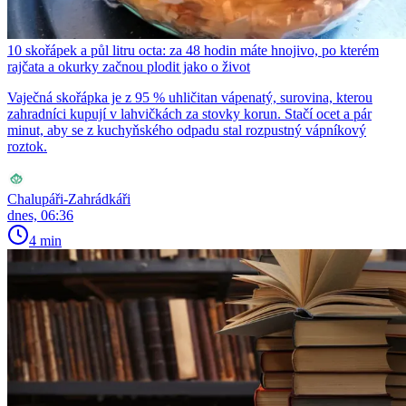
10 skořápek a půl litru octa: za 48 hodin máte hnojivo, po kterém
rajčata a okurky začnou plodit jako o život
Vaječná skořápka je z 95 % uhličitan vápenatý, surovina, kterou
zahradníci kupují v lahvičkách za stovky korun. Stačí ocet a pár
minut, aby se z kuchyňského odpadu stal rozpustný vápníkový
roztok.
Chalupáři-Zahrádkáři
dnes, 06:36
4 min