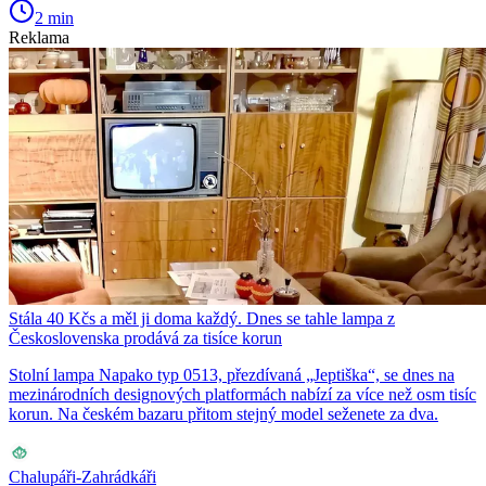
2 min
Reklama
Stála 40 Kčs a měl ji doma každý. Dnes se tahle lampa z
Československa prodává za tisíce korun
Stolní lampa Napako typ 0513, přezdívaná „Jeptiška“, se dnes na
mezinárodních designových platformách nabízí za více než osm tisíc
korun. Na českém bazaru přitom stejný model seženete za dva.
Chalupáři-Zahrádkáři