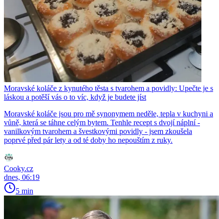
Moravské koláče z kynutého těsta s tvarohem a povidly: Upečte je s
láskou a potěší vás o to víc, když je budete jíst
Moravské koláče jsou pro mě synonymem neděle, tepla v kuchyni a
vůně, která se táhne celým bytem. Tenhle recept s dvojí náplní -
vanilkovým tvarohem a švestkovými povidly - jsem zkoušela
poprvé před pár lety a od té doby ho nepouštím z ruky.
Cooky.cz
dnes, 06:19
5 min