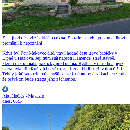
Znal ji od dětství z babiččina okna. Zpustlou stavbu po kameníkovi
proměnil k nepoznání
Když byl Petr Makovec dítě, trávil hodně času u své babičky v
Lipné u Hazlova. Její dům stál naproti Kamence, staré stavbě,
kterou měl odmala prakticky před očima. Bydlela v ní rodina, jejíž
dcera byla přibližně v jeho věku, a tak znal i lidi, kteří v domě žili.
Tehdy ještě samozřejmě netušil, že se k němu po desítkách let vrátí a
že právě on bude stát za jeho záchranou.
Aktuálně.cz - Magazín
dnes, 06:54