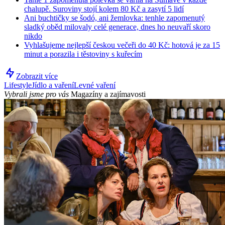
chalupě. Suroviny stojí kolem 80 Kč a zasytí 5 lidí
Ani buchtičky se šodó, ani žemlovka: tenhle zapomenutý
sladký oběd milovaly celé generace, dnes ho neuvaří skoro
nikdo
Vyhlašujeme nejlepší českou večeři do 40 Kč: hotová je za 15
minut a porazila i těstoviny s kuřecím
Zobrazit více
Lifestyle
Jídlo a vaření
Levné vaření
Vybrali jsme pro vás
Magazíny a zajímavosti