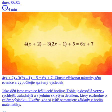
dnes, 06:05
4 min
4(x + 2) - 3(2x - 1) + 5 = 6x + 7: Zkuste překonat nástrahy této
rovnice a vypočítejte správný výsledek
Jako děti jsme rovnice řešili celé hodiny. Tohle je dospělá verze -
rychlejší, záludnější a s jedním skrytým detailem, který rozhodne o
celém výsledku. Ukažte, zda si ještě pamatujete základy z hodin
matematiky.