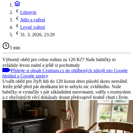
Lifestyle
Jídlo a vaření
Levné vaření
31. 3. 2026, 23:29
3 min
Výborný oběd pro celou rodinu za 120 Kč? Naše babičky to
zvládaly levou zadní a ještě si pochutnaly
Přidejte si obsah Centrum.cz do oblíbených zdrojů pro Google
hledání a Google zprávy
Uvařit oběd pro čtyři lidi do 120 korun dnes působí skoro nereálně.
Jenže ještě před pár desítkami let to nebylo nic zvláštního. Naše
babičky si vystačily s pár základními surovinami, vařily s rozmyslem
a z obyčejných věcí dokázaly dostat překvapivě hodně chuti i živin.