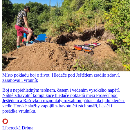
Místo pokladu boj o život. Hledače pod Ještědem zradilo zdraví,
zasahoval i vrtulník
Boj s nepřehledným terénem, časem i vedením vysokého napětí.
Náhlé zdravotní komplikace hledače pokladů mezi Prosečí pod
Ještědem a Rašovkou rozpoutaly rozsáhlou pátrací akci, do které se
vedle Horské služby zapojili zdravotničtí záchranáři, hasiči i
posádka vrtulníku.
Liberecká Drbna