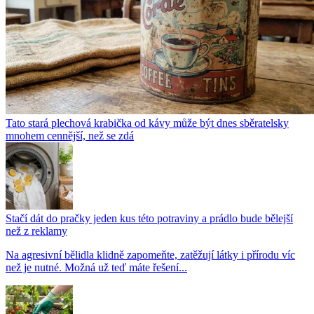
Tato stará plechová krabička od kávy může být dnes sběratelsky
mnohem cennější, než se zdá
Stačí dát do pračky jeden kus této potraviny a prádlo bude bělejší
než z reklamy
Na agresivní bělidla klidně zapomeňte, zatěžují látky i přírodu víc
než je nutné. Možná už teď máte řešení...