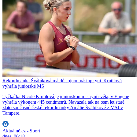
Rekordmanka Švábíková má důstojnou nástupkyni. Krutilová
vyhrála juniorské MS
Tyčkařka Nicole Krutilová je juniorskou mistryní světa, v Eugene
vyhrála výkonem 445 centimetrů. Navázala tak na osm let staré
zlato současné české rekordmanky Amálie Švábíkové z MSJ v
Tampere.
Aktuálně.cz - Sport
dnes, 06:18