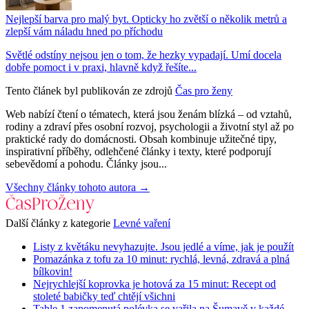
Nejlepší barva pro malý byt. Opticky ho zvětší o několik metrů a
zlepší vám náladu hned po příchodu
Světlé odstíny nejsou jen o tom, že hezky vypadají. Umí docela
dobře pomoct i v praxi, hlavně když řešíte...
Tento článek byl publikován ze zdrojů
Čas pro ženy
Web nabízí čtení o tématech, která jsou ženám blízká – od vztahů,
rodiny a zdraví přes osobní rozvoj, psychologii a životní styl až po
praktické rady do domácnosti. Obsah kombinuje užitečné tipy,
inspirativní příběhy, odlehčené články i texty, které podporují
sebevědomí a pohodu. Články jsou...
Všechny články tohoto autora →
Další články z kategorie
Levné vaření
Listy z květáku nevyhazujte. Jsou jedlé a víme, jak je použít
Pomazánka z tofu za 10 minut: rychlá, levná, zdravá a plná
bílkovin!
Nejrychlejší koprovka je hotová za 15 minut: Recept od
stoleté babičky teď chtějí všichni
Tahle 1 zapomenutá polévka se vařila na Šumavě v každé