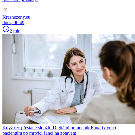
Krasnezeny.eu
dnes, 06:49
2 min
Když řeč přestane sloužit. Digitální pomocník Fonafix vrací
pacientům po mrtvici šanci na zotavení