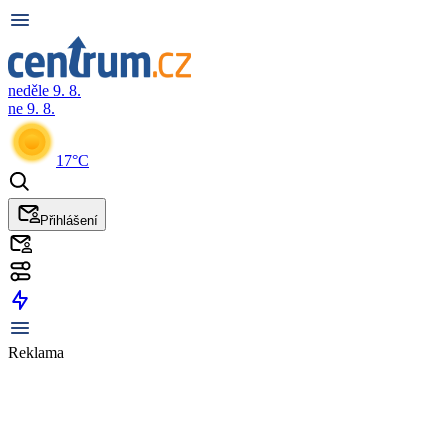
neděle 9. 8.
ne 9. 8.
17°C
Přihlášení
Reklama