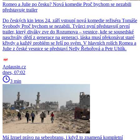
Romeo a Julie po česku? Nová komedie Proč bychom se nezabili
představuje trailer
Do českých kin letos 24. září vstoupí nová komedie režiséra Tomáše
Svobody Proč bychom se nezabili. Tvůrci nyní představují první
trailer, který diváky zve do Rozumova – vesnice, kde se sousedské
naschvály dědí z generace na generaci, láska musí překonávat staré
křivdy a každý problém se řeší po svém. V hlavních rolích Romea a
Julie z české vesnice se představí Nelly Řehořová a Petr Uhlík.
Aplausin.cz
dnes, 07:02
3 min
Má Izrael právo na sebeobranu, i když to znamená kompletní