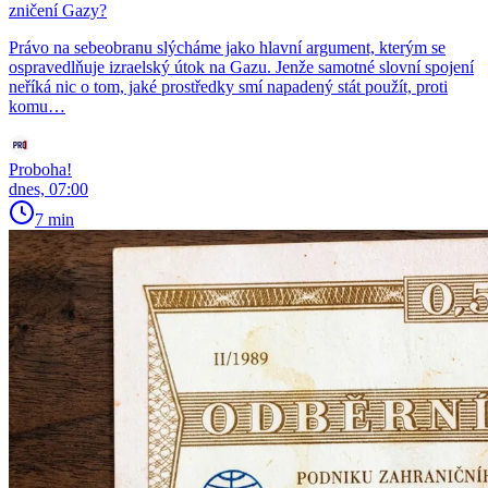
zničení Gazy?
Právo na sebeobranu slýcháme jako hlavní argument, kterým se
ospravedlňuje izraelský útok na Gazu. Jenže samotné slovní spojení
neříká nic o tom, jaké prostředky smí napadený stát použít, proti
komu…
Proboha!
dnes, 07:00
7 min