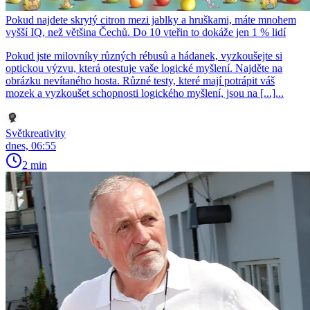
Pokud najdete skrytý citron mezi jablky a hruškami, máte mnohem
vyšší IQ, než většina Čechů. Do 10 vteřin to dokáže jen 1 % lidí
Pokud jste milovníky různých rébusů a hádanek, vyzkoušejte si
optickou výzvu, která otestuje vaše logické myšlení. Najděte na
obrázku nevítaného hosta. Různé testy, které mají potrápit váš
mozek a vyzkoušet schopnosti logického myšlení, jsou na [...]...
Světkreativity
dnes, 06:55
2 min