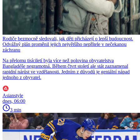
Rodiče bezmocně sledovali, jak děti přicházejí o lepší budoucnost.
Odvážný plán proměnil jejich největšího nepřítele v nečekanou
záchranu
Na přelomu tisíciletí byla více než polovina obyvatelstva
Bangladéše negramotná. Během čtvrt století ale stát zaznamenal
rapidní nárůst ve vzdělanosti. Jedním z důvodů je geniální nápad
jednoho z obyvatel.
Asianstyle
dnes, 06:00
3 min