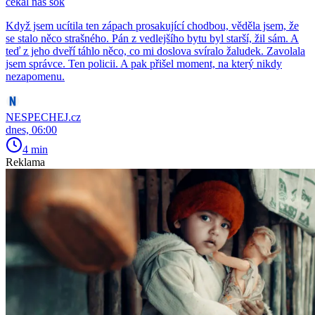
čekal nás šok
Když jsem ucítila ten zápach prosakující chodbou, věděla jsem, že
se stalo něco strašného. Pán z vedlejšího bytu byl starší, žil sám. A
teď z jeho dveří táhlo něco, co mi doslova svíralo žaludek. Zavolala
jsem správce. Ten policii. A pak přišel moment, na který nikdy
nezapomenu.
NESPECHEJ.cz
dnes, 06:00
4 min
Reklama