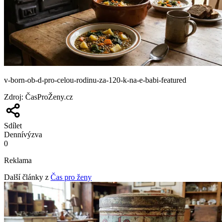
v-born-ob-d-pro-celou-rodinu-za-120-k-na-e-babi-featured
Zdroj
:
ČasProŽeny.cz
Sdílet
Denní
výzva
0
Reklama
Další články z
Čas pro ženy