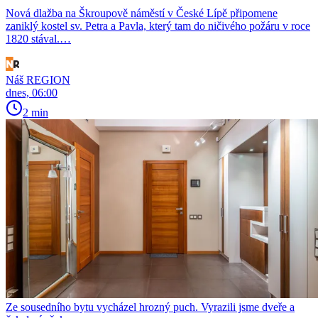
Nová dlažba na Škroupově náměstí v České Lípě připomene
zaniklý kostel sv. Petra a Pavla, který tam do ničivého požáru v roce
1820 stával.…
Náš REGION
dnes, 06:00
2 min
Ze sousedního bytu vycházel hrozný puch. Vyrazili jsme dveře a