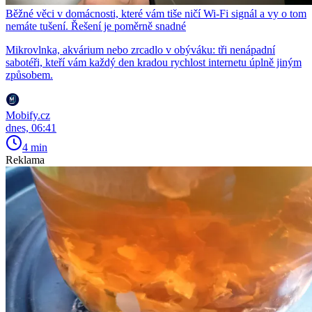
Běžné věci v domácnosti, které vám tiše ničí Wi-Fi signál a vy o tom
nemáte tušení. Řešení je poměrně snadné
Mikrovlnka, akvárium nebo zrcadlo v obýváku: tři nenápadní
sabotéři, kteří vám každý den kradou rychlost internetu úplně jiným
způsobem.
Mobify.cz
dnes, 06:41
4 min
Reklama