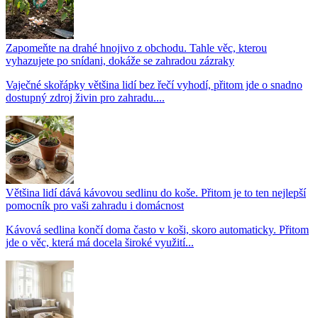
Zapomeňte na drahé hnojivo z obchodu. Tahle věc, kterou
vyhazujete po snídani, dokáže se zahradou zázraky
Vaječné skořápky většina lidí bez řečí vyhodí, přitom jde o snadno
dostupný zdroj živin pro zahradu....
Většina lidí dává kávovou sedlinu do koše. Přitom je to ten nejlepší
pomocník pro vaši zahradu i domácnost
Kávová sedlina končí doma často v koši, skoro automaticky. Přitom
jde o věc, která má docela široké využití...