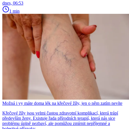
dnes, 06:53
1 min
Možná i vy máte doma lék na křečové žíly, jen o něm zatím nevíte
Křečové žíly jsou velmi častou zdravotní komplikací, která trápí
především ženy. Existuje řada přírodních terapií, která nás sice
problému úplně nezbaví, ale pomůžou zmírnit nepříjemné a
bolestivé příznaky.