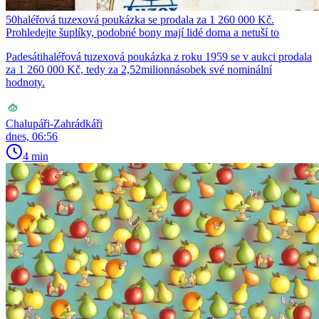
50haléřová tuzexová poukázka se prodala za 1 260 000 Kč.
Prohledejte šuplíky, podobné bony mají lidé doma a netuší to
Padesátihaléřová tuzexová poukázka z roku 1959 se v aukci prodala
za 1 260 000 Kč, tedy za 2,52milionnásobek své nominální
hodnoty.
Chalupáři-Zahrádkáři
dnes, 06:56
4 min