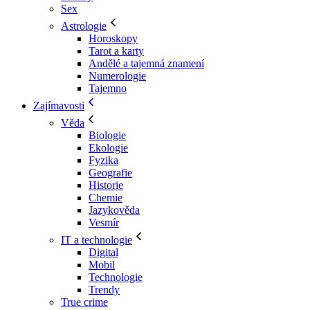
Sex
Astrologie
Horoskopy
Tarot a karty
Andělé a tajemná znamení
Numerologie
Tajemno
Zajímavosti
Věda
Biologie
Ekologie
Fyzika
Geografie
Historie
Chemie
Jazykověda
Vesmír
IT a technologie
Digital
Mobil
Technologie
Trendy
True crime