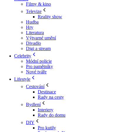
Filmy & kino
Televize
Reality show
Hudba
Hry
Literatura
Výtvarné umění
Divadlo
Digi a stream
Celebrity
Módní policie
Pro pamětníky
Nové tváře
Lifestyle
Cestování
Destinace
Rady na cesty
Bydlení
Interiery
Rady do domu
DIY
Pro kutily