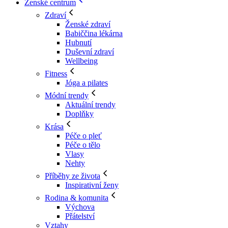
Ženské centrum
Zdraví
Ženské zdraví
Babiččina lékárna
Hubnutí
Duševní zdraví
Wellbeing
Fitness
Jóga a pilates
Módní trendy
Aktuální trendy
Doplňky
Krása
Péče o pleť
Péče o tělo
Vlasy
Nehty
Příběhy ze života
Inspirativní ženy
Rodina & komunita
Výchova
Přátelství
Vztahy