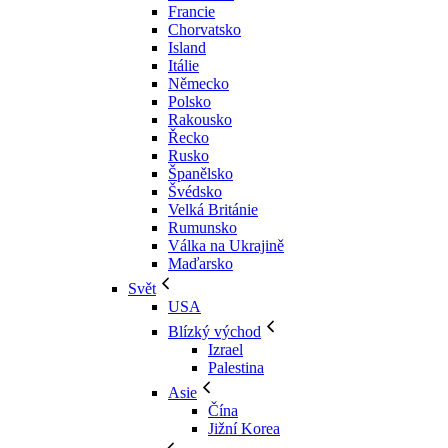
Francie
Chorvatsko
Island
Itálie
Německo
Polsko
Rakousko
Řecko
Rusko
Španělsko
Švédsko
Velká Británie
Rumunsko
Válka na Ukrajině
Maďarsko
Svět
USA
Blízký východ
Izrael
Palestina
Asie
Čína
Jižní Korea