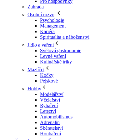
Pro hospodyňky
Zahrada
Osobní rozvoj
Psychologie
Management
Kariéra
Spiritualita a náboženství
Jídlo a vaření
Světová gastronomie
Levné vaření
Kulinářské triky
Mazlíčci
Kočky
Pejskové
Hobby
Modelářství
Včelařství
Rybaření
Letectví
Automobilismus
Adrenalin
Sběratelství
Houbaření