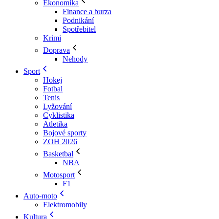
Ekonomika
Finance a burza
Podnikání
Spotřebitel
Krimi
Doprava
Nehody
Sport
Hokej
Fotbal
Tenis
Lyžování
Cyklistika
Atletika
Bojové sporty
ZOH 2026
Basketbal
NBA
Motosport
F1
Auto-moto
Elektromobily
Kultura