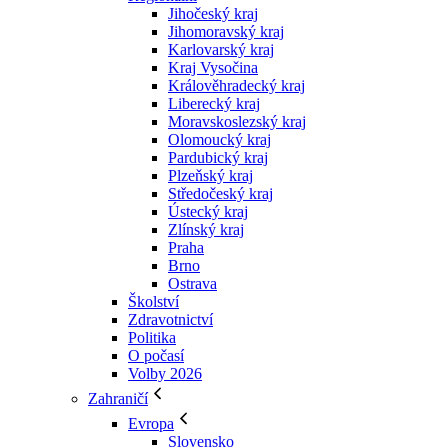
Jihočeský kraj
Jihomoravský kraj
Karlovarský kraj
Kraj Vysočina
Králověhradecký kraj
Liberecký kraj
Moravskoslezský kraj
Olomoucký kraj
Pardubický kraj
Plzeňský kraj
Středočeský kraj
Ústecký kraj
Zlínský kraj
Praha
Brno
Ostrava
Školství
Zdravotnictví
Politika
O počasí
Volby 2026
Zahraničí
Evropa
Slovensko