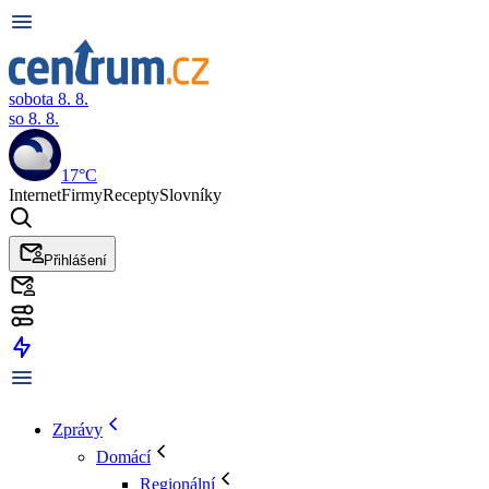
sobota 8. 8.
so 8. 8.
17°C
Internet
Firmy
Recepty
Slovníky
Přihlášení
Zprávy
Domácí
Regionální