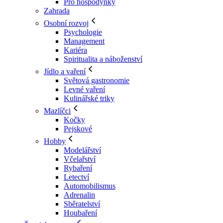
Pro hospodyňky
Zahrada
Osobní rozvoj
Psychologie
Management
Kariéra
Spiritualita a náboženství
Jídlo a vaření
Světová gastronomie
Levné vaření
Kulinářské triky
Mazlíčci
Kočky
Pejskové
Hobby
Modelářství
Včelařství
Rybaření
Letectví
Automobilismus
Adrenalin
Sběratelství
Houbaření