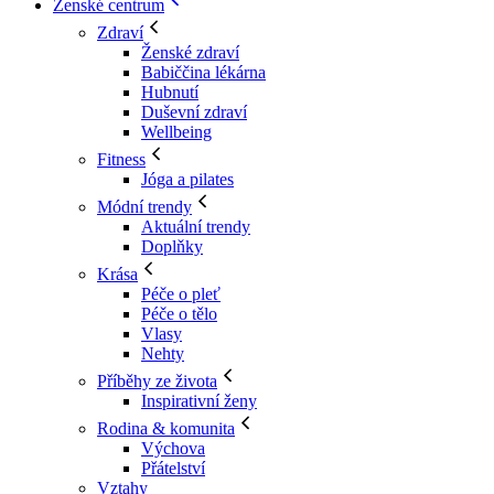
Ženské centrum
Zdraví
Ženské zdraví
Babiččina lékárna
Hubnutí
Duševní zdraví
Wellbeing
Fitness
Jóga a pilates
Módní trendy
Aktuální trendy
Doplňky
Krása
Péče o pleť
Péče o tělo
Vlasy
Nehty
Příběhy ze života
Inspirativní ženy
Rodina & komunita
Výchova
Přátelství
Vztahy