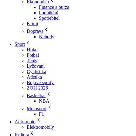
Ekonomika
Finance a burza
Podnikání
Spotřebitel
Krimi
Doprava
Nehody
Sport
Hokej
Fotbal
Tenis
Lyžování
Cyklistika
Atletika
Bojové sporty
ZOH 2026
Basketbal
NBA
Motosport
F1
Auto-moto
Elektromobily
Kultura