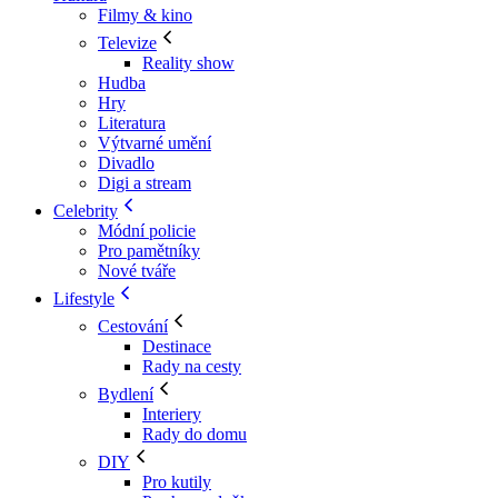
Filmy & kino
Televize
Reality show
Hudba
Hry
Literatura
Výtvarné umění
Divadlo
Digi a stream
Celebrity
Módní policie
Pro pamětníky
Nové tváře
Lifestyle
Cestování
Destinace
Rady na cesty
Bydlení
Interiery
Rady do domu
DIY
Pro kutily