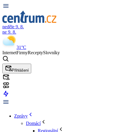
neděle 9. 8.
ne 9. 8.
31°C
Internet
Firmy
Recepty
Slovníky
Přihlášení
Zprávy
Domácí
Regionální