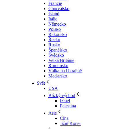
Francie
Chorvatsko
Island
Itálie
Německo
Polsko
Rakousko
Řecko
Rusko
Španělsko
Švédsko
Velká Británie
Rumunsko
Válka na Ukrajině
Maďarsko
Svět
USA
Blízký východ
Izrael
Palestina
Asie
Čína
Jižní Korea