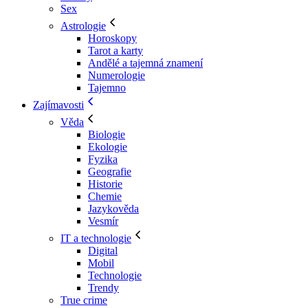
Sex
Astrologie
Horoskopy
Tarot a karty
Andělé a tajemná znamení
Numerologie
Tajemno
Zajímavosti
Věda
Biologie
Ekologie
Fyzika
Geografie
Historie
Chemie
Jazykověda
Vesmír
IT a technologie
Digital
Mobil
Technologie
Trendy
True crime