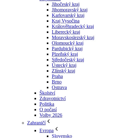
Jihočeský kraj
Jihomoravský kraj
Karlovarský kraj
Kraj Vysočina
Králověhradecký kraj
Liberecký kraj
Moravskoslezský kraj
Olomoucký kraj
Pardubický kraj
Plzeňský kraj
Středočeský kraj
Ústecký kraj
Zlínský kraj
Praha
Brno
Ostrava
Školství
Zdravotnictví
Politika
O počasí
Volby 2026
Zahraničí
Evropa
Slovensko