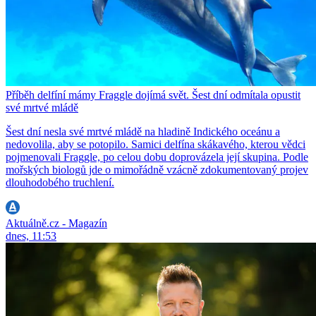
Příběh delfíní mámy Fraggle dojímá svět. Šest dní odmítala opustit
své mrtvé mládě
Šest dní nesla své mrtvé mládě na hladině Indického oceánu a
nedovolila, aby se potopilo. Samici delfína skákavého, kterou vědci
pojmenovali Fraggle, po celou dobu doprovázela její skupina. Podle
mořských biologů jde o mimořádně vzácně zdokumentovaný projev
dlouhodobého truchlení.
Aktuálně.cz - Magazín
dnes, 11:53