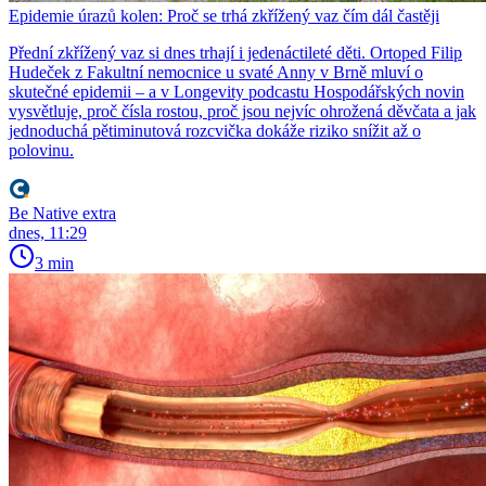
Epidemie úrazů kolen: Proč se trhá zkřížený vaz čím dál častěji
Přední zkřížený vaz si dnes trhají i jedenáctileté děti. Ortoped Filip
Hudeček z Fakultní nemocnice u svaté Anny v Brně mluví o
skutečné epidemii – a v Longevity podcastu Hospodářských novin
vysvětluje, proč čísla rostou, proč jsou nejvíc ohrožená děvčata a jak
jednoduchá pětiminutová rozcvička dokáže riziko snížit až o
polovinu.
Be Native extra
dnes, 11:29
3 min