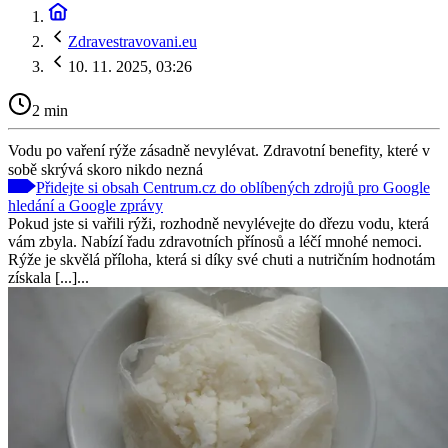
Zdravestravovani.eu
10. 11. 2025, 03:26
2 min
Vodu po vaření rýže zásadně nevylévat. Zdravotní benefity, které v
sobě skrývá skoro nikdo nezná
Přidejte si obsah Centrum.cz do oblíbených zdrojů pro Google
hledání a Google zprávy
Pokud jste si vařili rýži, rozhodně nevylévejte do dřezu vodu, která
vám zbyla. Nabízí řadu zdravotních přínosů a léčí mnohé nemoci.
Rýže je skvělá příloha, která si díky své chuti a nutričním hodnotám
získala [...]...