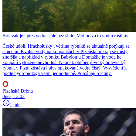
Bolevák je i přes vedra stále bez sinic. Mohou za to vodní rostliny
České údolí, Hracholusky i většina rybníků se aktuálně potýkají se
sinicemi. Kvalita vody na koupalištích v Plzeňském kraji se místy
zhoršila a například v rybníku Babylon u Domažlic je voda ke
koupání vyloženě nevhodná. Naopak oblíbený Velký bolevecký
rybník v Plzni zůstává i přes opakovaná vedra čistý. Vysvětlení je
podle hydrobiologa velmi jednoduché. Pomáhají rostliny.
Plzeňská Drbna
dnes, 12:02
1 min