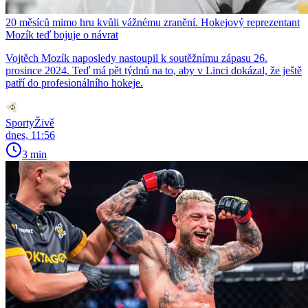
20 měsíců mimo hru kvůli vážnému zranění. Hokejový reprezentant
Mozík teď bojuje o návrat
Vojtěch Mozík naposledy nastoupil k soutěžnímu zápasu 26.
prosince 2024. Teď má pět týdnů na to, aby v Linci dokázal, že ještě
patří do profesionálního hokeje.
SportyŽivě
dnes, 11:56
3 min