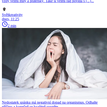
vždy velmi milý a přátelský. Také si velmi rád povídá s [...]...
Světkreativity
dnes, 11:25
2 min
Nedostatek spánku má negativní dopad na organismus. Odhalte
příčiny a konečně se kvalitně vyspěte