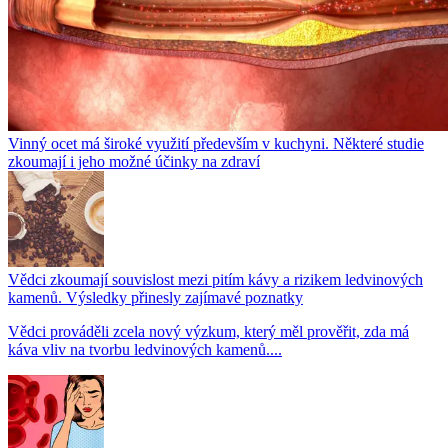
Vinný ocet má široké využití především v kuchyni. Některé studie
zkoumají i jeho možné účinky na zdraví
Vědci zkoumají souvislost mezi pitím kávy a rizikem ledvinových
kamenů. Výsledky přinesly zajímavé poznatky
Vědci prováděli zcela nový výzkum, který měl prověřit, zda má
káva vliv na tvorbu ledvinových kamenů....