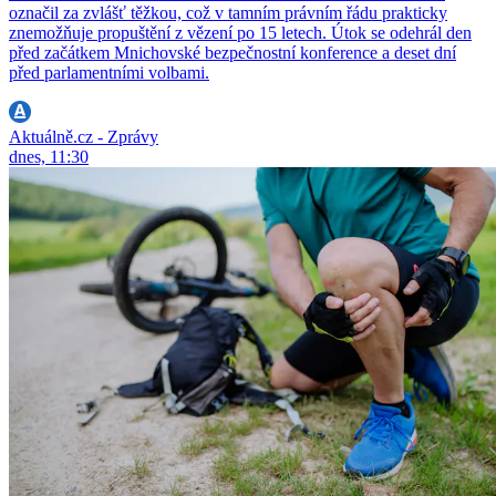
označil za zvlášť těžkou, což v tamním právním řádu prakticky
znemožňuje propuštění z vězení po 15 letech. Útok se odehrál den
před začátkem Mnichovské bezpečnostní konference a deset dní
před parlamentními volbami.
Aktuálně.cz - Zprávy
dnes, 11:30