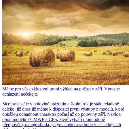
Máme pro vás exkluzivní první výhled na počasí v září. Výrazné
ochlazení nečekejte
Sice jsme stále v polovině prázdnin a školní rok je stále relativně
daleko, již dnes již máme k dispozici první výstupy z modelů, které
dokážou odhadnout charakter počasí až do poloviny září. Navíc u
obou modelů ECMWF a CFS, které vytváří dlouhodobé
předpovědi, panuje shoda, jakým směrem se bude v následujících