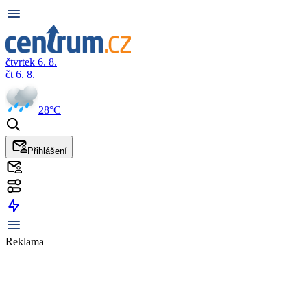
čtvrtek 6. 8.
čt 6. 8.
28°C
Přihlášení
Reklama