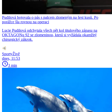
Pudilová bojovala o pás s palcem zlomeným na šest kusů. Po
porážce šla rovnou na operaci
Lucie Pudilová odchytala všech pět kol titulového zápasu na
OKTAGONu 92 se zlomeninou, která si vyžádala okamžitý
chirurgický zákrok.
SportyŽivě
dnes, 11:53
3 min