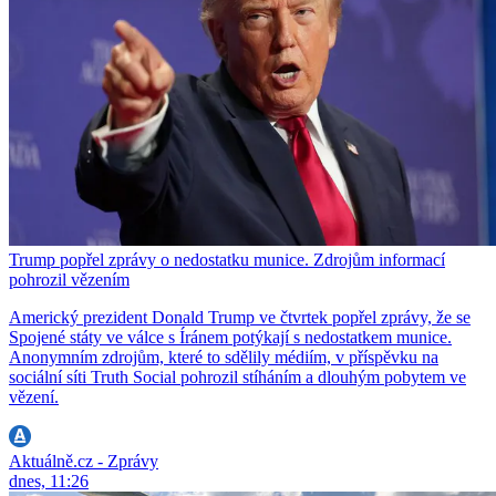
Trump popřel zprávy o nedostatku munice. Zdrojům informací
pohrozil vězením
Americký prezident Donald Trump ve čtvrtek popřel zprávy, že se
Spojené státy ve válce s Íránem potýkají s nedostatkem munice.
Anonymním zdrojům, které to sdělily médiím, v příspěvku na
sociální síti Truth Social pohrozil stíháním a dlouhým pobytem ve
vězení.
Aktuálně.cz - Zprávy
dnes, 11:26