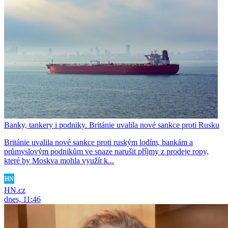
Banky, tankery i podniky. Británie uvalila nové sankce proti Rusku
Británie uvalila nové sankce proti ruským lodím, bankám a
průmyslovým podnikům ve snaze narušit příjmy z prodeje ropy,
které by Moskva mohla využít k...
HN.cz
dnes, 11:46