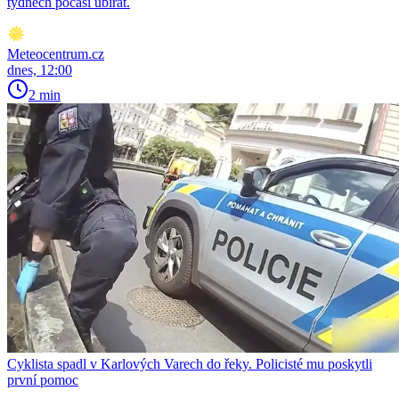
týdnech počasí ubírat.
Meteocentrum.cz
dnes, 12:00
2 min
Cyklista spadl v Karlových Varech do řeky. Policisté mu poskytli
první pomoc