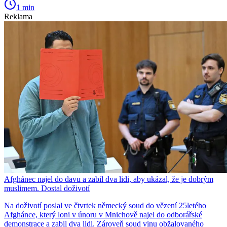
1 min
Reklama
Afghánec najel do davu a zabil dva lidi, aby ukázal, že je dobrým
muslimem. Dostal doživotí
Na doživotí poslal ve čtvrtek německý soud do vězení 25letého
Afghánce, který loni v únoru v Mnichově najel do odborářské
demonstrace a zabil dva lidi. Zároveň soud vinu obžalovaného