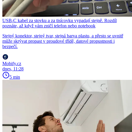
USB-C kabel za stovku a za tisícovku vypadají stejně. Rozdíl
poznáte, až když vám zničí telefon nebo notebook
Stejný konektor, stejný tvar, stejná barva plastu, a přesto se uvnitř
může skrývat propast v proudové třídě, datové propustnosti i
bezpečí.
Mobify.cz
dnes, 11:28
5 min