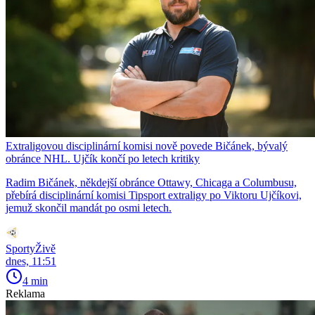
Extraligovou disciplinární komisi nově povede Bičánek, bývalý
obránce NHL. Ujčík končí po letech kritiky
Radim Bičánek, někdejší obránce Ottawy, Chicaga a Columbusu,
přebírá disciplinární komisi Tipsport extraligy po Viktoru Ujčíkovi,
jemuž skončil mandát po osmi letech.
SportyŽivě
dnes, 11:51
4 min
Reklama