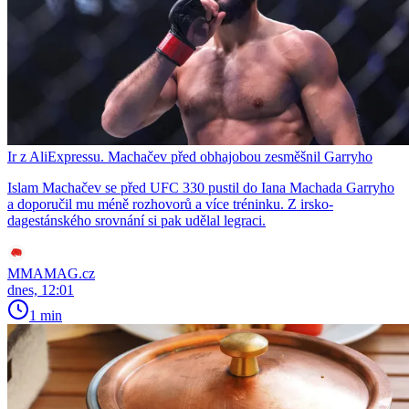
Ir z AliExpressu. Machačev před obhajobou zesměšnil Garryho
Islam Machačev se před UFC 330 pustil do Iana Machada Garryho
a doporučil mu méně rozhovorů a více tréninku. Z irsko-
dagestánského srovnání si pak udělal legraci.
MMAMAG.cz
dnes, 12:01
1 min