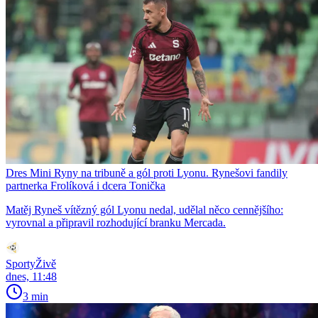
Dres Mini Ryny na tribuně a gól proti Lyonu. Rynešovi fandily
partnerka Frolíková i dcera Tonička
Matěj Ryneš vítězný gól Lyonu nedal, udělal něco cennějšího:
vyrovnal a připravil rozhodující branku Mercada.
SportyŽivě
dnes, 11:48
3 min