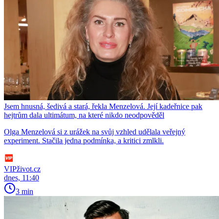
Jsem hnusná, šedivá a stará, řekla Menzelová. Její kadeřnice pak
hejtrům dala ultimátum, na které nikdo neodpověděl
Olga Menzelová si z urážek na svůj vzhled udělala veřejný
experiment. Stačila jedna podmínka, a kritici zmlkli.
VIPživot.cz
dnes, 11:40
3 min