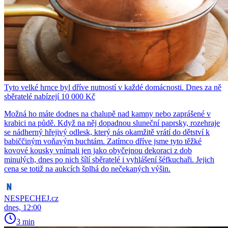
Tyto velké hrnce byl dříve nutností v každé domácnosti. Dnes za ně
sběratelé nabízejí 10 000 Kč
Možná ho máte dodnes na chalupě nad kamny nebo zaprášené v
krabici na půdě. Když na něj dopadnou sluneční paprsky, rozehraje
se nádherný hřejivý odlesk, který nás okamžitě vrátí do dětství k
babiččiným voňavým buchtám. Zatímco dříve jsme tyto těžké
kovové kousky vnímali jen jako obyčejnou dekoraci z dob
minulých, dnes po nich šílí sběratelé i vyhlášení šéfkuchaři. Jejich
cena se totiž na aukcích šplhá do nečekaných výšin.
NESPECHEJ.cz
dnes, 12:00
3 min