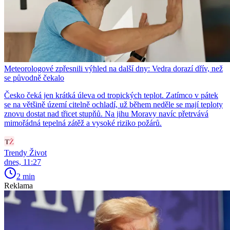
Meteorologové zpřesnili výhled na další dny: Vedra dorazí dřív, než
se původně čekalo
Česko čeká jen krátká úleva od tropických teplot. Zatímco v pátek
se na většině území citelně ochladí, už během neděle se mají teploty
znovu dostat nad třicet stupňů. Na jihu Moravy navíc přetrvává
mimořádná tepelná zátěž a vysoké riziko požárů.
Trendy Život
dnes, 11:27
2 min
Reklama