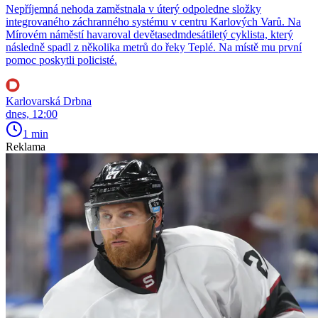
Nepříjemná nehoda zaměstnala v úterý odpoledne složky
integrovaného záchranného systému v centru Karlových Varů. Na
Mírovém náměstí havaroval devětasedmdesátiletý cyklista, který
následně spadl z několika metrů do řeky Teplé. Na místě mu první
pomoc poskytli policisté.
Karlovarská Drbna
dnes, 12:00
1 min
Reklama