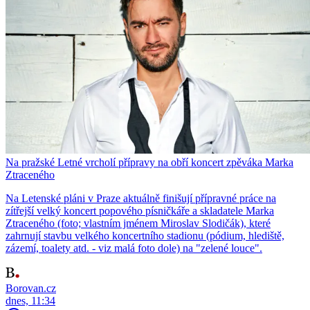
Na pražské Letné vrcholí přípravy na obří koncert zpěváka Marka
Ztraceného
Na Letenské pláni v Praze aktuálně finišují přípravné práce na
zítřejší velký koncert popového písničkáře a skladatele Marka
Ztraceného (foto; vlastním jménem Miroslav Slodičák), které
zahrnují stavbu velkého koncertního stadionu (pódium, hlediště,
zázemí, toalety atd. - viz malá foto dole) na "zelené louce".
Borovan.cz
dnes, 11:34