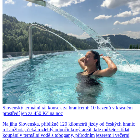
Slovenský termální ráj kousek za hranicemi: 10 bazénů v krásném
prostředí jen za 450 Kč na noc
Na jihu Slovenska, přibližně 120 kilometrů jízdy od českých hranic
u Lanžhota, čeká rozlehlý odpočinkový areál, kde můžete střídat
koupání v termální vodě s tobogany, přírodním jezerem i večerní