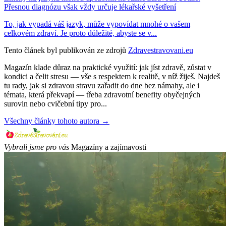
Přesnou diagnózu však vždy určuje lékařské vyšetření
To, jak vypadá váš jazyk, může vypovídat mnohé o vašem
celkovém zdraví. Je proto důležité, abyste se v...
Tento článek byl publikován ze zdrojů
Zdravestravovani.eu
Magazín klade důraz na praktické využití: jak jíst zdravě, zůstat v
kondici a čelit stresu — vše s respektem k realitě, v níž žiješ. Najdeš
tu rady, jak si zdravou stravu zařadit do dne bez námahy, ale i
témata, která překvapí — třeba zdravotní benefity obyčejných
surovin nebo cvičební tipy pro...
Všechny články tohoto autora →
Vybrali jsme pro vás
Magazíny a zajímavosti