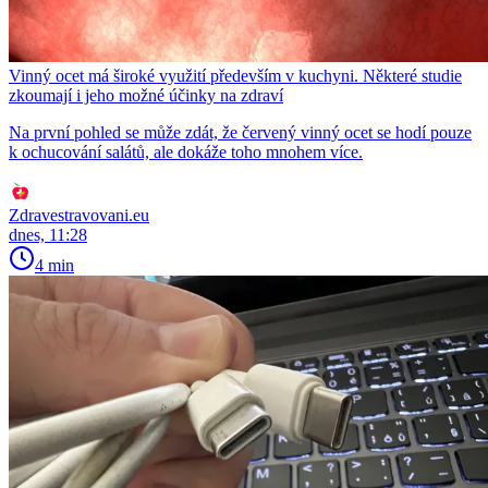
Vinný ocet má široké využití především v kuchyni. Některé studie
zkoumají i jeho možné účinky na zdraví
Na první pohled se může zdát, že červený vinný ocet se hodí pouze
k ochucování salátů, ale dokáže toho mnohem více.
Zdravestravovani.eu
dnes, 11:28
4 min