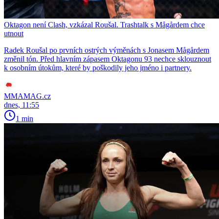
Oktagon není Clash, vzkázal Roušal. Trashtalk s Mågårdem chce
utnout
Radek Roušal po prvních ostrých výměnách s Jonasem Mågårdem
změnil tón. Před hlavním zápasem Oktagonu 93 nechce sklouznout
k osobním útokům, které by poškodily jeho jméno i partnery.
MMAMAG.cz
dnes, 11:55
1 min