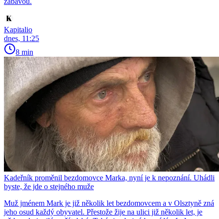
zábavou.
Kapitalio
dnes, 11:25
8 min
Kadeřník proměnil bezdomovce Marka, nyní je k nepoznání. Uhádli
byste, že jde o stejného muže
Muž jménem Mark je již několik let bezdomovcem a v Olsztyně zná
jeho osud každý obyvatel. Přestože žije na ulici již několik let, je