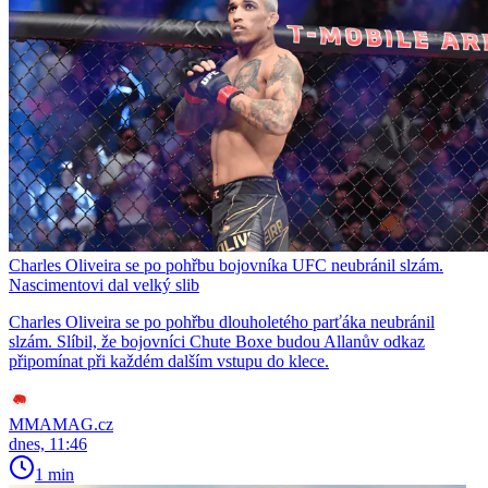
Charles Oliveira se po pohřbu bojovníka UFC neubránil slzám.
Nascimentovi dal velký slib
Charles Oliveira se po pohřbu dlouholetého parťáka neubránil
slzám. Slíbil, že bojovníci Chute Boxe budou Allanův odkaz
připomínat při každém dalším vstupu do klece.
MMAMAG.cz
dnes, 11:46
1 min