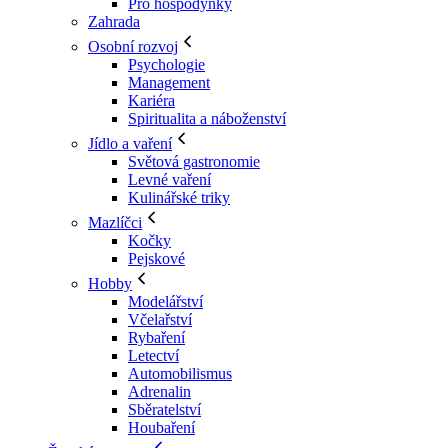
Pro hospodyňky
Zahrada
Osobní rozvoj
Psychologie
Management
Kariéra
Spiritualita a náboženství
Jídlo a vaření
Světová gastronomie
Levné vaření
Kulinářské triky
Mazlíčci
Kočky
Pejskové
Hobby
Modelářství
Včelařství
Rybaření
Letectví
Automobilismus
Adrenalin
Sběratelství
Houbaření