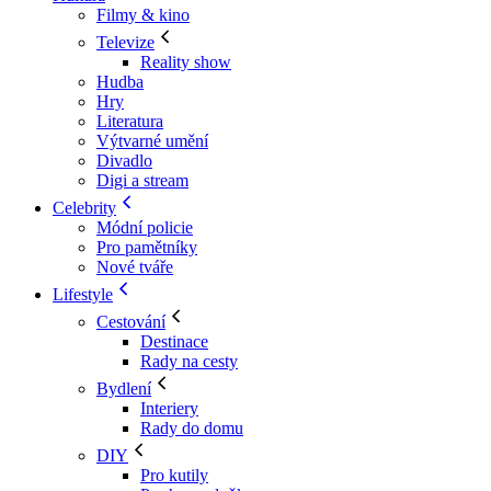
Filmy & kino
Televize
Reality show
Hudba
Hry
Literatura
Výtvarné umění
Divadlo
Digi a stream
Celebrity
Módní policie
Pro pamětníky
Nové tváře
Lifestyle
Cestování
Destinace
Rady na cesty
Bydlení
Interiery
Rady do domu
DIY
Pro kutily