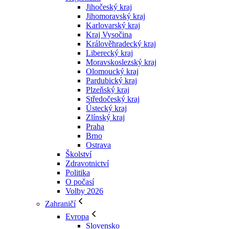
Jihočeský kraj
Jihomoravský kraj
Karlovarský kraj
Kraj Vysočina
Králověhradecký kraj
Liberecký kraj
Moravskoslezský kraj
Olomoucký kraj
Pardubický kraj
Plzeňský kraj
Středočeský kraj
Ústecký kraj
Zlínský kraj
Praha
Brno
Ostrava
Školství
Zdravotnictví
Politika
O počasí
Volby 2026
Zahraničí
Evropa
Slovensko