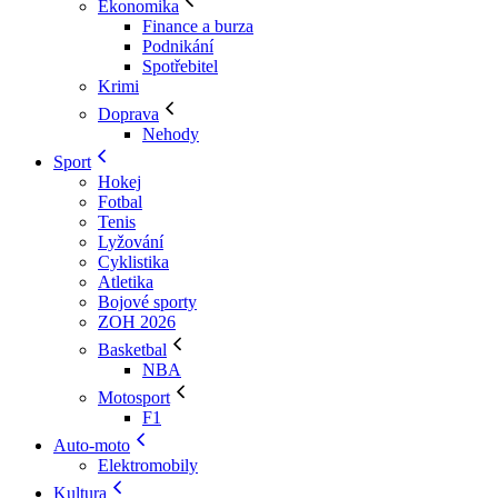
Ekonomika
Finance a burza
Podnikání
Spotřebitel
Krimi
Doprava
Nehody
Sport
Hokej
Fotbal
Tenis
Lyžování
Cyklistika
Atletika
Bojové sporty
ZOH 2026
Basketbal
NBA
Motosport
F1
Auto-moto
Elektromobily
Kultura