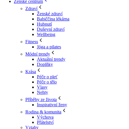
Ženské centrum
Zdraví
Ženské zdraví
Babiččina lékárna
Hubnutí
Duševní zdraví
Wellbeing
Fitness
Jóga a pilates
Módní trendy
Aktuální trendy
Doplňky
Krása
Péče o pleť
Péče o tělo
Vlasy
Nehty
Příběhy ze života
Inspirativní ženy
Rodina & komunita
Výchova
Přátelství
Vztahy