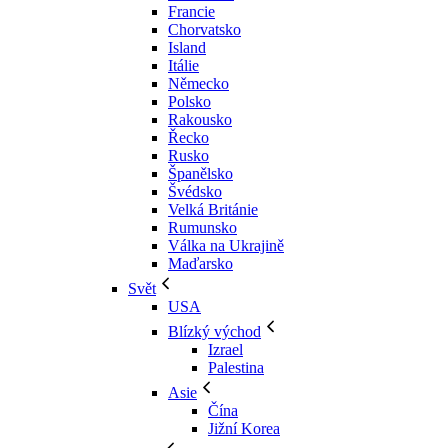
Francie
Chorvatsko
Island
Itálie
Německo
Polsko
Rakousko
Řecko
Rusko
Španělsko
Švédsko
Velká Británie
Rumunsko
Válka na Ukrajině
Maďarsko
Svět
USA
Blízký východ
Izrael
Palestina
Asie
Čína
Jižní Korea