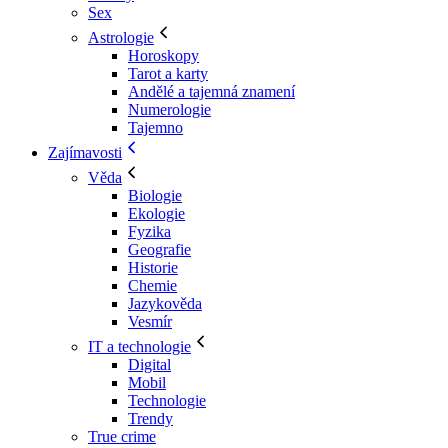
Sex
Astrologie
Horoskopy
Tarot a karty
Andělé a tajemná znamení
Numerologie
Tajemno
Zajímavosti
Věda
Biologie
Ekologie
Fyzika
Geografie
Historie
Chemie
Jazykověda
Vesmír
IT a technologie
Digital
Mobil
Technologie
Trendy
True crime