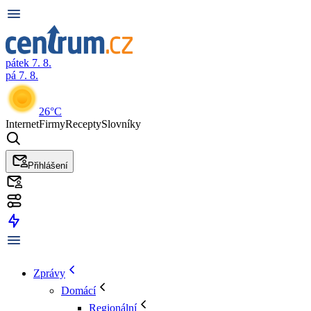
pátek 7. 8.
pá 7. 8.
26°C
Internet
Firmy
Recepty
Slovníky
Přihlášení
Zprávy
Domácí
Regionální