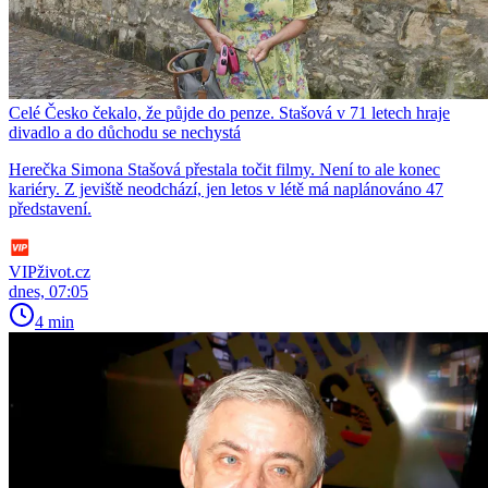
Celé Česko čekalo, že půjde do penze. Stašová v 71 letech hraje
divadlo a do důchodu se nechystá
Herečka Simona Stašová přestala točit filmy. Není to ale konec
kariéry. Z jeviště neodchází, jen letos v létě má naplánováno 47
představení.
VIPživot.cz
dnes, 07:05
4 min