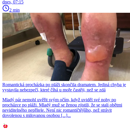
dnes, 07:15
2 min
Romantická procházka po pláži skončila dramatem. Jediná chyba je
vystavila nebezpečí, které číhá u moře častěji, než se zdá
Mladý pár nemohl uvěřit svým očím, když uviděl své nohy po
procházce po pláži. Mladý muž se ženou zjistili, že se stali obětmi
neviditelného nepřítele. Není nic romantičtějšího, než strávit
dovolenou s milovanou osobou [...]...