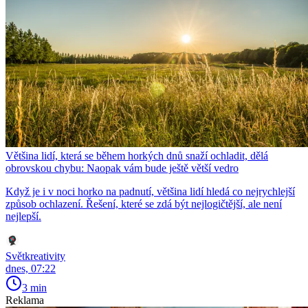
Většina lidí, která se během horkých dnů snaží ochladit, dělá
obrovskou chybu: Naopak vám bude ještě větší vedro
Když je i v noci horko na padnutí, většina lidí hledá co nejrychlejší
způsob ochlazení. Řešení, které se zdá být nejlogičtější, ale není
nejlepší.
Světkreativity
dnes, 07:22
3 min
Reklama