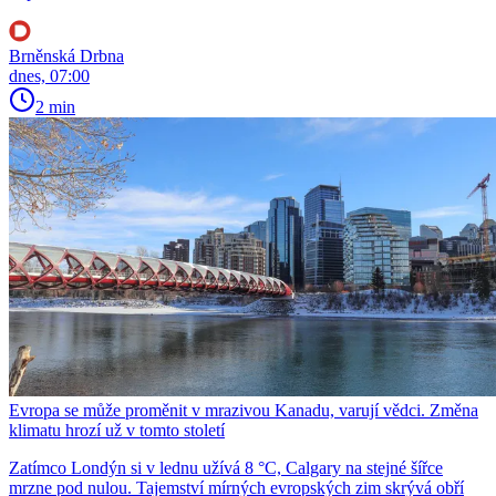
Brněnská Drbna
dnes, 07:00
2 min
Evropa se může proměnit v mrazivou Kanadu, varují vědci. Změna
klimatu hrozí už v tomto století
Zatímco Londýn si v lednu užívá 8 °C, Calgary na stejné šířce
mrzne pod nulou. Tajemství mírných evropských zim skrývá obří