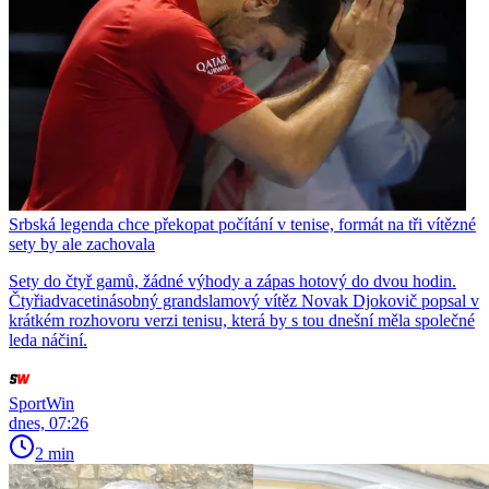
Srbská legenda chce překopat počítání v tenise, formát na tři vítězné
sety by ale zachovala
Sety do čtyř gamů, žádné výhody a zápas hotový do dvou hodin.
Čtyřiadvacetinásobný grandslamový vítěz Novak Djokovič popsal v
krátkém rozhovoru verzi tenisu, která by s tou dnešní měla společné
leda náčiní.
SportWin
dnes, 07:26
2 min