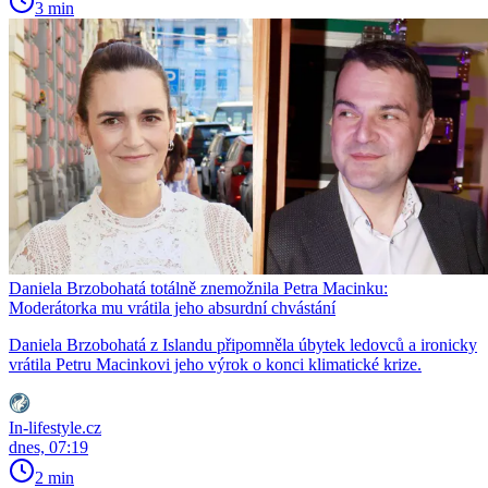
3 min
Daniela Brzobohatá totálně znemožnila Petra Macinku:
Moderátorka mu vrátila jeho absurdní chvástání
Daniela Brzobohatá z Islandu připomněla úbytek ledovců a ironicky
vrátila Petru Macinkovi jeho výrok o konci klimatické krize.
In-lifestyle.cz
dnes, 07:19
2 min