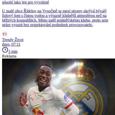
působí jako jen pro vyvolené
U malé obce Řídelov na Vysočině se mezi stromy ukrývá bývalý
žulový lom s čistou vodou a výrazně klidnější atmosférou než na
běžných koupalištích. Místo patří potápěčskému klubu, proto sem
nelze vyrazit bez respektování podmínek provozovatele.
Trendy Život
dnes, 07:11
3 min
Reklama