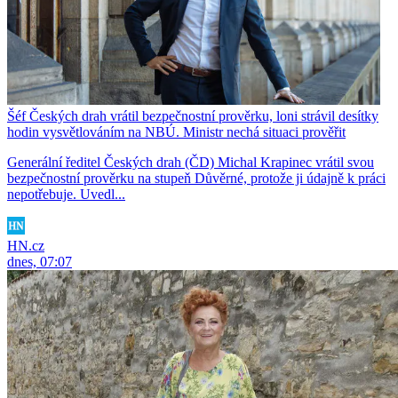
Šéf Českých drah vrátil bezpečnostní prověrku, loni strávil desítky
hodin vysvětlováním na NBÚ. Ministr nechá situaci prověřit
Generální ředitel Českých drah (ČD) Michal Krapinec vrátil svou
bezpečnostní prověrku na stupeň Důvěrné, protože ji údajně k práci
nepotřebuje. Uvedl...
HN.cz
dnes, 07:07