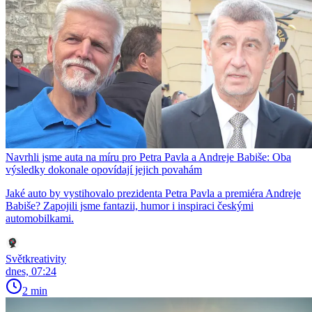
Navrhli jsme auta na míru pro Petra Pavla a Andreje Babiše: Oba
výsledky dokonale opovídají jejich povahám
Jaké auto by vystihovalo prezidenta Petra Pavla a premiéra Andreje
Babiše? Zapojili jsme fantazii, humor i inspiraci českými
automobilkami.
Světkreativity
dnes, 07:24
2 min