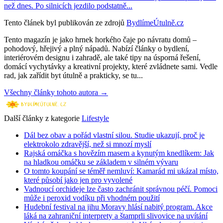
než dnes. Po silnicích jezdilo podstatně...
Tento článek byl publikován ze zdrojů
BydlímeÚtulně.cz
Tento magazín je jako hrnek horkého čaje po návratu domů –
pohodový, hřejivý a plný nápadů. Nabízí články o bydlení,
interiérovém designu i zahradě, ale také tipy na úsporná řešení,
domácí vychytávky a kreativní projekty, které zvládnete sami. Vedle
rad, jak zařídit byt útulně a prakticky, se tu...
Všechny články tohoto autora →
Další články z kategorie
Lifestyle
Dál bez obav a pořád vlastní silou. Studie ukazují, proč je
elektrokolo zdravější, než si mnozí myslí
Rajská omáčka s hovězím masem a kynutým knedlíkem: Jak
na hladkou omáčku se základem v silném vývaru
O tomto koupání se téměř nemluví: Kamarád mi ukázal místo,
které působí jako jen pro vyvolené
Vadnoucí orchideje lze často zachránit správnou péčí. Pomoci
může i peroxid vodíku při vhodném použití
Hudební festival na jihu Moravy hlásí nabitý program. Akce
láká na zahraniční interprety a štamprli slivovice na uvítání