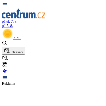
pátek 7. 8.
pá 7. 8.
21°C
Přihlášení
Reklama