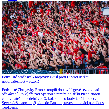
Fotbalisté brněnské Zbrojovky zkusí proti Liberci udržet
neporazitelnost v sezoně
Fotbalisté Zbrojovky Brno vstoupili do nové ligové sezony nad
očekávání. Po výhře nad Spartou a remíze na hřišti Plzně budou
chtít v páteční předehrávce 3. kola obrat o body také Liberec.
Severočeši naopak přijedou do Brna napravovat domácí porážku s
Teplicemi.