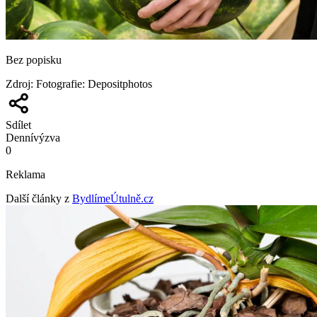
Bez popisku
Zdroj
:
Fotografie: Depositphotos
Sdílet
Denní
výzva
0
Reklama
Další články z
BydlímeÚtulně.cz