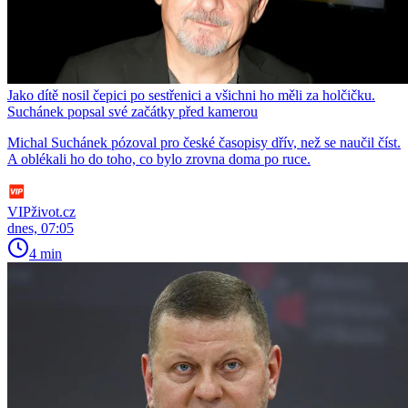
Jako dítě nosil čepici po sestřenici a všichni ho měli za holčičku.
Suchánek popsal své začátky před kamerou
Michal Suchánek pózoval pro české časopisy dřív, než se naučil číst.
A oblékali ho do toho, co bylo zrovna doma po ruce.
VIPživot.cz
dnes, 07:05
4 min