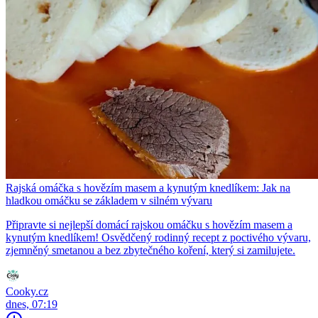
Rajská omáčka s hovězím masem a kynutým knedlíkem: Jak na
hladkou omáčku se základem v silném vývaru
Připravte si nejlepší domácí rajskou omáčku s hovězím masem a
kynutým knedlíkem! Osvědčený rodinný recept z poctivého vývaru,
zjemněný smetanou a bez zbytečného koření, který si zamilujete.
Cooky.cz
dnes, 07:19