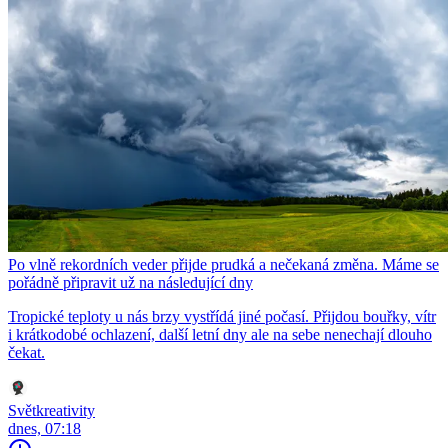
Po vlně rekordních veder přijde prudká a nečekaná změna. Máme se
pořádně připravit už na následující dny
Tropické teploty u nás brzy vystřídá jiné počasí. Přijdou bouřky, vítr
i krátkodobé ochlazení, další letní dny ale na sebe nenechají dlouho
čekat.
Světkreativity
dnes, 07:18