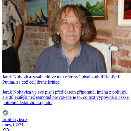
Jarek Nohavica zasáhl citlivé téma: Ve své písni zmínil Babiše i
Putina, za což čelí drsné kritice
Jarek Nohavica ve své písni před časem připomněl jména z politiky,
ale důležitější než samotná provokace je to, co text vypovídá o české
potřebě hledat viníka jinde.
In-lifestyle.cz
dnes, 07:21