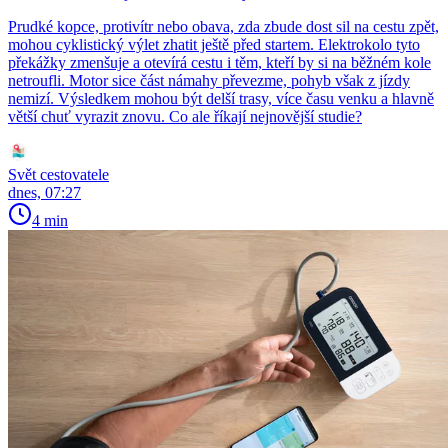
Prudké kopce, protivítr nebo obava, zda zbude dost sil na cestu zpět,
mohou cyklistický výlet zhatit ještě před startem. Elektrokolo tyto
překážky zmenšuje a otevírá cestu i těm, kteří by si na běžném kole
netroufli. Motor sice část námahy převezme, pohyb však z jízdy
nemizí. Výsledkem mohou být delší trasy, více času venku a hlavně
větší chuť vyrazit znovu. Co ale říkají nejnovější studie?
Svět cestovatele
dnes, 07:27
4 min