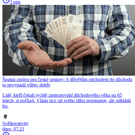
3 min
Špatná zpráva pro české seniory: S dřívějším odchodem do důchodu
to nevypadá vůbec dobře
Lidé, kteří čekali rychlé zastropování důchodového věku na 65
letech, si počkají. Vláda sice od svého slibu neustupuje, ale odkládá
ho.
Světkreativity
dnes, 07:21