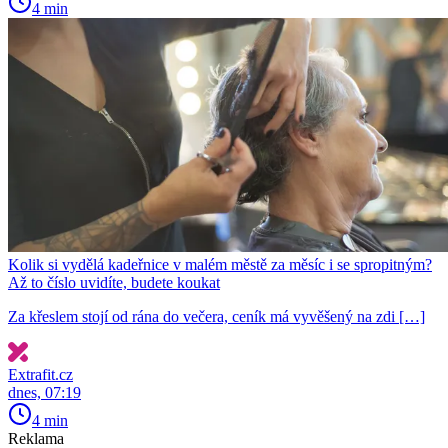
4 min
Kolik si vydělá kadeřnice v malém městě za měsíc i se spropitným?
Až to číslo uvidíte, budete koukat
Za křeslem stojí od rána do večera, ceník má vyvěšený na zdi […]
Extrafit.cz
dnes, 07:19
4 min
Reklama