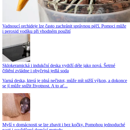
Vadnoucí orchideje lze často zachránit správnou péčí. Pomoci může
i peroxid vodíku při vhodném použití
Sklokeramická i indukční deska vydrží déle jako nová. Šetrné
čištění zvládne i obyčejná jedlá soda
Varná deska, která je plná nečistot, může mít nižší výkon, a dokonce
se jí může snížit životnost. A to ať...
Myší v domácnosti se lze zbavit i bez kočky. Pomohou jednoduché
pasti i osvědčené domácí metody