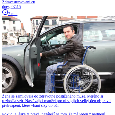
Zdravestravovani.eu
dnes, 07:15
2 min
Žena se zamilovala do zdravotně postiženého muže, kterého si
rozhodla vzít. Nastávající manžel pro ni v jejich velký den připravil
překvapení, které vhání slzy do očí
Pokud je láska ta pravá, nezáleží na tom, že má jeden z partnerů