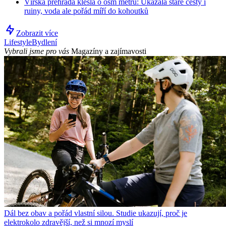
Vírská přehrada klesla o osm metrů: Ukázala staré cesty i
ruiny, voda ale pořád míří do kohoutků
Zobrazit více
Lifestyle
Bydlení
Vybrali jsme pro vás
Magazíny a zajímavosti
Dál bez obav a pořád vlastní silou. Studie ukazují, proč je
elektrokolo zdravější, než si mnozí myslí