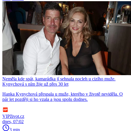
Neměla kde spát, kamarádka jí sehnala nocleh u cizího muže.
Kynychová s ním žije už přes 30 let
Hanka Kynychová přespala u muže, kterého v životě neviděla. O
pár let později si ho vzala a jsou spolu dodnes.
VIPživot.cz
dnes, 07:02
3 min