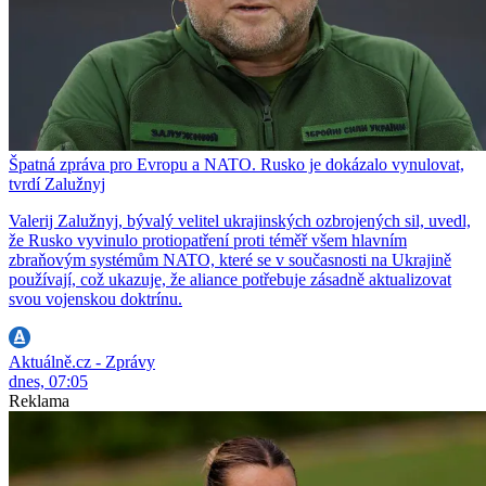
Špatná zpráva pro Evropu a NATO. Rusko je dokázalo vynulovat,
tvrdí Zalužnyj
Valerij Zalužnyj, bývalý velitel ukrajinských ozbrojených sil, uvedl,
že Rusko vyvinulo protiopatření proti téměř všem hlavním
zbraňovým systémům NATO, které se v současnosti na Ukrajině
používají, což ukazuje, že aliance potřebuje zásadně aktualizovat
svou vojenskou doktrínu.
Aktuálně.cz - Zprávy
dnes, 07:05
Reklama