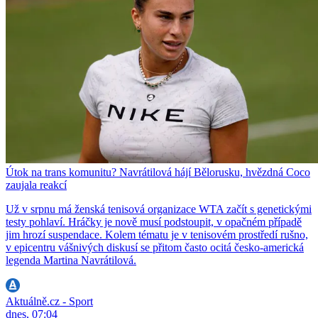
Útok na trans komunitu? Navrátilová hájí Bělorusku, hvězdná Coco
zaujala reakcí
Už v srpnu má ženská tenisová organizace WTA začít s genetickými
testy pohlaví. Hráčky je nově musí podstoupit, v opačném případě
jim hrozí suspendace. Kolem tématu je v tenisovém prostředí rušno,
v epicentru vášnivých diskusí se přitom často ocitá česko-americká
legenda Martina Navrátilová.
Aktuálně.cz - Sport
dnes, 07:04