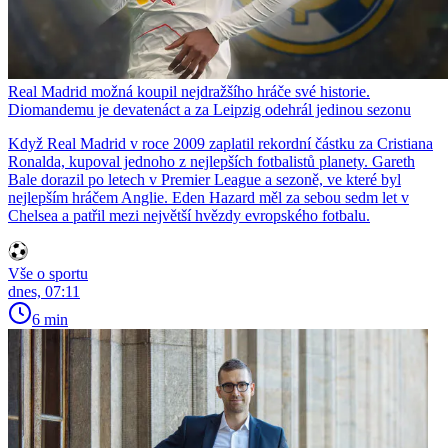
Real Madrid možná koupil nejdražšího hráče své historie.
Diomandemu je devatenáct a za Leipzig odehrál jedinou sezonu
Když Real Madrid v roce 2009 zaplatil rekordní částku za Cristiana
Ronalda, kupoval jednoho z nejlepších fotbalistů planety. Gareth
Bale dorazil po letech v Premier League a sezoně, ve které byl
nejlepším hráčem Anglie. Eden Hazard měl za sebou sedm let v
Chelsea a patřil mezi největší hvězdy evropského fotbalu.
Vše o sportu
dnes, 07:11
6 min