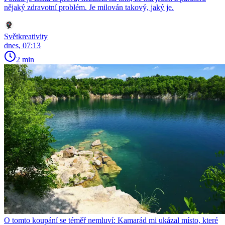
nějaký zdravotní problém. Je milován takový, jaký je.
Světkreativity
dnes, 07:13
2 min
O tomto koupání se téměř nemluví: Kamarád mi ukázal místo, které