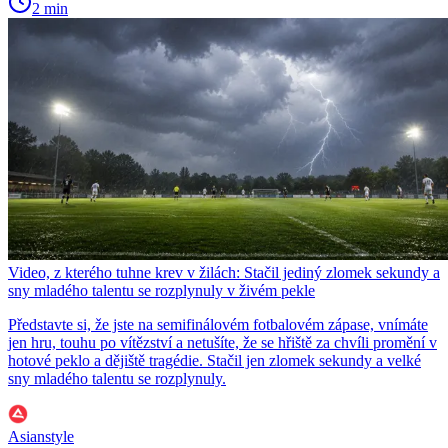
2 min
Video, z kterého tuhne krev v žilách: Stačil jediný zlomek sekundy a
sny mladého talentu se rozplynuly v živém pekle
Představte si, že jste na semifinálovém fotbalovém zápase, vnímáte
jen hru, touhu po vítězství a netušíte, že se hřiště za chvíli promění v
hotové peklo a dějiště tragédie. Stačil jen zlomek sekundy a velké
sny mladého talentu se rozplynuly.
Asianstyle