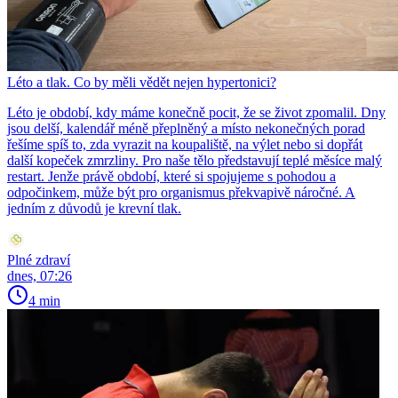
Léto a tlak. Co by měli vědět nejen hypertonici?
Léto je období, kdy máme konečně pocit, že se život zpomalil. Dny
jsou delší, kalendář méně přeplněný a místo nekonečných porad
řešíme spíš to, zda vyrazit na koupaliště, na výlet nebo si dopřát
další kopeček zmrzliny. Pro naše tělo představují teplé měsíce malý
restart. Jenže právě období, které si spojujeme s pohodou a
odpočinkem, může být pro organismus překvapivě náročné. A
jedním z důvodů je krevní tlak.
Plné zdraví
dnes, 07:26
4 min