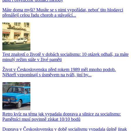
Máte doma myši? Musíte se s nimi vypořádat, neboť tito hlodavci
přenášejí celou řadu chorob a stávající...
Test znalostí o životě v dobách socialismu: 10 otázek odhalí, za máte
minulý režim stále v živé paměti
Život v Československu před rokem 1989 měl mnoho podob.
Někteří vzpomínají s úsměvem na tváři, jiní by...
Retro kvíz na téma jak vypadala doprava a silnice za socialismu:
Pamětníci musí povinně získat 10/10 bodů
Doprava v Československu v době socialismu vypadala úplně jinak