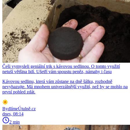
Češi vymysleli geniální trik s kávovou sedlinou. O tomto využití
netuší většina lidí. Ušetří vám spoustu peněz, námahy i času
Kávovou sedlinu, která vám zůstane na dně šálku, rozhodně
nevyhazujte. Má mnohem univerzálnější využití, než by se mohlo na
první pohled zdát.
BydlímeÚtulně.cz
dnes, 08:14
2 min