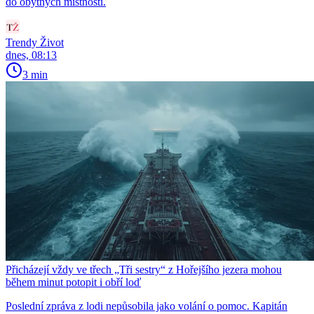
do obytných místností.
Trendy Život
dnes, 08:13
3 min
Přicházejí vždy ve třech „Tři sestry“ z Hořejšího jezera mohou
během minut potopit i obří loď
Poslední zpráva z lodi nepůsobila jako volání o pomoc. Kapitán