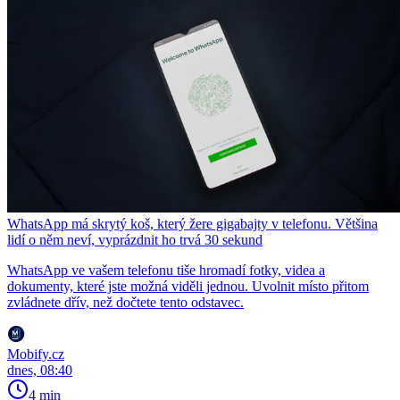
WhatsApp má skrytý koš, který žere gigabajty v telefonu. Většina
lidí o něm neví, vyprázdnit ho trvá 30 sekund
WhatsApp ve vašem telefonu tiše hromadí fotky, videa a
dokumenty, které jste možná viděli jednou. Uvolnit místo přitom
zvládnete dřív, než dočtete tento odstavec.
Mobify.cz
dnes, 08:40
4 min