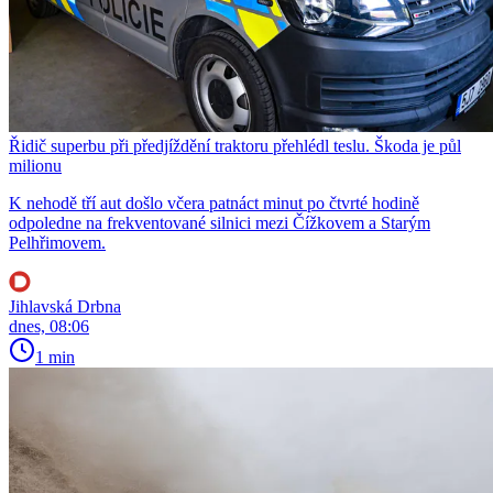
Řidič superbu při předjíždění traktoru přehlédl teslu. Škoda je půl
milionu
K nehodě tří aut došlo včera patnáct minut po čtvrté hodině
odpoledne na frekventované silnici mezi Čížkovem a Starým
Pelhřimovem.
Jihlavská Drbna
dnes, 08:06
1 min