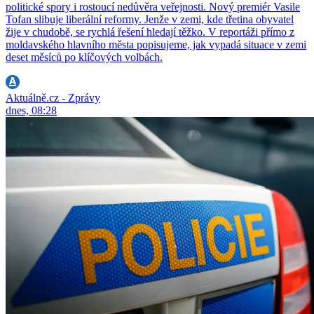
politické spory i rostoucí nedůvěra veřejnosti. Nový premiér Vasile
Tofan slibuje liberální reformy. Jenže v zemi, kde třetina obyvatel
žije v chudobě, se rychlá řešení hledají těžko. V reportáži přímo z
moldavského hlavního města popisujeme, jak vypadá situace v zemi
deset měsíců po klíčových volbách.
Aktuálně.cz - Zprávy
dnes, 08:28