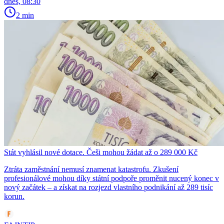
dnes, 08:30
2 min
Stát vyhlásil nové dotace. Češi mohou žádat až o 289 000 Kč
Ztráta zaměstnání nemusí znamenat katastrofu. Zkušení
profesionálové mohou díky státní podpoře proměnit nucený konec v
nový začátek – a získat na rozjezd vlastního podnikání až 289 tisíc
korun.