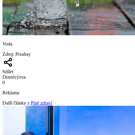
Voda
Zdroj
:
Pixabay
Sdílet
Denní
výzva
0
Reklama
Další články z
Plné zdraví