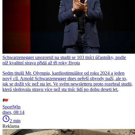
Schwarzenegger upozornil na studii se 103 tisíci účastníky, podle
níž kvalitní strava přidá až tři roky života
Sedm titulů Mr. Olympia, kardiostimulátor od roku 2024 a jeden
nový cíl. Arnold Schwarzenegger dnes neřeší obvody paží, ale to,
jak se dožít víc než sta let. Ve svém newsletteru proto rozebral studii,
která sledovala stravu více než sta tisíc lidí po dobu deseti let.
SportWin
dnes, 08:14
2 min
Reklama