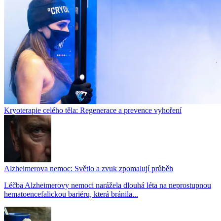
Kryoterapie celého těla: Regenerace a prevence vyhoření
Alzheimerova nemoc: Světlo a zvuk zpomalují průběh
Léčba Alzheimerovy nemoci narážela dlouhá léta na neprostupnou
hematoencefalickou bariéru, která bránila...