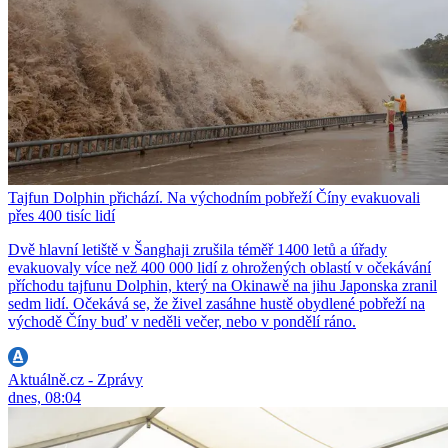
Tajfun Dolphin přichází. Na východním pobřeží Číny evakuovali
přes 400 tisíc lidí
Dvě hlavní letiště v Šanghaji zrušila téměř 1400 letů a úřady
evakuovaly více než 400 000 lidí z ohrožených oblastí v očekávání
příchodu tajfunu Dolphin, který na Okinawě na jihu Japonska zranil
sedm lidí. Očekává se, že živel zasáhne hustě obydlené pobřeží na
východě Číny buď v neděli večer, nebo v pondělí ráno.
Aktuálně.cz - Zprávy
dnes, 08:04