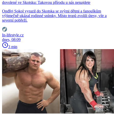
dovolené ve Skotsku: Takovou přírodu u nás nenajdete
Ondřej Sokol vyrazil do Skotska se svými dětmi a fanouškům
výjimečně ukázal rodinné snímky. Místo tropů zvolili útesy, vítr a
severní pobřeží.
In-lifestyle.cz
dnes, 08:09
3 min