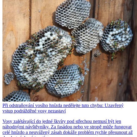
Při odstraňování vosího hnízda nedělejte tuto chybu: Uzavřený
vstup podrážděné vosy nezastaví
Vosy zalétávající do jedné škvíry pod střechou nemusí být jen
náhodnými návštěvníky. Za fasádou nebo ve stropě může fungovat
celé hnízdo a neuvážený zásah dokáže problém rychle přesunout až