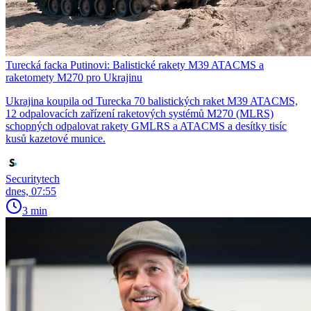
Turecká facka Putinovi: Balistické rakety M39 ATACMS a
raketomety M270 pro Ukrajinu
Ukrajina koupila od Turecka 70 balistických raket M39 ATACMS,
12 odpalovacích zařízení raketových systémů M270 (MLRS)
schopných odpalovat rakety GMLRS a ATACMS a desítky tisíc
kusů kazetové munice.
Securitytech
dnes, 07:55
3 min