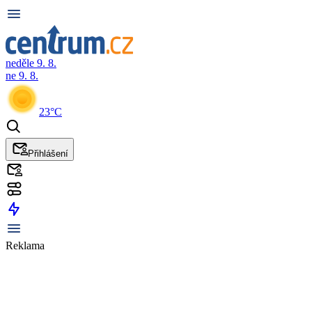
neděle 9. 8.
ne 9. 8.
23°C
Přihlášení
Reklama