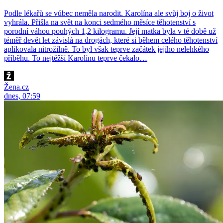
Podle lékařů se vůbec neměla narodit. Karolína ale svůj boj o život
vyhrála. Přišla na svět na konci sedmého měsíce těhotenství s
porodní váhou pouhých 1,2 kilogramu. Její matka byla v té době už
téměř devět let závislá na drogách, které si během celého těhotenství
aplikovala nitrožilně. To byl však teprve začátek jejího nelehkého
příběhu. To nejtěžší Karolínu teprve čekalo…
Žena.cz
dnes, 07:59