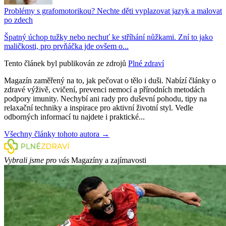
Problémy s grafomotorikou? Nechte děti vyplazovat jazyk a malovat
po zdech
Špatný úchop tužky nebo nechuť ke stříhání nůžkami. Zní to jako
maličkosti, pro prvňáčka jde ovšem o...
Tento článek byl publikován ze zdrojů
Plné zdraví
Magazín zaměřený na to, jak pečovat o tělo i duši. Nabízí články o
zdravé výživě, cvičení, prevenci nemocí a přírodních metodách
podpory imunity. Nechybí ani rady pro duševní pohodu, tipy na
relaxační techniky a inspirace pro aktivní životní styl. Vedle
odborných informací tu najdete i praktické...
Všechny články tohoto autora →
Vybrali jsme pro vás
Magazíny a zajímavosti