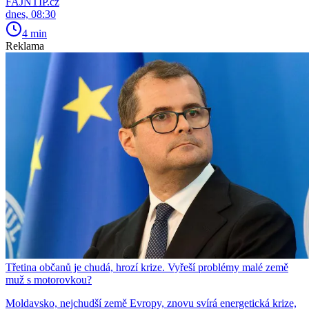
FAJNTIP.cz
dnes, 08:30
4 min
Reklama
Třetina občanů je chudá, hrozí krize. Vyřeší problémy malé země
muž s motorovkou?
Moldavsko, nejchudší země Evropy, znovu svírá energetická krize,