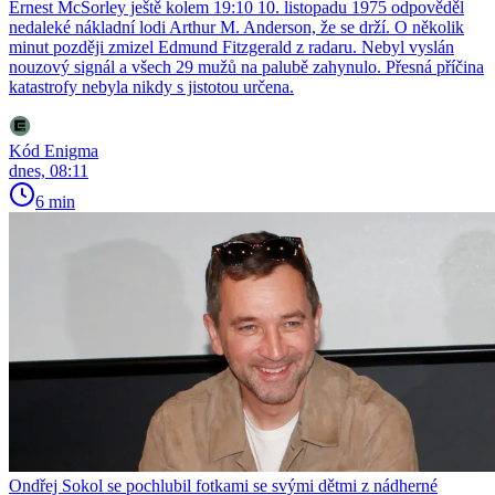
Ernest McSorley ještě kolem 19:10 10. listopadu 1975 odpověděl
nedaleké nákladní lodi Arthur M. Anderson, že se drží. O několik
minut později zmizel Edmund Fitzgerald z radaru. Nebyl vyslán
nouzový signál a všech 29 mužů na palubě zahynulo. Přesná příčina
katastrofy nebyla nikdy s jistotou určena.
Kód Enigma
dnes, 08:11
6 min
Ondřej Sokol se pochlubil fotkami se svými dětmi z nádherné