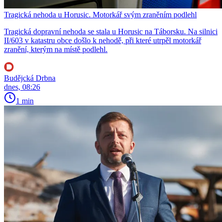
Tragická nehoda u Horusic. Motorkář svým zraněním podlehl
Tragická dopravní nehoda se stala u Horusic na Táborsku. Na silnici
II/603 v katastru obce došlo k nehodě, při které utrpěl motorkář
zranění, kterým na místě podlehl.
Budějcká Drbna
dnes, 08:26
1 min