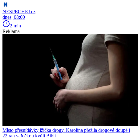
NESPECHEJ.cz
dnes, 08:00
2 min
Reklama
Místo přesnídávky lžička drogy. Karolína přežila drogové doupě i
22 ran vařečkou kvůli Bibli