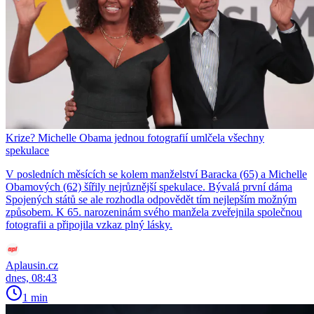
Krize? Michelle Obama jednou fotografií umlčela všechny
spekulace
V posledních měsících se kolem manželství Baracka (65) a Michelle
Obamových (62) šířily nejrůznější spekulace. Bývalá první dáma
Spojených států se ale rozhodla odpovědět tím nejlepším možným
způsobem. K 65. narozeninám svého manžela zveřejnila společnou
fotografii a připojila vzkaz plný lásky.
Aplausin.cz
dnes, 08:43
1 min