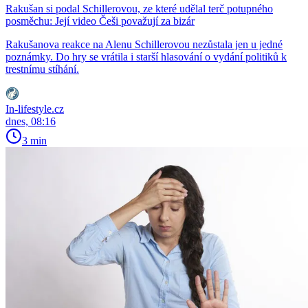
Rakušan si podal Schillerovou, ze které udělal terč potupného
posměchu: Její video Češi považují za bizár
Rakušanova reakce na Alenu Schillerovou nezůstala jen u jedné
poznámky. Do hry se vrátila i starší hlasování o vydání politiků k
trestnímu stíhání.
In-lifestyle.cz
dnes, 08:16
3 min