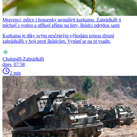
Mravenci, mšice i housenky nesnášejí kurkumu. Zahrádkáři ji
míchají s vodou a stříkají přímo na listy, škůdci odejdou sami
Kurkuma je díky svým nesčetným výhodám tajnou zbraní
zahrádkářů v boji proti škůdcům. Vyplatí se na ni vsadit.
Chalupáři-Zahrádkáři
dnes, 07:58
2 min