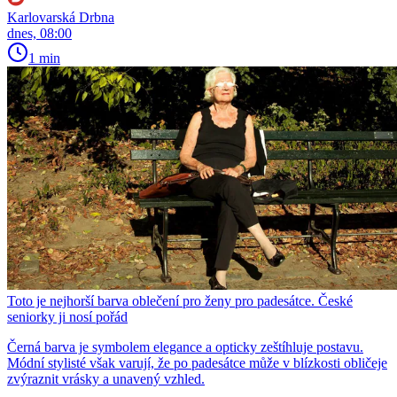
Karlovarská Drbna
dnes, 08:00
1 min
Toto je nejhorší barva oblečení pro ženy pro padesátce. České
seniorky ji nosí pořád
Černá barva je symbolem elegance a opticky zeštíhluje postavu.
Módní stylisté však varují, že po padesátce může v blízkosti obličeje
zvýraznit vrásky a unavený vzhled.