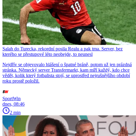
Salah do Turecka, rekordní posila Realu a pak tma. Server, bez
kterého se přestupové léto neobejde, to neunesl
Nejdřív se objevovalo hlášení o špatné bráně, potom už jen prázdná
stránka. Německý server Transfermarkt, kam míří každý, kdo chce
vědět, kolik který fotbalista stojí, se uprostřed nejrušnějšího období
roku prostě položil.
SportWin
dnes, 08:46
2 min