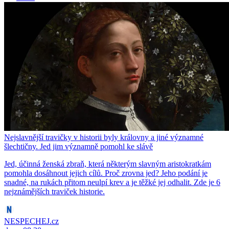
Nejslavnější travičky v historii byly královny a jiné významné
šlechtičny. Jed jim významně pomohl ke slávě
Jed, účinná ženská zbraň, která některým slavným aristokratkám
pomohla dosáhnout jejich cílů. Proč zrovna jed? Jeho podání je
snadné, na rukách přitom neulpí krev a je těžké jej odhalit. Zde je 6
nejznámějších traviček historie.
NESPECHEJ.cz