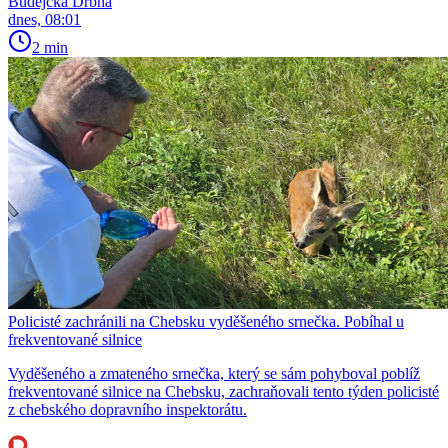
Budějcká Drbna
dnes, 08:01
2 min
Policisté zachránili na Chebsku vyděšeného srnečka. Pobíhal u
frekventované silnice
Vyděšeného a zmateného srnečka, který se sám pohyboval poblíž
frekventované silnice na Chebsku, zachraňovali tento týden policisté
z chebského dopravního inspektorátu.