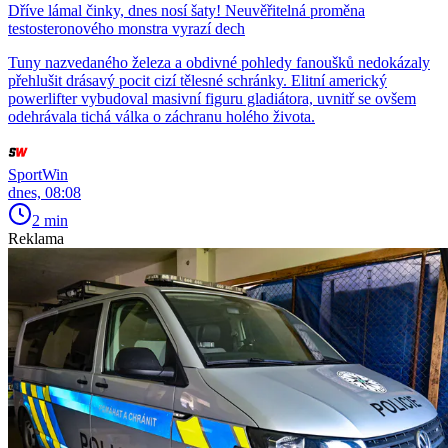
Dříve lámal činky, dnes nosí šaty! Neuvěřitelná proměna
testosteronového monstra vyrazí dech
Tuny nazvedaného železa a obdivné pohledy fanoušků nedokázaly
přehlušit drásavý pocit cizí tělesné schránky. Elitní americký
powerlifter vybudoval masivní figuru gladiátora, uvnitř se ovšem
odehrávala tichá válka o záchranu holého života.
SportWin
dnes, 08:08
2 min
Reklama