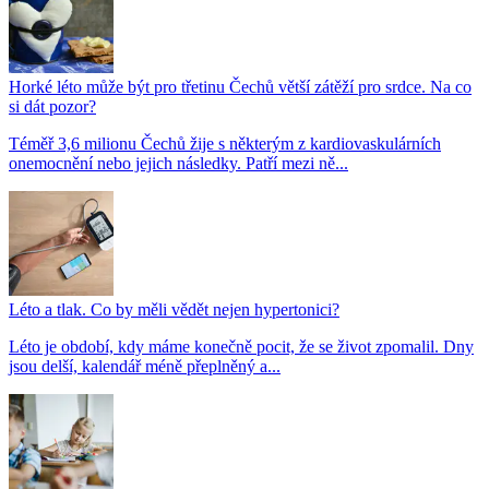
Horké léto může být pro třetinu Čechů větší zátěží pro srdce. Na co
si dát pozor?
Téměř 3,6 milionu Čechů žije s některým z kardiovaskulárních
onemocnění nebo jejich následky. Patří mezi ně...
Léto a tlak. Co by měli vědět nejen hypertonici?
Léto je období, kdy máme konečně pocit, že se život zpomalil. Dny
jsou delší, kalendář méně přeplněný a...