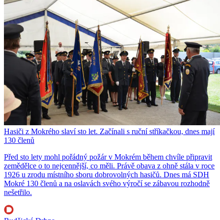
Hasiči z Mokrého slaví sto let. Začínali s ruční stříkačkou, dnes mají
130 členů
Před sto lety mohl pořádný požár v Mokrém během chvíle připravit
zemědělce o to nejcennější, co měli. Právě obava z ohně stála v roce
1926 u zrodu místního sboru dobrovolných hasičů. Dnes má SDH
Mokré 130 členů a na oslavách svého výročí se zábavou rozhodně
nešetřilo.