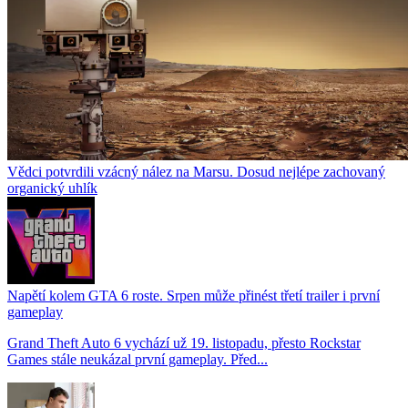
Vědci potvrdili vzácný nález na Marsu. Dosud nejlépe zachovaný
organický uhlík
Napětí kolem GTA 6 roste. Srpen může přinést třetí trailer i první
gameplay
Grand Theft Auto 6 vychází už 19. listopadu, přesto Rockstar
Games stále neukázal první gameplay. Před...