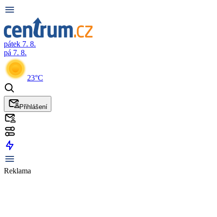
pátek 7. 8.
pá 7. 8.
23°C
Přihlášení
Reklama