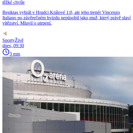
těžké chvíle
Beşiktaş vyhrál v Hradci Králové 1:0, ale jeho trenér Vincenzo
Italiano po závěrečném hvizdu nepůsobil jako muž, který právě slaví
vítězství. Mluvil o utrpení.
SportyŽivě
dnes, 09:30
3 min