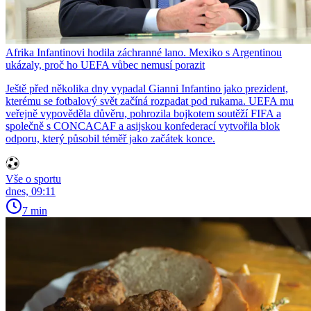
Afrika Infantinovi hodila záchranné lano. Mexiko s Argentinou
ukázaly, proč ho UEFA vůbec nemusí porazit
Ještě před několika dny vypadal Gianni Infantino jako prezident,
kterému se fotbalový svět začíná rozpadat pod rukama. UEFA mu
veřejně vypověděla důvěru, pohrozila bojkotem soutěží FIFA a
společně s CONCACAF a asijskou konfederací vytvořila blok
odporu, který působil téměř jako začátek konce.
Vše o sportu
dnes, 09:11
7 min