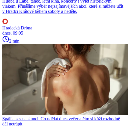
Hudba u Labe, tanec, letní kina, koncerty i výlet historickým
vlakem. Přinášíme výběr nejzajímavějších akcí, které si můžete užít
v Hradci Králové během soboty a neděle.
Hradecká Drbna
dnes, 09:05
2 min
Spálila ses na slunci. Co udělat dnes večer a čím si kůži rozhodně
dál netrápit