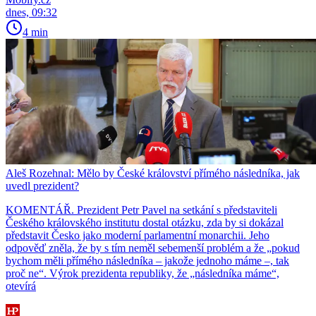
dnes, 09:32
4 min
Aleš Rozehnal: Mělo by České království přímého následníka, jak
uvedl prezident?
KOMENTÁŘ. Prezident Petr Pavel na setkání s představiteli
Českého královského institutu dostal otázku, zda by si dokázal
představit Česko jako moderní parlamentní monarchii. Jeho
odpověď zněla, že by s tím neměl sebemenší problém a že „pokud
bychom měli přímého následníka – jakože jednoho máme –, tak
proč ne“. Výrok prezidenta republiky, že „následníka máme“,
otevírá