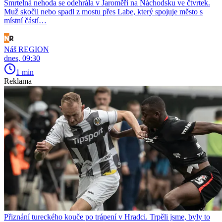
Smrtelná nehoda se odehrála v Jaroměři na Náchodsku ve čtvrtek.
Muž skočil nebo spadl z mostu přes Labe, který spojuje město s
místní částí…
Náš REGION
dnes, 09:30
1 min
Reklama
Přiznání tureckého kouče po trápení v Hradci. Trpěli jsme, byly to