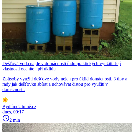
Dešťová voda najde v domácnosti řadu praktických využití. Její
vlastnosti oceníte i při úklidu
Způsoby využití dešťové vody nejen pro úklid domácnosti. 3 tipy a
rady jak dešťovku sbírat a uchovávat čistou pro využití v
domácnosti.
BydlímeÚtulně.cz
dnes, 09:17
2 min