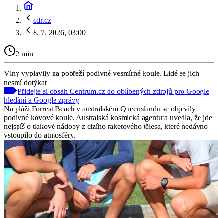
cdr.cz
8. 7. 2026, 03:00
2 min
Vlny vyplavily na pobřeží podivné vesmírné koule. Lidé se jich
nesmí dotýkat
Přidejte si obsah Centrum.cz do oblíbených zdrojů pro Google
hledání a Google zprávy
Na pláži Forrest Beach v australském Queenslandu se objevily
podivné kovové koule. Australská kosmická agentura uvedla, že jde
nejspíš o tlakové nádoby z cizího raketového tělesa, které nedávno
vstoupilo do atmosféry.