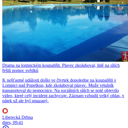
Drama na lomnickém koupališti. Plavec zkolaboval, lidé na sítích
řešili pomoc svědků
K nešťastné události došlo ve čtvrtek dopoledne na koupališti v
Lomnici nad Popelkou, kde zkolaboval plavec. Muže vrtulník
transportoval do nemocnice. Na sociálních sítích se poté objevilo
video, které celý incident zachycuje. Záznam vzbudil velký ohlas, v
pátek už ale byl smazaný.
Liberecká Drbna
dnes, 09:41