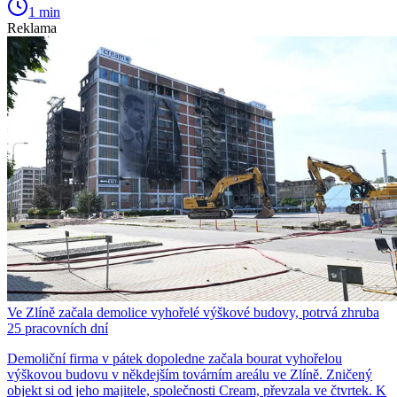
1 min
Reklama
Ve Zlíně začala demolice vyhořelé výškové budovy, potrvá zhruba
25 pracovních dní
Demoliční firma v pátek dopoledne začala bourat vyhořelou
výškovou budovu v někdejším továrním areálu ve Zlíně. Zničený
objekt si od jeho majitele, společnosti Cream, převzala ve čtvrtek. K