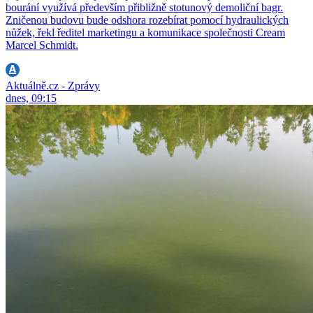
bourání využívá především přibližně stotunový demoliční bagr.
Zničenou budovu bude odshora rozebírat pomocí hydraulických
nůžek, řekl ředitel marketingu a komunikace společnosti Cream
Marcel Schmidt.
Aktuálně.cz - Zprávy
dnes, 09:15