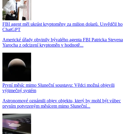
FBI agent měl ukrást kryptoměny za milion dolarů. Usvědčil ho
ChatGPT
Americké úřady obvinily bývalého agenta FBI Patricka Stevena
Yarocha z odcizení kryptoměn v hodnotě...
První měsíc mimo Sluneční soustavu: Vědci možná objevili
výjimečný systém
Astronomové oznámili objev objektu, který by mohl být vůbec
prvním potvrzeným měsícem mimo Sluneční...