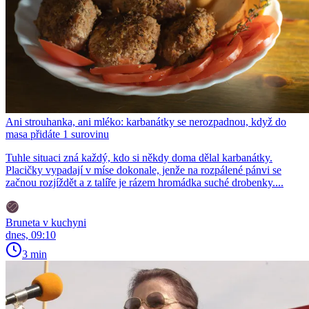
Ani strouhanka, ani mléko: karbanátky se nerozpadnou, když do
masa přidáte 1 surovinu
Tuhle situaci zná každý, kdo si někdy doma dělal karbanátky.
Placičky vypadají v míse dokonale, jenže na rozpálené pánvi se
začnou rozjíždět a z talíře je rázem hromádka suché drobenky....
Bruneta v kuchyni
dnes, 09:10
3 min