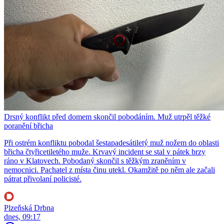
Drsný konflikt před domem skončil pobodáním. Muž utrpěl těžké
poranění břicha
Při ostrém konfliktu pobodal šestapadesátiletý muž nožem do oblasti
břicha čtyřicetiletého muže. Krvavý incident se stal v pátek brzy
ráno v Klatovech. Pobodaný skončil s těžkým zraněním v
nemocnici. Pachatel z místa činu utekl. Okamžitě po něm ale začali
pátrat přivolaní policisté.
Plzeňská Drbna
dnes, 09:17