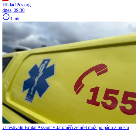
HlídacíPes.org
dnes, 09:30
3 min
U festivalu Brutal Assault v Jaroměři zemřel muž po pádu z mostu