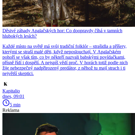
Děsivé záhady Apalačských hor: Co doopravdy číhá v tamních
hlubokých lesích?
Každé místo na světě má svůj tradiční folklór – strašidla a příšery,
kterými se straší malé děti, když neposlouchají. V Apalačském
pohoří se však tím, co by někteří nazvali babskými povídačkami,
přísně řídí i dospělí. A nejspíš vědí proč. V horách totiž podle nich
žije nebezpečný nadpřirozený predátor, z něhož tu mají strach i ti
největší skeptici.
Kapitalio
dnes, 09:01
5 min
Reklama