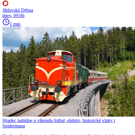
Jihlavská Drbna
dnes, 09:06
1 min
Hradec nabídne o víkendu fotbal, elektro, historické vlaky i
Spidermana