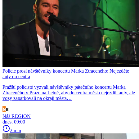
Policie prosí návštěvníky koncertu Marka Ztraceného: Nejezděte
auty do centra
Pražští policisté vyzvali návštěvníky pátečního koncertu Marka
Ztraceného v Praze na Letné, aby do centra města nejezdili auty, ale
vozy zaparkovali na okraji města…
Náš REGION
dnes, 09:00
2 min