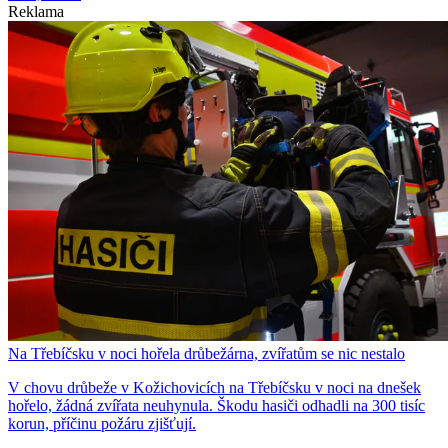
Reklama
Na Třebíčsku v noci hořela drůbežárna, zvířatům se nic nestalo
V chovu drůbeže v Kožichovicích na Třebíčsku v noci na dnešek
hořelo, žádná zvířata neuhynula. Škodu hasiči odhadli na 300 tisíc
korun, příčinu požáru zjišťují.