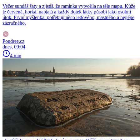
Večer sundáš šaty a zjistíš, že ramínka vytvořila na těle mapu. Kůže
je červená, horká, napjatá a každý dotek látky působí jako osobní
útok. První myšlenka: potřebuji něco ledového, mastného a nejlépe
zázračného.
Poudree.cz
dnes, 09:04
4 min