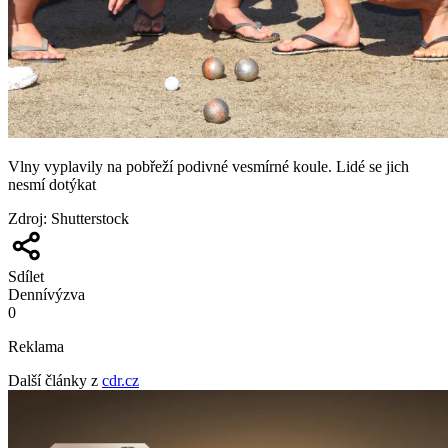
Vlny vyplavily na pobřeží podivné vesmírné koule. Lidé se jich
nesmí dotýkat
Zdroj
:
Shutterstock
Sdílet
Denní
výzva
0
Reklama
Další články z
cdr.cz