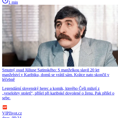
1 min
Smutný osud Júliuse Satinského: S manželkou slavil 20 let
manželství v Karibiku, domů se vrátil sám. Krátce nato skončil v
léčebně
Legendární slovenský herec a komik, kterého Češi milují z
„veselohry století“, přišel při karibské dovolené o ženu. Pak přišel o
sebe.
VIPživot.cz
dnes, 09:34