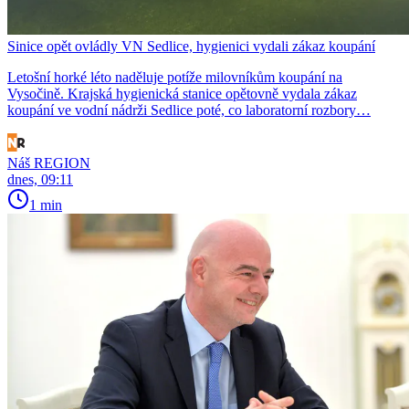
Sinice opět ovládly VN Sedlice, hygienici vydali zákaz koupání
Letošní horké léto naděluje potíže milovníkům koupání na
Vysočině. Krajská hygienická stanice opětovně vydala zákaz
koupání ve vodní nádrži Sedlice poté, co laboratorní rozbory…
Náš REGION
dnes, 09:11
1 min