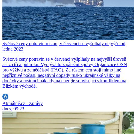
Světové ceny potravin rostou, v červenci se vyšplhaly nejvýše od
ledna 2023
Světové ceny potravin se v červenci vyšplhaly na nejvyšší úroveň
asi za tři a půl roku. Vyplývá to z páteční zprávy Organizace OSN
pro výživu a zemědělství (FAO). Za růstem cen stojí mimo jiné
nepříznivé počasí, negativní dopady rusko-ukrajinské války na
dodávky a rostoucí náklady na energie související s konfliktem na
Blízkém východě.
Aktuálně.cz - Zprávy
dnes, 09:23