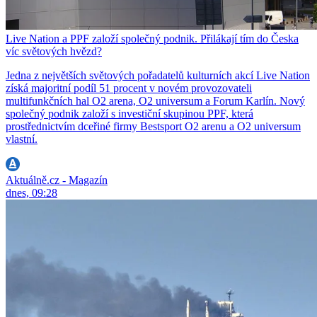
Live Nation a PPF založí společný podnik. Přilákají tím do Česka
víc světových hvězd?
Jedna z největších světových pořadatelů kulturních akcí Live Nation
získá majoritní podíl 51 procent v novém provozovateli
multifunkčních hal O2 arena, O2 universum a Forum Karlín. Nový
společný podnik založí s investiční skupinou PPF, která
prostřednictvím dceřiné firmy Bestsport O2 arenu a O2 universum
vlastní.
Aktuálně.cz - Magazín
dnes, 09:28