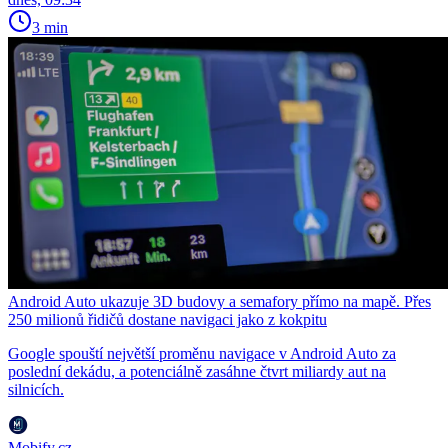
3 min
Android Auto ukazuje 3D budovy a semafory přímo na mapě. Přes
250 milionů řidičů dostane navigaci jako z kokpitu
Google spouští největší proměnu navigace v Android Auto za
poslední dekádu, a potenciálně zasáhne čtvrt miliardy aut na
silnicích.
Mobify.cz