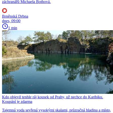
záchranářů Michaela Bothová.
Brněnská Drbna
dnes, 09:00
1 min
Kdo objevil tenhle ráj kousek od Prahy, už nechce do Karibiku.
Koupání je zdarma
Tajemná voda sevřená vysokými skalami, průzračná hladina a místo,