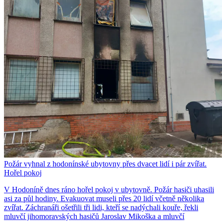
Požár vyhnal z hodonínské ubytovny přes dvacet lidí i pár zvířat.
Hořel pokoj
V Hodoníně dnes ráno hořel pokoj v ubytovně. Požár hasiči uhasili
asi za půl hodiny. Evakuovat museli přes 20 lidí včetně několika
zvířat. Záchranáři ošetřili tři lidi, kteří se nadýchali kouře, řekli
mluvčí jihomoravských hasičů Jaroslav Mikoška a mluvčí