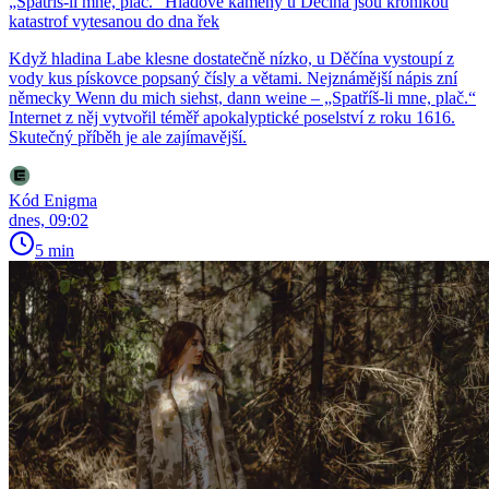
„Spatříš-li mne, plač.“ Hladové kameny u Děčína jsou kronikou
katastrof vytesanou do dna řek
Když hladina Labe klesne dostatečně nízko, u Děčína vystoupí z
vody kus pískovce popsaný čísly a větami. Nejznámější nápis zní
německy Wenn du mich siehst, dann weine – „Spatříš-li mne, plač.“
Internet z něj vytvořil téměř apokalyptické poselství z roku 1616.
Skutečný příběh je ale zajímavější.
Kód Enigma
dnes, 09:02
5 min