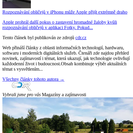
Rozpoznávání obličejů v iPhonu může Apple přijít extrémně draho
Apple prohrál další pokus o zastavení hromadné žaloby kvůli
rozpoznávání obličejů v aplikaci Fotky. Pokud...
Tento článek byl publikován ze zdrojů
cdr.cz
Web přináší články z oblasti informačních technologií, hardwaru,
softwaru i moderních digitálních služeb. Čtenáři zde najdou přehled
novinek, zajímavostí i témat, která ukazují, jak technologie ovlivňují
každodenní život i budoucnost.Obsah kombinuje výběr aktuálních
témat s vysvětlením...
Všechny články tohoto autora →
Vybrali jsme pro vás
Magazíny a zajímavosti