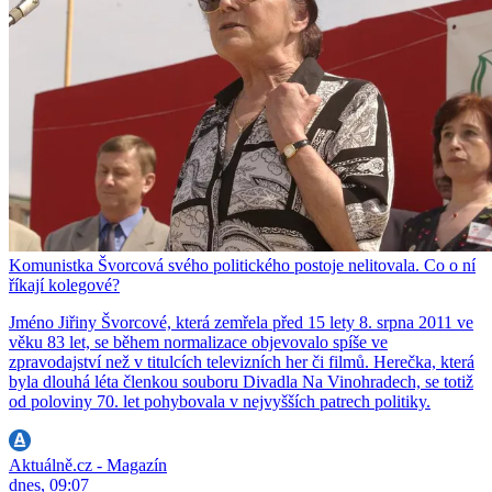
Komunistka Švorcová svého politického postoje nelitovala. Co o ní
říkají kolegové?
Jméno Jiřiny Švorcové, která zemřela před 15 lety 8. srpna 2011 ve
věku 83 let, se během normalizace objevovalo spíše ve
zpravodajství než v titulcích televizních her či filmů. Herečka, která
byla dlouhá léta členkou souboru Divadla Na Vinohradech, se totiž
od poloviny 70. let pohybovala v nejvyšších patrech politiky.
Aktuálně.cz - Magazín
dnes, 09:07