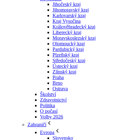
Jihočeský kraj
Jihomoravský kraj
Karlovarský kraj
Kraj Vysočina
Králověhradecký kraj
Liberecký kraj
Moravskoslezský kraj
Olomoucký kraj
Pardubický kraj
Plzeňský kraj
Středočeský kraj
Ústecký kraj
Zlínský kraj
Praha
Brno
Ostrava
Školství
Zdravotnictví
Politika
O počasí
Volby 2026
Zahraničí
Evropa
Slovensko