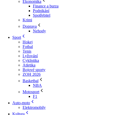
Ekonomika
Finance a burza
Podnikání
Spotřebitel
Krimi
Doprava
Nehody
Sport
Hokej
Fotbal
Tenis
Lyžování
Cyklistika
Atletika
Bojové sporty
ZOH 2026
Basketbal
NBA
Motosport
F1
Auto-moto
Elektromobily
Kultura