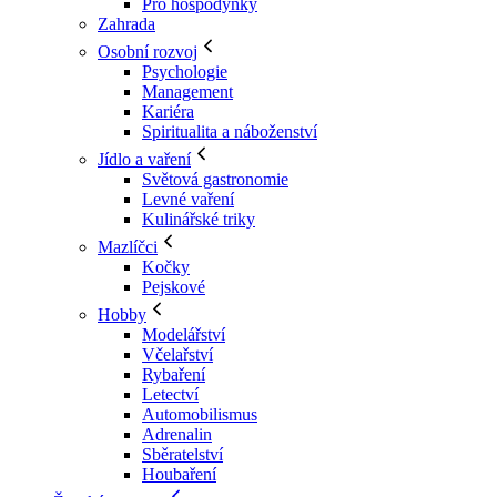
Pro hospodyňky
Zahrada
Osobní rozvoj
Psychologie
Management
Kariéra
Spiritualita a náboženství
Jídlo a vaření
Světová gastronomie
Levné vaření
Kulinářské triky
Mazlíčci
Kočky
Pejskové
Hobby
Modelářství
Včelařství
Rybaření
Letectví
Automobilismus
Adrenalin
Sběratelství
Houbaření