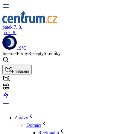
pátek 7. 8.
pá 7. 8.
19°C
Internet
Firmy
Recepty
Slovníky
Přihlášení
Zprávy
Domácí
Regionální