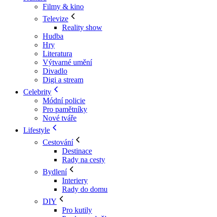
Filmy & kino
Televize
Reality show
Hudba
Hry
Literatura
Výtvarné umění
Divadlo
Digi a stream
Celebrity
Módní policie
Pro pamětníky
Nové tváře
Lifestyle
Cestování
Destinace
Rady na cesty
Bydlení
Interiery
Rady do domu
DIY
Pro kutily