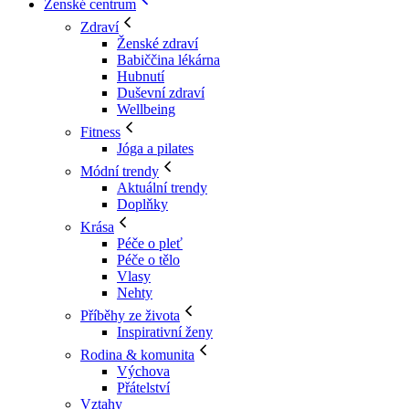
Ženské centrum
Zdraví
Ženské zdraví
Babiččina lékárna
Hubnutí
Duševní zdraví
Wellbeing
Fitness
Jóga a pilates
Módní trendy
Aktuální trendy
Doplňky
Krása
Péče o pleť
Péče o tělo
Vlasy
Nehty
Příběhy ze života
Inspirativní ženy
Rodina & komunita
Výchova
Přátelství
Vztahy