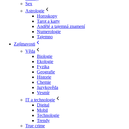
Sex
Astrologie
Horoskopy
Tarot a karty
Andělé a tajemná znamení
Numerologie
Tajemno
Zajímavosti
Věda
Biologie
Ekologie
Fyzika
Geografie
Historie
Chemie
Jazykověda
Vesmír
IT a technologie
Digital
Mobil
Technologie
Trendy
True crime