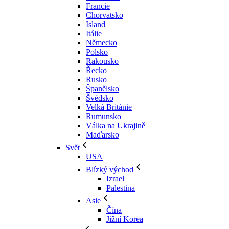
Francie
Chorvatsko
Island
Itálie
Německo
Polsko
Rakousko
Řecko
Rusko
Španělsko
Švédsko
Velká Británie
Rumunsko
Válka na Ukrajině
Maďarsko
Svět
USA
Blízký východ
Izrael
Palestina
Asie
Čína
Jižní Korea