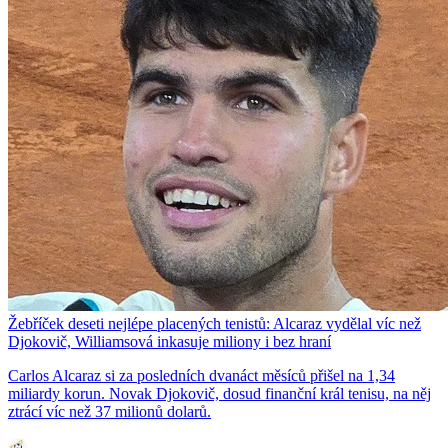
Žebříček deseti nejlépe placených tenistů: Alcaraz vydělal víc než
Djokovič, Williamsová inkasuje miliony i bez hraní
Carlos Alcaraz si za posledních dvanáct měsíců přišel na 1,34
miliardy korun. Novak Djokovič, dosud finanční král tenisu, na něj
ztrácí víc než 37 milionů dolarů.