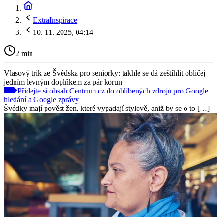
ExtraInspirace
10. 11. 2025, 04:14
2 min
Vlasový trik ze Švédska pro seniorky: takhle se dá zeštíhlit obličej
jedním levným doplňkem za pár korun
Přidejte si obsah Centrum.cz do oblíbených zdrojů pro Google
hledání a Google zprávy
Švédky mají pověst žen, které vypadají stylově, aniž by se o to […]