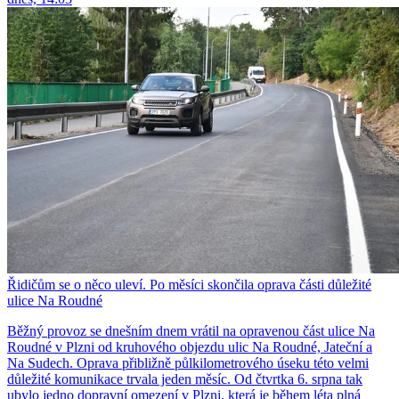
Řidičům se o něco uleví. Po měsíci skončila oprava části důležité
ulice Na Roudné
Běžný provoz se dnešním dnem vrátil na opravenou část ulice Na
Roudné v Plzni od kruhového objezdu ulic Na Roudné, Jateční a
Na Sudech. Oprava přibližně půlkilometrového úseku této velmi
důležité komunikace trvala jeden měsíc. Od čtvrtka 6. srpna tak
ubylo jedno dopravní omezení v Plzni, která je během léta plná