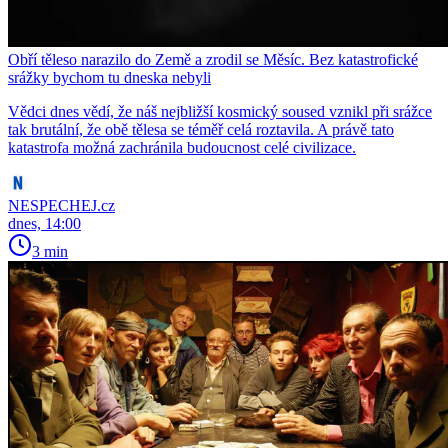
Obří těleso narazilo do Země a zrodil se Měsíc. Bez katastrofické
srážky bychom tu dneska nebyli
Vědci dnes vědí, že náš nejbližší kosmický soused vznikl při srážce
tak brutální, že obě tělesa se téměř celá roztavila. A právě tato
katastrofa možná zachránila budoucnost celé civilizace.
NESPECHEJ.cz
dnes, 14:00
3 min