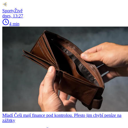
SportyŽivě
dnes, 13:27
4 min
Mladí Češi mají finance pod kontrolou. Přesto jim chybí peníze na
zážitky