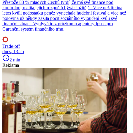
Přestože 83 % mladých Čechů tvrdí, že má své finance pod
kontrolou, realita jejich rozpočtů bývá složitější. Více než třetina
letos kvůli nedostatku peněz vynechala hudební festival a více než
polovina už někdy zažila pocit sociálního vyloučení kvůli své
finanční situaci. Vyplývá to z průzkumu agentury Ipsos pro
Garanční systém finančního trhu.
Trade-off
dnes, 13:25
2 min
Reklama