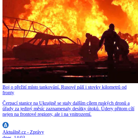
Boj o přežití místo tankování. Rusové pálí i stovky kilometrů od
fronty
Čerpací stanice na Ukrajině se staly dalším cílem ruských dronů a
úřady za jediný měsíc zaznamenaly desítky útoků. Údery přitom cílí
nejen na frontové regiony, ale i na vnitrozemí.
Aktuálně.cz - Zprávy
dnes, 14:03