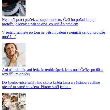
Nejhorší prací prášek ze supermarketu. Češi ho pořád kupují,
protože je levný a pak se diví, co udělá s prádlem
V regálu sáhnete po tom největším balení s nejnižší cenou, protože
proč […]
Ani náhrdelník, ani řetízek: tenhle šperk letos nosí Češky po 60 a
rozzáří jim obličej
Do šperkovnice sahá ráno skoro každá žena a většinou vytáhne
přesně to samé co včera. Přitom stačí jedna...