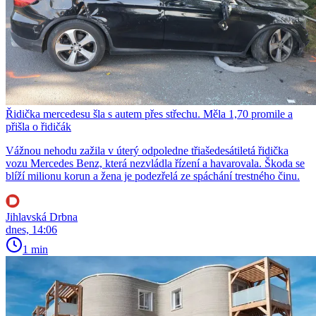
Řidička mercedesu šla s autem přes střechu. Měla 1,70 promile a
přišla o řidičák
Vážnou nehodu zažila v úterý odpoledne třiašedesátiletá řidička
vozu Mercedes Benz, která nezvládla řízení a havarovala. Škoda se
blíží milionu korun a žena je podezřelá ze spáchání trestného činu.
Jihlavská Drbna
dnes, 14:06
1 min