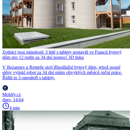
Zedníci jsou minulostí: 3 lidé s tablety postavili ve Francii bytový
dům pro 12 rodin za 34 dní pomocí 3D tisku
V Bezannes u Remeše stojí třípodlažní bytový dům, jehož nosné
stěny vytiskl robot za 34 dní místo obvyklých měsíců ruční práce.
Řídili to 3 operátoři s tablety.
Mobify.cz
dnes, 14:04
4 min