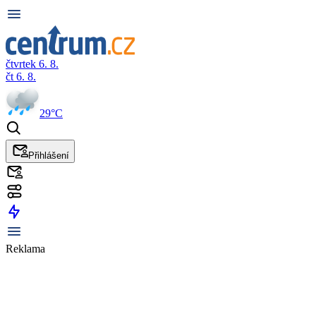
čtvrtek 6. 8.
čt 6. 8.
29°C
Přihlášení
Reklama