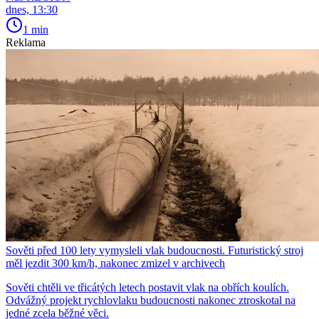
dnes, 13:30
1 min
Reklama
Sověti před 100 lety vymysleli vlak budoucnosti. Futuristický stroj
měl jezdit 300 km/h, nakonec zmizel v archivech
Sověti chtěli ve třicátých letech postavit vlak na obřích koulích.
Odvážný projekt rychlovlaku budoucnosti nakonec ztroskotal na
jedné zcela běžné věci.