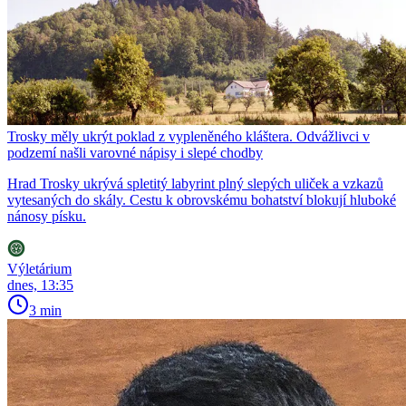
Trosky měly ukrýt poklad z vypleněného kláštera. Odvážlivci v
podzemí našli varovné nápisy i slepé chodby
Hrad Trosky ukrývá spletitý labyrint plný slepých uliček a vzkazů
vytesaných do skály. Cestu k obrovskému bohatství blokují hluboké
nánosy písku.
Výletárium
dnes, 13:35
3 min