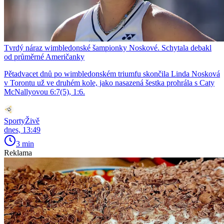
Tvrdý náraz wimbledonské šampionky Noskové. Schytala debakl
od průměrné Američanky
Pětadvacet dnů po wimbledonském triumfu skončila Linda Nosková
v Torontu už ve druhém kole, jako nasazená šestka prohrála s Caty
McNallyovou 6:7(5), 1:6.
SportyŽivě
dnes, 13:49
3 min
Reklama