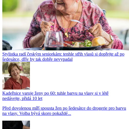
Stylistka radí českým seniorkám: tenhle střih vlasů si dopřejte až po
šedesátce, dřív by tak dobře nevypadal
Kadeřnice varuje ženy po 60: tuhle barvu na vlasy si v létě
nedávejte, přidá 10 let
Před dovolenou míří spousta žen po šedesátce do drogerie pro barvu
na vlasy. Volba bývá skoro pokaždé...