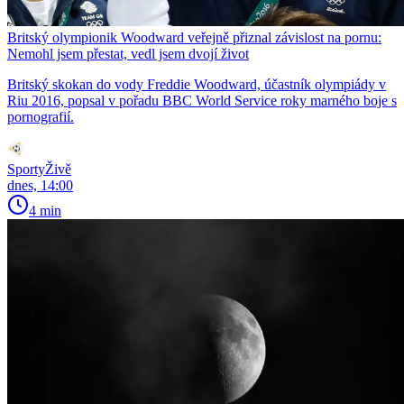
Britský olympionik Woodward veřejně přiznal závislost na pornu:
Nemohl jsem přestat, vedl jsem dvojí život
Britský skokan do vody Freddie Woodward, účastník olympiády v
Riu 2016, popsal v pořadu BBC World Service roky marného boje s
pornografií.
SportyŽivě
dnes, 14:00
4 min