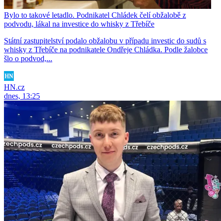
Bylo to takové letadlo. Podnikatel Chládek čelí obžalobě z
podvodu, lákal na investice do whisky z Třebíče
Státní zastupitelství podalo obžalobu v případu investic do sudů s
whisky z Třebíče na podnikatele Ondřeje Chládka. Podle žalobce
šlo o podvod,...
HN.cz
dnes, 13:25