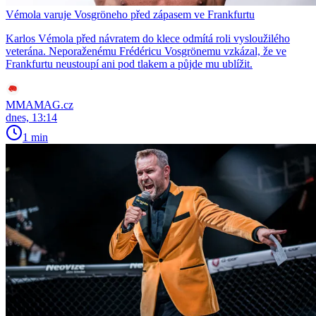
Vémola varuje Vosgröneho před zápasem ve Frankfurtu
Karlos Vémola před návratem do klece odmítá roli vysloužilého
veterána. Neporaženému Frédéricu Vosgrönemu vzkázal, že ve
Frankfurtu neustoupí ani pod tlakem a půjde mu ublížit.
MMAMAG.cz
dnes, 13:14
1 min