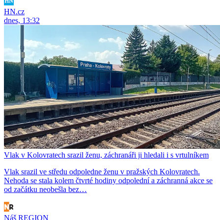
HN.cz
dnes, 13:32
Vlak v Kolovratech srazil ženu, záchranáři ji hledali i s vrtulníkem
Vlak srazil ve středu odpoledne ženu v pražských Kolovratech.
Nehoda se stala kolem čtvrté hodiny odpolední a záchranná akce se
od začátku neobešla bez…
Náš REGION