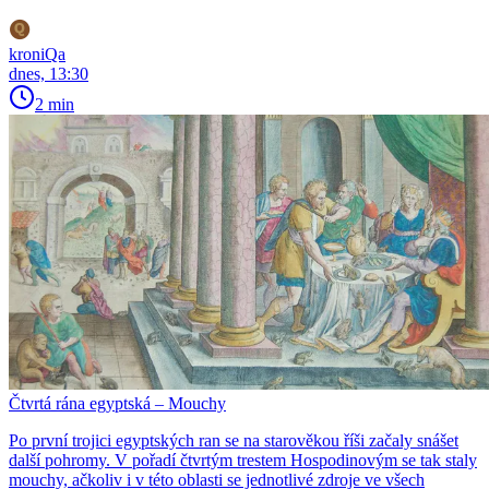
kroniQa
dnes, 13:30
2 min
Čtvrtá rána egyptská – Mouchy
Po první trojici egyptských ran se na starověkou říši začaly snášet
další pohromy. V pořadí čtvrtým trestem Hospodinovým se tak staly
mouchy, ačkoliv i v této oblasti se jednotlivé zdroje ve všech