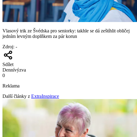
Vlasový trik ze Švédska pro seniorky: takhle se dá zeštíhlit obličej
jedním levným doplňkem za pár korun
Zdroj
:
-
Sdílet
Denní
výzva
0
Reklama
Další články z
ExtraInspirace