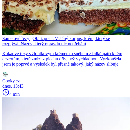
Sametové řezy „Obliž prst”: Vláčný korpus, krém, který se
rozplývá. Název, který opravdu nic nepřehání
Kakaové řezy s žloutkovým krémem a sněhem z bílků patří k těm
dezertům, které zmizí z plechu dřív, než vychladnou. Vyzkoušela
jsem je poprvé a výsledek byl přesně takový, jaký název slibuje.
Cooky.cz
dnes, 13:43
4 min