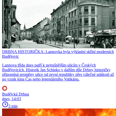
DRBNA HISTORIČKA: Lannovka byla výkladní skříní moderních
Budějovic
Lannova třída dnes patří k nejrušnějším ulicím v Českých
Budějovicích. Historik Jan Schinko v dalším díle Drbny historičky
připomíná proměny ulice od první republiky přes válečné události až
po vznik kina Čas nebo legendárního Vatikánu.
Budějcká Drbna
dnes, 14:03
3 min