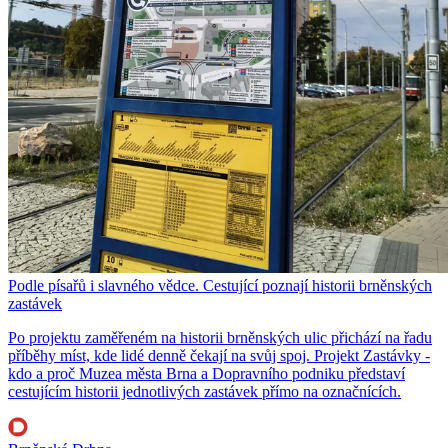
Podle písařů i slavného vědce. Cestující poznají historii brněnských
zastávek
Po projektu zaměřeném na historii brněnských ulic přichází na řadu
příběhy míst, kde lidé denně čekají na svůj spoj. Projekt Zastávky -
kdo a proč Muzea města Brna a Dopravního podniku představí
cestujícím historii jednotlivých zastávek přímo na označnících.