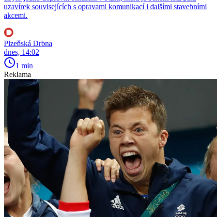
uzavírek souvisejících s opravami komunikací i dalšími stavebními
akcemi.
Plzeňská Drbna
dnes, 14:02
1 min
Reklama