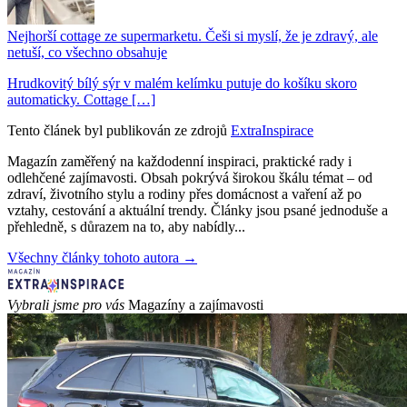
Nejhorší cottage ze supermarketu. Češi si myslí, že je zdravý, ale
netuší, co všechno obsahuje
Hrudkovitý bílý sýr v malém kelímku putuje do košíku skoro
automaticky. Cottage […]
Tento článek byl publikován ze zdrojů
ExtraInspirace
Magazín zaměřený na každodenní inspiraci, praktické rady i
odlehčené zajímavosti. Obsah pokrývá širokou škálu témat – od
zdraví, životního stylu a rodiny přes domácnost a vaření až po
vztahy, cestování a aktuální trendy. Články jsou psané jednoduše a
přehledně, s důrazem na to, aby nabídly...
Všechny články tohoto autora →
Vybrali jsme pro vás
Magazíny a zajímavosti