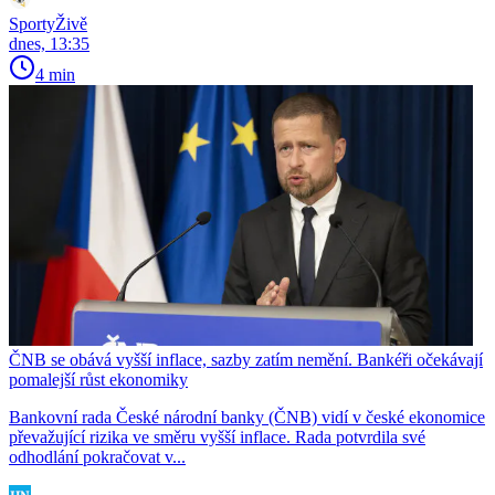
SportyŽivě
dnes, 13:35
4 min
ČNB se obává vyšší inflace, sazby zatím nemění. Bankéři očekávají
pomalejší růst ekonomiky
Bankovní rada České národní banky (ČNB) vidí v české ekonomice
převažující rizika ve směru vyšší inflace. Rada potvrdila své
odhodlání pokračovat v...