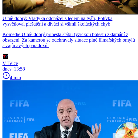
U mě dobrý: Vladyka odcházel s ledem na tváři, Polívka
vysvětloval plešatění a diváci si všimli školáckých chyb
Komedie U mě dobrý přinesla štábu fyzickou bolest i zklamání z
obsazení. Za kamerou se odehrávaly situace plné filmařských omylů
a zajímavých paradoxů.
V Telce
dnes, 13:58
4 min