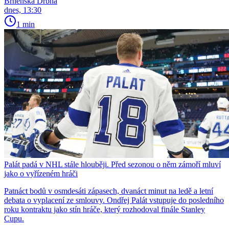
Brněnská Drbna
dnes, 13:30
1 min
Palát padá v NHL stále hlouběji. Před sezonou o něm zámoří mluví
jako o vyřízeném hráči
Patnáct bodů v osmdesáti zápasech, dvanáct minut na ledě a letní
debata o vyplacení ze smlouvy. Ondřej Palát vstupuje do posledního
roku kontraktu jako stín hráče, který rozhodoval finále Stanley
Cupu.