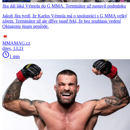
Jíra dál láká Vémolu do G MMA. Terminátor už nastavil podmínku
Jakub Jíra tvrdí, že Karlos Vémola má o spolupráci s G MMA velký
zájem. Terminátor už ale dříve jasně řekl, že bez souhlasu vedení
Oktagonu jinam nepůjde.
MMAMAG.cz
dnes, 13:21
1 min