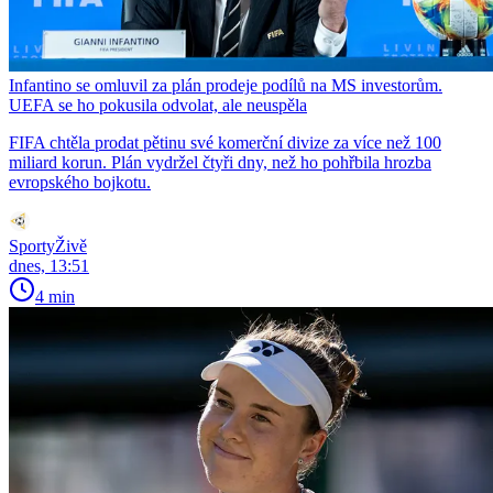
Infantino se omluvil za plán prodeje podílů na MS investorům.
UEFA se ho pokusila odvolat, ale neuspěla
FIFA chtěla prodat pětinu své komerční divize za více než 100
miliard korun. Plán vydržel čtyři dny, než ho pohřbila hrozba
evropského bojkotu.
SportyŽivě
dnes, 13:51
4 min