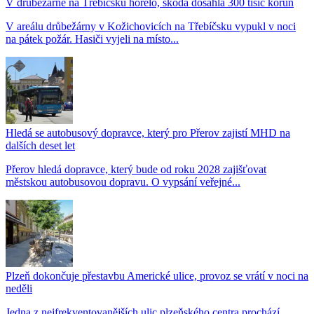
V drůbežárně na Třebíčsku hořelo, škoda dosáhla 300 tisíc korun
V areálu drůbežárny v Kožichovicích na Třebíčsku vypukl v noci
na pátek požár. Hasiči vyjeli na místo...
Hledá se autobusový dopravce, který pro Přerov zajistí MHD na
dalších deset let
Přerov hledá dopravce, který bude od roku 2028 zajišťovat
městskou autobusovou dopravu. O vypsání veřejné...
Plzeň dokončuje přestavbu Americké ulice, provoz se vrátí v noci na
neděli
Jedna z nejfrekventovanějších ulic plzeňského centra prochází