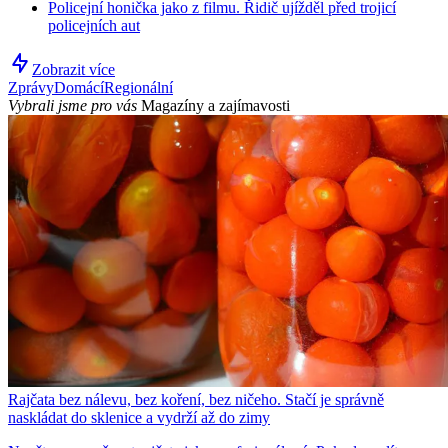
Policejní honička jako z filmu. Řidič ujížděl před trojicí
policejních aut
Zobrazit více
Zprávy
Domácí
Regionální
Vybrali jsme pro vás
Magazíny a zajímavosti
Rajčata bez nálevu, bez koření, bez ničeho. Stačí je správně
naskládat do sklenice a vydrží až do zimy