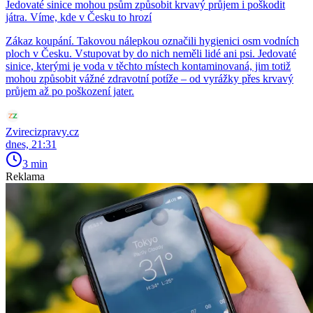
Jedovaté sinice mohou psům způsobit krvavý průjem i poškodit
játra. Víme, kde v Česku to hrozí
Zákaz koupání. Takovou nálepkou označili hygienici osm vodních
ploch v Česku. Vstupovat by do nich neměli lidé ani psi. Jedovaté
sinice, kterými je voda v těchto místech kontaminovaná, jim totiž
mohou způsobit vážné zdravotní potíže – od vyrážky přes krvavý
průjem až po poškození jater.
Zvirecizpravy.cz
dnes, 21:31
3 min
Reklama