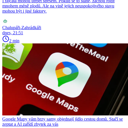
I rajčata mohou utrpět stresem. Pokud se to stane, začnou rodit
mnohem méně plodů. Ale na vině jejich neuspokojivého stavu
mohou být i jiné faktory.
Chalupáři-Zahrádkáři
dnes, 21:51
2 min
Google Mapy vám brzy samy objednají jídlo cestou domů. Stačí se
zeptat a AI zařídí zbytek za vás