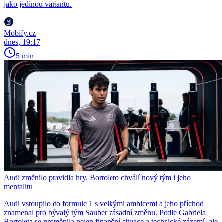
jako jedinou variantu.
Mobify.cz
dnes, 19:17
5 min
Audi změnilo pravidla hry. Bortoleto chválí nový tým i jeho
mentalitu
Audi vstoupilo do formule 1 s velkými ambicemi a jeho příchod
znamenal pro bývalý tým Sauber zásadní změnu. Podle Gabriela
Bortoleta se proměnila nejen finanční situace a technické zázemí, ale