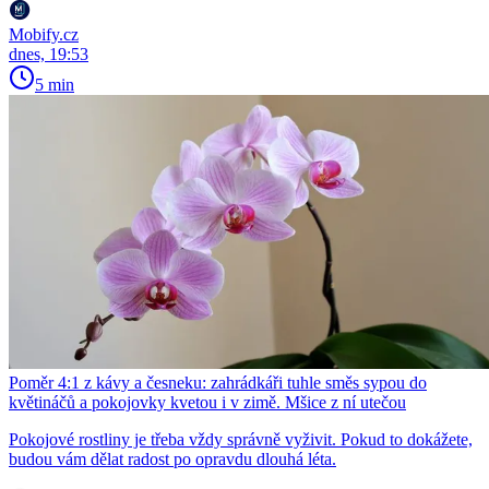
Mobify.cz
dnes, 19:53
5 min
Poměr 4:1 z kávy a česneku: zahrádkáři tuhle směs sypou do
květináčů a pokojovky kvetou i v zimě. Mšice z ní utečou
Pokojové rostliny je třeba vždy správně vyživit. Pokud to dokážete,
budou vám dělat radost po opravdu dlouhá léta.