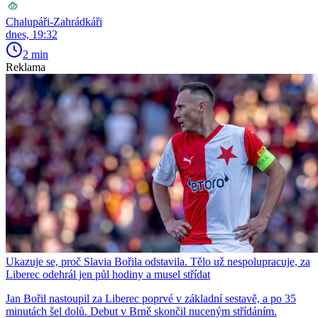
Chalupáři-Zahrádkáři
dnes, 19:32
2 min
Reklama
Ukazuje se, proč Slavia Bořila odstavila. Tělo už nespolupracuje, za
Liberec odehrál jen půl hodiny a musel střídat
Jan Bořil nastoupil za Liberec poprvé v základní sestavě, a po 35
minutách šel dolů. Debut v Brně skončil nuceným střídáním.