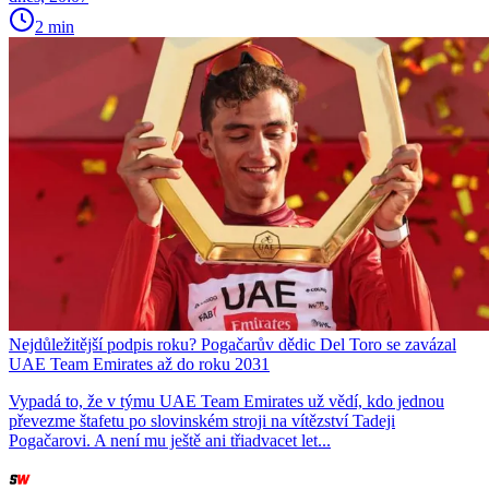
2 min
Nejdůležitější podpis roku? Pogačarův dědic Del Toro se zavázal
UAE Team Emirates až do roku 2031
Vypadá to, že v týmu UAE Team Emirates už vědí, kdo jednou
převezme štafetu po slovinském stroji na vítězství Tadeji
Pogačarovi. A není mu ještě ani třiadvacet let...