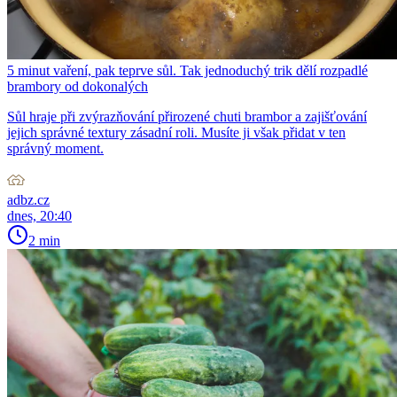
5 minut vaření, pak teprve sůl. Tak jednoduchý trik dělí rozpadlé
brambory od dokonalých
Sůl hraje při zvýrazňování přirozené chuti brambor a zajišťování
jejich správné textury zásadní roli. Musíte ji však přidat v ten
správný moment.
adbz.cz
dnes, 20:40
2 min