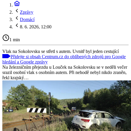
Zprávy
Domácí
8. 6. 2026, 12:00
1 min
Vlak na Sokolovsku se střetl s autem. Uvnitř byl jeden cestující
Přidejte si obsah Centrum.cz do oblíbených zdrojů pro Google
hledání a Google zprávy
Na železničním přejezdu u Louček na Sokolovsku se v neděli večer
srazil osobní vlak s osobním autem. Při nehodě nebyl nikdo zraněn,
řekl krajský…