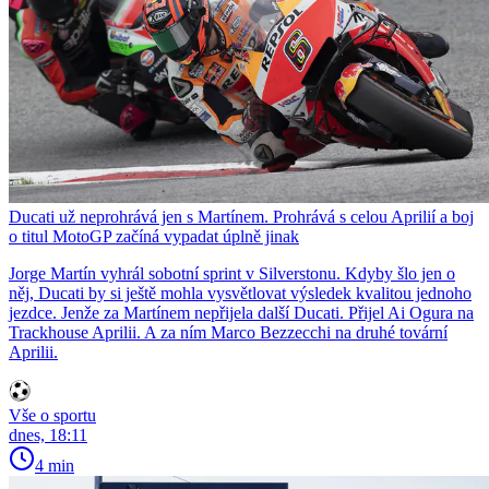
Ducati už neprohrává jen s Martínem. Prohrává s celou Aprilií a boj
o titul MotoGP začíná vypadat úplně jinak
Jorge Martín vyhrál sobotní sprint v Silverstonu. Kdyby šlo jen o
něj, Ducati by si ještě mohla vysvětlovat výsledek kvalitou jednoho
jezdce. Jenže za Martínem nepřijela další Ducati. Přijel Ai Ogura na
Trackhouse Aprilii. A za ním Marco Bezzecchi na druhé tovární
Aprilii.
Vše o sportu
dnes, 18:11
4 min