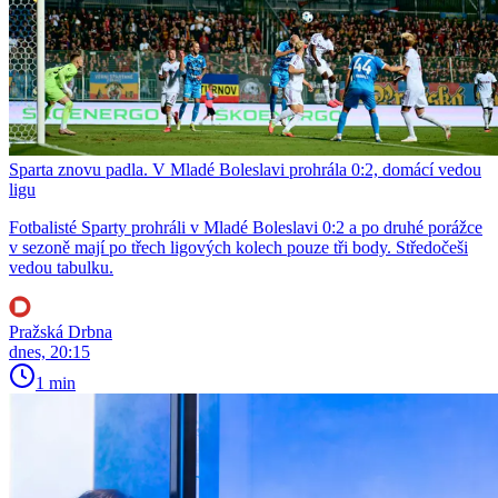
Sparta znovu padla. V Mladé Boleslavi prohrála 0:2, domácí vedou
ligu
Fotbalisté Sparty prohráli v Mladé Boleslavi 0:2 a po druhé porážce
v sezoně mají po třech ligových kolech pouze tři body. Středočeši
vedou tabulku.
Pražská Drbna
dnes, 20:15
1 min