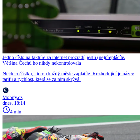
Jedno číslo na faktuře za internet prozradí, jestli (ne)přeplácíte.
Většina Čechů ho nikdy nekontrolovala
Nejde o částku, kterou každý měsíc zaplatíte. Rozhodující je název
tarifu a rychlost, která se za ním skrývá.
Mobify.cz
dnes, 18:14
4 min