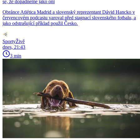
se, že dopadneme jako oni
Obránce Atlética Madrid a slovenský reprezentant Dávid Hancko v
červencovém podcastu varoval před stagnací slovenského fotbalu, a
jako odstrašující příklad použil Česko.
SportyŽivě
dnes, 21:43
3 min