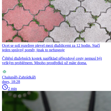
Ocet se solí rozežere plevel mezi dlaždicemi za 12 hodin. Stačí
jeden správný poměr, jinak to nefunguje
Čištění dlažebních kostek například příjezdové cesty nemusí být
velkým problémem. Mnoho prostředků už máte doma.
Chalupáři-Zahrádkáři
dnes, 18:28
2 min