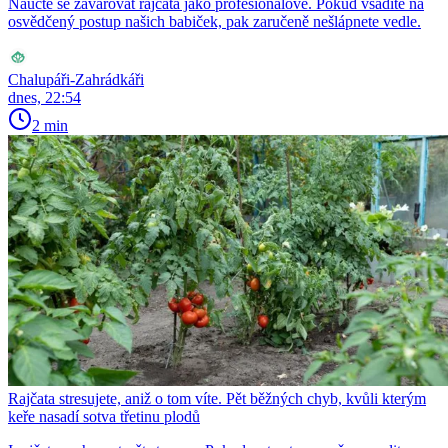
Naučte se zavařovat rajčata jako profesionálové. Pokud vsadíte na
osvědčený postup našich babiček, pak zaručeně nešlápnete vedle.
Chalupáři-Zahrádkáři
dnes, 22:54
2 min
Rajčata stresujete, aniž o tom víte. Pět běžných chyb, kvůli kterým
keře nasadí sotva třetinu plodů