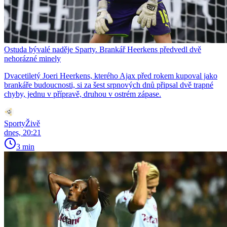
Ostuda bývalé naděje Sparty. Brankář Heerkens předvedl dvě
nehorázné minely
Dvacetiletý Joeri Heerkens, kterého Ajax před rokem kupoval jako
brankáře budoucnosti, si za šest srpnových dnů připsal dvě trapné
chyby, jednu v přípravě, druhou v ostrém zápase.
SportyŽivě
dnes, 20:21
3 min