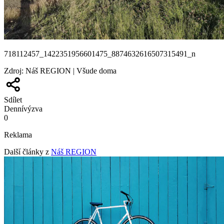
718112457_1422351956601475_8874632616507315491_n
Zdroj
:
Náš REGION | Všude doma
Sdílet
Denní
výzva
0
Reklama
Další články z
Náš REGION