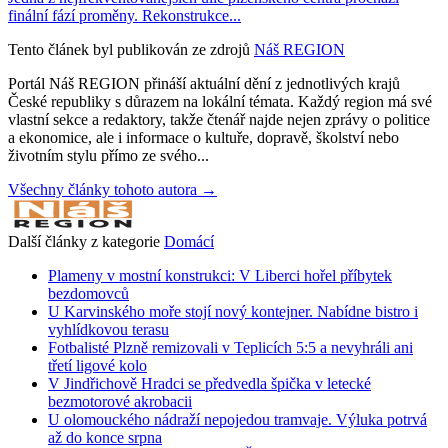
finální fází proměny. Rekonstrukce...
Tento článek byl publikován ze zdrojů
Náš REGION
Portál Náš REGION přináší aktuální dění z jednotlivých krajů
České republiky s důrazem na lokální témata. Každý region má své
vlastní sekce a redaktory, takže čtenář najde nejen zprávy o politice
a ekonomice, ale i informace o kultuře, dopravě, školství nebo
životním stylu přímo ze svého...
Všechny články tohoto autora →
Další články z kategorie
Domácí
Plameny v mostní konstrukci: V Liberci hořel příbytek
bezdomovců
U Karvinského moře stojí nový kontejner. Nabídne bistro i
vyhlídkovou terasu
Fotbalisté Plzně remizovali v Teplicích 5:5 a nevyhráli ani
třetí ligové kolo
V Jindřichově Hradci se předvedla špička v letecké
bezmotorové akrobacii
U olomouckého nádraží nepojedou tramvaje. Výluka potrvá
až do konce srpna