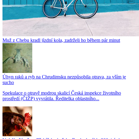
Muž z Chebu kradl jízdní kola, zadrželi ho během pár minut
Úhyn raků a ryb na Chrudimsku nezpůsobila otrava, za vším je
sucho
Spekulace o otravě modrou skalicí Česká inspekce životního
prostředí (ČIŽP) vyvrátila. Ředitelka oblastního...