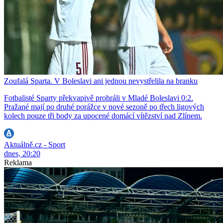
Zoufalá Sparta. V Boleslavi ani jednou nevystřelila na branku
Fotbalisté Sparty překvapivě prohráli v Mladé Boleslavi 0:2.
Pražané mají po druhé porážce v nové sezoně po třech ligových
kolech pouze tři body za upocené domácí vítězství nad Zlínem.
Aktuálně.cz - Sport
dnes, 20:20
Reklama