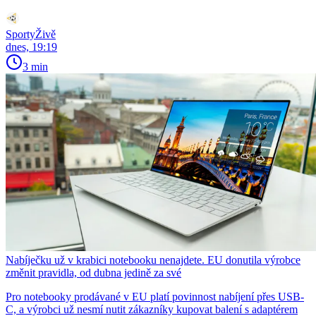
SportyŽivě
dnes, 19:19
3 min
Nabíječku už v krabici notebooku nenajdete. EU donutila výrobce
změnit pravidla, od dubna jedině za své
Pro notebooky prodávané v EU platí povinnost nabíjení přes USB-
C, a výrobci už nesmí nutit zákazníky kupovat balení s adaptérem