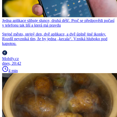
Jedna aplikace slibuje slunce, druhá déšť. Proč se předpovědi počasí
v telefonu tak liší a která má pravdu
Stejné město, stejný den, dvě aplikace, a dvě úplně jiné ikonky.
Rozdíl nevzniká tím, že by jedna „kecala“. Vzniká hluboko pod
kapotou.
Mobify.cz
dnes, 20:42
4 min