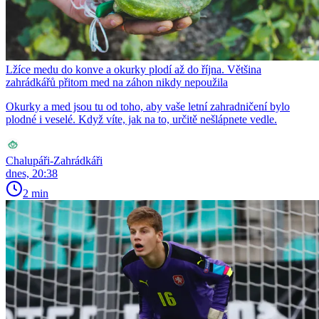
Lžíce medu do konve a okurky plodí až do října. Většina
zahrádkářů přitom med na záhon nikdy nepoužila
Okurky a med jsou tu od toho, aby vaše letní zahradničení bylo
plodné i veselé. Když víte, jak na to, určitě nešlápnete vedle.
Chalupáři-Zahrádkáři
dnes, 20:38
2 min