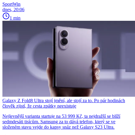
SportWin
dnes, 20:06
1 min
Galaxy Z Fold8 Ultra stojí jmění, ale stojí za to. Po pár hodinách
člověk zjistí, že cesta zpátky neexistuje
Nejlevnější varianta startuje na 53 999 Kč, ta nejdražší se blíží
sedmdesáti tisícům. Samsung za to dává telefon, který se ve
složeném stavu vejde do kapsy snáz než Galaxy S23 Ultra.