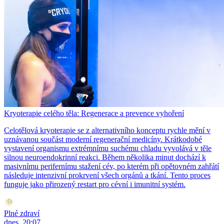
Kryoterapie celého těla: Regenerace a prevence vyhoření
Celotělová kryoterapie se z alternativního konceptu rychle mění v
uznávanou součást moderní regenerační medicíny. Krátkodobé
vystavení organismu extrémnímu suchému chladu vyvolává v těle
silnou neuroendokrinní reakci. Během několika minut dochází k
masivnímu perifernímu stažení cév, po kterém při opětovném zahřátí
následuje intenzivní prokrvení všech orgánů a tkání. Tento proces
funguje jako přirozený restart pro cévní i imunitní systém.
Plné zdraví
dnes, 20:07