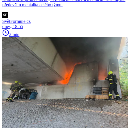
především mentalita celého týmu.
SvětFormule.cz
dnes, 18:55
2 min