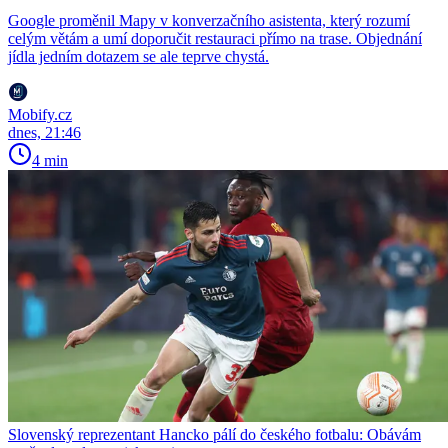
Google proměnil Mapy v konverzačního asistenta, který rozumí
celým větám a umí doporučit restauraci přímo na trase. Objednání
jídla jedním dotazem se ale teprve chystá.
Mobify.cz
dnes, 21:46
4 min
Slovenský reprezentant Hancko pálí do českého fotbalu: Obávám