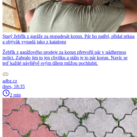
Starý žebřík z garáže za stopadesát korun. Pár ho natřel, přidal prkna
a obývák vypadá jako z katalogu
Žebřík z garážového prodeje za korun přetvořil pár v nádhernou
polici. Zabralo jim to jen chvilku a stálo je to pár korun. Navíc se
teď každé návštěvě svým dílem můžou pochlubit.
adbz.cz
dnes, 18:35
2 min