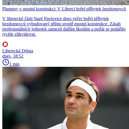
Plameny v mostní konstrukci: V Liberci hořel příbytek bezdomovců
V liberecké části Staré Pavlovice dnes večer hořel příbytek
bezdomovců vybudovaný přímo uvnitř mostní konstrukce. Zásah
profesionálních jednotek zamezil dalším škodám a požár se podařilo
rychle zlikvidovat.
Liberecká Drbna
dnes, 18:52
1 min