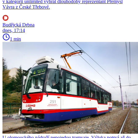
v kategorii unlimited vyhrál dlouhodobý reprezentant Přemysl
Vávra z České Třebové.
Budějcká Drbna
dnes, 17:14
1 min
U olomouckého nádraží nepojedou tramvaje. Výluka potrvá až do