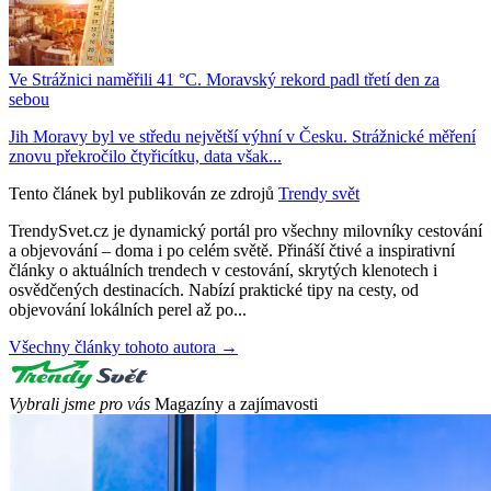
Ve Strážnici naměřili 41 °C. Moravský rekord padl třetí den za
sebou
Jih Moravy byl ve středu největší výhní v Česku. Strážnické měření
znovu překročilo čtyřicítku, data však...
Tento článek byl publikován ze zdrojů
Trendy svět
TrendySvet.cz je dynamický portál pro všechny milovníky cestování
a objevování – doma i po celém světě. Přináší čtivé a inspirativní
články o aktuálních trendech v cestování, skrytých klenotech i
osvědčených destinacích. Nabízí praktické tipy na cesty, od
objevování lokálních perel až po...
Všechny články tohoto autora →
Vybrali jsme pro vás
Magazíny a zajímavosti