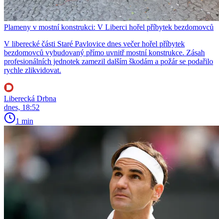
Plameny v mostní konstrukci: V Liberci hořel příbytek bezdomovců
V liberecké části Staré Pavlovice dnes večer hořel příbytek
bezdomovců vybudovaný přímo uvnitř mostní konstrukce. Zásah
profesionálních jednotek zamezil dalším škodám a požár se podařilo
rychle zlikvidovat.
Liberecká Drbna
dnes, 18:52
1 min