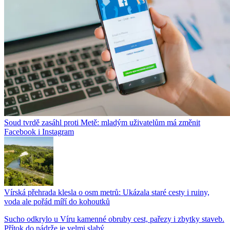
Soud tvrdě zasáhl proti Metě: mladým uživatelům má změnit
Facebook i Instagram
Vírská přehrada klesla o osm metrů: Ukázala staré cesty i ruiny,
voda ale pořád míří do kohoutků
Sucho odkrylo u Víru kamenné obruby cest, pařezy i zbytky staveb.
Přítok do nádrže je velmi slabý,...