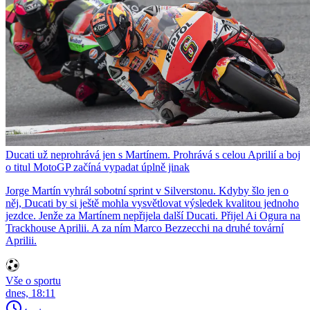
Ducati už neprohrává jen s Martínem. Prohrává s celou Aprilií a boj
o titul MotoGP začíná vypadat úplně jinak
Jorge Martín vyhrál sobotní sprint v Silverstonu. Kdyby šlo jen o
něj, Ducati by si ještě mohla vysvětlovat výsledek kvalitou jednoho
jezdce. Jenže za Martínem nepřijela další Ducati. Přijel Ai Ogura na
Trackhouse Aprilii. A za ním Marco Bezzecchi na druhé tovární
Aprilii.
Vše o sportu
dnes, 18:11