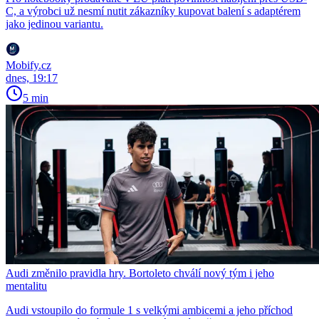
C, a výrobci už nesmí nutit zákazníky kupovat balení s adaptérem
jako jedinou variantu.
Mobify.cz
dnes, 19:17
5 min
Audi změnilo pravidla hry. Bortoleto chválí nový tým i jeho
mentalitu
Audi vstoupilo do formule 1 s velkými ambicemi a jeho příchod