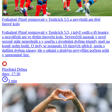
Fotbalisté Plzně remizovali v Teplicích 5:5 a nevyhráli ani třetí
ligové kolo
Fotbalisté Plzně remizovali v Teplicích 5:5, i když vedli o tři branky,
a nezvítězili ani ve třetím ligovém kole. Severočeši naopak v nové
sezoně stále neprohráli a v součtu s úvodními dvěma triumfy mají na
kontě sedm bodů. O trefy se postaralo 10 různých střelců, spolu s
dalšími dvěma zápasy jde o utkání s druhým nejvyšším počtem gólů
v samostatné lize.
Plzeňská Drbna
dnes, 17:30
3 min