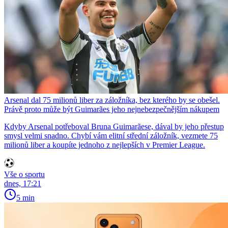
Arsenal dal 75 milionů liber za záložníka, bez kterého by se obešel.
Právě proto může být Guimarães jeho nejnebezpečnějším nákupem
Kdyby Arsenal potřeboval Bruna Guimarãese, dával by jeho přestup
smysl velmi snadno. Chybí vám elitní střední záložník, vezmete 75
milionů liber a koupíte jednoho z nejlepších v Premier League.
Vše o sportu
dnes, 17:21
5 min