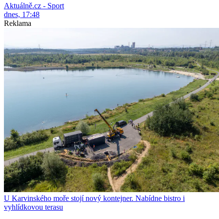
Aktuálně.cz - Sport
dnes, 17:48
Reklama
U Karvinského moře stojí nový kontejner. Nabídne bistro i
vyhlídkovou terasu