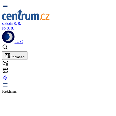
sobota 8. 8.
so 8. 8.
24°C
Přihlášení
Reklama