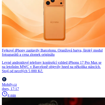
Fejkové iPhony zaplavily Barcelonu. Oranžová barva, široký modul
fotoaparátů a cena zlomek originálu
Levné androidové telefony kopírující vzhled iPhonu 17 Pro Max se
na letošním MWC v Barceloně objevily hned na několika stáncích.
Stojí od necelých 5 000 Kč.
Mobify.cz
dnes, 17:17
4 min