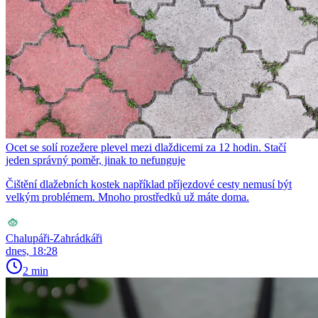
Ocet se solí rozežere plevel mezi dlaždicemi za 12 hodin. Stačí
jeden správný poměr, jinak to nefunguje
Čištění dlažebních kostek například příjezdové cesty nemusí být
velkým problémem. Mnoho prostředků už máte doma.
Chalupáři-Zahrádkáři
dnes, 18:28
2 min