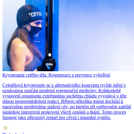
Kryoterapie celého těla: Regenerace a prevence vyhoření
Celotělová kryoterapie se z alternativního konceptu rychle mění v
uznávanou součást moderní regenerační medicíny. Krátkodobé
vystavení organismu extrémnímu suchému chladu vyvolává v těle
silnou neuroendokrinní reakci. Během několika minut dochází k
masivnímu perifernímu stažení cév, po kterém při opětovném zahřátí
následuje intenzivní prokrvení všech orgánů a tkání. Tento proces
funguje jako přirozený restart pro cévní i imunitní systém.