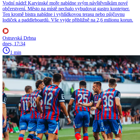
Vodní nádrž Karvinské moře nabídne svým návštěvníkům nové
občerstvení. Město na místě nechalo vybudovat gastro kontejner.
Ten kromě bistra nabídne i vyhlídkovou terasu nebo půjčovnu
lodiček a paddleboardů. Vše vyjde přibližně na 2,6 milionu korun.
Ostravská Drbna
dnes, 17:34
1 min