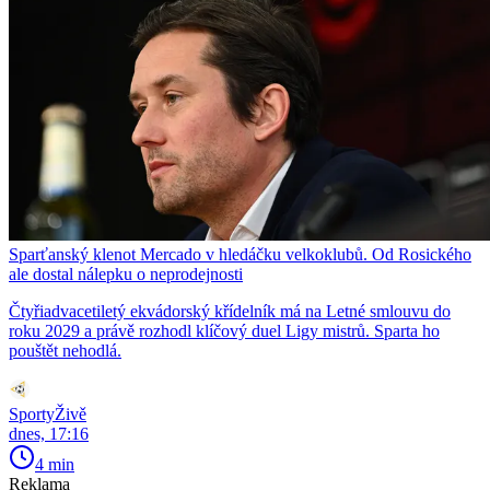
Sparťanský klenot Mercado v hledáčku velkoklubů. Od Rosického
ale dostal nálepku o neprodejnosti
Čtyřiadvacetiletý ekvádorský křídelník má na Letné smlouvu do
roku 2029 a právě rozhodl klíčový duel Ligy mistrů. Sparta ho
pouštět nehodlá.
SportyŽivě
dnes, 17:16
4 min
Reklama