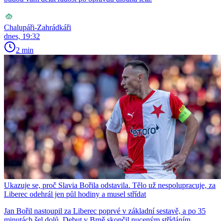
Chalupáři-Zahrádkáři
dnes, 19:32
2 min
Ukazuje se, proč Slavia Bořila odstavila. Tělo už nespolupracuje, za
Liberec odehrál jen půl hodiny a musel střídat
Jan Bořil nastoupil za Liberec poprvé v základní sestavě, a po 35
minutách šel dolů. Debut v Brně skončil nuceným střídáním.