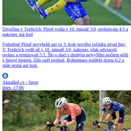
Divočina v Teplicích. Plzeň vedla v 10. minutě 3:0, prohrávala 4:5 a
nakonec má bod
Fotbalisté Plzně nevyhráli ani ve 3. kole nového ročníku první ligy.
V Teplicích vedli už v 10. minutě 3:0, nakonec však odvraceli
prohru a remizovali 5:5. Šlo o duel s druhým nejvyšším počtem gólů
v ligové historii. Zlín opět prohrál, Bohemians podlehl doma 0:2 a
stále nemá ani bod.
Aktuálně.cz - Sport
dnes, 17:06