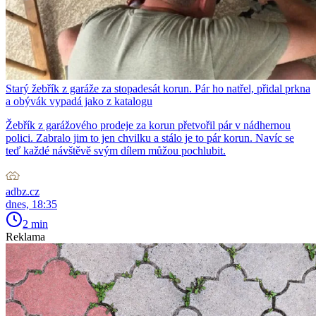
Starý žebřík z garáže za stopadesát korun. Pár ho natřel, přidal prkna
a obývák vypadá jako z katalogu
Žebřík z garážového prodeje za korun přetvořil pár v nádhernou
polici. Zabralo jim to jen chvilku a stálo je to pár korun. Navíc se
teď každé návštěvě svým dílem můžou pochlubit.
adbz.cz
dnes, 18:35
2 min
Reklama