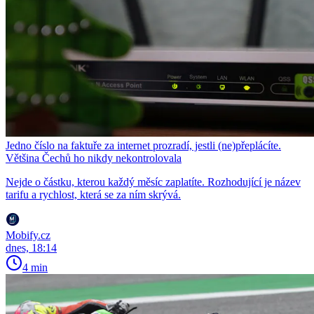
Jedno číslo na faktuře za internet prozradí, jestli (ne)přeplácíte.
Většina Čechů ho nikdy nekontrolovala
Nejde o částku, kterou každý měsíc zaplatíte. Rozhodující je název
tarifu a rychlost, která se za ním skrývá.
Mobify.cz
dnes, 18:14
4 min