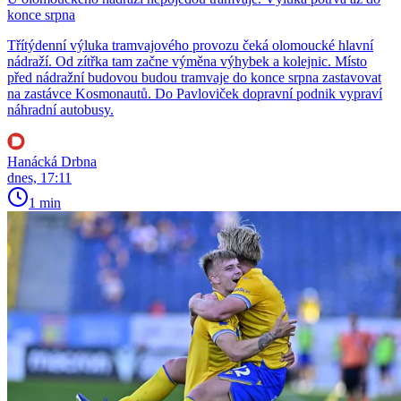
konce srpna
Třítýdenní výluka tramvajového provozu čeká olomoucké hlavní
nádraží. Od zítřka tam začne výměna výhybek a kolejnic. Místo
před nádražní budovou budou tramvaje do konce srpna zastavovat
na zastávce Kosmonautů. Do Pavloviček dopravní podnik vypraví
náhradní autobusy.
Hanácká Drbna
dnes, 17:11
1 min