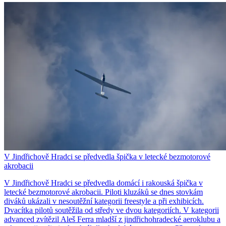
V Jindřichově Hradci se předvedla špička v letecké bezmotorové
akrobacii
V Jindřichově Hradci se předvedla domácí i rakouská špička v
letecké bezmotorové akrobacii. Piloti kluzáků se dnes stovkám
diváků ukázali v nesoutěžní kategorii freestyle a při exhibicích.
Dvacítka pilotů soutěžila od středy ve dvou kategoriích. V kategorii
advanced zvítězil Aleš Ferra mladší z jindřichohradecké aeroklubu a