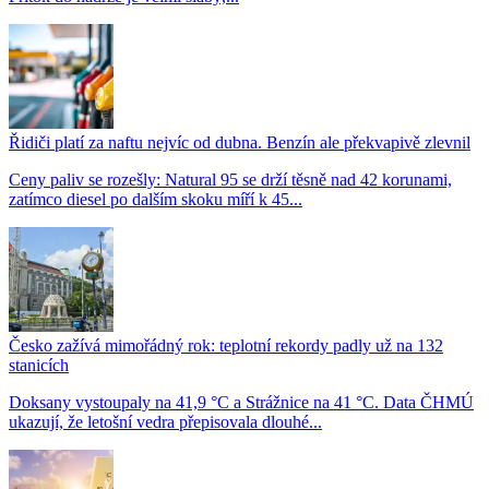
Řidiči platí za naftu nejvíc od dubna. Benzín ale překvapivě zlevnil
Ceny paliv se rozešly: Natural 95 se drží těsně nad 42 korunami,
zatímco diesel po dalším skoku míří k 45...
Česko zažívá mimořádný rok: teplotní rekordy padly už na 132
stanicích
Doksany vystoupaly na 41,9 °C a Strážnice na 41 °C. Data ČHMÚ
ukazují, že letošní vedra přepisovala dlouhé...