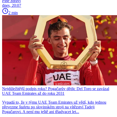
Plné zdraví
dnes, 20:07
2 min
Nejdůležitější podpis roku? Pogačarův dědic Del Toro se zavázal
UAE Team Emirates až do roku 2031
Vypadá to, že v týmu UAE Team Emirates už vědí, kdo jednou
převezme štafetu po slovinském stroji na vítězství Tadeji
Pogačarovi. A není mu ještě ani třiadvacet let...