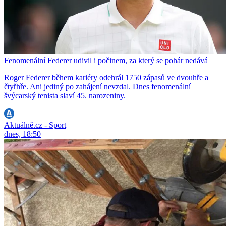
Fenomenální Federer udivil i počinem, za který se pohár nedává
Roger Federer během kariéry odehrál 1750 zápasů ve dvouhře a
čtyřhře. Ani jediný po zahájení nevzdal. Dnes fenomenální
švýcarský tenista slaví 45. narozeniny.
Aktuálně.cz - Sport
dnes, 18:50