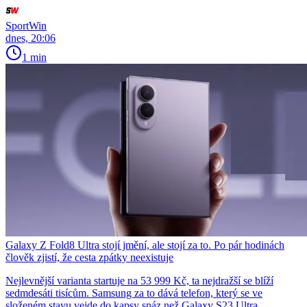
SportWin
dnes, 20:06
1 min
Galaxy Z Fold8 Ultra stojí jmění, ale stojí za to. Po pár hodinách
člověk zjistí, že cesta zpátky neexistuje
Nejlevnější varianta startuje na 53 999 Kč, ta nejdražší se blíží
sedmdesáti tisícům. Samsung za to dává telefon, který se ve
složeném stavu vejde do kapsy snáz než Galaxy S23 Ultra.