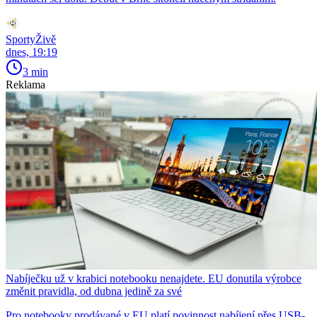
SportyŽivě
dnes, 19:19
3 min
Reklama
Nabíječku už v krabici notebooku nenajdete. EU donutila výrobce
změnit pravidla, od dubna jedině za své
Pro notebooky prodávané v EU platí povinnost nabíjení přes USB-