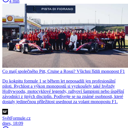
4 min
Co mají společného Pitt, Cruise a Rossi? Všichni řídili monopost F1
Do kokpitu formule 1 se během let neposadili jen profesionální
piloti. Rychlost a výkon monopostů si vyzkoušely také hvězdy
Hollywoodu, motocyklové legendy, rallyoví šampioni nebo úspěšní
závodníci z jiných disciplín. Podívejte se na známé osobnosti, které
dostaly jedinečnou příležitost usednout za volant monopostu F1.
SvětFormule.cz
dnes, 18:09