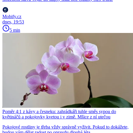
Mobify.cz
dnes, 19:53
5 min
Poměr 4:1 z kávy a česneku: zahrádkáři tuhle směs sypou do
květináčů a pokojovky kvetou i v zimě. Mšice z ní utečou
Pokojové rostliny je třeba vždy správně vyživit. Pokud to dokážete,
budou vám dělat radost po opravdu dlouhá léta.