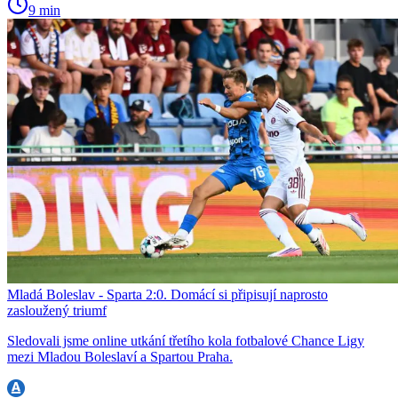
9 min
Mladá Boleslav - Sparta 2:0. Domácí si připisují naprosto
zasloužený triumf
Sledovali jsme online utkání třetího kola fotbalové Chance Ligy
mezi Mladou Boleslaví a Spartou Praha.