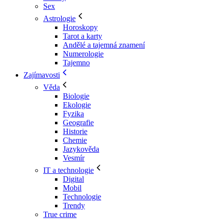
Sex
Astrologie
Horoskopy
Tarot a karty
Andělé a tajemná znamení
Numerologie
Tajemno
Zajímavosti
Věda
Biologie
Ekologie
Fyzika
Geografie
Historie
Chemie
Jazykověda
Vesmír
IT a technologie
Digital
Mobil
Technologie
Trendy
True crime