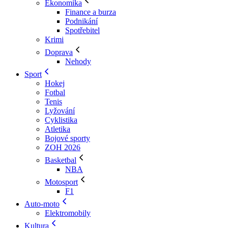
Ekonomika
Finance a burza
Podnikání
Spotřebitel
Krimi
Doprava
Nehody
Sport
Hokej
Fotbal
Tenis
Lyžování
Cyklistika
Atletika
Bojové sporty
ZOH 2026
Basketbal
NBA
Motosport
F1
Auto-moto
Elektromobily
Kultura