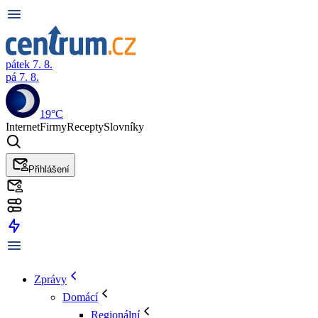
pátek 7. 8.
pá 7. 8.
19°C
Internet
Firmy
Recepty
Slovníky
Přihlášení
Zprávy
Domácí
Regionální