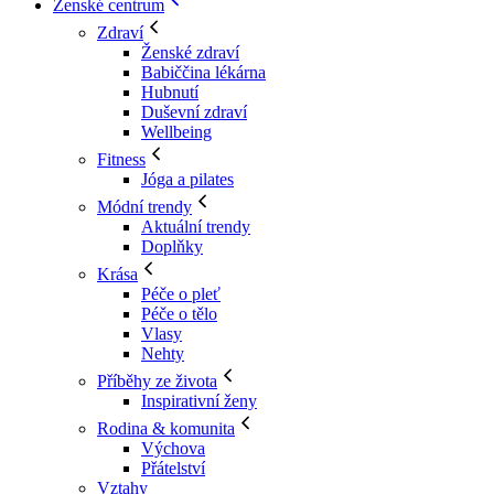
Ženské centrum
Zdraví
Ženské zdraví
Babiččina lékárna
Hubnutí
Duševní zdraví
Wellbeing
Fitness
Jóga a pilates
Módní trendy
Aktuální trendy
Doplňky
Krása
Péče o pleť
Péče o tělo
Vlasy
Nehty
Příběhy ze života
Inspirativní ženy
Rodina & komunita
Výchova
Přátelství
Vztahy