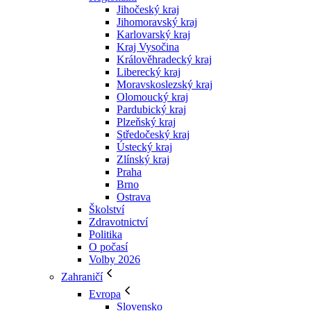
Jihočeský kraj
Jihomoravský kraj
Karlovarský kraj
Kraj Vysočina
Králověhradecký kraj
Liberecký kraj
Moravskoslezský kraj
Olomoucký kraj
Pardubický kraj
Plzeňský kraj
Středočeský kraj
Ústecký kraj
Zlínský kraj
Praha
Brno
Ostrava
Školství
Zdravotnictví
Politika
O počasí
Volby 2026
Zahraničí
Evropa
Slovensko