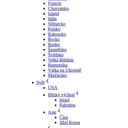
Francie
Chorvatsko
Island
Itálie
Německo
Polsko
Rakousko
Řecko
Rusko
Španělsko
Švédsko
Velká Británie
Rumunsko
Válka na Ukrajině
Maďarsko
Svět
USA
Blízký východ
Izrael
Palestina
Asie
Čína
Jižní Korea