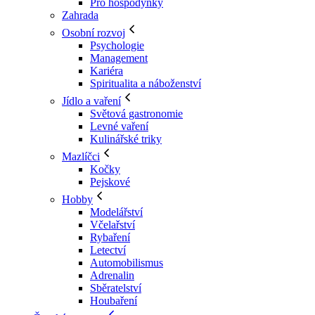
Pro hospodyňky
Zahrada
Osobní rozvoj
Psychologie
Management
Kariéra
Spiritualita a náboženství
Jídlo a vaření
Světová gastronomie
Levné vaření
Kulinářské triky
Mazlíčci
Kočky
Pejskové
Hobby
Modelářství
Včelařství
Rybaření
Letectví
Automobilismus
Adrenalin
Sběratelství
Houbaření