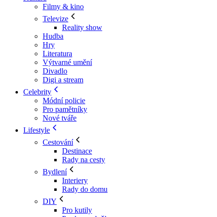
Filmy & kino
Televize
Reality show
Hudba
Hry
Literatura
Výtvarné umění
Divadlo
Digi a stream
Celebrity
Módní policie
Pro pamětníky
Nové tváře
Lifestyle
Cestování
Destinace
Rady na cesty
Bydlení
Interiery
Rady do domu
DIY
Pro kutily