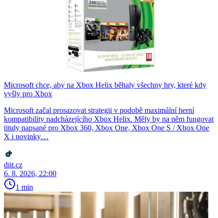
Microsoft chce, aby na Xbox Helix běhaly všechny hry, které kdy
vyšly pro Xbox
Microsoft začal prosazovat strategii v podobě maximální herní
kompatibility nadcházejícího Xbox Helix. Měly by na něm fungovat
tituly napsané pro Xbox 360, Xbox One, Xbox One S / Xbox One
X i novinky…
diit.cz
6. 8. 2026, 22:00
1 min