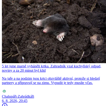
5 let jsme marně vyháněli krtka. Zahradník vzal kuchyňský odpad,
noviny a za 20 minut byl klid
Na jaře a na podzim jsou krtci obzvláště aktivní, protože si hledají
partnery a připravují se na zimu. Vypudit je tedy musíte včas.
Chalupáři-Zahrádkáři
6. 8. 2026, 20:45