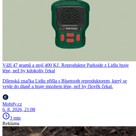
Váží 47 gramů a stojí 400 Kč. Reproduktor Parkside z Lidlu hraje
lépe, než by kdokoliv čekal
Dílenská značka Lidlu přišla s Bluetooth reproduktorem, který se
vejde do dlaně a hraje mnohem lépe, než by člověk čekal.
Mobify.cz
6. 8. 2026, 21:08
3 min
Reklama