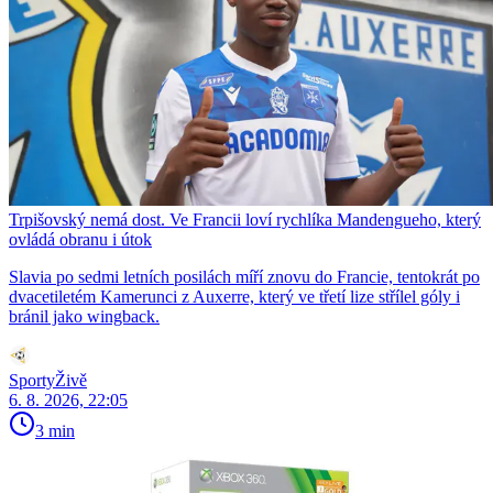
Trpišovský nemá dost. Ve Francii loví rychlíka Mandengueho, který
ovládá obranu i útok
Slavia po sedmi letních posilách míří znovu do Francie, tentokrát po
dvacetiletém Kamerunci z Auxerre, který ve třetí lize střílel góly i
bránil jako wingback.
SportyŽivě
6. 8. 2026, 22:05
3 min