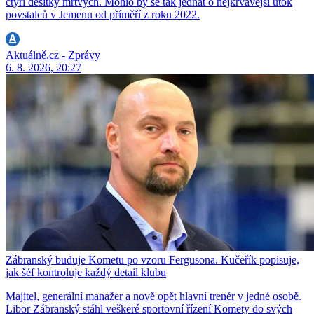
čtyři desítky mrtvých. Mohlo by se tak jednat o nejkrvavější útok
povstalců v Jemenu od příměří z roku 2022.
Aktuálně.cz - Zprávy
6. 8. 2026, 20:27
Zábranský buduje Kometu po vzoru Fergusona. Kučeřík popisuje,
jak šéf kontroluje každý detail klubu
Majitel, generální manažer a nově opět hlavní trenér v jedné osobě.
Libor Zábranský stáhl veškeré sportovní řízení Komety do svých