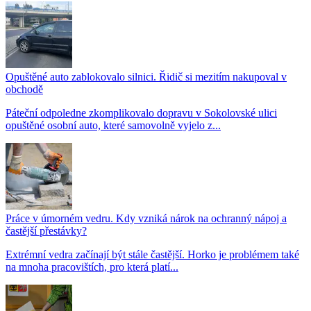
Opuštěné auto zablokovalo silnici. Řidič si mezitím nakupoval v
obchodě
Páteční odpoledne zkomplikovalo dopravu v Sokolovské ulici
opuštěné osobní auto, které samovolně vyjelo z...
Práce v úmorném vedru. Kdy vzniká nárok na ochranný nápoj a
častější přestávky?
Extrémní vedra začínají být stále častější. Horko je problémem také
na mnoha pracovištích, pro která platí...