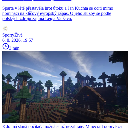
Sparta v létě přestavěla hrot útoku a Jan Kuchta se ocitl mimo
nominaci na klíčový evropský zápas. O jeho služby se podle
polských zdrojů zajímá Legia Varšava.
SportyŽivě
6. 8. 2026, 19:57
3 min
Kdo má starší počítač, možná si už nezahraje. Minecraft poprvé za