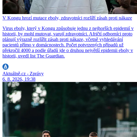
V Kongu hrozí mutace eboly, zdravotníci rozšíří zásah proti nákaze
Virus eboly, který v Kongu způsobuje jednu z nejhorších epidemií v
historii, by mohl mutovat, varují zdravotníci. Afričtí odborníci proto
plánují výrazně rozšířit zásah proti nákaze, včetně vyhledávání
pacientů přímo v domácnostech. Počet potvrzených případů už
překročil 4000 a podle úřadů jde o druhou největší epidemii eboly v
historii, uvedl list The Guardian.
Aktuálně.cz - Zprávy
6. 8. 2026, 19:38