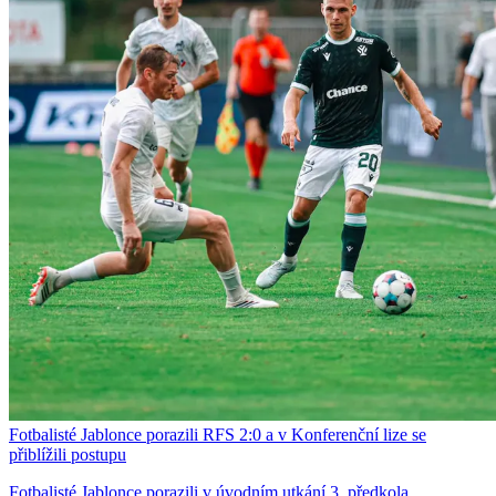
Fotbalisté Jablonce porazili RFS 2:0 a v Konferenční lize se
přiblížili postupu
Fotbalisté Jablonce porazili v úvodním utkání 3. předkola