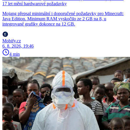
17 let mění hardwarové požadavky
Mojang přepsal minimální i doporučené požadavky pro Minecraft:
Java Edition. Minimum RAM vyskočilo ze 2 GB na 8, u
integrované grafiky dokonce na 12 GB.
Mobify.cz
6. 8. 2026, 19:46
4 min