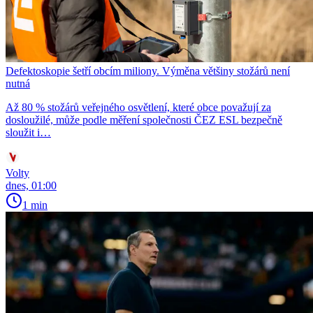
Defektoskopie šetří obcím miliony. Výměna většiny stožárů není
nutná
Až 80 % stožárů veřejného osvětlení, které obce považují za
dosloužilé, může podle měření společnosti ČEZ ESL bezpečně
sloužit i…
Volty
dnes, 01:00
1 min