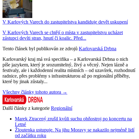
V Karlových Varech do zastupitelstva kandiduje devět uskupení
V Karlových Varech se chtějí o místa v zastupitelstvu ucházet
zástupci devíti stran, hnutí či koalic. Před...
Tento článek byl publikován ze zdrojů
Karlovarská Drbna
Karlovarský kraj má svá specifika – a Karlovarská Drbna o nich
píše jazykem, který je srozumitelný, živý a věcný. Nejen lázně a
festivaly, ale i každodenní realita místních – od uzavírek, rozhodnutí
radnice, přes problémy s infrastrukturou až po regionální příběhy,
které by jinak zůstaly...
Všechny články tohoto autora →
Další články z kategorie
Regionální
Marek Ztracený zrušil kvůli suchu ohňostroj po koncertu na
Letné
Žloutenka ustupuje. Na jihu Moravy se nakazilo nejméně lidí
od začátku roku