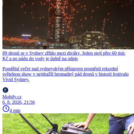
89 dronů se v Sydney zřítilo mezi diváky. Jeden stojí přes 60 tisíc
Kč a po pádu do vody je úplně na odpis
Pondělní večer nad sydneyským přístavem proměnil rekordní
světelnou show v nejdražší hromadný pád dronů v historii festivalu
Vivid Sydney.
Mobify.cz
6. 8. 2026, 21:56
4 min