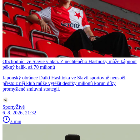
Obchodníci ze Slavie v akci. Z nechtěného Hashioky může kápnout
pěkný balík, až 70 milionů
Japonský obránce Daiki Hashioka ve Slavii sportovně neuspěl,
přesto z něj klub může vytěžit desítky milionů korun díky
promyšlené smluvní strategii.
SportyŽivě
6. 8. 2026, 21:32
3 min