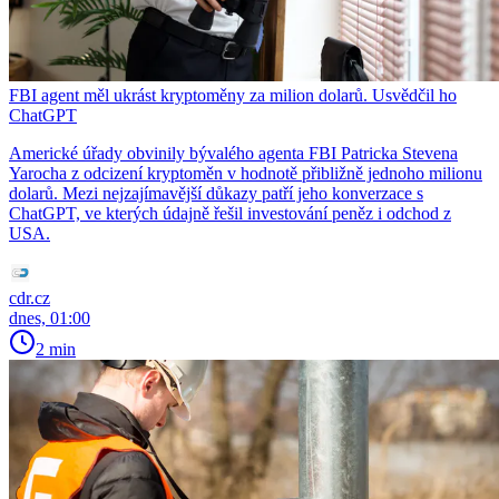
FBI agent měl ukrást kryptoměny za milion dolarů. Usvědčil ho
ChatGPT
Americké úřady obvinily bývalého agenta FBI Patricka Stevena
Yarocha z odcizení kryptoměn v hodnotě přibližně jednoho milionu
dolarů. Mezi nejzajímavější důkazy patří jeho konverzace s
ChatGPT, ve kterých údajně řešil investování peněz i odchod z
USA.
cdr.cz
dnes, 01:00
2 min