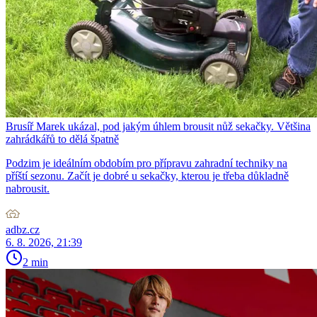
Brusíř Marek ukázal, pod jakým úhlem brousit nůž sekačky. Většina
zahrádkářů to dělá špatně
Podzim je ideálním obdobím pro přípravu zahradní techniky na
příští sezonu. Začít je dobré u sekačky, kterou je třeba důkladně
nabrousit.
adbz.cz
6. 8. 2026, 21:39
2 min