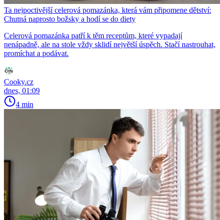
Ta nejpoctivější celerová pomazánka, která vám připomene dětství:
Chutná naprosto božsky a hodí se do diety
Celerová pomazánka patří k těm receptům, které vypadají
nenápadně, ale na stole vždy sklidí největší úspěch. Stačí nastrouhat,
promíchat a podávat.
Cooky.cz
dnes, 01:09
4 min