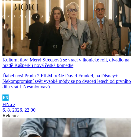
Kulturní tipy: Meryl Streepová se vrací v ikonické roli, divadlo na
hradě Kašperk i nová česká komedie
Ďábel nosí Pradu 2 FILM, režie David Frankel, na Disney+
Nekompromisní svět vysoké módy se po dvaceti letech od prvního
dílu vrátil. Nesmlouvavá...
HN.cz
6. 8. 2026, 22:00
Reklama