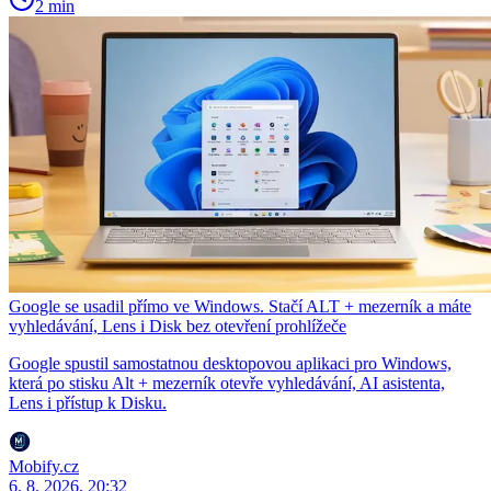
2 min
Google se usadil přímo ve Windows. Stačí ALT + mezerník a máte
vyhledávání, Lens i Disk bez otevření prohlížeče
Google spustil samostatnou desktopovou aplikaci pro Windows,
která po stisku Alt + mezerník otevře vyhledávání, AI asistenta,
Lens i přístup k Disku.
Mobify.cz
6. 8. 2026, 20:32