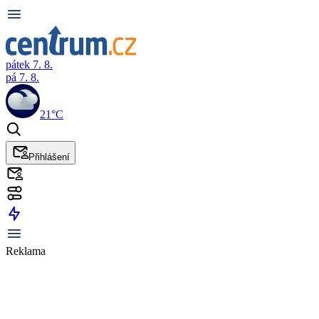
pátek 7. 8.
pá 7. 8.
21°C
Přihlášení
Reklama