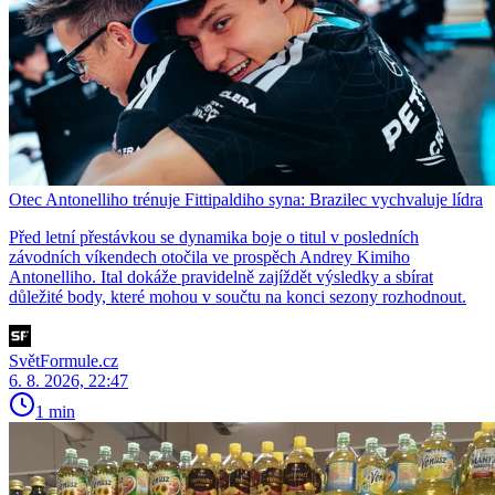
Otec Antonelliho trénuje Fittipaldiho syna: Brazilec vychvaluje lídra
Před letní přestávkou se dynamika boje o titul v posledních
závodních víkendech otočila ve prospěch Andrey Kimiho
Antonelliho. Ital dokáže pravidelně zajíždět výsledky a sbírat
důležité body, které mohou v součtu na konci sezony rozhodnout.
SvětFormule.cz
6. 8. 2026, 22:47
1 min