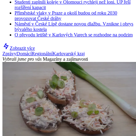
Studenti zaplnili koleje v Olomouci rychleji než loni. UP řeší
rozšíření kapacit
Příměstské vlaky v Praze a okolí budou od roku 2030
provozovat České dráhy
Náměstí v České Lípě dostane novou dlažbu. Vznikne i obrys
bývalého kostela
O převodu letiště v Karlových Varech se rozhodne na podzim
Zobrazit více
Zprávy
Domácí
Regionální
Karlovarský kraj
Vybrali jsme pro vás
Magazíny a zajímavosti