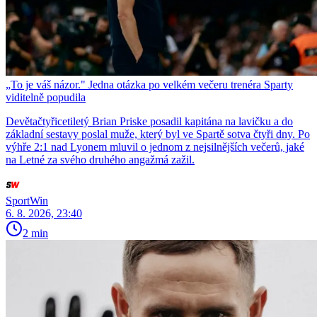
„To je váš názor." Jedna otázka po velkém večeru trenéra Sparty
viditelně popudila
Devětačtyřicetiletý Brian Priske posadil kapitána na lavičku a do
základní sestavy poslal muže, který byl ve Spartě sotva čtyři dny. Po
výhře 2:1 nad Lyonem mluvil o jednom z nejsilnějších večerů, jaké
na Letné za svého druhého angažmá zažil.
SportWin
6. 8. 2026, 23:40
2 min