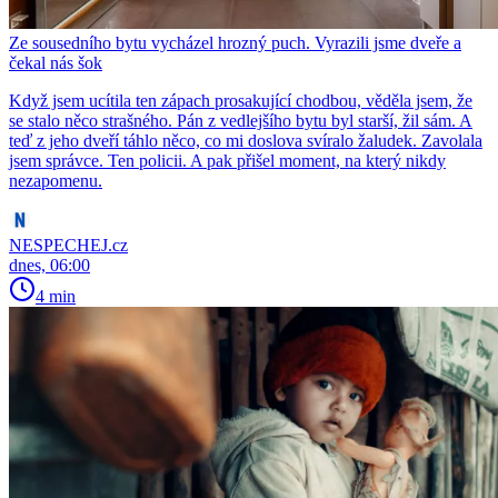
Ze sousedního bytu vycházel hrozný puch. Vyrazili jsme dveře a
čekal nás šok
Když jsem ucítila ten zápach prosakující chodbou, věděla jsem, že
se stalo něco strašného. Pán z vedlejšího bytu byl starší, žil sám. A
teď z jeho dveří táhlo něco, co mi doslova svíralo žaludek. Zavolala
jsem správce. Ten policii. A pak přišel moment, na který nikdy
nezapomenu.
NESPECHEJ.cz
dnes, 06:00
4 min