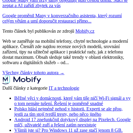
Google Mapy vám brzy samy objednají jídlo cestou domů. Stačí se
zeptat a AI zařídí zbytek za vás
Google proměnil Mapy v konverzačního asistenta, který rozumí
celým větám a umí doporučit restauraci přímo...
Tento článek byl publikován ze zdrojů
Mobify.cz
Web se zaměřuje na mobilní telefony, chytré technologie a moderní
aplikace. Čtenáři zde najdou recenze nových modelů, srovnání
zařízení, tipy na užitečné aplikace i praktické rady, jak z telefonu
dostat maximum. Obsah sleduje také trendy v oblasti elektroniky,
softwaru a digitálních služeb – od...
Všechny články tohoto autora →
Další články z kategorie
IT a technologie
Běžné věci v domácnosti, které vám tiše ničí Wi-Fi signál a vy
o tom nemáte tušení. Řešení je poměrně snadné
Polsko hlásí nejméně nehod v historii. Experti se ale přou,
jestli za tím stojí tvrdší tresty, nebo něco jiného
Android 17 znefunkčnil dotykový displej na Pixelech. Google
mlčí, uživatelé zuří a řešení zatím neexistuje
Všimli jste si? Pro Windows 11 už zase stačí jenom 8 GB.