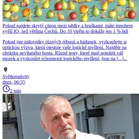
Pokud najdete skrytý citron mezi jablky a hruškami, máte mnohem
vyšší IQ, než většina Čechů. Do 10 vteřin to dokáže jen 1 % lidí
Pokud jste milovníky různých rébusů a hádanek, vyzkoušejte si
optickou výzvu, která otestuje vaše logické myšlení. Najděte na
obrázku nevítaného hosta. Různé testy, které mají potrápit váš
mozek a vyzkoušet schopnosti logického myšlení, jsou na [...]...
Světkreativity
dnes, 06:55
2 min