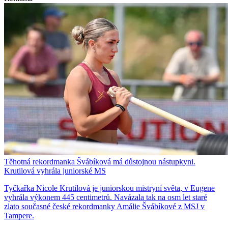
Těhotná rekordmanka Švábíková má důstojnou nástupkyni.
Krutilová vyhrála juniorské MS
Tyčkařka Nicole Krutilová je juniorskou mistryní světa, v Eugene
vyhrála výkonem 445 centimetrů. Navázala tak na osm let staré
zlato současné české rekordmanky Amálie Švábíkové z MSJ v
Tampere.