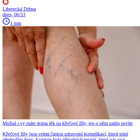
Liberecká Drbna
dnes, 06:53
1 min
Možná i vy máte doma lék na křečové žíly, jen o něm zatím nevíte
Křečové žíly jsou velmi častou zdravotní komplikací, která trápí
především ženy. Existuje řada přírodních terapií, která nás sice