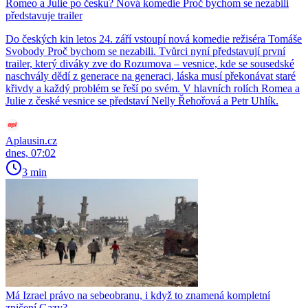
Romeo a Julie po česku? Nová komedie Proč bychom se nezabili
představuje trailer
Do českých kin letos 24. září vstoupí nová komedie režiséra Tomáše
Svobody Proč bychom se nezabili. Tvůrci nyní představují první
trailer, který diváky zve do Rozumova – vesnice, kde se sousedské
naschvály dědí z generace na generaci, láska musí překonávat staré
křivdy a každý problém se řeší po svém. V hlavních rolích Romea a
Julie z české vesnice se představí Nelly Řehořová a Petr Uhlík.
Aplausin.cz
dnes, 07:02
3 min
Má Izrael právo na sebeobranu, i když to znamená kompletní
zničení Gazy?