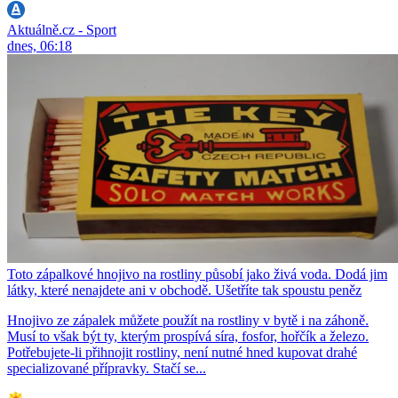
Aktuálně.cz - Sport
dnes, 06:18
Toto zápalkové hnojivo na rostliny působí jako živá voda. Dodá jim
látky, které nenajdete ani v obchodě. Ušetříte tak spoustu peněz
Hnojivo ze zápalek můžete použít na rostliny v bytě i na záhoně.
Musí to však být ty, kterým prospívá síra, fosfor, hořčík a železo.
Potřebujete-li přihnojit rostliny, není nutné hned kupovat drahé
specializované přípravky. Stačí se...