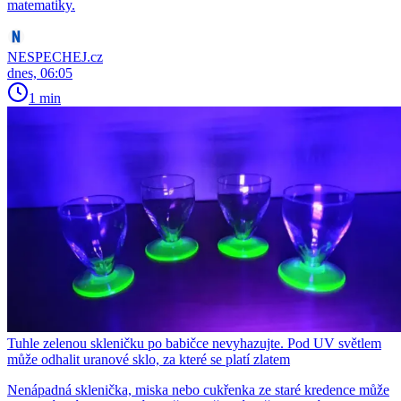
matematiky.
NESPECHEJ.cz
dnes, 06:05
1 min
Tuhle zelenou skleničku po babičce nevyhazujte. Pod UV světlem
může odhalit uranové sklo, za které se platí zlatem
Nenápadná sklenička, miska nebo cukřenka ze staré kredence může