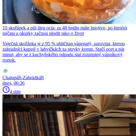
10 skořápek a půl litru octa: za 48 hodin máte hnojivo, po kterém
rajčata a okurky začnou plodit jako o život
Vaječná skořápka je z 95 % uhličitan vápenatý, surovina, kterou
zahradníci kupují v lahvičkách za stovky korun. Stačí ocet a pár
minut, aby se z kuchyňského odpadu stal rozpustný vápníkový
roztok.
Chalupáři-Zahrádkáři
dnes, 06:36
4 min