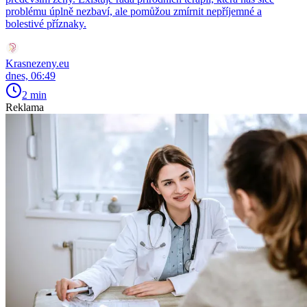
problému úplně nezbaví, ale pomůžou zmírnit nepříjemné a
bolestivé příznaky.
Krasnezeny.eu
dnes, 06:49
2 min
Reklama