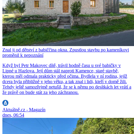
Znal ji od dětství z babiččina okna. Zpustlou stavbu po kameníkovi
proměnil k nepoznání
Když byl Petr Makovec dítě, trávil hodně času u své babičky v
Lipné u Hazlova. Její dům stál naproti Kamence, staré stavbě,
kterou měl odmala prakticky před očima. Bydlela v ní rodina, jejíž
dcera byla přibližně v jeho věku, a tak znal i lidi, kteří v domě žili.
Tehdy ještě samozřejmě netušil, že se k němu po desítkách let vrátí a
že právě on bude stát za jeho záchranou.
Aktuálně.cz - Magazín
dnes, 06:54