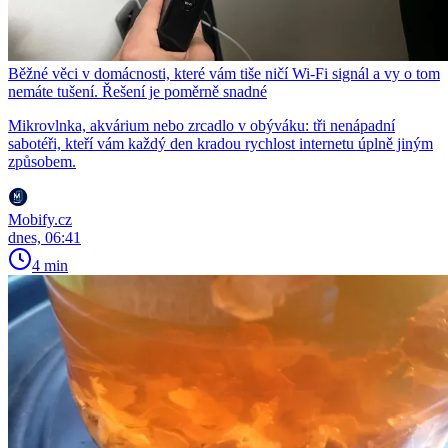
Běžné věci v domácnosti, které vám tiše ničí Wi-Fi signál a vy o tom
nemáte tušení. Řešení je poměrně snadné
Mikrovlnka, akvárium nebo zrcadlo v obýváku: tři nenápadní
sabotéři, kteří vám každý den kradou rychlost internetu úplně jiným
způsobem.
Mobify.cz
dnes, 06:41
4 min