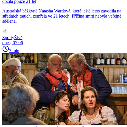
dožila pouze 21 let
Australská běžkyně Natasha Wardová, která ještě letos závodila na
středních tratích, zemřela ve 21 letech. Příčina smrti nebyla veřejně
sdělena.
SportyŽivě
dnes, 07:06
3 min