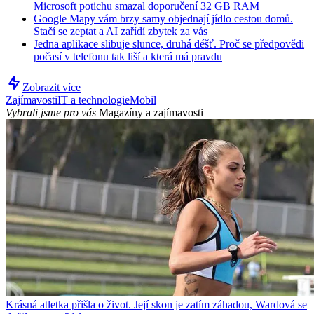
Microsoft potichu smazal doporučení 32 GB RAM
Google Mapy vám brzy samy objednají jídlo cestou domů.
Stačí se zeptat a AI zařídí zbytek za vás
Jedna aplikace slibuje slunce, druhá déšť. Proč se předpovědi
počasí v telefonu tak liší a která má pravdu
Zobrazit více
Zajímavosti
IT a technologie
Mobil
Vybrali jsme pro vás
Magazíny a zajímavosti
Krásná atletka přišla o život. Její skon je zatím záhadou, Wardová se