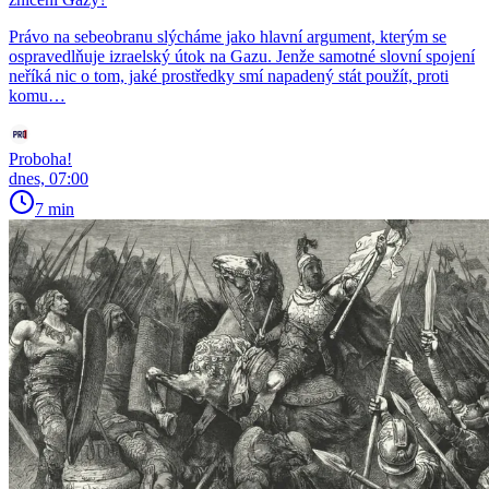
Právo na sebeobranu slýcháme jako hlavní argument, kterým se
ospravedlňuje izraelský útok na Gazu. Jenže samotné slovní spojení
neříká nic o tom, jaké prostředky smí napadený stát použít, proti
komu…
Proboha!
dnes, 07:00
7 min