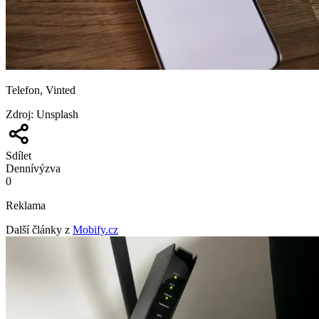
Telefon, Vinted
Zdroj
:
Unsplash
Sdílet
Denní
výzva
0
Reklama
Další články z
Mobify.cz