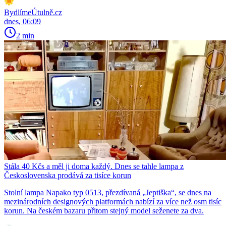
BydlímeÚtulně.cz
dnes, 06:09
2 min
Stála 40 Kčs a měl ji doma každý. Dnes se tahle lampa z
Československa prodává za tisíce korun
Stolní lampa Napako typ 0513, přezdívaná „Jeptiška“, se dnes na
mezinárodních designových platformách nabízí za více než osm tisíc
korun. Na českém bazaru přitom stejný model seženete za dva.