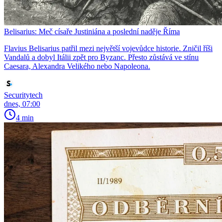
Belisarius: Meč císaře Justiniána a poslední naděje Říma
Flavius Belisarius patřil mezi největší vojevůdce historie. Zničil říši
Vandalů a dobyl Itálii zpět pro Byzanc. Přesto zůstává ve stínu
Caesara, Alexandra Velikého nebo Napoleona.
Securitytech
dnes, 07:00
4 min