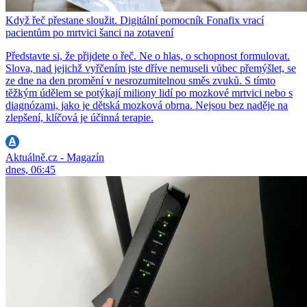
Když řeč přestane sloužit. Digitální pomocník Fonafix vrací
pacientům po mrtvici šanci na zotavení
Představte si, že přijdete o řeč. Ne o hlas, o schopnost formulovat.
Slova, nad jejichž vyřčením jste dříve nemuseli vůbec přemýšlet, se
ze dne na den promění v nesrozumitelnou směs zvuků. S tímto
těžkým údělem se potýkají miliony lidí po mozkové mrtvici nebo s
diagnózami, jako je dětská mozková obrna. Nejsou bez naděje na
zlepšení, klíčová je účinná terapie.
Aktuálně.cz - Magazín
dnes, 06:45