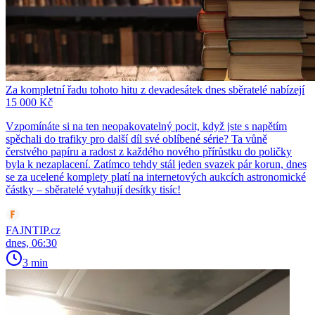
Za kompletní řadu tohoto hitu z devadesátek dnes sběratelé nabízejí
15 000 Kč
Vzpomínáte si na ten neopakovatelný pocit, když jste s napětím
spěchali do trafiky pro další díl své oblíbené série? Ta vůně
čerstvého papíru a radost z každého nového přírůstku do poličky
byla k nezaplacení. Zatímco tehdy stál jeden svazek pár korun, dnes
se za ucelené komplety platí na internetových aukcích astronomické
částky – sběratelé vytahují desítky tisíc!
FAJNTIP.cz
dnes, 06:30
3 min