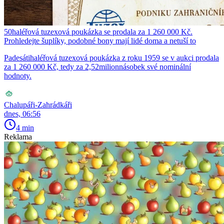
50haléřová tuzexová poukázka se prodala za 1 260 000 Kč.
Prohledejte šuplíky, podobné bony mají lidé doma a netuší to
Padesátihaléřová tuzexová poukázka z roku 1959 se v aukci prodala
za 1 260 000 Kč, tedy za 2,52milionnásobek své nominální
hodnoty.
Chalupáři-Zahrádkáři
dnes, 06:56
4 min
Reklama