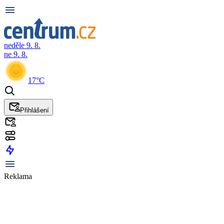
neděle 9. 8.
ne 9. 8.
17°C
Přihlášení
Reklama