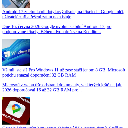
Android 17 znefunkčnil dotykový displej na Pixelech. Google mlčí,
uživatelé zuří a řešení zatím neexistuje
Dne 16. června 2026 Google uvolnil stabilní Android 17 pro
podporované Pixely. Během dvou dnů se na Redditu...
Všimli jste si? Pro Windows 11 už zase stačí jenom 8 GB. Microsoft
potichu smazal doporučení 32 GB RAM
Microsoft z webu tiše odstranil dokumenty, ve kterých ještě na jaře
2026 doporučoval 16 až 32 GB RAM pro...