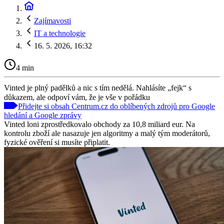
Zajímavosti
IT a technologie
16. 5. 2026, 16:32
4 min
Vinted je plný padělků a nic s tím nedělá. Nahlásíte „fejk“ s
důkazem, ale odpoví vám, že je vše v pořádku
Přidejte si obsah Centrum.cz do oblíbených zdrojů pro Google
hledání a Google zprávy
Vinted loni zprostředkovalo obchody za 10,8 miliard eur. Na
kontrolu zboží ale nasazuje jen algoritmy a malý tým moderátorů,
fyzické ověření si musíte připlatit.