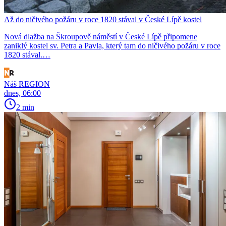
Až do ničivého požáru v roce 1820 stával v České Lípě kostel
Nová dlažba na Škroupově náměstí v České Lípě připomene
zaniklý kostel sv. Petra a Pavla, který tam do ničivého požáru v roce
1820 stával.…
Náš REGION
dnes, 06:00
2 min