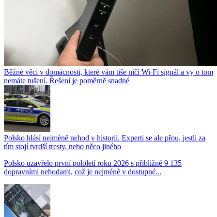
Běžné věci v domácnosti, které vám tiše ničí Wi-Fi signál a vy o tom
nemáte tušení. Řešení je poměrně snadné
Polsko hlásí nejméně nehod v historii. Experti se ale přou, jestli za
tím stojí tvrdší tresty, nebo něco jiného
Polsko uzavřelo první pololetí roku 2026 s přibližně 9 135
dopravními nehodami, což je nejméně v dostupné...