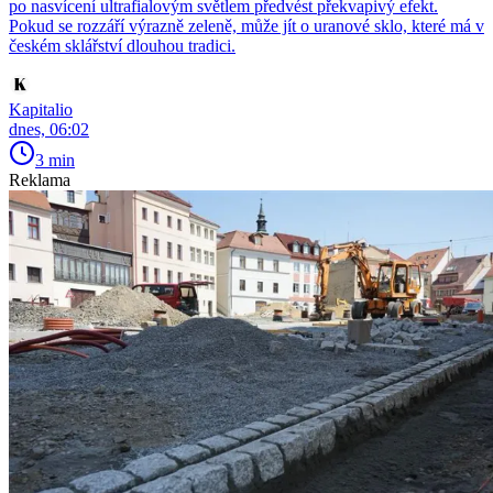
po nasvícení ultrafialovým světlem předvést překvapivý efekt.
Pokud se rozzáří výrazně zeleně, může jít o uranové sklo, které má v
českém sklářství dlouhou tradici.
Kapitalio
dnes, 06:02
3 min
Reklama