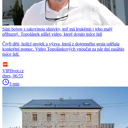
Sám bojuje s rakovinou slinivky, teď má leukémii i jeho malý
příbuzný. Topolánek sdílel video, které dojalo tisíce lidí
Čtyři děti, holící strojek a výzva, která z dojemného gesta udělala
konkrétní pomoc. Video Topolánkových vnoučat za pár dní zasáhlo
tisíce lidí.
VIPživot.cz
dnes, 06:55
3 min