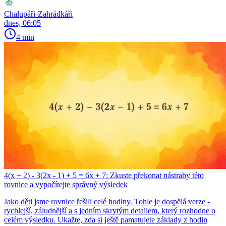
Chalupáři-Zahrádkáři
dnes, 06:05
4 min
4(x + 2) - 3(2x - 1) + 5 = 6x + 7: Zkuste překonat nástrahy této
rovnice a vypočítejte správný výsledek
Jako děti jsme rovnice řešili celé hodiny. Tohle je dospělá verze -
rychlejší, záludnější a s jedním skrytým detailem, který rozhodne o
celém výsledku. Ukažte, zda si ještě pamatujete základy z hodin