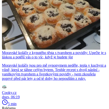
Moravské koláče z kynutého těsta s tvarohem a povidly: Upečte je s
láskou a potěší vás o to víc, když je budete jíst
Moravské koláče jsou pro mě synonymem neděle, tepla v kuchyni a
vůně, která se táhne celým bytem. Tenhle recept s dvojí náplní -
vanilkovým tvarohem a švestkovými povidly - jsem zkoušela
poprvé před pár lety a od té doby ho nepouštím z ruky.
Cooky.cz
dnes, 06:19
5 min
Reklama