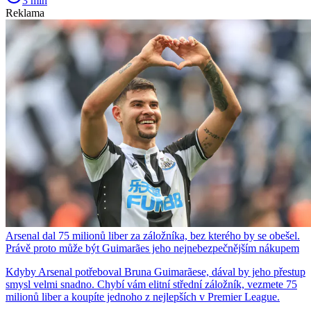
3 min
Reklama
Arsenal dal 75 milionů liber za záložníka, bez kterého by se obešel.
Právě proto může být Guimarães jeho nejnebezpečnějším nákupem
Kdyby Arsenal potřeboval Bruna Guimarãese, dával by jeho přestup
smysl velmi snadno. Chybí vám elitní střední záložník, vezmete 75
milionů liber a koupíte jednoho z nejlepších v Premier League.