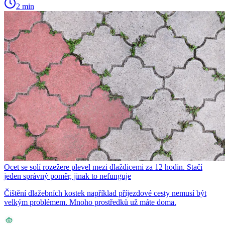
2 min
Ocet se solí rozežere plevel mezi dlaždicemi za 12 hodin. Stačí
jeden správný poměr, jinak to nefunguje
Čištění dlažebních kostek například příjezdové cesty nemusí být
velkým problémem. Mnoho prostředků už máte doma.