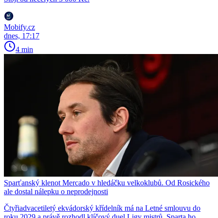
Mobify.cz
dnes, 17:17
4 min
Sparťanský klenot Mercado v hledáčku velkoklubů. Od Rosického
ale dostal nálepku o neprodejnosti
Čtyřiadvacetiletý ekvádorský křídelník má na Letné smlouvu do
roku 2029 a právě rozhodl klíčový duel Ligy mistrů. Sparta ho