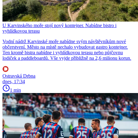
U Karvinského moře stojí nový kontejner. Nabídne bistro i
vyhlídkovou terasu
Vodní nádrž Karvinské moře nabídne svým návštěvníkům nové
občerstvení. Město na místě nechalo vybudovat gastro kontejner.
Ten kromě bistra nabídne i vyhlídkovou terasu nebo půjčovnu
lodiček a paddleboardů. Vše vyjde přibližně na 2,6 milionu korun.
Ostravská Drbna
dnes, 17:34
1 min