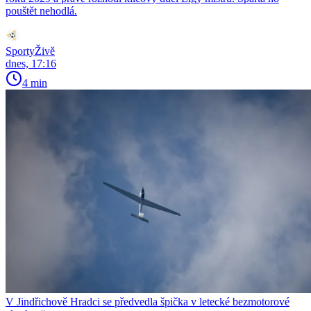
pouštět nehodlá.
SportyŽivě
dnes, 17:16
4 min
V Jindřichově Hradci se předvedla špička v letecké bezmotorové