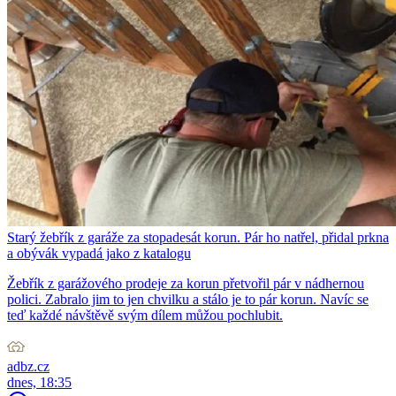
Starý žebřík z garáže za stopadesát korun. Pár ho natřel, přidal prkna
a obývák vypadá jako z katalogu
Žebřík z garážového prodeje za korun přetvořil pár v nádhernou
polici. Zabralo jim to jen chvilku a stálo je to pár korun. Navíc se
teď každé návštěvě svým dílem můžou pochlubit.
adbz.cz
dnes, 18:35