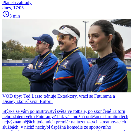
Planeta zahrady
dnes, 17:05
3 min
VOD tipy: Ted Lasso trénuje Extraktory, vrací se Futurama a
Disney zkouší svou Euforii
Stýská se vám po mistrovství světa ve fotbale, po skončené Euforii
nebo zlatém věku Futuramy? Pak vás možná potěšíme shrnutím těch
nejvýznamnějších týdenních premiér na tuzemských streamovacích
službách, v nichž nechybí úspěšná komedie ze sportovního