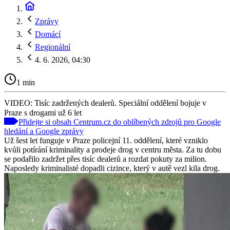
Zprávy
Domácí
Regionální
4. 6. 2026, 04:30
1 min
VIDEO: Tisíc zadržených dealerů. Speciální oddělení bojuje v
Praze s drogami už 6 let
Přidejte si obsah Centrum.cz do oblíbených zdrojů pro Google
hledání a Google zprávy
Už šest let funguje v Praze policejní 11. oddělení, které vzniklo
kvůli potírání kriminality a prodeje drog v centru města. Za tu dobu
se podařilo zadržet přes tisíc dealerů a rozdat pokuty za milion.
Naposledy kriminalisté dopadli cizince, který v autě vezl kila drog.