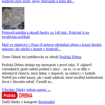
podporu práv leseb, gayů, bisexuálů a trans lidí...
Pohrozil násilím a ukradl šperky za 140 tisíc. Policisté si na
recidivistu počíhali
Muž ve zlatnictví v Praze 8 nejprve předstíral zájem o koupi šperků,
nakonec ale odešel s lupem v hodnotě...
Tento článek byl publikován ze zdrojů
Pražská Drbna
Pražská Drbna sleduje tep metropole z první ruky. V záplavě
celostátních zpráv nabízí pohled z ulice – na to, co se děje v
městských částech, mezi lidmi, v dopravě, na radnici i v kultuře.
Neřeší jen velké kauzy, ale i malé události, které utvářejí každodenní
život v hlavním městě. Čtenáři tu...
Všechny články tohoto autora →
Další články z kategorie
Regionální