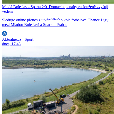
Mladá Boleslav - Sparta 2:0. Domácí z penalty zaslouženě zvyšují
vedení
Sledujte online přenos z utkání třetího kola fotbalové Chance Ligy
mezi Mladou Boleslaví a Spartou Praha.
Aktuálně.cz - Sport
dnes, 17:48