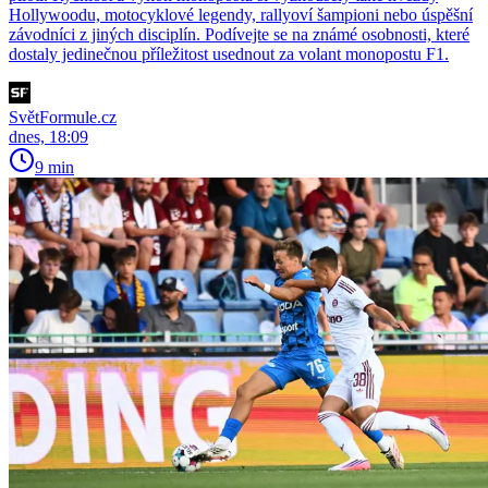
Hollywoodu, motocyklové legendy, rallyoví šampioni nebo úspěšní
závodníci z jiných disciplín. Podívejte se na známé osobnosti, které
dostaly jedinečnou příležitost usednout za volant monopostu F1.
SvětFormule.cz
dnes, 18:09
9 min