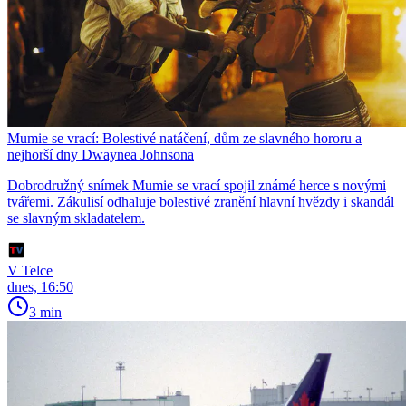
Mumie se vrací: Bolestivé natáčení, dům ze slavného hororu a
nejhorší dny Dwaynea Johnsona
Dobrodružný snímek Mumie se vrací spojil známé herce s novými
tvářemi. Zákulisí odhaluje bolestivé zranění hlavní hvězdy i skandál
se slavným skladatelem.
V Telce
dnes, 16:50
3 min