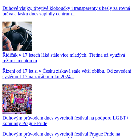
Duhové vlajky, třpytivé kloboučky i transparenty s hesly za rovná
práva a lásku dnes zaplnily centrum...
Řidičák v 17 letech láká stále více mladých. Třetina už využívá
režim s mentorem
Řízení od 17 let si v Česku získává stále větší oblibu. Od zavedení
systému L17 na začátku roku 2024...
Duhovým průvodem dnes vyvrcholí festival na podporu LGBT+
komunity Prague Pride
Duhovým průvodem dnes vyvrcholí festival Prague Pride na