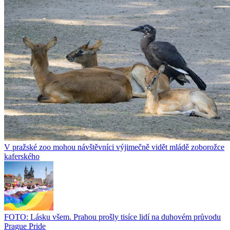
V pražské zoo mohou návštěvníci výjimečně vidět mládě zoborožce
kaferského
FOTO: Lásku všem. Prahou prošly tisíce lidí na duhovém průvodu
Prague Pride