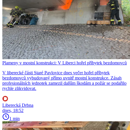
Plameny v mostní konstrukci: V Liberci hořel příbytek bezdomovců
V liberecké části Staré Pavlovice dnes večer hořel příbytek
bezdomovců vybudovaný přímo uvnitř mostní konstrukce. Zásah
profesionálních jednotek zamezil dalším škodám a požár se podařilo
rychle zlikvidovat.
Liberecká Drbna
dnes, 18:52
1 min