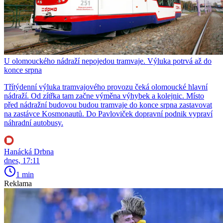
U olomouckého nádraží nepojedou tramvaje. Výluka potrvá až do
konce srpna
Třítýdenní výluka tramvajového provozu čeká olomoucké hlavní
nádraží. Od zítřka tam začne výměna výhybek a kolejnic. Místo
před nádražní budovou budou tramvaje do konce srpna zastavovat
na zastávce Kosmonautů. Do Pavloviček dopravní podnik vypraví
náhradní autobusy.
Hanácká Drbna
dnes, 17:11
1 min
Reklama