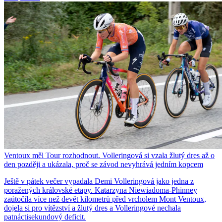
Ventoux měl Tour rozhodnout. Volleringová si vzala žlutý dres až o
den později a ukázala, proč se závod nevyhrává jedním kopcem
Ještě v pátek večer vypadala Demi Volleringová jako jedna z
poražených královské etapy. Katarzyna Niewiadoma-Phinney
zaútočila více než devět kilometrů před vrcholem Mont Ventoux,
dojela si pro vítězství a žlutý dres a Volleringové nechala
patnáctisekundový deficit.