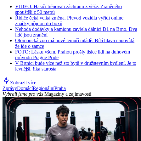
VIDEO: Hasiči trénovali záchranu z věže. Zraněného
spouštěli z 50 metrů
Řidiče čeká velká změna. Převod vozidla vyřídí online,
značky přijdou do boxů
Nehoda dodávky a kamionu zavřela dálnici D1 na Brno. Dva
lidé jsou zranění
Olomoucká zoo má nové lemuří mládě. Bílá hlava napovídá,
že jde o samce
FOTO: Lásku všem. Prahou prošly tisíce lidí na duhovém
průvodu Prague Pride
V Brtnici bude více než sto bytů v družstevním bydlení. Je to
levnější, říká starosta
Zobrazit více
Zprávy
Domácí
Regionální
Praha
Vybrali jsme pro vás
Magazíny a zajímavosti