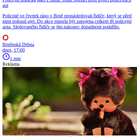
aut
Policisté ve čtvrtek ráno v Brně pronásledovali řidiče, který se před
nimi pokusil ujet. Do akce musela být zapojena celkem tři policejní
auta. Sledovaného řidiče se jim nakonec dopadnout podařilo.
Brněnská Drbna
dnes, 17:00
1 min
Reklama