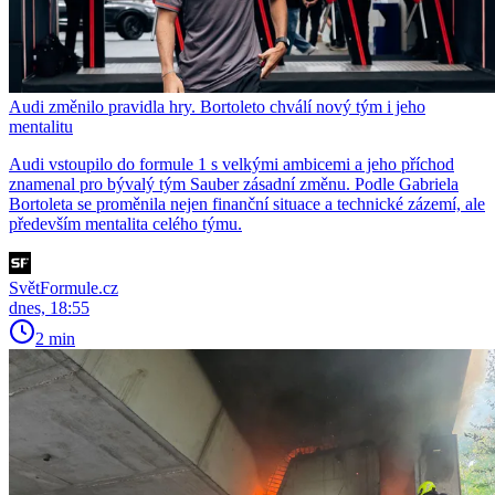
Audi změnilo pravidla hry. Bortoleto chválí nový tým i jeho
mentalitu
Audi vstoupilo do formule 1 s velkými ambicemi a jeho příchod
znamenal pro bývalý tým Sauber zásadní změnu. Podle Gabriela
Bortoleta se proměnila nejen finanční situace a technické zázemí, ale
především mentalita celého týmu.
SvětFormule.cz
dnes, 18:55
2 min