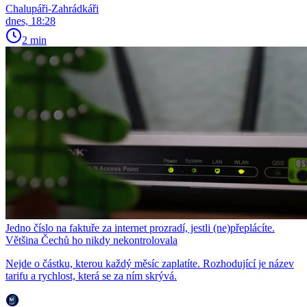
Chalupáři-Zahrádkáři
dnes, 18:28
2 min
Jedno číslo na faktuře za internet prozradí, jestli (ne)přeplácíte.
Většina Čechů ho nikdy nekontrolovala
Nejde o částku, kterou každý měsíc zaplatíte. Rozhodující je název
tarifu a rychlost, která se za ním skrývá.