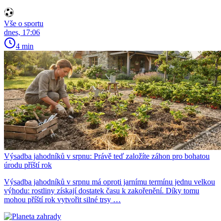
Vše o sportu
dnes, 17:06
4 min
Výsadba jahodníků v srpnu: Právě teď založíte záhon pro bohatou
úrodu příští rok
Výsadba jahodníků v srpnu má oproti jarnímu termínu jednu velkou
výhodu: rostliny získají dostatek času k zakořenění. Díky tomu
mohou příští rok vytvořit silné trsy …