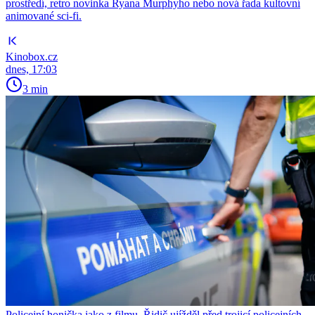
prostředí, retro novinka Ryana Murphyho nebo nová řada kultovní
animované sci-fi.
Kinobox.cz
dnes, 17:03
3 min
Policejní honička jako z filmu. Řidič ujížděl před trojicí policejních