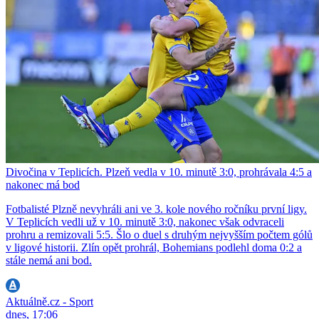
Divočina v Teplicích. Plzeň vedla v 10. minutě 3:0, prohrávala 4:5 a
nakonec má bod
Fotbalisté Plzně nevyhráli ani ve 3. kole nového ročníku první ligy.
V Teplicích vedli už v 10. minutě 3:0, nakonec však odvraceli
prohru a remizovali 5:5. Šlo o duel s druhým nejvyšším počtem gólů
v ligové historii. Zlín opět prohrál, Bohemians podlehl doma 0:2 a
stále nemá ani bod.
Aktuálně.cz - Sport
dnes, 17:06