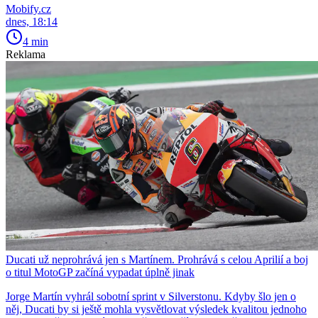
Mobify.cz
dnes, 18:14
4 min
Reklama
Ducati už neprohrává jen s Martínem. Prohrává s celou Aprilií a boj
o titul MotoGP začíná vypadat úplně jinak
Jorge Martín vyhrál sobotní sprint v Silverstonu. Kdyby šlo jen o
něj, Ducati by si ještě mohla vysvětlovat výsledek kvalitou jednoho