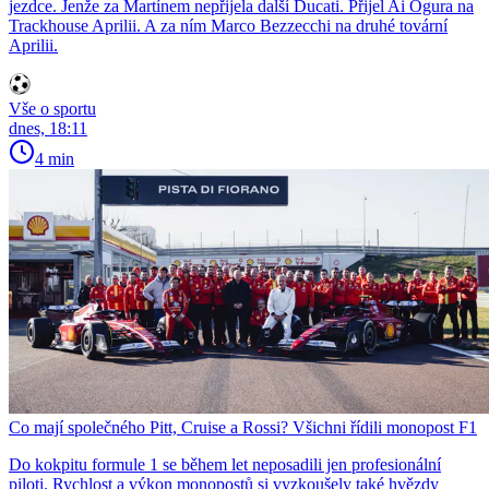
jezdce. Jenže za Martínem nepřijela další Ducati. Přijel Ai Ogura na
Trackhouse Aprilii. A za ním Marco Bezzecchi na druhé tovární
Aprilii.
Vše o sportu
dnes, 18:11
4 min
Co mají společného Pitt, Cruise a Rossi? Všichni řídili monopost F1
Do kokpitu formule 1 se během let neposadili jen profesionální
piloti. Rychlost a výkon monopostů si vyzkoušely také hvězdy