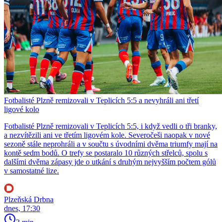
Fotbalisté Plzně remizovali v Teplicích 5:5 a nevyhráli ani třetí
ligové kolo
Fotbalisté Plzně remizovali v Teplicích 5:5, i když vedli o tři branky,
a nezvítězili ani ve třetím ligovém kole. Severočeši naopak v nové
sezoně stále neprohráli a v součtu s úvodními dvěma triumfy mají na
kontě sedm bodů. O trefy se postaralo 10 různých střelců, spolu s
dalšími dvěma zápasy jde o utkání s druhým nejvyšším počtem gólů
v samostatné lize.
Plzeňská Drbna
dnes, 17:30