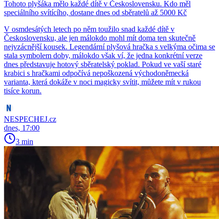
Tohoto plyšáka mělo každé dítě v Československu. Kdo měl
speciálního svítícího, dostane dnes od sběratelů až 5000 Kč
V osmdesátých letech po něm toužilo snad každé dítě v
Československu, ale jen málokdo mohl mít doma ten skutečně
nejvzácnější kousek. Legendární plyšová hračka s velkýma očima se
stala symbolem doby, málokdo však ví, že jedna konkrétní verze
dnes představuje hotový sběratelský poklad. Pokud ve vaší staré
krabici s hračkami odpočívá nepoškozená východoněmecká
varianta, která dokáže v noci magicky svítit, můžete mít v rukou
tisíce korun.
NESPECHEJ.cz
dnes, 17:00
3 min