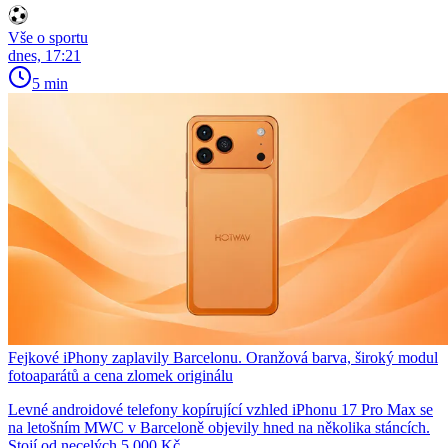
Vše o sportu
dnes, 17:21
5 min
Fejkové iPhony zaplavily Barcelonu. Oranžová barva, široký modul
fotoaparátů a cena zlomek originálu
Levné androidové telefony kopírující vzhled iPhonu 17 Pro Max se
na letošním MWC v Barceloně objevily hned na několika stáncích.
Stojí od necelých 5 000 Kč.