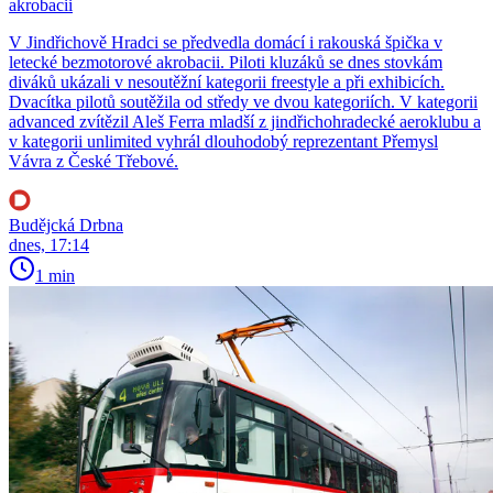
akrobacii
V Jindřichově Hradci se předvedla domácí i rakouská špička v
letecké bezmotorové akrobacii. Piloti kluzáků se dnes stovkám
diváků ukázali v nesoutěžní kategorii freestyle a při exhibicích.
Dvacítka pilotů soutěžila od středy ve dvou kategoriích. V kategorii
advanced zvítězil Aleš Ferra mladší z jindřichohradecké aeroklubu a
v kategorii unlimited vyhrál dlouhodobý reprezentant Přemysl
Vávra z České Třebové.
Budějcká Drbna
dnes, 17:14
1 min