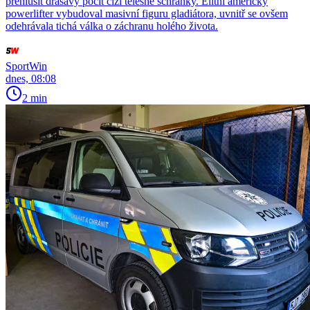
přehlušit drásavý pocit cizí tělesné schránky. Elitní americký
powerlifter vybudoval masivní figuru gladiátora, uvnitř se ovšem
odehrávala tichá válka o záchranu holého života.
SportWin
dnes, 08:08
2 min