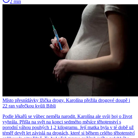
2 min
Místo přesnídávky lžička drogy. Karolína přežila drogové doupě i
22 ran vařečkou kvůli Bibli
Podle lékařů se vůbec neměla narodit. Karolína ale svůj boj o život
vyhrála. Přišla na svět na konci sedmého měsíce těhotenství s
porodní váhou pouhých 1,2 kilogramu. Její matka byla v té době už
téměř devět let závislá na drogách, které si během celého těhotenství