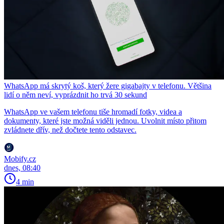
WhatsApp má skrytý koš, který žere gigabajty v telefonu. Většina
lidí o něm neví, vyprázdnit ho trvá 30 sekund
WhatsApp ve vašem telefonu tiše hromadí fotky, videa a
dokumenty, které jste možná viděli jednou. Uvolnit místo přitom
zvládnete dřív, než dočtete tento odstavec.
Mobify.cz
dnes, 08:40
4 min