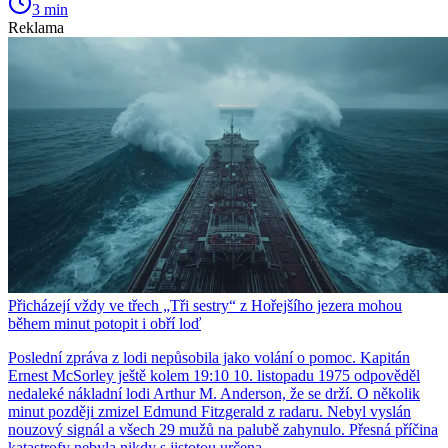
3 min
Reklama
Přicházejí vždy ve třech „Tři sestry“ z Hořejšího jezera mohou
během minut potopit i obří loď
Poslední zpráva z lodi nepůsobila jako volání o pomoc. Kapitán
Ernest McSorley ještě kolem 19:10 10. listopadu 1975 odpověděl
nedaleké nákladní lodi Arthur M. Anderson, že se drží. O několik
minut později zmizel Edmund Fitzgerald z radaru. Nebyl vyslán
nouzový signál a všech 29 mužů na palubě zahynulo. Přesná příčina
katastrofy nebyla nikdy s jistotou určena.