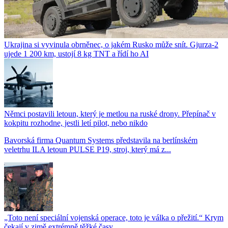
Ukrajina si vyvinula obrněnec, o jakém Rusko může snít. Gjurza-2
ujede 1 200 km, ustojí 8 kg TNT a řídí ho AI
Němci postavili letoun, který je metlou na ruské drony. Přepínač v
kokpitu rozhodne, jestli letí pilot, nebo nikdo
Bavorská firma Quantum Systems představila na berlínském
veletrhu ILA letoun PULSE P19, stroj, který má z...
„Toto není speciální vojenská operace, toto je válka o přežití.“ Krym
čekají v zimě extrémně těžké časy