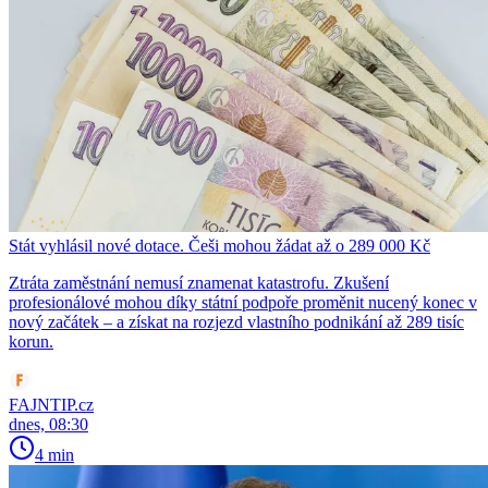
Stát vyhlásil nové dotace. Češi mohou žádat až o 289 000 Kč
Ztráta zaměstnání nemusí znamenat katastrofu. Zkušení
profesionálové mohou díky státní podpoře proměnit nucený konec v
nový začátek – a získat na rozjezd vlastního podnikání až 289 tisíc
korun.
FAJNTIP.cz
dnes, 08:30
4 min