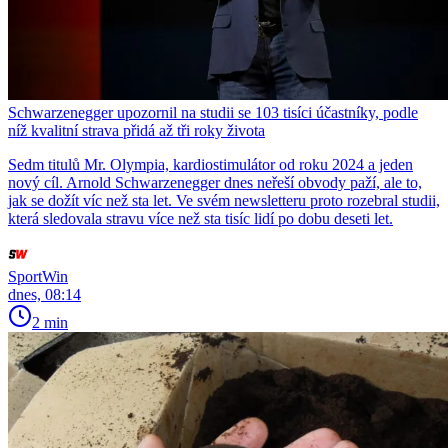
Schwarzenegger upozornil na studii se 103 tisíci účastníky, podle
níž kvalitní strava přidá až tři roky života
Sedm titulů Mr. Olympia, kardiostimulátor od roku 2024 a jeden
nový cíl. Arnold Schwarzenegger dnes neřeší obvody paží, ale to,
jak se dožít víc než sta let. Ve svém newsletteru proto rozebral studii,
která sledovala stravu více než sta tisíc lidí po dobu deseti let.
SportWin
dnes, 08:14
2 min