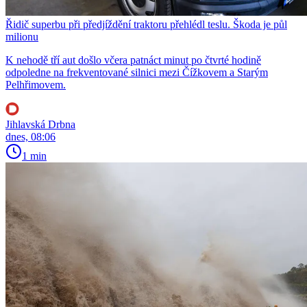
Řidič superbu při předjíždění traktoru přehlédl teslu. Škoda je půl
milionu
K nehodě tří aut došlo včera patnáct minut po čtvrté hodině
odpoledne na frekventované silnici mezi Čížkovem a Starým
Pelhřimovem.
Jihlavská Drbna
dnes, 08:06
1 min