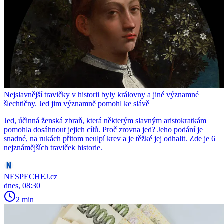
Nejslavnější travičky v historii byly královny a jiné významné
šlechtičny. Jed jim významně pomohl ke slávě
Jed, účinná ženská zbraň, která některým slavným aristokratkám
pomohla dosáhnout jejich cílů. Proč zrovna jed? Jeho podání je
snadné, na rukách přitom neulpí krev a je těžké jej odhalit. Zde je 6
nejznámějších traviček historie.
NESPECHEJ.cz
dnes, 08:30
2 min