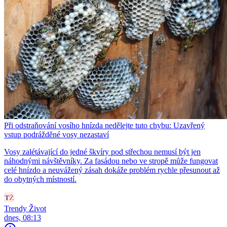
Při odstraňování vosího hnízda nedělejte tuto chybu: Uzavřený
vstup podrážděné vosy nezastaví
Vosy zalétávající do jedné škvíry pod střechou nemusí být jen
náhodnými návštěvníky. Za fasádou nebo ve stropě může fungovat
celé hnízdo a neuvážený zásah dokáže problém rychle přesunout až
do obytných místností.
Trendy Život
dnes, 08:13