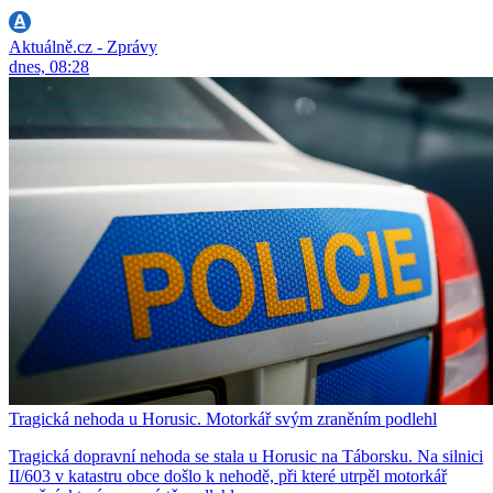
Aktuálně.cz - Zprávy
dnes, 08:28
Tragická nehoda u Horusic. Motorkář svým zraněním podlehl
Tragická dopravní nehoda se stala u Horusic na Táborsku. Na silnici
II/603 v katastru obce došlo k nehodě, při které utrpěl motorkář