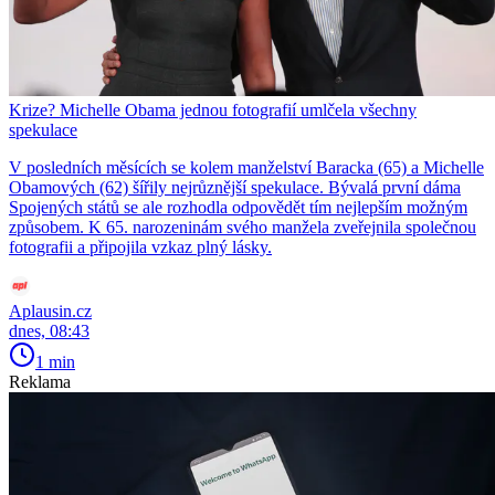
Krize? Michelle Obama jednou fotografií umlčela všechny
spekulace
V posledních měsících se kolem manželství Baracka (65) a Michelle
Obamových (62) šířily nejrůznější spekulace. Bývalá první dáma
Spojených států se ale rozhodla odpovědět tím nejlepším možným
způsobem. K 65. narozeninám svého manžela zveřejnila společnou
fotografii a připojila vzkaz plný lásky.
Aplausin.cz
dnes, 08:43
1 min
Reklama