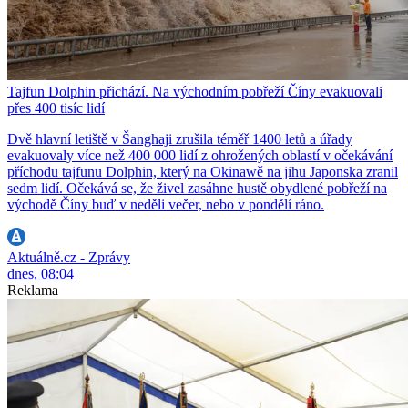
Tajfun Dolphin přichází. Na východním pobřeží Číny evakuovali
přes 400 tisíc lidí
Dvě hlavní letiště v Šanghaji zrušila téměř 1400 letů a úřady
evakuovaly více než 400 000 lidí z ohrožených oblastí v očekávání
příchodu tajfunu Dolphin, který na Okinawě na jihu Japonska zranil
sedm lidí. Očekává se, že živel zasáhne hustě obydlené pobřeží na
východě Číny buď v neděli večer, nebo v pondělí ráno.
Aktuálně.cz - Zprávy
dnes, 08:04
Reklama