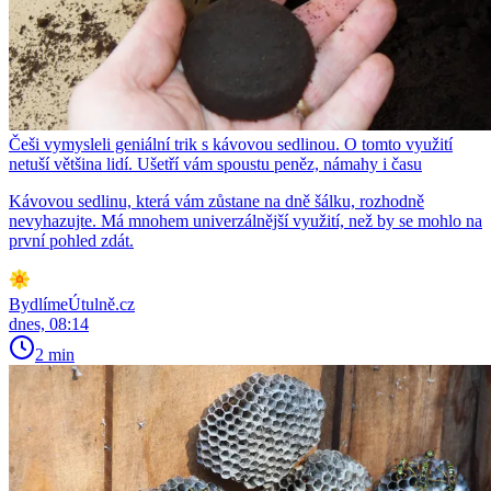
Češi vymysleli geniální trik s kávovou sedlinou. O tomto využití
netuší většina lidí. Ušetří vám spoustu peněz, námahy i času
Kávovou sedlinu, která vám zůstane na dně šálku, rozhodně
nevyhazujte. Má mnohem univerzálnější využití, než by se mohlo na
první pohled zdát.
BydlímeÚtulně.cz
dnes, 08:14
2 min