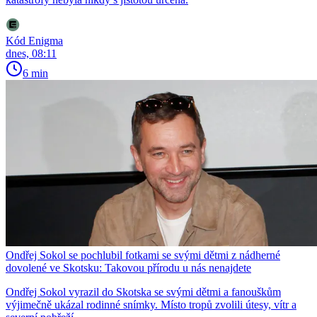
Kód Enigma
dnes, 08:11
6 min
Ondřej Sokol se pochlubil fotkami se svými dětmi z nádherné
dovolené ve Skotsku: Takovou přírodu u nás nenajdete
Ondřej Sokol vyrazil do Skotska se svými dětmi a fanouškům
výjimečně ukázal rodinné snímky. Místo tropů zvolili útesy, vítr a