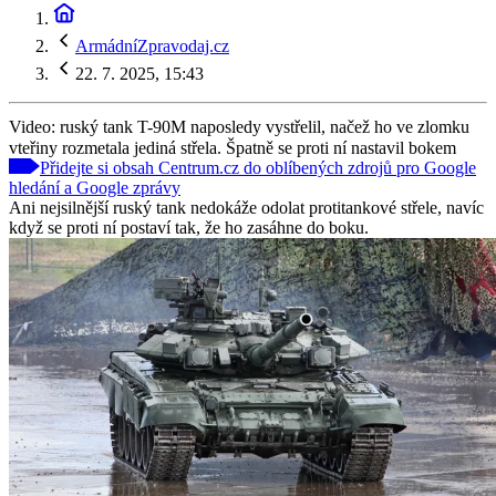
ArmádníZpravodaj.cz
22. 7. 2025, 15:43
Video: ruský tank T-90M naposledy vystřelil, načež ho ve zlomku
vteřiny rozmetala jediná střela. Špatně se proti ní nastavil bokem
Přidejte si obsah Centrum.cz do oblíbených zdrojů pro Google
hledání a Google zprávy
Ani nejsilnější ruský tank nedokáže odolat protitankové střele, navíc
když se proti ní postaví tak, že ho zasáhne do boku.