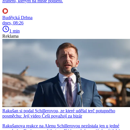
zranění, kterým na místě podlehl.
Budějcká Drbna
dnes, 08:26
1 min
Reklama
Rakušan si podal Schillerovou, ze které udělal terč potupného
posměchu: Její video Češi považují za bizár
Rakušanova reakce na Alenu Schillerovou nezůstala jen u jedné