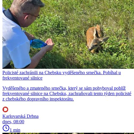
Policisté zachránili na Chebsku vyděšeného srnečka. Pobíhal u
frekventované silnice
Vyděšeného a zmateného srnečka, který se sám pohyboval poblíž
frekventované silnice na Chebsku, zachraňovali tento týden policisté
z chebského dopravního inspektorátu.
Karlovarská Drbna
dnes, 08:00
1 min