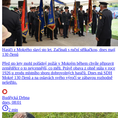
Hasiči z Mokrého slaví sto let. Začínali s ruční stříkačkou, dnes mají
130 členů
Před sto lety mohl pořádný požár v Mokrém během chvíle připravit
zemědělce o to nejcennější, co měli. Právě obava z ohně stála v roce
1926 u zrodu místního sboru dobrovolných hasičů. Dnes má SDH
Mokré 130 členů a na oslavách svého výročí se zábavou rozhodně
nešetřilo.
Budějcká Drbna
dnes, 08:01
2 min