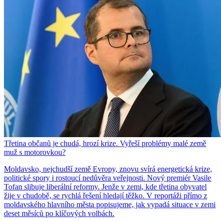
Třetina občanů je chudá, hrozí krize. Vyřeší problémy malé země
muž s motorovkou?
Moldavsko, nejchudší země Evropy, znovu svírá energetická krize,
politické spory i rostoucí nedůvěra veřejnosti. Nový premiér Vasile
Tofan slibuje liberální reformy. Jenže v zemi, kde třetina obyvatel
žije v chudobě, se rychlá řešení hledají těžko. V reportáži přímo z
moldavského hlavního města popisujeme, jak vypadá situace v zemi
deset měsíců po klíčových volbách.