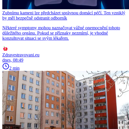
Zubnímu kameni lze předcházet správnou domácí péčí. Ten vzniklý
by měl bezpečně odstranit odborník
Některé symptomy mohou naznačovat vážné onemocnění tohoto
důležitého orgánu. Pokud se příznaky nezmírní, je vhodné
konzultovat situaci se svým lékařem.
Zdravestravovani.eu
dnes, 08:49
2 min