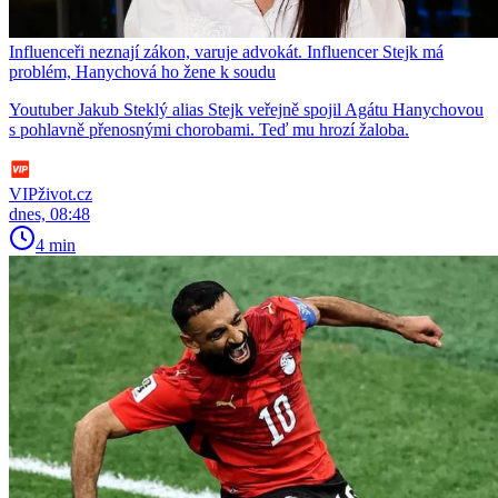
Influenceři neznají zákon, varuje advokát. Influencer Stejk má
problém, Hanychová ho žene k soudu
Youtuber Jakub Steklý alias Stejk veřejně spojil Agátu Hanychovou
s pohlavně přenosnými chorobami. Teď mu hrozí žaloba.
VIPživot.cz
dnes, 08:48
4 min