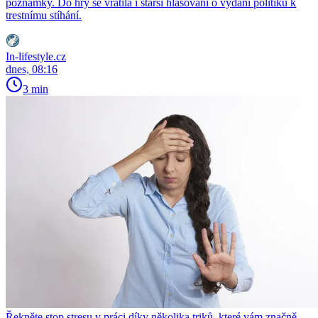
poznámky. Do hry se vrátila i starší hlasování o vydání politiků k
trestnímu stíhání.
In-lifestyle.cz
dnes, 08:16
3 min
Řekněte stop stresu v práci díky několika triků, které vám značně