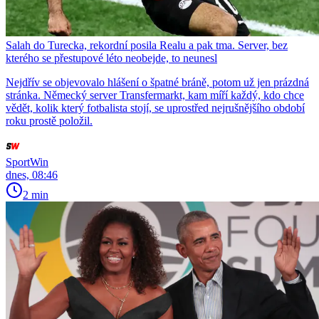
Salah do Turecka, rekordní posila Realu a pak tma. Server, bez
kterého se přestupové léto neobejde, to neunesl
Nejdřív se objevovalo hlášení o špatné bráně, potom už jen prázdná
stránka. Německý server Transfermarkt, kam míří každý, kdo chce
vědět, kolik který fotbalista stojí, se uprostřed nejrušnějšího období
roku prostě položil.
SportWin
dnes, 08:46
2 min