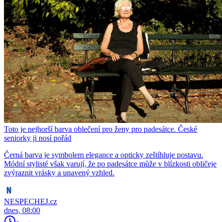
Toto je nejhorší barva oblečení pro ženy pro padesátce. České
seniorky ji nosí pořád
Černá barva je symbolem elegance a opticky zeštíhluje postavu.
Módní stylisté však varují, že po padesátce může v blízkosti obličeje
zvýraznit vrásky a unavený vzhled.
NESPECHEJ.cz
dnes, 08:00