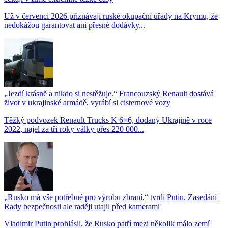
Už v červenci 2026 přiznávají ruské okupační úřady na Krymu, že
nedokážou garantovat ani přesné dodávky...
„Jezdí krásně a nikdo si nestěžuje.“ Francouzský Renault dostává
život v ukrajinské armádě, vyrábí si cisternové vozy
Těžký podvozek Renault Trucks K 6×6, dodaný Ukrajině v roce
2022, najel za tři roky války přes 220 000...
„Rusko má vše potřebné pro výrobu zbraní,“ tvrdí Putin. Zasedání
Rady bezpečnosti ale raději utajil před kamerami
Vladimir Putin prohlásil, že Rusko patří mezi několik málo zemí