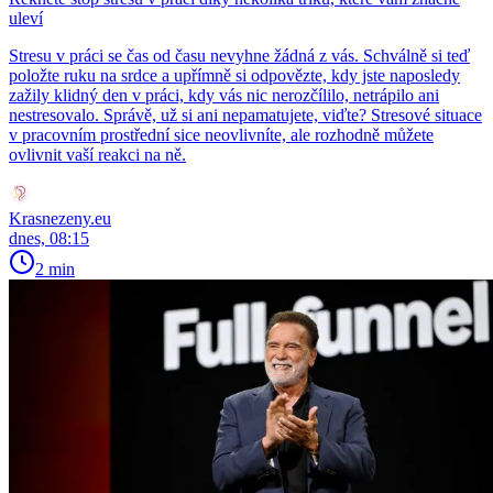
uleví
Stresu v práci se čas od času nevyhne žádná z vás. Schválně si teď
položte ruku na srdce a upřímně si odpovězte, kdy jste naposledy
zažily klidný den v práci, kdy vás nic nerozčílilo, netrápilo ani
nestresovalo. Správě, už si ani nepamatujete, viďte? Stresové situace
v pracovním prostřední sice neovlivníte, ale rozhodně můžete
ovlivnit vaší reakci na ně.
Krasnezeny.eu
dnes, 08:15
2 min