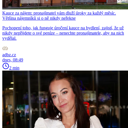
Kauce za nájem: pronajímatel vám dluží úroky za každý měsíc.
Většina nájemníků si o ně nikdy neřekne
Pochopení toho, jak funguje úročení kauce na bydlení, zajistí, že už
nikdy nepřijdete o své peníze – nenechte pronajímatele, aby na nich
vydělal.
adbz.cz
dnes, 08:49
2 min