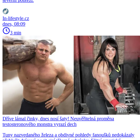
severní pobřeží.
In-lifestyle.cz
dnes, 08:09
3 min
Dříve lámal činky, dnes nosí šaty! Neuvěřitelná proměna
testosteronového monstra vyrazí dech
Tuny nazvedaného železa a obdivné pohledy fanoušků nedokázaly