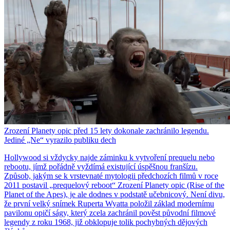
Zrození Planety opic před 15 lety dokonale zachránilo legendu.
Jediné „Ne“ vyrazilo publiku dech
Hollywood si vždycky najde záminku k vytvoření prequelu nebo
rebootu, jímž pořádně vyždímá existující úspěšnou franšízu.
Způsob, jakým se k vrstevnaté mytologii předchozích filmů v roce
2011 postavil „prequelový reboot“ Zrození Planety opic (Rise of the
Planet of the Apes), je ale dodnes v podstatě učebnicový. Není divu,
že první velký snímek Ruperta Wyatta položil základ modernímu
pavilonu opičí ságy, který zcela zachránil pověst původní filmové
legendy z roku 1968, již obklopuje tolik pochybných dějových