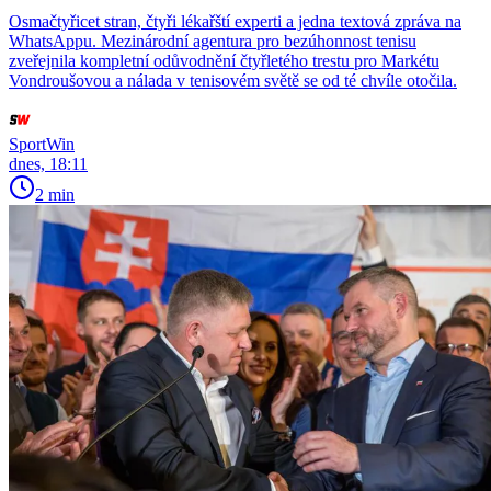
Osmačtyřicet stran, čtyři lékařští experti a jedna textová zpráva na
WhatsAppu. Mezinárodní agentura pro bezúhonnost tenisu
zveřejnila kompletní odůvodnění čtyřletého trestu pro Markétu
Vondroušovou a nálada v tenisovém světě se od té chvíle otočila.
SportWin
dnes, 18:11
2 min