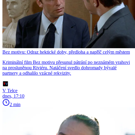
Bez motivu: Odraz hektické doby, předloha a napříč celým městem
Kriminální film Bez motivu přesunul pátrání po neznámém vrahovi
na prosluněnou Riviéru. Natáčení svedlo dohromady bývalé
partnery a odhalilo vzácné rekvizity.
V Telce
dnes, 17:10
2 min