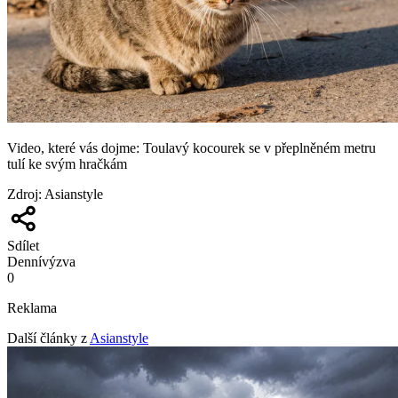
Video, které vás dojme: Toulavý kocourek se v přeplněném metru
tulí ke svým hračkám
Zdroj
:
Asianstyle
Sdílet
Denní
výzva
0
Reklama
Další články z
Asianstyle