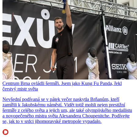
Centrum Brna ovládli šermíři. Jsem jako Kung Fu Panda, řekl
čerstvý mistr světa
Nevšední podívaná se v pátek večer naskytla Brňanům, kteří
zamířili k Jakubskému náměstí. Vidět totiž mohli nejen prestižní
šermíře z celého světa a jejich um, ale také olympijského medailistu
a novopečeného mistra světa Alexandera Choupenitche. Podívejte
se, jak to v srdci jihomoravské metropole vypadalo.