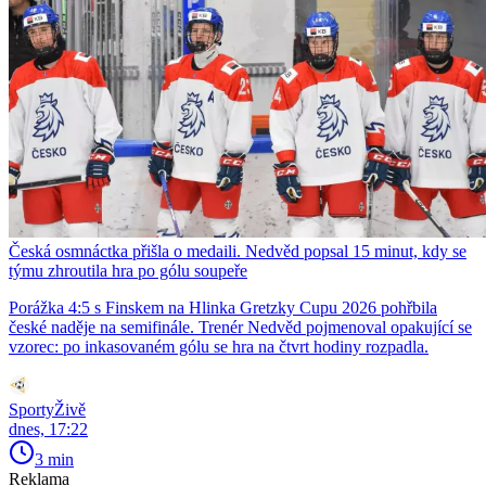
Česká osmnáctka přišla o medaili. Nedvěd popsal 15 minut, kdy se
týmu zhroutila hra po gólu soupeře
Porážka 4:5 s Finskem na Hlinka Gretzky Cupu 2026 pohřbila
české naděje na semifinále. Trenér Nedvěd pojmenoval opakující se
vzorec: po inkasovaném gólu se hra na čtvrt hodiny rozpadla.
SportyŽivě
dnes, 17:22
3 min
Reklama