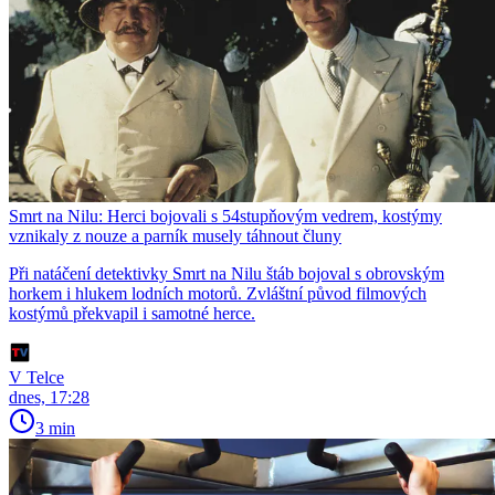
Smrt na Nilu: Herci bojovali s 54stupňovým vedrem, kostýmy
vznikaly z nouze a parník musely táhnout čluny
Při natáčení detektivky Smrt na Nilu štáb bojoval s obrovským
horkem i hlukem lodních motorů. Zvláštní původ filmových
kostýmů překvapil i samotné herce.
V Telce
dnes, 17:28
3 min