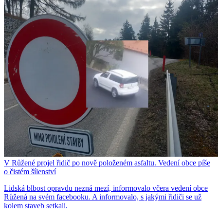
V Růžené projel řidič po nově položeném asfaltu. Vedení obce píše
o čistém šílenství
Lidská blbost opravdu nezná mezí, informovalo včera vedení obce
Růžená na svém facebooku. A informovalo, s jakými řidiči se už
kolem staveb setkali.