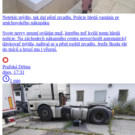
Neteklo mýdlo, tak dal pěstí zrcadlu. Policie hledá vandala ze
smíchovského nákupáku
Svoje nervy neumí ovládat muž, kterého teď kvůli tomu hledá
policie. Na záchodech nákupního centra nerozchodil automatický
dávkovač mýdla, naštval se a pěstí rozbil zrcadlo. Jenže škoda jde
do tisíců a hrozí mu i vězení.
Pražská Drbna
dnes, 17:31
1 min