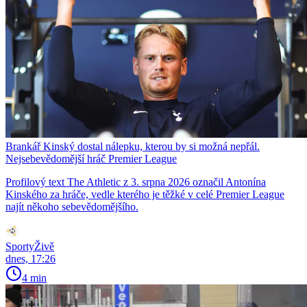
Brankář Kinský dostal nálepku, kterou by si možná nepřál.
Nejsebevědomější hráč Premier League
Profilový text The Athletic z 3. srpna 2026 označil Antonína
Kinského za hráče, vedle kterého je těžké v celé Premier League
najít někoho sebevědomějšího.
SportyŽivě
dnes, 17:26
4 min