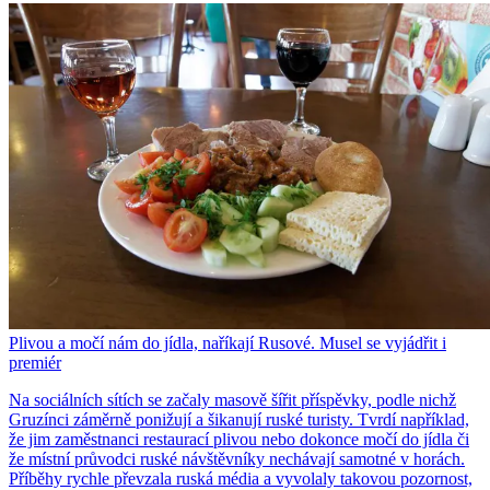
Plivou a močí nám do jídla, naříkají Rusové. Musel se vyjádřit i
premiér
Na sociálních sítích se začaly masově šířit příspěvky, podle nichž
Gruzínci záměrně ponižují a šikanují ruské turisty. Tvrdí například,
že jim zaměstnanci restaurací plivou nebo dokonce močí do jídla či
že místní průvodci ruské návštěvníky nechávají samotné v horách.
Příběhy rychle převzala ruská média a vyvolaly takovou pozornost,