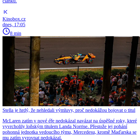
článků.
Kinobox.cz
dnes, 17:05
8 min
Stella je hrdý, že nehledali výmluvy, proč nedokážou bojovat o titul
McLaren zatím v nové éře nedokázal navázat na úspěšné roky, které
vyvrcholily loňským titulem Landa Norrise. Přestože jej pohání
pohonná jednotka vedoucího týmu, Mercedesu, kromě Maďarska se
mu zatím vyrovnat nedokázal.