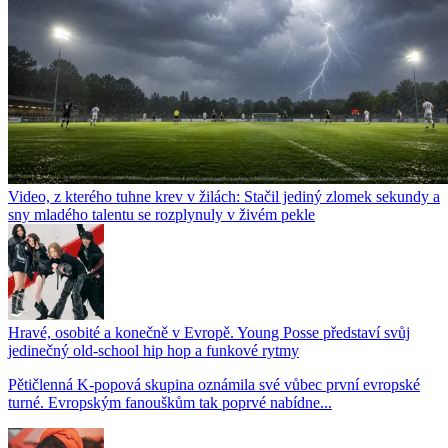
Video, z kterého tuhne krev v žilách: Stačil jediný zlomek sekundy a
sny mladého talentu se rozplynuly v živém pekle
Hravé, osobité a konečně v Evropě. Young Posse představí svůj
jedinečný old-school hip hop a funkové rytmy
Pětičlenná K-popová skupina oznámila své vůbec první evropské
turné. Evropským fanouškům tak poprvé nabídne...