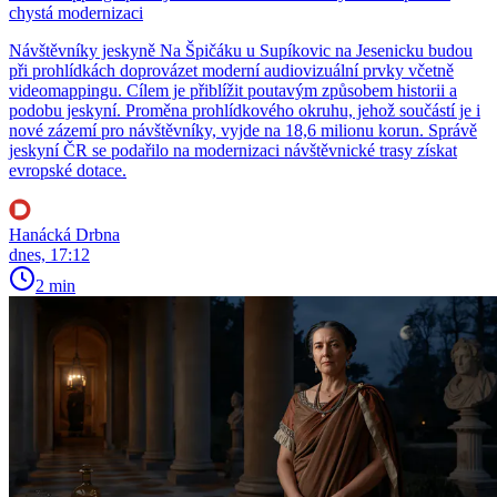
chystá modernizaci
Návštěvníky jeskyně Na Špičáku u Supíkovic na Jesenicku budou
při prohlídkách doprovázet moderní audiovizuální prvky včetně
videomappingu. Cílem je přiblížit poutavým způsobem historii a
podobu jeskyní. Proměna prohlídkového okruhu, jehož součástí je i
nové zázemí pro návštěvníky, vyjde na 18,6 milionu korun. Správě
jeskyní ČR se podařilo na modernizaci návštěvnické trasy získat
evropské dotace.
Hanácká Drbna
dnes, 17:12
2 min