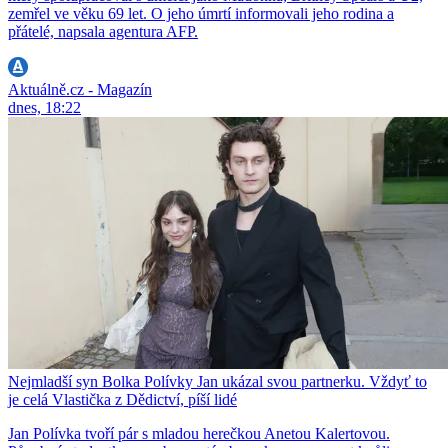
zemřel ve věku 69 let. O jeho úmrtí informovali jeho rodina a
přátelé, napsala agentura AFP.
Aktuálně.cz - Magazín
dnes, 18:22
Nejmladší syn Bolka Polívky Jan ukázal svou partnerku. Vždyť to
je celá Vlastička z Dědictví, píší lidé
Jan Polívka tvoří pár s mladou herečkou Anetou Kalertovou.