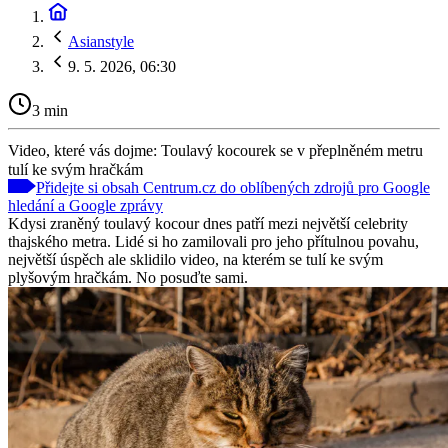
Asianstyle
9. 5. 2026, 06:30
3 min
Video, které vás dojme: Toulavý kocourek se v přeplněném metru
tulí ke svým hračkám
Přidejte si obsah Centrum.cz do oblíbených zdrojů pro Google
hledání a Google zprávy
Kdysi zraněný toulavý kocour dnes patří mezi největší celebrity
thajského metra. Lidé si ho zamilovali pro jeho přítulnou povahu,
největší úspěch ale sklidilo video, na kterém se tulí ke svým
plyšovým hračkám. No posuďte sami.