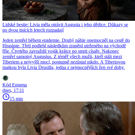
Lidské bestie: Livia měla otrávit Augusta i jeho dědice. Důkazy se
po dvou tisících letech rozpadají
Jeden zemřel během epidemie. Druhý náhle onemocněl na cestě do
Hispánie. Třetí podlehl následkům zranění utrženého na východě
říše. Čtvrtého zavraždil voják krátce po smrti císaře. Nakonec
zemřel samotný Augustus. Z téměř všech mužů, kteří stáli mezi
Tiberiem a nejvyšší mocí, postupně nezůstal nikdo. A Tiberiovou
matkou byla Livia Drusilla, jedna z nejmocnějších žen své doby.
Kód Enigma
dnes, 17:11
15 min