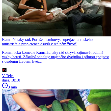
Kamarád taky rád: Porušení smlouvy, superjachta ruského
miliardáře a propletenec osudů v reálném životě
Romantická komedie Kamarád taky rád skrývá zajímavé rodinné
vazby herců. Zákulisí odhaluje utajeného dvojníka i přímou spojitost
s osobním životem hvězd.
V Telce
dnes, 18:10
3 min