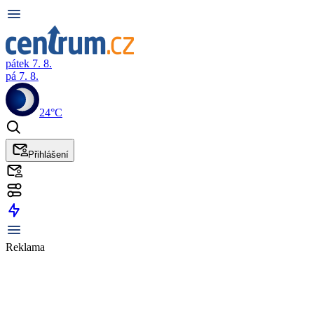
pátek 7. 8.
pá 7. 8.
24°C
Přihlášení
Reklama