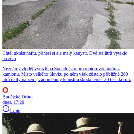
Chtěl ukrást naftu, přinesl si ale malý kanystr. Dvě stě litrů vyteklo
na zem
Neznámý zloděj vyrazil na Suchdolsku pro motorovou naftu z
kamionu. Místo velkého úlovku po něm však zůstalo přibližně 200
litrů nafty na zemi, zapomenutý kanistr a škoda téměř 20 tisíc korun.
Budějcká Drbna
dnes, 17:29
1 min