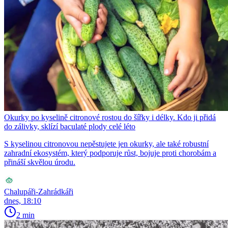
Okurky po kyselině citronové rostou do šířky i délky. Kdo ji přidá
do zálivky, sklízí baculaté plody celé léto
S kyselinou citronovou nepěstujete jen okurky, ale také robustní
zahradní ekosystém, který podporuje růst, bojuje proti chorobám a
přináší skvělou úrodu.
Chalupáři-Zahrádkáři
dnes, 18:10
2 min