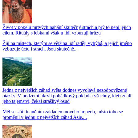
Život v popelu mrtvých nahání skutečný strach a prý to není jejich
cílem. Rituály s lebkami však u lidí vzbuzují hrůzu
Žijí na místech, kterým se většina lidí raději vyhýbá, a jejich jméno
vzbuzuje úctu i strach. Jsou skutečně...
Jedna z největších záhad světa dodnes vyvolává nezodpovězené
otázky. V podzemí ukryli pohádkový poklad a všechny, kteří znali
jeho tajemství, čekal strašlivý osud
Měl se stát finančním základem nového impéria, místo toho se
proměnil v jednu z největších záhad Asie....