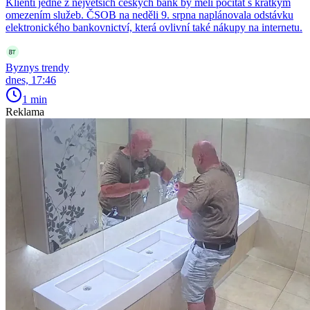
Klienti jedné z největších českých bank by měli počítat s krátkým
omezením služeb. ČSOB na neděli 9. srpna naplánovala odstávku
elektronického bankovnictví, která ovlivní také nákupy na internetu.
Byznys trendy
dnes, 17:46
1 min
Reklama