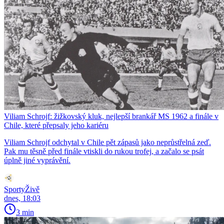
Viliam Schrojf: žižkovský kluk, nejlepší brankář MS 1962 a finále v
Chile, které přepsaly jeho kariéru
Viliam Schrojf odchytal v Chile pět zápasů jako neprůstřelná zeď.
Pak mu těsně před finále vtiskli do rukou trofej, a začalo se psát
úplně jiné vyprávění.
SportyŽivě
dnes, 18:03
3 min