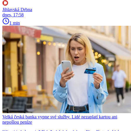
Jihlavská Drbna
dnes, 17:58
1 min
Velká česká banka vypne své služby. Lidé nezaplatí kartou ani
nepošlou peníze