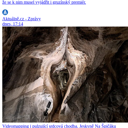
že se k nim musel vyjádřit i gruzínský premiér.
Aktuálně.cz - Zprávy
dnes, 17:14
Videomapping i pulzující srdcová chodba. Jeskyně Na Špičáku