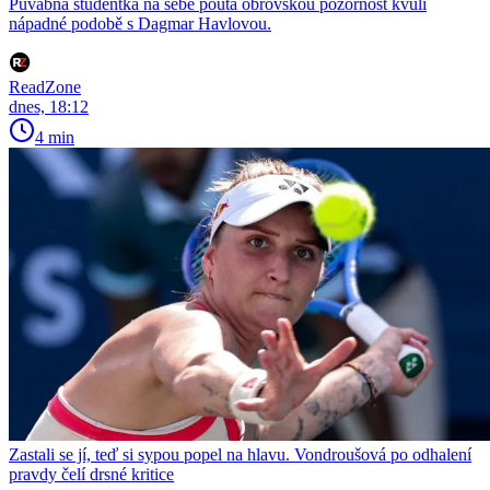
Půvabná studentka na sebe poutá obrovskou pozornost kvůli
nápadné podobě s Dagmar Havlovou.
ReadZone
dnes, 18:12
4 min
Zastali se jí, teď si sypou popel na hlavu. Vondroušová po odhalení
pravdy čelí drsné kritice