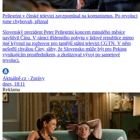
Pellegrini v čínské televizi zavzpomínal na komunismus. Po revoluci
jsme chybovali, přiznal
Slovenský prezident Peter Pellegrini koncem minulého měsíce
navštívil Čínu. V rámci třídenního pobytu v lidové republice mimo
jiné kývnul na rozhovor pro tamější státní televizi CGTN. V něm
nešetřil chválou Číny, sliby, že Slovensko může být pro Peking
vynikajícím prostředníkem, a zkritizoval vývoj po sametové
revoluci.
Aktuálně.cz - Zprávy
dnes, 18:11
Reklama