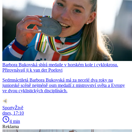
Barbora Bukovská sbírá medaile v horském kole i cyklokrosu.
Přirovnávají ji k van der Poelovi
Sedmnáctiletá Barbora Bukovská má za necelé dva roky na
juniorské scéně nejméně osm medailí z mistrovství světa a Evropy
ve dvou cyklistických disciplínách.
SportyŽivě
dnes, 17:10
4 min
Reklama