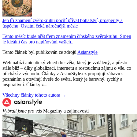
Jen tři znamení zvěrokruhu pocítí příval bohatství, prosperity a
úspěchu. Ostatní čeká náročnější měsíc
Tento měsíc bude přát třem znamením čínského zvěrokruhu. Srpen
je ideální čas pro naplňování vašich...
Tento článek byl publikován ze zdrojů
Asianstyle
Web nabízí autentický vhled do světa, který je vzdálený, a přesto
stále blíž – díky globalizaci, internetu a rostoucímu zájmu o vše, co
přichází z východu. Články z AsianStyle.cz propojují zábavu s
poznáním a otevírají dveře do světa, který je barevný, rychlý a
inspirativní. Články z...
Všechny články tohoto autora →
Vybrali jsme pro vás
Magazíny a zajímavosti