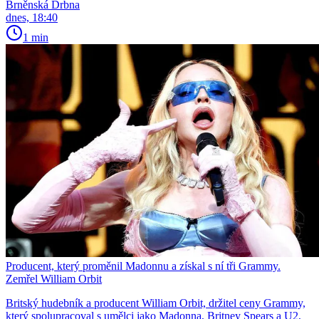
Brněnská Drbna
dnes, 18:40
1 min
Producent, který proměnil Madonnu a získal s ní tři Grammy.
Zemřel William Orbit
Britský hudebník a producent William Orbit, držitel ceny Grammy,
který spolupracoval s umělci jako Madonna, Britney Spears a U2,