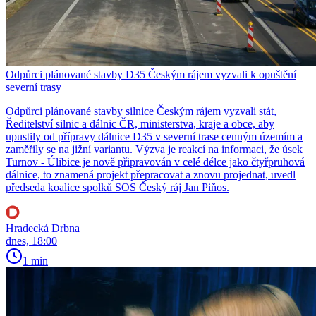
Odpůrci plánované stavby D35 Českým rájem vyzvali k opuštění
severní trasy
Odpůrci plánované stavby silnice Českým rájem vyzvali stát,
Ředitelství silnic a dálnic ČR, ministerstva, kraje a obce, aby
upustily od přípravy dálnice D35 v severní trase cenným územím a
zaměřily se na jižní variantu. Výzva je reakcí na informaci, že úsek
Turnov - Úlibice je nově připravován v celé délce jako čtyřpruhová
dálnice, to znamená projekt přepracovat a znovu projednat, uvedl
předseda koalice spolků SOS Český ráj Jan Piňos.
Hradecká Drbna
dnes, 18:00
1 min