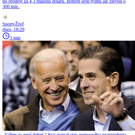
do prodeje za 4,3 milionu dolarů. Během šesti týdnů ale zlevnil o
300 tisíc.
SportyŽivě
dnes, 18:29
3 min
„Vůbec to není dobré.“ Syn popsal stav nemocného exprezidenta