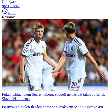
Cooky.cz
dnes, 18:45
4 min
Reklama
Fukal: Chlácholení Sparty neberu, soupeři nemáš dát takovou šanci.
Slavii čeká dilema
Po dvou gólových jízdách doma se Slováckem 5:1 a v Ostravě 4:0