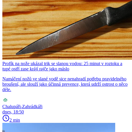
Profík na nože ukázal trik se slanou vodou: 25 minut v roztoku a
tupé ostří zase krájí rajče jako máslo
Namáčení nožů ve slané vodě sice nenahradí potřebu pravidelného
broušení, ale slouží jako účinná prevence, která udrží ostrost o něco
déle.
Chalupáři-Zahrádkáři
dnes, 18:50
2 min