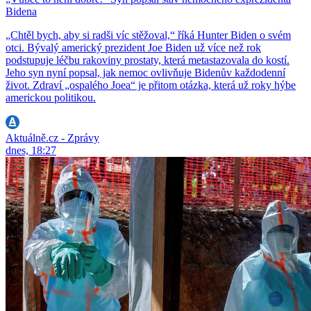
Bidena
„Chtěl bych, aby si radši víc stěžoval,“ říká Hunter Biden o svém
otci. Bývalý americký prezident Joe Biden už více než rok
podstupuje léčbu rakoviny prostaty, která metastazovala do kostí.
Jeho syn nyní popsal, jak nemoc ovlivňuje Bidenův každodenní
život. Zdraví „ospalého Joea“ je přitom otázka, která už roky hýbe
americkou politikou.
Aktuálně.cz - Zprávy
dnes, 18:27