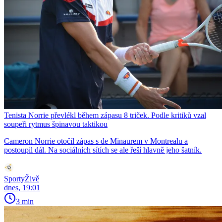
Tenista Norrie převlékl během zápasu 8 triček. Podle kritiků vzal
soupeři rytmus špinavou taktikou
Cameron Norrie otočil zápas s de Minaurem v Montrealu a
postoupil dál. Na sociálních sítích se ale řeší hlavně jeho šatník.
SportyŽivě
dnes, 19:01
3 min