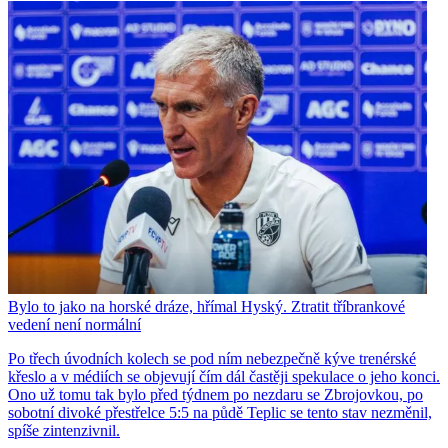
Bylo to jako na horské dráze, hřímal Hyský. Ztratit tříbrankové
vedení není normální
Po třech úvodních kolech se pod ním nebezpečně kýve trenérské
křeslo a v médiích se objevují čím dál častěji spekulace o jeho konci.
Ono už tomu tak bylo před týdnem po nezdaru se Zbrojovkou, po
sobotní divoké přestřelce 5:5 na půdě Teplic se tento stav nezměnil,
spíše zintenzivnil.