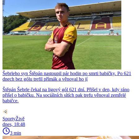
Šebrleho syn Štěpán nastoupil pár hodin po smrti babičky. Po 621
dnech bez gólu trefil přímák a věnoval ho jí
Štěpán Šebrle čekal na ligový gól 621 dní. Přišel v den, kdy ráno
přišel o babičku. Na sociálních sítích pak trefu věnoval zemřelé
babičce.
SportyŽivě
dnes, 18:48
3 min