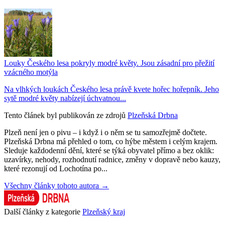
Louky Českého lesa pokryly modré květy. Jsou zásadní pro přežití
vzácného motýla
Na vlhkých loukách Českého lesa právě kvete hořec hořepník. Jeho
sytě modré květy nabízejí úchvatnou...
Tento článek byl publikován ze zdrojů
Plzeňská Drbna
Plzeň není jen o pivu – i když i o něm se tu samozřejmě dočtete.
Plzeňská Drbna má přehled o tom, co hýbe městem i celým krajem.
Sleduje každodenní dění, které se týká obyvatel přímo a bez oklik:
uzavírky, nehody, rozhodnutí radnice, změny v dopravě nebo kauzy,
které rezonují od Lochotína po...
Všechny články tohoto autora →
Další články z kategorie
Plzeňský kraj