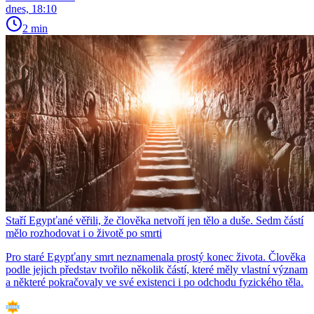
dnes, 18:10
2 min
Staří Egypťané věřili, že člověka netvoří jen tělo a duše. Sedm částí
mělo rozhodovat i o životě po smrti
Pro staré Egypťany smrt neznamenala prostý konec života. Člověka
podle jejich představ tvořilo několik částí, které měly vlastní význam
a některé pokračovaly ve své existenci i po odchodu fyzického těla.