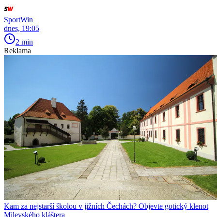
SportWin
dnes, 19:05
2 min
Reklama
Kam za nejstarší školou v jižních Čechách? Objevte gotický klenot
Milevského kláštera