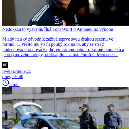
Nedokážu to vysvětlit, říká Toto Wolff o Antonelliho výkonu
Mladý italský závodník zažívá teprve svou druhou sezónu ve
formuli 1. Přesto mu stačil pouhý rok na to, aby se stal z
podceňovaného nováčka, lídrem šampionátu. To kromě fanoušků a
jeho týmového kolegy, překvapilo i samotného šéfa Mercedesu.
SvětFormule.cz
dnes, 19:40
2 min