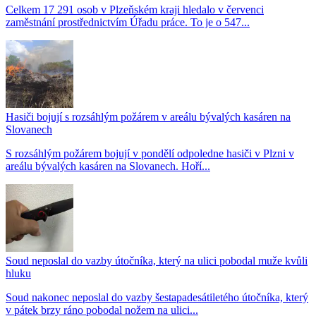
Celkem 17 291 osob v Plzeňském kraji hledalo v červenci
zaměstnání prostřednictvím Úřadu práce. To je o 547...
Hasiči bojují s rozsáhlým požárem v areálu bývalých kasáren na
Slovanech
S rozsáhlým požárem bojují v pondělí odpoledne hasiči v Plzni v
areálu bývalých kasáren na Slovanech. Hoří...
Soud neposlal do vazby útočníka, který na ulici pobodal muže kvůli
hluku
Soud nakonec neposlal do vazby šestapadesátiletého útočníka, který
v pátek brzy ráno pobodal nožem na ulici...