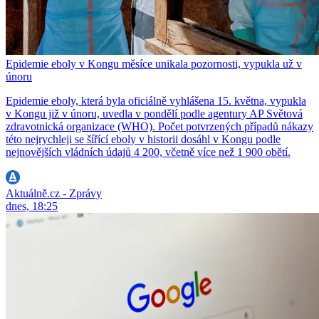
Epidemie eboly v Kongu měsíce unikala pozornosti, vypukla už v
únoru
Epidemie eboly, která byla oficiálně vyhlášena 15. května, vypukla
v Kongu již v únoru, uvedla v pondělí podle agentury AP Světová
zdravotnická organizace (WHO). Počet potvrzených případů nákazy
této nejrychleji se šířící eboly v historii dosáhl v Kongu podle
nejnovějších vládních údajů 4 200, včetně více než 1 900 obětí.
Aktuálně.cz - Zprávy
dnes, 18:25