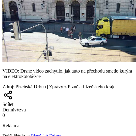
VIDEO: Drsné video zachytilo, jak auto na přechodu smetlo kurýra
na elektrokoloběžce
Zdroj
:
Plzeňská Drbna | Zprávy z Plzně a Plzeňského kraje
Sdílet
Denní
výzva
0
Reklama
Další články z
Plzeňská Drbna