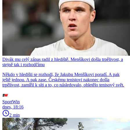
Divák mu celý zápas radil z hlediště. Menšíkovi došla trpělivost, a
stejně tak i rozhodčímu
Někdo v hledišti se rozhodl, že Jakubu Menšíkovi poradí. A pak
ještě jednou. A pak zase. Českému tenistovi nakonec došla
trpělivost, zamířil k síti a to, co následovalo, obletělo tenisový svět.
SportWin
dnes, 18:16
2 min