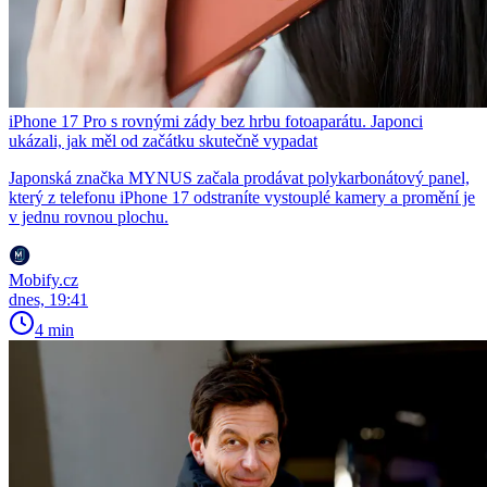
iPhone 17 Pro s rovnými zády bez hrbu fotoaparátu. Japonci
ukázali, jak měl od začátku skutečně vypadat
Japonská značka MYNUS začala prodávat polykarbonátový panel,
který z telefonu iPhone 17 odstraníte vystouplé kamery a promění je
v jednu rovnou plochu.
Mobify.cz
dnes, 19:41
4 min