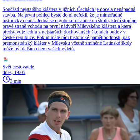
Součástí nejstaršího kláštera v jižních Čechách je docela nenápadná
stavba. Na první pohled byste do ní neřekli, že je mimořádně
historicky cenná. Jedná se o gotickou Latinskou školu, která stojí po
pravé straně vchodu na první nádvoří Milevského kláštera a která
představuje jednu z nejstarších dochovaných školních budov v
České republice. Pokud máte rádi historické pamětihodnosti, pak
premonstrátský klášter v Milevsku včetně zmíněné Latinské školy
může být dalším cílem vašich výletů.
Svět cestovatele
dnes, 19:05
3 min