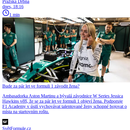
Pražská Drbna
dnes, 18:16
1 min
Bude za pár let ve formuli 1 závodit žena?
Ambasadorka Aston Martinu a bývalá závodnice W Series Jessica
Hawkins věří, že se za pár let ve formuli 1 objeví žena. Podporuje
F1 Academy v úsilí vychovávat talentované ženy schopné bojovat o
místa na startovním roštu.
SvětFormule.cz