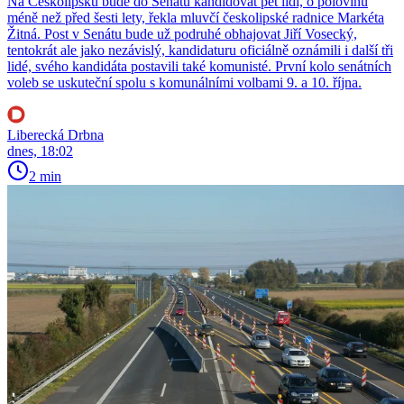
Na Českolipsku bude do Senátu kandidovat pět lidí, o polovinu
méně než před šesti lety, řekla mluvčí českolipské radnice Markéta
Žitná. Post v Senátu bude už podruhé obhajovat Jiří Vosecký,
tentokrát ale jako nezávislý, kandidaturu oficiálně oznámili i další tři
lidé, svého kandidáta postavili také komunisté. První kolo senátních
voleb se uskuteční spolu s komunálními volbami 9. a 10. října.
Liberecká Drbna
dnes, 18:02
2 min