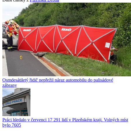
Osmdesátiletý řidič nepřežil náraz automobilu do palisádové
zábrany
Práci hledalo v červenci 17 291 lidí v Plzeňském kraji. Volných míst
bylo 7605