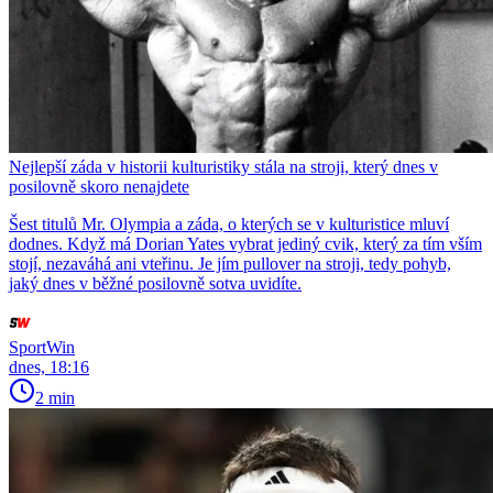
Nejlepší záda v historii kulturistiky stála na stroji, který dnes v
posilovně skoro nenajdete
Šest titulů Mr. Olympia a záda, o kterých se v kulturistice mluví
dodnes. Když má Dorian Yates vybrat jediný cvik, který za tím vším
stojí, nezaváhá ani vteřinu. Je jím pullover na stroji, tedy pohyb,
jaký dnes v běžné posilovně sotva uvidíte.
SportWin
dnes, 18:16
2 min