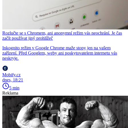
Rozlučte se s Chromem, ani anonymní režim vás neochrání. Je čas
začít používat jiný prohlížeč
Inkognito režim v Google Chrome maže stopy jen na vašem
zařízení. Před Googlem, weby ani poskytovatelem internetu vás
neskryje.
Mobify.cz
dnes, 18:21
5 min
Reklama