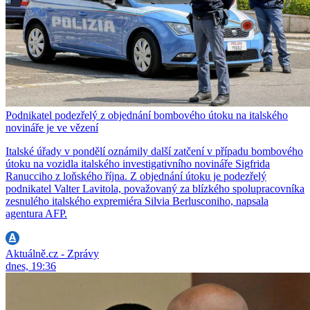
Podnikatel podezřelý z objednání bombového útoku na italského
novináře je ve vězení
Italské úřady v pondělí oznámily další zatčení v případu bombového
útoku na vozidla italského investigativního novináře Sigfrida
Ranucciho z loňského října. Z objednání útoku je podezřelý
podnikatel Valter Lavitola, považovaný za blízkého spolupracovníka
zesnulého italského expremiéra Silvia Berlusconiho, napsala
agentura AFP.
Aktuálně.cz - Zprávy
dnes, 19:36