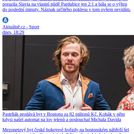
porazila Slavia na vlastní půdě Pardubice jen 2:1 a bála se o výhru
do poslední minuty. Náznak určitého poklesu v tom ovšem nevidím.
Aktuálně.cz - Sport
dnes, 18:29
Pastrňák prodává byt v Bostonu za 82 milionů Kč. Kohák v něm
kdysi našel automat na lov jelenů a poslouchal Michala Davida
Mezonetový byt české hokejové hvězdy na bostonském nábřeží šel