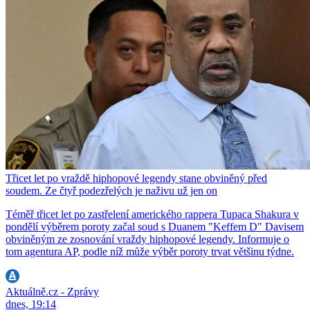
Třicet let po vraždě hiphopové legendy stane obviněný před
soudem. Ze čtyř podezřelých je naživu už jen on
Téměř třicet let po zastřelení amerického rappera Tupaca Shakura v
pondělí výběrem poroty začal soud s Duanem "Keffem D" Davisem
obviněným ze zosnování vraždy hiphopové legendy. Informuje o
tom agentura AP, podle níž může výběr poroty trvat většinu týdne.
Aktuálně.cz - Zprávy
dnes, 19:14