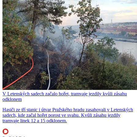
V Letenských sadech začalo hořet, tramvaje jezdily kvůli zásahu
odklonem
Hasiči ze tří stanic i útvar Pražského hradu zasahovali v Letenských
sadech, kde začal hořet porost ve svahu. Kvůli zásahu jezdily
tramvaje linek 12 a 15 odklonem.