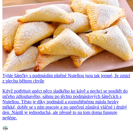
Tyhle šátečky s podmáslím plněné Nutellou jsou tak jemné, že zmizí
z plechu během chvíle
Když potřebuji upéct něco sladkého ke kávě a nechci se pouštět do
ničeho zdlouhavého, sáhnu po těchto podmáslových šátečcích s
Nutellou. Těsto je díky podmáslí a rozpuštěnému máslu hezky
měkké, dobře se s ním pracuje a po upečení zůstává vláčné i druhý
den. Náplň je jednoduchá, ale přesně to na tom doma funguje
nejlépe.