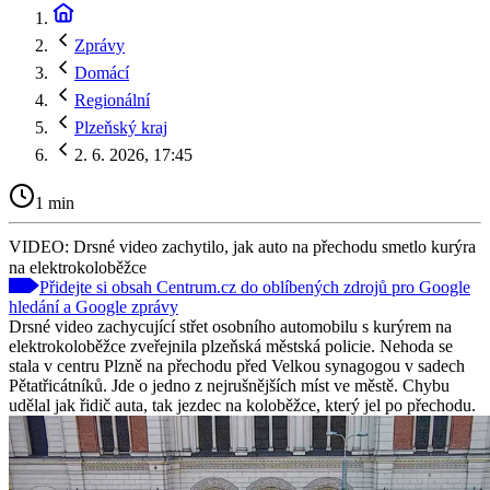
Zprávy
Domácí
Regionální
Plzeňský kraj
2. 6. 2026, 17:45
1 min
VIDEO: Drsné video zachytilo, jak auto na přechodu smetlo kurýra
na elektrokoloběžce
Přidejte si obsah Centrum.cz do oblíbených zdrojů pro Google
hledání a Google zprávy
Drsné video zachycující střet osobního automobilu s kurýrem na
elektrokoloběžce zveřejnila plzeňská městská policie. Nehoda se
stala v centru Plzně na přechodu před Velkou synagogou v sadech
Pětatřicátníků. Jde o jedno z nejrušnějších míst ve městě. Chybu
udělal jak řidič auta, tak jezdec na koloběžce, který jel po přechodu.