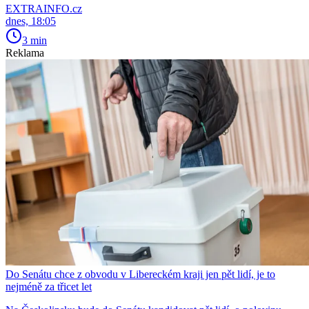
EXTRAINFO.cz
dnes, 18:05
3 min
Reklama
Do Senátu chce z obvodu v Libereckém kraji jen pět lidí, je to
nejméně za třicet let