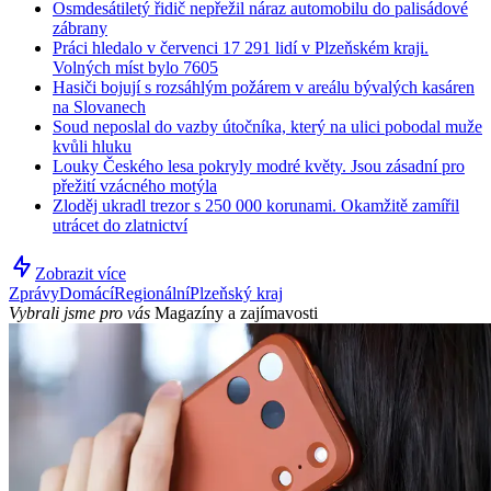
Osmdesátiletý řidič nepřežil náraz automobilu do palisádové
zábrany
Práci hledalo v červenci 17 291 lidí v Plzeňském kraji.
Volných míst bylo 7605
Hasiči bojují s rozsáhlým požárem v areálu bývalých kasáren
na Slovanech
Soud neposlal do vazby útočníka, který na ulici pobodal muže
kvůli hluku
Louky Českého lesa pokryly modré květy. Jsou zásadní pro
přežití vzácného motýla
Zloděj ukradl trezor s 250 000 korunami. Okamžitě zamířil
utrácet do zlatnictví
Zobrazit více
Zprávy
Domácí
Regionální
Plzeňský kraj
Vybrali jsme pro vás
Magazíny a zajímavosti