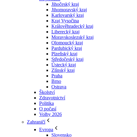
Jihočeský kraj
Jihomoravský kraj
Karlovarský kraj
Kraj Vysočina
Králověhradecký kraj
Liberecký kraj
Moravskoslezský kraj
Olomoucký kraj
Pardubický kraj
Plzeňský kraj
Středočeský kraj
Ústecký kraj
Zlínský kraj
Praha
Brno
Ostrava
Školství
Zdravotnictví
Politika
O počasí
Volby 2026
Zahraničí
Evropa
Slovensko