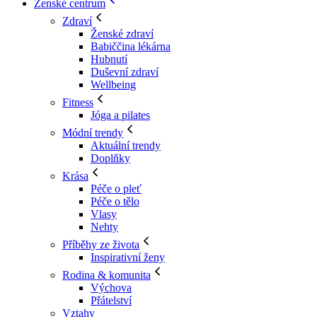
Ženské centrum
Zdraví
Ženské zdraví
Babiččina lékárna
Hubnutí
Duševní zdraví
Wellbeing
Fitness
Jóga a pilates
Módní trendy
Aktuální trendy
Doplňky
Krása
Péče o pleť
Péče o tělo
Vlasy
Nehty
Příběhy ze života
Inspirativní ženy
Rodina & komunita
Výchova
Přátelství
Vztahy