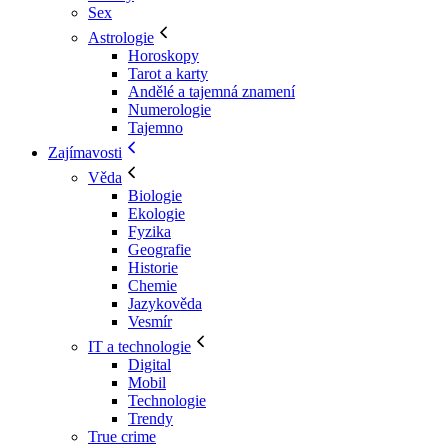
Sex
Astrologie
Horoskopy
Tarot a karty
Andělé a tajemná znamení
Numerologie
Tajemno
Zajímavosti
Věda
Biologie
Ekologie
Fyzika
Geografie
Historie
Chemie
Jazykověda
Vesmír
IT a technologie
Digital
Mobil
Technologie
Trendy
True crime