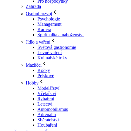
Pro hospodyňky
Zahrada
Osobní rozvoj
Psychologie
Management
Kariéra
Spiritualita a náboženství
Jídlo a vaření
Světová gastronomie
Levné vaření
Kulinářské triky
Mazlíčci
Kočky
Pejskové
Hobby
Modelářství
Včelařství
Rybaření
Letectví
Automobilismus
Adrenalin
Sběratelství
Houbaření