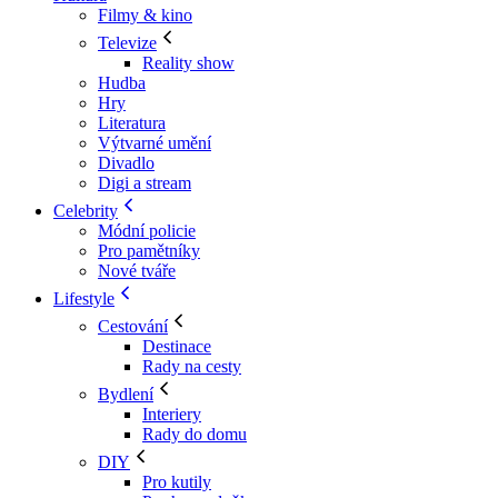
Filmy & kino
Televize
Reality show
Hudba
Hry
Literatura
Výtvarné umění
Divadlo
Digi a stream
Celebrity
Módní policie
Pro pamětníky
Nové tváře
Lifestyle
Cestování
Destinace
Rady na cesty
Bydlení
Interiery
Rady do domu
DIY
Pro kutily