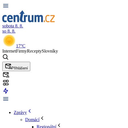
sobota 8. 8.
so 8. 8.
17°C
Internet
Firmy
Recepty
Slovníky
Přihlášení
Zprávy
Domácí
Regionální