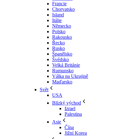
Francie
Chorvatsko
Island
Itálie
Německo
Polsko
Rakousko
Řecko
Rusko
Španělsko
Švédsko
Velká Británie
Rumunsko
Válka na Ukrajině
Maďarsko
Svět
USA
Blízký východ
Izrael
Palestina
Asie
Čína
Jižní Korea