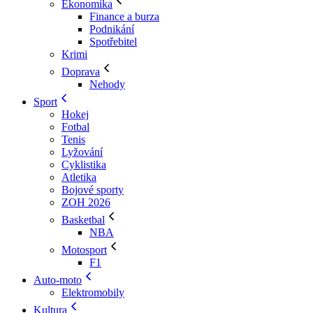
Ekonomika
Finance a burza
Podnikání
Spotřebitel
Krimi
Doprava
Nehody
Sport
Hokej
Fotbal
Tenis
Lyžování
Cyklistika
Atletika
Bojové sporty
ZOH 2026
Basketbal
NBA
Motosport
F1
Auto-moto
Elektromobily
Kultura