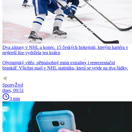
Dva zápasy v NHL a konec. 15 českých hokejistů, kterým kariéra v
nejlepší lize vydržela jen krátce
Olympijský vítěz, pětinásobný mistr extraligy i reprezentační
brankář. Všichni mají v NHL statistiku, která se vejde na dva řádky.
SportyŽivě
dnes, 09:51
3 min