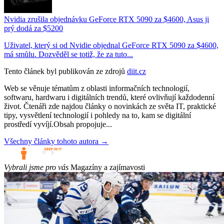
Nvidia zrušila objednávku GeForce RTX 5090 za $4600, Asus ji
prý dodá za $5200
Uživatel, který si od Nvidie objednal GeForce RTX 5090 za $4600,
má smůlu. Dozvěděl se totiž, že za tuto...
Tento článek byl publikován ze zdrojů
diit.cz
Web se věnuje tématům z oblasti informačních technologií,
softwaru, hardwaru i digitálních trendů, které ovlivňují každodenní
život. Čtenáři zde najdou články o novinkách ze světa IT, praktické
tipy, vysvětlení technologií i pohledy na to, kam se digitální
prostředí vyvíjí.Obsah propojuje...
Všechny články tohoto autora →
Vybrali jsme pro vás
Magazíny a zajímavosti