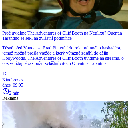
Proč uvidíme The Adventures of Cliff Booth na Netflixu? Quentin
Tarantino se sekl na zvláštní podmínce
Těsně před Vánoci se Brad Pitt vrátí do role hrdinného kaskadéra,
jemuž možná prošla vražda a který výrazně zasáhl do dějin
Hollywoodu. The Adventures of Cliff Booth uvidíme na streamu, o
což se údajně zasloužil zvláštní vrtoch Quentina Tarantina.
Kinobox.cz
dnes, 09:05
2 min
Reklama