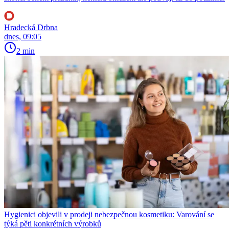
Hradecká Drbna
dnes, 09:05
2 min
Hygienici objevili v prodeji nebezpečnou kosmetiku: Varování se
týká pěti konkrétních výrobků