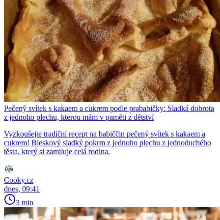
Pečený svítek s kakaem a cukrem podle prababičky: Sladká dobrota
z jednoho plechu, kterou mám v paměti z dětství
Vyzkoušejte tradiční recept na babiččin pečený svítek s kakaem a
cukrem! Bleskový sladký pokrm z jednoho plechu z jednoduchého
těsta, který si zamiluje celá rodina.
Cooky.cz
dnes, 09:41
3 min