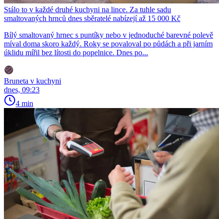
Stálo to v každé druhé kuchyni na lince. Za tuhle sadu
smaltovaných hrnců dnes sběratelé nabízejí až 15 000 Kč
Bílý smaltovaný hrnec s puntíky nebo v jednoduché barevné polevě
míval doma skoro každý. Roky se povaloval po půdách a při jarním
úklidu mířil bez lítosti do popelnice. Dnes po...
Bruneta v kuchyni
dnes, 09:23
4 min