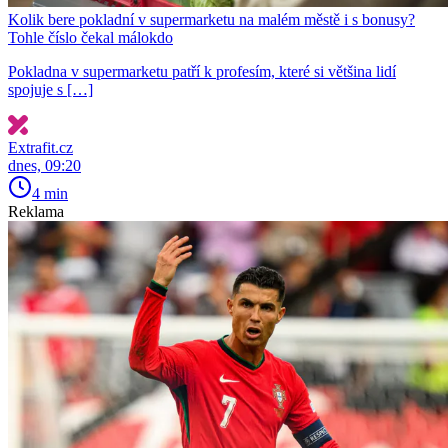
Kolik bere pokladní v supermarketu na malém městě i s bonusy?
Tohle číslo čekal málokdo
Pokladna v supermarketu patří k profesím, které si většina lidí
spojuje s […]
Extrafit.cz
dnes, 09:20
4 min
Reklama