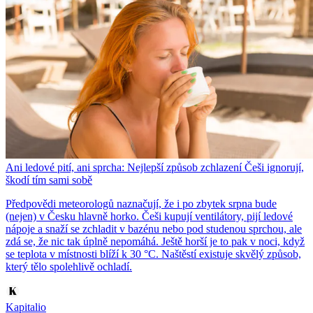
Ani ledové pití, ani sprcha: Nejlepší způsob zchlazení Češi ignorují,
škodí tím sami sobě
Předpovědi meteorologů naznačují, že i po zbytek srpna bude
(nejen) v Česku hlavně horko. Češi kupují ventilátory, pijí ledové
nápoje a snaží se zchladit v bazénu nebo pod studenou sprchou, ale
zdá se, že nic tak úplně nepomáhá. Ještě horší je to pak v noci, když
se teplota v místnosti blíží k 30 °C. Naštěstí existuje skvělý způsob,
který tělo spolehlivě ochladí.
Kapitalio