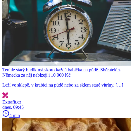
Tenhle starý budík má skoro každá babička na půdě. Sběratelé z
Německa za něj nabízejí i 10 000 Kč
Leží ve sklepě, v krabici na půdě nebo za sklem staré vitríny. […]
Extrafit.cz
dnes, 09:45
4 min