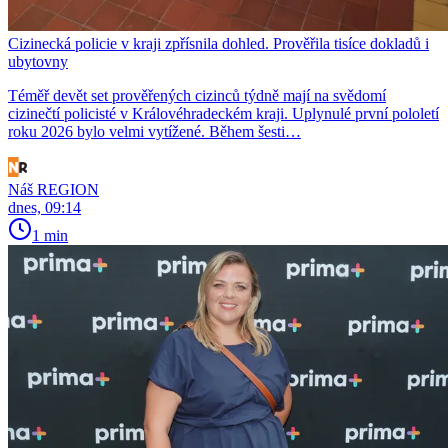
Cizinecká policie v kraji zpřísnila dohled. Prověřila tisíce dokladů i
ubytovny
Téměř devět set prověřených cizinců týdně mají na svědomí
cizinečtí policisté v Královéhradeckém kraji. Uplynulé první pololetí
roku 2026 bylo velmi vytížené. Během šesti…
Náš REGION
dnes, 09:14
1 min