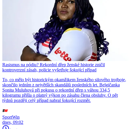
Rasismus na pódiu? Rekordní dřep ženské historie zničil
kontroverzní zásah, policie vyšetřuje šokující případ
To, co mělo být historickým okamžikem ženského silového trojboje,
skončilo jedním z největších skandálů posledních let. Belgičanka
Sonita Muluhová při pokusu o rekordní dřep s váhou 334,5
kilogramu přišla o platný výkon po zásahu člena obsluhy. O pět
týdnů později celý případ nabral šokující rozměr.
SportWin
dnes, 09:02