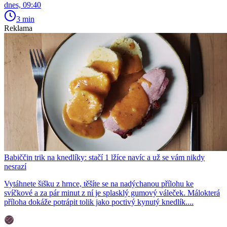
dnes, 09:40
3 min
Reklama
Babiččin trik na knedlíky: stačí 1 lžíce navíc a už se vám nikdy
nesrazí
Vytáhnete šišku z hrnce, těšíte se na nadýchanou přílohu ke
svíčkové a za pár minut z ní je splasklý gumový váleček. Málokterá
příloha dokáže potrápit tolik jako poctivý kynutý knedlík....