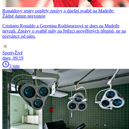
Ronaldovy sestry popřely zprávy o dnešní svatbě na Madeiře:
Žádné datum neexistuje
Cristiano Ronaldo a Georgina Rodríguezová se dnes na Madeiře
nevzali. Zprávy o svatbě stály na řetězci neověřených přepisů, ne na
pozvánce od páru.
SportyŽivě
dnes, 09:19
3 min