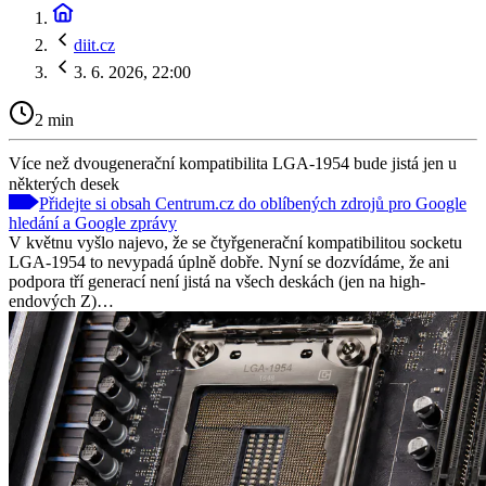
diit.cz
3. 6. 2026, 22:00
2 min
Více než dvougenerační kompatibilita LGA-1954 bude jistá jen u
některých desek
Přidejte si obsah Centrum.cz do oblíbených zdrojů pro Google
hledání a Google zprávy
V květnu vyšlo najevo, že se čtyřgenerační kompatibilitou socketu
LGA-1954 to nevypadá úplně dobře. Nyní se dozvídáme, že ani
podpora tří generací není jistá na všech deskách (jen na high-
endových Z)…