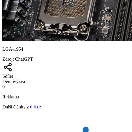
LGA-1954
Zdroj
:
ChatGPT
Sdílet
Denní
výzva
0
Reklama
Další články z
diit.cz