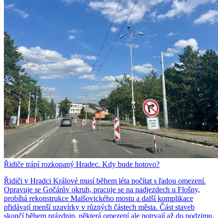
Řidiče trápí rozkopaný Hradec. Kdy bude hotovo?
Řidiči v Hradci Králové musí během léta počítat s řadou omezení.
Opravuje se Gočárův okruh, pracuje se na nadjezdech u Flošny,
probíhá rekonstrukce Malšovického mostu a další komplikace
přidávají menší uzavírky v různých částech města. Část staveb
skončí během prázdnin, některá omezení ale potrvají až do podzimu.