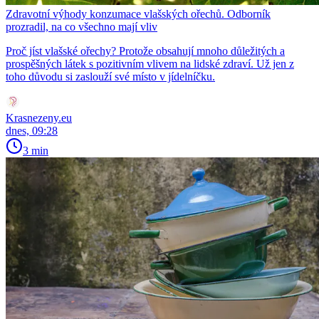
Zdravotní výhody konzumace vlašských ořechů. Odborník
prozradil, na co všechno mají vliv
Proč jíst vlašské ořechy? Protože obsahují mnoho důležitých a
prospěšných látek s pozitivním vlivem na lidské zdraví. Už jen z
toho důvodu si zaslouží své místo v jídelníčku.
Krasnezeny.eu
dnes, 09:28
3 min