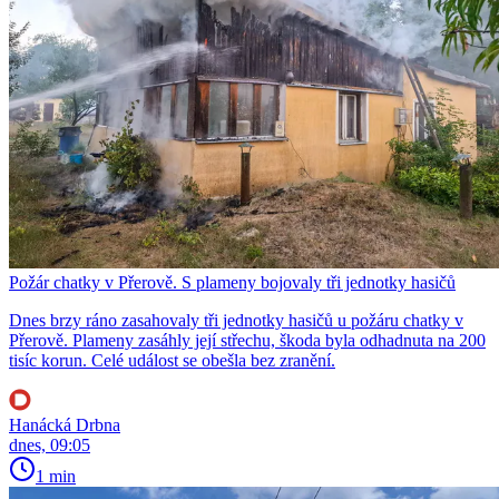
Požár chatky v Přerově. S plameny bojovaly tři jednotky hasičů
Dnes brzy ráno zasahovaly tři jednotky hasičů u požáru chatky v
Přerově. Plameny zasáhly její střechu, škoda byla odhadnuta na 200
tisíc korun. Celé událost se obešla bez zranění.
Hanácká Drbna
dnes, 09:05
1 min