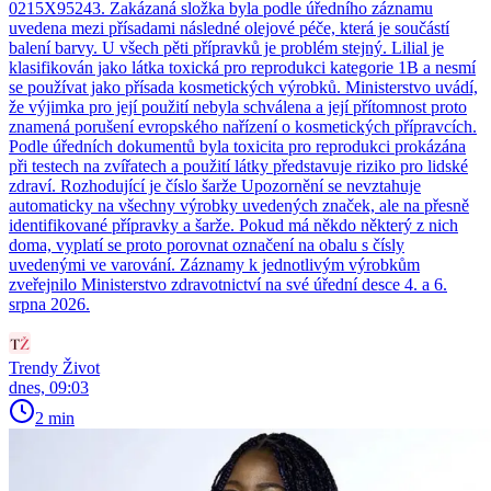
0215X95243. Zakázaná složka byla podle úředního záznamu
uvedena mezi přísadami následné olejové péče, která je součástí
balení barvy. U všech pěti přípravků je problém stejný. Lilial je
klasifikován jako látka toxická pro reprodukci kategorie 1B a nesmí
se používat jako přísada kosmetických výrobků. Ministerstvo uvádí,
že výjimka pro její použití nebyla schválena a její přítomnost proto
znamená porušení evropského nařízení o kosmetických přípravcích.
Podle úředních dokumentů byla toxicita pro reprodukci prokázána
při testech na zvířatech a použití látky představuje riziko pro lidské
zdraví. Rozhodující je číslo šarže Upozornění se nevztahuje
automaticky na všechny výrobky uvedených značek, ale na přesně
identifikované přípravky a šarže. Pokud má někdo některý z nich
doma, vyplatí se proto porovnat označení na obalu s čísly
uvedenými ve varování. Záznamy k jednotlivým výrobkům
zveřejnilo Ministerstvo zdravotnictví na své úřední desce 4. a 6.
srpna 2026.
Trendy Život
dnes, 09:03
2 min