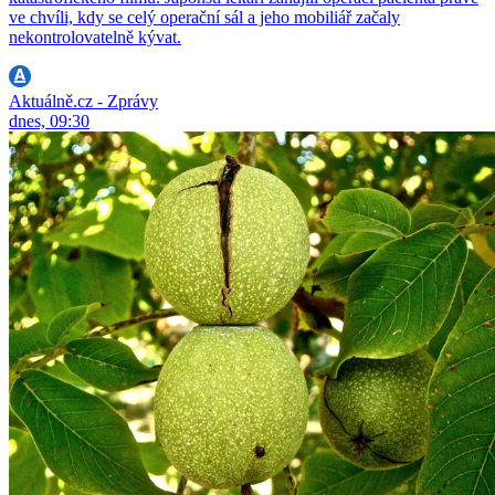
ve chvíli, kdy se celý operační sál a jeho mobiliář začaly
nekontrolovatelně kývat.
Aktuálně.cz - Zprávy
dnes, 09:30