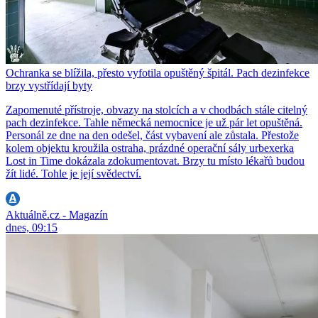
Ochranka se blížila, přesto vyfotila opuštěný špitál. Pach dezinfekce
brzy vystřídají byty
Zapomenuté přístroje, obvazy na stolcích a v chodbách stále citelný
pach dezinfekce. Tahle německá nemocnice je už pár let opuštěná.
Personál ze dne na den odešel, část vybavení ale zůstala. Přestože
kolem objektu kroužila ostraha, prázdné operační sály urbexerka
Lost in Time dokázala zdokumentovat. Brzy tu místo lékařů budou
žít lidé. Tohle je její svědectví.
Aktuálně.cz - Magazín
dnes, 09:15