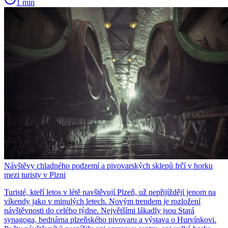
1 min
Návštěvy chladného podzemí a pivovarských sklepů frčí v horku
mezi turisty v Plzni
Turisté, kteří letos v létě navštěvují Plzeň, už nepřijíždějí jenom na
víkendy jako v minulých letech. Novým trendem je rozložení
návštěvnosti do celého týdne. Největšími lákadly jsou Stará
synagoga, bednárna plzeňského pivovaru a výstava o Hurvínkovi.