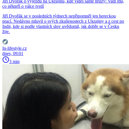
Jiří Dvořák o výjezdu na Ukrajinu, kde viděl samé hrůzy: Vadí mu,
co někteří o válce tvrdí
Jiří Dvořák se v posledních týdnech nepřipomněl jen hereckou
prací. Nedávno mluvil o svých zkušenostech z Ukrajiny a z cest po
Indii, kde si podle vlastních slov uvědomil, jak dobře se v Česku
žije.
In-lifestyle.cz
dnes, 09:01
3 min