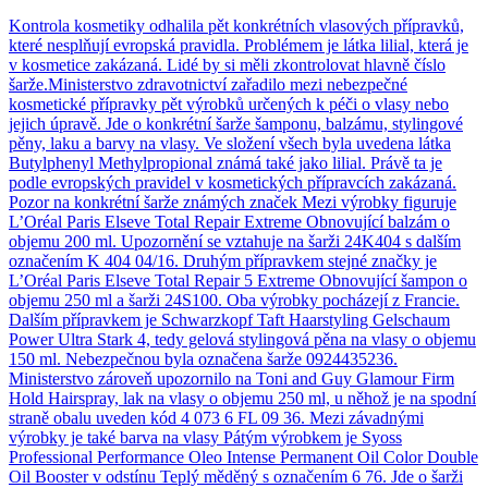
Kontrola kosmetiky odhalila pět konkrétních vlasových přípravků,
které nesplňují evropská pravidla. Problémem je látka lilial, která je
v kosmetice zakázaná. Lidé by si měli zkontrolovat hlavně číslo
šarže.Ministerstvo zdravotnictví zařadilo mezi nebezpečné
kosmetické přípravky pět výrobků určených k péči o vlasy nebo
jejich úpravě. Jde o konkrétní šarže šamponu, balzámu, stylingové
pěny, laku a barvy na vlasy. Ve složení všech byla uvedena látka
Butylphenyl Methylpropional známá také jako lilial. Právě ta je
podle evropských pravidel v kosmetických přípravcích zakázaná.
Pozor na konkrétní šarže známých značek Mezi výrobky figuruje
L’Oréal Paris Elseve Total Repair Extreme Obnovující balzám o
objemu 200 ml. Upozornění se vztahuje na šarži 24K404 s dalším
označením K 404 04/16. Druhým přípravkem stejné značky je
L’Oréal Paris Elseve Total Repair 5 Extreme Obnovující šampon o
objemu 250 ml a šarži 24S100. Oba výrobky pocházejí z Francie.
Dalším přípravkem je Schwarzkopf Taft Haarstyling Gelschaum
Power Ultra Stark 4, tedy gelová stylingová pěna na vlasy o objemu
150 ml. Nebezpečnou byla označena šarže 0924435236.
Ministerstvo zároveň upozornilo na Toni and Guy Glamour Firm
Hold Hairspray, lak na vlasy o objemu 250 ml, u něhož je na spodní
straně obalu uveden kód 4 073 6 FL 09 36. Mezi závadnými
výrobky je také barva na vlasy Pátým výrobkem je Syoss
Professional Performance Oleo Intense Permanent Oil Color Double
Oil Booster v odstínu Teplý měděný s označením 6 76. Jde o šarži