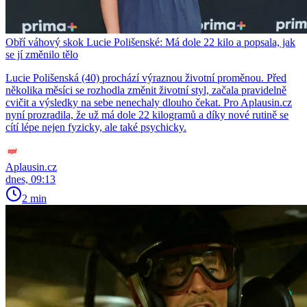
Obří váhový skok Lucie Polišenské: Má dole 22 kilo a popsala, jak
se jí změnilo tělo
Lucie Polišenská (40) prochází výraznou životní proměnou. Před
několika měsíci se rozhodla změnit životní styl, začala pravidelně
cvičit a výsledky na sebe nenechaly dlouho čekat. Pro Aplausin.cz
nyní prozradila, že už má dole 22 kilogramů a díky nové rutině se
cítí lépe nejen fyzicky, ale také psychicky.
Aplausin.cz
dnes, 09:13
2 min