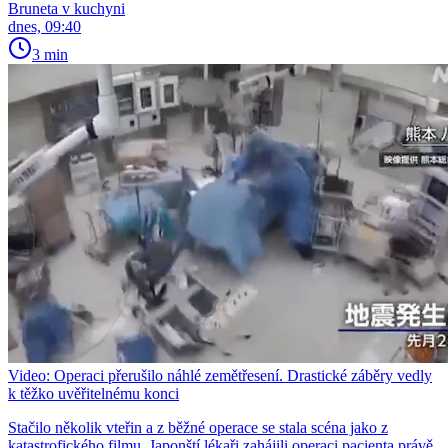
Bruneta v kuchyni
dnes, 09:40
3 min
Video: Operaci přerušilo náhlé zemětřesení. Drastické záběry vedly
k těžko uvěřitelnému konci
Stačilo několik vteřin a z běžné operace se stala scéna jako z
katastrofického filmu. Japonští lékaři zahájili operaci pacienta právě