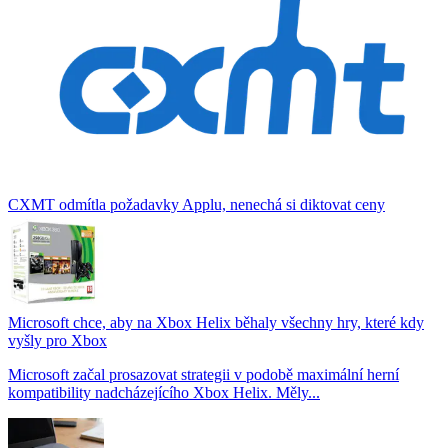
CXMT odmítla požadavky Applu, nenechá si diktovat ceny
Microsoft chce, aby na Xbox Helix běhaly všechny hry, které kdy
vyšly pro Xbox
Microsoft začal prosazovat strategii v podobě maximální herní
kompatibility nadcházejícího Xbox Helix. Měly...