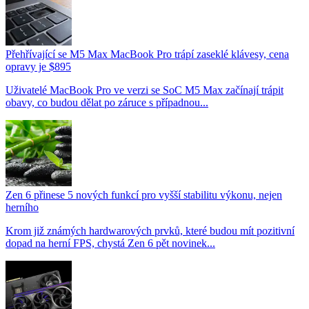
Přehřívající se M5 Max MacBook Pro trápí zaseklé klávesy, cena
opravy je $895
Uživatelé MacBook Pro ve verzi se SoC M5 Max začínají trápit
obavy, co budou dělat po záruce s případnou...
Zen 6 přinese 5 nových funkcí pro vyšší stabilitu výkonu, nejen
herního
Krom již známých hardwarových prvků, které budou mít pozitivní
dopad na herní FPS, chystá Zen 6 pět novinek...