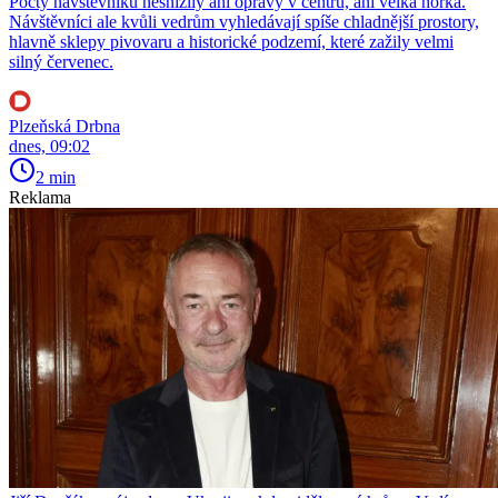
Počty návštěvníků nesnížily ani opravy v centru, ani velká horka.
Návštěvníci ale kvůli vedrům vyhledávají spíše chladnější prostory,
hlavně sklepy pivovaru a historické podzemí, které zažily velmi
silný červenec.
Plzeňská Drbna
dnes, 09:02
2 min
Reklama