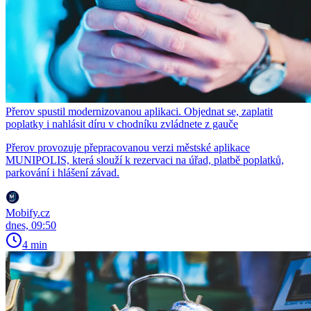
Přerov spustil modernizovanou aplikaci. Objednat se, zaplatit
poplatky i nahlásit díru v chodníku zvládnete z gauče
Přerov provozuje přepracovanou verzi městské aplikace
MUNIPOLIS, která slouží k rezervaci na úřad, platbě poplatků,
parkování i hlášení závad.
Mobify.cz
dnes, 09:50
4 min