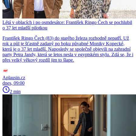
Létá v oblacích i po osmdesátce: František Ringo Čech se pochlubil
o 37 let mladší pilotkou
František Ringo Čech (83) do starého železa rozhodně nepatří. Už
rok a půl je šťastně zadaný po boku půvabné Moniky Kopecké,
která je o 37 let mladší. Naposledy se společně objevili na zahradní
party Petra Jandy, která se letos nesla v egyptském stylu. Zdá se, že i
přes velký věkový rozdíl jim to šlape.
Aplausin.cz
dnes, 09:00
2 min