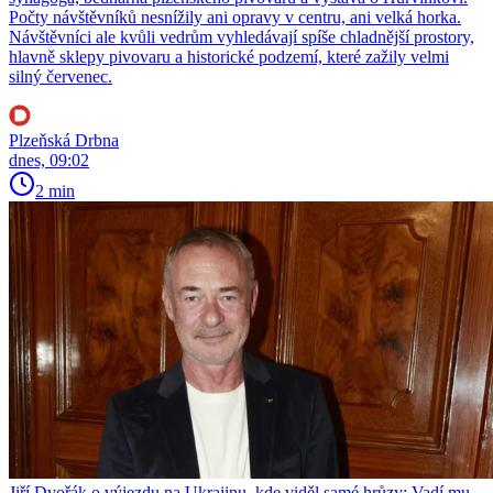
Počty návštěvníků nesnížily ani opravy v centru, ani velká horka.
Návštěvníci ale kvůli vedrům vyhledávají spíše chladnější prostory,
hlavně sklepy pivovaru a historické podzemí, které zažily velmi
silný červenec.
Plzeňská Drbna
dnes, 09:02
2 min
Jiří Dvořák o výjezdu na Ukrajinu, kde viděl samé hrůzy: Vadí mu,