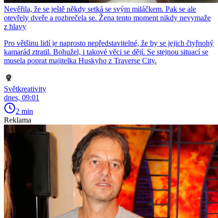
Nevěřila, že se ještě někdy setká se svým miláčkem. Pak se ale
otevřely dveře a rozbrečela se. Žena tento moment nikdy nevymaže
z hlavy
Pro většinu lidí je naprosto nepředstavitelné, že by se jejich čtyřnohý
kamarád ztratil. Bohužel, i takové věci se dějí. Se stejnou situací se
musela poprat majitelka Huskyho z Traverse City.
Světkreativity
dnes, 09:01
2 min
Reklama