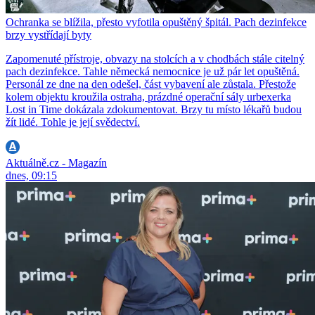
Ochranka se blížila, přesto vyfotila opuštěný špitál. Pach dezinfekce
brzy vystřídají byty
Zapomenuté přístroje, obvazy na stolcích a v chodbách stále citelný
pach dezinfekce. Tahle německá nemocnice je už pár let opuštěná.
Personál ze dne na den odešel, část vybavení ale zůstala. Přestože
kolem objektu kroužila ostraha, prázdné operační sály urbexerka
Lost in Time dokázala zdokumentovat. Brzy tu místo lékařů budou
žít lidé. Tohle je její svědectví.
Aktuálně.cz - Magazín
dnes, 09:15