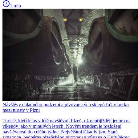
1 min
Návštěvy chladného podzemí a pivovarských sklepů frčí v horku
mezi turisty v Plzni
Turisté, kteří letos v létě navštěvují Plzeň, už nepřijíždějí jenom na
víkendy jako v minulých letech. Novým trendem je rozložení
návštěvnosti do celého týdne. Největšími lákadly jsou Stará
synagoga, bednárna plzeňského pivovaru a výstava o Hurvínkovi.