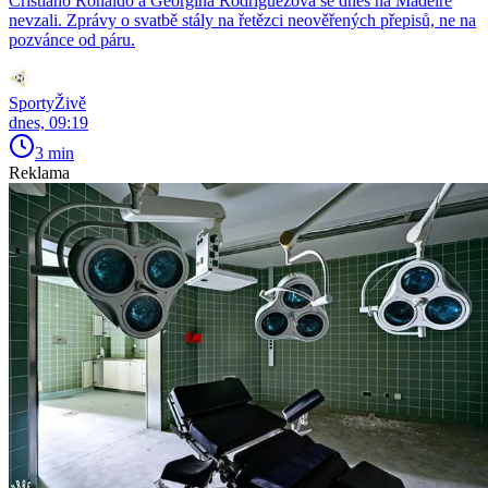
Cristiano Ronaldo a Georgina Rodríguezová se dnes na Madeiře
nevzali. Zprávy o svatbě stály na řetězci neověřených přepisů, ne na
pozvánce od páru.
SportyŽivě
dnes, 09:19
3 min
Reklama