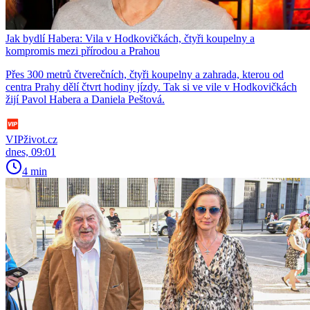
Jak bydlí Habera: Vila v Hodkovičkách, čtyři koupelny a
kompromis mezi přírodou a Prahou
Přes 300 metrů čtverečních, čtyři koupelny a zahrada, kterou od
centra Prahy dělí čtvrt hodiny jízdy. Tak si ve vile v Hodkovičkách
žijí Pavol Habera a Daniela Peštová.
VIPživot.cz
dnes, 09:01
4 min