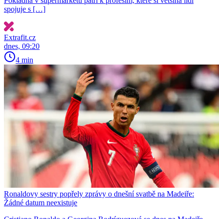
Pokladna v supermarketu patří k profesím, které si většina lidí
spojuje s […]
Extrafit.cz
dnes, 09:20
4 min
Ronaldovy sestry popřely zprávy o dnešní svatbě na Madeiře:
Žádné datum neexistuje