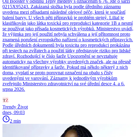
Oil Booster v odstínu Teplý měděný s označením 6 76. Jde o šarži
0215X95243. Zakázaná složka byla podle úředního záznamu
uvedena mezi přísadami následné olejové péče, která je součástí
balení barvy. U všech pěti přípravků je problém stejný. Lilial je
klasifikován jako látka toxická pro reprodukci kategorie 1B a nesmí
se používat jako přísada kosmetických výrobků. Ministerstvo uvádí,
že výjimka pro její použití nebyla schválena a její přítomnost proto
znamená porušení evropského nařízení o kosmetických přípravcích.
Podle úředních dokumentů byla toxicita pro reprodukci prokázána
při testech na zvířatech a použití látky představuje riziko pro lidské
zdraví. Rozhodující je číslo šarže Upozornění se nevztahuje
automaticky na všechny výrobky uvedených značek, ale na přesně
identifikované přípravky a šarže. Pokud má někdo některý z nich
doma, vyplatí se proto porovnat označení na obalu s čísly
uvedenými ve varování. Záznamy k jednotlivým výrobkům
zveřejnilo Ministerstvo zdravotnictví na své úřední desce 4. a 6.
srpna 2026.
Trendy Život
dnes, 09:03
2 min