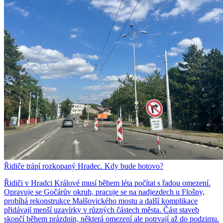
Řidiče trápí rozkopaný Hradec. Kdy bude hotovo?
Řidiči v Hradci Králové musí během léta počítat s řadou omezení.
Opravuje se Gočárův okruh, pracuje se na nadjezdech u Flošny,
probíhá rekonstrukce Malšovického mostu a další komplikace
přidávají menší uzavírky v různých částech města. Část staveb
skončí během prázdnin, některá omezení ale potrvají až do podzimu.