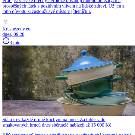
Proč jíst vlašské ořechy? Protože obsahují mnoho důležitých a
prospěšných látek s pozitivním vlivem na lidské zdraví. Už jen z
toho důvodu si zaslouží své místo v jídelníčku.
Krasnezeny.eu
dnes, 09:28
3 min
Stálo to v každé druhé kuchyni na lince. Za tuhle sadu
smaltovaných hrnců dnes sběratelé nabízejí až 15 000 Kč