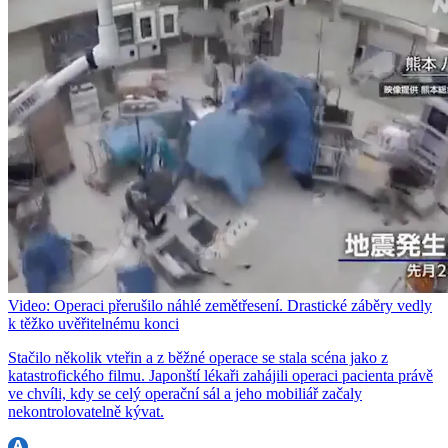
Video: Operaci přerušilo náhlé zemětřesení. Drastické záběry vedly
k těžko uvěřitelnému konci
Stačilo několik vteřin a z běžné operace se stala scéna jako z
katastrofického filmu. Japonští lékaři zahájili operaci pacienta právě
ve chvíli, kdy se celý operační sál a jeho mobiliář začaly
nekontrolovatelně kývat.