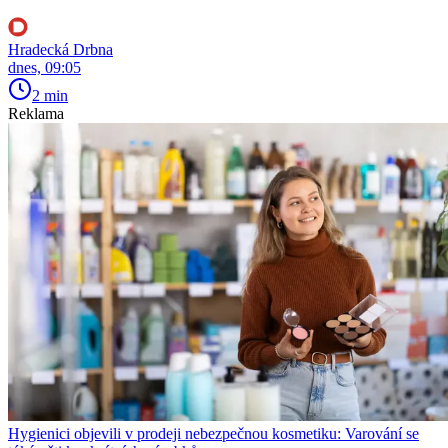
Hradecká Drbna
dnes, 09:05
2 min
Reklama
Hygienici objevili v prodeji nebezpečnou kosmetiku: Varování se