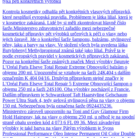
týká pěti konkrétních výrobků
Kontrola kosmetiky odhalila pět konkrétních vlasových přípravků,
které nesplňují evropská pravidla. Problémem je látka lilial, která je
v kosmetice zakázaná. Lidé by si měli zkontrolovat hlavně číslo
šarže.Ministerstvo zdravotnictví zařadilo mezi nebezpečné
kosmetické přípravky pět výrobků určených k péči o vlasy nebo
jejich úpravě. Jde o konkrétní šarže šamponu, balzámu, stylingové
pěny, laku a barvy na vlasy. Ve složení všech byla uvedena látka
Butylphenyl Methylpropional známá také jako lilial. Právě ta je
podle evropských pravidel v kosmetických přípravcích zakázaná.
Pozor na konkrétní šarže známých značek Mezi výrobky figuruje
L’Oréal Paris Elseve Total Repair Extreme Obnovující balzám o
objemu 200 ml. Upozornění se vztahuje na šarži 24K404 s dalším
označením K 404 04/16. Druhým přípravkem stejné značky je
L’Oréal Paris Elseve Total Repair 5 Extreme Obnovující šampon o
objemu 250 ml a šarži 24S100. Oba výrobky pocházejí z Francie.
Dalším přípravkem je Schwarzkopf Taft Haarstyling Gelschaum
Power Ultra Stark 4, tedy gelová stylingová pěna na vlasy o objemu
150 ml. Nebezpečnou byla označena šarže 0924435236.
Ministerstvo zároveň upozornilo na Toni and Guy Glamour Firm
Hold Hairspray, lak na vlasy o objemu 250 ml, u něhož je na spodní
straně obalu uveden kód 4 073 6 FL 09 36. Mezi závadnými
výrobky je také barva na vlasy Pátým výrobkem je Syoss
Professional Performance Oleo Intense Permanent Oil Color Double