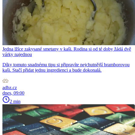
Jedna lžíce zakysané smetany v kaši. Rodina si od té doby žádá dvě
várky najednou
Díky tomuto snadnému tipu si připravíte nejchutnější bramborovou
kaši. Stačí přidat jednu ingredienci a bude dokonalá.
adbz.cz
dnes, 09:00
2 min