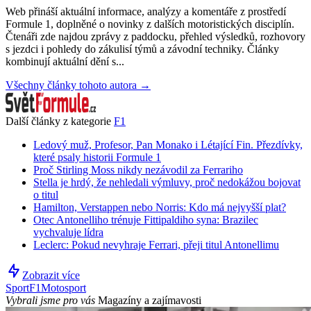
Web přináší aktuální informace, analýzy a komentáře z prostředí
Formule 1, doplněné o novinky z dalších motoristických disciplín.
Čtenáři zde najdou zprávy z paddocku, přehled výsledků, rozhovory
s jezdci i pohledy do zákulisí týmů a závodní techniky. Články
kombinují aktuální dění s...
Všechny články tohoto autora →
Další články z kategorie
F1
Ledový muž, Profesor, Pan Monako i Létající Fin. Přezdívky,
které psaly historii Formule 1
Proč Stirling Moss nikdy nezávodil za Ferrariho
Stella je hrdý, že nehledali výmluvy, proč nedokážou bojovat
o titul
Hamilton, Verstappen nebo Norris: Kdo má nejvyšší plat?
Otec Antonelliho trénuje Fittipaldiho syna: Brazilec
vychvaluje lídra
Leclerc: Pokud nevyhraje Ferrari, přeji titul Antonellimu
Zobrazit více
Sport
F1
Motosport
Vybrali jsme pro vás
Magazíny a zajímavosti