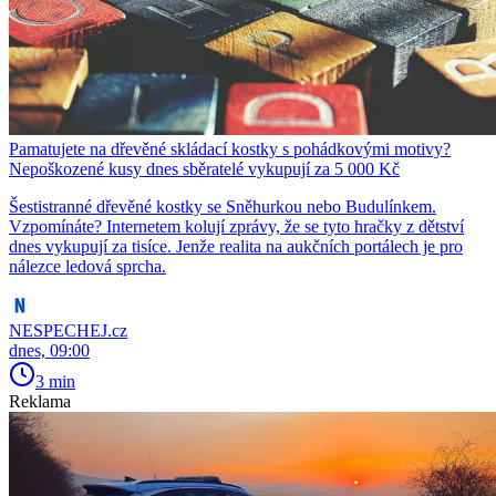
Pamatujete na dřevěné skládací kostky s pohádkovými motivy?
Nepoškozené kusy dnes sběratelé vykupují za 5 000 Kč
Šestistranné dřevěné kostky se Sněhurkou nebo Budulínkem.
Vzpomínáte? Internetem kolují zprávy, že se tyto hračky z dětství
dnes vykupují za tisíce. Jenže realita na aukčních portálech je pro
nálezce ledová sprcha.
NESPECHEJ.cz
dnes, 09:00
3 min
Reklama