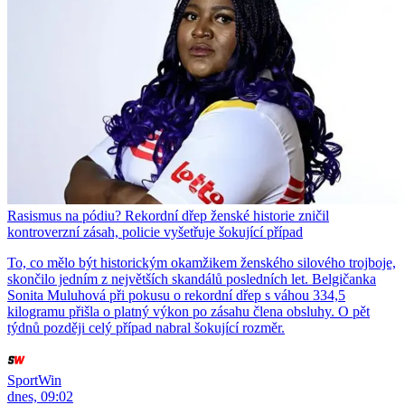
Rasismus na pódiu? Rekordní dřep ženské historie zničil
kontroverzní zásah, policie vyšetřuje šokující případ
To, co mělo být historickým okamžikem ženského silového trojboje,
skončilo jedním z největších skandálů posledních let. Belgičanka
Sonita Muluhová při pokusu o rekordní dřep s váhou 334,5
kilogramu přišla o platný výkon po zásahu člena obsluhy. O pět
týdnů později celý případ nabral šokující rozměr.
SportWin
dnes, 09:02