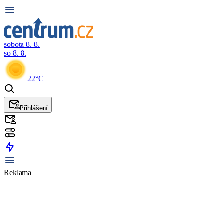
sobota 8. 8.
so 8. 8.
22°C
Přihlášení
Reklama