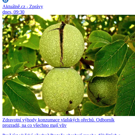
Aktuálně.cz - Zprávy
dnes, 09:30
Zdravotní výhody konzumace vlašských ořechů. Odborník
prozradil, na co všechno mají vliv