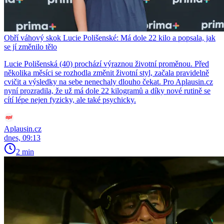
Obří váhový skok Lucie Polišenské: Má dole 22 kilo a popsala, jak
se jí změnilo tělo
Lucie Polišenská (40) prochází výraznou životní proměnou. Před
několika měsíci se rozhodla změnit životní styl, začala pravidelně
cvičit a výsledky na sebe nenechaly dlouho čekat. Pro Aplausin.cz
nyní prozradila, že už má dole 22 kilogramů a díky nové rutině se
cítí lépe nejen fyzicky, ale také psychicky.
Aplausin.cz
dnes, 09:13
2 min