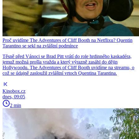
Proč uvidíme The Adventures of Cliff Booth na Netflixu? Quentin
Tarantino se sekl na zvláštní podmínce
Těsně před Vánoci se Brad Pitt vrátí do role hrdinného kaskadéra,
jemuž možná prošla vražda a který výrazně zasáhl do dějin
Hollywoodu. The Adventures of Cliff Booth uvidíme na streamu, o
což se údajně zasloužil zvláštní vrtoch Quentina Tarantina.
Kinobox.cz
dnes, 09:05
2 min