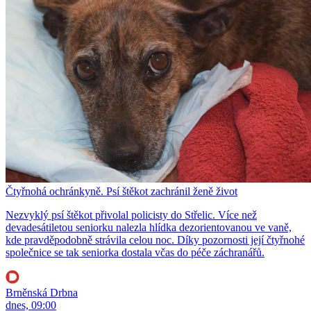
Čtyřnohá ochránkyně. Psí štěkot zachránil ženě život
Nezvyklý psí štěkot přivolal policisty do Střelic. Více než
devadesátiletou seniorku nalezla hlídka dezorientovanou ve vaně,
kde pravděpodobně strávila celou noc. Díky pozornosti její čtyřnohé
společnice se tak seniorka dostala včas do péče záchranářů.
Brněnská Drbna
dnes, 09:00