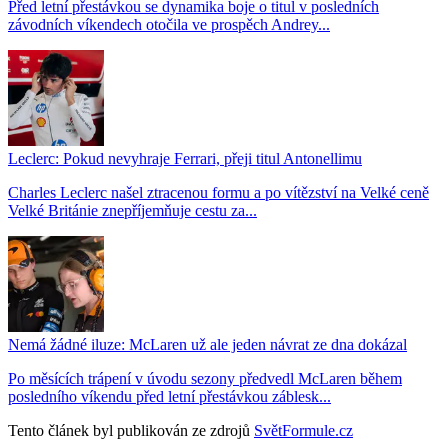
Před letní přestávkou se dynamika boje o titul v posledních
závodních víkendech otočila ve prospěch Andrey...
Leclerc: Pokud nevyhraje Ferrari, přeji titul Antonellimu
Charles Leclerc našel ztracenou formu a po vítězství na Velké ceně
Velké Británie znepříjemňuje cestu za...
Nemá žádné iluze: McLaren už ale jeden návrat ze dna dokázal
Po měsících trápení v úvodu sezony předvedl McLaren během
posledního víkendu před letní přestávkou záblesk...
Tento článek byl publikován ze zdrojů
SvětFormule.cz