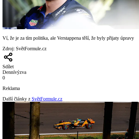
Ví, že je za tím politika, ale Verstappena těší, že byly přijaty úpravy
Zdroj
:
SvětFormule.cz
Sdílet
Denní
výzva
0
Reklama
Další články z
SvětFormule.cz