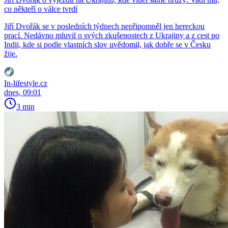
co někteří o válce tvrdí
Jiří Dvořák se v posledních týdnech nepřipomněl jen hereckou
prací. Nedávno mluvil o svých zkušenostech z Ukrajiny a z cest po
Indii, kde si podle vlastních slov uvědomil, jak dobře se v Česku
žije.
In-lifestyle.cz
dnes, 09:01
3 min