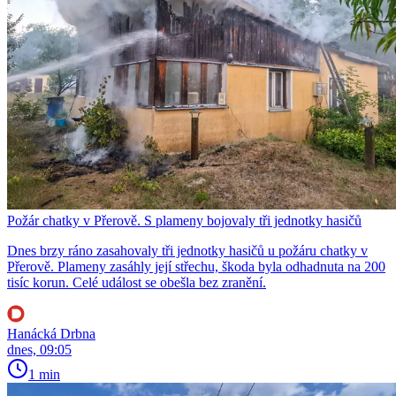
Požár chatky v Přerově. S plameny bojovaly tři jednotky hasičů
Dnes brzy ráno zasahovaly tři jednotky hasičů u požáru chatky v
Přerově. Plameny zasáhly její střechu, škoda byla odhadnuta na 200
tisíc korun. Celé událost se obešla bez zranění.
Hanácká Drbna
dnes, 09:05
1 min