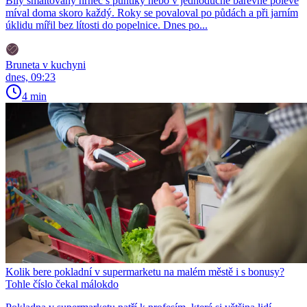
Bílý smaltovaný hrnec s puntíky nebo v jednoduché barevné polevě
míval doma skoro každý. Roky se povaloval po půdách a při jarním
úklidu mířil bez lítosti do popelnice. Dnes po...
Bruneta v kuchyni
dnes, 09:23
4 min
Kolik bere pokladní v supermarketu na malém městě i s bonusy?
Tohle číslo čekal málokdo