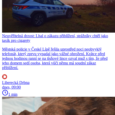
Neuvěřitelná drzost: Lhal o zákazu přiblížení, strážníky chtěl jako
taxík pro cigarety
Městská policie v České Lípě řešila uprostřed noci neobvyklý
telefonát, který zprvu vypadal jako vážné ohrožení. Krátce před
jednou hodinou ranní se na tísňové lince ozval muž s tím, že před
jeho domem sedí osoba, která vůči němu má soudní zákaz
přiblížení.
Liberecká Drbna
dnes, 09:00
1 min