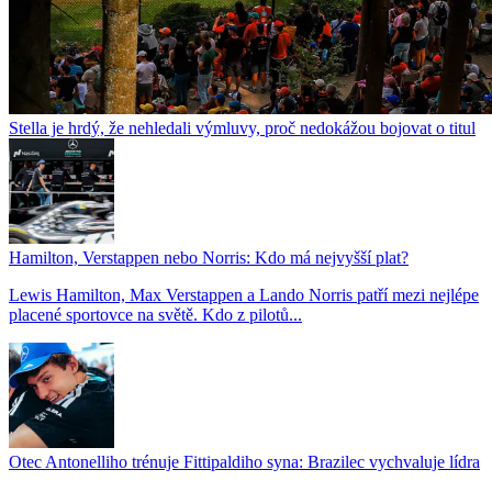
Stella je hrdý, že nehledali výmluvy, proč nedokážou bojovat o titul
Hamilton, Verstappen nebo Norris: Kdo má nejvyšší plat?
Lewis Hamilton, Max Verstappen a Lando Norris patří mezi nejlépe
placené sportovce na světě. Kdo z pilotů...
Otec Antonelliho trénuje Fittipaldiho syna: Brazilec vychvaluje lídra