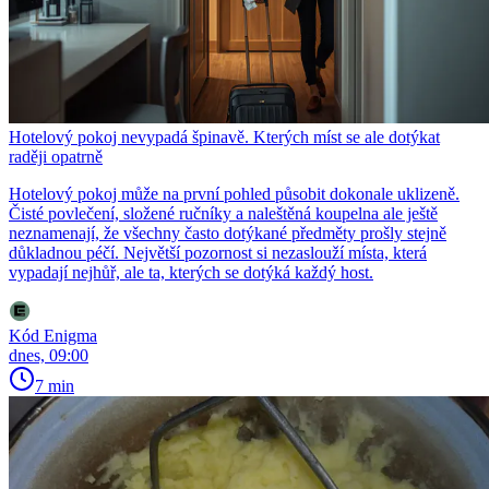
Hotelový pokoj nevypadá špinavě. Kterých míst se ale dotýkat
raději opatrně
Hotelový pokoj může na první pohled působit dokonale uklizeně.
Čisté povlečení, složené ručníky a naleštěná koupelna ale ještě
neznamenají, že všechny často dotýkané předměty prošly stejně
důkladnou péčí. Největší pozornost si nezaslouží místa, která
vypadají nejhůř, ale ta, kterých se dotýká každý host.
Kód Enigma
dnes, 09:00
7 min