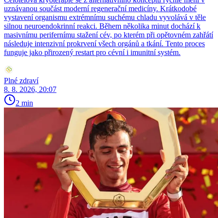
uznávanou součást moderní regenerační medicíny. Krátkodobé
vystavení organismu extrémnímu suchému chladu vyvolává v těle
silnou neuroendokrinní reakci. Během několika minut dochází k
masivnímu perifernímu stažení cév, po kterém při opětovném zahřátí
následuje intenzivní prokrvení všech orgánů a tkání. Tento proces
funguje jako přirozený restart pro cévní i imunitní systém.
Plné zdraví
8. 8. 2026, 20:07
2 min