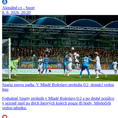
Aktuálně.cz - Sport
8. 8. 2026, 20:20
Sparta znovu padla. V Mladé Boleslavi prohrála 0:2, domácí vedou
ligu
Fotbalisté Sparty prohráli v Mladé Boleslavi 0:2 a po druhé porážce
v sezoně mají po třech ligových kolech pouze tři body. Středočeši
vedou tabulku.