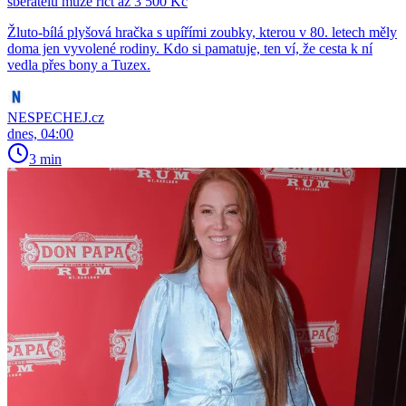
sběratelů může říct až 3 500 Kč
Žluto-bílá plyšová hračka s upířími zoubky, kterou v 80. letech měly
doma jen vyvolené rodiny. Kdo si pamatuje, ten ví, že cesta k ní
vedla přes bony a Tuzex.
NESPECHEJ.cz
dnes, 04:00
3 min