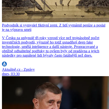
Podvodník si vymyslel fiktivní zemi. Z lidí vymámil peníze a poslal
je na výpravu smrti
V Česku za uplynulé tři roky vzrostl více než trojnásobně počet
investičních podvodů, výrazně ho totiž usnadňují deep fake
technologie, umělá inteligence a další nástroje. Propracované a
obtížně odhalitelné podfuky tu ovšem byly od pradávna a jejich
následky pro napálené lidi bývaly často fatálnější než dnes.
Aktuálně.cz - Zprávy
dnes, 03:30