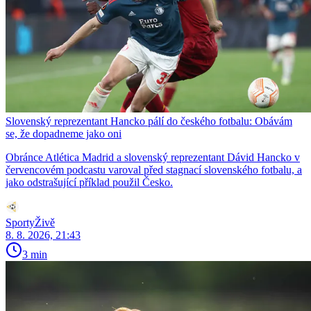
Slovenský reprezentant Hancko pálí do českého fotbalu: Obávám
se, že dopadneme jako oni
Obránce Atlética Madrid a slovenský reprezentant Dávid Hancko v
červencovém podcastu varoval před stagnací slovenského fotbalu, a
jako odstrašující příklad použil Česko.
SportyŽivě
8. 8. 2026, 21:43
3 min