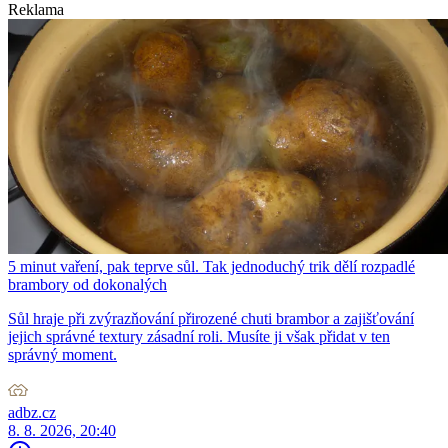
Reklama
5 minut vaření, pak teprve sůl. Tak jednoduchý trik dělí rozpadlé
brambory od dokonalých
Sůl hraje při zvýrazňování přirozené chuti brambor a zajišťování
jejich správné textury zásadní roli. Musíte ji však přidat v ten
správný moment.
adbz.cz
8. 8. 2026, 20:40