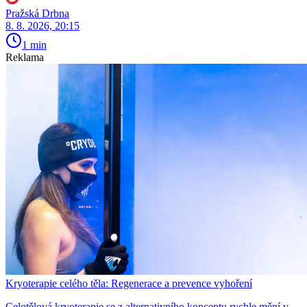
Pražská Drbna
8. 8. 2026, 20:15
1 min
Reklama
Kryoterapie celého těla: Regenerace a prevence vyhoření
Celotělová kryoterapie se z alternativního konceptu rychle mění v