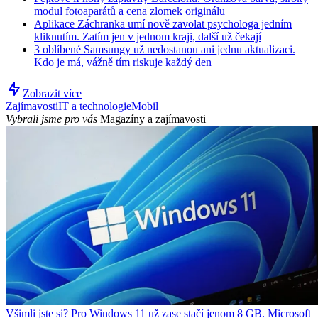
modul fotoaparátů a cena zlomek originálu
Aplikace Záchranka umí nově zavolat psychologa jedním
kliknutím. Zatím jen v jednom kraji, další už čekají
3 oblíbené Samsungy už nedostanou ani jednu aktualizaci.
Kdo je má, vážně tím riskuje každý den
Zobrazit více
Zajímavosti
IT a technologie
Mobil
Vybrali jsme pro vás
Magazíny a zajímavosti
Všimli jste si? Pro Windows 11 už zase stačí jenom 8 GB. Microsoft