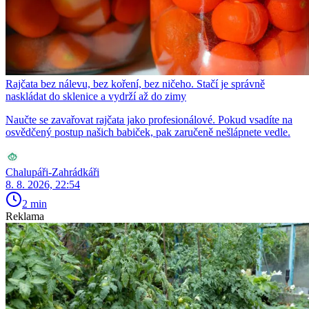
Rajčata bez nálevu, bez koření, bez ničeho. Stačí je správně
naskládat do sklenice a vydrží až do zimy
Naučte se zavařovat rajčata jako profesionálové. Pokud vsadíte na
osvědčený postup našich babiček, pak zaručeně nešlápnete vedle.
Chalupáři-Zahrádkáři
8. 8. 2026, 22:54
2 min
Reklama