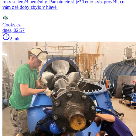
roky se téměř neměnily. Pamatujete si je? Tento kvíz prověří, co
vám z té doby zbylo v hlavě.
Cooky.cz
dnes, 02:57
2 min