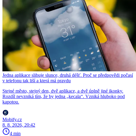
Jedna aplikace slibuje slunce, druhá déšť. Proč se předpovědi počasí
v telefonu tak liší a která má pravdu
Stejné město, stejný den, dvě aplikace, a dvě úplně jiné ikonky.
Rozdíl nevzniká tím, že by jedna „kecala“. Vzniká hluboko pod
kapotou.
Mobify.cz
8. 8. 2026, 20:42
4 min