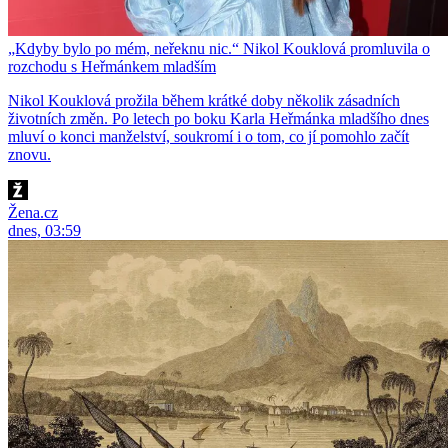
„Kdyby bylo po mém, neřeknu nic.“ Nikol Kouklová promluvila o
rozchodu s Heřmánkem mladším
Nikol Kouklová prožila během krátké doby několik zásadních
životních změn. Po letech po boku Karla Heřmánka mladšího dnes
mluví o konci manželství, soukromí i o tom, co jí pomohlo začít
znovu.
Žena.cz
dnes, 03:59