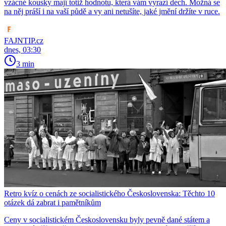
vzácné kousky mají totiž hodnotu, která vám vyrazí dech. Možná se
na něj práší i na vaší půdě a vy ani netušíte, jaké jmění držíte v ruce.
FAJNTIP.cz
dnes, 03:30
3 min
Retro kvíz o cenách ze socialistického Československa: Těchto 10
otázek dá zabrat i pamětníkům
Ceny v socialistickém Československu byly pevně dané státem a