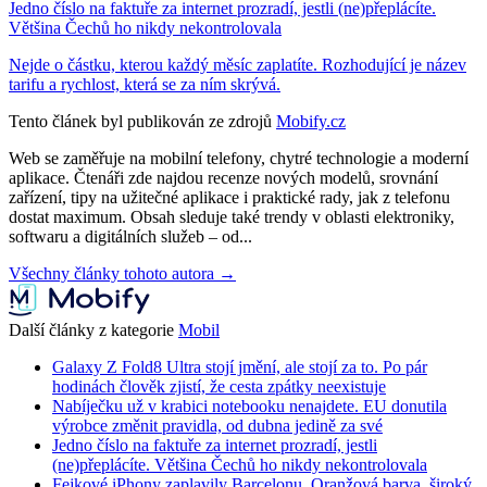
Jedno číslo na faktuře za internet prozradí, jestli (ne)přeplácíte.
Většina Čechů ho nikdy nekontrolovala
Nejde o částku, kterou každý měsíc zaplatíte. Rozhodující je název
tarifu a rychlost, která se za ním skrývá.
Tento článek byl publikován ze zdrojů
Mobify.cz
Web se zaměřuje na mobilní telefony, chytré technologie a moderní
aplikace. Čtenáři zde najdou recenze nových modelů, srovnání
zařízení, tipy na užitečné aplikace i praktické rady, jak z telefonu
dostat maximum. Obsah sleduje také trendy v oblasti elektroniky,
softwaru a digitálních služeb – od...
Všechny články tohoto autora →
Další články z kategorie
Mobil
Galaxy Z Fold8 Ultra stojí jmění, ale stojí za to. Po pár
hodinách člověk zjistí, že cesta zpátky neexistuje
Nabíječku už v krabici notebooku nenajdete. EU donutila
výrobce změnit pravidla, od dubna jedině za své
Jedno číslo na faktuře za internet prozradí, jestli
(ne)přeplácíte. Většina Čechů ho nikdy nekontrolovala
Fejkové iPhony zaplavily Barcelonu. Oranžová barva, široký