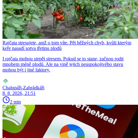
Rajčata stresujete, aniž o tom víte. Pět běžných chyb, kvůli kterým
keře nasadí sotva třetinu plodů
I rajčata mohou utrpět stresem. Pokud se to stane, začnou rodit
mnohem méně plodů. Ale na vině jejich neuspokojivého stavu
mohou být i jiné faktory.
Chalupáři-Zahrádkáři
8. 8. 2026, 21:51
2 min