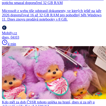
potichu smazal doporučení 32 GB RAM
Microsoft z webu tiše odstranil dokumenty, ve kterých ještě na jaře
2026 doporučoval 16 až 32 GB RAM pro pohodlný běh Windows
11. Dnes znovu prodává notebooky s 8 GB.
Mobify.cz
dnes, 04:03
4 min
Kdo měl za dob ČSSR tohoto upírka na hraní, dnes si za něj u