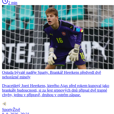
2 min
Ostuda bývalé naděje Sparty. Brankář Heerkens předvedl dvě
nehorázné minely
Dvacetiletý Joeri Heerkens, kterého Ajax před rokem kupoval jako
brankáře budoucnosti, si za šest srpnových dnů připsal dvě trapné
chyby, jednu v přípravě, druhou v ostrém zápase.
SportyŽivě