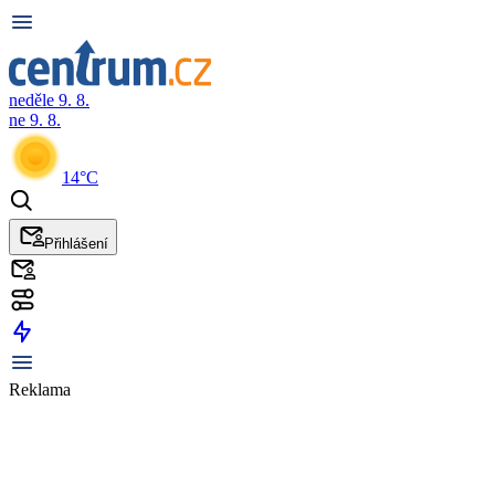
neděle 9. 8.
ne 9. 8.
14°C
Přihlášení
Reklama