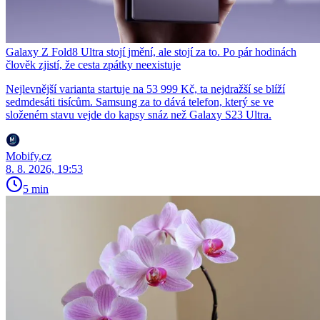
Galaxy Z Fold8 Ultra stojí jmění, ale stojí za to. Po pár hodinách
člověk zjistí, že cesta zpátky neexistuje
Nejlevnější varianta startuje na 53 999 Kč, ta nejdražší se blíží
sedmdesáti tisícům. Samsung za to dává telefon, který se ve
složeném stavu vejde do kapsy snáz než Galaxy S23 Ultra.
Mobify.cz
8. 8. 2026, 19:53
5 min