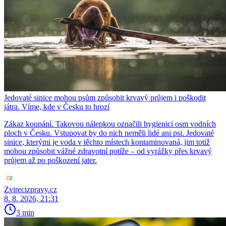
Jedovaté sinice mohou psům způsobit krvavý průjem i poškodit
játra. Víme, kde v Česku to hrozí
Zákaz koupání. Takovou nálepkou označili hygienici osm vodních
ploch v Česku. Vstupovat by do nich neměli lidé ani psi. Jedovaté
sinice, kterými je voda v těchto místech kontaminovaná, jim totiž
mohou způsobit vážné zdravotní potíže – od vyrážky přes krvavý
průjem až po poškození jater.
Zvirecizpravy.cz
8. 8. 2026, 21:31
3 min