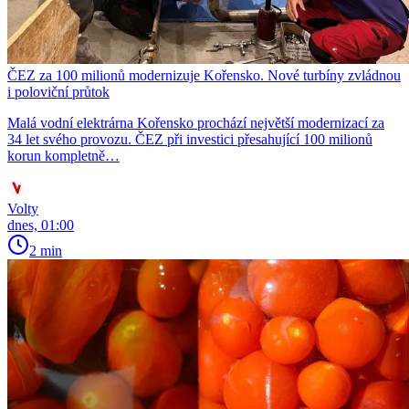
ČEZ za 100 milionů modernizuje Kořensko. Nové turbíny zvládnou
i poloviční průtok
Malá vodní elektrárna Kořensko prochází největší modernizací za
34 let svého provozu. ČEZ při investici přesahující 100 milionů
korun kompletně…
Volty
dnes, 01:00
2 min