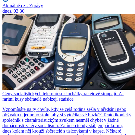
Aktuálně.cz - Zprávy
dnes, 03:30
Ceny socialistických telefonů se sluchátky raketově stoupají. Za
raritní kusy sběratelé nabízejí statisíce
Vzpomínáte na ty chvíle, kdy se celá rodina sešla v předsíni nebo
obýváku u jednoho stolu, aby si vytočila své blízké? Tento ikonický
společník s charakteristickým zvukem nesměl chybět v žádné
domácnosti za éry socialismu. Zatímco tehdy stál jen pár korun,
dnes kolem něj krouží sběratelé s tisícovkami v kapse. Některé