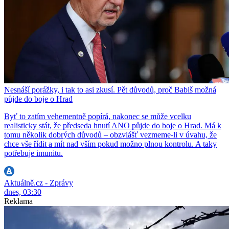
Nesnáší porážky, i tak to asi zkusí. Pět důvodů, proč Babiš možná
půjde do boje o Hrad
Byť to zatím vehementně popírá, nakonec se může vcelku
realisticky stát, že předseda hnutí ANO půjde do boje o Hrad. Má k
tomu několik dobrých důvodů – obzvlášť vezmeme-li v úvahu, že
chce vše řídit a mít nad vším pokud možno plnou kontrolu. A taky
potřebuje imunitu.
Aktuálně.cz - Zprávy
dnes, 03:30
Reklama