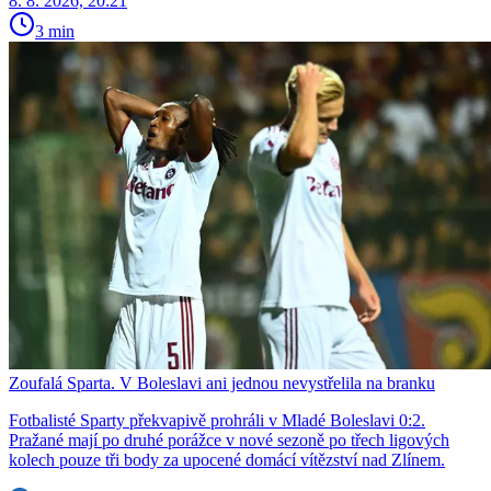
8. 8. 2026, 20:21
3 min
Zoufalá Sparta. V Boleslavi ani jednou nevystřelila na branku
Fotbalisté Sparty překvapivě prohráli v Mladé Boleslavi 0:2.
Pražané mají po druhé porážce v nové sezoně po třech ligových
kolech pouze tři body za upocené domácí vítězství nad Zlínem.