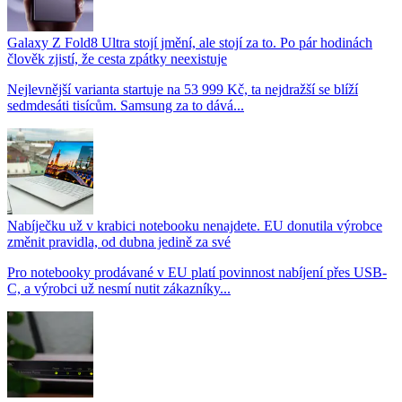
Galaxy Z Fold8 Ultra stojí jmění, ale stojí za to. Po pár hodinách
člověk zjistí, že cesta zpátky neexistuje
Nejlevnější varianta startuje na 53 999 Kč, ta nejdražší se blíží
sedmdesáti tisícům. Samsung za to dává...
Nabíječku už v krabici notebooku nenajdete. EU donutila výrobce
změnit pravidla, od dubna jedině za své
Pro notebooky prodávané v EU platí povinnost nabíjení přes USB-
C, a výrobci už nesmí nutit zákazníky...