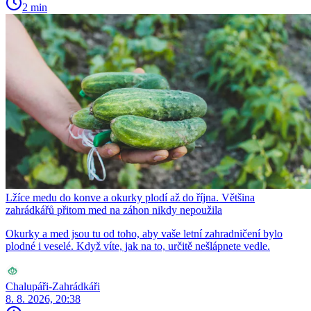
2 min
Lžíce medu do konve a okurky plodí až do října. Většina
zahrádkářů přitom med na záhon nikdy nepoužila
Okurky a med jsou tu od toho, aby vaše letní zahradničení bylo
plodné i veselé. Když víte, jak na to, určitě nešlápnete vedle.
Chalupáři-Zahrádkáři
8. 8. 2026, 20:38