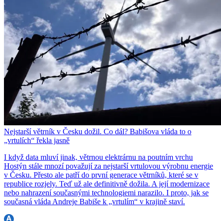
Nejstarší větrník v Česku dožil. Co dál? Babišova vláda to o
„vrtulích“ řekla jasně
I když data mluví jinak, větrnou elektrárnu na poutním vrchu
Hostýn stále mnozí považují za nejstarší vrtulovou výrobnu energie
v Česku. Přesto ale patří do první generace větrníků, které se v
republice rozjely. Teď už ale definitivně dožila. A její modernizace
nebo nahrazení současnými technologiemi narazilo. I proto, jak se
současná vláda Andreje Babiše k „vrtulím“ v krajině staví.