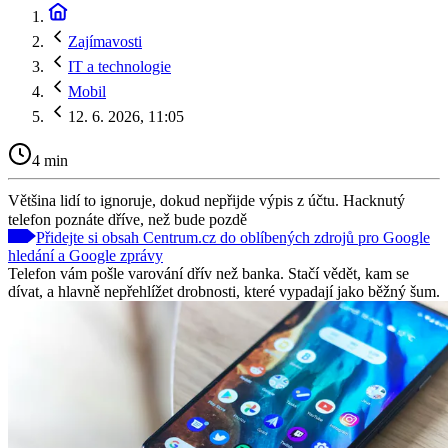
Zajímavosti
IT a technologie
Mobil
12. 6. 2026, 11:05
4 min
Většina lidí to ignoruje, dokud nepřijde výpis z účtu. Hacknutý
telefon poznáte dříve, než bude pozdě
Přidejte si obsah Centrum.cz do oblíbených zdrojů pro Google
hledání a Google zprávy
Telefon vám pošle varování dřív než banka. Stačí vědět, kam se
dívat, a hlavně nepřehlížet drobnosti, které vypadají jako běžný šum.