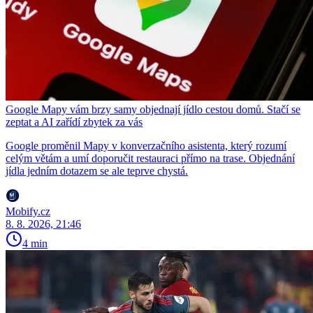
Google Mapy vám brzy samy objednají jídlo cestou domů. Stačí se
zeptat a AI zařídí zbytek za vás
Google proměnil Mapy v konverzačního asistenta, který rozumí
celým větám a umí doporučit restauraci přímo na trase. Objednání
jídla jedním dotazem se ale teprve chystá.
Mobify.cz
8. 8. 2026, 21:46
4 min