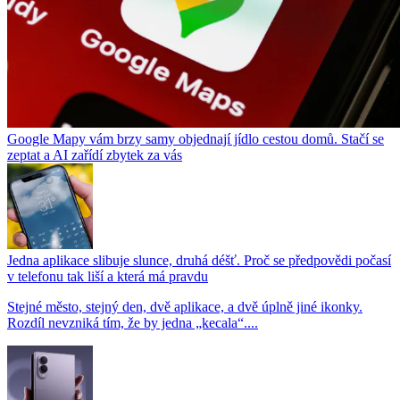
Google Mapy vám brzy samy objednají jídlo cestou domů. Stačí se
zeptat a AI zařídí zbytek za vás
Jedna aplikace slibuje slunce, druhá déšť. Proč se předpovědi počasí
v telefonu tak liší a která má pravdu
Stejné město, stejný den, dvě aplikace, a dvě úplně jiné ikonky.
Rozdíl nevzniká tím, že by jedna „kecala“....