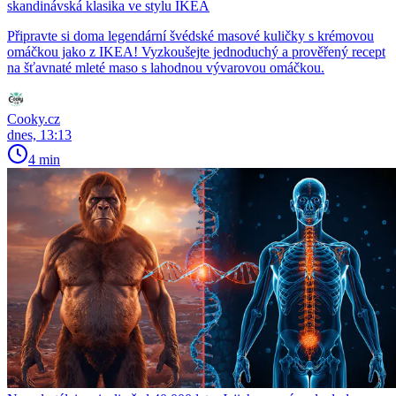
skandinávská klasika ve stylu IKEA
Připravte si doma legendární švédské masové kuličky s krémovou
omáčkou jako z IKEA! Vyzkoušejte jednoduchý a prověřený recept
na šťavnaté mleté maso s lahodnou vývarovou omáčkou.
Cooky.cz
dnes, 13:13
4 min