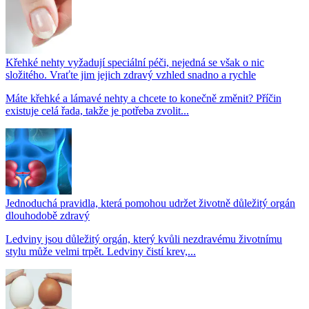
Křehké nehty vyžadují speciální péči, nejedná se však o nic
složitého. Vraťte jim jejich zdravý vzhled snadno a rychle
Máte křehké a lámavé nehty a chcete to konečně změnit? Příčin
existuje celá řada, takže je potřeba zvolit...
Jednoduchá pravidla, která pomohou udržet životně důležitý orgán
dlouhodobě zdravý
Ledviny jsou důležitý orgán, který kvůli nezdravému životnímu
stylu může velmi trpět. Ledviny čistí krev,...