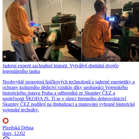
Jaderní experti zachraňují historii. Vytvářejí digitální dvojče
legendárního tanku
Neobvyklé propojení špičkových technologií z jaderné energetiky a
ochrany kulturního dědictví vzniklo díky spolupráci Vojenského
historického ústavu Praha a odborníků ze Skupiny ČEZ a
společnosti ŠKODA JS. Ti se v rámci firemního dobrovolnictví
Skupiny ČEZ podílejí na digitalizaci a mapování vybrané historické
vojenské techniky.
Plzeňská Drbna
dnes, 12:02