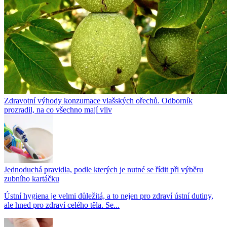
Zdravotní výhody konzumace vlašských ořechů. Odborník
prozradil, na co všechno mají vliv
Jednoduchá pravidla, podle kterých je nutné se řídit při výběru
zubního kartáčku
Ústní hygiena je velmi důležitá, a to nejen pro zdraví ústní dutiny,
ale hned pro zdraví celého těla. Se...