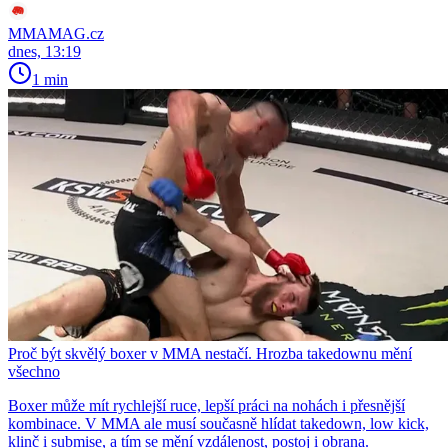
MMAMAG.cz
dnes, 13:19
1 min
Proč být skvělý boxer v MMA nestačí. Hrozba takedownu mění
všechno
Boxer může mít rychlejší ruce, lepší práci na nohách i přesnější
kombinace. V MMA ale musí současně hlídat takedown, low kick,
klinč i submise, a tím se mění vzdálenost, postoj i obrana.