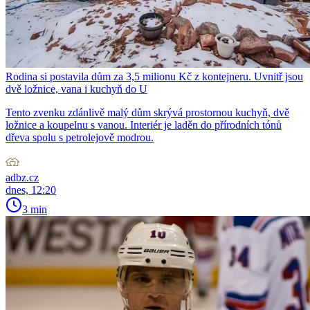
Rodina si postavila dům za 3,5 milionu Kč z kontejneru. Uvnitř jsou
dvě ložnice, vana i kuchyň do U
Tento zvenku zdánlivě malý dům skrývá prostornou kuchyň, dvě
ložnice a koupelnu s vanou. Interiér je laděn do přírodních tónů
dřeva spolu s petrolejově modrou.
adbz.cz
dnes, 12:20
3 min