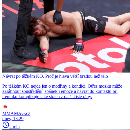
Návrat po těžkém KO. Proč je hlava větší brzdou než tělo
Po těžkém KO nejde jen o modřiny a kondici. Otřes mozku může
zasáhnout soustředění, spánek i emoce a návrat do kontaktu při
tréninku komplikuje také strach z další čisté rány.
MMAMAG.cz
dnes, 13:29
2 min