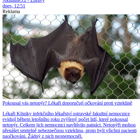
Aktuálně.cz - Zprávy
dnes, 12:51
Reklama
Pokousal vás netopýr? Lékaři doporučují očkování proti vzteklině
Lékaři Kliniky infekčního lékařství ostravské fakultní nemocnice
evidují během letošního roku zvýšený počet lidí, které pokousal
netopýr. Celkem jich nemocnici navštívilo patnáct. Netopýři mohou
přenášet smrtelně nebezpečnou vzteklinu, proto byli všichni pacienti
naočkováni. Žádný z nich neonemocněl.