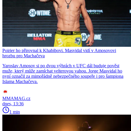
Poirier ho přirovnal k Khabibovi. Masvidal vidí v Amosovovi
hrozbu pro Machačeva
Yaroslav Amosov si po dvou výhrách v UFC dál buduje pověst
muže, který může zamíchat velterovou vahou. Jorge Masvidal ho
nyní označil za mimořádně nebezpečného soupeře i pro šampiona
Islama Machačeva.
MMAMAG.cz
dnes, 13:36
1 min