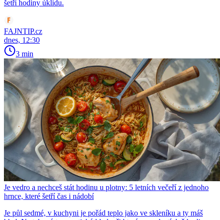
šetří hodiny úklidu.
FAJNTIP.cz
dnes, 12:30
3 min
Je vedro a nechceš stát hodinu u plotny: 5 letních večeří z jednoho
hrnce, které šetří čas i nádobí
Je půl sedmé, v kuchyni je pořád teplo jako ve skleníku a ty máš