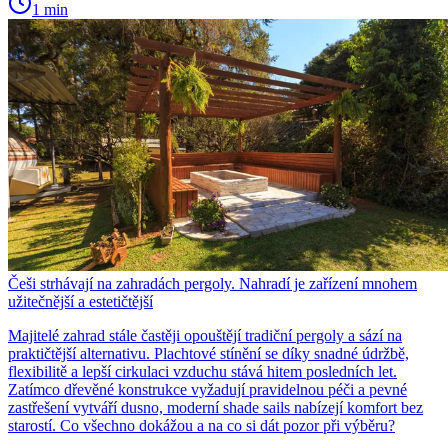
1 min
Češi strhávají na zahradách pergoly. Nahradí je zařízení mnohem
užitečnější a estetičtější
Majitelé zahrad stále častěji opouštějí tradiční pergoly a sází na
praktičtější alternativu. Plachtové stínění se díky snadné údržbě,
flexibilitě a lepší cirkulaci vzduchu stává hitem posledních let.
Zatímco dřevěné konstrukce vyžadují pravidelnou péči a pevné
zastřešení vytváří dusno, moderní shade sails nabízejí komfort bez
starostí. Co všechno dokážou a na co si dát pozor při výběru?