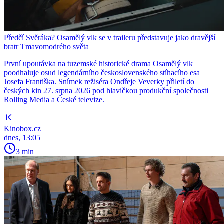
Předčí Svěráka? Osamělý vlk se v traileru představuje jako dravější
bratr Tmavomodrého světa
První upoutávka na tuzemské historické drama Osamělý vlk
poodhaluje osud legendárního československého stíhacího esa
Josefa Františka. Snímek režiséra Ondřeje Veverky přiletí do
českých kin 27. srpna 2026 pod hlavičkou produkční společnosti
Rolling Media a České televize.
Kinobox.cz
dnes, 13:05
3 min