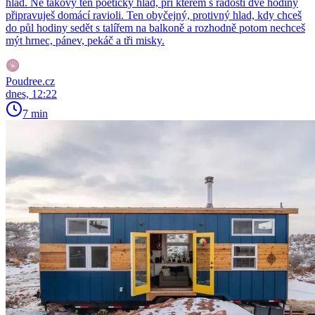
hlad. Ne takový ten poetický hlad, při kterém s radostí dvě hodiny
připravuješ domácí ravioli. Ten obyčejný, protivný hlad, kdy chceš
do půl hodiny sedět s talířem na balkoně a rozhodně potom nechceš
mýt hrnec, pánev, pekáč a tři misky.
Poudree.cz
dnes, 12:22
7 min