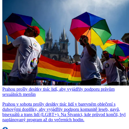
Prahou prošly desítky tisíc lidí, aby vyjádřily podporu právům
sexuálních menšin
Prahou v sobotu prošly desítky tisíc lidí v barevném oblečení s
duhovými doplňky, aby vyjádřily podporu komunitě leseb, gayů,
bisexuálů a trans lidí (LGBT+). Na Štvanici, kde průvod končil, byl
naplánovaný program až do večerních hodin.