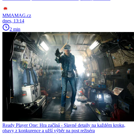
MMAMAG.cz
dnes, 13:14
2 min
Ready Player One: Hra začíná - Slavné detaily na každém kroku,
obavy z konkurence a užší výběr na post režiséra