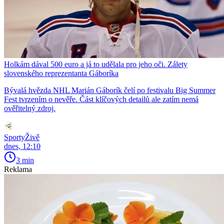
Holkám dával 500 euro a já to udělala pro jeho oči. Zálety
slovenského reprezentanta Gáboríka
Bývalá hvězda NHL Marián Gáborík čelí po festivalu Big Summer
Fest tvrzením o nevěře. Část klíčových detailů ale zatím nemá
ověřitelný zdroj.
SportyŽivě
dnes, 12:10
3 min
Reklama