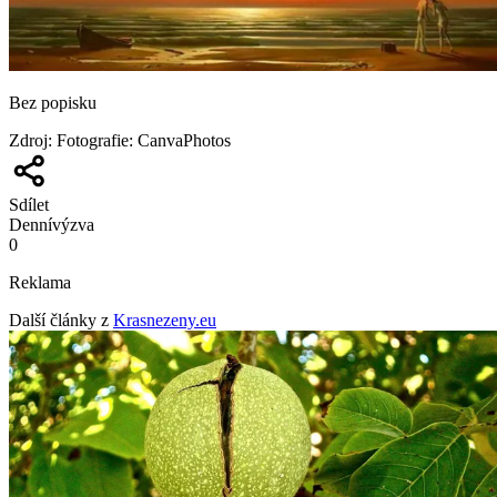
Bez popisku
Zdroj
:
Fotografie: CanvaPhotos
Sdílet
Denní
výzva
0
Reklama
Další články z
Krasnezeny.eu