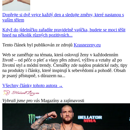
Dopřejte si dvě vejce každý den a sledujte změny, které nastanou s
vaším tělem
Když do jídelníčku zařadíte pravidelně vajíčka, budete se moci těšit
hned na několik různých pozitivních...
Tento článek byl publikován ze zdrojů
Krasnezeny.eu
Web se zaměřuje na témata, která oslovují ženy v každodenním
životě – od péče o pleť a vlasy přes zdraví, výživu a vztahy až po
životní styl a módní trendy. Čtenářky zde najdou praktické rady, tipy
na produkty i články, které inspirují k sebevědomí a pohodě. Obsah
je psaný přístupně, s důrazem na...
Všechny články tohoto autora →
Vybrali jsme pro vás
Magazíny a zajímavosti