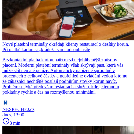
Nové platební terminály okrádají klienty restaurací o desítky korun.
Při platbě kartou si „krádež“ sami odsouhlasíte
Bezkontaktní platba kartou patří mezi nejoblíbenější způsoby
placení. Moderní platební terminály však skrývají past, která vás
může stát nemalé peníze. Automaticky nabízené spropitné v
procentech z celkové částky a nepřehledné ovládání vedou k tomu,
že zákazníci nechtěně posílají podnikům stovky korun navíc.
Problém se týká především restaurací a služeb, kde je tempo u
pokladny rychlé a čas na rozmyšlenou minimální.
NESPECHEJ.cz
dnes, 13:00
3 min