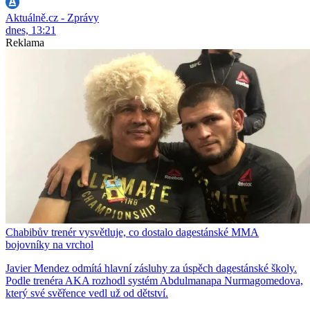
Aktuálně.cz - Zprávy
dnes, 13:21
Reklama
Chabibův trenér vysvětluje, co dostalo dagestánské MMA
bojovníky na vrchol
Javier Mendez odmítá hlavní zásluhy za úspěch dagestánské školy.
Podle trenéra AKA rozhodl systém Abdulmanapa Nurmagomedova,
který své svěřence vedl už od dětství.