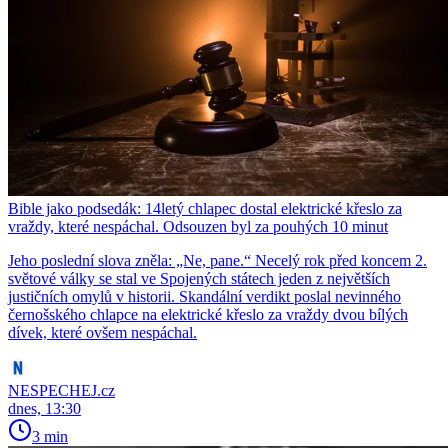
Bible jako podsedák: 14letý chlapec dostal elektrické křeslo za
vraždy, které nespáchal. Odsouzen byl za pouhých 10 minut
Jeho poslední slova zněla: „Ne, pane.“ Necelý rok před koncem 2.
světové války se stal ve Spojených státech jeden z největších
justičních omylů v historii. Skandální verdikt poslal nevinného
černošského chlapce na elektrické křeslo za vraždy dvou bílých
dívek, které ovšem nespáchal.
NESPECHEJ.cz
dnes, 13:30
3 min