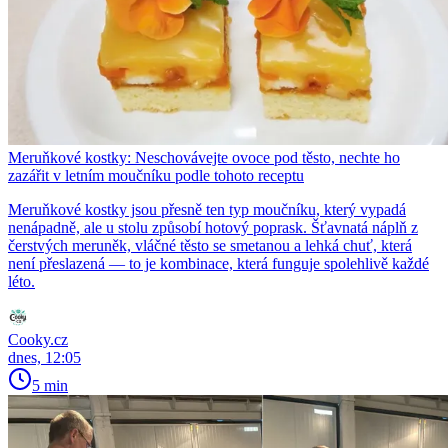
Meruňkové kostky: Neschovávejte ovoce pod těsto, nechte ho
zazářit v letním moučníku podle tohoto receptu
Meruňkové kostky jsou přesně ten typ moučníku, který vypadá
nenápadně, ale u stolu způsobí hotový poprask. Šťavnatá náplň z
čerstvých meruněk, vláčné těsto se smetanou a lehká chuť, která
není přeslazená — to je kombinace, která funguje spolehlivě každé
léto.
Cooky.cz
dnes, 12:05
5 min