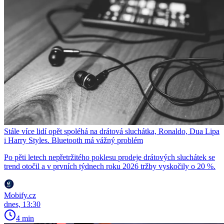
Stále více lidí opět spoléhá na drátová sluchátka, Ronaldo, Dua Lipa
i Harry Styles. Bluetooth má vážný problém
Po pěti letech nepřetržitého poklesu prodeje drátových sluchátek se
trend otočil a v prvních týdnech roku 2026 tržby vyskočily o 20 %.
Mobify.cz
dnes, 13:30
4 min