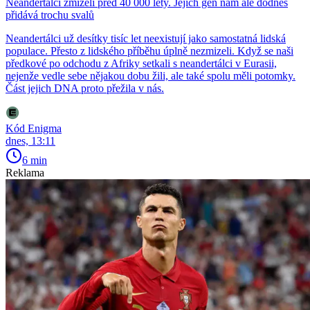
Neandertálci zmizeli před 40 000 lety. Jejich gen nám ale dodnes
přidává trochu svalů
Neandertálci už desítky tisíc let neexistují jako samostatná lidská
populace. Přesto z lidského příběhu úplně nezmizeli. Když se naši
předkové po odchodu z Afriky setkali s neandertálci v Eurasii,
nejenže vedle sebe nějakou dobu žili, ale také spolu měli potomky.
Část jejich DNA proto přežila v nás.
Kód Enigma
dnes, 13:11
6 min
Reklama