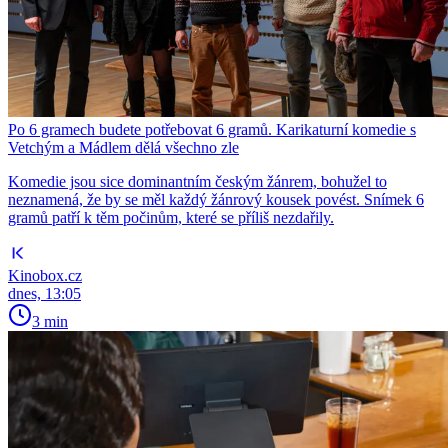
Po 6 gramech budete potřebovat 6 gramů. Karikaturní komedie s
Vetchým a Mádlem dělá všechno zle
Komedie jsou sice dominantním českým žánrem, bohužel to
neznamená, že by se měl každý žánrový kousek povést. Snímek 6
gramů patří k těm počinům, které se příliš nezdařily.
Kinobox.cz
dnes, 13:05
3 min