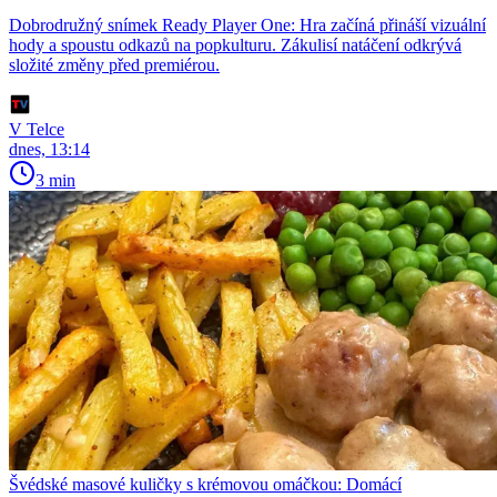
Dobrodružný snímek Ready Player One: Hra začíná přináší vizuální
hody a spoustu odkazů na popkulturu. Zákulisí natáčení odkrývá
složité změny před premiérou.
V Telce
dnes, 13:14
3 min
Švédské masové kuličky s krémovou omáčkou: Domácí