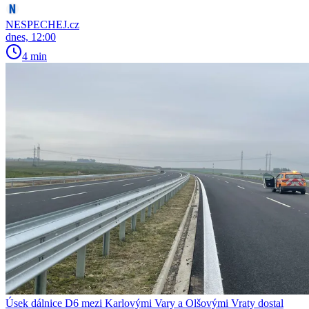
NESPECHEJ.cz
dnes, 12:00
4 min
Úsek dálnice D6 mezi Karlovými Vary a Olšovými Vraty dostal