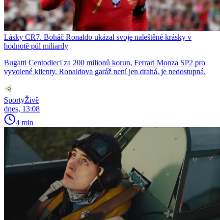
Lásky CR7. Boháč Ronaldo ukázal svoje naleštěné krásky v
hodnotě půl miliardy
Bugatti Centodieci za 200 milionů korun, Ferrari Monza SP2 pro
vyvolené klienty. Ronaldova garáž není jen drahá, je nedostupná.
SportyŽivě
dnes, 13:08
4 min