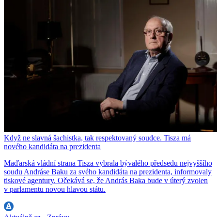
Když ne slavná šachistka, tak respektovaný soudce. Tisza má
nového kandidáta na prezidenta
Maďarská vládní strana Tisza vybrala bývalého předsedu nejvyššího
soudu Andráse Baku za svého kandidáta na prezidenta, informovaly
tiskové agentury. Očekává se, že András Baka bude v úterý zvolen
v parlamentu novou hlavou státu.