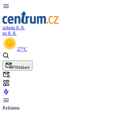
sobota 8. 8.
so 8. 8.
27°C
Přihlášení
Reklama