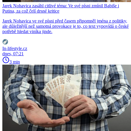
Jarek Nohavica zasáhl citlivé téma: Ve své písni zmínil Babiše i
Putina, za což čelí drsné kritice
Jarek Nohavica ve své písni před časem připomněl jména z politiky,
ale důležitější než samotná provokace je to, co text vypovídá o české
potřebě hledat viníka jinde.
In-lifestyle.cz
dnes, 07:21
3 min