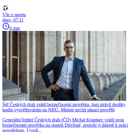
Vše o sportu
dnes, 07:11
6 min
Šéf Českých drah vrátil bezpečnostní prověrku, loni strávil desítky
hodin vysvětlováním na NBÚ. Ministr nechá situaci prověřit
Generální ředitel Českých drah (ČD) Michal Krapinec vrátil svou
bezpečnostní prověrku na stupeň Důvěrné, protože ji údajně k práci
nepotřebuje. Uvedl...