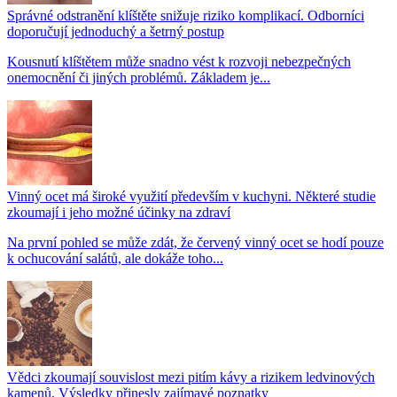
Správné odstranění klíštěte snižuje riziko komplikací. Odborníci
doporučují jednoduchý a šetrný postup
Kousnutí klíštětem může snadno vést k rozvoji nebezpečných
onemocnění či jiných problémů. Základem je...
Vinný ocet má široké využití především v kuchyni. Některé studie
zkoumají i jeho možné účinky na zdraví
Na první pohled se může zdát, že červený vinný ocet se hodí pouze
k ochucování salátů, ale dokáže toho...
Vědci zkoumají souvislost mezi pitím kávy a rizikem ledvinových
kamenů. Výsledky přinesly zajímavé poznatky