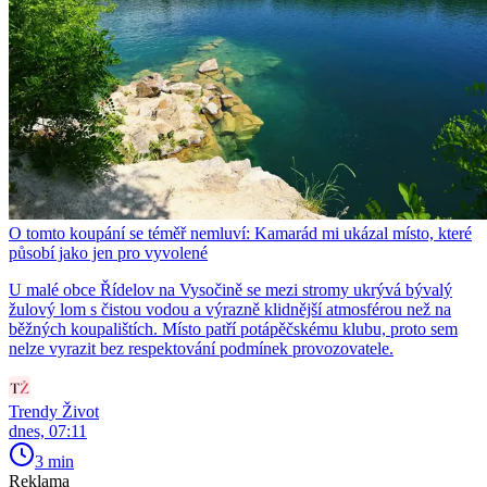
O tomto koupání se téměř nemluví: Kamarád mi ukázal místo, které
působí jako jen pro vyvolené
U malé obce Řídelov na Vysočině se mezi stromy ukrývá bývalý
žulový lom s čistou vodou a výrazně klidnější atmosférou než na
běžných koupalištích. Místo patří potápěčskému klubu, proto sem
nelze vyrazit bez respektování podmínek provozovatele.
Trendy Život
dnes, 07:11
3 min
Reklama