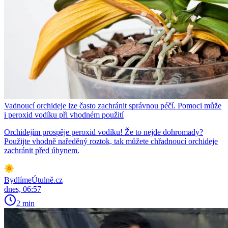
Vadnoucí orchideje lze často zachránit správnou péčí. Pomoci může
i peroxid vodíku při vhodném použití
Orchidejím prospěje peroxid vodíku! Že to nejde dohromady?
Použijte vhodně naředěný roztok, tak můžete chřadnoucí orchideje
zachránit před úhynem.
BydlímeÚtulně.cz
dnes, 06:57
2 min