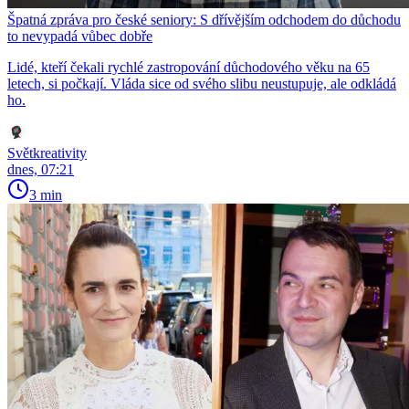
Špatná zpráva pro české seniory: S dřívějším odchodem do důchodu
to nevypadá vůbec dobře
Lidé, kteří čekali rychlé zastropování důchodového věku na 65
letech, si počkají. Vláda sice od svého slibu neustupuje, ale odkládá
ho.
Světkreativity
dnes, 07:21
3 min