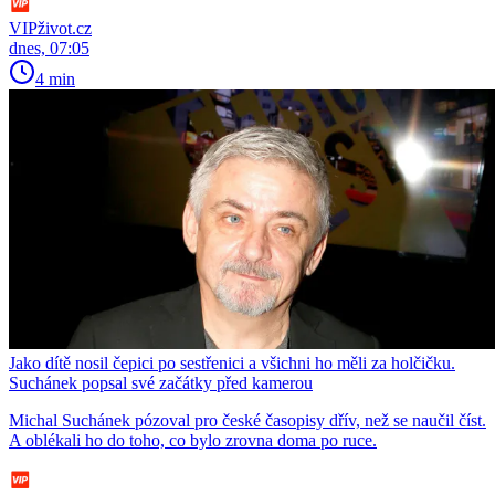
VIPživot.cz
dnes, 07:05
4 min
Jako dítě nosil čepici po sestřenici a všichni ho měli za holčičku.
Suchánek popsal své začátky před kamerou
Michal Suchánek pózoval pro české časopisy dřív, než se naučil číst.
A oblékali ho do toho, co bylo zrovna doma po ruce.