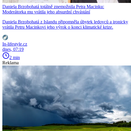
Daniela Brzobohatá totálně znemožnila Petra Macinku:
Moderátorka mu vrátila jeho absurdní chvástání
Daniela Brzobohatá z Islandu připomněla úbytek ledovců a ironicky
vrátila Petru Macinkovi jeho výrok o konci klimatické krize.
In-lifestyle.cz
dnes, 07:19
2 min
Reklama