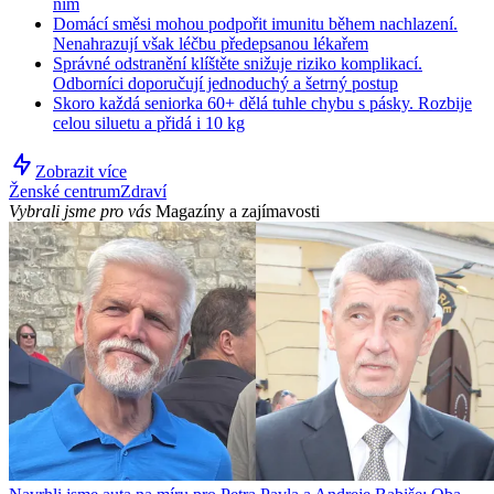
ním
Domácí směsi mohou podpořit imunitu během nachlazení.
Nenahrazují však léčbu předepsanou lékařem
Správné odstranění klíštěte snižuje riziko komplikací.
Odborníci doporučují jednoduchý a šetrný postup
Skoro každá seniorka 60+ dělá tuhle chybu s pásky. Rozbije
celou siluetu a přidá i 10 kg
Zobrazit více
Ženské centrum
Zdraví
Vybrali jsme pro vás
Magazíny a zajímavosti