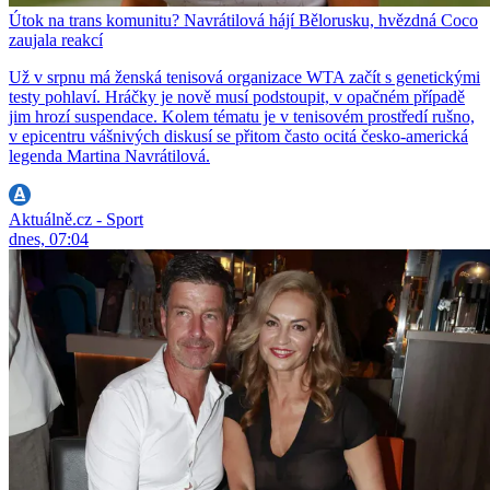
Útok na trans komunitu? Navrátilová hájí Bělorusku, hvězdná Coco
zaujala reakcí
Už v srpnu má ženská tenisová organizace WTA začít s genetickými
testy pohlaví. Hráčky je nově musí podstoupit, v opačném případě
jim hrozí suspendace. Kolem tématu je v tenisovém prostředí rušno,
v epicentru vášnivých diskusí se přitom často ocitá česko-americká
legenda Martina Navrátilová.
Aktuálně.cz - Sport
dnes, 07:04