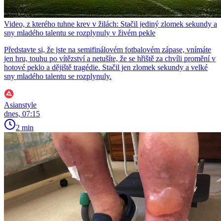
Video, z kterého tuhne krev v žilách: Stačil jediný zlomek sekundy a
sny mladého talentu se rozplynuly v živém pekle
Představte si, že jste na semifinálovém fotbalovém zápase, vnímáte
jen hru, touhu po vítězství a netušíte, že se hřiště za chvíli promění v
hotové peklo a dějiště tragédie. Stačil jen zlomek sekundy a velké
sny mladého talentu se rozplynuly.
Asianstyle
dnes, 07:15
2 min