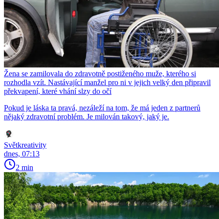
Žena se zamilovala do zdravotně postiženého muže, kterého si
rozhodla vzít. Nastávající manžel pro ni v jejich velký den připravil
překvapení, které vhání slzy do očí
Pokud je láska ta pravá, nezáleží na tom, že má jeden z partnerů
nějaký zdravotní problém. Je milován takový, jaký je.
Světkreativity
dnes, 07:13
2 min