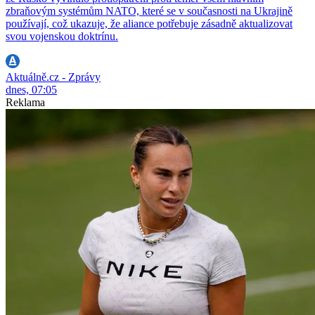
zbraňovým systémům NATO, které se v současnosti na Ukrajině
používají, což ukazuje, že aliance potřebuje zásadně aktualizovat
svou vojenskou doktrínu.
Aktuálně.cz - Zprávy
dnes, 07:05
Reklama