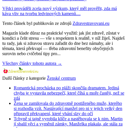
Vědci prováděli zcela nový výzkum, který měl prověřit, zda má
káva vliv na tvorbu ledvinových kamenů....
Tento článek byl publikován ze zdrojů
Zdravestravovani.eu
Magazín klade důraz na praktické využití: jak jíst zdravě, zůstat v
kondici a čelit stresu — vše s respektem k realitě, v níž žiješ. Najdeš
tu rady, jak si zdravou stravu zařadit do dne bez námahy, ale i
témata, která překvapí — třeba zdravotní benefity obyčejných
surovin nebo cvičební tipy pro...
Všechny články tohoto autora →
Další články z kategorie
Ženské centrum
Romantická procházka po pláži skončila dramatem. Jediná
chyba je vystavila nebezpečí, které číhá u moře častěji, než se
zdá
Žena se zamilovala do zdravotně postiženého muže, kterého
si rozhodla vzít. Nastávající manžel pro ni v jejich velký den
připravil překvapení, které vhání slzy do očí
Tchyně si tajně vyrobila klíče a nastěhovala se k nim. Martin
jí sbalil věci a vyměnil zámky. Manželka plakala, ale stála za