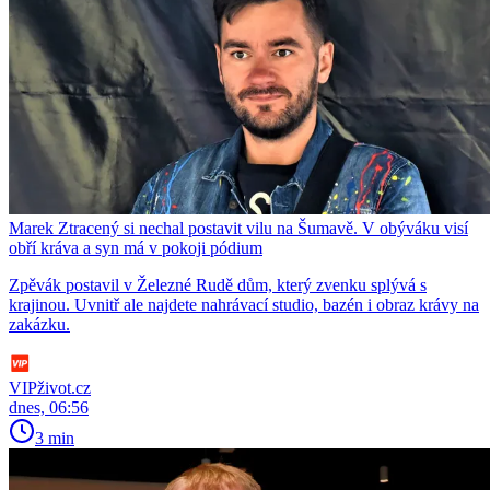
Marek Ztracený si nechal postavit vilu na Šumavě. V obýváku visí
obří kráva a syn má v pokoji pódium
Zpěvák postavil v Železné Rudě dům, který zvenku splývá s
krajinou. Uvnitř ale najdete nahrávací studio, bazén i obraz krávy na
zakázku.
VIPživot.cz
dnes, 06:56
3 min