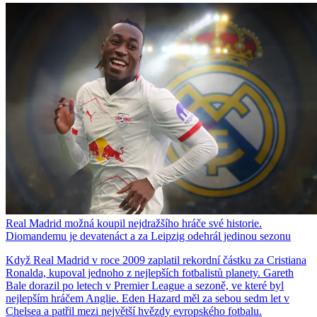
Real Madrid možná koupil nejdražšího hráče své historie.
Diomandemu je devatenáct a za Leipzig odehrál jedinou sezonu
Když Real Madrid v roce 2009 zaplatil rekordní částku za Cristiana
Ronalda, kupoval jednoho z nejlepších fotbalistů planety. Gareth
Bale dorazil po letech v Premier League a sezoně, ve které byl
nejlepším hráčem Anglie. Eden Hazard měl za sebou sedm let v
Chelsea a patřil mezi největší hvězdy evropského fotbalu.