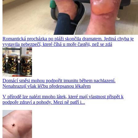
Romantická procházka po pláži skončila dramatem. Jediná chyba je
vystavila nebezpečí, které číhá u moře častěji, než se zdá
Domácí směsi mohou podpořit imunitu během nachlazení.
Nenahrazují však léčbu předepsanou lékařem
V přírodě lze nalézt mnoho látek, které mají vlastnost přispět k
podpoře zdraví a pohody. Mezi ně patří i...