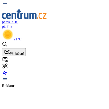
pátek 7. 8.
pá 7. 8.
21°C
Přihlášení
Reklama