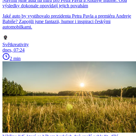
Navrhli jsme auta na míru pro Petra Pavla a Andreje Babiše: Oba
výsledky dokonale opovídají jejich povahám
Jaké auto by vystihovalo prezidenta Petra Pavla a premiéra Andreje
Babiše? Zapojili jsme fantazii, humor i inspiraci českými
automobilkami.
Světkreativity
dnes, 07:24
2 min