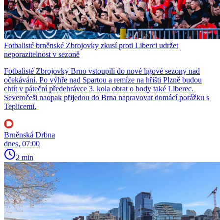
Fotbalisté brněnské Zbrojovky zkusí proti Liberci udržet
neporazitelnost v sezoně
Fotbalisté Zbrojovky Brno vstoupili do nové ligové sezony nad
očekávání. Po výhře nad Spartou a remíze na hřišti Plzně budou
chtít v páteční předehrávce 3. kola obrat o body také Liberec.
Severočeši naopak přijedou do Brna napravovat domácí porážku s
Teplicemi.
Brněnská Drbna
dnes, 07:00
2 min