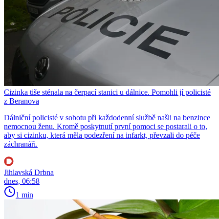
Cizinka tiše sténala na čerpací stanici u dálnice. Pomohli jí policisté
z Beranova
Dálniční policisté v sobotu při každodenní službě našli na benzince
nemocnou ženu. Kromě poskytnutí první pomoci se postarali o to,
aby si cizinku, která měla podezření na infarkt, převzali do péče
záchranáři.
Jihlavská Drbna
dnes, 06:58
1 min