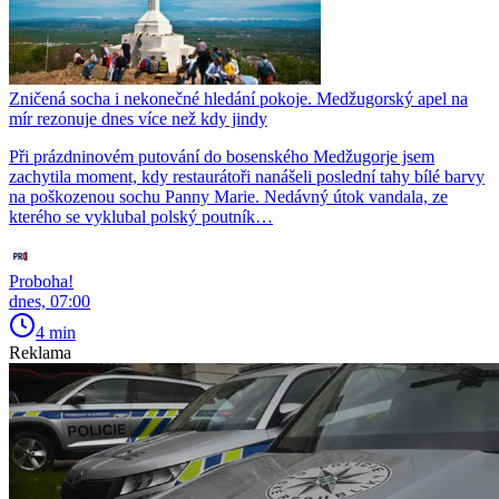
Zničená socha i nekonečné hledání pokoje. Medžugorský apel na
mír rezonuje dnes více než kdy jindy
Při prázdninovém putování do bosenského Medžugorje jsem
zachytila moment, kdy restaurátoři nanášeli poslední tahy bílé barvy
na poškozenou sochu Panny Marie. Nedávný útok vandala, ze
kterého se vyklubal polský poutník…
Proboha!
dnes, 07:00
4 min
Reklama