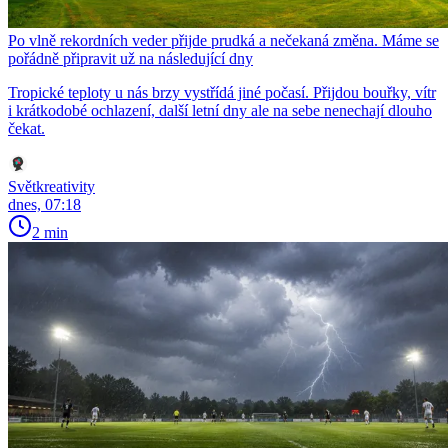
Po vlně rekordních veder přijde prudká a nečekaná změna. Máme se
pořádně připravit už na následující dny
Tropické teploty u nás brzy vystřídá jiné počasí. Přijdou bouřky, vítr
i krátkodobé ochlazení, další letní dny ale na sebe nenechají dlouho
čekat.
Světkreativity
dnes, 07:18
2 min