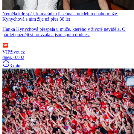
Neměla kde spát, kamarádka jí sehnala nocleh u cizího muže.
Kynychová s ním žije už přes 30 let
Hanka Kynychová přespala u muže, kterého v životě neviděla. O
pár let později si ho vzala a jsou spolu dodnes.
VIPživot.cz
dnes, 07:02
3 min