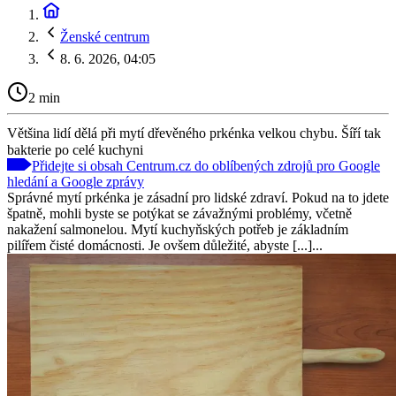
Ženské centrum
8. 6. 2026, 04:05
2 min
Většina lidí dělá při mytí dřevěného prkénka velkou chybu. Šíří tak
bakterie po celé kuchyni
Přidejte si obsah Centrum.cz do oblíbených zdrojů pro Google
hledání a Google zprávy
Správné mytí prkénka je zásadní pro lidské zdraví. Pokud na to jdete
špatně, mohli byste se potýkat se závažnými problémy, včetně
nakažení salmonelou. Mytí kuchyňských potřeb je základním
pilířem čisté domácnosti. Je ovšem důležité, abyste [...]...