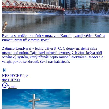
Evropa se může proměnit v mrazivou Kanadu, varují vědci. Změna
klimatu hrozí už v tomto století
Zatímco Londýn si v lednu užívá 8 °C, Calgary na stejné šířce
mrzne pod nulou. Tajemství mírných evropských zim skrývá obří
oceánský systém, který přenáší teplo milionů elektráren. Vědci ale
varují: pokud se zhroutí, čeká nás katastrofa.
NESPECHEJ.cz
dnes, 07:00
3 min