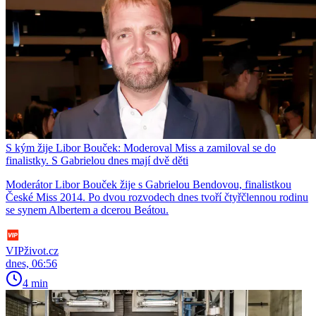
S kým žije Libor Bouček: Moderoval Miss a zamiloval se do
finalistky. S Gabrielou dnes mají dvě děti
Moderátor Libor Bouček žije s Gabrielou Bendovou, finalistkou
České Miss 2014. Po dvou rozvodech dnes tvoří čtyřčlennou rodinu
se synem Albertem a dcerou Beátou.
VIPživot.cz
dnes, 06:56
4 min