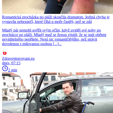
Romantická procházka po pláži skončila dramatem. Jediná chyba je
vystavila nebezpečí, které číhá u moře častěji, než se zdá
Mladý pár nemohl uvěřit svým očím, když uviděl své nohy po
procházce po pláži. Mladý muž se ženou zjistili, že se stali obětmi
neviditelného nepřítele. Není nic romantičtějšího, než strávit
dovolenou s milovanou osobou [...]...
Zdravestravovani.eu
dnes, 07:15
2 min