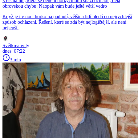
Většina lidí, která se během horkých dnů snaží ochladit, dělá
obrovskou chybu: Naopak vám bude ještě větší vedro
Když je i v noci horko na padnutí, většina lidí hledá co nejrychlejší
způsob ochlazení. Řešení, které se zdá být nejlogičtější, ale není
nejlepší.
Světkreativity
dnes, 07:22
3 min