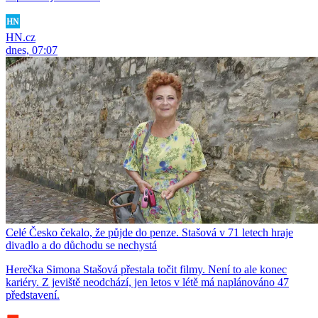
HN.cz
dnes, 07:07
Celé Česko čekalo, že půjde do penze. Stašová v 71 letech hraje
divadlo a do důchodu se nechystá
Herečka Simona Stašová přestala točit filmy. Není to ale konec
kariéry. Z jeviště neodchází, jen letos v létě má naplánováno 47
představení.