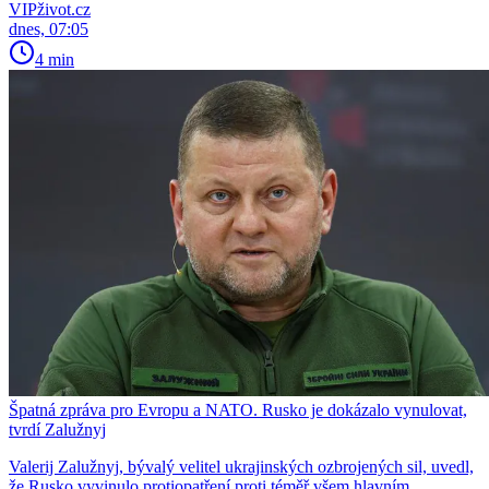
VIPživot.cz
dnes, 07:05
4 min
Špatná zpráva pro Evropu a NATO. Rusko je dokázalo vynulovat,
tvrdí Zalužnyj
Valerij Zalužnyj, bývalý velitel ukrajinských ozbrojených sil, uvedl,
že Rusko vyvinulo protiopatření proti téměř všem hlavním