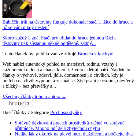
Babiččin trik na těstoviny funguje dokonale: stačí 1 lžíce do hrnce a
už se vám nikdy neslepí
Skoro každý ji zná. Stačí prý přidat do hrnce jedinou lžíci a
těstoviny pak zůstanou pěkně oddělené, žádný...
Tento článek byl publikován ze zdrojů
Bruneta v kuchyni
Web nabízí autentický pohled na mateřství, rodinu, vztahy i
každodenní radosti a chaos, které k životu s dětmi patří. Najdete tu
články o výchově, zdraví, jídle, domácnosti i o chvílích, kdy je
potřeba na chvíli vypnout a zasmát se. Styl psaní je osobní, otevřený
a blízký – bez přetvářky a...
Všechny články tohoto autora →
Další články z kategorie
Pro hospodyňky
Správné dávkování pracích prostředků začíná ve správné
přihrádce. Mnoho lidí dělá zbytečnou chybu
Nalijte lák z okurek na plevel mezi dlaždicemi a počkejte dva