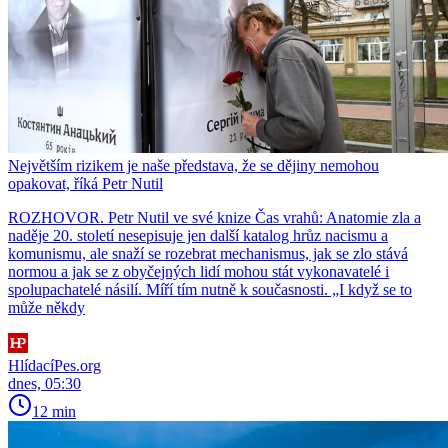
Největším rizikem je naše představa, že se dějiny nemohou
opakovat, říká Petr Nutil
ROZHOVOR. Petr Nutil ve své knize Čas vrahů: Anatomie zla a
naděje 20. století nesepisuje jen další katalog hrůz nacismu a
komunismu, ale snaží se rozebrat mechanismus, jak se zlo stává
normou a jak se z obyčejných lidí mohou stát vykonavatelé i
spolupachatelé násilí. Míří tím nutně k současnosti. „I když se to
může někdy
HlídacíPes.org
dnes, 05:30
12 min