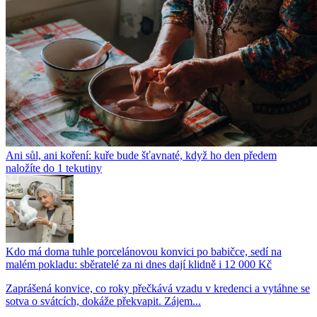
Ani sůl, ani koření: kuře bude šťavnaté, když ho den předem
naložíte do 1 tekutiny
Kdo má doma tuhle porcelánovou konvici po babičce, sedí na
malém pokladu: sběratelé za ni dnes dají klidně i 12 000 Kč
Zaprášená konvice, co roky přečkává vzadu v kredenci a vytáhne se
sotva o svátcích, dokáže překvapit. Zájem...