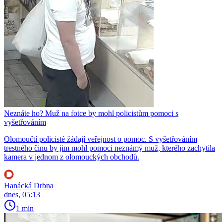
Neznáte ho? Muž na fotce by mohl policistům pomoci s
vyšetřováním
Olomoučtí policisté žádají veřejnost o pomoc. S vyšetřováním
trestného činu by jim mohl pomoci neznámý muž, kterého zachytila
kamera v jednom z olomouckých obchodů.
Hanácká Drbna
dnes, 05:13
1 min