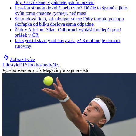
dny. Co zůstane, vytáhnete jedním prstem
Lesklou stranou dovnitř, nebo ven? Děláte to špatně a jídlo
kvůli tomu chladne rychleji, než musí
Sekundová finta, jak oloupat vejce: Díky tomuto postupu
skořápka od bílku doslova sama odpadne
Žádný Ariel ani Silan. Odborníci vyhlásili nejlepší prací
prášek v ČR
Jak vyčistit skvrny od kávy a čaje? Kombinujte domácí
suroviny
Zobrazit více
Lifestyle
DIY
Pro hospodyňky
Vybrali jsme pro vás
Magazíny a zajímavosti