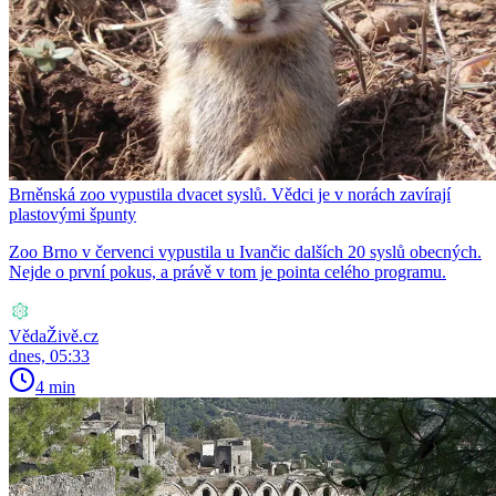
Brněnská zoo vypustila dvacet syslů. Vědci je v norách zavírají
plastovými špunty
Zoo Brno v červenci vypustila u Ivančic dalších 20 syslů obecných.
Nejde o první pokus, a právě v tom je pointa celého programu.
VědaŽivě.cz
dnes, 05:33
4 min