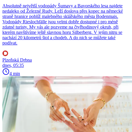
Absolutně největší vodopády Šumavy a Bavorského lesa najdete
nedaleko od Železné Rudy. Leží doslova přes kopec na německé
straně hranice poblíž malebného sklářského města Bodenmais.
Vodopády Rieslochfälle jsou velmi dobře dostupné i pro méně
zdatné turisty. My vás ale pozveme na čtyřhodinový okruh, při
kterém navštívíme ještě slavnou horu Silberberg. V jejím nitru se
nachází 20 kilometrů štol a chodeb. A do nich se můžete také
podívat.
Plzeňská Drbna
dnes, 05:35
4 min