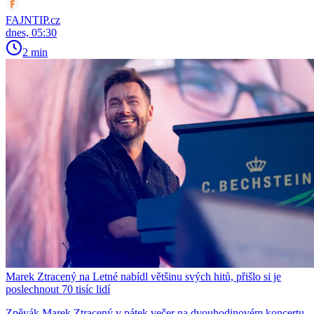
FAJNTIP.cz
dnes, 05:30
2 min
Marek Ztracený na Letné nabídl většinu svých hitů, přišlo si je
poslechnout 70 tisíc lidí
Zpěvák Marek Ztracený v pátek večer na dvouhodinovém koncertu