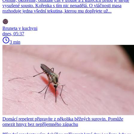
Osolíte, okořeníte, ohlídáte čas v troubě a z kuřecích prsou je stejně
vysušené sousto. Kořenka s tím nic nenadělá. O vláčnosti masa
rozhoduje jedna všední tekutina, kterou mu dopřejete už...
Bruneta v kuchyni
dnes, 05:37
3 min
Domácí repelent připravíte z několika běžných surovin. Pomůže
omezit hmyz bez nepříjemného zápachu