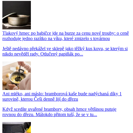
Tlakový hrnec po babičce jde na burze za cenu nové trouby: o ceně
rozhoduje jedno razítko na víku, které zmizelo s továrnou
Ještě nedávno překážel ve sklepě jako těžký kus kovu, se kterým si
nikdo nevěděl rady. Otlučený papiňák po...
Ani mléko, ani máslo: bramborová kaše bude nadýchaná díky 1
surovině, kterou Češi denně lijí do dřezu
Když scedíte uvařené brambory, obsah hrnce většinou putuje
rovnou do dřezu. Málokdo přitom tuší, že se v tu...