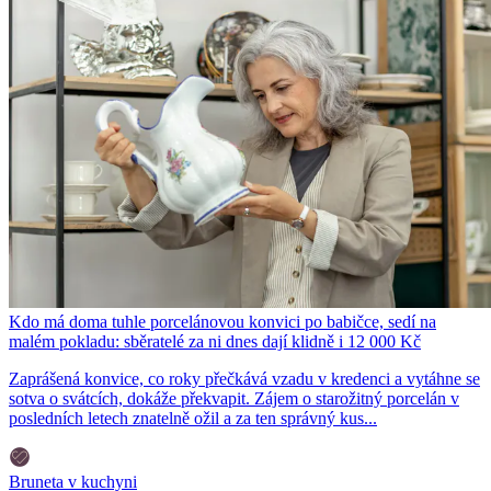
Kdo má doma tuhle porcelánovou konvici po babičce, sedí na
malém pokladu: sběratelé za ni dnes dají klidně i 12 000 Kč
Zaprášená konvice, co roky přečkává vzadu v kredenci a vytáhne se
sotva o svátcích, dokáže překvapit. Zájem o starožitný porcelán v
posledních letech znatelně ožil a za ten správný kus...
Bruneta v kuchyni