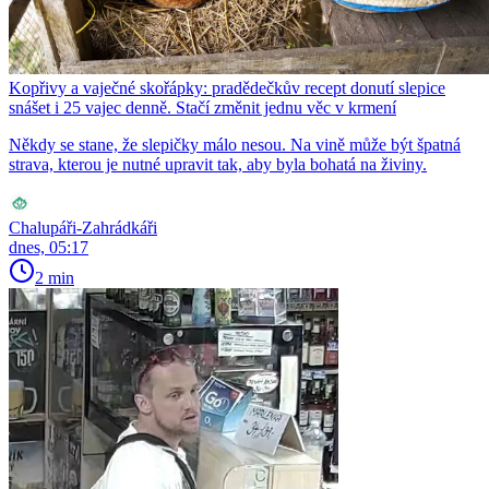
Kopřivy a vaječné skořápky: pradědečkův recept donutí slepice
snášet i 25 vajec denně. Stačí změnit jednu věc v krmení
Někdy se stane, že slepičky málo nesou. Na vině může být špatná
strava, kterou je nutné upravit tak, aby byla bohatá na živiny.
Chalupáři-Zahrádkáři
dnes, 05:17
2 min