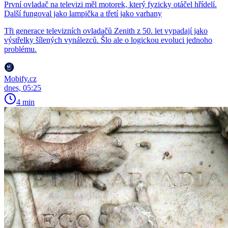
První ovladač na televizi měl motorek, který fyzicky otáčel hřídelí.
Další fungoval jako lampička a třetí jako varhany
Tři generace televizních ovladačů Zenith z 50. let vypadají jako
výstřelky šílených vynálezců. Šlo ale o logickou evoluci jednoho
problému.
Mobify.cz
dnes, 05:25
4 min