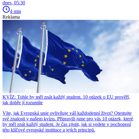
dnes, 05:30
4 min
Reklama
KVÍZ: Tohle by měl znát každý student. 10 otázek o EU prověří,
jak dobře jí rozumíte
Víte, jak Evropská unie ovlivňuje váš každodenní život? Otestujte
své znalosti v našem kvízu. Připravili jsme pro vás 10 otázek, které
by měl znát každý student. Je čas zjistit, jak si vedete v pochopení
této klíčové evropské instituce a jejích principů.