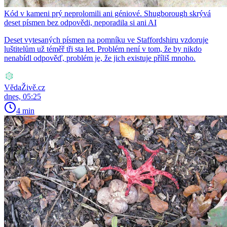
Kód v kameni prý neprolomili ani géniové. Shugborough skrývá
deset písmen bez odpovědi, neporadila si ani AI
Deset vytesaných písmen na pomníku ve Staffordshiru vzdoruje
luštitelům už téměř tři sta let. Problém není v tom, že by nikdo
nenabídl odpověď, problém je, že jich existuje příliš mnoho.
VědaŽivě.cz
dnes, 05:25
4 min