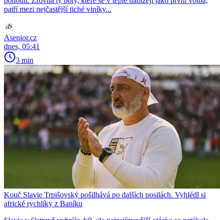
pohodlí. Zrovna ty boty, které se v teple nabízejí jako první volba,
patří mezi nejčastější tiché viníky...
Asenior.cz
dnes, 05:41
3 min
Kouč Slavie Trpišovský pošilhává po dalších posilách. Vyhlédl si
africké rychlíky z Baníku