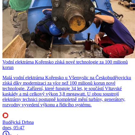
Vodní elektrárna Kořensko získá nové technologie za 100 milionů
korun
Malá vodní elektrárna Kořensko u Všemyslic na Českobudějovicku
získá díky modernizaci za více než 100 milionů korun nové
technologie. Zařízení, které funguje 34 let, je součástí Vltavské
kaskády a má celkový výkon 3,8 megawatt. U obou soustrojí
elektrárny technici postupně kompletně mění turbíny, generátory,
rozvodny vyvedení výkonu a řídicího systému.
Budějcká Drbna
dnes, 05:47