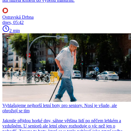
lidí házela krmení do výběhu mandrilů.
Ostravská Drbna
dnes, 05:42
2 min
Vyhlašujeme nejhorší letní boty pro seniory. Nosí je všude, ale
ohrožují se tím
Jakmile přijdou horké dny, sáhne většina lidí po něčem lehkém a
vzdušném. U seniorů ale letní obuv rozhoduje o víc než jen o