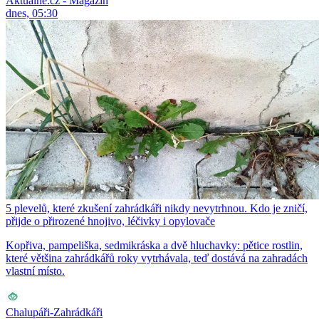
Aktuálně.cz - Magazín
dnes, 05:30
5 plevelů, které zkušení zahrádkáři nikdy nevytrhnou. Kdo je zničí,
přijde o přirozené hnojivo, léčivky i opylovače
Kopřiva, pampeliška, sedmikráska a dvě hluchavky: pětice rostlin,
které většina zahrádkářů roky vytrhávala, teď dostává na zahradách
vlastní místo.
Chalupáři-Zahrádkáři