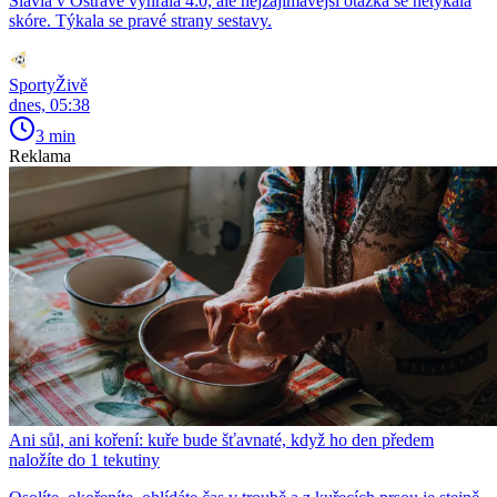
Slavia v Ostravě vyhrála 4:0, ale nejzajímavější otázka se netýkala
skóre. Týkala se pravé strany sestavy.
SportyŽivě
dnes, 05:38
3 min
Reklama
Ani sůl, ani koření: kuře bude šťavnaté, když ho den předem
naložíte do 1 tekutiny