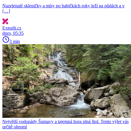
Nazelenalé skleničky a mísy po babičkách roky leží na půdách a v
[…]
Extrafit.cz
dnes, 05:35
3 min
Největší vodopády Šumavy a tajemná hora plná štol. Tento výlet vás
určitě ohromí