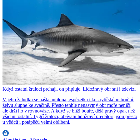
Když ostatní žraloci prchají, on připluje. Lidožravý obr sní i televizi
V jeho žaludku se našla antilopa, espézetka i kus rytířského brnění,
želvu slupne ke svačině. Přesto tenhle nenasytný obr moře neničí,
ale drží ho v rovnováze. A když se blíží bouře, dělá pravý opak než
všichni ostatní. Tygří žraloci, obávaní lidožraví predátoři, jsou přesto
u vědců i potápěčů velmi oblíbení.