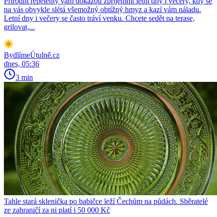
Přírodní repelenty vám dokážou zpříjemnit letní dny i večery, kdy se
na vás obvykle slétá všemožný obtížný hmyz a kazí vám náladu.
Letní dny i večery se často tráví venku. Chcete sedět na terase,
grilovat,...
BydlímeÚtulně.cz
dnes, 05:36
3 min
Tahle stará sklenička po babičce leží Čechům na půdách. Sběratelé
ze zahraničí za ni platí i 50 000 Kč