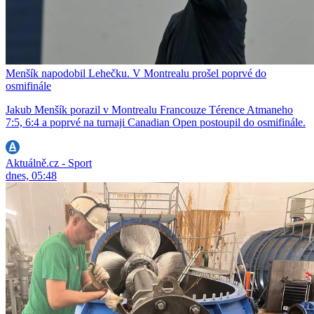
Menšík napodobil Lehečku. V Montrealu prošel poprvé do
osmifinále
Jakub Menšík porazil v Montrealu Francouze Térence Atmaneho
7:5, 6:4 a poprvé na turnaji Canadian Open postoupil do osmifinále.
Aktuálně.cz - Sport
dnes, 05:48