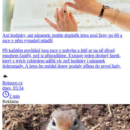
Ani hodinky, ani náramek: tenhle doplněk letos nosí ženy po 60 a
ruce v něm vypadají mladší
Při každém povídání jsou ruce v pohybu a lidé se na ně dívají
mnohem častěji, než si připouštíme. Existuje jeden drobný šperk,
který s jejich vzhledem udělá víc než hodinky i náramek
dohromady. A letos ho módní domy poslaly přímo do první řady.
Relaxeo.cz
dnes, 05:34
2 min
Reklama