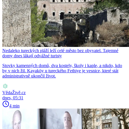
Nedaleko tureckých pláží leží celé město bez obyvatel. Tajemné
domy dnes lákají odvážné turisty
Stovky kamenných domů, dva kostely, školy i kaple, a nikdo, kdo
by v nich žil. Kayaköy u tureckého Fethiye je vesnice, které stát
administrativně ukončil život.
VědaŽivě.cz
dnes, 05:31
4 min