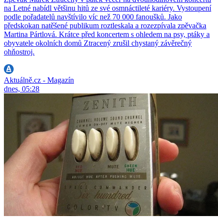
na Letné nabídl většinu hitů ze své osmnáctileté kariéry. Vystoupení
podle pořadatelů navštívilo víc než 70 000 fanoušků. Jako
předskokan natěšené publikum roztleskala a rozezpívala zpěvačka
Martina Pártlová. Krátce před koncertem s ohledem na psy, ptáky a
obyvatele okolních domů Ztracený zrušil chystaný závěrečný
ohňostroj.
Aktuálně.cz - Magazín
dnes, 05:28