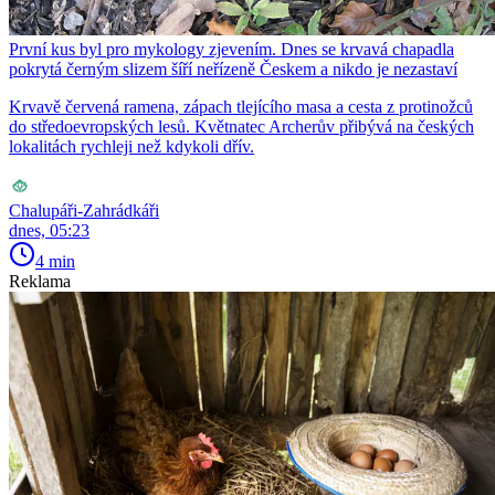
První kus byl pro mykology zjevením. Dnes se krvavá chapadla
pokrytá černým slizem šíří neřízeně Českem a nikdo je nezastaví
Krvavě červená ramena, zápach tlejícího masa a cesta z protinožců
do středoevropských lesů. Květnatec Archerův přibývá na českých
lokalitách rychleji než kdykoli dřív.
Chalupáři-Zahrádkáři
dnes, 05:23
4 min
Reklama