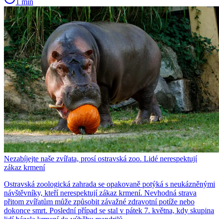
1 min
Nezabíjejte naše zvířata, prosí ostravská zoo. Lidé nerespektují
zákaz krmení
Ostravská zoologická zahrada se opakovaně potýká s neukázněnými
návštěvníky, kteří nerespektují zákaz krmení. Nevhodná strava
přitom zvířatům může způsobit závažné zdravotní potíže nebo
dokonce smrt. Poslední případ se stal v pátek 7. května, kdy skupina