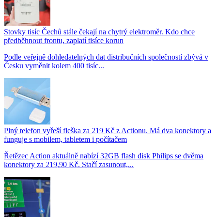
Stovky tisíc Čechů stále čekají na chytrý elektroměr. Kdo chce
předběhnout frontu, zaplatí tisíce korun
Podle veřejně dohledatelných dat distribučních společností zbývá v
Česku vyměnit kolem 400 tisíc...
Plný telefon vyřeší fleška za 219 Kč z Actionu. Má dva konektory a
funguje s mobilem, tabletem i počítačem
Řetězec Action aktuálně nabízí 32GB flash disk Philips se dvěma
konektory za 219,90 Kč. Stačí zasunout,...