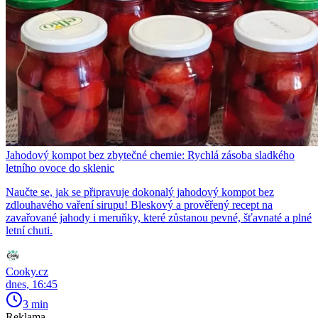
Jahodový kompot bez zbytečné chemie: Rychlá zásoba sladkého
letního ovoce do sklenic
Naučte se, jak se připravuje dokonalý jahodový kompot bez
zdlouhavého vaření sirupu! Bleskový a prověřený recept na
zavařované jahody i meruňky, které zůstanou pevné, šťavnaté a plné
letní chuti.
Cooky.cz
dnes, 16:45
3 min
Reklama