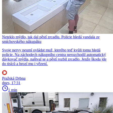
Neteklo mýdlo, tak dal pěstí zrcadlu. Policie hledá vandala ze
smíchovského nákupáku
Svoje nervy neumí ovládat muž, kterého teď kvůli tomu hledá
policie. Na záchodech nákupního centra nerozchodil automatický
dávkovač mýdla, naštval se a pěstí rozbil zrcadlo. Jenže škoda jde
do tisíců a hrozí mu i vězení.
Pražská Drbna
dnes, 17:31
1 min