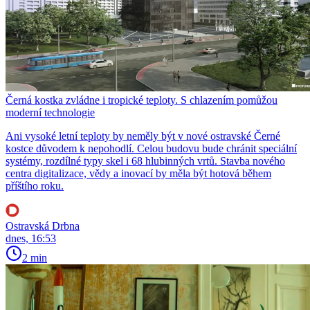
Černá kostka zvládne i tropické teploty. S chlazením pomůžou
moderní technologie
Ani vysoké letní teploty by neměly být v nové ostravské Černé
kostce důvodem k nepohodlí. Celou budovu bude chránit speciální
systémy, rozdílné typy skel i 68 hlubinných vrtů. Stavba nového
centra digitalizace, vědy a inovací by měla být hotová během
příštího roku.
Ostravská Drbna
dnes, 16:53
2 min