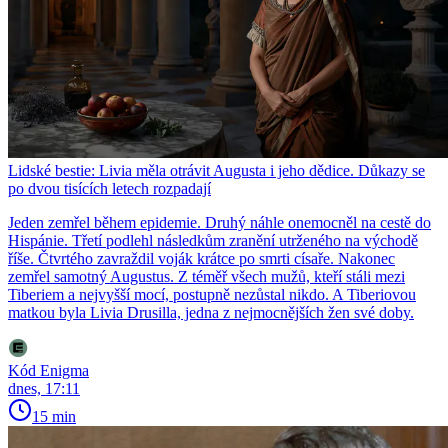
Lidské bestie: Livia měla otrávit Augusta i jeho dědice. Důkazy se
po dvou tisících letech rozpadají
Jeden zemřel během epidemie. Druhý náhle onemocněl na cestě do
Hispánie. Třetí podlehl následkům zranění utrženého na východě
říše. Čtvrtého zavraždil voják krátce po smrti císaře. Nakonec
zemřel samotný Augustus. Z téměř všech mužů, kteří stáli mezi
Tiberiem a nejvyšší mocí, postupně nezůstal nikdo. A Tiberiovou
matkou byla Livia Drusilla, jedna z nejmocnějších žen své doby.
Kód Enigma
dnes, 17:11
15 min