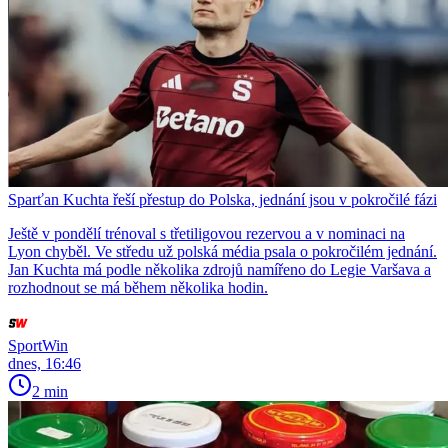
Sparťan Kuchta řeší přestup do Polska, jednání jsou v pokročilé fázi
Ještě v pondělí trénoval s třetiligovou rezervou a v nominaci na
Lyon chyběl. Ve středu už polská média psala o pokročilém jednání.
Jan Kuchta má podle několika zdrojů namířeno do Legie Varšava a
rozhodnout se má během několika hodin.
SportWin
dnes, 16:46
2 min