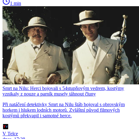
1 min
Smrt na Nilu: Herci bojovali s 54stupňovým vedrem, kostýmy
vznikaly z nouze a parník musely táhnout čluny
Při natáčení detektivky Smrt na Nilu štáb bojoval s obrovským
horkem i hlukem lodních motorů. Zvláštní původ filmových
kostýmů překvapil i samotné herce.
V Telce