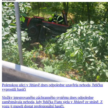
Polenskou ulici v Jihlavě dnes odpoledne uzavřela nehoda, řidičku
vyprostili hasiči
Složky integrovaného záchranného systému dnes odpoledne
zaměstnávala nehoda, kdy řidička Fiatu sjela v Jihlavě ze stráně. Z
vozu ji museli dostat profesionální hasiči.