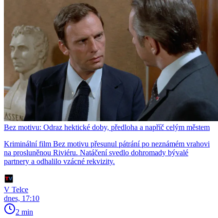
Bez motivu: Odraz hektické doby, předloha a napříč celým městem
Kriminální film Bez motivu přesunul pátrání po neznámém vrahovi
na prosluněnou Riviéru. Natáčení svedlo dohromady bývalé
partnery a odhalilo vzácné rekvizity.
V Telce
dnes, 17:10
2 min