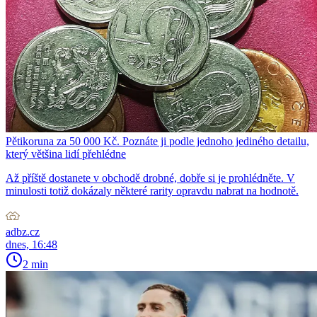
Pětikoruna za 50 000 Kč. Poznáte ji podle jednoho jediného detailu,
který většina lidí přehlédne
Až příště dostanete v obchodě drobné, dobře si je prohlédněte. V
minulosti totiž dokázaly některé rarity opravdu nabrat na hodnotě.
adbz.cz
dnes, 16:48
2 min