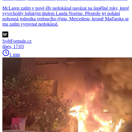
McLaren zatím v nové éře nedokázal navázat na úspěšné roky, které
vyvrcholily loňským titulem Landa Norrise. Přestože jej pohání
pohonná jednotka vedoucího týmu, Mercedesu, kromě Maďarska se
mu zatím vyrovnat nedokázal.
SvětFormule.cz
dnes, 17:03
1 min