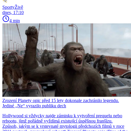
SportyŽivě
dnes, 17:10
4 min
Zrození Planety opic před 15 lety dokonale zachránilo legendu.
Jediné „Ne“ vyrazilo publiku dech
Hollywood si vždycky najde záminku k vytvoření prequelu nebo
rebootu, jímž pořádně vyždímá existující úspěšnou franšízu.
Způsob, jakým se k vrstevnaté mytologii předchozích filmů v roce