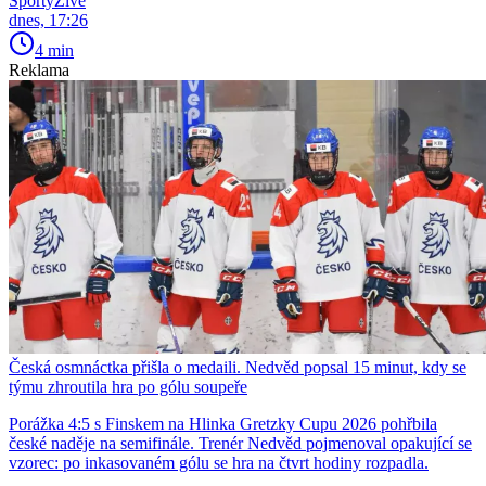
SportyŽivě
dnes, 17:26
4 min
Reklama
Česká osmnáctka přišla o medaili. Nedvěd popsal 15 minut, kdy se
týmu zhroutila hra po gólu soupeře
Porážka 4:5 s Finskem na Hlinka Gretzky Cupu 2026 pohřbila
české naděje na semifinále. Trenér Nedvěd pojmenoval opakující se
vzorec: po inkasovaném gólu se hra na čtvrt hodiny rozpadla.