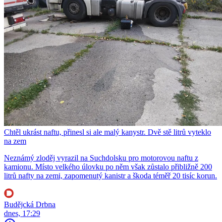
Chtěl ukrást naftu, přinesl si ale malý kanystr. Dvě stě litrů vyteklo
na zem
Neznámý zloděj vyrazil na Suchdolsku pro motorovou naftu z
kamionu. Místo velkého úlovku po něm však zůstalo přibližně 200
litrů nafty na zemi, zapomenutý kanistr a škoda téměř 20 tisíc korun.
Budějcká Drbna
dnes, 17:29