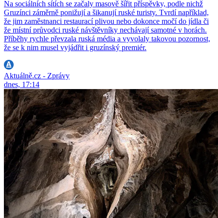
Na sociálních sítích se začaly masově šířit příspěvky, podle nichž
Gruzínci záměrně ponižují a šikanují ruské turisty. Tvrdí například,
že jim zaměstnanci restaurací plivou nebo dokonce močí do jídla či
že místní průvodci ruské návštěvníky nechávají samotné v horách.
Příběhy rychle převzala ruská média a vyvolaly takovou pozornost,
že se k nim musel vyjádřit i gruzínský premiér.
Aktuálně.cz - Zprávy
dnes, 17:14