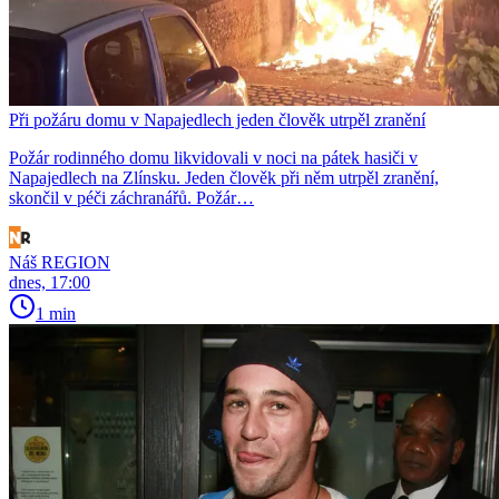
Při požáru domu v Napajedlech jeden člověk utrpěl zranění
Požár rodinného domu likvidovali v noci na pátek hasiči v
Napajedlech na Zlínsku. Jeden člověk při něm utrpěl zranění,
skončil v péči záchranářů. Požár…
Náš REGION
dnes, 17:00
1 min