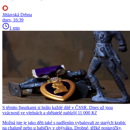
Jihlavská Drbna
dnes, 16:39
1 min
S těmito figurkami si hrálo každé dítě v ČSSR. Dnes už jsou
vzácností ve vitrínách a sbětatelé nabízíjí 11 000 Kč
Možná jste je jako děti také s nadšením vybalovali ze starých krabic
na chalupě nebo u babičky v obýváku. Drobné, těžké postavičky,