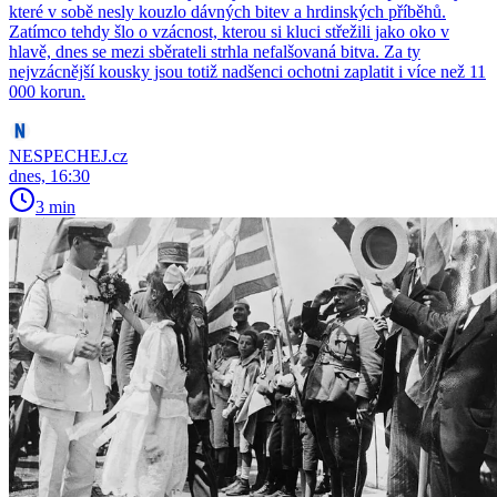
které v sobě nesly kouzlo dávných bitev a hrdinských příběhů.
Zatímco tehdy šlo o vzácnost, kterou si kluci střežili jako oko v
hlavě, dnes se mezi sběrateli strhla nefalšovaná bitva. Za ty
nejvzácnější kousky jsou totiž nadšenci ochotni zaplatit i více než 11
000 korun.
NESPECHEJ.cz
dnes, 16:30
3 min