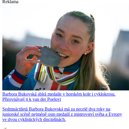
Reklama
Barbora Bukovská sbírá medaile v horském kole i cyklokrosu.
Přirovnávají ji k van der Poelovi
Sedmnáctiletá Barbora Bukovská má za necelé dva roky na
juniorské scéně nejméně osm medailí z mistrovství světa a Evropy
ve dvou cyklistických disciplínách.