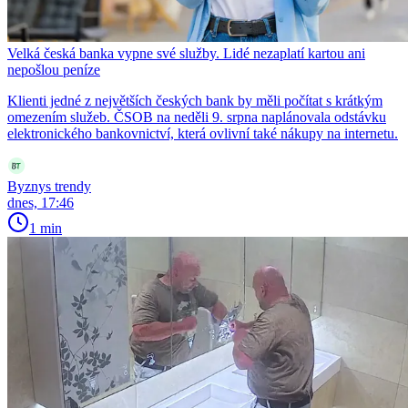
Velká česká banka vypne své služby. Lidé nezaplatí kartou ani
nepošlou peníze
Klienti jedné z největších českých bank by měli počítat s krátkým
omezením služeb. ČSOB na neděli 9. srpna naplánovala odstávku
elektronického bankovnictví, která ovlivní také nákupy na internetu.
Byznys trendy
dnes, 17:46
1 min