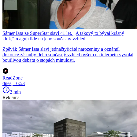
Sámer Issa ze SuperStar slaví 41 let. „A takový to býval krásný
kluk,“ reagují lidé na jeho současný vzhled
Zpěvák Sámer Issa slaví jednačtyřicáté narozeniny a oznámil
dokonce zásnuby. Jeho současný vzhled ovšem na internetu vyvolal
bouřlivou debatu o stopách minulosti.
ReadZone
dnes, 16:53
2 min
Reklama