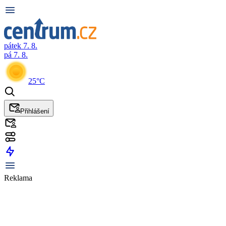
pátek 7. 8.
pá 7. 8.
25°C
Přihlášení
Reklama