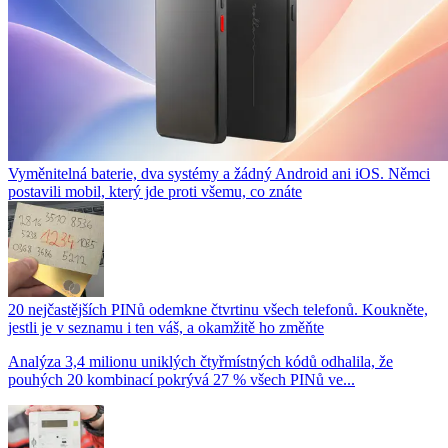
Vyměnitelná baterie, dva systémy a žádný Android ani iOS. Němci
postavili mobil, který jde proti všemu, co znáte
20 nejčastějších PINů odemkne čtvrtinu všech telefonů. Koukněte,
jestli je v seznamu i ten váš, a okamžitě ho změňte
Analýza 3,4 milionu uniklých čtyřmístných kódů odhalila, že
pouhých 20 kombinací pokrývá 27 % všech PINů ve...