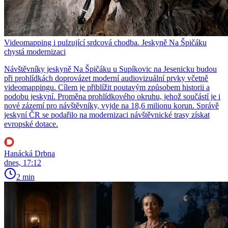
Videomapping i pulzující srdcová chodba. Jeskyně Na Špičáku
chystá modernizaci
Návštěvníky jeskyně Na Špičáku u Supíkovic na Jesenicku budou
při prohlídkách doprovázet moderní audiovizuální prvky včetně
videomappingu. Cílem je přiblížit poutavým způsobem historii a
podobu jeskyní. Proměna prohlídkového okruhu, jehož součástí je i
nové zázemí pro návštěvníky, vyjde na 18,6 milionu korun. Správě
jeskyní ČR se podařilo na modernizaci návštěvnické trasy získat
evropské dotace.
Hanácká Drbna
dnes, 17:12
2 min