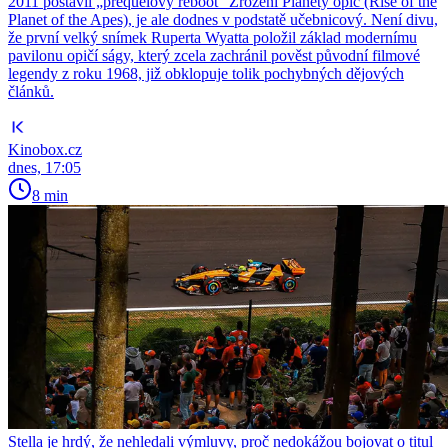
2011 postavil „prequelový reboot“ Zrození Planety opic (Rise of the
Planet of the Apes), je ale dodnes v podstatě učebnicový. Není divu,
že první velký snímek Ruperta Wyatta položil základ modernímu
pavilonu opičí ságy, který zcela zachránil pověst původní filmové
legendy z roku 1968, již obklopuje tolik pochybných dějových
článků.
Kinobox.cz
dnes, 17:05
8 min
Stella je hrdý, že nehledali výmluvy, proč nedokážou bojovat o titul