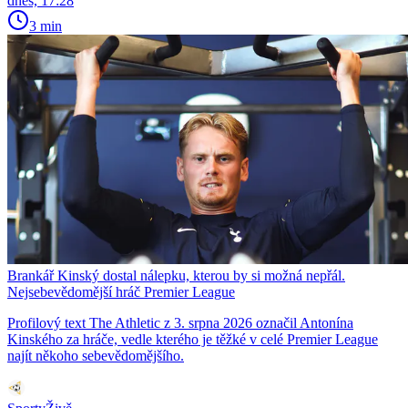
dnes, 17:28
3 min
Brankář Kinský dostal nálepku, kterou by si možná nepřál.
Nejsebevědomější hráč Premier League
Profilový text The Athletic z 3. srpna 2026 označil Antonína
Kinského za hráče, vedle kterého je těžké v celé Premier League
najít někoho sebevědomějšího.