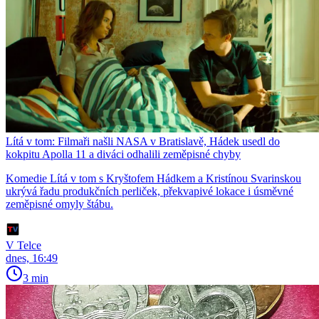
Lítá v tom: Filmaři našli NASA v Bratislavě, Hádek usedl do
kokpitu Apolla 11 a diváci odhalili zeměpisné chyby
Komedie Lítá v tom s Kryštofem Hádkem a Kristínou Svarinskou
ukrývá řadu produkčních perliček, překvapivé lokace i úsměvné
zeměpisné omyly štábu.
V Telce
dnes, 16:49
3 min