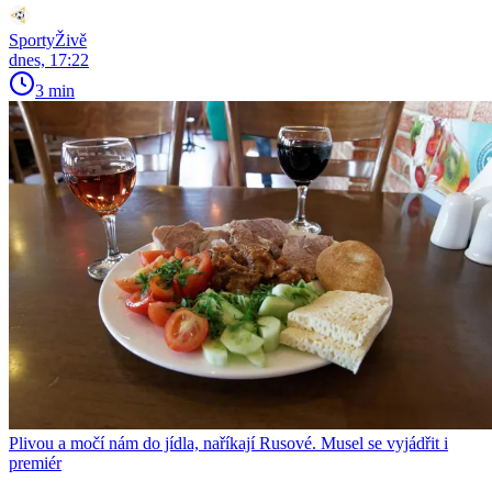
SportyŽivě
dnes, 17:22
3 min
Plivou a močí nám do jídla, naříkají Rusové. Musel se vyjádřit i
premiér