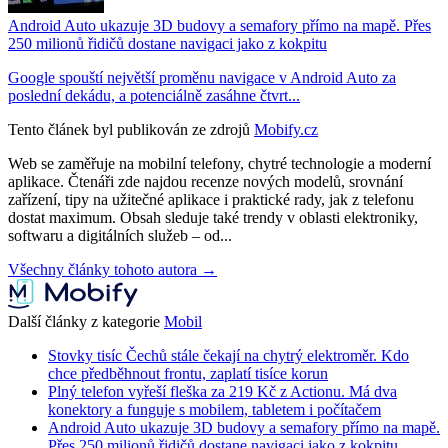
Android Auto ukazuje 3D budovy a semafory přímo na mapě. Přes
250 milionů řidičů dostane navigaci jako z kokpitu
Google spouští největší proměnu navigace v Android Auto za
poslední dekádu, a potenciálně zasáhne čtvrt...
Tento článek byl publikován ze zdrojů
Mobify.cz
Web se zaměřuje na mobilní telefony, chytré technologie a moderní
aplikace. Čtenáři zde najdou recenze nových modelů, srovnání
zařízení, tipy na užitečné aplikace i praktické rady, jak z telefonu
dostat maximum. Obsah sleduje také trendy v oblasti elektroniky,
softwaru a digitálních služeb – od...
Všechny články tohoto autora →
Další články z kategorie
Mobil
Stovky tisíc Čechů stále čekají na chytrý elektroměr. Kdo
chce předběhnout frontu, zaplatí tisíce korun
Plný telefon vyřeší fleška za 219 Kč z Actionu. Má dva
konektory a funguje s mobilem, tabletem i počítačem
Android Auto ukazuje 3D budovy a semafory přímo na mapě.
Přes 250 milionů řidičů dostane navigaci jako z kokpitu