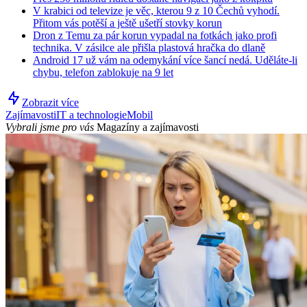
V krabici od televize je věc, kterou 9 z 10 Čechů vyhodí.
Přitom vás potěší a ještě ušetří stovky korun
Dron z Temu za pár korun vypadal na fotkách jako profi
technika. V zásilce ale přišla plastová hračka do dlaně
Android 17 už vám na odemykání více šancí nedá. Uděláte-li
chybu, telefon zablokuje na 9 let
Zobrazit více
Zajímavosti
IT a technologie
Mobil
Vybrali jsme pro vás
Magazíny a zajímavosti