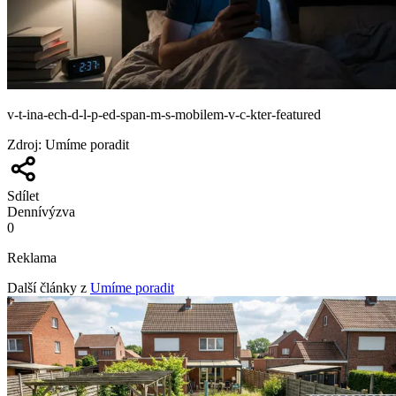
v-t-ina-ech-d-l-p-ed-span-m-s-mobilem-v-c-kter-featured
Zdroj
:
Umíme poradit
Sdílet
Denní
výzva
0
Reklama
Další články z
Umíme poradit