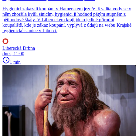
Hygienici zakázali koupání v Hamerském jezeře. Kvalita vody se v
něm zhoršila kvůli sinicím, hygienici ji hodnotí pátým stupněm z
pětibodové škály. V Libereckém kraji jde o jediné přírodní
koupaliště, kde je zákaz koupání, vyplývá z údajů na webu Krajské
hygienické stanice v Liberci.
Liberecká Drbna
dnes, 11:00
1 min