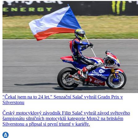
"Čekal jsem na to 24 let." Senzační Salač vyhrál Gradn Prix v
Silverstonu
Český motocyklový závodník Filip Salač vyhrál závod světového
šampionátu silničních motocyklů kategorie Moto2 na britském
Silverstonu a připsal si první triumf v kariéře.