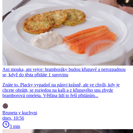
Ani mouka, ani vejce: bramboráky budou křupavé a nerozpadnou
se, když do těsta přidáte 1 surovinu
Znáte to. Placky vypadají na pánvi krásně, ale ve chvíli, kdy je
chcete obrátit, se rozjedou na kaši a z křupavého snu zbyde
bramborová omeleta. Většina lidí to řeší přidáním...
Bruneta v kuchyni
dnes, 10:56
3 min