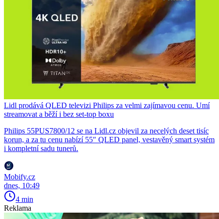
Lidl prodává QLED televizi Philips za velmi zajímavou cenu. Umí
streamovat a běží i bez set-top boxu
Philips 55PUS7800/12 se na Lidl.cz objevil za necelých deset tisíc
korun, a za tu cenu nabízí 55″ QLED panel, vestavěný smart systém
i kompletní sadu tunerů.
Mobify.cz
dnes, 10:49
4 min
Reklama