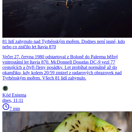
81 lidí zahynulo nad Tyrhénským mořem. Dodnes není jasné, kdo
nebo co zničilo let Itavia 870
Večer 27. června 1980 odstartoval z Boloně do Palerma běžný
vnitrostátní let Itavia 870. McDonnell Douglas DC-9 vezl 77
cestujících a čtyři členy posádky. Let probíhal normálně až do
okamžiku, kdy kolem 20:59 zmizel z radarových obrazovek nad
Tyrhénským mořem. Všech 81 lidí zahynulo.
Kód Enigma
dnes, 11:11
7 min