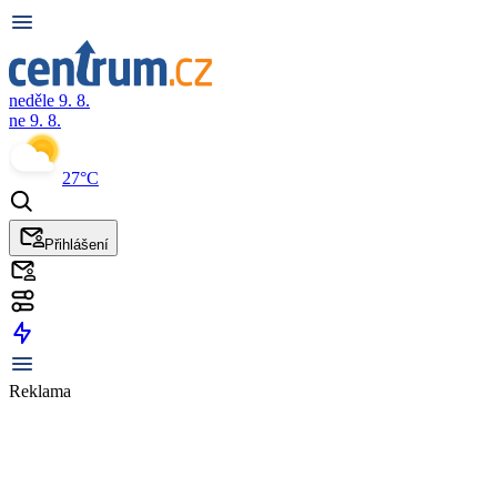
neděle 9. 8.
ne 9. 8.
27°C
Přihlášení
Reklama