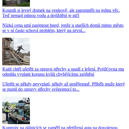
Koupili si levný domek na venkově, ale zapomněli na jednu věc.
Teď nemají pitnou vodu a dojíždění je ničí
Nízká cena umí zaujmout hned, jenže u starších domů mimo město
se v ní často schová problém, který na první...
Kutil chtěl ušetřit za opravu střechy a spadl z lešení. Pojišťovna mu
odmítla vyplatit korunu kvůli chybějícímu zajištění
Ušetřit se někdy nevyplatí, někdy až nepříjemně. Příběh muže který
se pustil do opravy střechy svépomocí to...
Kontroly na dálnicích se zaměří na přetížená auta na dovolenou.