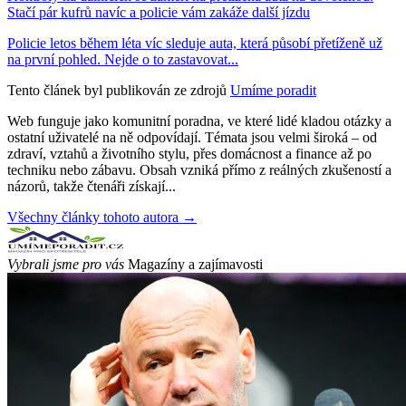
Stačí pár kufrů navíc a policie vám zakáže další jízdu
Policie letos během léta víc sleduje auta, která působí přetíženě už
na první pohled. Nejde o to zastavovat...
Tento článek byl publikován ze zdrojů
Umíme poradit
Web funguje jako komunitní poradna, ve které lidé kladou otázky a
ostatní uživatelé na ně odpovídají. Témata jsou velmi široká – od
zdraví, vztahů a životního stylu, přes domácnost a finance až po
techniku nebo zábavu. Obsah vzniká přímo z reálných zkušeností a
názorů, takže čtenáři získají...
Všechny články tohoto autora →
Vybrali jsme pro vás
Magazíny a zajímavosti