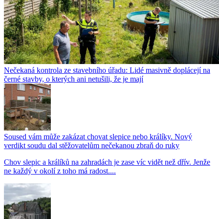
Nečekaná kontrola ze stavebního úřadu: Lidé masivně doplácejí na
černé stavby, o kterých ani netušili, že je mají
Soused vám může zakázat chovat slepice nebo králíky. Nový
verdikt soudu dal stěžovatelům nečekanou zbraň do ruky
Chov slepic a králíků na zahradách je zase víc vidět než dřív. Jenže
ne každý v okolí z toho má radost....