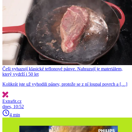
Češi vyhazují klasické teflonové pánve. Nahrazují je materiálem,
který vydrží i 50 let
Kolikrát jste už vyhodili pánev, protože se z ní loupal povrch a […]
Extrafit.cz
dnes, 10:52
4 min