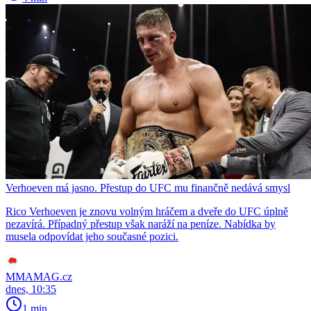
Verhoeven má jasno. Přestup do UFC mu finančně nedává smysl
Rico Verhoeven je znovu volným hráčem a dveře do UFC úplně
nezavírá. Případný přestup však naráží na peníze. Nabídka by
musela odpovídat jeho současné pozici.
MMAMAG.cz
dnes, 10:35
1 min