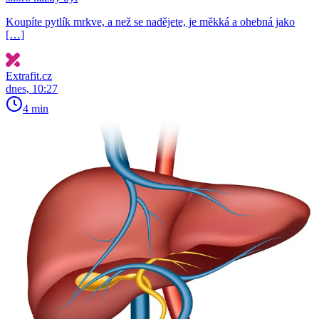
Koupíte pytlík mrkve, a než se nadějete, je měkká a ohebná jako
[…]
Extrafit.cz
dnes, 10:27
4 min