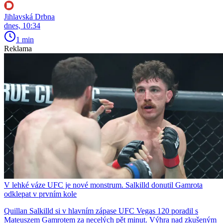
Jihlavská Drbna
dnes, 10:34
1 min
Reklama
V lehké váze UFC je nové monstrum. Salkilld donutil Gamrota
odklepat v prvním kole
Quillan Salkilld si v hlavním zápase UFC Vegas 120 poradil s
Mateuszem Gamrotem za necelých pět minut. Výhra nad zkušeným