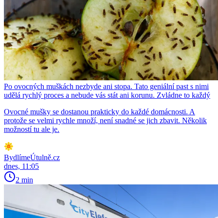
Po ovocných muškách nezbyde ani stopa. Tato geniální past s nimi
udělá rychlý proces a nebude vás stát ani korunu. Zvládne to každý
Ovocné mušky se dostanou prakticky do každé domácnosti. A
protože se velmi rychle množí, není snadné se jich zbavit. Několik
možností tu ale je.
BydlímeÚtulně.cz
dnes, 11:05
2 min