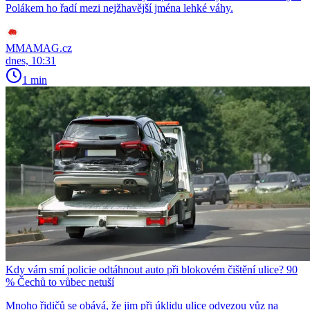
Polákem ho řadí mezi nejžhavější jména lehké váhy.
MMAMAG.cz
dnes, 10:31
1 min
Kdy vám smí policie odtáhnout auto při blokovém čištění ulice? 90
% Čechů to vůbec netuší
Mnoho řidičů se obává, že jim při úklidu ulice odvezou vůz na