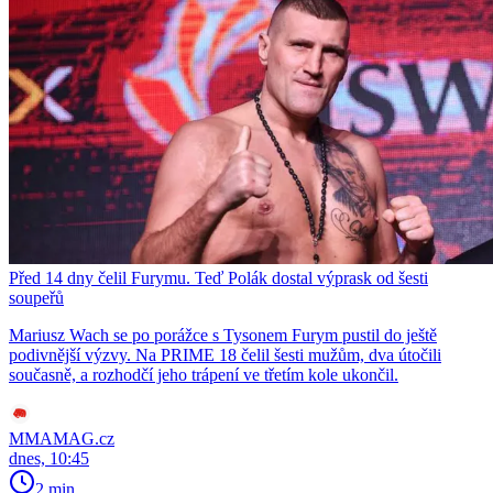
Před 14 dny čelil Furymu. Teď Polák dostal výprask od šesti
soupeřů
Mariusz Wach se po porážce s Tysonem Furym pustil do ještě
podivnější výzvy. Na PRIME 18 čelil šesti mužům, dva útočili
současně, a rozhodčí jeho trápení ve třetím kole ukončil.
MMAMAG.cz
dnes, 10:45
2 min