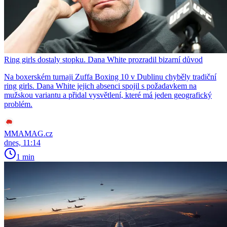
Ring girls dostaly stopku. Dana White prozradil bizarní důvod
Na boxerském turnaji Zuffa Boxing 10 v Dublinu chyběly tradiční
ring girls. Dana White jejich absenci spojil s požadavkem na
mužskou variantu a přidal vysvětlení, které má jeden geografický
problém.
MMAMAG.cz
dnes, 11:14
1 min