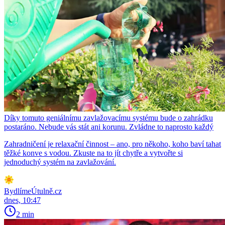
Díky tomuto geniálnímu zavlažovacímu systému bude o zahrádku
postaráno. Nebude vás stát ani korunu. Zvládne to naprosto každý
Zahradničení je relaxační činnost – ano, pro někoho, koho baví tahat
těžké konve s vodou. Zkuste na to jít chytře a vytvořte si
jednoduchý systém na zavlažování.
BydlímeÚtulně.cz
dnes, 10:47
2 min