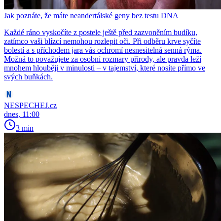
Jak poznáte, že máte neandertálské geny bez testu DNA
Každé ráno vyskočíte z postele ještě před zazvoněním budíku,
zatímco vaši blízcí nemohou rozlepit oči. Při odběru krve syčíte
bolestí a s příchodem jara vás ochromí nesnesitelná senná rýma.
Možná to považujete za osobní rozmary přírody, ale pravda leží
mnohem hlouběji v minulosti – v tajemství, které nosíte přímo ve
svých buňkách.
NESPECHEJ.cz
dnes, 11:00
3 min