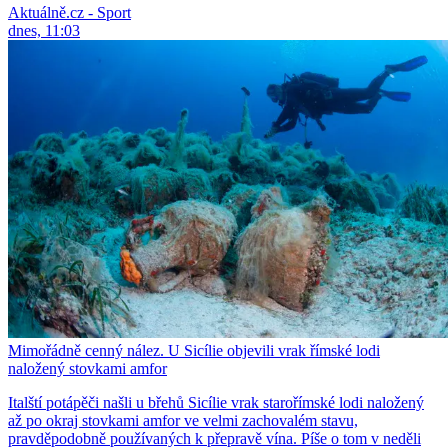
Aktuálně.cz - Sport
dnes, 11:03
Mimořádně cenný nález. U Sicílie objevili vrak římské lodi
naložený stovkami amfor
Italští potápěči našli u břehů Sicílie vrak starořímské lodi naložený
až po okraj stovkami amfor ve velmi zachovalém stavu,
pravděpodobně používaných k přepravě vína. Píše o tom v neděli