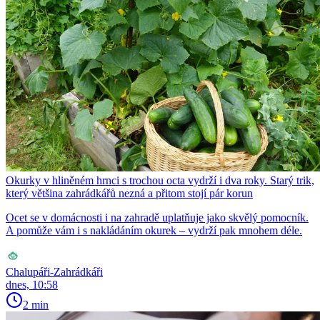
Okurky v hliněném hrnci s trochou octa vydrží i dva roky. Starý trik,
který většina zahrádkářů nezná a přitom stojí pár korun
Ocet se v domácnosti i na zahradě uplatňuje jako skvělý pomocník.
A pomůže vám i s nakládáním okurek – vydrží pak mnohem déle.
Chalupáři-Zahrádkáři
dnes, 10:58
2 min