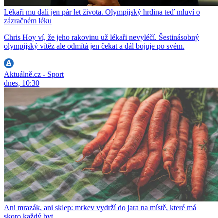
Lékaři mu dali jen pár let života. Olympijský hrdina teď mluví o
zázračném léku
Chris Hoy ví, že jeho rakovinu už lékaři nevyléčí. Šestinásobný
olympijský vítěz ale odmítá jen čekat a dál bojuje po svém.
Aktuálně.cz - Sport
dnes, 10:30
Ani mrazák, ani sklep: mrkev vydrží do jara na místě, které má
skoro každý byt