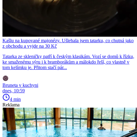
Kašlu na kupované majonézy. Ušlehala jsem tatarku, co chutná jako
z obchodu a vyjde na 30 Kč
Tatarka ze skleničky patří k českým klasikám. Vozí se domů k řízku,
ke smaženému sýru i k bramborákům a málokdo řeší, co vlastně v
tom kelímku je. Přitom stačí pár...
Bruneta v kuchyni
dnes, 10:59
4 min
Reklama