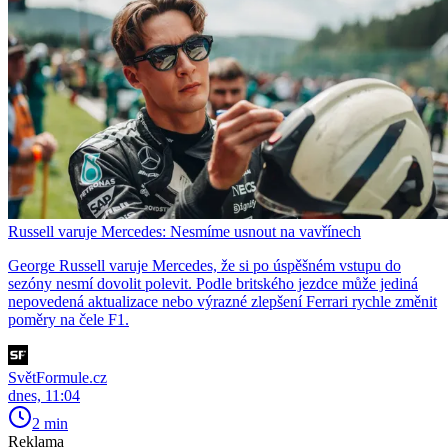
Russell varuje Mercedes: Nesmíme usnout na vavřínech
George Russell varuje Mercedes, že si po úspěšném vstupu do
sezóny nesmí dovolit polevit. Podle britského jezdce může jediná
nepovedená aktualizace nebo výrazné zlepšení Ferrari rychle změnit
poměry na čele F1.
SvětFormule.cz
dnes, 11:04
2 min
Reklama