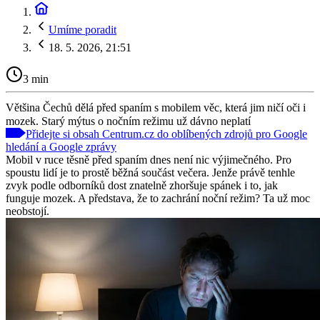
Umíme poradit
18. 5. 2026, 21:51
3 min
Většina Čechů dělá před spaním s mobilem věc, která jim ničí oči i
mozek. Starý mýtus o nočním režimu už dávno neplatí
Přidejte si obsah Centrum.cz do oblíbených zdrojů pro Google
hledání a Google zprávy
Mobil v ruce těsně před spaním dnes není nic výjimečného. Pro
spoustu lidí je to prostě běžná součást večera. Jenže právě tenhle
zvyk podle odborníků dost znatelně zhoršuje spánek i to, jak
funguje mozek. A představa, že to zachrání noční režim? Ta už moc
neobstojí.