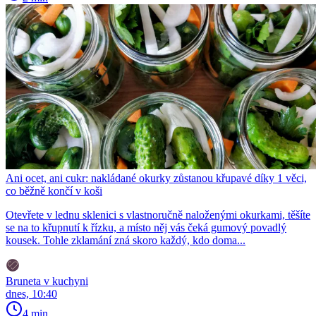
Ani ocet, ani cukr: nakládané okurky zůstanou křupavé díky 1 věci,
co běžně končí v koši
Otevřete v lednu sklenici s vlastnoručně naloženými okurkami, těšíte
se na to křupnutí k řízku, a místo něj vás čeká gumový povadlý
kousek. Tohle zklamání zná skoro každý, kdo doma...
Bruneta v kuchyni
dnes, 10:40
4 min