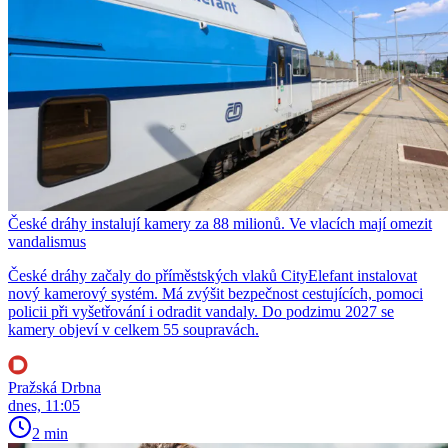
České dráhy instalují kamery za 88 milionů. Ve vlacích mají omezit
vandalismus
České dráhy začaly do příměstských vlaků CityElefant instalovat
nový kamerový systém. Má zvýšit bezpečnost cestujících, pomoci
policii při vyšetřování i odradit vandaly. Do podzimu 2027 se
kamery objeví v celkem 55 soupravách.
Pražská Drbna
dnes, 11:05
2 min