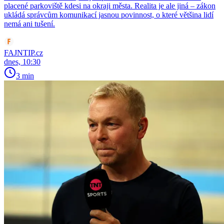
placené parkoviště kdesi na okraji města. Realita je ale jiná – zákon
ukládá správcům komunikací jasnou povinnost, o které většina lidí
nemá ani tušení.
FAJNTIP.cz
dnes, 10:30
3 min