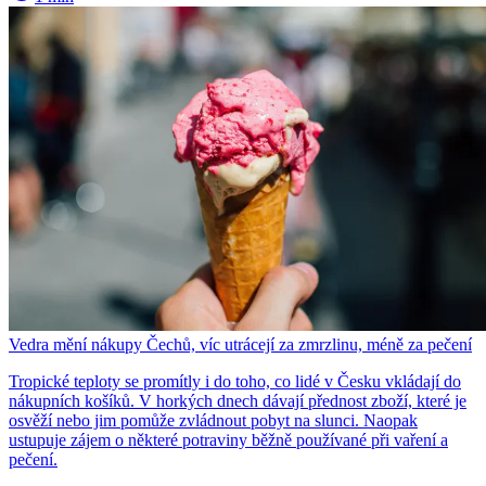
Vedra mění nákupy Čechů, víc utrácejí za zmrzlinu, méně za pečení
Tropické teploty se promítly i do toho, co lidé v Česku vkládají do
nákupních košíků. V horkých dnech dávají přednost zboží, které je
osvěží nebo jim pomůže zvládnout pobyt na slunci. Naopak
ustupuje zájem o některé potraviny běžně používané při vaření a
pečení.