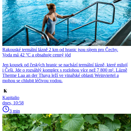
Rakouské termální lázně 2 km od hranic jsou rájem pro Čechy.
Voda má 42 °C a obsahuje cenný jód
Jen kousek od českých hranic se nachází termální lázně, které milují
i Češi. Jde o rozsáhlý komplex s rozlohou více než 7 800 m². Lázně
Therme Laa an der Thaya leží ve vinařské oblasti Weinviertel a
mohou se chlubit léčivou vodou.
Kapitalio
dnes, 10:58
3 min