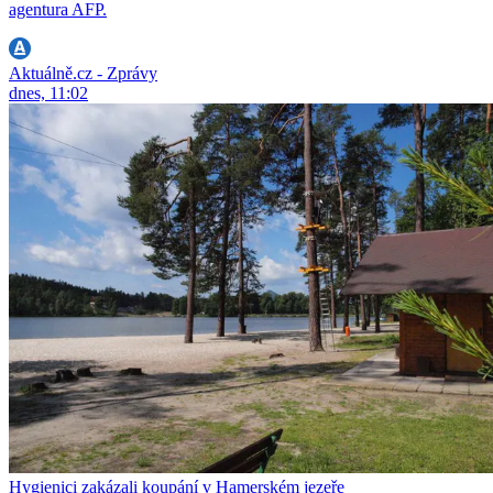
agentura AFP.
Aktuálně.cz - Zprávy
dnes, 11:02
Hygienici zakázali koupání v Hamerském jezeře