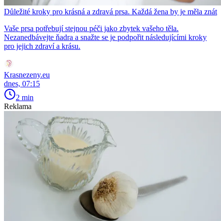
Důležité kroky pro krásná a zdravá prsa. Každá žena by je měla znát
Vaše prsa potřebují stejnou péči jako zbytek vašeho těla.
Nezanedbávejte ňadra a snažte se je podpořit následujícími kroky
pro jejich zdraví a krásu.
Krasnezeny.eu
dnes, 07:15
2 min
Reklama