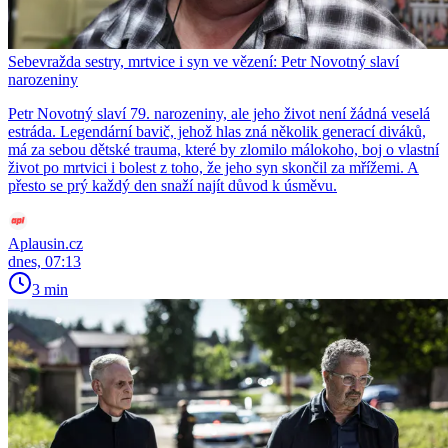
Sebevražda sestry, mrtvice i syn ve vězení: Petr Novotný slaví
narozeniny
Petr Novotný slaví 79. narozeniny, ale jeho život není žádná veselá
estráda. Legendární bavič, jehož hlas zná několik generací diváků,
má za sebou dětské trauma, které by zlomilo málokoho, boj o vlastní
život po mrtvici i bolest z toho, že jeho syn skončil za mřížemi. A
přesto se prý každý den snaží najít důvod k úsměvu.
Aplausin.cz
dnes, 07:13
3 min