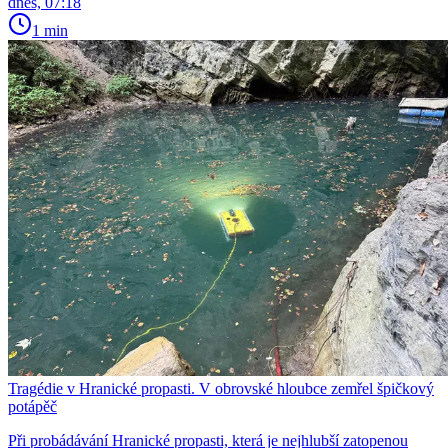
dnes, 07:18
1 min
Tragédie v Hranické propasti. V obrovské hloubce zemřel špičkový
potápěč
Při probádávání Hranické propasti, která je nejhlubší zatopenou