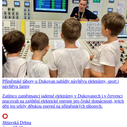
Příměstské tábory u Dukovan nabídly návštěvu elektrárny, sport i
návštěvu farmy
Zatímco zaměstnanci jaderné elektrárny v Dukovanech i v červenci
pracovali na zajištění elektrické energie pro české domácnosti, jejich
děti jen sršely dětskou energií na příměstských táborech.
Jihlavská Drbna