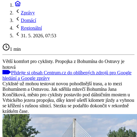
Zprávy
Domácí
Regionální
31. 5. 2026, 07:53
1 min
Větší komfort pro cyklisty. Propojka z Bohumína do Ostravy je
hotová
Přidejte si obsah Centrum.cz do oblíbených zdrojů pro Google
hledání a Google zprávy
Cyklisté už mohou testovat novou pohodlnější trasu, a to mezi
Bohumínem a Ostravou. Jak sdělila mluvčí Bohumína Jana
Končítková, město pro cyklisty postavilo pod dálničním mostem u
Vrbického jezera propojku, díky které ušetří kilometr jízdy a vyhnou
se křížení s rušnou silnicí. Stezku se podařilo dokončit v rekordně
krátkém čase.