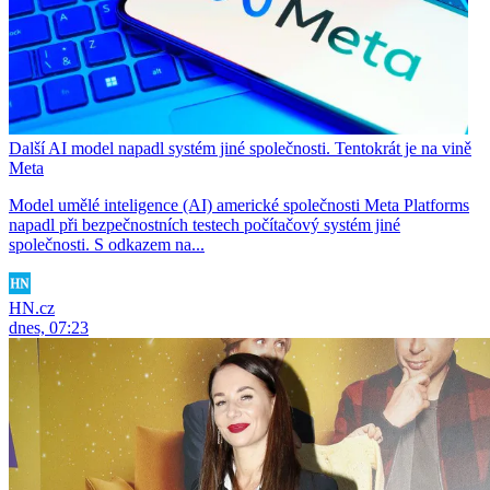
Další AI model napadl systém jiné společnosti. Tentokrát je na vině
Meta
Model umělé inteligence (AI) americké společnosti Meta Platforms
napadl při bezpečnostních testech počítačový systém jiné
společnosti. S odkazem na...
HN.cz
dnes, 07:23