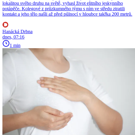
lokalitou svého druhu na světě, vyhasl život elitního jeskynního
potápěče. Kolegové z průzkumného týmu s ním ve středu ztratili
kontakt a jeho tělo našli až před půlnocí v hloubce takřka 200 metrů.
Hanácká Drbna
dnes, 07:16
1 min