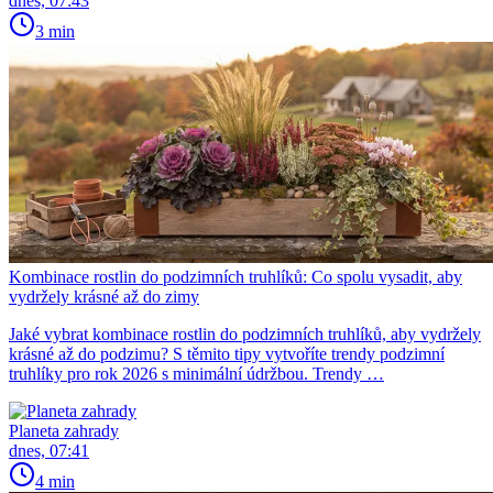
dnes, 07:43
3 min
Kombinace rostlin do podzimních truhlíků: Co spolu vysadit, aby
vydržely krásné až do zimy
Jaké vybrat kombinace rostlin do podzimních truhlíků, aby vydržely
krásné až do podzimu? S těmito tipy vytvoříte trendy podzimní
truhlíky pro rok 2026 s minimální údržbou. Trendy …
Planeta zahrady
dnes, 07:41
4 min