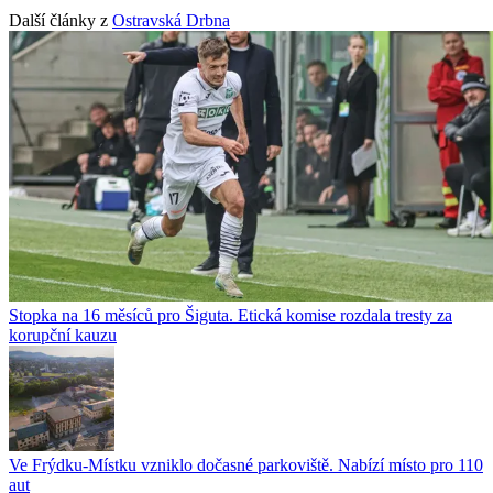
Další články z
Ostravská Drbna
Stopka na 16 měsíců pro Šiguta. Etická komise rozdala tresty za
korupční kauzu
Ve Frýdku-Místku vzniklo dočasné parkoviště. Nabízí místo pro 110
aut