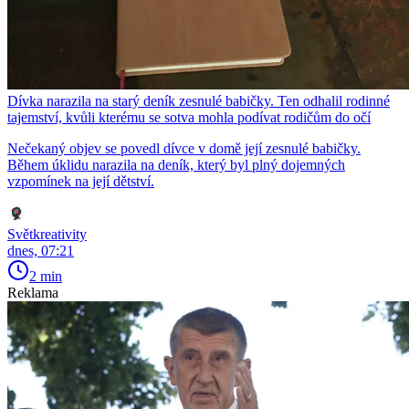
Dívka narazila na starý deník zesnulé babičky. Ten odhalil rodinné
tajemství, kvůli kterému se sotva mohla podívat rodičům do očí
Nečekaný objev se povedl dívce v domě její zesnulé babičky.
Během úklidu narazila na deník, který byl plný dojemných
vzpomínek na její dětství.
Světkreativity
dnes, 07:21
2 min
Reklama