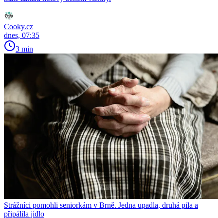
Cooky.cz
dnes, 07:35
3 min
Strážníci pomohli seniorkám v Brně. Jedna upadla, druhá pila a
připálila jídlo