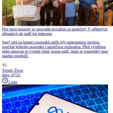
Plot mezi sousedy se zpravidla považuje za společný: V některých
případech ale patří jen jednomu
Starý plot na hranici pozemků může být samostatnou stavbou,
součástí jednoho pozemku i společnou rozhradou. Před výměnou
nebo opravou se vyplatí zjistit, komu patří, jinak se sousedský spor
snadno prodraží.
Trendy Život
dnes, 07:25
2 min