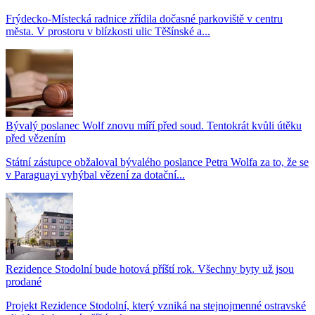
Frýdecko-Místecká radnice zřídila dočasné parkoviště v centru
města. V prostoru v blízkosti ulic Těšínské a...
Bývalý poslanec Wolf znovu míří před soud. Tentokrát kvůli útěku
před vězením
Státní zástupce obžaloval bývalého poslance Petra Wolfa za to, že se
v Paraguayi vyhýbal vězení za dotační...
Rezidence Stodolní bude hotová příští rok. Všechny byty už jsou
prodané
Projekt Rezidence Stodolní, který vzniká na stejnojmenné ostravské