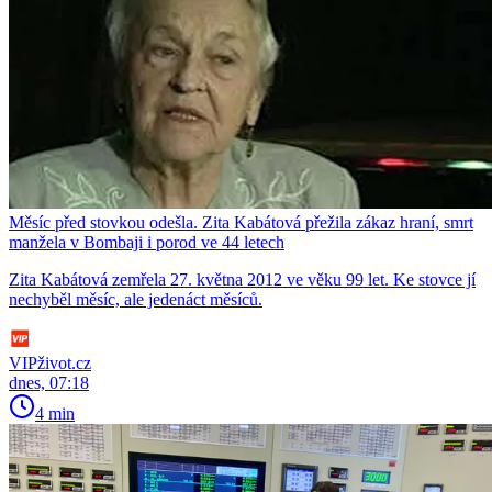
Měsíc před stovkou odešla. Zita Kabátová přežila zákaz hraní, smrt
manžela v Bombaji i porod ve 44 letech
Zita Kabátová zemřela 27. května 2012 ve věku 99 let. Ke stovce jí
nechyběl měsíc, ale jedenáct měsíců.
VIPživot.cz
dnes, 07:18
4 min