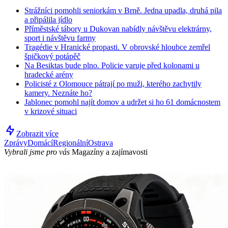
Strážníci pomohli seniorkám v Brně. Jedna upadla, druhá pila
a připálila jídlo
Příměstské tábory u Dukovan nabídly návštěvu elektrárny,
sport i návštěvu farmy
Tragédie v Hranické propasti. V obrovské hloubce zemřel
špičkový potápěč
Na Besiktas bude plno. Policie varuje před kolonami u
hradecké arény
Policisté z Olomouce pátrají po muži, kterého zachytily
kamery. Neznáte ho?
Jablonec pomohl najít domov a udržet si ho 61 domácnostem
v krizové situaci
Zobrazit více
Zprávy
Domácí
Regionální
Ostrava
Vybrali jsme pro vás
Magazíny a zajímavosti