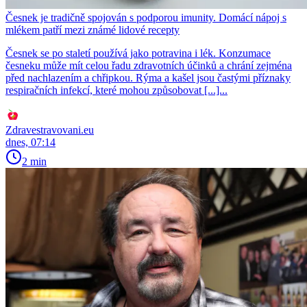
Česnek je tradičně spojován s podporou imunity. Domácí nápoj s
mlékem patří mezi známé lidové recepty
Česnek se po staletí používá jako potravina i lék. Konzumace
česneku může mít celou řadu zdravotních účinků a chrání zejména
před nachlazením a chřipkou. Rýma a kašel jsou častými příznaky
respiračních infekcí, které mohou způsobovat [...]...
Zdravestravovani.eu
dnes, 07:14
2 min