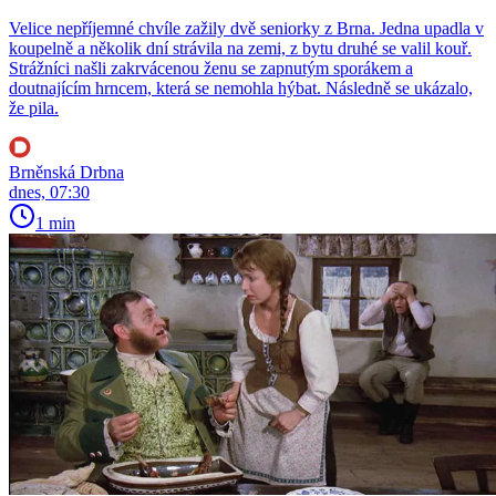
Velice nepříjemné chvíle zažily dvě seniorky z Brna. Jedna upadla v
koupelně a několik dní strávila na zemi, z bytu druhé se valil kouř.
Strážníci našli zakrvácenou ženu se zapnutým sporákem a
doutnajícím hrncem, která se nemohla hýbat. Následně se ukázalo,
že pila.
Brněnská Drbna
dnes, 07:30
1 min