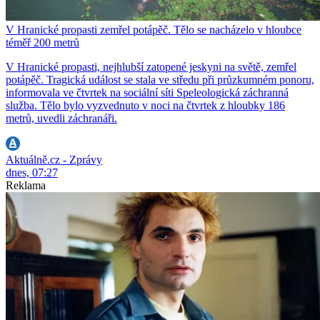
V Hranické propasti zemřel potápěč. Tělo se nacházelo v hloubce
téměř 200 metrů
V Hranické propasti, nejhlubší zatopené jeskyni na světě, zemřel
potápěč. Tragická událost se stala ve středu při průzkumném ponoru,
informovala ve čtvrtek na sociální síti Speleologická záchranná
služba. Tělo bylo vyzvednuto v noci na čtvrtek z hloubky 186
metrů, uvedli záchranáři.
Aktuálně.cz - Zprávy
dnes, 07:27
Reklama