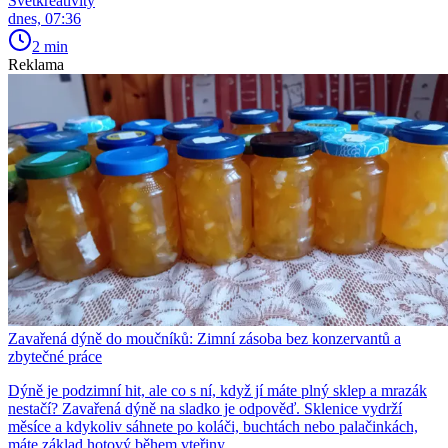
Světkreativity
dnes, 07:36
2 min
Reklama
Zavařená dýně do moučníků: Zimní zásoba bez konzervantů a
zbytečné práce
Dýně je podzimní hit, ale co s ní, když jí máte plný sklep a mrazák
nestačí? Zavařená dýně na sladko je odpověď. Sklenice vydrží
měsíce a kdykoliv sáhnete po koláči, buchtách nebo palačinkách,
máte základ hotový během vteřiny.