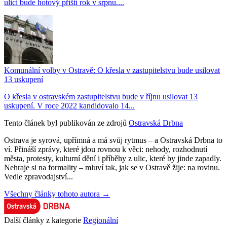
ulici bude hotový příští rok v srpnu....
Komunální volby v Ostravě: O křesla v zastupitelstvu bude usilovat
13 uskupení
O křesla v ostravském zastupitelstvu bude v říjnu usilovat 13
uskupení. V roce 2022 kandidovalo 14...
Tento článek byl publikován ze zdrojů
Ostravská Drbna
Ostrava je syrová, upřímná a má svůj rytmus – a Ostravská Drbna to
ví. Přináší zprávy, které jdou rovnou k věci: nehody, rozhodnutí
města, protesty, kulturní dění i příběhy z ulic, které by jinde zapadly.
Nehraje si na formality – mluví tak, jak se v Ostravě žije: na rovinu.
Vedle zpravodajství...
Všechny články tohoto autora →
Další články z kategorie
Regionální