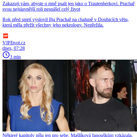
Zakazuji vám, abyste o mně psali jen jako o Trautenberkovi. Prachař
svou nejslavnější roli nesnášel celý život
Rok před smrtí vyslovil Ilja Prachař na chalupě v Doubicích větu,
která měla přežít všechny jeho nekrology. Nepřežila.
VIPživot.cz
dnes, 07:28
3 min
Některé kapitoly píšu jen pro sebe. Mašlíková fanouškům vzkázala,