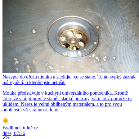
Nasypte do dřezu mouku a sledujte, co se stane. Tento sypký zázrak
má využití, o kterém jste netušili
Mouka představuje v kuchyni univerzálního pomocníka. Kromě
toho, že s ní připravíte slané i sladké pokrmy, vám totiž pomůže i s
úklidem. Nerez je velmi oblíbeným materiálem, a to pro svou
odolnost i všestrannost. Jeho...
BydlímeÚtulně.cz
dnes, 07:36