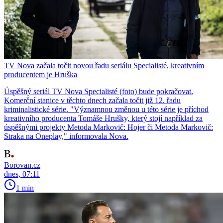
TV Nova začala točit novou řadu seriálu Specialisté, kreativním
producentem je Hruška
Úspěšný seriál TV Nova Specialisté (foto) bude pokračovat.
Komerční stanice v těchto dnech začala točit již 12. řadu
kriminalistické série. "Významnou změnou u této série je příchod
kreativního producenta Tomáše Hrušky, který stojí například za
úspěšnými projekty Metoda Markovič: Hojer či Metoda Markovič:
Straka na Oneplay," informovala Nova.
Borovan.cz
dnes, 07:11
1 min