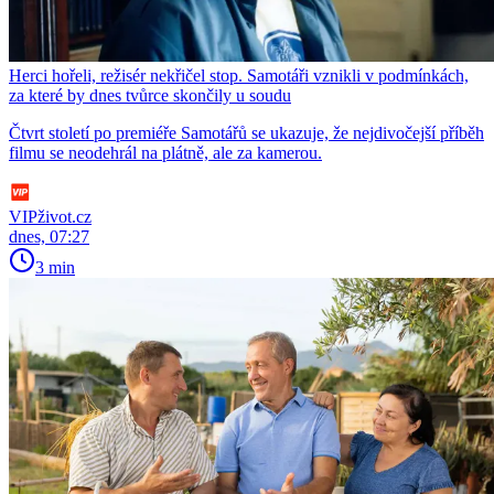
Herci hořeli, režisér nekřičel stop. Samotáři vznikli v podmínkách,
za které by dnes tvůrce skončily u soudu
Čtvrt století po premiéře Samotářů se ukazuje, že nejdivočejší příběh
filmu se neodehrál na plátně, ale za kamerou.
VIPživot.cz
dnes, 07:27
3 min