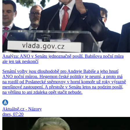
Analýza: ANO v Senátu jednoznačně posílí. Babišova noční můra
ale jen tak neskončí
Senátní volby jsou dlouhodobě pro Andreje Babiše a jeho hnutí
ANO noční můrou. Hegemon české politiky je neumí, a proto má
na rozdíl od Poslanecké sněmovny v horní komoře už roky výrazně
menšinové zastoupení. A přestože v Senátu letos na podzim posílí,
na většinu to ani zdaleka opět stačit nebude.
Aktuálně.cz - Názory
dnes, 07:20