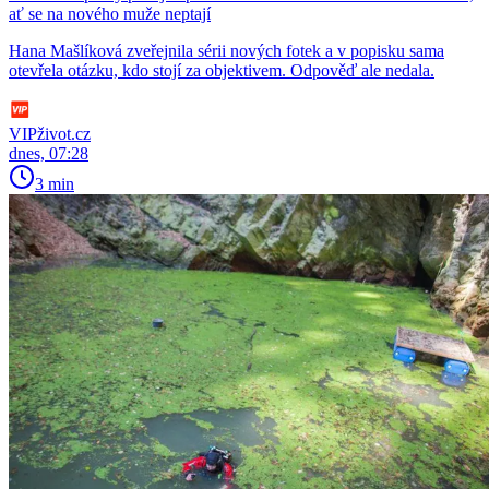
ať se na nového muže neptají
Hana Mašlíková zveřejnila sérii nových fotek a v popisku sama
otevřela otázku, kdo stojí za objektivem. Odpověď ale nedala.
VIPživot.cz
dnes, 07:28
3 min