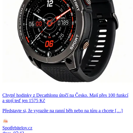
Chytré hodinky z Decathlonu útočí na Česko. Mají přes 100 funkcí
a stojí teď jen 1575 Kč
Představte si, že vyrazíte na ranní běh nebo na túru a chcete […]
Spotřebitelov.cz