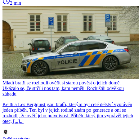
2 min
Mladí bratři se rozhodli ověřit si starou pověst o jejich domě.
Ukázalo se, že strčili nos tam, kam neměli. Rozluštili odvěkou
záhadu
Keith a Les Bergquist jsou bratři, kterým byl celé dětství vyprávěn
jeden příběh. Ten byl v jejich rodině znám po generace a oni se
rozhodli, že ověří jeho pravdivost. Příběh, který jim vyprávěl jejich
otec, [...]...