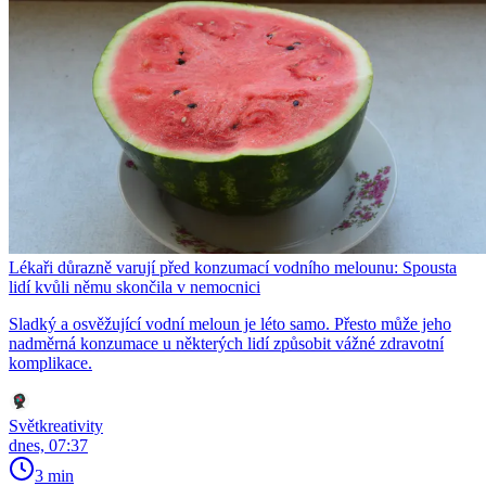
Lékaři důrazně varují před konzumací vodního melounu: Spousta
lidí kvůli němu skončila v nemocnici
Sladký a osvěžující vodní meloun je léto samo. Přesto může jeho
nadměrná konzumace u některých lidí způsobit vážné zdravotní
komplikace.
Světkreativity
dnes, 07:37
3 min