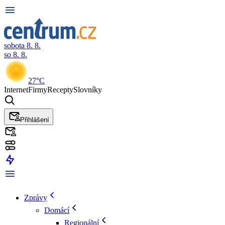
sobota 8. 8.
so 8. 8.
27°C
Internet
Firmy
Recepty
Slovníky
Přihlášení
Zprávy
Domácí
Regionální