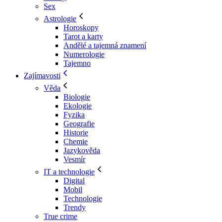
Sex
Astrologie
Horoskopy
Tarot a karty
Andělé a tajemná znamení
Numerologie
Tajemno
Zajímavosti
Věda
Biologie
Ekologie
Fyzika
Geografie
Historie
Chemie
Jazykověda
Vesmír
IT a technologie
Digital
Mobil
Technologie
Trendy
True crime