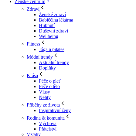
Ženské centrum
Zdraví
Ženské zdraví
Babiččina lékárna
Hubnutí
Duševní zdraví
Wellbeing
Fitness
Jóga a pilates
Módní trendy
Aktuální trendy
Doplňky
Krása
Péče o pleť
Péče o tělo
Vlasy
Nehty
Příběhy ze života
Inspirativní ženy
Rodina & komunita
Výchova
Přátelství
Vztahy