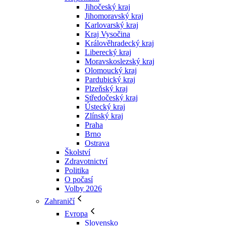
Jihočeský kraj
Jihomoravský kraj
Karlovarský kraj
Kraj Vysočina
Králověhradecký kraj
Liberecký kraj
Moravskoslezský kraj
Olomoucký kraj
Pardubický kraj
Plzeňský kraj
Středočeský kraj
Ústecký kraj
Zlínský kraj
Praha
Brno
Ostrava
Školství
Zdravotnictví
Politika
O počasí
Volby 2026
Zahraničí
Evropa
Slovensko