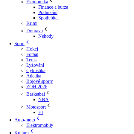
Ekonomika
Finance a burza
Podnikání
Spotřebitel
Krimi
Doprava
Nehody
Sport
Hokej
Fotbal
Tenis
Lyžování
Cyklistika
Atletika
Bojové sporty
ZOH 2026
Basketbal
NBA
Motosport
F1
Auto-moto
Elektromobily
Kultura