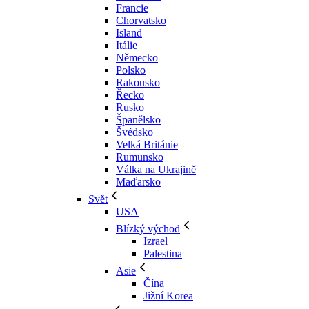
Francie
Chorvatsko
Island
Itálie
Německo
Polsko
Rakousko
Řecko
Rusko
Španělsko
Švédsko
Velká Británie
Rumunsko
Válka na Ukrajině
Maďarsko
Svět
USA
Blízký východ
Izrael
Palestina
Asie
Čína
Jižní Korea