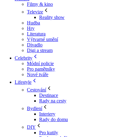
Filmy & kino
Televize
Reality show
Hudba
Hry
Literatura
Výtvarné umění
Divadlo
Digi a stream
Celebrity
Módní policie
Pro pamětníky
Nové tváře
Lifestyle
Cestování
Destinace
Rady na cesty
Bydlení
Interiery
Rady do domu
DIY
Pro kutily