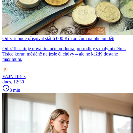
Od září bude přispívat stát 6 000 Kč rodičům na hlídání dětí
Od září startuje nová finanční podpora pro rodiny s malými dětmi.
Tisíce korun měsíčně na jesle či chůvy – ale ne každý dostane
maximum.
FAJNTIP.cz
dnes, 12:30
3 min