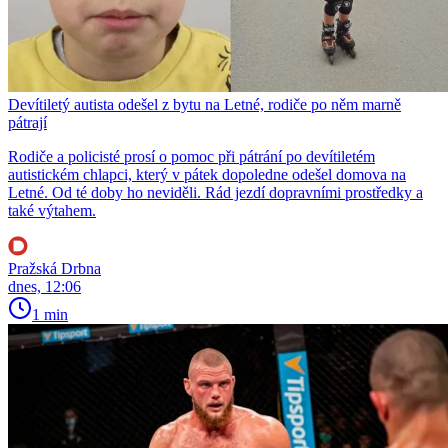
Devítiletý autista odešel z bytu na Letné, rodiče po něm marně
pátrají
Rodiče a policisté prosí o pomoc při pátrání po devítiletém
autistickém chlapci, který v pátek dopoledne odešel domova na
Letné. Od té doby ho neviděli. Rád jezdí dopravními prostředky a
také výtahem.
Pražská Drbna
dnes, 12:06
1 min