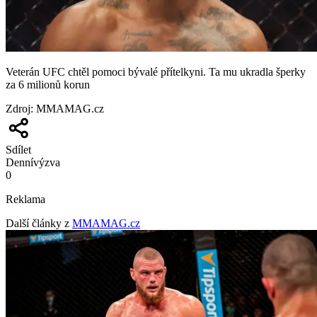
Veterán UFC chtěl pomoci bývalé přítelkyni. Ta mu ukradla šperky
za 6 milionů korun
Zdroj
:
MMAMAG.cz
Sdílet
Denní
výzva
0
Reklama
Další články z
MMAMAG.cz