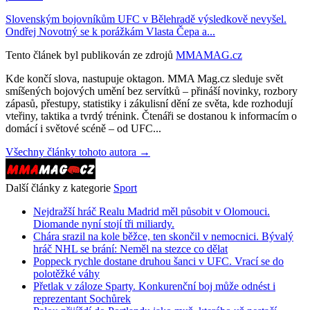
Slovenským bojovníkům UFC v Bělehradě výsledkově nevyšel.
Ondřej Novotný se k porážkám Vlasta Čepa a...
Tento článek byl publikován ze zdrojů
MMAMAG.cz
Kde končí slova, nastupuje oktagon. MMA Mag.cz sleduje svět
smíšených bojových umění bez servítků – přináší novinky, rozbory
zápasů, přestupy, statistiky i zákulisní dění ze světa, kde rozhodují
vteřiny, taktika a tvrdý trénink. Čtenáři se dostanou k informacím o
domácí i světové scéně – od UFC...
Všechny články tohoto autora →
Další články z kategorie
Sport
Nejdražší hráč Realu Madrid měl působit v Olomouci.
Diomande nyní stojí tři miliardy.
Chára srazil na kole běžce, ten skončil v nemocnici. Bývalý
hráč NHL se brání: Neměl na stezce co dělat
Poppeck rychle dostane druhou šanci v UFC. Vrací se do
polotěžké váhy
Přetlak v záloze Sparty. Konkurenční boj může odnést i
reprezentant Sochůrek