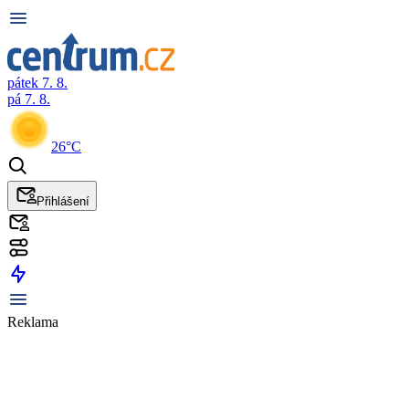
pátek 7. 8.
pá 7. 8.
26°C
Přihlášení
Reklama