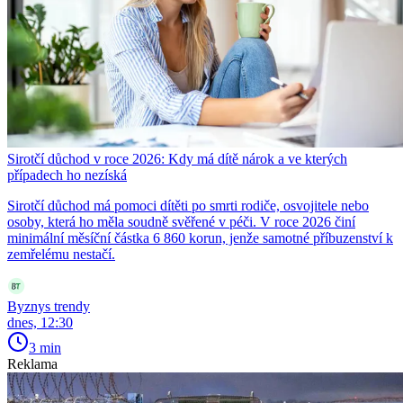
Sirotčí důchod v roce 2026: Kdy má dítě nárok a ve kterých
případech ho nezíská
Sirotčí důchod má pomoci dítěti po smrti rodiče, osvojitele nebo
osoby, která ho měla soudně svěřené v péči. V roce 2026 činí
minimální měsíční částka 6 860 korun, jenže samotné příbuzenství k
zemřelému nestačí.
Byznys trendy
dnes, 12:30
3 min
Reklama