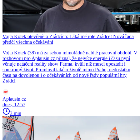
Vojta Kotek otevřeně o Zrádcích: Láká mě role Zrádce! Nová řada
předčí všechna očekávání
Vojta Kotek (38) má za sebou mimořádně nabité pracovní období. V
rozhovoru pro Aplausin.cz přiznal, že nejvíce energie i času nyní
věnuje natáčení reality show Farma, kvůli níž musel upozadit i
soukromý život. Promluvil také o životě mimo Prahu, nedostatku
času na dovolenou i o očekáváních od nové řady populární hry
Zrádci.
Aplausin.cz
dnes, 12:57
3 min