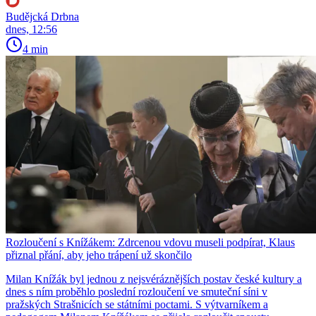
Budějcká Drbna
dnes, 12:56
4 min
Rozloučení s Knížákem: Zdrcenou vdovu museli podpírat, Klaus
přiznal přání, aby jeho trápení už skončilo
Milan Knížák byl jednou z nejsvéráznějších postav české kultury a
dnes s ním proběhlo poslední rozloučení ve smuteční síni v
pražských Strašnicích se státními poctami. S výtvarníkem a