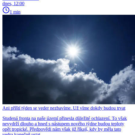
dnes, 12:00
1 min
Ani příští týden se veder nezbavíme. Už víme dokdy budou trvat
Studená fronta na naše území přinesla důležité ochlazení. To však
nevydrží dlouho a hned s nástupem nového týdne budou teploty
opět tropické. Předpovědi nám však již říkají, kdy by měla tato
vedra konečně ustat.