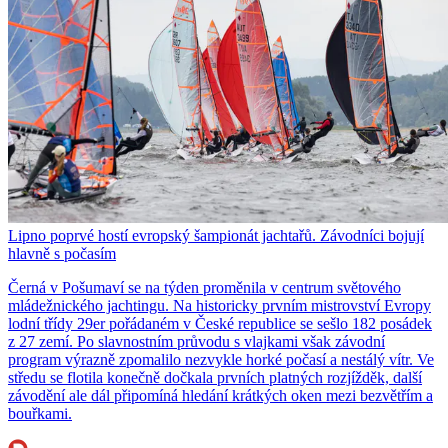
Lipno poprvé hostí evropský šampionát jachtařů. Závodníci bojují
hlavně s počasím
Černá v Pošumaví se na týden proměnila v centrum světového
mládežnického jachtingu. Na historicky prvním mistrovství Evropy
lodní třídy 29er pořádaném v České republice se sešlo 182 posádek
z 27 zemí. Po slavnostním průvodu s vlajkami však závodní
program výrazně zpomalilo nezvykle horké počasí a nestálý vítr. Ve
středu se flotila konečně dočkala prvních platných rozjížděk, další
závodění ale dál připomíná hledání krátkých oken mezi bezvětřím a
bouřkami.