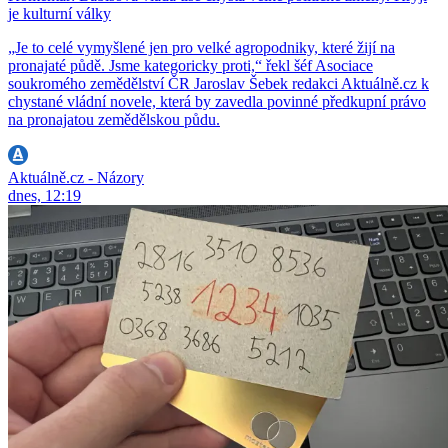
je kulturní války
„Je to celé vymyšlené jen pro velké agropodniky, které žijí na
pronajaté půdě. Jsme kategoricky proti,“ řekl šéf Asociace
soukromého zemědělství ČR Jaroslav Šebek redakci Aktuálně.cz k
chystané vládní novele, která by zavedla povinné předkupní právo
na pronajatou zemědělskou půdu.
Aktuálně.cz - Názory
dnes, 12:19