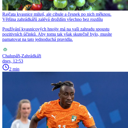
Rajčata kvasnice milují, ale cibule a česnek po nich měknou.
Většina zahrádkářů zalévá droždím všechno bez rozdílu
Používání kvasnicových hnojiv má na vaši zahradu spoustu
pozitivních účinků. Aby tomu tak však skutečně bylo, musíte
pamatovat na tato jednoduchá pravidla.
Chalupáři-Zahrádkáři
dnes, 12:53
2 min