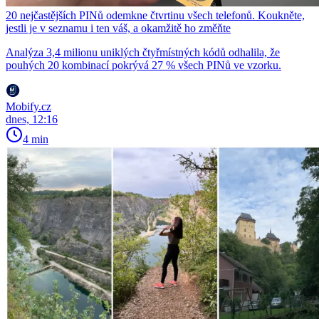
20 nejčastějších PINů odemkne čtvrtinu všech telefonů. Koukněte,
jestli je v seznamu i ten váš, a okamžitě ho změňte
Analýza 3,4 milionu uniklých čtyřmístných kódů odhalila, že
pouhých 20 kombinací pokrývá 27 % všech PINů ve vzorku.
Mobify.cz
dnes, 12:16
4 min