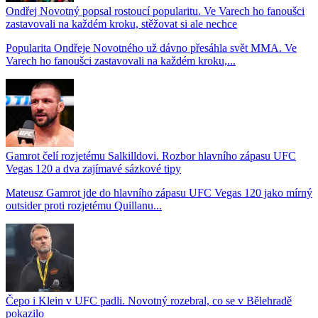
Ondřej Novotný popsal rostoucí popularitu. Ve Varech ho fanoušci
zastavovali na každém kroku, stěžovat si ale nechce
Popularita Ondřeje Novotného už dávno přesáhla svět MMA. Ve
Varech ho fanoušci zastavovali na každém kroku,...
Gamrot čelí rozjetému Salkilldovi. Rozbor hlavního zápasu UFC
Vegas 120 a dva zajímavé sázkové tipy
Mateusz Gamrot jde do hlavního zápasu UFC Vegas 120 jako mírný
outsider proti rozjetému Quillanu...
Čepo i Klein v UFC padli. Novotný rozebral, co se v Bělehradě
pokazilo