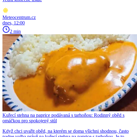
Meteocentrum.cz
dnes, 12:00
2 min
Kuřecí stehna na paprice podávaná s tarhoňou: Rodinný oběd s
omáčkou pro spokojený stůl
Když chci uvařit oběd, na kterém se doma všichni shodnou, často
padne volba právě na kuřecí stehna na paprice s tarhoňou. Je to