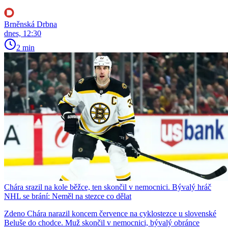
Brněnská Drbna
dnes, 12:30
2 min
Chára srazil na kole běžce, ten skončil v nemocnici. Bývalý hráč
NHL se brání: Neměl na stezce co dělat
Zdeno Chára narazil koncem července na cyklostezce u slovenské
Beluše do chodce. Muž skončil v nemocnici, bývalý obránce