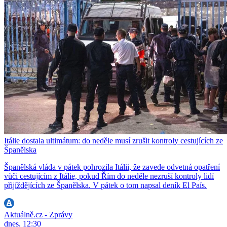
Itálie dostala ultimátum: do neděle musí zrušit kontroly cestujících ze
Španělska
Španělská vláda v pátek pohrozila Itálii, že zavede odvetná opatření
vůči cestujícím z Itálie, pokud Řím do neděle nezruší kontroly lidí
přijíždějících ze Španělska. V pátek o tom napsal deník El País.
Aktuálně.cz - Zprávy
dnes, 12:30