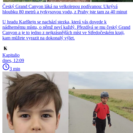
Český Grand Canyon láká na velkolepou podívanou: Ukrývá
hloubku 80 metrů a tyrkysovou vodu, z Prahy jste tam za 40 minut
U hradu Karlštejn se nachází stezka, která vás dovede k
nádhernému místu, o němž neví každý. Přezdívá se mu český Grand
Canyon a je to jedno z nejkrásnějších míst ve Středočeském kraji,
kam můžete vyrazit na dokonalý výlet.
Kapitalio
dnes, 12:09
3 min