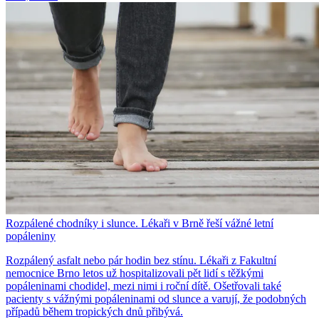
Rozpálené chodníky i slunce. Lékaři v Brně řeší vážné letní
popáleniny
Rozpálený asfalt nebo pár hodin bez stínu. Lékaři z Fakultní
nemocnice Brno letos už hospitalizovali pět lidí s těžkými
popáleninami chodidel, mezi nimi i roční dítě. Ošetřovali také
pacienty s vážnými popáleninami od slunce a varují, že podobných
případů během tropických dnů přibývá.