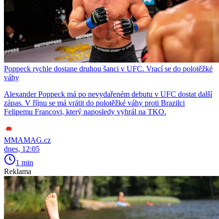
Poppeck rychle dostane druhou šanci v UFC. Vrací se do polotěžké
váhy
Alexander Poppeck má po nevydařeném debutu v UFC dostat další
zápas. V říjnu se má vrátit do polotěžké váhy proti Brazilci
Felipemu Francovi, který naposledy vyhrál na TKO.
MMAMAG.cz
dnes, 12:05
1 min
Reklama