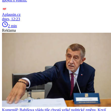
spojen s věkem.
Aplausin.cz
dnes, 12:23
2 min
Reklama
Komentář: Babišova vláda tiše chystá velké politické změny. Kryjí