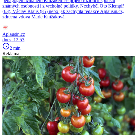
pedagogem Milanem Knížákem se přijelo rozloučit spoustu
známých osobností i z vrcholné politiky. Nechyběl Oto Klempíř
(63), Václav Klaus (85) nebo jak zachytila redakce Aplausin.cz,
zdrcená vdova Marie Knížáková.
Aplausin.cz
dnes, 12:53
2 min
Reklama