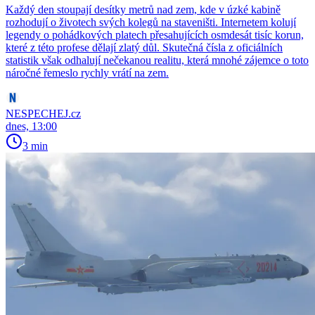
Každý den stoupají desítky metrů nad zem, kde v úzké kabině
rozhodují o životech svých kolegů na staveništi. Internetem kolují
legendy o pohádkových platech přesahujících osmdesát tisíc korun,
které z této profese dělají zlatý důl. Skutečná čísla z oficiálních
statistik však odhalují nečekanou realitu, která mnohé zájemce o toto
náročné řemeslo rychly vrátí na zem.
NESPECHEJ.cz
dnes, 13:00
3 min