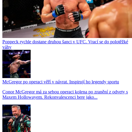
Poppeck rychle dostane druhou šanci v UFC. Vrací se do polotěžké
váhy
McGregor po operaci věří v návrat. Inspirují ho legendy sportu
Conor McGregor má za sebou operaci kolena po zranění z odvety s
Maxem Hollowayem. Rekonvalescenci bere jako...