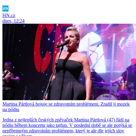
HN.cz
dnes, 12:24
Martina Pártlová bojuje se zdravotním problémem. Zradil ji mozek
na pódiu
Jedna z nejlepších českých zpěvaček Martina Pártlová (47) řádí na
pódiu během koncertu jako tajfun. V poslední době se ale potýká se
nepříjemným zdravotním problémem, který je ale dle jejích slov