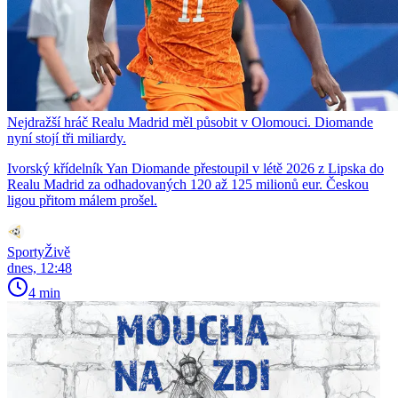
Nejdražší hráč Realu Madrid měl působit v Olomouci. Diomande
nyní stojí tři miliardy.
Ivorský křídelník Yan Diomande přestoupil v létě 2026 z Lipska do
Realu Madrid za odhadovaných 120 až 125 milionů eur. Českou
ligou přitom málem prošel.
SportyŽivě
dnes, 12:48
4 min