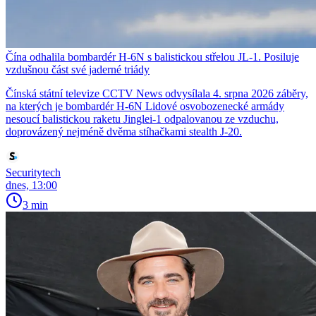
Čína odhalila bombardér H-6N s balistickou střelou JL-1. Posiluje
vzdušnou část své jaderné triády
Čínská státní televize CCTV News odvysílala 4. srpna 2026 záběry,
na kterých je bombardér H-6N Lidové osvobozenecké armády
nesoucí balistickou raketu Jinglei-1 odpalovanou ze vzduchu,
doprovázený nejméně dvěma stíhačkami stealth J-20.
Securitytech
dnes, 13:00
3 min