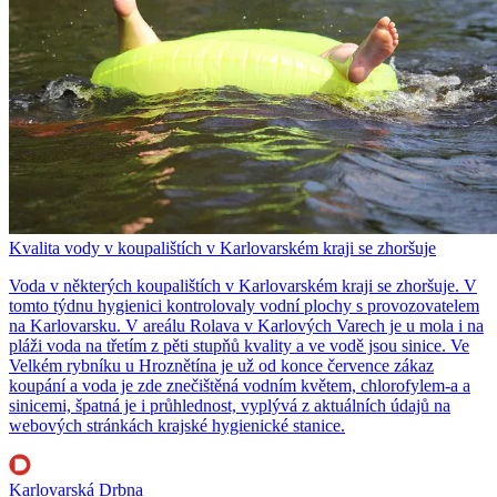
Kvalita vody v koupalištích v Karlovarském kraji se zhoršuje
Voda v některých koupalištích v Karlovarském kraji se zhoršuje. V
tomto týdnu hygienici kontrolovaly vodní plochy s provozovatelem
na Karlovarsku. V areálu Rolava v Karlových Varech je u mola i na
pláži voda na třetím z pěti stupňů kvality a ve vodě jsou sinice. Ve
Velkém rybníku u Hroznětína je už od konce července zákaz
koupání a voda je zde znečištěná vodním květem, chlorofylem-a a
sinicemi, špatná je i průhlednost, vyplývá z aktuálních údajů na
webových stránkách krajské hygienické stanice.
Karlovarská Drbna