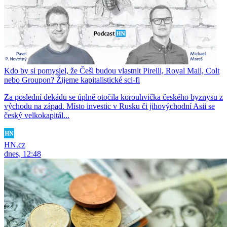
Kdo by si pomyslel, že Češi budou vlastnit Pirelli, Royal Mail, Colt
nebo Groupon? Žijeme kapitalistické sci-fi
Za poslední dekádu se úplně otočila korouhvička českého byznysu z
východu na západ. Místo investic v Rusku či jihovýchodní Asii se
český velkokapitál...
HN.cz
dnes, 12:48