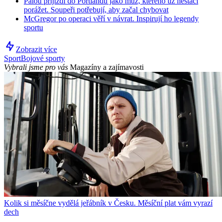
Palou přijíždí do Portlandu jako muž, kterého už nestačí
porážet. Soupeři potřebují, aby začal chybovat
McGregor po operaci věří v návrat. Inspirují ho legendy
sportu
Zobrazit více
Sport
Bojové sporty
Vybrali jsme pro vás
Magazíny a zajímavosti
Kolik si měsíčne vydělá jeřábník v Česku. Měsíční plat vám vyrazí
dech