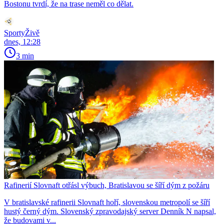
Bostonu tvrdí, že na trase neměl co dělat.
SportyŽivě
dnes, 12:28
3 min
Rafinerií Slovnaft otřásl výbuch, Bratislavou se šíří dým z požáru
V bratislavské rafinerii Slovnaft hoří, slovenskou metropolí se šíří
hustý černý dým. Slovenský zpravodajský server Denník N napsal,
že budovami v...