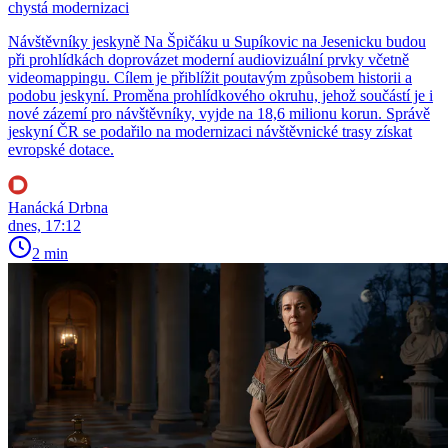
chystá modernizaci
Návštěvníky jeskyně Na Špičáku u Supíkovic na Jesenicku budou
při prohlídkách doprovázet moderní audiovizuální prvky včetně
videomappingu. Cílem je přiblížit poutavým způsobem historii a
podobu jeskyní. Proměna prohlídkového okruhu, jehož součástí je i
nové zázemí pro návštěvníky, vyjde na 18,6 milionu korun. Správě
jeskyní ČR se podařilo na modernizaci návštěvnické trasy získat
evropské dotace.
Hanácká Drbna
dnes, 17:12
2 min