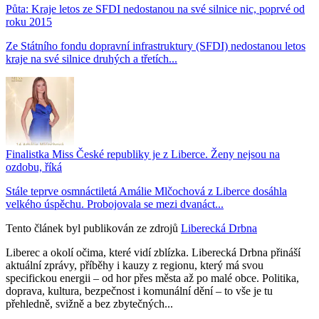
Půta: Kraje letos ze SFDI nedostanou na své silnice nic, poprvé od
roku 2015
Ze Státního fondu dopravní infrastruktury (SFDI) nedostanou letos
kraje na své silnice druhých a třetích...
Finalistka Miss České republiky je z Liberce. Ženy nejsou na
ozdobu, říká
Stále teprve osmnáctiletá Amálie Mlčochová z Liberce dosáhla
velkého úspěchu. Probojovala se mezi dvanáct...
Tento článek byl publikován ze zdrojů
Liberecká Drbna
Liberec a okolí očima, které vidí zblízka. Liberecká Drbna přináší
aktuální zprávy, příběhy i kauzy z regionu, který má svou
specifickou energii – od hor přes města až po malé obce. Politika,
doprava, kultura, bezpečnost i komunální dění – to vše je tu
přehledně, svižně a bez zbytečných...