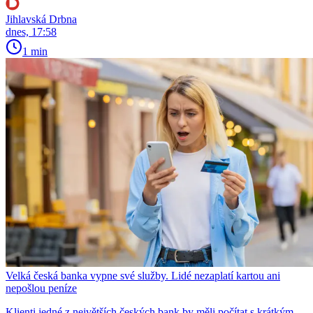
Jihlavská Drbna
dnes, 17:58
1 min
Velká česká banka vypne své služby. Lidé nezaplatí kartou ani
nepošlou peníze
Klienti jedné z největších českých bank by měli počítat s krátkým