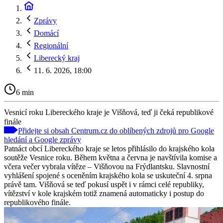
Zprávy
Domácí
Regionální
Liberecký kraj
11. 6. 2026, 18:00
6 min
Vesnicí roku Libereckého kraje je Višňová, teď ji čeká republikové
finále
Přidejte si obsah Centrum.cz do oblíbených zdrojů pro Google
hledání a Google zprávy
Patnáct obcí Libereckého kraje se letos přihlásilo do krajského kola
soutěže Vesnice roku. Během května a června je navštívila komise a
včera večer vybrala vítěze – Višňovou na Frýdlantsku. Slavnostní
vyhlášení spojené s oceněním krajského kola se uskuteční 4. srpna
právě tam. Višňová se teď pokusí uspět i v rámci celé republiky,
vítězství v kole krajském totiž znamená automaticky i postup do
republikového finále.