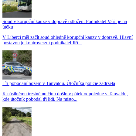
Soud v korupční kauze v dopravě odložen. Podnikatel Vařil je na
útěku
V Liberci měl začít soud ohledně korupční kauzy v dopravě. Hlavní
postavou je kontroverzní podnikatel Jiří...
Tři pobodaní nožem v Tanvaldu. Útočníka policie zadržela
K násilnému trestnému činu došlo v pátek odpoledne v Tanvaldu,
kde útočník pobodal tři lidi. Na místo...