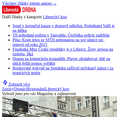
Všechny články tohoto autora →
Další články z kategorie
Liberecký kraj
Soud v korupční kauze v dopravě odložen. Podnikatel Vařil je
na útěku
Tři pobodaní nožem v Tanvaldu. Útočníka policie zadržela
Půta: Kraje letos ze SFDI nedostanou na své silnice nic,
poprvé od roku 2015
Finalistka Miss České republiky je z Liberce. Ženy nejsou na
ozdobu, říká
Drama na lomnickém koupališti. Plavec zkolaboval, lidé na
sítích řešili pomoc svědků
Bozkovské jeskyně na Semilsku zažívají nečekaný nápor i za
tropických teplot
Zobrazit více
Zprávy
Domácí
Regionální
Liberecký kraj
Vybrali jsme pro vás
Magazíny a zajímavosti