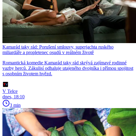
Kamarád taky rád: Porušení smlouvy, superjachta ruského
miliardáře a propletenec osudů v reálném životě
Romantická komedie Kamarád taky rád skrývá zajímavé rodinné
vazby herců. Zákulisí odhaluje utajeného dvojníka i přímou spojitost
s osobním životem hvězd.
V Telce
dnes, 18:10
3 min