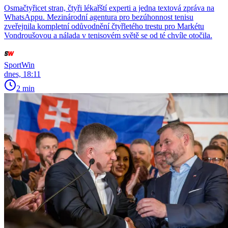
Osmačtyřicet stran, čtyři lékařští experti a jedna textová zpráva na
WhatsAppu. Mezinárodní agentura pro bezúhonnost tenisu
zveřejnila kompletní odůvodnění čtyřletého trestu pro Markétu
Vondroušovou a nálada v tenisovém světě se od té chvíle otočila.
SportWin
dnes, 18:11
2 min