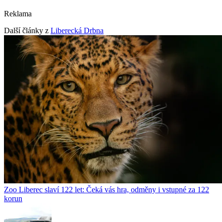
Reklama
Další články z
Liberecká Drbna
Zoo Liberec slaví 122 let: Čeká vás hra, odměny i vstupné za 122
korun