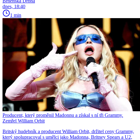
Brněnská Drbna
dnes, 18:40
1 min
Producent, který proměnil Madonnu a získal s ní tři Grammy.
Zemřel William Orbit
Britský hudebník a producent William Orbit, držitel ceny Grammy,
který spolupracoval s umělci jako Madonna, Britney Spears a U2,