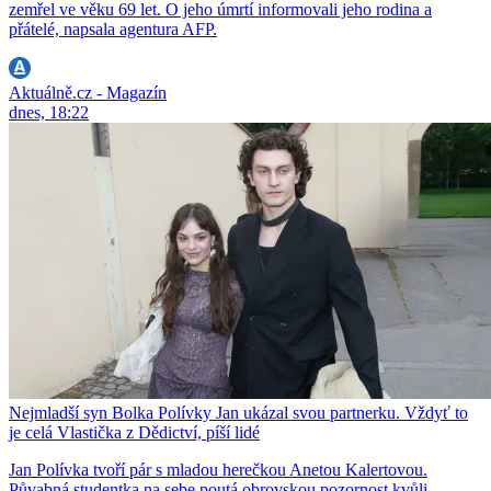
zemřel ve věku 69 let. O jeho úmrtí informovali jeho rodina a
přátelé, napsala agentura AFP.
Aktuálně.cz - Magazín
dnes, 18:22
Nejmladší syn Bolka Polívky Jan ukázal svou partnerku. Vždyť to
je celá Vlastička z Dědictví, píší lidé
Jan Polívka tvoří pár s mladou herečkou Anetou Kalertovou.
Půvabná studentka na sebe poutá obrovskou pozornost kvůli