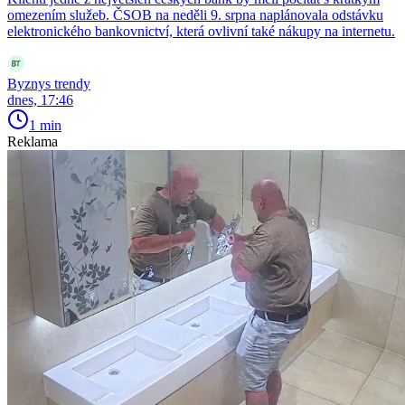
omezením služeb. ČSOB na neděli 9. srpna naplánovala odstávku
elektronického bankovnictví, která ovlivní také nákupy na internetu.
Byznys trendy
dnes, 17:46
1 min
Reklama