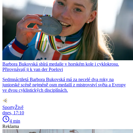
Barbora Bukovská sbírá medaile v horském kole i cyklokrosu.
Přirovnávají ji k van der Poelovi
Sedmnáctiletá Barbora Bukovská má za necelé dva roky na
juniorské scéně nejméně osm medailí z mistrovství světa a Evropy
ve dvou cyklistických disciplínách.
SportyŽivě
dnes, 17:10
4 min
Reklama