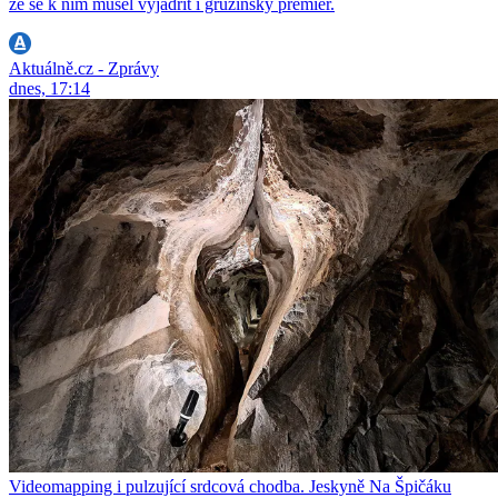
že se k nim musel vyjádřit i gruzínský premiér.
Aktuálně.cz - Zprávy
dnes, 17:14
Videomapping i pulzující srdcová chodba. Jeskyně Na Špičáku