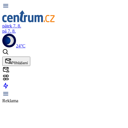
pátek 7. 8.
pá 7. 8.
24°C
Přihlášení
Reklama