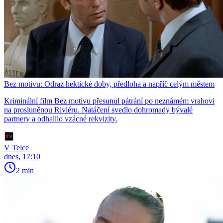
Bez motivu: Odraz hektické doby, předloha a napříč celým městem
Kriminální film Bez motivu přesunul pátrání po neznámém vrahovi
na prosluněnou Riviéru. Natáčení svedlo dohromady bývalé
partnery a odhalilo vzácné rekvizity.
V Telce
dnes, 17:10
2 min