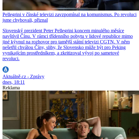
Pellegrini v čínské televizi zavzpomínal na komunismus. Po revoluci
jsme chybovali, přiznal
Slovenský prezident Peter Pellegrini koncem minulého měsíce
navštívil Čínu. V rámci třídenního pobytu v lidové republice mimo
jiné kývnul na rozhovor pro tamější státní televizi CGTN. V něm
nešetřil chválou Číny, sliby, že Slovensko může být pro Peking
vynikajícím prostředníkem, a zkritizoval vývoj po sametové
revoluci.
Aktuálně.cz - Zprávy
dnes, 18:11
Reklama