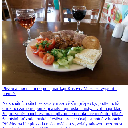
Plivou a močí nám do jídla, naříkají Rusové. Musel se vyjádřit i
premiér
Na sociálních sítích se začaly masově šířit příspěvky, podle nichž
Gruzínci záměrně ponižují a šikanují ruské turisty. Tvrdí například,
že jim zaměstnanci restaurací plivou nebo dokonce močí do jídla či
že místní průvodci ruské návštěvníky nechávají samotné v horách.
Příběhy rychle převzala ruská média a vyvolaly takovou pozornost,