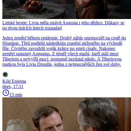
Lidské bestie: Livia měla otrávit Augusta i jeho dědice. Důkazy se
po dvou tisících letech rozpadají
Jeden zemřel během epidemie. Druhý náhle onemocněl na cestě do
Hispánie. Třetí podlehl následkům zranění utrženého na východě
říše. Čtvrtého zavraždil voják krátce po smrti císaře. Nakonec
zemřel samotný Augustus. Z téměř všech mužů, kteří stáli mezi
Tiberiem a nejvyšší mocí, postupně nezůstal nikdo. A Tiberiovou
matkou byla Livia Drusilla, jedna z nejmocnějších žen své doby.
Kód Enigma
dnes, 17:11
15 min