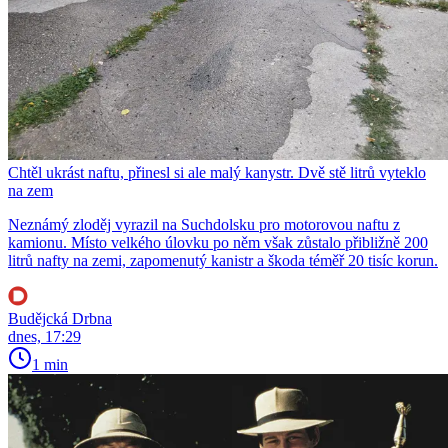
Chtěl ukrást naftu, přinesl si ale malý kanystr. Dvě stě litrů vyteklo
na zem
Neznámý zloděj vyrazil na Suchdolsku pro motorovou naftu z
kamionu. Místo velkého úlovku po něm však zůstalo přibližně 200
litrů nafty na zemi, zapomenutý kanistr a škoda téměř 20 tisíc korun.
Budějcká Drbna
dnes, 17:29
1 min