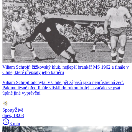
Viliam Schrojf: žižkovský kluk, nejlepší brankář MS 1962 a finále v
Chile, které přepsaly jeho kariéru
Viliam Schrojf odchytal v Chile pět zápasů jako neprůstřelná zeď.
Pak mu těsně před finále vtiskli do rukou trofej, a začalo se psát
úplně jiné vyprávění.
SportyŽivě
dnes, 18:03
3 min