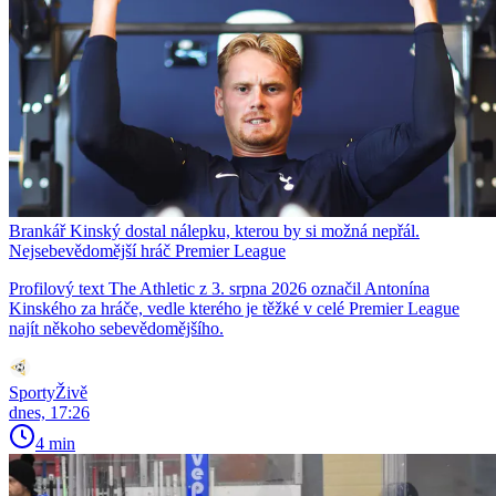
Brankář Kinský dostal nálepku, kterou by si možná nepřál.
Nejsebevědomější hráč Premier League
Profilový text The Athletic z 3. srpna 2026 označil Antonína
Kinského za hráče, vedle kterého je těžké v celé Premier League
najít někoho sebevědomějšího.
SportyŽivě
dnes, 17:26
4 min