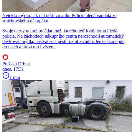
Neteklo mýdlo, tak dal pěstí zrcadlu. Policie hledá vandala ze
smíchovského nákupáku
Svoje nervy neumí ovládat muž, kterého teď kvůli tomu hledá
policie. Na záchodech nákupního centra nerozchodil automatický
dávkovač mýdla, naštval se a pěstí rozbil zrcadlo. Jenže škoda jde
do tisíců a hrozí mu i vězení.
Pražská Drbna
dnes, 17:31
1 min