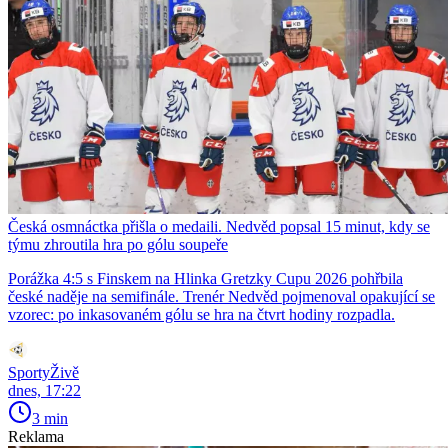
Česká osmnáctka přišla o medaili. Nedvěd popsal 15 minut, kdy se
týmu zhroutila hra po gólu soupeře
Porážka 4:5 s Finskem na Hlinka Gretzky Cupu 2026 pohřbila
české naděje na semifinále. Trenér Nedvěd pojmenoval opakující se
vzorec: po inkasovaném gólu se hra na čtvrt hodiny rozpadla.
SportyŽivě
dnes, 17:22
3 min
Reklama