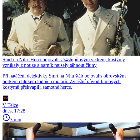
Smrt na Nilu: Herci bojovali s 54stupňovým vedrem, kostýmy
vznikaly z nouze a parník musely táhnout čluny
Při natáčení detektivky Smrt na Nilu štáb bojoval s obrovským
horkem i hlukem lodních motorů. Zvláštní původ filmových
kostýmů překvapil i samotné herce.
V Telce
dnes, 17:28
3 min