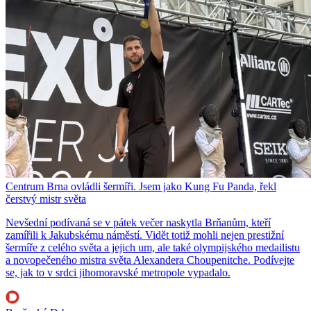
Centrum Brna ovládli šermíři. Jsem jako Kung Fu Panda, řekl
čerstvý mistr světa
Nevšední podívaná se v pátek večer naskytla Brňanům, kteří
zamířili k Jakubskému náměstí. Vidět totiž mohli nejen prestižní
šermíře z celého světa a jejich um, ale také olympijského medailistu
a novopečeného mistra světa Alexandera Choupenitche. Podívejte
se, jak to v srdci jihomoravské metropole vypadalo.