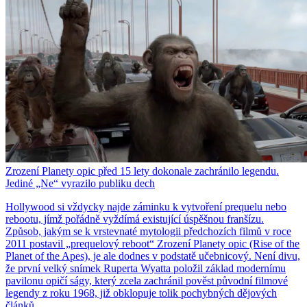
Zrození Planety opic před 15 lety dokonale zachránilo legendu.
Jediné „Ne“ vyrazilo publiku dech
Hollywood si vždycky najde záminku k vytvoření prequelu nebo
rebootu, jímž pořádně vyždímá existující úspěšnou franšízu.
Způsob, jakým se k vrstevnaté mytologii předchozích filmů v roce
2011 postavil „prequelový reboot“ Zrození Planety opic (Rise of the
Planet of the Apes), je ale dodnes v podstatě učebnicový. Není divu,
že první velký snímek Ruperta Wyatta položil základ modernímu
pavilonu opičí ságy, který zcela zachránil pověst původní filmové
legendy z roku 1968, již obklopuje tolik pochybných dějových
článků.