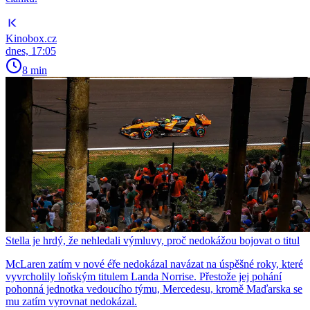
Kinobox.cz
dnes, 17:05
8 min
Stella je hrdý, že nehledali výmluvy, proč nedokážou bojovat o titul
McLaren zatím v nové éře nedokázal navázat na úspěšné roky, které
vyvrcholily loňským titulem Landa Norrise. Přestože jej pohání
pohonná jednotka vedoucího týmu, Mercedesu, kromě Maďarska se
mu zatím vyrovnat nedokázal.