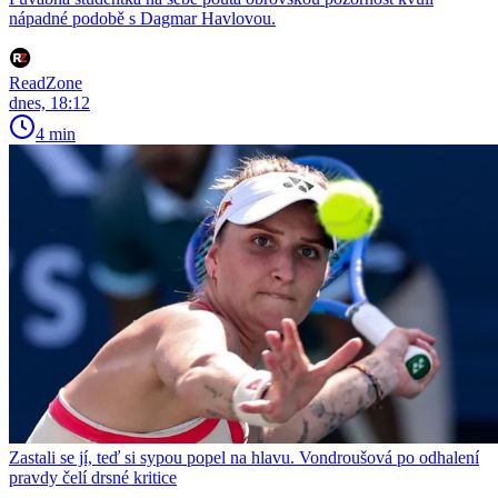
nápadné podobě s Dagmar Havlovou.
ReadZone
dnes, 18:12
4 min
Zastali se jí, teď si sypou popel na hlavu. Vondroušová po odhalení
pravdy čelí drsné kritice