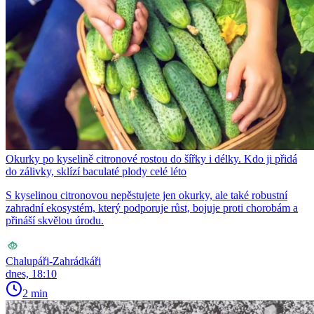
Okurky po kyselině citronové rostou do šířky i délky. Kdo ji přidá
do zálivky, sklízí baculaté plody celé léto
S kyselinou citronovou nepěstujete jen okurky, ale také robustní
zahradní ekosystém, který podporuje růst, bojuje proti chorobám a
přináší skvělou úrodu.
Chalupáři-Zahrádkáři
dnes, 18:10
2 min