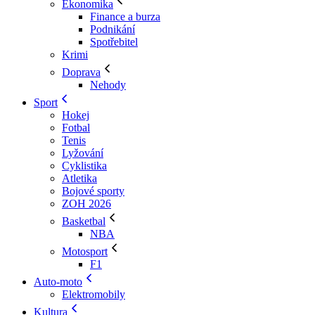
Ekonomika
Finance a burza
Podnikání
Spotřebitel
Krimi
Doprava
Nehody
Sport
Hokej
Fotbal
Tenis
Lyžování
Cyklistika
Atletika
Bojové sporty
ZOH 2026
Basketbal
NBA
Motosport
F1
Auto-moto
Elektromobily
Kultura