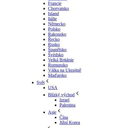
Francie
Chorvatsko
Island
Itálie
Německo
Polsko
Rakousko
Řecko
Rusko
Španělsko
Švédsko
Velká Británie
Rumunsko
Válka na Ukrajině
Maďarsko
Svět
USA
Blízký východ
Izrael
Palestina
Asie
Čína
Jižní Korea