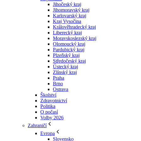
Jihočeský kraj
Jihomoravský kraj
Karlovarský kraj
Kraj Vysočina
Králověhradecký kraj
Liberecký kraj
Moravskoslezský kraj
Olomoucký kraj
Pardubický kraj
Plzeňský kraj
Středočeský kraj
Ústecký kraj
Zlínský kraj
Praha
Brno
Ostrava
Školství
Zdravotnictví
Politika
O počasí
Volby 2026
Zahraničí
Evropa
Slovensko