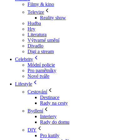
Filmy & kino
Televize
Reality show
Hudba
Hry
Literatura
Výtvarné umění
Divadlo
Digi a stream
Celebrity
Módní policie
Pro pamětníky
Nové tváře
Lifestyle
Cestování
Destinace
Rady na cesty
Bydlení
Interiery
Rady do domu
DIY
Pro kutily