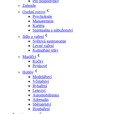
Pro hospodyňky
Zahrada
Osobní rozvoj
Psychologie
Management
Kariéra
Spiritualita a náboženství
Jídlo a vaření
Světová gastronomie
Levné vaření
Kulinářské triky
Mazlíčci
Kočky
Pejskové
Hobby
Modelářství
Včelařství
Rybaření
Letectví
Automobilismus
Adrenalin
Sběratelství
Houbaření