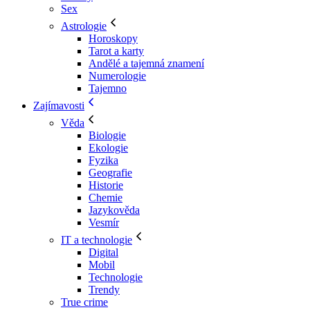
Sex
Astrologie
Horoskopy
Tarot a karty
Andělé a tajemná znamení
Numerologie
Tajemno
Zajímavosti
Věda
Biologie
Ekologie
Fyzika
Geografie
Historie
Chemie
Jazykověda
Vesmír
IT a technologie
Digital
Mobil
Technologie
Trendy
True crime