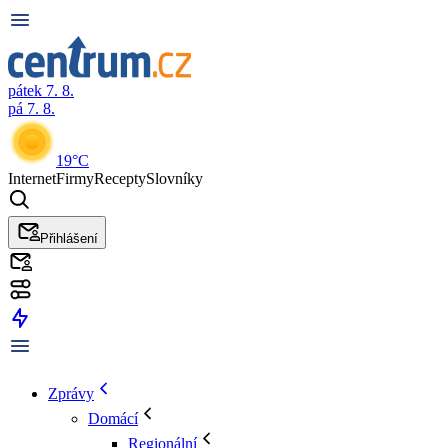
pátek 7. 8.
pá 7. 8.
19°C
Internet
Firmy
Recepty
Slovníky
Přihlášení
Zprávy
Domácí
Regionální