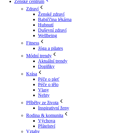
Ženské centrum
Zdraví
Ženské zdraví
Babiččina lékárna
Hubnutí
Duševní zdraví
Wellbeing
Fitness
Jóga a pilates
Módní trendy
Aktuální trendy
Doplňky
Krása
Péče o pleť
Péče o tělo
Vlasy
Nehty
Příběhy ze života
Inspirativní ženy
Rodina & komunita
Výchova
Přátelství
Vztahy