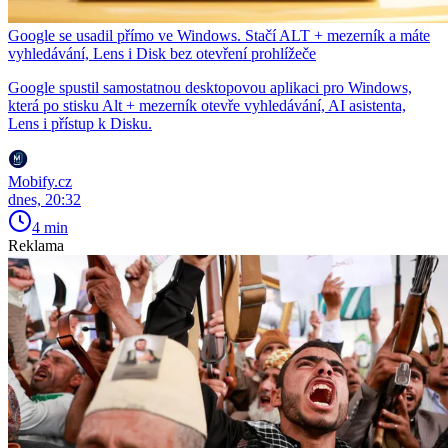
Google se usadil přímo ve Windows. Stačí ALT + mezerník a máte
vyhledávání, Lens i Disk bez otevření prohlížeče
Google spustil samostatnou desktopovou aplikaci pro Windows,
která po stisku Alt + mezerník otevře vyhledávání, AI asistenta,
Lens i přístup k Disku.
Mobify.cz
dnes, 20:32
4 min
Reklama