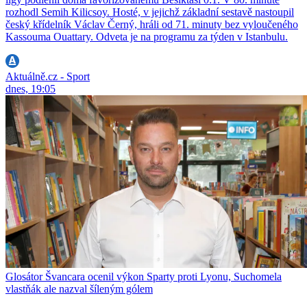
rozhodl Semih Kilicsoy. Hosté, v jejichž základní sestavě nastoupil
český křídelník Václav Černý, hráli od 71. minuty bez vyloučeného
Kassouma Ouattary. Odveta je na programu za týden v Istanbulu.
Aktuálně.cz - Sport
dnes, 19:05
Glosátor Švancara ocenil výkon Sparty proti Lyonu, Suchomela
vlastňák ale nazval šíleným gólem