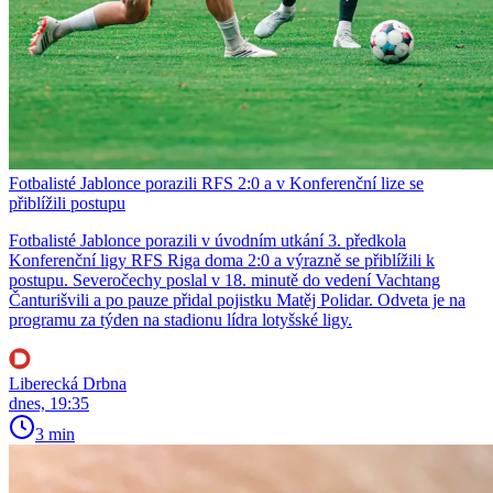
Fotbalisté Jablonce porazili RFS 2:0 a v Konferenční lize se
přiblížili postupu
Fotbalisté Jablonce porazili v úvodním utkání 3. předkola
Konferenční ligy RFS Riga doma 2:0 a výrazně se přiblížili k
postupu. Severočechy poslal v 18. minutě do vedení Vachtang
Čanturišvili a po pauze přidal pojistku Matěj Polidar. Odveta je na
programu za týden na stadionu lídra lotyšské ligy.
Liberecká Drbna
dnes, 19:35
3 min