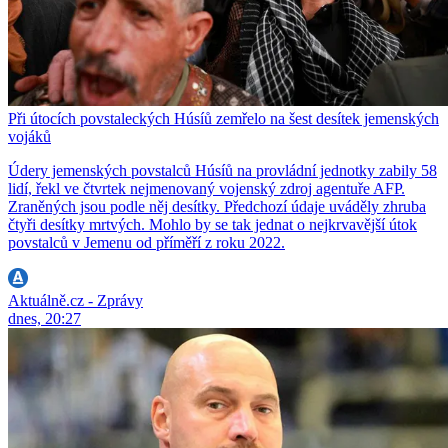
Při útocích povstaleckých Húsíů zemřelo na šest desítek jemenských
vojáků
Údery jemenských povstalců Húsíů na provládní jednotky zabily 58
lidí, řekl ve čtvrtek nejmenovaný vojenský zdroj agentuře AFP.
Zraněných jsou podle něj desítky. Předchozí údaje uváděly zhruba
čtyři desítky mrtvých. Mohlo by se tak jednat o nejkrvavější útok
povstalců v Jemenu od příměří z roku 2022.
Aktuálně.cz - Zprávy
dnes, 20:27