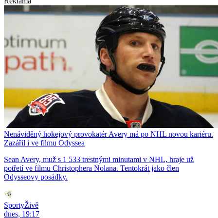
Reklama
Nenáviděný hokejový provokatér Avery má po NHL novou kariéru.
Zazářil i ve filmu Odyssea
Sean Avery, muž s 1 533 trestnými minutami v NHL, hraje už
potřetí ve filmu Christophera Nolana. Tentokrát jako člen
Odysseovy posádky.
SportyŽivě
dnes, 19:17