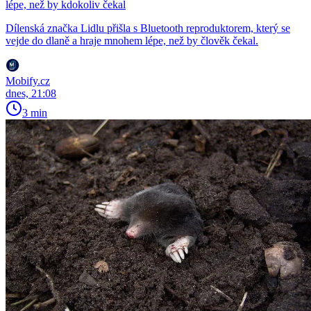
lépe, než by kdokoliv čekal
Dílenská značka Lidlu přišla s Bluetooth reproduktorem, který se
vejde do dlaně a hraje mnohem lépe, než by člověk čekal.
Mobify.cz
dnes, 21:08
3 min