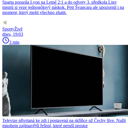
Sparta porazila Lyon na Letné 2:1 a do odvety 3. předkola Ligy
mistrů si veze jednogólový náskok. Petr Švancara ale upozornil i na
moment, který mohl všechno zhatit.
SportyŽivě
dnes, 19:03
3 min
Televize přivrtaná ke zdi i postavená na skříňce už Čechy štve. Našli
mnohem zajímavější řešení, které neruší prostor