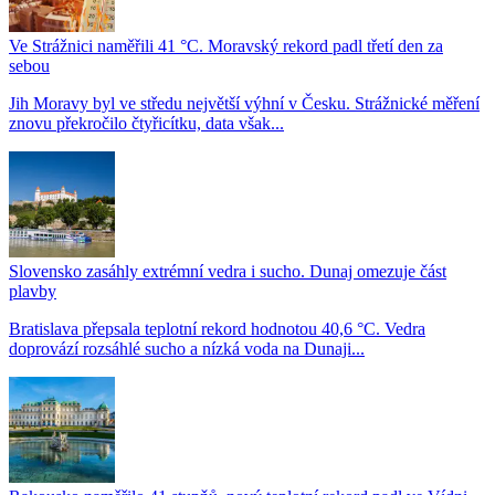
Ve Strážnici naměřili 41 °C. Moravský rekord padl třetí den za
sebou
Jih Moravy byl ve středu největší výhní v Česku. Strážnické měření
znovu překročilo čtyřicítku, data však...
Slovensko zasáhly extrémní vedra i sucho. Dunaj omezuje část
plavby
Bratislava přepsala teplotní rekord hodnotou 40,6 °C. Vedra
doprovází rozsáhlé sucho a nízká voda na Dunaji...