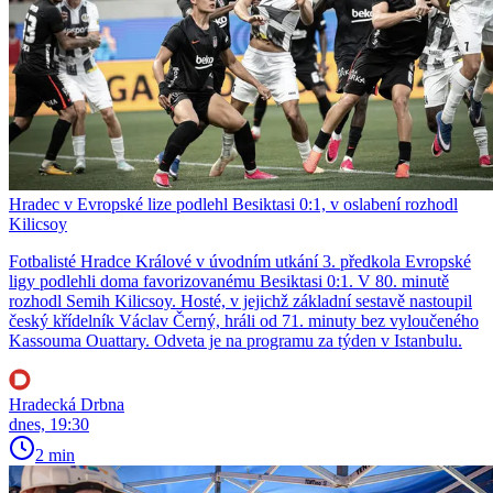
Hradec v Evropské lize podlehl Besiktasi 0:1, v oslabení rozhodl
Kilicsoy
Fotbalisté Hradce Králové v úvodním utkání 3. předkola Evropské
ligy podlehli doma favorizovanému Besiktasi 0:1. V 80. minutě
rozhodl Semih Kilicsoy. Hosté, v jejichž základní sestavě nastoupil
český křídelník Václav Černý, hráli od 71. minuty bez vyloučeného
Kassouma Ouattary. Odveta je na programu za týden v Istanbulu.
Hradecká Drbna
dnes, 19:30
2 min