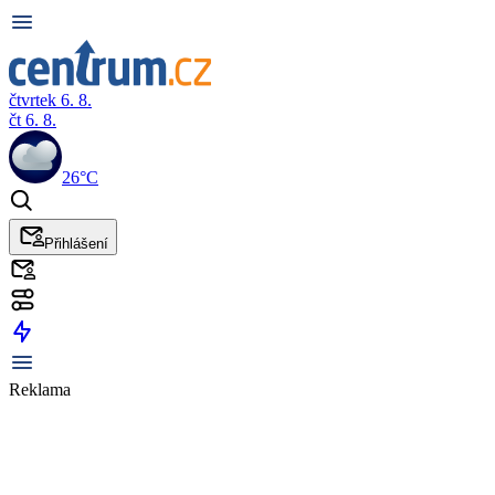
čtvrtek 6. 8.
čt 6. 8.
26°C
Přihlášení
Reklama