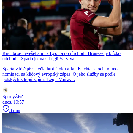
Kuchta se nevešel ani na Lyon a po příchodu Brunese je blízko
odchodu. Sparta jedná s Legií Varšava
Sparta v létě přestavěla hrot útoku a Jan Kuchta se ocitl mimo
nominaci na klíčový evropský zápas. O jeho služby se podle
polských zdrojů zajímá Legia Varšava.
SportyŽivě
dnes, 19:57
3 min