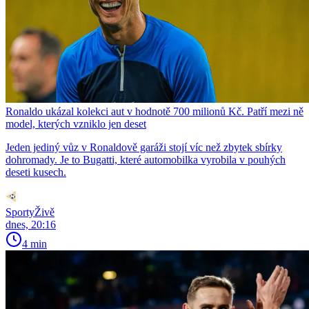
Ronaldo ukázal kolekci aut v hodnotě 700 milionů Kč. Patří mezi ně
model, kterých vzniklo jen deset
Jeden jediný vůz v Ronaldově garáži stojí víc než zbytek sbírky
dohromady. Je to Bugatti, které automobilka vyrobila v pouhých
deseti kusech.
SportyŽivě
dnes, 20:16
4 min