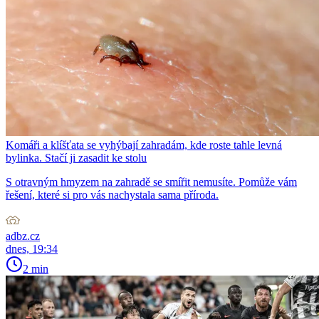
Komáři a klíšťata se vyhýbají zahradám, kde roste tahle levná
bylinka. Stačí ji zasadit ke stolu
S otravným hmyzem na zahradě se smířit nemusíte. Pomůže vám
řešení, které si pro vás nachystala sama příroda.
adbz.cz
dnes, 19:34
2 min