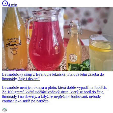
4 min
Levandulový sirup z levandule lékařské: Fialová letní zásoba do
limonády, čaje i dezertů
Levandule není jen okrasa u plotu, která dobře vypadá na fotkách.
Ze 100 gramů květů uděláte voňavý sirup, který se hodí do čaje,
limonády i na dezerty, a když se nepřežene louhování, nebude
chutnat jako skříň po babičce.