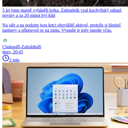
5 let jsme marně vyháněli krtka. Zahradník vzal kuchyňský odpad,
noviny a za 20 minut byl klid
Na jaře a na podzim jsou krtci obzvláště aktivní, protože si hledají
partnery a připravují se na zimu. Vypudit je tedy musíte včas.
Chalupáři-Zahrádkáři
dnes, 20:45
2 min