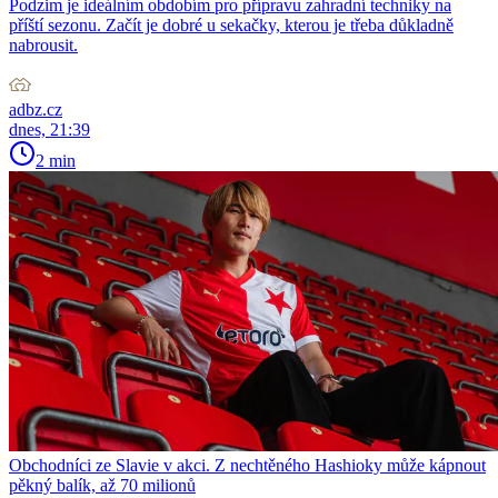
Podzim je ideálním obdobím pro přípravu zahradní techniky na
příští sezonu. Začít je dobré u sekačky, kterou je třeba důkladně
nabrousit.
adbz.cz
dnes, 21:39
2 min
Obchodníci ze Slavie v akci. Z nechtěného Hashioky může kápnout
pěkný balík, až 70 milionů