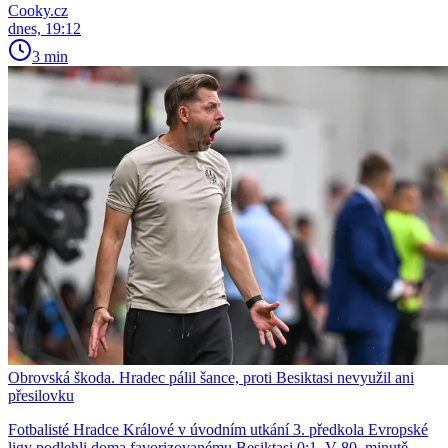
Cooky.cz
dnes, 19:12
3 min
Obrovská škoda. Hradec pálil šance, proti Besiktasi nevyužil ani
přesilovku
Fotbalisté Hradce Králové v úvodním utkání 3. předkola Evropské
ligy podlehli doma favorizovanému Besiktasi 0:1. V 80. minutě