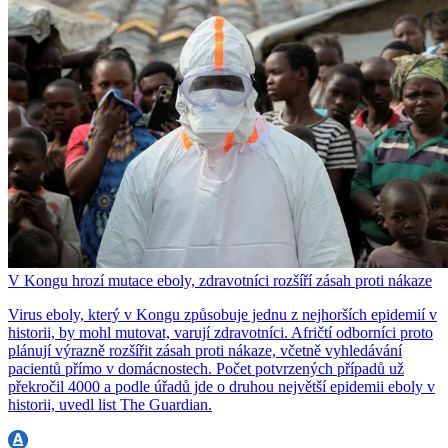
V Kongu hrozí mutace eboly, zdravotníci rozšíří zásah proti nákaze
Virus eboly, který v Kongu způsobuje jednu z nejhorších epidemií v
historii, by mohl mutovat, varují zdravotníci. Afričtí odborníci proto
plánují výrazně rozšířit zásah proti nákaze, včetně vyhledávání
pacientů přímo v domácnostech. Počet potvrzených případů už
překročil 4000 a podle úřadů jde o druhou největší epidemii eboly v
historii, uvedl list The Guardian.