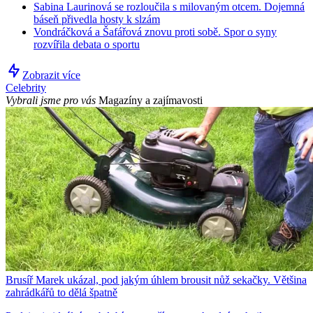
Sabina Laurinová se rozloučila s milovaným otcem. Dojemná
báseň přivedla hosty k slzám
Vondráčková a Šafářová znovu proti sobě. Spor o syny
rozvířila debata o sportu
Zobrazit více
Celebrity
Vybrali jsme pro vás
Magazíny a zajímavosti
Brusíř Marek ukázal, pod jakým úhlem brousit nůž sekačky. Většina
zahrádkářů to dělá špatně