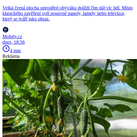
Velká černá plocha uprostřed obýváku dráždí čím dál víc lidí. Místo
klasického zavěšení volí posuvné panely, lamely nebo televizor,
který se tváří jako obraz.
Mobify.cz
dnes, 18:56
4 min
Reklama