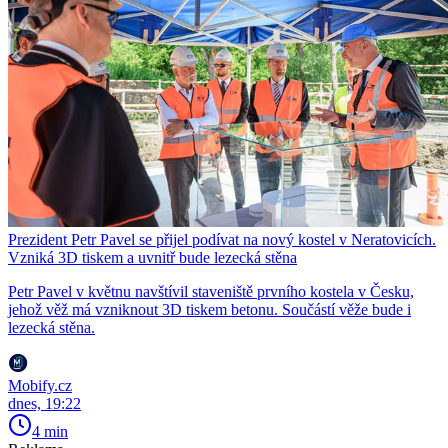
Prezident Petr Pavel se přijel podívat na nový kostel v Neratovicích.
Vzniká 3D tiskem a uvnitř bude lezecká stěna
Petr Pavel v květnu navštívil staveniště prvního kostela v Česku,
jehož věž má vzniknout 3D tiskem betonu. Součástí věže bude i
lezecká stěna.
Mobify.cz
dnes, 19:22
4 min