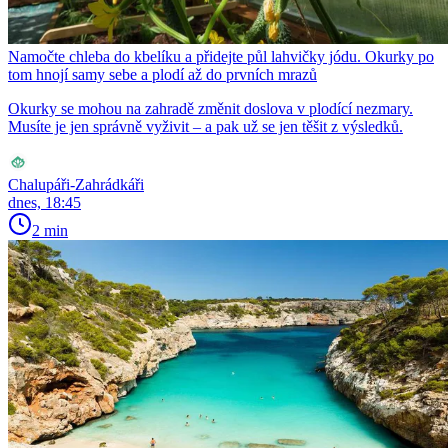
Namočte chleba do kbelíku a přidejte půl lahvičky jódu. Okurky po
tom hnojí samy sebe a plodí až do prvních mrazů
Okurky se mohou na zahradě změnit doslova v plodící nezmary.
Musíte je jen správně vyživit – a pak už se jen těšit z výsledků.
Chalupáři-Zahrádkáři
dnes, 18:45
2 min