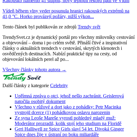
Rakousko naměřilo 41 stupňů, nový teplotní rekord padl ve Vídni
Vídeň během vlny veder posunula hranici rakouských extrémů na
41,0 °C. Horko provázejí požáry, nižší výkon...
Tento článek byl publikován ze zdrojů
Trendy svět
TrendySvet.cz je dynamický portál pro všechny milovníky cestování
a objevování – doma i po celém světě. Přináší čtivé a inspirativní
články o aktuálních trendech v cestování, skrytých klenotech i
osvědčených destinacích. Nabízí praktické tipy na cesty, od
objevování lokálních perel až po...
Všechny články tohoto autora →
Další články z kategorie
Celebrity
Upřímná zpráva o otci, jehož nešlo zachránit. Geislerová
natočila osobitý dokument
Všechno v růžové a dort jako z pohádky: Petr Macinka
vystrojil dcerce (1) pohádkovou oslavu narozenin
Ze syna Leoše Mareše vyrostl pohledný mladý muž:
Moderátor prozradil, kolik stojí jeho studium na Floridě
Geri Halliwell ze Spice Girls slaví 54 let. Divoká Ginger
Spice dnes žije v ústraní po boku miliardáře