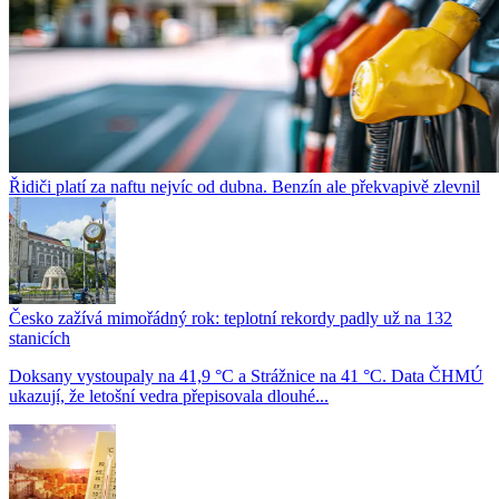
Řidiči platí za naftu nejvíc od dubna. Benzín ale překvapivě zlevnil
Česko zažívá mimořádný rok: teplotní rekordy padly už na 132
stanicích
Doksany vystoupaly na 41,9 °C a Strážnice na 41 °C. Data ČHMÚ
ukazují, že letošní vedra přepisovala dlouhé...