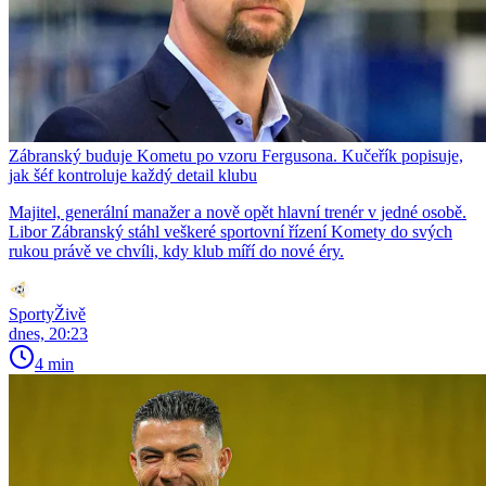
Zábranský buduje Kometu po vzoru Fergusona. Kučeřík popisuje,
jak šéf kontroluje každý detail klubu
Majitel, generální manažer a nově opět hlavní trenér v jedné osobě.
Libor Zábranský stáhl veškeré sportovní řízení Komety do svých
rukou právě ve chvíli, kdy klub míří do nové éry.
SportyŽivě
dnes, 20:23
4 min