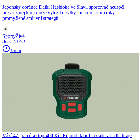
Japonský obránce Daiki Hashioka ve Slavii sportovně neuspěl,
přesto z něj klub může vytěžit desítky milionů korun díky
promyšlené smluvní strategii.
SportyŽivě
dnes, 21:32
3 min
Váží 47 gramů a stojí 400 Kč. Reproduktor Parkside z Lidlu hraje