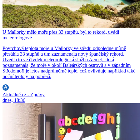
U Mallorky mělo moře přes 33 stupňů, byl to rekord, uvádí
meteorologové
Povrchová teplota moře u Mallorky ve středu odpoledne mírně
přesáhla 33 stupňů a tím zaznamenala nový španělský rekord.
Uvedla to ve čtvrtek meteorologická služba Aemet, která
poznamenala, že moře v okolí Baleárských ostrovů a v západním
Středomoří je letos nadprůměrně teplé, což ovlivňuje například také
noční teploty na pobřeží.
Aktuálně.cz - Zprávy
dnes, 18:36