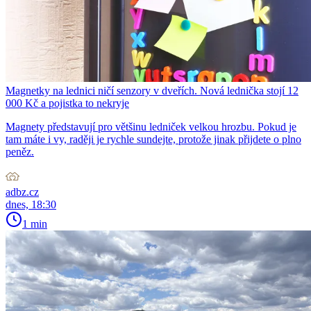
Magnetky na lednici ničí senzory v dveřích. Nová lednička stojí 12
000 Kč a pojistka to nekryje
Magnety představují pro většinu ledniček velkou hrozbu. Pokud je
tam máte i vy, raději je rychle sundejte, protože jinak přijdete o plno
peněz.
adbz.cz
dnes, 18:30
1 min