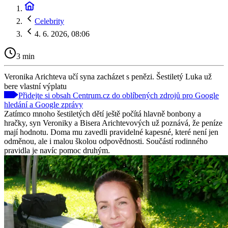
Celebrity
4. 6. 2026, 08:06
3 min
Veronika Arichteva učí syna zacházet s penězi. Šestiletý Luka už
bere vlastní výplatu
Přidejte si obsah Centrum.cz do oblíbených zdrojů pro Google
hledání a Google zprávy
Zatímco mnoho šestiletých dětí ještě počítá hlavně bonbony a
hračky, syn Veroniky a Bisera Arichtevových už poznává, že peníze
mají hodnotu. Doma mu zavedli pravidelné kapesné, které není jen
odměnou, ale i malou školou odpovědnosti. Součástí rodinného
pravidla je navíc pomoc druhým.