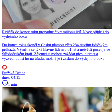
Řidičák do konce roku propadne čtvrt milionu lidí. Nový přijde i do
výdejního boxu
Do konce roku skončí v Česku platnost přes 284 tisícům řidičským
průkazů. Výměna se týká hlavně lidí nad 61 let a největší počet je ve
Středočeském kraji. Zájemci si mohou zažádat přes internet a
vyzvednout si ho na úřadu, možné je i zaslání do výdejního boxu.
Pražská Drbna
dnes, 04:15
1 min