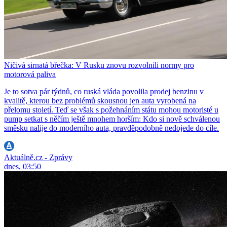
Ničivá sirnatá břečka: V Rusku znovu rozvolnili normy pro
motorová paliva
Je to sotva pár týdnů, co ruská vláda povolila prodej benzinu v
kvalitě, kterou bez problémů skousnou jen auta vyrobená na
přelomu století. Teď se však s požehnáním státu mohou motoristé u
pump setkat s něčím ještě mnohem horším: Kdo si nově schválenou
směsku nalije do moderního auta, pravděpodobně nedojede do cíle.
Aktuálně.cz - Zprávy
dnes, 03:50