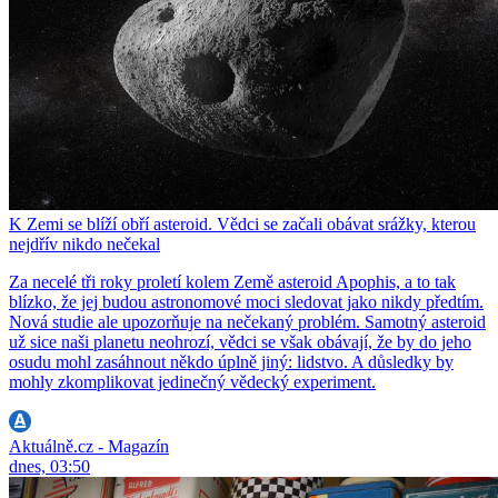
K Zemi se blíží obří asteroid. Vědci se začali obávat srážky, kterou
nejdřív nikdo nečekal
Za necelé tři roky proletí kolem Země asteroid Apophis, a to tak
blízko, že jej budou astronomové moci sledovat jako nikdy předtím.
Nová studie ale upozorňuje na nečekaný problém. Samotný asteroid
už sice naši planetu neohrozí, vědci se však obávají, že by do jeho
osudu mohl zasáhnout někdo úplně jiný: lidstvo. A důsledky by
mohly zkomplikovat jedinečný vědecký experiment.
Aktuálně.cz - Magazín
dnes, 03:50