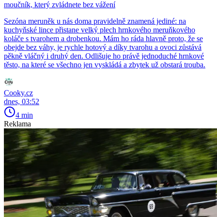
moučník, který zvládnete bez vážení
Sezóna meruněk u nás doma pravidelně znamená jediné: na
kuchyňské lince přistane velký plech hrnkového meruňkového
koláče s tvarohem a drobenkou. Mám ho ráda hlavně proto, že se
obejde bez váhy, je rychle hotový a díky tvarohu a ovoci zůstává
pěkně vláčný i druhý den. Odlišuje ho právě jednoduché hrnkové
těsto, na které se všechno jen vyskládá a zbytek už obstará trouba.
Cooky.cz
dnes, 03:52
4 min
Reklama