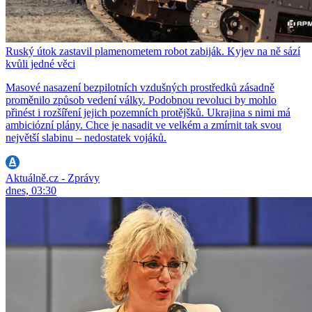
Ruský útok zastavil plamenometem robot zabiják. Kyjev na ně sází
kvůli jedné věci
Masové nasazení bezpilotních vzdušných prostředků zásadně
proměnilo způsob vedení války. Podobnou revoluci by mohlo
přinést i rozšíření jejich pozemních protějšků. Ukrajina s nimi má
ambiciózní plány. Chce je nasadit ve velkém a zmírnit tak svou
největší slabinu – nedostatek vojáků.
Aktuálně.cz - Zprávy
dnes, 03:30