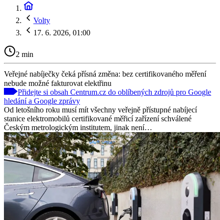
Volty
17. 6. 2026, 01:00
2 min
Veřejné nabíječky čeká přísná změna: bez certifikovaného měření
nebude možné fakturovat elektřinu
Přidejte si obsah Centrum.cz do oblíbených zdrojů pro Google
hledání a Google zprávy
Od letošního roku musí mít všechny veřejně přístupné nabíjecí
stanice elektromobilů certifikované měřicí zařízení schválené
Českým metrologickým institutem, jinak není…