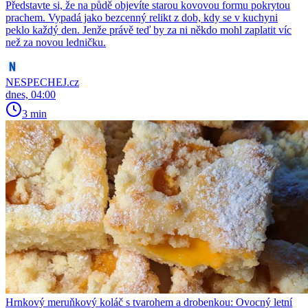
Představte si, že na půdě objevíte starou kovovou formu pokrytou
prachem. Vypadá jako bezcenný relikt z dob, kdy se v kuchyni
peklo každý den. Jenže právě teď by za ni někdo mohl zaplatit víc
než za novou ledničku.
NESPECHEJ.cz
dnes, 04:00
3 min
Hrnkový meruňkový koláč s tvarohem a drobenkou: Ovocný letní