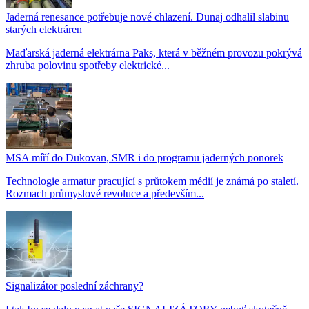
Jaderná renesance potřebuje nové chlazení. Dunaj odhalil slabinu
starých elektráren
Maďarská jaderná elektrárna Paks, která v běžném provozu pokrývá
zhruba polovinu spotřeby elektrické...
MSA míří do Dukovan, SMR i do programu jaderných ponorek
Technologie armatur pracující s průtokem médií je známá po staletí.
Rozmach průmyslové revoluce a především...
Signalizátor poslední záchrany?