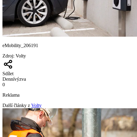
eMobility_206191
Zdroj
:
Volty
Sdílet
Denní
výzva
0
Reklama
Další články z
Volty