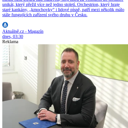
unikát, který přežil více než jedno století. Orchestrion, který hraje
staré kankány, „kmochovky“ i lidové písně, patří mezi několik málo
stále fungujících zařízení svého druhu v Česku.
Aktuálně.cz - Magazín
dnes, 03:30
Reklama