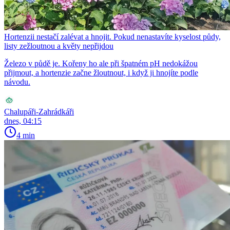
Hortenzii nestačí zalévat a hnojit. Pokud nenastavíte kyselost půdy,
listy zežloutnou a květy nepřijdou
Železo v půdě je. Kořeny ho ale při špatném pH nedokážou
přijmout, a hortenzie začne žloutnout, i když ji hnojíte podle
návodu.
Chalupáři-Zahrádkáři
dnes, 04:15
4 min