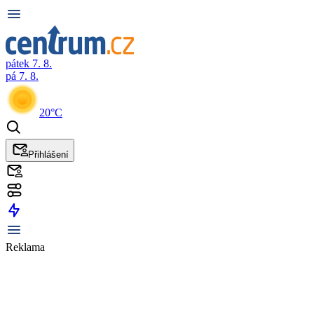
pátek 7. 8.
pá 7. 8.
20°C
Přihlášení
Reklama