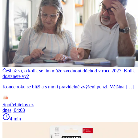
Češi už ví, o kolik se jim může zvednout důchod v roce 2027. Kolik
dostanete vy?
Konec roku se blíží a s ním i pravidelné zvýšení penzí. Většina […]
Spotřebitelov.cz
dnes, 04:03
4 min