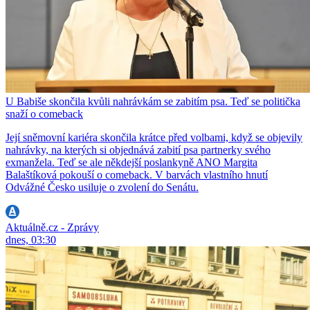
U Babiše skončila kvůli nahrávkám se zabitím psa. Teď se politička
snaží o comeback
Její sněmovní kariéra skončila krátce před volbami, když se objevily
nahrávky, na kterých si objednává zabití psa partnerky svého
exmanžela. Teď se ale někdejší poslankyně ANO Margita
Balaštíková pokouší o comeback. V barvách vlastního hnutí
Odvážné Česko usiluje o zvolení do Senátu.
Aktuálně.cz - Zprávy
dnes, 03:30