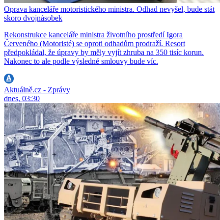
Oprava kanceláře motoristického ministra. Odhad nevyšel, bude stát
skoro dvojnásobek
Rekonstrukce kanceláře ministra životního prostředí Igora
Červeného (Motoristé) se oproti odhadům prodraží. Resort
předpokládal, že úpravy by měly vyjít zhruba na 350 tisíc korun.
Nakonec to ale podle výsledné smlouvy bude víc.
Aktuálně.cz - Zprávy
dnes, 03:30