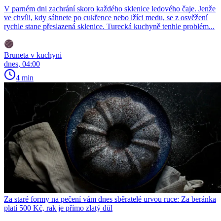
V parném dni zachrání skoro každého sklenice ledového čaje. Jenže
ve chvíli, kdy sáhnete po cukřence nebo lžíci medu, se z osvěžení
rychle stane přeslazená sklenice. Turecká kuchyně tenhle problém...
Bruneta v kuchyni
dnes, 04:00
4 min
Za staré formy na pečení vám dnes sběratelé urvou ruce: Za beránka
platí 500 Kč, rak je přímo zlatý důl