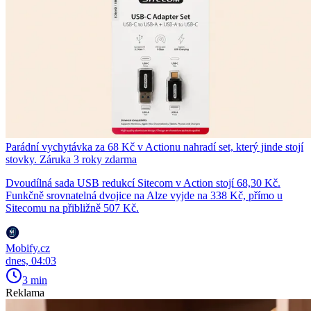
Parádní vychytávka za 68 Kč v Actionu nahradí set, který jinde stojí
stovky. Záruka 3 roky zdarma
Dvoudílná sada USB redukcí Sitecom v Action stojí 68,30 Kč.
Funkčně srovnatelná dvojice na Alze vyjde na 338 Kč, přímo u
Sitecomu na přibližně 507 Kč.
Mobify.cz
dnes, 04:03
3 min
Reklama