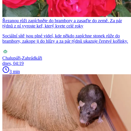
Řezanou růži zapíchněte do brambory a zasaďte do země. Za pár
týdnů z ní vyroste keř, který kvete celé roky
Sociální sítě jsou plné videí, kde někdo zapíchne stonek růže do
brambory, zakope ji do hlízy a za pár týdnů ukazuje čerstvé kořínky.
Chalupáři-Zahrádkáři
dnes, 04:19
3 min