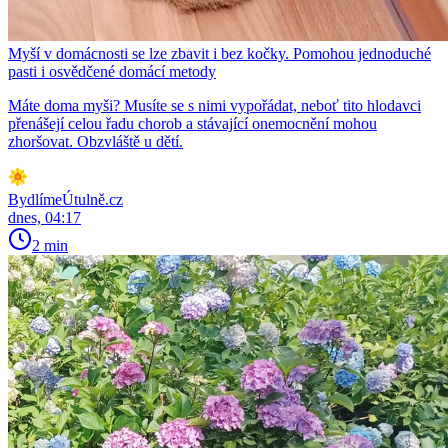
Myší v domácnosti se lze zbavit i bez kočky. Pomohou jednoduché
pasti i osvědčené domácí metody
Máte doma myši? Musíte se s nimi vypořádat, neboť tito hlodavci
přenášejí celou řadu chorob a stávající onemocnění mohou
zhoršovat. Obzvláště u dětí.
BydlímeÚtulně.cz
dnes, 04:17
2 min