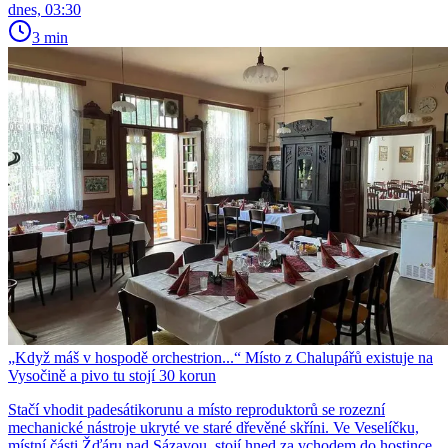
dnes, 03:30
3 min
„Když máš v hospodě orchestrion...“ Místo z Chalupářů existuje na
Vysočině a pivo tu stojí 30 korun
Stačí vhodit padesátikorunu a místo reproduktorů se rozezní
mechanické nástroje ukryté ve staré dřevěné skříni. Ve Veselíčku,
místní části Žďáru nad Sázavou, stojí hned za vchodem do hostince