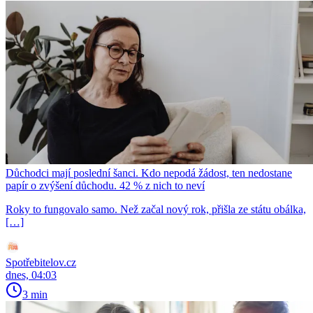
Důchodci mají poslední šanci. Kdo nepodá žádost, ten nedostane
papír o zvýšení důchodu. 42 % z nich to neví
Roky to fungovalo samo. Než začal nový rok, přišla ze státu obálka,
[…]
Spotřebitelov.cz
dnes, 04:03
3 min