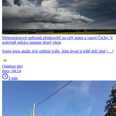
Meteorologové upřesnili předpověď na celý srpen a varují Čechy. V
polovině měsíce nastane drsný obrat
Srpen letos ukáže dvě odlišné tváře. Jeho úvod si ještě drží plné […]
Outdoor tipy
dnes, 04:14
3 min