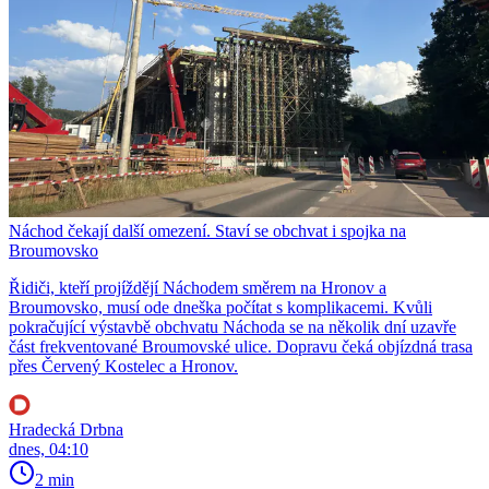
Náchod čekají další omezení. Staví se obchvat i spojka na
Broumovsko
Řidiči, kteří projíždějí Náchodem směrem na Hronov a
Broumovsko, musí ode dneška počítat s komplikacemi. Kvůli
pokračující výstavbě obchvatu Náchoda se na několik dní uzavře
část frekventované Broumovské ulice. Dopravu čeká objízdná trasa
přes Červený Kostelec a Hronov.
Hradecká Drbna
dnes, 04:10
2 min