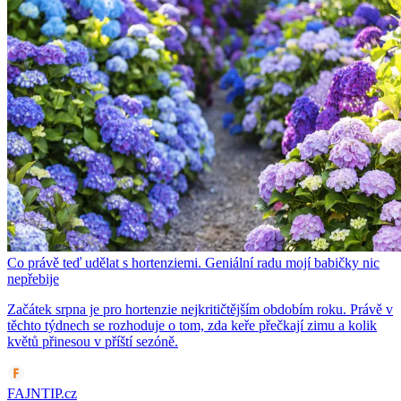
Co právě teď udělat s hortenziemi. Geniální radu mojí babičky nic
nepřebije
Začátek srpna je pro hortenzie nejkritičtějším obdobím roku. Právě v
těchto týdnech se rozhoduje o tom, zda keře přečkají zimu a kolik
květů přinesou v příští sezóně.
FAJNTIP.cz