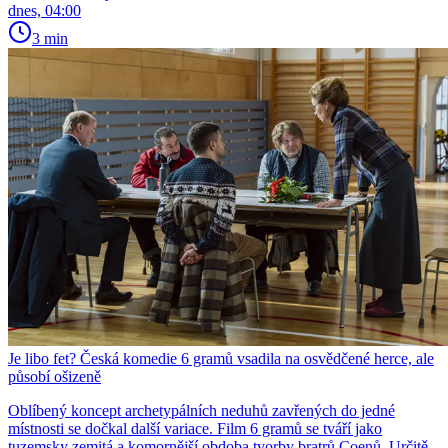
dnes, 04:00
3 min
Je libo fet? Česká komedie 6 gramů vsadila na osvědčené herce, ale
působí ošizeně
Oblíbený koncept archetypálních neduhů zavřených do jedné
místnosti se dočkal další variace. Film 6 gramů se tváří jako
tuzemsky zemitá a komornější obdoba tvorby bratrů Coenů. Určitě