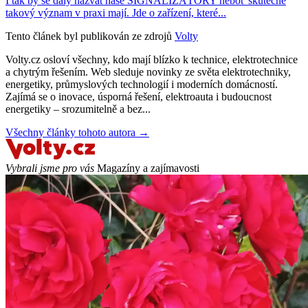
I tak by se daly nazvat naše SIGNALIZÁTORY neboť skutečně
takový význam v praxi mají. Jde o zařízení, které...
Tento článek byl publikován ze zdrojů
Volty
Volty.cz osloví všechny, kdo mají blízko k technice, elektrotechnice
a chytrým řešením. Web sleduje novinky ze světa elektrotechniky,
energetiky, průmyslových technologií i moderních domácností.
Zajímá se o inovace, úsporná řešení, elektroauta i budoucnost
energetiky – srozumitelně a bez...
Všechny články tohoto autora →
Vybrali jsme pro vás
Magazíny a zajímavosti