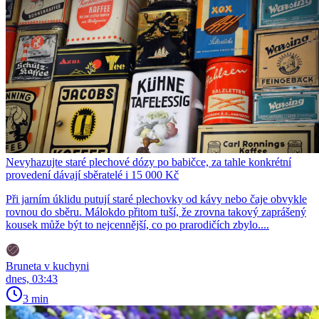
Nevyhazujte staré plechové dózy po babičce, za tahle konkrétní
provedení dávají sběratelé i 15 000 Kč
Při jarním úklidu putují staré plechovky od kávy nebo čaje obvykle
rovnou do sběru. Málokdo přitom tuší, že zrovna takový zaprášený
kousek může být to nejcennější, co po prarodičích zbylo....
Bruneta v kuchyni
dnes, 03:43
3 min