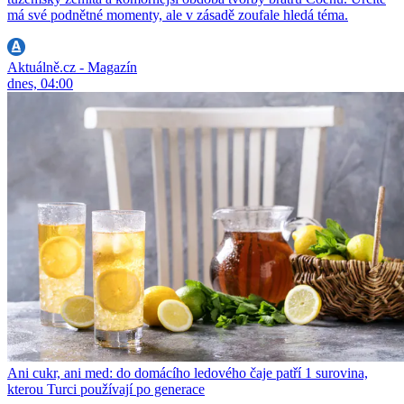
má své podnětné momenty, ale v zásadě zoufale hledá téma.
Aktuálně.cz - Magazín
dnes, 04:00
Ani cukr, ani med: do domácího ledového čaje patří 1 surovina,
kterou Turci používají po generace