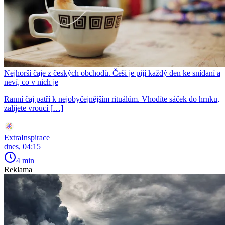
Nejhorší čaje z českých obchodů. Češi je pijí každý den ke snídaní a
neví, co v nich je
Ranní čaj patří k nejobyčejnějším rituálům. Vhodíte sáček do hrnku,
zalijete vroucí […]
ExtraInspirace
dnes, 04:15
4 min
Reklama