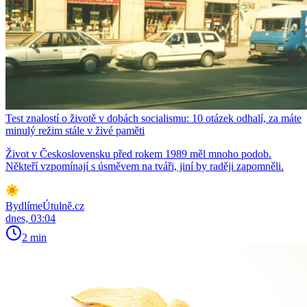
Test znalostí o životě v dobách socialismu: 10 otázek odhalí, za máte
minulý režim stále v živé paměti
Život v Československu před rokem 1989 měl mnoho podob.
Někteří vzpomínají s úsměvem na tváři, jiní by raději zapomněli.
BydlímeÚtulně.cz
dnes, 03:04
2 min