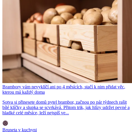
Brambory vám nevyklíčí ani po 4 měsících, stačí k nim přidat věc,
kterou má každý doma
Sotva si přinesete domů pytel brambor, začnou po pár týdnech rašit
bílé klíčky a slupka se scvrkává. Přitom trik, jak hlízy udržet pevné a
hladké celé měsíce, leží nejspíš ve...
Bruneta v kuchyni