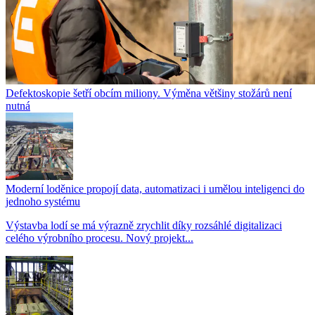
Defektoskopie šetří obcím miliony. Výměna většiny stožárů není
nutná
Moderní loděnice propojí data, automatizaci i umělou inteligenci do
jednoho systému
Výstavba lodí se má výrazně zrychlit díky rozsáhlé digitalizaci
celého výrobního procesu. Nový projekt...