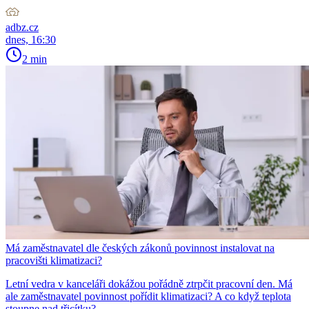
adbz.cz
dnes, 16:30
2 min
Má zaměstnavatel dle českých zákonů povinnost instalovat na
pracovišti klimatizaci?
Letní vedra v kanceláři dokážou pořádně ztrpčit pracovní den. Má
ale zaměstnavatel povinnost pořídit klimatizaci? A co když teplota
stoupne nad třicítku?