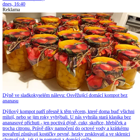
dnes, 16:40
Reklama
Dýně ve sladkokyselém nálevu: Osvěžující domácí kompot bez
ananasu
Dýňový kompot patří přesně k těm věcem, které doma buď všichni
milují, nebo se jim roky vyhýbali. U nás vyhrála stará klasika bez
ananasové příchuti - jen poctivá dýně, cukr, skořice, hřebíček a
trocha citronu. Právě díky namočení do octové vody a krátkému
povaření zůstávají kostičky pevné, hezky zesklovatí a ve sklenici
chutnají tak, jak si je pamatuji z domácí spíže.