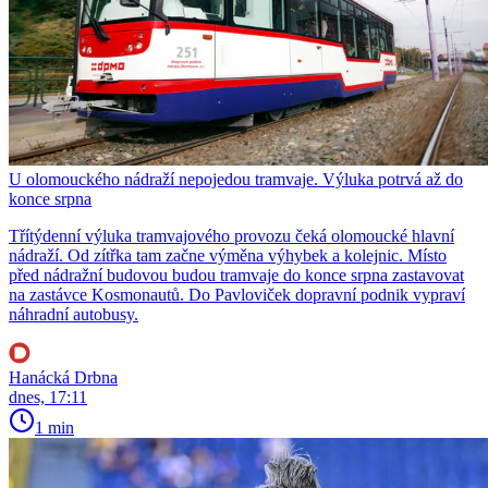
U olomouckého nádraží nepojedou tramvaje. Výluka potrvá až do
konce srpna
Třítýdenní výluka tramvajového provozu čeká olomoucké hlavní
nádraží. Od zítřka tam začne výměna výhybek a kolejnic. Místo
před nádražní budovou budou tramvaje do konce srpna zastavovat
na zastávce Kosmonautů. Do Pavloviček dopravní podnik vypraví
náhradní autobusy.
Hanácká Drbna
dnes, 17:11
1 min