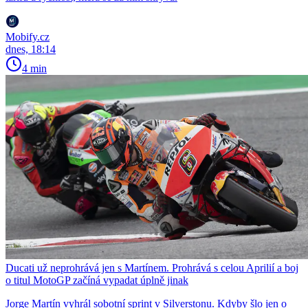
Mobify.cz
dnes, 18:14
4 min
Ducati už neprohrává jen s Martínem. Prohrává s celou Aprilií a boj
o titul MotoGP začíná vypadat úplně jinak
Jorge Martín vyhrál sobotní sprint v Silverstonu. Kdyby šlo jen o