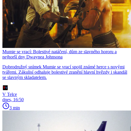
Mumie se vrací: Bolestivé natáčení, dům ze slavného hororu a
nejhorší dny Dwaynea Johnsona
Dobrodružný snímek Mumie se vrací spojil známé herce s novými
tvářemi. Zákulisí odhaluje bolestivé zranění hlavní hvězdy i skandál
se slavným skladatelem.
V Telce
dnes, 16:50
3 min