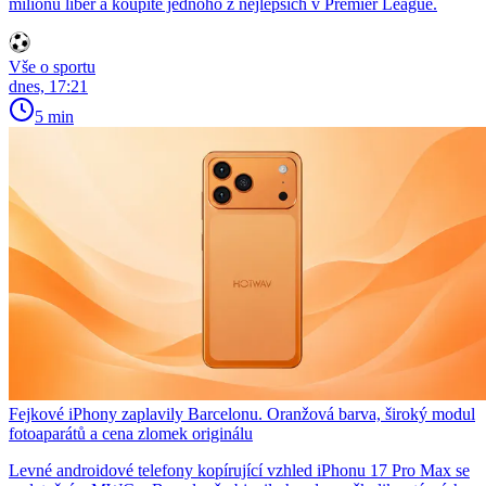
milionů liber a koupíte jednoho z nejlepších v Premier League.
Vše o sportu
dnes, 17:21
5 min
Fejkové iPhony zaplavily Barcelonu. Oranžová barva, široký modul
fotoaparátů a cena zlomek originálu
Levné androidové telefony kopírující vzhled iPhonu 17 Pro Max se