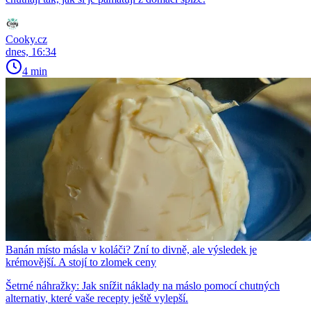
Cooky.cz
dnes, 16:34
4 min
Banán místo másla v koláči? Zní to divně, ale výsledek je
krémovější. A stojí to zlomek ceny
Šetrné náhražky: Jak snížit náklady na máslo pomocí chutných
alternativ, které vaše recepty ještě vylepší.