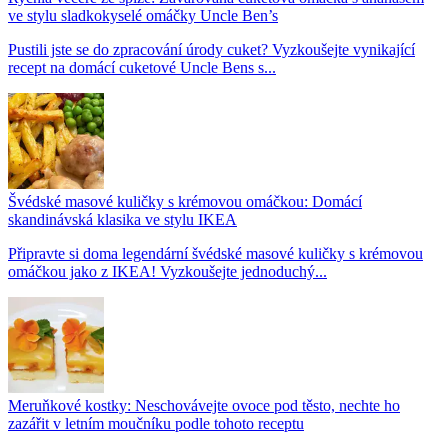
ve stylu sladkokyselé omáčky Uncle Ben’s
Pustili jste se do zpracování úrody cuket? Vyzkoušejte vynikající
recept na domácí cuketové Uncle Bens s...
Švédské masové kuličky s krémovou omáčkou: Domácí
skandinávská klasika ve stylu IKEA
Připravte si doma legendární švédské masové kuličky s krémovou
omáčkou jako z IKEA! Vyzkoušejte jednoduchý...
Meruňkové kostky: Neschovávejte ovoce pod těsto, nechte ho
zazářit v letním moučníku podle tohoto receptu