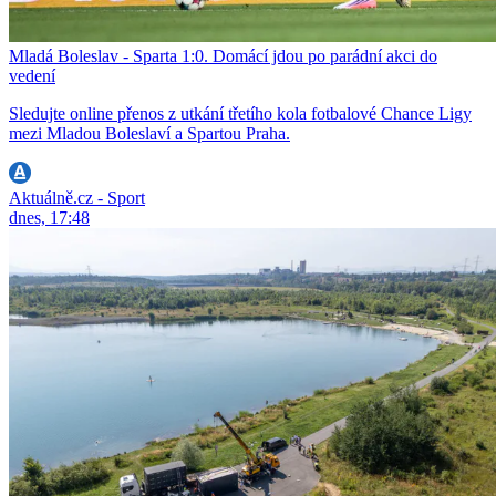
Mladá Boleslav - Sparta 1:0. Domácí jdou po parádní akci do
vedení
Sledujte online přenos z utkání třetího kola fotbalové Chance Ligy
mezi Mladou Boleslaví a Spartou Praha.
Aktuálně.cz - Sport
dnes, 17:48