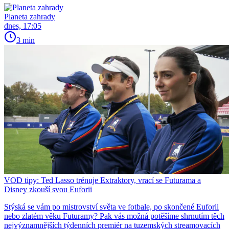
Planeta zahrady
dnes, 17:05
3 min
VOD tipy: Ted Lasso trénuje Extraktory, vrací se Futurama a
Disney zkouší svou Euforii
Stýská se vám po mistrovství světa ve fotbale, po skončené Euforii
nebo zlatém věku Futuramy? Pak vás možná potěšíme shrnutím těch
nejvýznamnějších týdenních premiér na tuzemských streamovacích