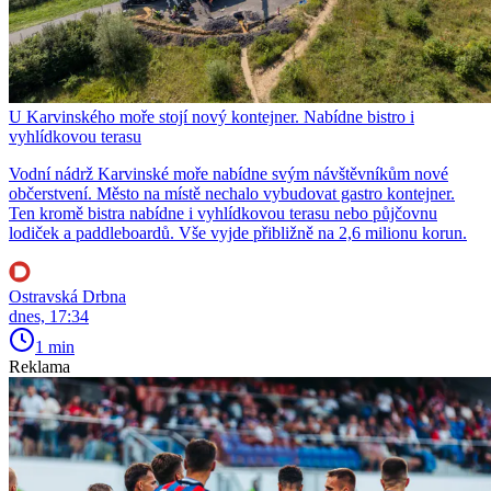
U Karvinského moře stojí nový kontejner. Nabídne bistro i
vyhlídkovou terasu
Vodní nádrž Karvinské moře nabídne svým návštěvníkům nové
občerstvení. Město na místě nechalo vybudovat gastro kontejner.
Ten kromě bistra nabídne i vyhlídkovou terasu nebo půjčovnu
lodiček a paddleboardů. Vše vyjde přibližně na 2,6 milionu korun.
Ostravská Drbna
dnes, 17:34
1 min
Reklama