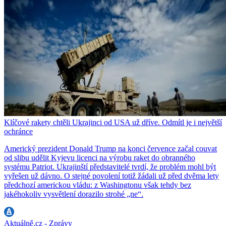
Klíčové rakety chtěli Ukrajinci od USA už dříve. Odmítl je i největší
ochránce
Americký prezident Donald Trump na konci července začal couvat
od slibu udělit Kyjevu licenci na výrobu raket do obranného
systému Patriot. Ukrajinští představitelé tvrdí, že problém mohl být
vyřešen už dávno. O stejné povolení totiž žádali už před dvěma lety
předchozí americkou vládu: z Washingtonu však tehdy bez
jakéhokoliv vysvětlení dorazilo strohé „ne“.
Aktuálně.cz - Zprávy