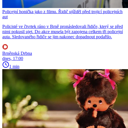
Policejní honička jako z filmu. Řidič ujížděl před trojicí policejních
aut
Policisté ve čtvrtek ráno v Brně pronásledovali řidiče, který se před
nimi pokusil ujet. Do akce musela být zapojena celkem tři policejní
auta. Sledovaného řidiče se jim nakonec dopadnout podařilo.
Brněnská Drbna
dnes, 17:00
1 min