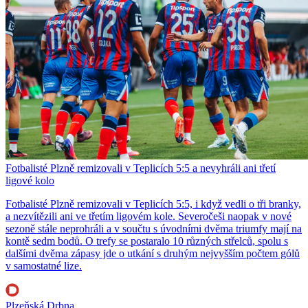
Fotbalisté Plzně remizovali v Teplicích 5:5 a nevyhráli ani třetí
ligové kolo
Fotbalisté Plzně remizovali v Teplicích 5:5, i když vedli o tři branky,
a nezvítězili ani ve třetím ligovém kole. Severočeši naopak v nové
sezoně stále neprohráli a v součtu s úvodními dvěma triumfy mají na
kontě sedm bodů. O trefy se postaralo 10 různých střelců, spolu s
dalšími dvěma zápasy jde o utkání s druhým nejvyšším počtem gólů
v samostatné lize.
Plzeňská Drbna