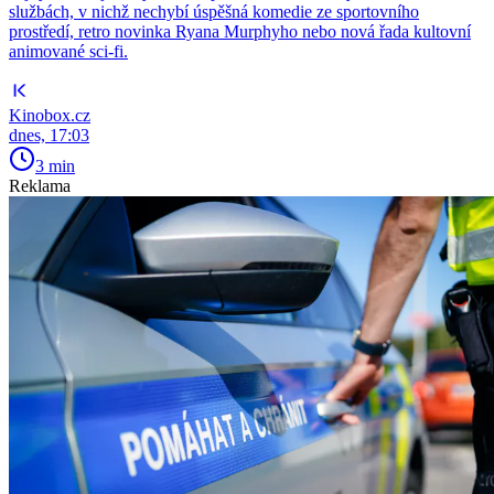
službách, v nichž nechybí úspěšná komedie ze sportovního
prostředí, retro novinka Ryana Murphyho nebo nová řada kultovní
animované sci-fi.
Kinobox.cz
dnes, 17:03
3 min
Reklama