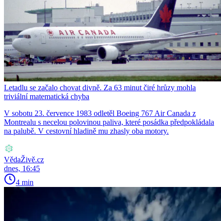
Letadlu se začalo chovat divně. Za 63 minut čiré hrůzy mohla
triviální matematická chyba
V sobotu 23. července 1983 odletěl Boeing 767 Air Canada z
Montrealu s necelou polovinou paliva, které posádka předpokládala
na palubě. V cestovní hladině mu zhasly oba motory.
VědaŽivě.cz
dnes, 16:45
4 min