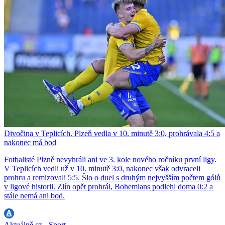
Divočina v Teplicích. Plzeň vedla v 10. minutě 3:0, prohrávala 4:5 a
nakonec má bod
Fotbalisté Plzně nevyhráli ani ve 3. kole nového ročníku první ligy.
V Teplicích vedli už v 10. minutě 3:0, nakonec však odvraceli
prohru a remizovali 5:5. Šlo o duel s druhým nejvyšším počtem gólů
v ligové historii. Zlín opět prohrál, Bohemians podlehl doma 0:2 a
stále nemá ani bod.
Aktuálně.cz - Sport