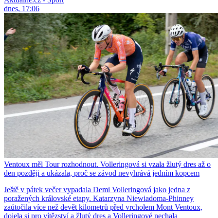
dnes, 17:06
Ventoux měl Tour rozhodnout. Volleringová si vzala žlutý dres až o
den později a ukázala, proč se závod nevyhrává jedním kopcem
Ještě v pátek večer vypadala Demi Volleringová jako jedna z
poražených královské etapy. Katarzyna Niewiadoma-Phinney
zaútočila více než devět kilometrů před vrcholem Mont Ventoux,
dojela si pro vítězství a žlutý dres a Volleringové nechala