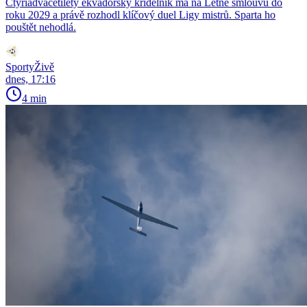
Čtyřiadvacetiletý ekvádorský křídelník má na Letné smlouvu do
roku 2029 a právě rozhodl klíčový duel Ligy mistrů. Sparta ho
pouštět nehodlá.
SportyŽivě
dnes, 17:16
4 min