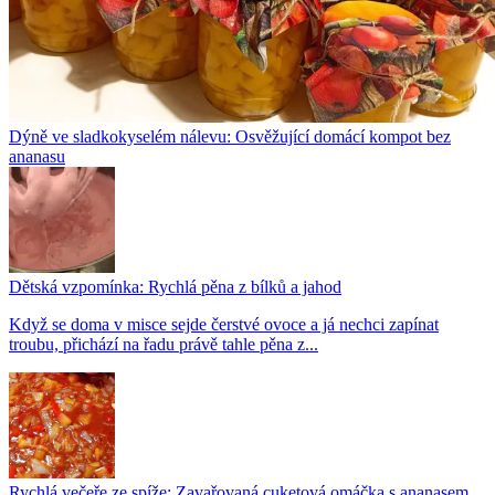
Dýně ve sladkokyselém nálevu: Osvěžující domácí kompot bez
ananasu
Dětská vzpomínka: Rychlá pěna z bílků a jahod
Když se doma v misce sejde čerstvé ovoce a já nechci zapínat
troubu, přichází na řadu právě tahle pěna z...
Rychlá večeře ze spíže: Zavařovaná cuketová omáčka s ananasem