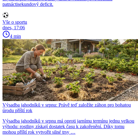
patnáctisekundový deficit.
Vše o sportu
dnes, 17:06
4 min
Výsadba jahodníků v srpnu: Právě teď založíte záhon pro bohatou
úrodu příští rok
Výsadba jahodníků v srpnu má oproti jarnímu termínu jednu velkou
výhodu: rostliny získají dostatek času k zakořenění. Díky tomu
mohou příští rok vytvořit silné trsy …