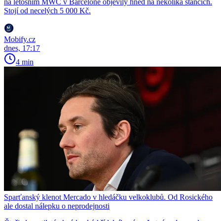
na letošním MWC v Barceloně objevily hned na několika stáncích.
Stojí od necelých 5 000 Kč.
Mobify.cz
dnes, 17:17
4 min
Sparťanský klenot Mercado v hledáčku velkoklubů. Od Rosického
ale dostal nálepku o neprodejnosti