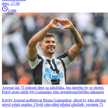
dnes, 17:30
3 min
Arsenal dal 75 milionů liber za záložníka, bez kterého by se obešel.
Právě proto může být Guimarães jeho nejnebezpečnějším nákupem
Kdyby Arsenal potřeboval Bruna Guimarãese, dával by jeho přestup
smysl velmi snadno. Chybí vám elitní střední záložník, vezmete 75