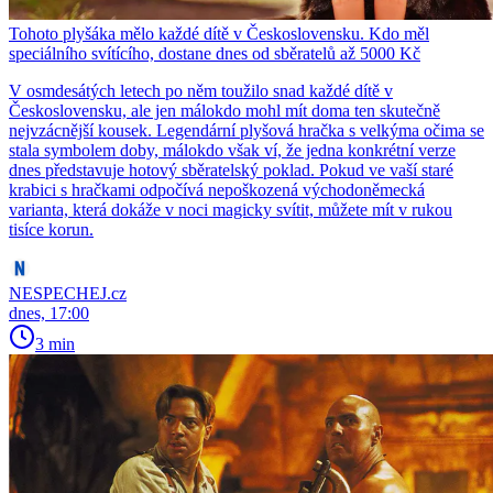
Tohoto plyšáka mělo každé dítě v Československu. Kdo měl
speciálního svítícího, dostane dnes od sběratelů až 5000 Kč
V osmdesátých letech po něm toužilo snad každé dítě v
Československu, ale jen málokdo mohl mít doma ten skutečně
nejvzácnější kousek. Legendární plyšová hračka s velkýma očima se
stala symbolem doby, málokdo však ví, že jedna konkrétní verze
dnes představuje hotový sběratelský poklad. Pokud ve vaší staré
krabici s hračkami odpočívá nepoškozená východoněmecká
varianta, která dokáže v noci magicky svítit, můžete mít v rukou
tisíce korun.
NESPECHEJ.cz
dnes, 17:00
3 min