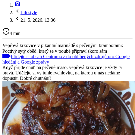
Lifestyle
21. 5. 2026, 13:36
4 min
Vepřová krkovice v pikantní marinádě s pečenými bramborami:
Poctivý sytý oběd, který se v troubě připraví skoro sám
Přidejte si obsah Centrum.cz do oblíbených zdrojů pro Google
hledání a Google zprávy
Když přijde chuť na pečené maso, vepřová krkovice je vždy ta
pravá. Udělejte si vy tuhle rychlovku, na kterou u nás nedáme
dopustit. Dobré chutnání!