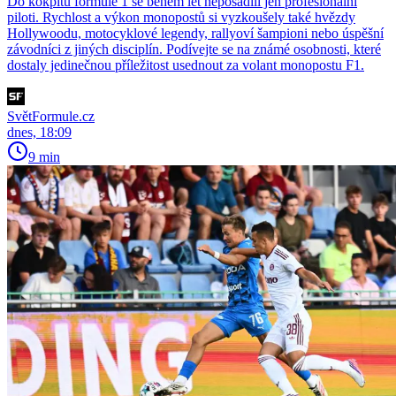
Do kokpitu formule 1 se během let neposadili jen profesionální
piloti. Rychlost a výkon monopostů si vyzkoušely také hvězdy
Hollywoodu, motocyklové legendy, rallyoví šampioni nebo úspěšní
závodníci z jiných disciplín. Podívejte se na známé osobnosti, které
dostaly jedinečnou příležitost usednout za volant monopostu F1.
SvětFormule.cz
dnes, 18:09
9 min