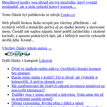
Meruňkové kostky jsou přesně ten typ moučníku, který vypadá
nenápadně, ale u stolu způsobí hotový poprask....
Tento článek byl publikován ze zdrojů
Cooky.cz
Web přináší širokou škálu receptů pro všechny příležitosti – od
rychlých večeří a domácího pečiva až po sladké dezerty a slavnostní
menu. Čtenáři zde najdou nápady, které potěší začátečníky i zkušené
kuchaře, a spoustu praktických tipů, jak z běžných surovin vykouzlit
skvělá jídla. Kromě...
Všechny články tohoto autora →
Další články z kategorie
Lifestyle
Dýně ve sladkokyselém nálevu: Osvěžující domácí kompot
bez ananasu
Banán místo másla v koláči? Zní to divně, ale výsledek je
krémovější. A stojí to zlomek ceny
Má zaměstnavatel dle českých zákonů povinnost instalovat na
pracovišti klimatizaci?
Truhlíky jsou v srpnu unavené a nekvetou. Voda sama jim už
na podzimní parádu nestačí
Dětská vzpomínka: Rychlá pěna z bílků a jahod