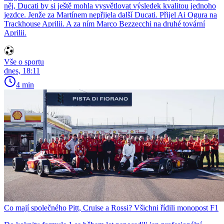
něj, Ducati by si ještě mohla vysvětlovat výsledek kvalitou jednoho
jezdce. Jenže za Martínem nepřijela další Ducati. Přijel Ai Ogura na
Trackhouse Aprilii. A za ním Marco Bezzecchi na druhé tovární
Aprilii.
Vše o sportu
dnes, 18:11
4 min
Co mají společného Pitt, Cruise a Rossi? Všichni řídili monopost F1