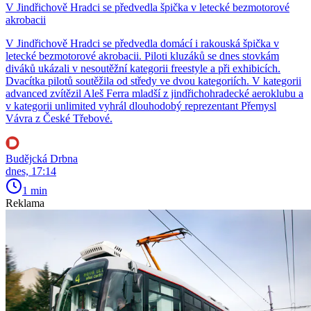
V Jindřichově Hradci se předvedla špička v letecké bezmotorové
akrobacii
V Jindřichově Hradci se předvedla domácí i rakouská špička v
letecké bezmotorové akrobacii. Piloti kluzáků se dnes stovkám
diváků ukázali v nesoutěžní kategorii freestyle a při exhibicích.
Dvacítka pilotů soutěžila od středy ve dvou kategoriích. V kategorii
advanced zvítězil Aleš Ferra mladší z jindřichohradecké aeroklubu a
v kategorii unlimited vyhrál dlouhodobý reprezentant Přemysl
Vávra z České Třebové.
Budějcká Drbna
dnes, 17:14
1 min
Reklama