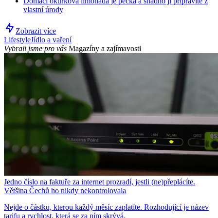
Domácí okurková limonáda je pecka a snadno ji připravíte z
vlastní úrody
Zobrazit více
Lifestyle
Jídlo a vaření
Vybrali jsme pro vás
Magazíny a zajímavosti
Jedno číslo na faktuře za internet prozradí, jestli (ne)přeplácíte.
Většina Čechů ho nikdy nekontrolovala
Nejde o částku, kterou každý měsíc zaplatíte. Rozhodující je název
tarifu a rychlost, která se za ním skrývá.