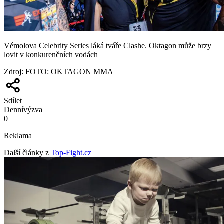
Vémolova Celebrity Series láká tváře Clashe. Oktagon může brzy
lovit v konkurenčních vodách
Zdroj
:
FOTO: OKTAGON MMA
Sdílet
Denní
výzva
0
Reklama
Další články z
Top-Fight.cz