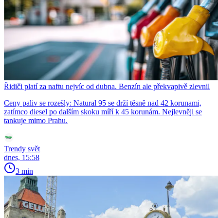
Řidiči platí za naftu nejvíc od dubna. Benzín ale překvapivě zlevnil
Ceny paliv se rozešly: Natural 95 se drží těsně nad 42 korunami,
zatímco diesel po dalším skoku míří k 45 korunám. Nejlevněji se
tankuje mimo Prahu.
Trendy svět
dnes, 15:58
3 min