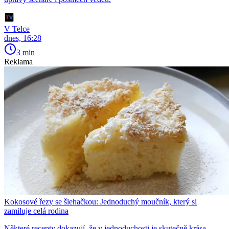
V Telce
dnes, 16:28
3 min
Reklama
Kokosové řezy se šlehačkou: Jednoduchý moučník, který si
zamiluje celá rodina
Některé recepty dokazují, že v jednoduchosti je skutečně krása.