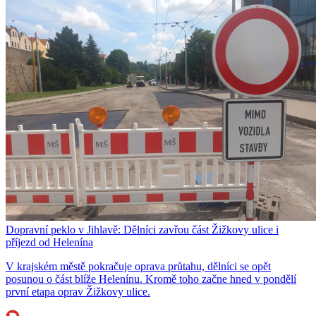
Dopravní peklo v Jihlavě: Dělníci zavřou část Žižkovy ulice i
příjezd od Helenína
V krajském městě pokračuje oprava průtahu, dělníci se opět
posunou o část blíže Helenínu. Kromě toho začne hned v pondělí
první etapa oprav Žižkovy ulice.