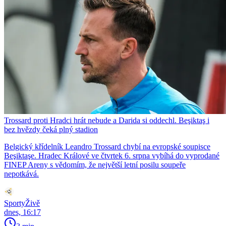
Trossard proti Hradci hrát nebude a Darida si oddechl. Beşiktaş i
bez hvězdy čeká plný stadion
Belgický křídelník Leandro Trossard chybí na evropské soupisce
Beşiktaşe. Hradec Králové ve čtvrtek 6. srpna vybíhá do vyprodané
FINEP Areny s vědomím, že největší letní posilu soupeře
nepotkává.
SportyŽivě
dnes, 16:17