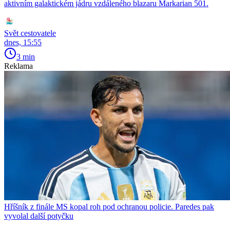
aktivním galaktickém jádru vzdáleného blazaru Markarian 501.
Svět cestovatele
dnes, 15:55
3 min
Reklama
Hříšník z finále MS kopal roh pod ochranou policie. Paredes pak
vyvolal další potyčku