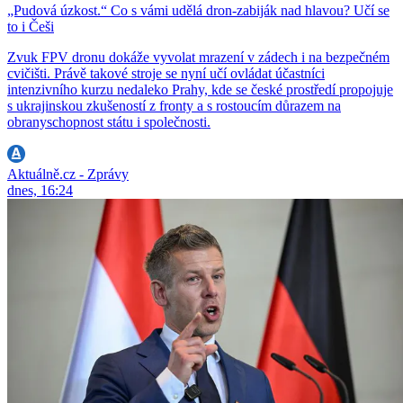
„Pudová úzkost.“ Co s vámi udělá dron-zabiják nad hlavou? Učí se
to i Češi
Zvuk FPV dronu dokáže vyvolat mrazení v zádech i na bezpečném
cvičišti. Právě takové stroje se nyní učí ovládat účastníci
intenzivního kurzu nedaleko Prahy, kde se české prostředí propojuje
s ukrajinskou zkušeností z fronty a s rostoucím důrazem na
obranyschopnost státu i společnosti.
Aktuálně.cz - Zprávy
dnes, 16:24