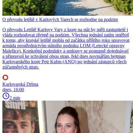
O převodu letiště v Karlových Varech se rozhodne na podzim
O převodu Letiště Karlovy Vary z kraje na stát by měli zastupitelé i
vláda rozhodovat zřejmě na podzim. Všechna jednání zatím směřují
k tomu, aby krajské letiště mohla od začátku příštího roku spravovat
armáda prostřednictvím státního podniku LOM (Letecké opravny
Malešice). Konkrétní podmínky a smlouvy se postupně dojednávají
a připravují ke schválení obou stran, řekl dnes novinářům hejtman
Karlovarského kraje Petr Kubis (ANO) po jednání zástupců všech
zúčastněných stran.
Karlovarská Drbna
dnes, 16:00
2 min