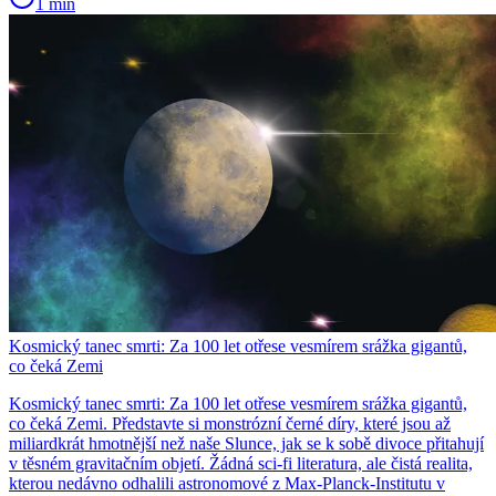
1 min
Kosmický tanec smrti: Za 100 let otřese vesmírem srážka gigantů,
co čeká Zemi
Kosmický tanec smrti: Za 100 let otřese vesmírem srážka gigantů,
co čeká Zemi. Představte si monstrózní černé díry, které jsou až
miliardkrát hmotnější než naše Slunce, jak se k sobě divoce přitahují
v těsném gravitačním objetí. Žádná sci-fi literatura, ale čistá realita,
kterou nedávno odhalili astronomové z Max-Planck-Institutu v