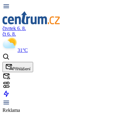
čtvrtek 6. 8.
čt 6. 8.
31°C
Přihlášení
Reklama