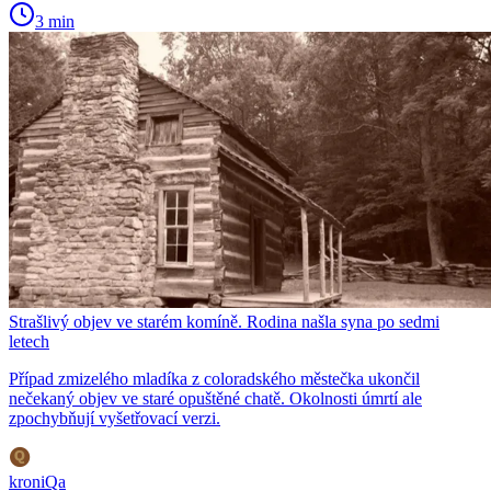
3 min
Strašlivý objev ve starém komíně. Rodina našla syna po sedmi
letech
Případ zmizelého mladíka z coloradského městečka ukončil
nečekaný objev ve staré opuštěné chatě. Okolnosti úmrtí ale
zpochybňují vyšetřovací verzi.
kroniQa