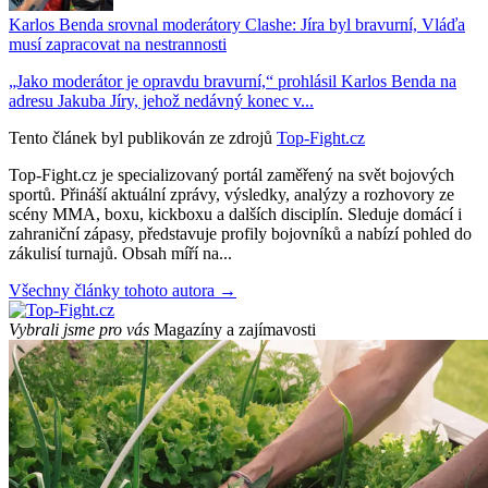
Karlos Benda srovnal moderátory Clashe: Jíra byl bravurní, Vláďa
musí zapracovat na nestrannosti
„Jako moderátor je opravdu bravurní,“ prohlásil Karlos Benda na
adresu Jakuba Jíry, jehož nedávný konec v...
Tento článek byl publikován ze zdrojů
Top-Fight.cz
Top-Fight.cz je specializovaný portál zaměřený na svět bojových
sportů. Přináší aktuální zprávy, výsledky, analýzy a rozhovory ze
scény MMA, boxu, kickboxu a dalších disciplín. Sleduje domácí i
zahraniční zápasy, představuje profily bojovníků a nabízí pohled do
zákulisí turnajů. Obsah míří na...
Všechny články tohoto autora →
Vybrali jsme pro vás
Magazíny a zajímavosti