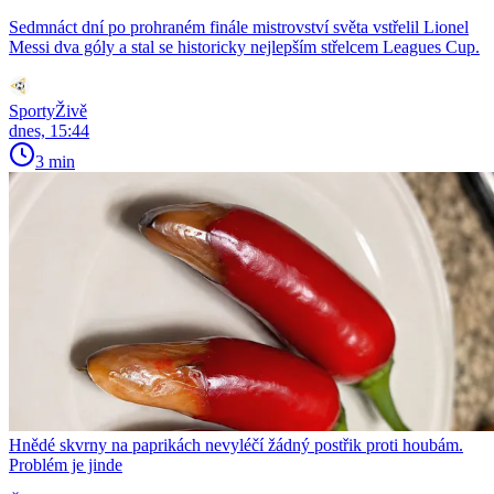
Sedmnáct dní po prohraném finále mistrovství světa vstřelil Lionel
Messi dva góly a stal se historicky nejlepším střelcem Leagues Cup.
SportyŽivě
dnes, 15:44
3 min
Hnědé skvrny na paprikách nevyléčí žádný postřik proti houbám.
Problém je jinde