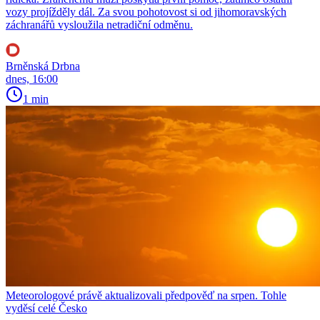
vozy projížděly dál. Za svou pohotovost si od jihomoravských
záchranářů vysloužila netradiční odměnu.
Brněnská Drbna
dnes, 16:00
1 min
Meteorologové právě aktualizovali předpověď na srpen. Tohle
vyděsí celé Česko