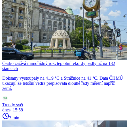
Česko zažívá mimořádný rok: teplotní rekordy padly už na 132
stanicích
Doksany vystoupaly na 41,9 °C a Strážnice na 41 °C. Data ČHMÚ
ukazují, že letošní vedra přepisovala dlouhé řady měření napříč
zemí.
Trendy svět
dnes, 15:58
3 min