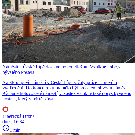
Náměstí v České Lípě dostane novou dlažbu. Vznikne i obrys
bývalého kostela
Na Škroupově náměstí v České Lípě začaly práce na novém
vydláždění. Do konce roku by mělo být po celém obvodu náměstí.
Až bude hotovo celé náměstí, z kostek vznikne také obrys bývalého
kostela, který v místě stával.
Liberecká Drbna
dnes, 16:34
1 min