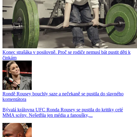
Konec strašáka v posilovně. Proč se rodiče nemusí bát pustit děti k
činkám
Rondě Rousey bouchly saze a nečekaně se pustila do slavného
komentátora
Bývalá královna UFC Ronda Rousey se pustila do kritiky celé
MMA scény. Nešetřila jen média a fanoušky,...