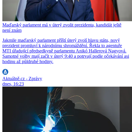
Maďarský parlament má v úterý zvolit prezidenta, kandidát ještě
není znám
Jakmile maďarský parlament příští úterý zvolí hlavu státu, nový
prezident promluví k národnímu shromáždění. Řekla to agentuře
MTI úřadující předsedkyně parlamentu Anikó Hallerová Nagyová.
Samotné volby mají začít v úterý 9:40 a potrvají podle očekávání asi
hodinu až půldruhé hodiny.
Aktuálně.cz - Zprávy
dnes, 16:23