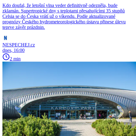
Kdo doufal, že letošní vlna veder definitivně odezněla, bude
zklamán. Supertropické dny s teplotami přesahujícími 35 stupňů
Celsia se do Česka vrátí už o víkendu. Podle aktualizované
prognózy Českého hydrometeorologického ústavu přinese úlevu
teprve závěr prázdnin.
NESPECHEJ.cz
dnes, 16:00
2 min