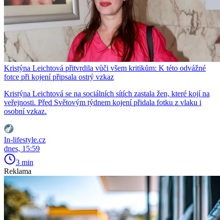
Kristýna Leichtová přitvrdila vůči všem kritikům: K této odvážné
fotce při kojení připsala ostrý vzkaz
Kristýna Leichtová se na sociálních sítích zastala žen, které kojí na
veřejnosti. Před Světovým týdnem kojení přidala fotku z vlaku i
osobní vzkaz.
In-lifestyle.cz
dnes, 15:59
3 min
Reklama