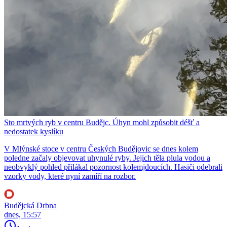
Sto mrtvých ryb v centru Budějc. Úhyn mohl způsobit déšť a
nedostatek kyslíku
V Mlýnské stoce v centru Českých Budějovic se dnes kolem
poledne začaly objevovat uhynulé ryby. Jejich těla plula vodou a
neobvyklý pohled přilákal pozornost kolemjdoucích. Hasiči odebrali
vzorky vody, které nyní zamíří na rozbor.
Budějcká Drbna
dnes, 15:57