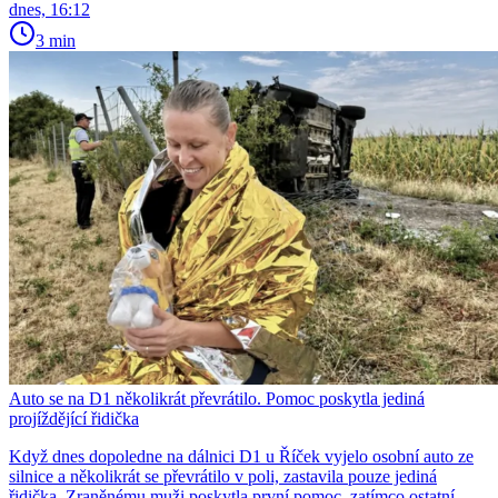
dnes, 16:12
3 min
Auto se na D1 několikrát převrátilo. Pomoc poskytla jediná
projíždějící řidička
Když dnes dopoledne na dálnici D1 u Říček vyjelo osobní auto ze
silnice a několikrát se převrátilo v poli, zastavila pouze jediná
řidička. Zraněnému muži poskytla první pomoc, zatímco ostatní