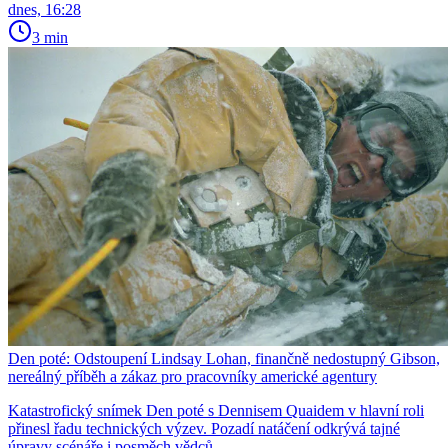
dnes, 16:28
3 min
Den poté: Odstoupení Lindsay Lohan, finančně nedostupný Gibson,
nereálný příběh a zákaz pro pracovníky americké agentury
Katastrofický snímek Den poté s Dennisem Quaidem v hlavní roli
přinesl řadu technických výzev. Pozadí natáčení odkrývá tajné
úpravy scénáře i posměch vědců.