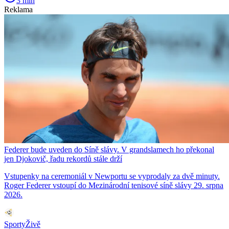
3 min
Reklama
Federer bude uveden do Síně slávy. V grandslamech ho překonal
jen Djokovič, řadu rekordů stále drží
Vstupenky na ceremoniál v Newportu se vyprodaly za dvě minuty.
Roger Federer vstoupí do Mezinárodní tenisové síně slávy 29. srpna
2026.
SportyŽivě