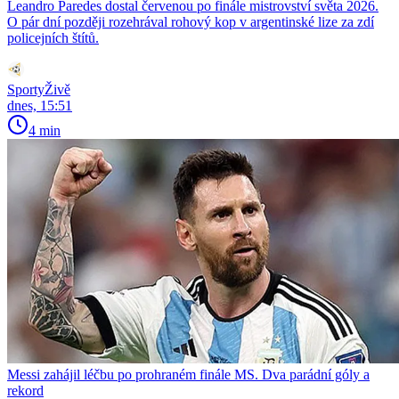
Leandro Paredes dostal červenou po finále mistrovství světa 2026.
O pár dní později rozehrával rohový kop v argentinské lize za zdí
policejních štítů.
SportyŽivě
dnes, 15:51
4 min
Messi zahájil léčbu po prohraném finále MS. Dva parádní góly a
rekord