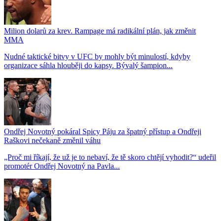
Milion dolarů za krev. Rampage má radikální plán, jak změnit
MMA
Nudné taktické bitvy v UFC by mohly být minulostí, kdyby
organizace sáhla hlouběji do kapsy. Bývalý šampion...
Ondřej Novotný pokáral Spicy Páju za špatný přístup a Ondřeji
Raškovi nečekaně změnil váhu
„Proč mi říkají, že už je to nebaví, že tě skoro chtějí vyhodit?“ udeřil
promotér Ondřej Novotný na Pavla...