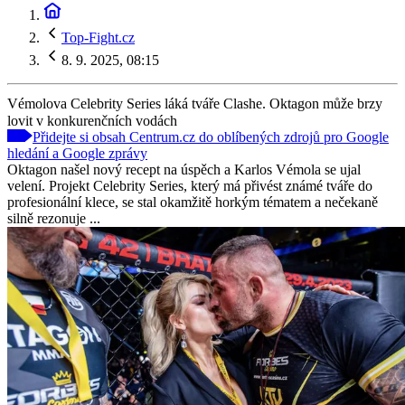
Top-Fight.cz
8. 9. 2025, 08:15
Vémolova Celebrity Series láká tváře Clashe. Oktagon může brzy
lovit v konkurenčních vodách
Přidejte si obsah Centrum.cz do oblíbených zdrojů pro Google
hledání a Google zprávy
Oktagon našel nový recept na úspěch a Karlos Vémola se ujal
velení. Projekt Celebrity Series, který má přivést známé tváře do
profesionální klece, se stal okamžitě horkým tématem a nečekaně
silně rezonuje ...