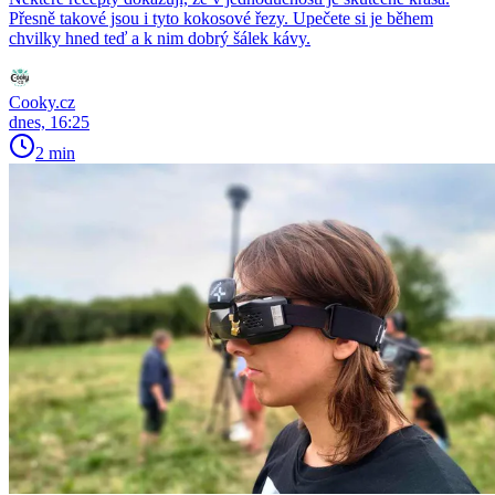
Přesně takové jsou i tyto kokosové řezy. Upečete si je během
chvilky hned teď a k nim dobrý šálek kávy.
Cooky.cz
dnes, 16:25
2 min