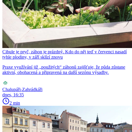
Cibule je pryč, záhon je prázdný. Kdo do něj teď v červenci nasadí
tyhle plodiny, v září sklízí znovu
Praxe využívání již „použitých“ záhonů zajišťuje, že půda zůstane
aktivní, obohacená a připravená na další sezónu výsadby.
Chalupáři-Zahrádkáři
dnes, 16:35
2 min