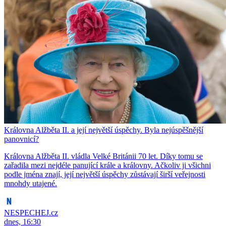
Královna Alžběta II. a její největší úspěchy. Byla nejúspěšnější
panovnicí?
Královna Alžběta II. vládla Velké Británii 70 let. Díky tomu se
zařadila mezi nejdéle panující krále a královny. Ačkoliv ji všichni
podle jména znají, její největší úspěchy zůstávají širší veřejnosti
mnohdy utajené.
NESPECHEJ.cz
dnes, 16:30