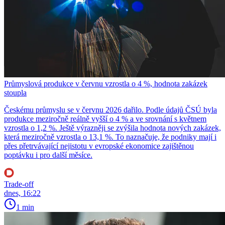
Průmyslová produkce v červnu vzrostla o 4 %, hodnota zakázek
stoupla
Českému průmyslu se v červnu 2026 dařilo. Podle údajů ČSÚ byla
produkce meziročně reálně vyšší o 4 % a ve srovnání s květnem
vzrostla o 1,2 %. Ještě výrazněji se zvýšila hodnota nových zakázek,
která meziročně vzrostla o 13,1 %. To naznačuje, že podniky mají i
přes přetrvávající nejistotu v evropské ekonomice zajištěnou
poptávku i pro další měsíce.
Trade-off
dnes, 16:22
1 min