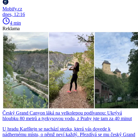
Mobify.cz
dnes, 12:16
4 min
Reklama
Český Grand Canyon láká na velkolepou podívanou: Ukrývá
hloubku 80 metrů a tyrkysovou vodu, z Prahy jste tam za 40 minut
U hradu Karlštejn se nachází stezka, která vás dovede k
nádhernému místu, o němž neví každý. Přezdívá se mu český Grand