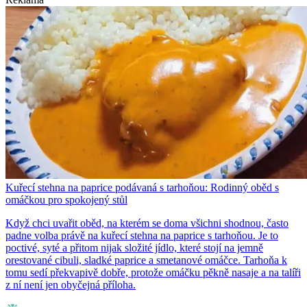
Kuřecí stehna na paprice podávaná s tarhoňou: Rodinný oběd s
omáčkou pro spokojený stůl
Když chci uvařit oběd, na kterém se doma všichni shodnou, často
padne volba právě na kuřecí stehna na paprice s tarhoňou. Je to
poctivé, syté a přitom nijak složité jídlo, které stojí na jemně
orestované cibuli, sladké paprice a smetanové omáčce. Tarhoňa k
tomu sedí překvapivě dobře, protože omáčku pěkně nasaje a na talíři
z ní není jen obyčejná příloha.