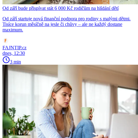
Od září bude přispívat stát 6 000 Kč rodičům na hlídání dětí
Od září startuje nová finanční podpora pro rodiny s malými dětmi.
Tisíce korun měsíčně na jesle či chůvy – ale ne každý dostane
maximum.
FAJNTIP.cz
dnes, 12:30
3 min