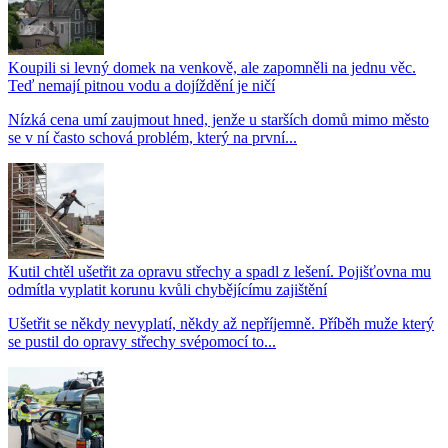
Koupili si levný domek na venkově, ale zapomněli na jednu věc.
Teď nemají pitnou vodu a dojíždění je ničí
Nízká cena umí zaujmout hned, jenže u starších domů mimo město
se v ní často schová problém, který na první...
Kutil chtěl ušetřit za opravu střechy a spadl z lešení. Pojišťovna mu
odmítla vyplatit korunu kvůli chybějícímu zajištění
Ušetřit se někdy nevyplatí, někdy až nepříjemně. Příběh muže který
se pustil do opravy střechy svépomocí to...