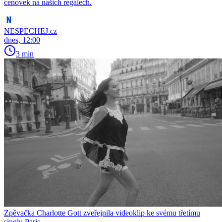
cenovek na našich regálech.
NESPECHEJ.cz
dnes, 12:00
3 min
Zpěvačka Charlotte Gott zveřejnila videoklip ke svému třetímu
singlu Paris