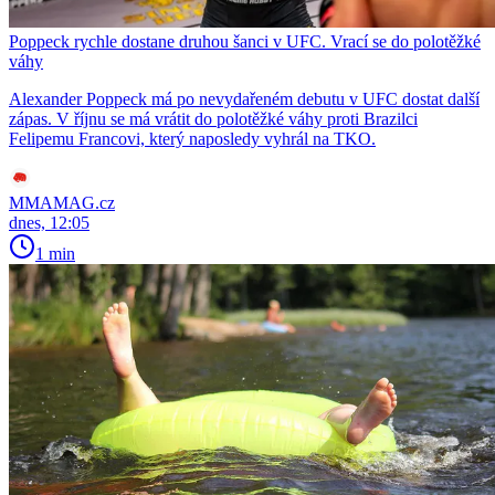
Poppeck rychle dostane druhou šanci v UFC. Vrací se do polotěžké
váhy
Alexander Poppeck má po nevydařeném debutu v UFC dostat další
zápas. V říjnu se má vrátit do polotěžké váhy proti Brazilci
Felipemu Francovi, který naposledy vyhrál na TKO.
MMAMAG.cz
dnes, 12:05
1 min