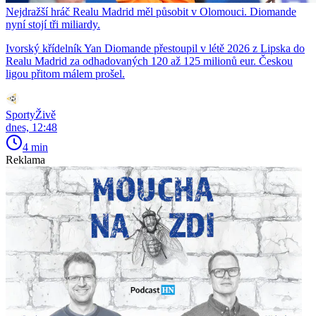
Nejdražší hráč Realu Madrid měl působit v Olomouci. Diomande
nyní stojí tři miliardy.
Ivorský křídelník Yan Diomande přestoupil v létě 2026 z Lipska do
Realu Madrid za odhadovaných 120 až 125 milionů eur. Českou
ligou přitom málem prošel.
SportyŽivě
dnes, 12:48
4 min
Reklama