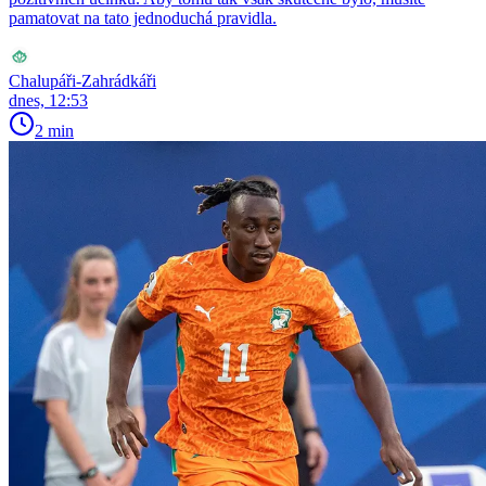
pamatovat na tato jednoduchá pravidla.
Chalupáři-Zahrádkáři
dnes, 12:53
2 min