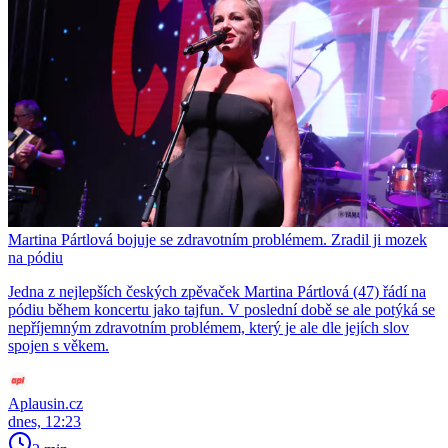
Martina Pártlová bojuje se zdravotním problémem. Zradil ji mozek
na pódiu
Jedna z nejlepších českých zpěvaček Martina Pártlová (47) řádí na
pódiu během koncertu jako tajfun. V poslední době se ale potýká se
nepříjemným zdravotním problémem, který je ale dle jejích slov
spojen s věkem.
Aplausin.cz
dnes, 12:23