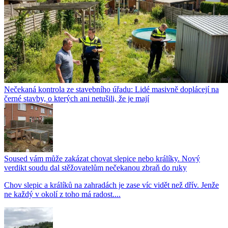
Nečekaná kontrola ze stavebního úřadu: Lidé masivně doplácejí na
černé stavby, o kterých ani netušili, že je mají
Soused vám může zakázat chovat slepice nebo králíky. Nový
verdikt soudu dal stěžovatelům nečekanou zbraň do ruky
Chov slepic a králíků na zahradách je zase víc vidět než dřív. Jenže
ne každý v okolí z toho má radost....