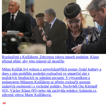
Rozloučení s Knížákem: Zdrcenou vdovu museli podpírat, Klaus
přiznal přání, aby jeho trápení už skončilo
Milan Knížák byl jednou z nejsvéráznějších postav české kultury a
dnes s ním proběhlo poslední rozloučení ve smuteční síni v
pražských Strašnicích se státními poctami. S výtvarníkem a
pedagogem Milanem Knížákem se přijelo rozloučit spoustu
známých osobností i z vrcholné politiky. Nechyběl Oto Klempíř
(63), Václav Klaus (85) nebo jak zachytila redakce Aplausin.cz,
zdrcená vdova Marie Knížáková.