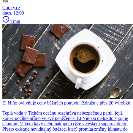
Cooky.cz
dnes, 12:00
4 min
El Niño ovlivňuje ceny běžných potravin. Zdražuje přes 20 výrobků
Teplá voda v Tichém oceánu rozehrává nebezpečnou partii, jejíž
konec pocítíte přímo ve své peněžence. El Niño si málokdo spojuje
s ranním šálkem kávy nebo nákupem rýže v českém supermarketu.
Přesto existuje neviditelný řetězec, který promítá změny klimatu do