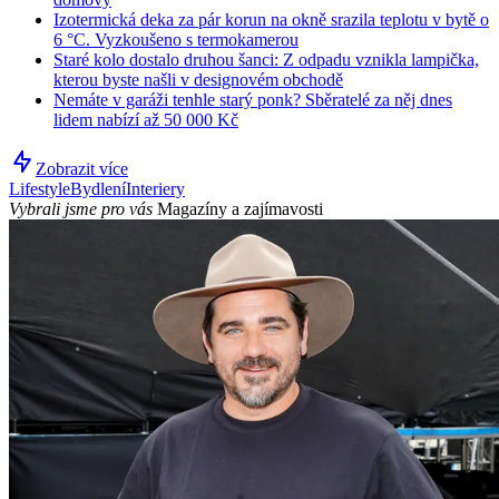
Izotermická deka za pár korun na okně srazila teplotu v bytě o
6 °C. Vyzkoušeno s termokamerou
Staré kolo dostalo druhou šanci: Z odpadu vznikla lampička,
kterou byste našli v designovém obchodě
Nemáte v garáži tenhle starý ponk? Sběratelé za něj dnes
lidem nabízí až 50 000 Kč
Zobrazit více
Lifestyle
Bydlení
Interiery
Vybrali jsme pro vás
Magazíny a zajímavosti