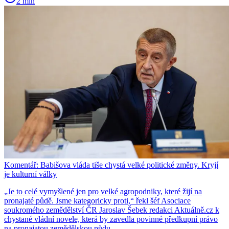
2 min
Komentář: Babišova vláda tiše chystá velké politické změny. Kryjí
je kulturní války
„Je to celé vymyšlené jen pro velké agropodniky, které žijí na
pronajaté půdě. Jsme kategoricky proti,“ řekl šéf Asociace
soukromého zemědělství ČR Jaroslav Šebek redakci Aktuálně.cz k
chystané vládní novele, která by zavedla povinné předkupní právo
na pronajatou zemědělskou půdu.