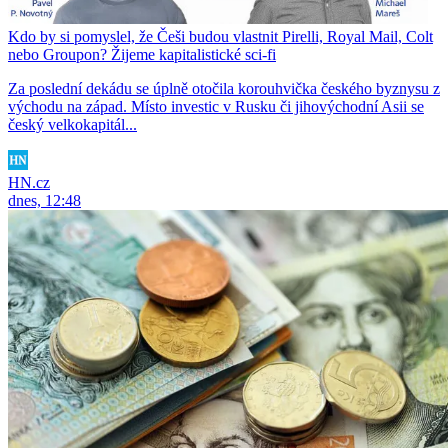
Kdo by si pomyslel, že Češi budou vlastnit Pirelli, Royal Mail, Colt
nebo Groupon? Žijeme kapitalistické sci-fi
Za poslední dekádu se úplně otočila korouhvička českého byznysu z
východu na západ. Místo investic v Rusku či jihovýchodní Asii se
český velkokapitál...
HN.cz
dnes, 12:48