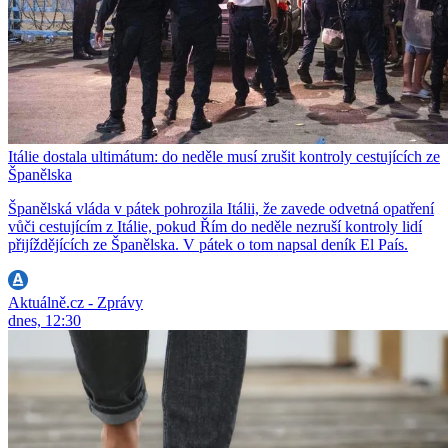
Itálie dostala ultimátum: do neděle musí zrušit kontroly cestujících ze
Španělska
Španělská vláda v pátek pohrozila Itálii, že zavede odvetná opatření
vůči cestujícím z Itálie, pokud Řím do neděle nezruší kontroly lidí
přijíždějících ze Španělska. V pátek o tom napsal deník El País.
Aktuálně.cz - Zprávy
dnes, 12:30