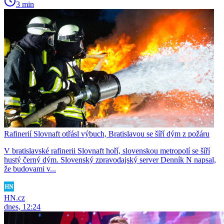
3 min
Rafinerií Slovnaft otřásl výbuch, Bratislavou se šíří dým z požáru
V bratislavské rafinerii Slovnaft hoří, slovenskou metropolí se šíří
hustý černý dým. Slovenský zpravodajský server Denník N napsal,
že budovami v...
HN.cz
dnes, 12:24