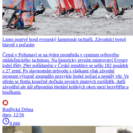
Lipno poprvé hostí evropský šampionát jachtařů. Závodníci bojují
hlavně s počasím
Černá v Pošumaví se na týden proměnila v centrum světového
mládežnického jachtingu. Na historicky prvním mistrovství Evropy
lodní třídy 29er pořádaném v České republice se sešlo 182 posádek
z 27 zemí. Po slavnostním průvodu s vlajkami však závodní
program výrazně zpomalilo nezvykle horké počasí a nestálý vítr. Ve
středu se flotila konečně dočkala prvních platných rozjížděk, další
závodění ale dál připomíná hledání krátkých oken mezi bezvětřím a
bouřkami.
Budějcká Drbna
dnes, 12:56
4 min