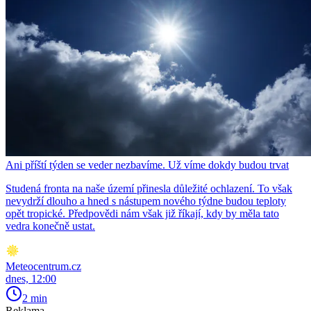
Ani příští týden se veder nezbavíme. Už víme dokdy budou trvat
Studená fronta na naše území přinesla důležité ochlazení. To však
nevydrží dlouho a hned s nástupem nového týdne budou teploty
opět tropické. Předpovědi nám však již říkají, kdy by měla tato
vedra konečně ustat.
Meteocentrum.cz
dnes, 12:00
2 min
Reklama