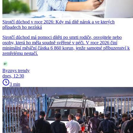
Sirotčí důchod v roce 2026: Kdy má dítě nárok a ve kterých
případech ho nezíská
Sirotčí důchod má pomoci dítěti po smrti rodiče, osvojitele nebo
osoby, která ho měla soudně svěřené v péči. V roce 2026 činí
minimální měsíční částka 6 860 korun, jenže samotné příbuzenství k
zemřelému nestačí.
Byznys trendy
dnes, 12:30
3 min