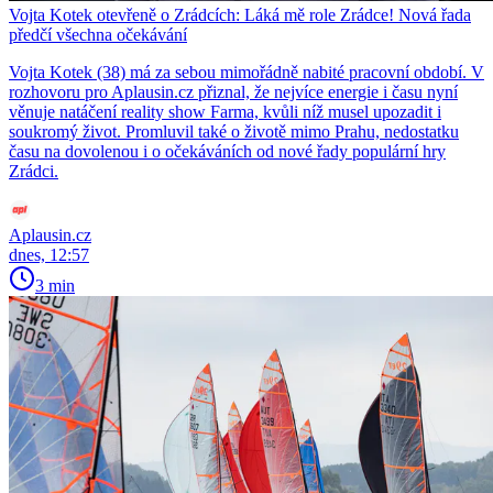
Vojta Kotek otevřeně o Zrádcích: Láká mě role Zrádce! Nová řada
předčí všechna očekávání
Vojta Kotek (38) má za sebou mimořádně nabité pracovní období. V
rozhovoru pro Aplausin.cz přiznal, že nejvíce energie i času nyní
věnuje natáčení reality show Farma, kvůli níž musel upozadit i
soukromý život. Promluvil také o životě mimo Prahu, nedostatku
času na dovolenou i o očekáváních od nové řady populární hry
Zrádci.
Aplausin.cz
dnes, 12:57
3 min