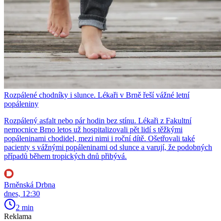
Rozpálené chodníky i slunce. Lékaři v Brně řeší vážné letní
popáleniny
Rozpálený asfalt nebo pár hodin bez stínu. Lékaři z Fakultní
nemocnice Brno letos už hospitalizovali pět lidí s těžkými
popáleninami chodidel, mezi nimi i roční dítě. Ošetřovali také
pacienty s vážnými popáleninami od slunce a varují, že podobných
případů během tropických dnů přibývá.
Brněnská Drbna
dnes, 12:30
2 min
Reklama