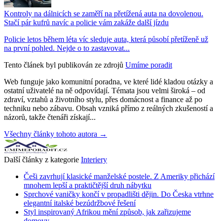
Kontroly na dálnicích se zaměří na přetížená auta na dovolenou.
Stačí pár kufrů navíc a policie vám zakáže další jízdu
Policie letos během léta víc sleduje auta, která působí přetíženě už
na první pohled. Nejde o to zastavovat...
Tento článek byl publikován ze zdrojů
Umíme poradit
Web funguje jako komunitní poradna, ve které lidé kladou otázky a
ostatní uživatelé na ně odpovídají. Témata jsou velmi široká – od
zdraví, vztahů a životního stylu, přes domácnost a finance až po
techniku nebo zábavu. Obsah vzniká přímo z reálných zkušeností a
názorů, takže čtenáři získají...
Všechny články tohoto autora →
Další články z kategorie
Interiery
Češi zavrhují klasické manželské postele. Z Ameriky přichází
mnohem lepší a praktičtější druh nábytku
Sprchové vaničky končí v propadlišti dějin. Do Česka vtrhne
elegantní italské bezúdržbové řešení
Styl inspirovaný Afrikou mění způsob, jak zařizujeme
domovy