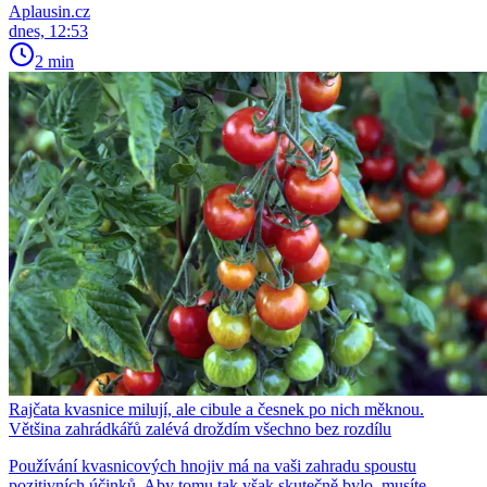
Aplausin.cz
dnes, 12:53
2 min
Rajčata kvasnice milují, ale cibule a česnek po nich měknou.
Většina zahrádkářů zalévá droždím všechno bez rozdílu
Používání kvasnicových hnojiv má na vaši zahradu spoustu
pozitivních účinků. Aby tomu tak však skutečně bylo, musíte