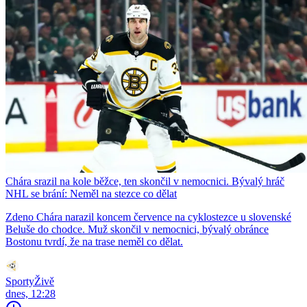
Chára srazil na kole běžce, ten skončil v nemocnici. Bývalý hráč
NHL se brání: Neměl na stezce co dělat
Zdeno Chára narazil koncem července na cyklostezce u slovenské
Beluše do chodce. Muž skončil v nemocnici, bývalý obránce
Bostonu tvrdí, že na trase neměl co dělat.
SportyŽivě
dnes, 12:28