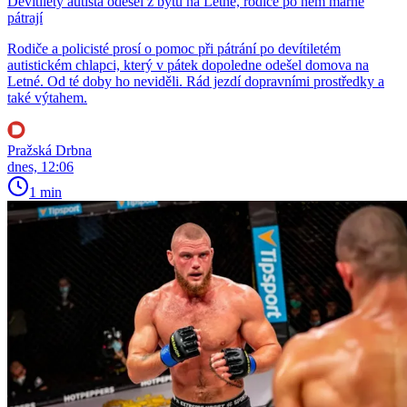
Devítiletý autista odešel z bytu na Letné, rodiče po něm marně
pátrají
Rodiče a policisté prosí o pomoc při pátrání po devítiletém
autistickém chlapci, který v pátek dopoledne odešel domova na
Letné. Od té doby ho neviděli. Rád jezdí dopravními prostředky a
také výtahem.
Pražská Drbna
dnes, 12:06
1 min