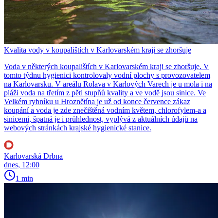
Kvalita vody v koupalištích v Karlovarském kraji se zhoršuje
Voda v některých koupalištích v Karlovarském kraji se zhoršuje. V
tomto týdnu hygienici kontrolovaly vodní plochy s provozovatelem
na Karlovarsku. V areálu Rolava v Karlových Varech je u mola i na
pláži voda na třetím z pěti stupňů kvality a ve vodě jsou sinice. Ve
Velkém rybníku u Hroznětína je už od konce července zákaz
koupání a voda je zde znečištěná vodním květem, chlorofylem-a a
sinicemi, špatná je i průhlednost, vyplývá z aktuálních údajů na
webových stránkách krajské hygienické stanice.
Karlovarská Drbna
dnes, 12:00
1 min