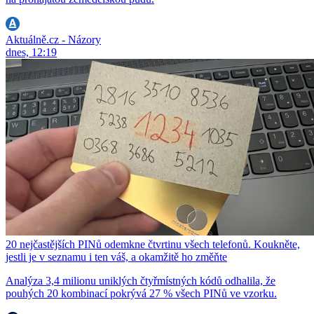
Aktuálně.cz - Názory
dnes, 12:19
20 nejčastějších PINů odemkne čtvrtinu všech telefonů. Koukněte,
jestli je v seznamu i ten váš, a okamžitě ho změňte
Analýza 3,4 milionu uniklých čtyřmístných kódů odhalila, že
pouhých 20 kombinací pokrývá 27 % všech PINů ve vzorku.