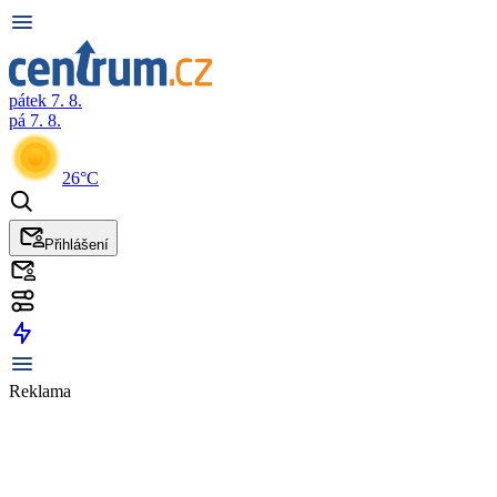
pátek 7. 8.
pá 7. 8.
26°C
Přihlášení
Reklama