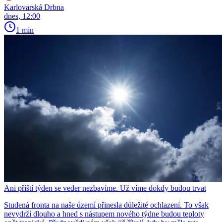
Karlovarská Drbna
dnes, 12:00
1 min
Ani příští týden se veder nezbavíme. Už víme dokdy budou trvat
Studená fronta na naše území přinesla důležité ochlazení. To však
nevydrží dlouho a hned s nástupem nového týdne budou teploty