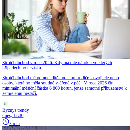
Sirotčí důchod v roce 2026: Kdy má dítě nárok a ve kterých
případech ho nezíská
Sirotčí důchod má pomoci dítěti po smrti rodiče, osvojitele nebo
osoby, která ho měla soudně svěřené v péči. V roce 2026 činí
minimální měsíční částka 6 860 korun, jenže samotné příbuzenství k
zemřelému nestačí.
Byznys trendy
dnes, 12:30
3 min