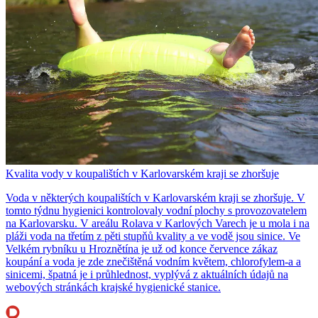
Kvalita vody v koupalištích v Karlovarském kraji se zhoršuje
Voda v některých koupalištích v Karlovarském kraji se zhoršuje. V
tomto týdnu hygienici kontrolovaly vodní plochy s provozovatelem
na Karlovarsku. V areálu Rolava v Karlových Varech je u mola i na
pláži voda na třetím z pěti stupňů kvality a ve vodě jsou sinice. Ve
Velkém rybníku u Hroznětína je už od konce července zákaz
koupání a voda je zde znečištěná vodním květem, chlorofylem-a a
sinicemi, špatná je i průhlednost, vyplývá z aktuálních údajů na
webových stránkách krajské hygienické stanice.