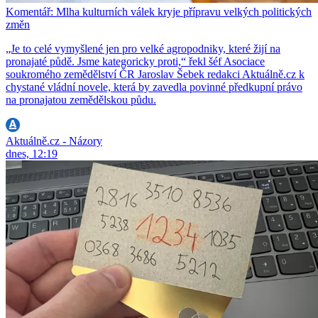
Komentář: Mlha kulturních válek kryje přípravu velkých politických
změn
„Je to celé vymyšlené jen pro velké agropodniky, které žijí na
pronajaté půdě. Jsme kategoricky proti,“ řekl šéf Asociace
soukromého zemědělství ČR Jaroslav Šebek redakci Aktuálně.cz k
chystané vládní novele, která by zavedla povinné předkupní právo
na pronajatou zemědělskou půdu.
Aktuálně.cz - Názory
dnes, 12:19