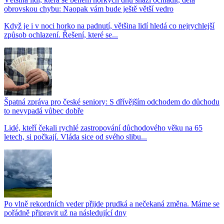
obrovskou chybu: Naopak vám bude ještě větší vedro
Když je i v noci horko na padnutí, většina lidí hledá co nejrychlejší
způsob ochlazení. Řešení, které se...
Špatná zpráva pro české seniory: S dřívějším odchodem do důchodu
to nevypadá vůbec dobře
Lidé, kteří čekali rychlé zastropování důchodového věku na 65
letech, si počkají. Vláda sice od svého slibu...
Po vlně rekordních veder přijde prudká a nečekaná změna. Máme se
pořádně připravit už na následující dny