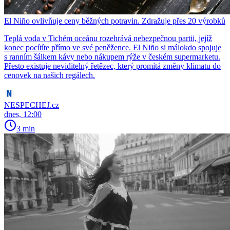
El Niño ovlivňuje ceny běžných potravin. Zdražuje přes 20 výrobků
Teplá voda v Tichém oceánu rozehrává nebezpečnou partii, jejíž
konec pocítíte přímo ve své peněžence. El Niño si málokdo spojuje
s ranním šálkem kávy nebo nákupem rýže v českém supermarketu.
Přesto existuje neviditelný řetězec, který promítá změny klimatu do
cenovek na našich regálech.
NESPECHEJ.cz
dnes, 12:00
3 min