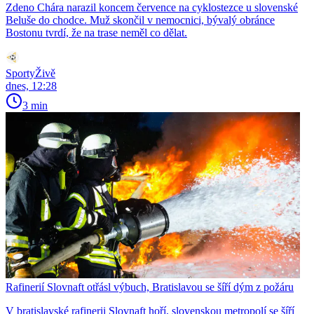
Zdeno Chára narazil koncem července na cyklostezce u slovenské
Beluše do chodce. Muž skončil v nemocnici, bývalý obránce
Bostonu tvrdí, že na trase neměl co dělat.
SportyŽivě
dnes, 12:28
3 min
Rafinerií Slovnaft otřásl výbuch, Bratislavou se šíří dým z požáru
V bratislavské rafinerii Slovnaft hoří, slovenskou metropolí se šíří