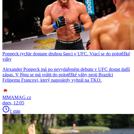
Poppeck rychle dostane druhou šanci v UFC. Vrací se do polotěžké
váhy
Alexander Poppeck má po nevydařeném debutu v UFC dostat další
zápas. V říjnu se má vrátit do polotěžké váhy proti Brazilci
Felipemu Francovi, který naposledy vyhrál na TKO.
MMAMAG.cz
dnes, 12:05
1 min