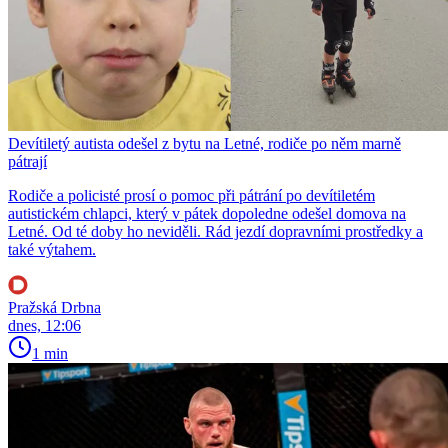
Devítiletý autista odešel z bytu na Letné, rodiče po něm marně
pátrají
Rodiče a policisté prosí o pomoc při pátrání po devítiletém
autistickém chlapci, který v pátek dopoledne odešel domova na
Letné. Od té doby ho neviděli. Rád jezdí dopravními prostředky a
také výtahem.
Pražská Drbna
dnes, 12:06
1 min