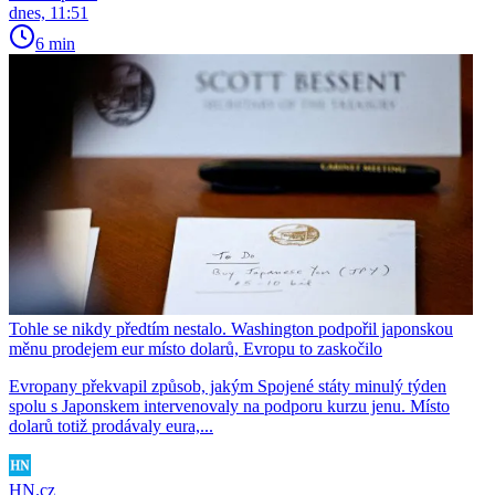
dnes, 11:51
6 min
Tohle se nikdy předtím nestalo. Washington podpořil japonskou
měnu prodejem eur místo dolarů, Evropu to zaskočilo
Evropany překvapil způsob, jakým Spojené státy minulý týden
spolu s Japonskem intervenovaly na podporu kurzu jenu. Místo
dolarů totiž prodávaly eura,...
HN.cz