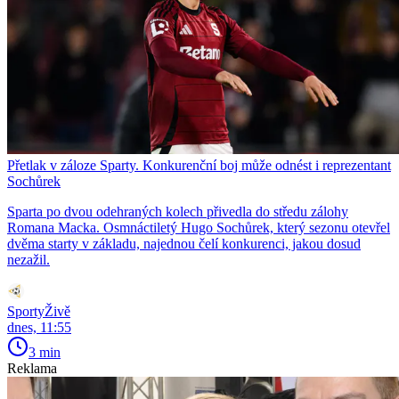
Přetlak v záloze Sparty. Konkurenční boj může odnést i reprezentant
Sochůrek
Sparta po dvou odehraných kolech přivedla do středu zálohy
Romana Macka. Osmnáctiletý Hugo Sochůrek, který sezonu otevřel
dvěma starty v základu, najednou čelí konkurenci, jakou dosud
nezažil.
SportyŽivě
dnes, 11:55
3 min
Reklama