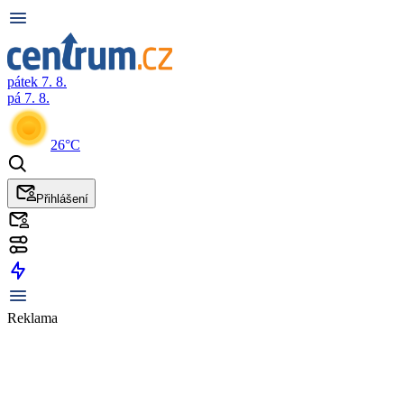
pátek 7. 8.
pá 7. 8.
26°C
Přihlášení
Reklama