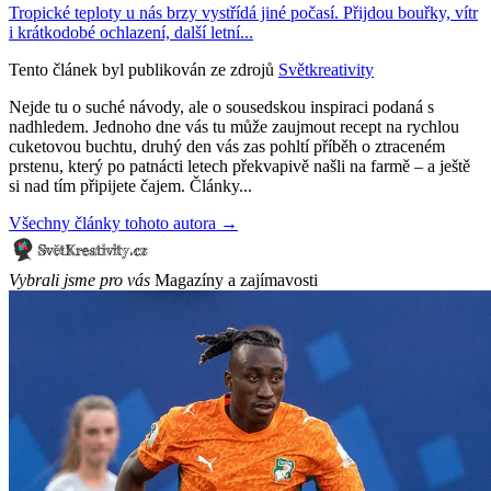
Tropické teploty u nás brzy vystřídá jiné počasí. Přijdou bouřky, vítr
i krátkodobé ochlazení, další letní...
Tento článek byl publikován ze zdrojů
Světkreativity
Nejde tu o suché návody, ale o sousedskou inspiraci podaná s
nadhledem. Jednoho dne vás tu může zaujmout recept na rychlou
cuketovou buchtu, druhý den vás zas pohltí příběh o ztraceném
prstenu, který po patnácti letech překvapivě našli na farmě – a ještě
si nad tím připijete čajem. Články...
Všechny články tohoto autora →
Vybrali jsme pro vás
Magazíny a zajímavosti