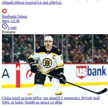
případů během tropických dnů přibývá.
Brněnská Drbna
dnes, 12:30
2 min
Reklama
Chára srazil na kole běžce, ten skončil v nemocnici. Bývalý hráč
NHL se brání: Neměl na stezce co dělat