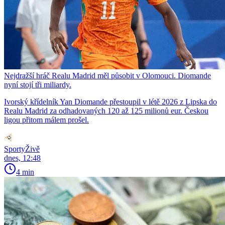
Nejdražší hráč Realu Madrid měl působit v Olomouci. Diomande
nyní stojí tři miliardy.
Ivorský křídelník Yan Diomande přestoupil v létě 2026 z Lipska do
Realu Madrid za odhadovaných 120 až 125 milionů eur. Českou
ligou přitom málem prošel.
SportyŽivě
dnes, 12:48
4 min