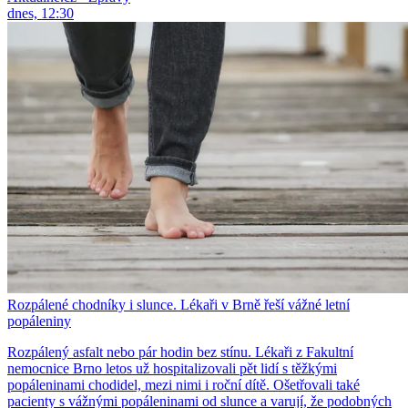
dnes, 12:30
Rozpálené chodníky i slunce. Lékaři v Brně řeší vážné letní
popáleniny
Rozpálený asfalt nebo pár hodin bez stínu. Lékaři z Fakultní
nemocnice Brno letos už hospitalizovali pět lidí s těžkými
popáleninami chodidel, mezi nimi i roční dítě. Ošetřovali také
pacienty s vážnými popáleninami od slunce a varují, že podobných