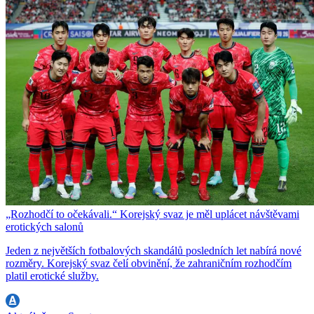
„Rozhodčí to očekávali.“ Korejský svaz je měl uplácet návštěvami
erotických salonů
Jeden z největších fotbalových skandálů posledních let nabírá nové
rozměry. Korejský svaz čelí obvinění, že zahraničním rozhodčím
platil erotické služby.