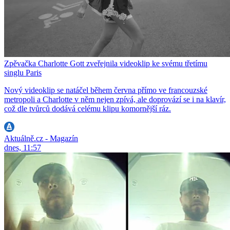
Zpěvačka Charlotte Gott zveřejnila videoklip ke svému třetímu
singlu Paris
Nový videoklip se natáčel během června přímo ve francouzské
metropoli a Charlotte v něm nejen zpívá, ale doprovází se i na klavír,
což dle tvůrců dodává celému klipu komornější ráz.
Aktuálně.cz - Magazín
dnes, 11:57