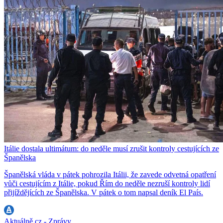
Itálie dostala ultimátum: do neděle musí zrušit kontroly cestujících ze
Španělska
Španělská vláda v pátek pohrozila Itálii, že zavede odvetná opatření
vůči cestujícím z Itálie, pokud Řím do neděle nezruší kontroly lidí
přijíždějících ze Španělska. V pátek o tom napsal deník El País.
Aktuálně.cz - Zprávy