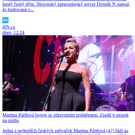
hustý černý dým. Slovenský zpravodajský server Denník N napsal,
že budovami v...
HN.cz
dnes, 12:24
Martina Pártlová bojuje se zdravotním problémem. Zradil ji mozek
na pódiu
Jedna z nejlepších českých zpěvaček Martina Pártlová (47) řádí na