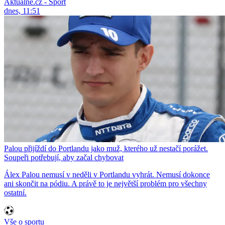
Aktuálně.cz - Sport
dnes, 11:51
Palou přijíždí do Portlandu jako muž, kterého už nestačí porážet.
Soupeři potřebují, aby začal chybovat
Álex Palou nemusí v neděli v Portlandu vyhrát. Nemusí dokonce
ani skončit na pódiu. A právě to je největší problém pro všechny
ostatní.
Vše o sportu