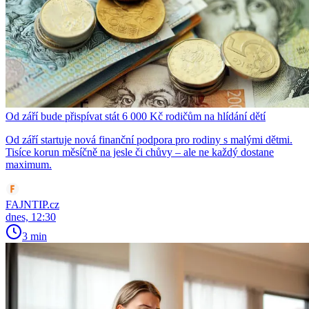
Od září bude přispívat stát 6 000 Kč rodičům na hlídání dětí
Od září startuje nová finanční podpora pro rodiny s malými dětmi.
Tisíce korun měsíčně na jesle či chůvy – ale ne každý dostane
maximum.
FAJNTIP.cz
dnes, 12:30
3 min