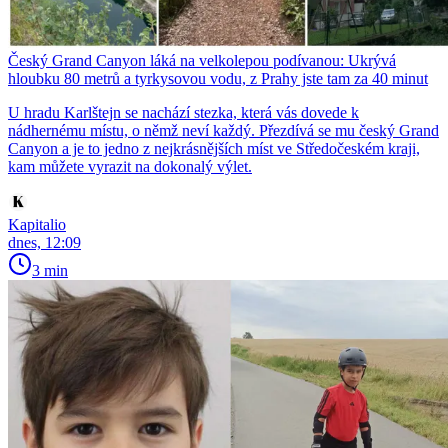
Český Grand Canyon láká na velkolepou podívanou: Ukrývá
hloubku 80 metrů a tyrkysovou vodu, z Prahy jste tam za 40 minut
U hradu Karlštejn se nachází stezka, která vás dovede k
nádhernému místu, o němž neví každý. Přezdívá se mu český Grand
Canyon a je to jedno z nejkrásnějších míst ve Středočeském kraji,
kam můžete vyrazit na dokonalý výlet.
Kapitalio
dnes, 12:09
3 min