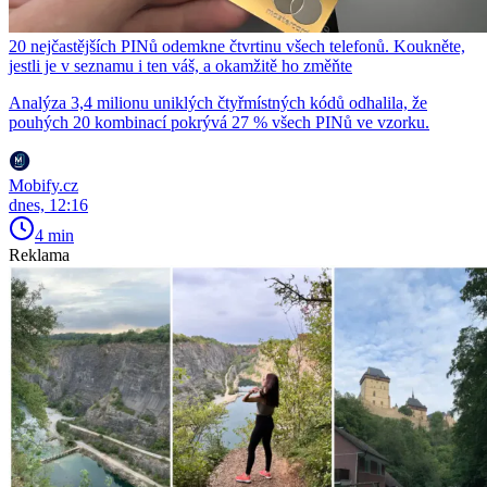
20 nejčastějších PINů odemkne čtvrtinu všech telefonů. Koukněte,
jestli je v seznamu i ten váš, a okamžitě ho změňte
Analýza 3,4 milionu uniklých čtyřmístných kódů odhalila, že
pouhých 20 kombinací pokrývá 27 % všech PINů ve vzorku.
Mobify.cz
dnes, 12:16
4 min
Reklama