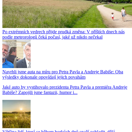
Po extrémních vedrech přijde prudká změna: V příštích dnech nás
podle meteorologů čeká počasí, jaké už nikdo nečekal
Navrhli jsme auta na míru pro Petra Pavla a Andreje Babiše: Oba
výsledky dokonale opovídají jejich povahám
Jaké auto by vystihovalo prezidenta Petra Pavla a premiéra Andreje
Babiše? Zapojili jsme fantazii, humor i...
Většina lidí, která se během horkých dnů snaží ochladit, dělá