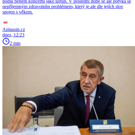
pódiu během koncertu jako tajfun. V poslední době se ale potýká se
nepříjemným zdravotním problémem, který je ale dle jejích slov
spojen s věkem.
Aplausin.cz
dnes, 12:23
2 min