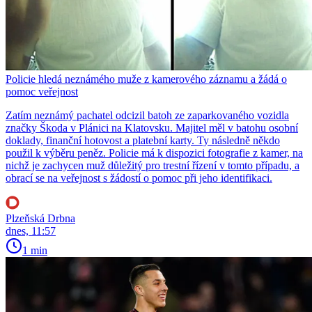
Policie hledá neznámého muže z kamerového záznamu a žádá o
pomoc veřejnost
Zatím neznámý pachatel odcizil batoh ze zaparkovaného vozidla
značky Škoda v Plánici na Klatovsku. Majitel měl v batohu osobní
doklady, finanční hotovost a platební karty. Ty následně někdo
použil k výběru peněz. Policie má k dispozici fotografie z kamer, na
nichž je zachycen muž důležitý pro trestní řízení v tomto případu, a
obrací se na veřejnost s žádostí o pomoc při jeho identifikaci.
Plzeňská Drbna
dnes, 11:57
1 min