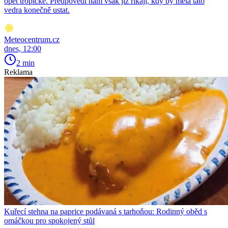
opět tropické. Předpovědi nám však již říkají, kdy by měla tato
vedra konečně ustat.
Meteocentrum.cz
dnes, 12:00
2 min
Reklama
Kuřecí stehna na paprice podávaná s tarhoňou: Rodinný oběd s
omáčkou pro spokojený stůl