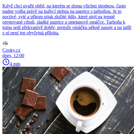
Když chci uvařit oběd, na kterém se doma všichni shodnou, často
padne volba právě na kuřecí stehna na paprice s tarhoňou. Je to
poctivé, syté a přitom nijak složité jídlo, které stojí na jemně
orestované cibuli, sladké paprice a smetanové omáčce. Tarhoňa k
tomu sedí překvapivě dobře, protože omáčku pěkně nasaje a na talíři
z ní není jen obyčejná příloha.
Cooky.cz
dnes, 12:00
4 min