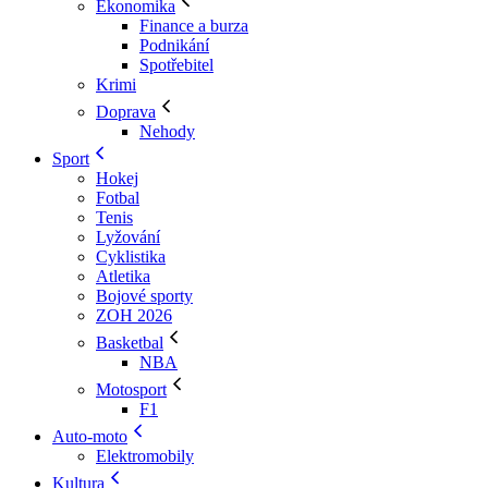
Ekonomika
Finance a burza
Podnikání
Spotřebitel
Krimi
Doprava
Nehody
Sport
Hokej
Fotbal
Tenis
Lyžování
Cyklistika
Atletika
Bojové sporty
ZOH 2026
Basketbal
NBA
Motosport
F1
Auto-moto
Elektromobily
Kultura