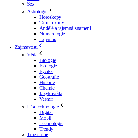
Sex
Astrologie
Horoskopy
Tarot a karty
Andělé a tajemná znamení
Numerologie
Tajemno
Zajímavosti
Věda
Biologie
Ekologie
Fyzika
Geografie
Historie
Chemie
Jazykověda
Vesmír
IT a technologie
Digital
Mobil
Technologie
Trendy
True crime