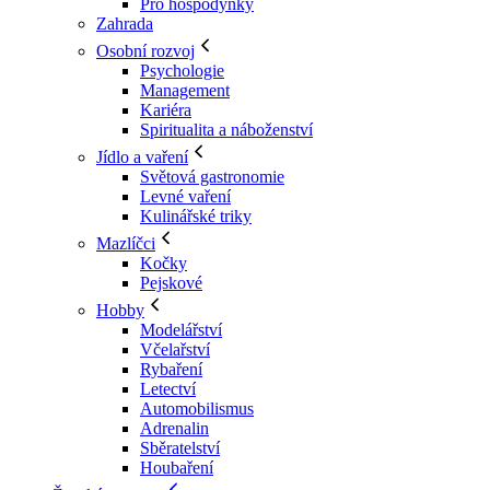
Pro hospodyňky
Zahrada
Osobní rozvoj
Psychologie
Management
Kariéra
Spiritualita a náboženství
Jídlo a vaření
Světová gastronomie
Levné vaření
Kulinářské triky
Mazlíčci
Kočky
Pejskové
Hobby
Modelářství
Včelařství
Rybaření
Letectví
Automobilismus
Adrenalin
Sběratelství
Houbaření