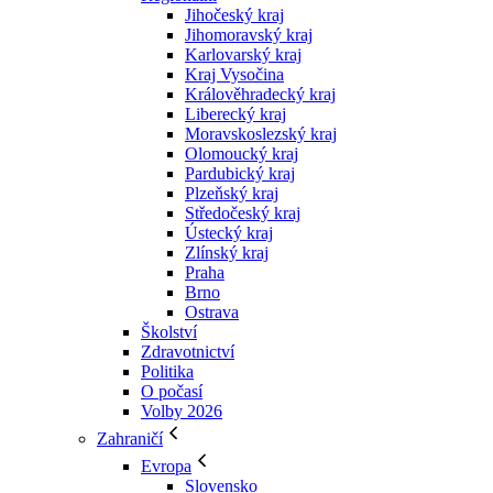
Jihočeský kraj
Jihomoravský kraj
Karlovarský kraj
Kraj Vysočina
Králověhradecký kraj
Liberecký kraj
Moravskoslezský kraj
Olomoucký kraj
Pardubický kraj
Plzeňský kraj
Středočeský kraj
Ústecký kraj
Zlínský kraj
Praha
Brno
Ostrava
Školství
Zdravotnictví
Politika
O počasí
Volby 2026
Zahraničí
Evropa
Slovensko