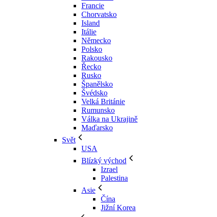
Francie
Chorvatsko
Island
Itálie
Německo
Polsko
Rakousko
Řecko
Rusko
Španělsko
Švédsko
Velká Británie
Rumunsko
Válka na Ukrajině
Maďarsko
Svět
USA
Blízký východ
Izrael
Palestina
Asie
Čína
Jižní Korea