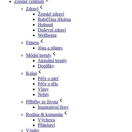
Ženské centrum
Zdraví
Ženské zdraví
Babiččina lékárna
Hubnutí
Duševní zdraví
Wellbeing
Fitness
Jóga a pilates
Módní trendy
Aktuální trendy
Doplňky
Krása
Péče o pleť
Péče o tělo
Vlasy
Nehty
Příběhy ze života
Inspirativní ženy
Rodina & komunita
Výchova
Přátelství
Vztahy