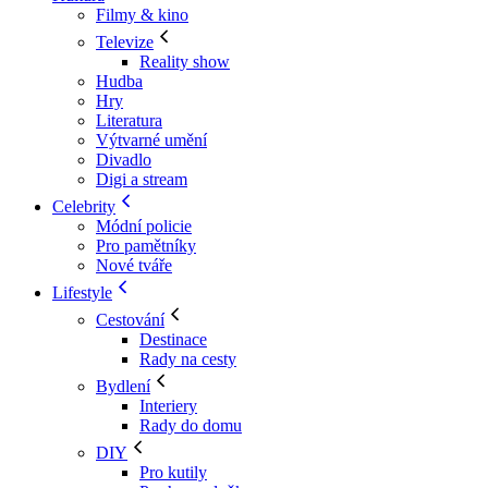
Filmy & kino
Televize
Reality show
Hudba
Hry
Literatura
Výtvarné umění
Divadlo
Digi a stream
Celebrity
Módní policie
Pro pamětníky
Nové tváře
Lifestyle
Cestování
Destinace
Rady na cesty
Bydlení
Interiery
Rady do domu
DIY
Pro kutily