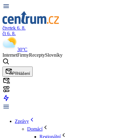
čtvrtek 6. 8.
čt 6. 8.
30°C
Internet
Firmy
Recepty
Slovníky
Přihlášení
Zprávy
Domácí
Regionální