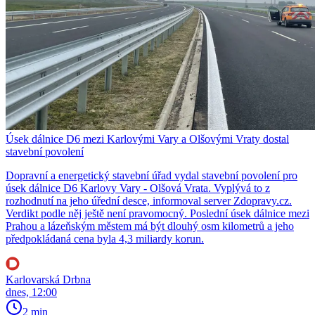
Úsek dálnice D6 mezi Karlovými Vary a Olšovými Vraty dostal
stavební povolení
Dopravní a energetický stavební úřad vydal stavební povolení pro
úsek dálnice D6 Karlovy Vary - Olšová Vrata. Vyplývá to z
rozhodnutí na jeho úřední desce, informoval server Zdopravy.cz.
Verdikt podle něj ještě není pravomocný. Poslední úsek dálnice mezi
Prahou a lázeňským městem má být dlouhý osm kilometrů a jeho
předpokládaná cena byla 4,3 miliardy korun.
Karlovarská Drbna
dnes, 12:00
2 min