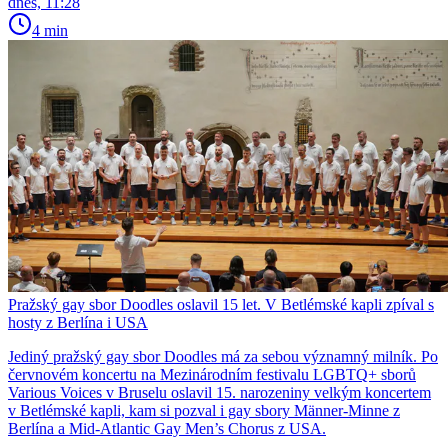
dnes, 11:28
4 min
Pražský gay sbor Doodles oslavil 15 let. V Betlémské kapli zpíval s
hosty z Berlína i USA
Jediný pražský gay sbor Doodles má za sebou významný milník. Po
červnovém koncertu na Mezinárodním festivalu LGBTQ+ sborů
Various Voices v Bruselu oslavil 15. narozeniny velkým koncertem
v Betlémské kapli, kam si pozval i gay sbory Männer-Minne z
Berlína a Mid-Atlantic Gay Men’s Chorus z USA.