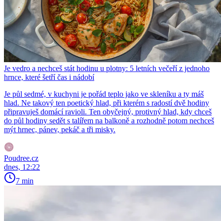
Je vedro a nechceš stát hodinu u plotny: 5 letních večeří z jednoho
hrnce, které šetří čas i nádobí
Je půl sedmé, v kuchyni je pořád teplo jako ve skleníku a ty máš
hlad. Ne takový ten poetický hlad, při kterém s radostí dvě hodiny
připravuješ domácí ravioli. Ten obyčejný, protivný hlad, kdy chceš
do půl hodiny sedět s talířem na balkoně a rozhodně potom nechceš
mýt hrnec, pánev, pekáč a tři misky.
Poudree.cz
dnes, 12:22
7 min