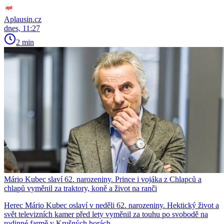
Aplausin.cz
dnes, 11:27
2 min
Mário Kubec slaví 62. narozeniny. Prince i vojáka z Chlapců a
chlapů vyměnil za traktory, koně a život na ranči
Herec Mário Kubec oslaví v neděli 62. narozeniny. Hektický život a
svět televizních kamer před lety vyměnil za touhu po svobodě na
rodinné farmě v Krušných horách.