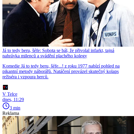
Já to tedy beru, šéfe: Sobota se bál, že přivolal infarkt, tajná
nahrávka milenců a svádění plachého kolegy
Komedie Já to tedy beru, šéfe...! z roku 1977 nabízí pohled na
pikantní metody náborářů. Natáčení provázel skutečný kolaps
režiséra i vzpoura herců.
V Telce
dnes, 11:29
3 min
Reklama