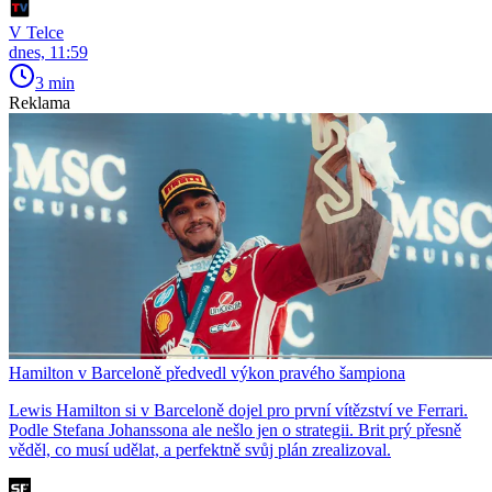
V Telce
dnes, 11:59
3 min
Reklama
Hamilton v Barceloně předvedl výkon pravého šampiona
Lewis Hamilton si v Barceloně dojel pro první vítězství ve Ferrari.
Podle Stefana Johanssona ale nešlo jen o strategii. Brit prý přesně
věděl, co musí udělat, a perfektně svůj plán zrealizoval.