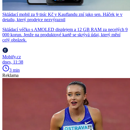
Skládací mobil za 9 tisíc Kč v Kauflandu zní jako sen. Háček je v
detailu, který prodejce nezvýraznil
Skládací véčko s AMOLED displejem a 12 GB RAM za necelých 9
000 korun. Jenže na produktové kartě se skrývá údaj, který mění
celý obrázek.
Mobify.cz
dnes, 11:38
3 min
Reklama