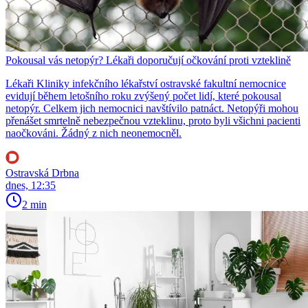
Pokousal vás netopýr? Lékaři doporučují očkování proti vzteklině
Lékaři Kliniky infekčního lékařství ostravské fakultní nemocnice
evidují během letošního roku zvýšený počet lidí, které pokousal
netopýr. Celkem jich nemocnici navštívilo patnáct. Netopýři mohou
přenášet smrtelně nebezpečnou vzteklinu, proto byli všichni pacienti
naočkováni. Žádný z nich neonemocněl.
Ostravská Drbna
dnes, 12:35
2 min