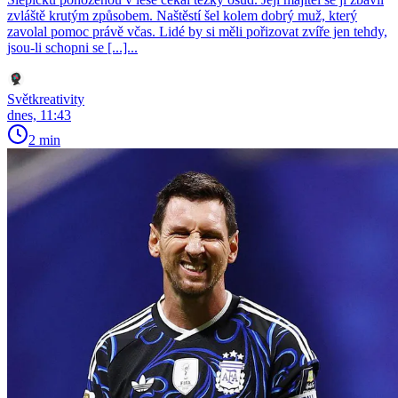
zvláště krutým způsobem. Naštěstí šel kolem dobrý muž, který
zavolal pomoc právě včas. Lidé by si měli pořizovat zvíře jen tehdy,
jsou-li schopni se [...]...
Světkreativity
dnes, 11:43
2 min