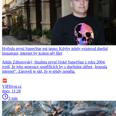
Hvězda první SuperStar má jasno: Kdyby tehdy existoval dnešní
Instagram, internet by kolem něj šílel
Julián Záhorovský, finalista první české SuperStar z roku 2004,
tvrdí, že jeho generace soutěžících by s dnešními sítěmi „bourala
internet“. Zároveň je rád, že je tehdy neměla.
VIPživot.cz
dnes, 11:28
3 min