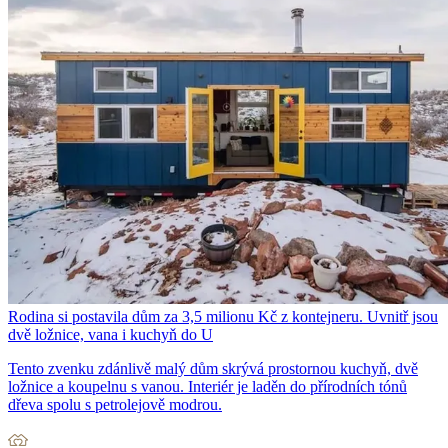
Rodina si postavila dům za 3,5 milionu Kč z kontejneru. Uvnitř jsou
dvě ložnice, vana i kuchyň do U
Tento zvenku zdánlivě malý dům skrývá prostornou kuchyň, dvě
ložnice a koupelnu s vanou. Interiér je laděn do přírodních tónů
dřeva spolu s petrolejově modrou.