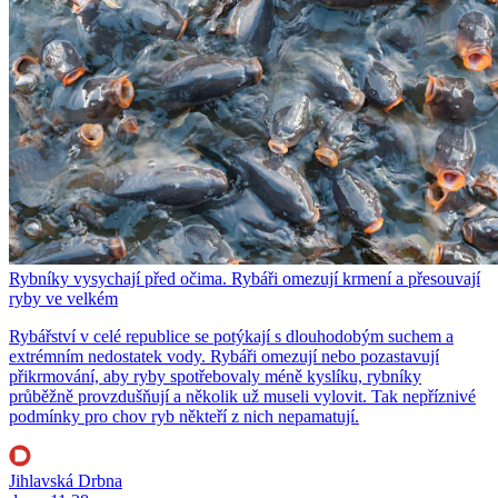
Rybníky vysychají před očima. Rybáři omezují krmení a přesouvají
ryby ve velkém
Rybářství v celé republice se potýkají s dlouhodobým suchem a
extrémním nedostatek vody. Rybáři omezují nebo pozastavují
přikrmování, aby ryby spotřebovaly méně kyslíku, rybníky
průběžně provzdušňují a několik už museli vylovit. Tak nepříznivé
podmínky pro chov ryb někteří z nich nepamatují.
Jihlavská Drbna