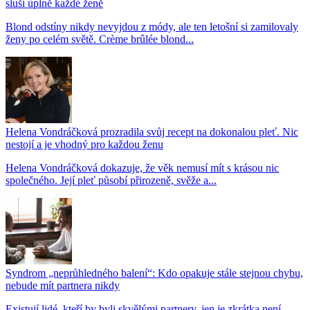
sluší úplně každé ženě
Blond odstíny nikdy nevyjdou z módy, ale ten letošní si zamilovaly
ženy po celém světě. Crème brûlée blond...
Helena Vondráčková prozradila svůj recept na dokonalou pleť. Nic
nestojí a je vhodný pro každou ženu
Helena Vondráčková dokazuje, že věk nemusí mít s krásou nic
společného. Její pleť působí přirozeně, svěže a...
Syndrom „neprůhledného balení“: Kdo opakuje stále stejnou chybu,
nebude mít partnera nikdy
Existují lidé, kteří by byli skvělými partnery, jen je zkrátka není