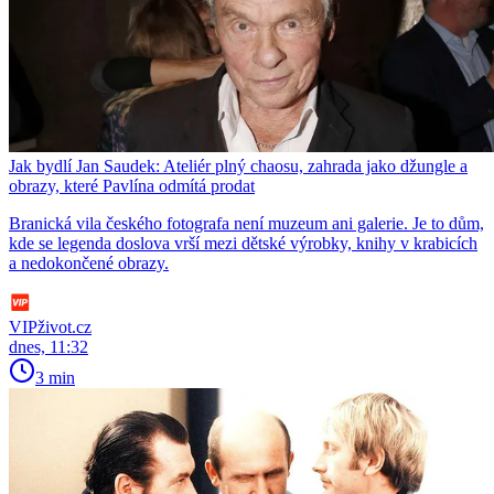
Jak bydlí Jan Saudek: Ateliér plný chaosu, zahrada jako džungle a
obrazy, které Pavlína odmítá prodat
Branická vila českého fotografa není muzeum ani galerie. Je to dům,
kde se legenda doslova vrší mezi dětské výrobky, knihy v krabicích
a nedokončené obrazy.
VIPživot.cz
dnes, 11:32
3 min