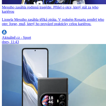
Messiho zasáhla rodinná tragédie. Přišel o otce, který stál za jeho
kariérou
Lionela Messiho zasáhla těžká ztráta. V rodném Rosariu zemřel jeho
otec Jorge, muž, který ho provázel prakticky celou kariérou.
Aktuálně.cz - Sport
dnes, 11:43