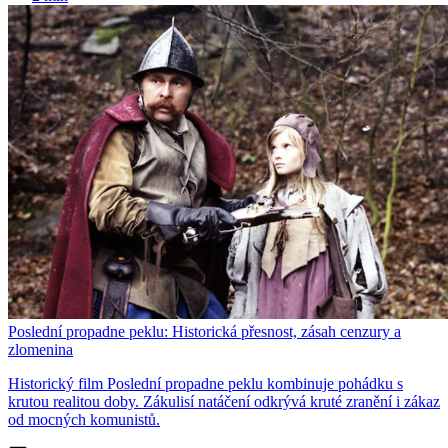
Poslední propadne peklu: Historická přesnost, zásah cenzury a
zlomenina
Historický film Poslední propadne peklu kombinuje pohádku s
krutou realitou doby. Zákulisí natáčení odkrývá kruté zranění i zákaz
od mocných komunistů.