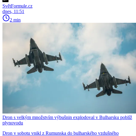
SvětFormule.cz
dnes, 11:51
2 min
Dron s velkým množstvím výbušnin explodoval v Bulharsku poblíž
plynovodu
Dron v sobotu vnikl z Rumunska do bulharského vzdušného