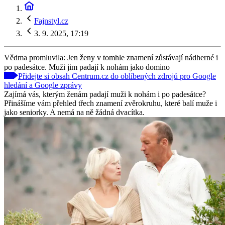
Fajnstyl.cz
3. 9. 2025, 17:19
Vědma promluvila: Jen ženy v tomhle znamení zůstávají nádherné i
po padesátce. Muži jim padají k nohám jako domino
Přidejte si obsah Centrum.cz do oblíbených zdrojů pro Google
hledání a Google zprávy
Zajímá vás, kterým ženám padají muži k nohám i po padesátce?
Přinášíme vám přehled třech znamení zvěrokruhu, které balí muže i
jako seniorky. A nemá na ně žádná dvacítka.