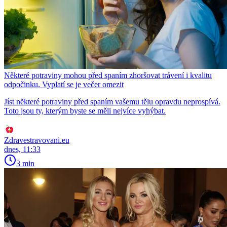
Některé potraviny mohou před spaním zhoršovat trávení i kvalitu
odpočinku. Vyplatí se je večer omezit
Jíst některé potraviny před spaním vašemu tělu opravdu neprospívá.
Toto jsou ty, kterým byste se měli nejvíce vyhýbat.
Zdravestravovani.eu
dnes, 11:33
3 min