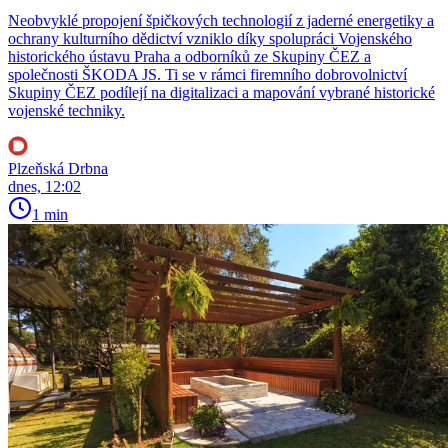
Neobvyklé propojení špičkových technologií z jaderné energetiky a
ochrany kulturního dědictví vzniklo díky spolupráci Vojenského
historického ústavu Praha a odborníků ze Skupiny ČEZ a
společnosti ŠKODA JS. Ti se v rámci firemního dobrovolnictví
Skupiny ČEZ podílejí na digitalizaci a mapování vybrané historické
vojenské techniky.
Plzeňská Drbna
dnes, 12:02
1 min