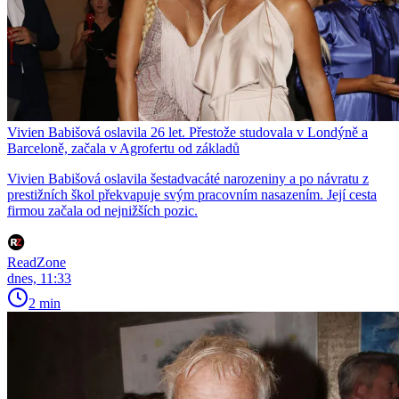
Vivien Babišová oslavila 26 let. Přestože studovala v Londýně a
Barceloně, začala v Agrofertu od základů
Vivien Babišová oslavila šestadvacáté narozeniny a po návratu z
prestižních škol překvapuje svým pracovním nasazením. Její cesta
firmou začala od nejnižších pozic.
ReadZone
dnes, 11:33
2 min