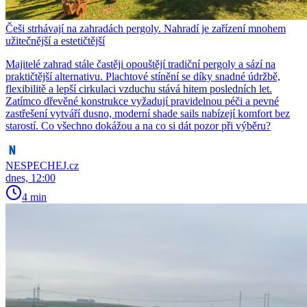
Češi strhávají na zahradách pergoly. Nahradí je zařízení mnohem
užitečnější a estetičtější
Majitelé zahrad stále častěji opouštějí tradiční pergoly a sází na
praktičtější alternativu. Plachtové stínění se díky snadné údržbě,
flexibilitě a lepší cirkulaci vzduchu stává hitem posledních let.
Zatímco dřevěné konstrukce vyžadují pravidelnou péči a pevné
zastřešení vytváří dusno, moderní shade sails nabízejí komfort bez
starostí. Co všechno dokážou a na co si dát pozor při výběru?
NESPECHEJ.cz
dnes, 12:00
4 min