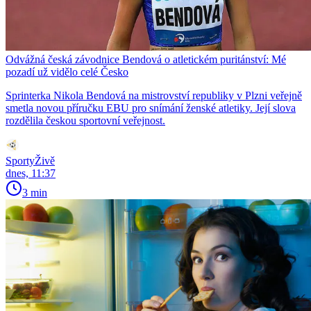
Odvážná česká závodnice Bendová o atletickém puritánství: Mé
pozadí už vidělo celé Česko
Sprinterka Nikola Bendová na mistrovství republiky v Plzni veřejně
smetla novou příručku EBU pro snímání ženské atletiky. Její slova
rozdělila českou sportovní veřejnost.
SportyŽivě
dnes, 11:37
3 min