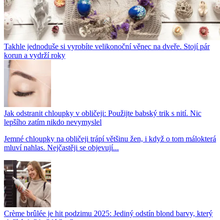
Takhle jednoduše si vyrobíte velikonoční věnec na dveře. Stojí pár
korun a vydrží roky
Jak odstranit chloupky v obličeji: Použijte babský trik s nití. Nic
lepšího zatím nikdo nevymyslel
Jemné chloupky na obličeji trápí většinu žen, i když o tom málokterá
mluví nahlas. Nejčastěji se objevují...
Crème brûlée je hit podzimu 2025: Jediný odstín blond barvy, který