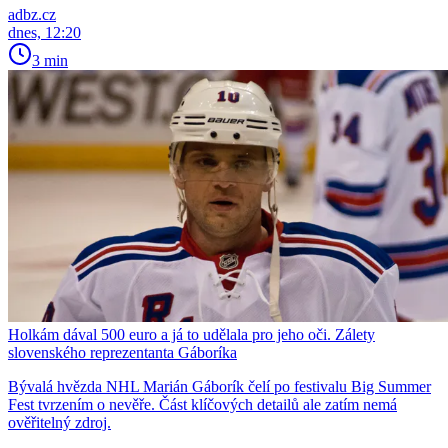
adbz.cz
dnes, 12:20
3 min
Holkám dával 500 euro a já to udělala pro jeho oči. Zálety
slovenského reprezentanta Gáboríka
Bývalá hvězda NHL Marián Gáborík čelí po festivalu Big Summer
Fest tvrzením o nevěře. Část klíčových detailů ale zatím nemá
ověřitelný zdroj.