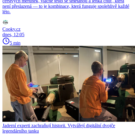
čerstvých meruněk, vláčné těsto se smetanou a lehká chuť, která
není přeslazená — to je kombinace, která funguje spolehlivě každé
léto.
Cooky.cz
dnes, 12:05
5 min
Jaderní experti zachraňují historii. Vytvářejí digitální dvojče
legendárního tanku