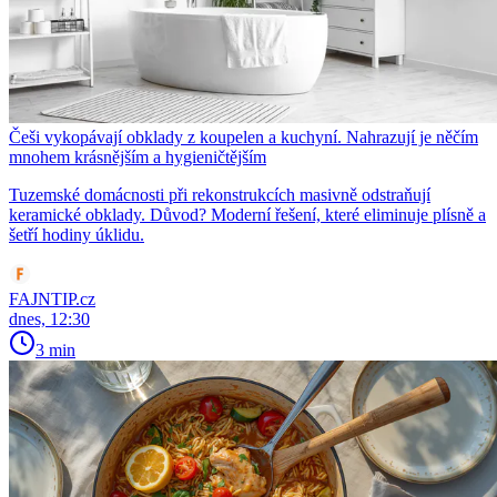
Češi vykopávají obklady z koupelen a kuchyní. Nahrazují je něčím
mnohem krásnějším a hygieničtějším
Tuzemské domácnosti při rekonstrukcích masivně odstraňují
keramické obklady. Důvod? Moderní řešení, které eliminuje plísně a
šetří hodiny úklidu.
FAJNTIP.cz
dnes, 12:30
3 min