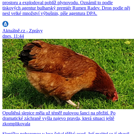
prostoru a explodoval poblíž plynovodu. Oznámil to podle
tiskových agentur bulharský premiér Rumen Radev. Dron podle něj
nesl velké množství výbušnin, píše agentura DPA.
Aktuálně.cz - Zprávy
dnes, 11:44
Opuštěná slepice měla už téměř nulovou šanci na přežití. Po
dramatické záchraně vyšla najevo pravda, která situaci ještě
zkomplikovala
Slepičku pohozenou v lese čekal těžký osud. Její majitel se jí zbavil