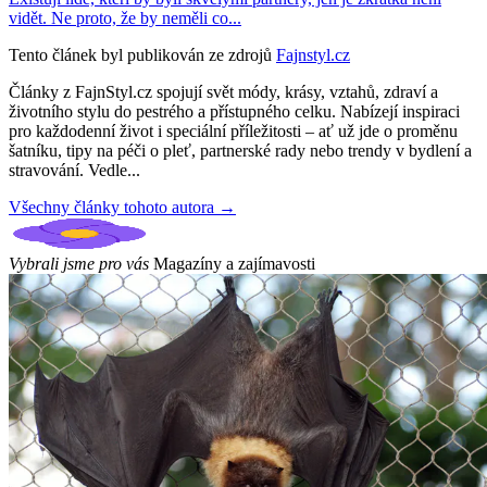
vidět. Ne proto, že by neměli co...
Tento článek byl publikován ze zdrojů
Fajnstyl.cz
Články z FajnStyl.cz spojují svět módy, krásy, vztahů, zdraví a
životního stylu do pestrého a přístupného celku. Nabízejí inspiraci
pro každodenní život i speciální příležitosti – ať už jde o proměnu
šatníku, tipy na péči o pleť, partnerské rady nebo trendy v bydlení a
stravování. Vedle...
Všechny články tohoto autora →
Vybrali jsme pro vás
Magazíny a zajímavosti