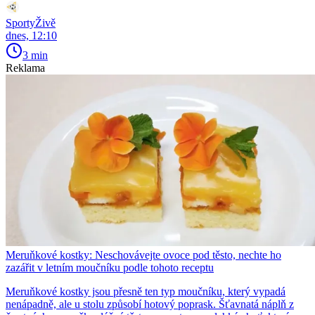
SportyŽivě
dnes, 12:10
3 min
Reklama
Meruňkové kostky: Neschovávejte ovoce pod těsto, nechte ho
zazářit v letním moučníku podle tohoto receptu
Meruňkové kostky jsou přesně ten typ moučníku, který vypadá
nenápadně, ale u stolu způsobí hotový poprask. Šťavnatá náplň z