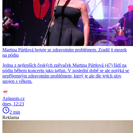
Martina Pártlová bojuje se zdravotním problémem. Zradil ji mozek
na pódiu
Jedna z nejlepších českých zpěvaček Martina Pártlová (47) řádí na
pódiu během koncertu jako tajfun. V poslední době se ale potýká se
nepříjemným zdravotním problémem, který je ale dle jejích slov
spojen s věkem.
Aplausin.cz
dnes, 12:23
2 min
Reklama