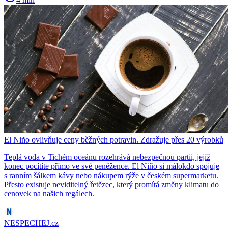
El Niño ovlivňuje ceny běžných potravin. Zdražuje přes 20 výrobků
Teplá voda v Tichém oceánu rozehrává nebezpečnou partii, jejíž
konec pocítíte přímo ve své peněžence. El Niño si málokdo spojuje
s ranním šálkem kávy nebo nákupem rýže v českém supermarketu.
Přesto existuje neviditelný řetězec, který promítá změny klimatu do
cenovek na našich regálech.
NESPECHEJ.cz