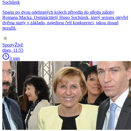
Sochůrek
Sparta po dvou odehraných kolech přivedla do středu zálohy
Romana Macka. Osmnáctiletý Hugo Sochůrek, který sezonu otevřel
dvěma starty v základu, najednou čelí konkurenci, jakou dosud
nezažil.
SportyŽivě
dnes, 11:55
3 min