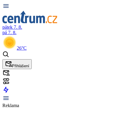
pátek 7. 8.
pá 7. 8.
26°C
Přihlášení
Reklama