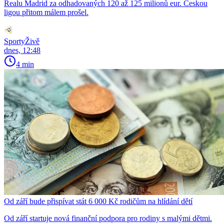
Realu Madrid za odhadovaných 120 až 125 milionů eur. Českou
ligou přitom málem prošel.
SportyŽivě
dnes, 12:48
4 min
Od září bude přispívat stát 6 000 Kč rodičům na hlídání dětí
Od září startuje nová finanční podpora pro rodiny s malými dětmi.