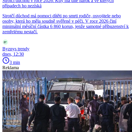
Sirotčí důchod v roce 2026: Kdy má dítě nárok a ve kterých
případech ho nezíská
Sirotčí důchod má pomoci dítěti po smrti rodiče, osvojitele nebo
osoby, která ho měla soudně svěřené v péči. V roce 2026 činí
minimální měsíční částka 6 860 korun, jenže samotné příbuzenství k
zemřelému nestačí.
Byznys trendy
dnes, 12:30
3 min
Reklama