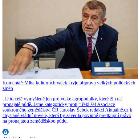
Komentář: Mlha kulturních válek kryje přípravu velkých politických
změn
„Je to celé vymyšlené jen pro velké agropodniky, které žijí na
pronajaté půdě. Jsme kategoricky proti,“ řekl šéf Asociace
soukromého zemědělství ČR Jaroslav Šebek redakci Aktuálně.cz k
chystané vládní novele, která by zavedla povinné předkupní právo
na pronajatou zemědělskou půdu.