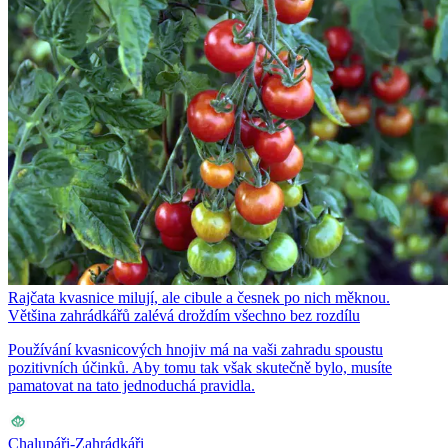
Rajčata kvasnice milují, ale cibule a česnek po nich měknou.
Většina zahrádkářů zalévá droždím všechno bez rozdílu
Používání kvasnicových hnojiv má na vaši zahradu spoustu
pozitivních účinků. Aby tomu tak však skutečně bylo, musíte
pamatovat na tato jednoduchá pravidla.
Chalupáři-Zahrádkáři