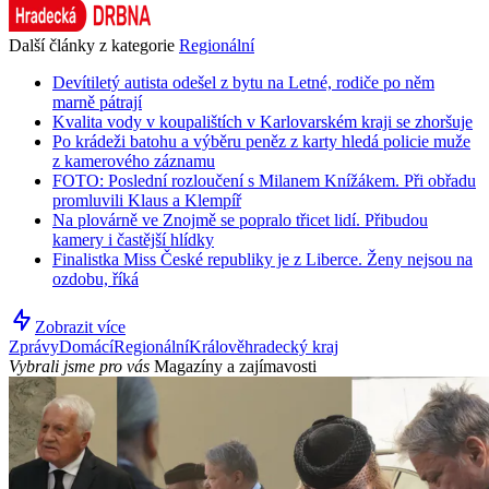
Další články z kategorie
Regionální
Devítiletý autista odešel z bytu na Letné, rodiče po něm
marně pátrají
Kvalita vody v koupalištích v Karlovarském kraji se zhoršuje
Po krádeži batohu a výběru peněz z karty hledá policie muže
z kamerového záznamu
FOTO: Poslední rozloučení s Milanem Knížákem. Při obřadu
promluvili Klaus a Klempíř
Na plovárně ve Znojmě se popralo třicet lidí. Přibudou
kamery i častější hlídky
Finalistka Miss České republiky je z Liberce. Ženy nejsou na
ozdobu, říká
Zobrazit více
Zprávy
Domácí
Regionální
Králověhradecký kraj
Vybrali jsme pro vás
Magazíny a zajímavosti