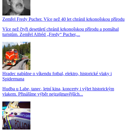
Zemřel Fredy Pucher. Více než 40 let chránil krkonošskou přírodu
Více než čtyři desetiletí chránil krkonošskou přírodu a pomáhal
turistům. Zemřel Alfréd „Fredy“ Pucher,...
Hradec nabídne o víkendu fotbal, elektro, historické vlaky i
Spidermana
Hudba u Labe, tanec, letní kina, koncerty i výlet historickým
vlakem. Přinášíme výběr nejzajímavějších...