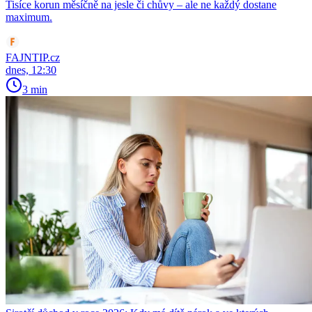
Tisíce korun měsíčně na jesle či chůvy – ale ne každý dostane
maximum.
FAJNTIP.cz
dnes, 12:30
3 min