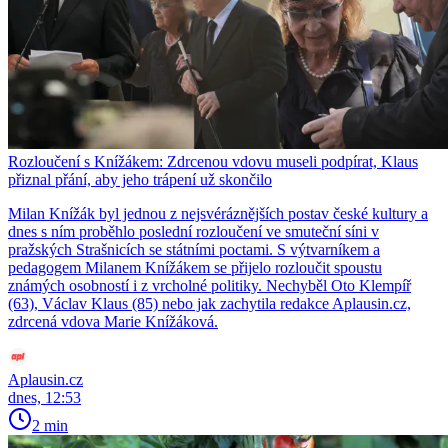
Rozloučení s Knížákem: Zdrcenou vdovu museli podpírat, Klaus
přiznal přání, aby jeho trápení už skončilo
Milan Knížák byl jednou z nejsvéráznějších postav české kultury a
dnes s ním proběhlo poslední rozloučení ve smuteční síni v
pražských Strašnicích se státními poctami. S výtvarníkem a
pedagogem Milanem Knížákem se přijelo rozloučit spoustu
známých osobností i z vrcholné politiky. Nechyběl Oto Klempíř
(63), Václav Klaus (85) nebo jak zachytila redakce Aplausin.cz,
zdrcená vdova Marie Knížáková.
Aplausin.cz
dnes, 12:53
2 min