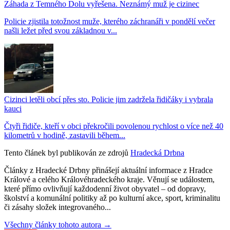
Záhada z Temného Dolu vyřešena. Neznámý muž je cizinec
Policie zjistila totožnost muže, kterého záchranáři v pondělí večer
našli ležet před svou základnou v...
Cizinci letěli obcí přes sto. Policie jim zadržela řidičáky i vybrala
kauci
Čtyři řidiče, kteří v obci překročili povolenou rychlost o více než 40
kilometrů v hodině, zastavili během...
Tento článek byl publikován ze zdrojů
Hradecká Drbna
Články z Hradecké Drbny přinášejí aktuální informace z Hradce
Králové a celého Královéhradeckého kraje. Věnují se událostem,
které přímo ovlivňují každodenní život obyvatel – od dopravy,
školství a komunální politiky až po kulturní akce, sport, kriminalitu
či zásahy složek integrovaného...
Všechny články tohoto autora →