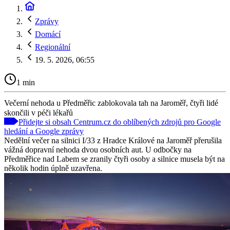
Zprávy
Domácí
Regionální
19. 5. 2026, 06:55
1 min
Večerní nehoda u Předměřic zablokovala tah na Jaroměř, čtyři lidé
skončili v péči lékařů
Přidejte si obsah Centrum.cz do oblíbených zdrojů pro Google
hledání a Google zprávy
Nedělní večer na silnici I/33 z Hradce Králové na Jaroměř přerušila
vážná dopravní nehoda dvou osobních aut. U odbočky na
Předměřice nad Labem se zranily čtyři osoby a silnice musela být na
několik hodin úplně uzavřena.