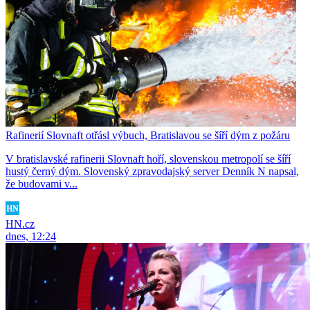
Rafinerií Slovnaft otřásl výbuch, Bratislavou se šíří dým z požáru
V bratislavské rafinerii Slovnaft hoří, slovenskou metropolí se šíří
hustý černý dým. Slovenský zpravodajský server Denník N napsal,
že budovami v...
HN.cz
dnes, 12:24