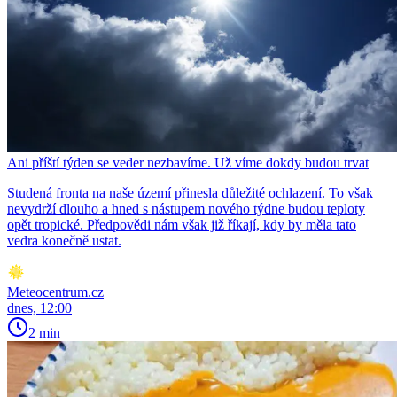
Ani příští týden se veder nezbavíme. Už víme dokdy budou trvat
Studená fronta na naše území přinesla důležité ochlazení. To však
nevydrží dlouho a hned s nástupem nového týdne budou teploty
opět tropické. Předpovědi nám však již říkají, kdy by měla tato
vedra konečně ustat.
Meteocentrum.cz
dnes, 12:00
2 min