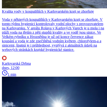
Kvalita vody v koupalištích v Karlovarském kraji se zhoršuje
Voda v některých koupalištích v Karlovarském kraji se zhoršuje. V
tomto týdnu hygienici kontrolovaly vodní plochy s provozovatelem
na Karlovarsku. V areálu Rolava v Karlových Varech je u mola i na
pláži voda na třetím z pěti stupňů kvality a ve vodě jsou sinice. Ve
Velkém rybníku u Hroznětína je už od konce července zákaz
koupání a voda je zde znečištěná vodním květem, chlorofylem-a a
sinicemi, špatná je i průhlednost, vyplývá z aktuálních údajů na
webových stránkách krajské hygienické stanice.
Karlovarská Drbna
dnes, 12:00
1 min