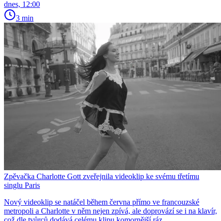
dnes, 12:00
3 min
Zpěvačka Charlotte Gott zveřejnila videoklip ke svému třetímu
singlu Paris
Nový videoklip se natáčel během června přímo ve francouzské
metropoli a Charlotte v něm nejen zpívá, ale doprovází se i na klavír,
což dle tvůrců dodává celému klipu komornější ráz.