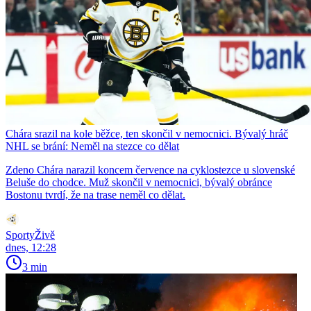
Chára srazil na kole běžce, ten skončil v nemocnici. Bývalý hráč
NHL se brání: Neměl na stezce co dělat
Zdeno Chára narazil koncem července na cyklostezce u slovenské
Beluše do chodce. Muž skončil v nemocnici, bývalý obránce
Bostonu tvrdí, že na trase neměl co dělat.
SportyŽivě
dnes, 12:28
3 min