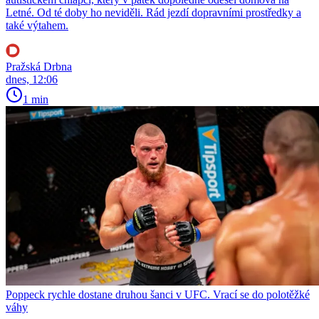
Letné. Od té doby ho neviděli. Rád jezdí dopravními prostředky a
také výtahem.
Pražská Drbna
dnes, 12:06
1 min
Poppeck rychle dostane druhou šanci v UFC. Vrací se do polotěžké
váhy