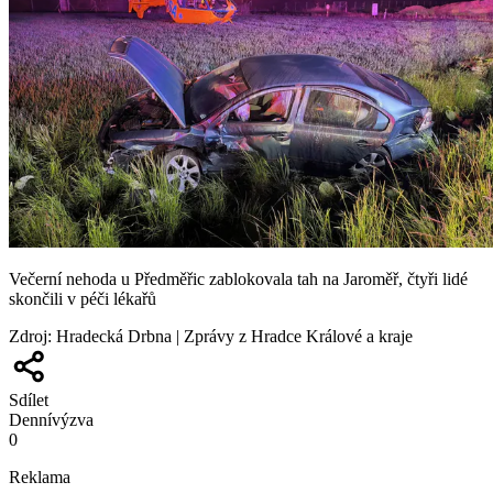
Večerní nehoda u Předměřic zablokovala tah na Jaroměř, čtyři lidé
skončili v péči lékařů
Zdroj
:
Hradecká Drbna | Zprávy z Hradce Králové a kraje
Sdílet
Denní
výzva
0
Reklama