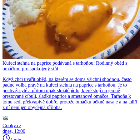
Kuřecí stehna na paprice podávaná s tarhoňou: Rodinný oběd s
omáčkou pro spokojený stůl
Když chci uvařit oběd, na kterém se doma všichni shodnou, často
padne volba právě na kuřecí stehna na paprice s tarhoňou. Je to
poctivé, syté a přitom nijak složité jídlo, které stojí na jemně
orestované cibuli, sladké paprice a smetanové omáčce. Tarhoňa k
tomu sedí překvapivě dobře, protože omáčku pěkně nasaje a na talíři
z ní není jen obyčejná příloha.
Cooky.cz
dnes, 12:00
4 min