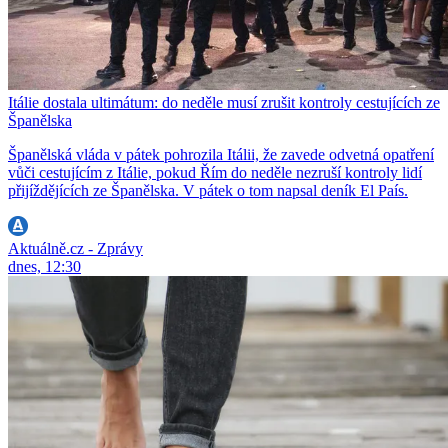
Itálie dostala ultimátum: do neděle musí zrušit kontroly cestujících ze
Španělska
Španělská vláda v pátek pohrozila Itálii, že zavede odvetná opatření
vůči cestujícím z Itálie, pokud Řím do neděle nezruší kontroly lidí
přijíždějících ze Španělska. V pátek o tom napsal deník El País.
Aktuálně.cz - Zprávy
dnes, 12:30