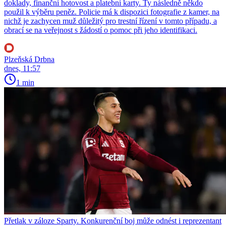
doklady, finanční hotovost a platební karty. Ty následně někdo
použil k výběru peněz. Policie má k dispozici fotografie z kamer, na
nichž je zachycen muž důležitý pro trestní řízení v tomto případu, a
obrací se na veřejnost s žádostí o pomoc při jeho identifikaci.
Plzeňská Drbna
dnes, 11:57
1 min
Přetlak v záloze Sparty. Konkurenční boj může odnést i reprezentant