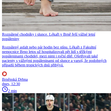
Rozpálené chodníky i slunce. Lékaři v Brně řeší vážné letní
popáleniny
Rozpálený asfalt nebo pár hodin bez stínu. Lékaři z Fakultní
nemocnice Brno letos už hospitalizovali pět lidí s těžkými
popáleninami chodidel, mezi nimi i roční dítě. Ošetřovali také
pacienty s vážnými popáleninami od slunce a varují, že podobných
případů během tropických dnů přibývá.
Brněnská Drbna
dnes, 12:30
2 min