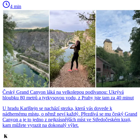
4 min
Český Grand Canyon láká na velkolepou podívanou: Ukrývá
hloubku 80 metrů a tyrkysovou vodu, z Prahy jste tam za 40 minut
U hradu Karlštejn se nachází stezka, která vás dovede k
nádhernému místu, o němž neví každý. Přezdívá se mu český Grand
Canyon a je to jedno z nejkrásnějších míst ve Středočeském kraji,
kam můžete vyrazit na dokonalý výlet.