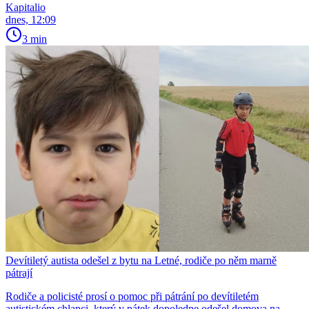
Kapitalio
dnes, 12:09
3 min
Devítiletý autista odešel z bytu na Letné, rodiče po něm marně
pátrají
Rodiče a policisté prosí o pomoc při pátrání po devítiletém
autistickém chlapci, který v pátek dopoledne odešel domova na