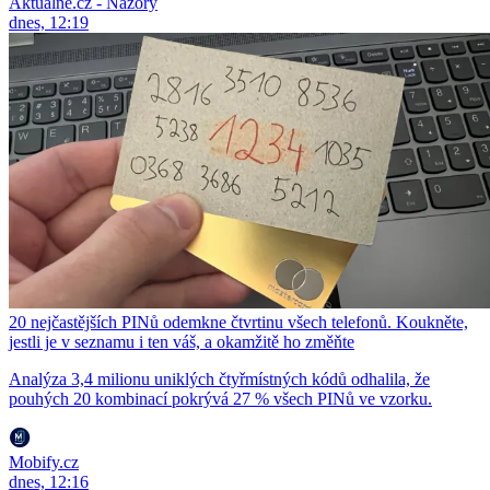
Aktuálně.cz - Názory
dnes, 12:19
20 nejčastějších PINů odemkne čtvrtinu všech telefonů. Koukněte,
jestli je v seznamu i ten váš, a okamžitě ho změňte
Analýza 3,4 milionu uniklých čtyřmístných kódů odhalila, že
pouhých 20 kombinací pokrývá 27 % všech PINů ve vzorku.
Mobify.cz
dnes, 12:16